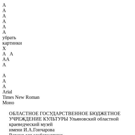
А
А
А
А
А
А
убрать
картинки
X
А А
АА
А
А
А
А
Arial
Times New Roman
Моно
ОБЛАСТНОЕ ГОСУДАРСТВЕННОЕ БЮДЖЕТНОЕ
УЧРЕЖДЕНИЕ КУЛЬТУРЫ
Ульяновский областной
краеведческий музей
имени И.А.Гончарова