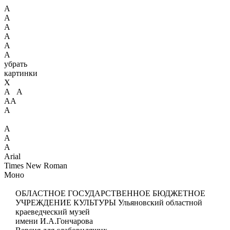
А
А
А
А
А
А
убрать
картинки
X
А А
АА
А
А
А
А
Arial
Times New Roman
Моно
ОБЛАСТНОЕ ГОСУДАРСТВЕННОЕ БЮДЖЕТНОЕ
УЧРЕЖДЕНИЕ КУЛЬТУРЫ
Ульяновский областной
краеведческий музей
имени И.А.Гончарова