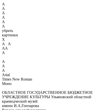
А
А
А
А
А
А
убрать
картинки
X
А А
АА
А
А
А
А
Arial
Times New Roman
Моно
ОБЛАСТНОЕ ГОСУДАРСТВЕННОЕ БЮДЖЕТНОЕ
УЧРЕЖДЕНИЕ КУЛЬТУРЫ
Ульяновский областной
краеведческий музей
имени И.А.Гончарова