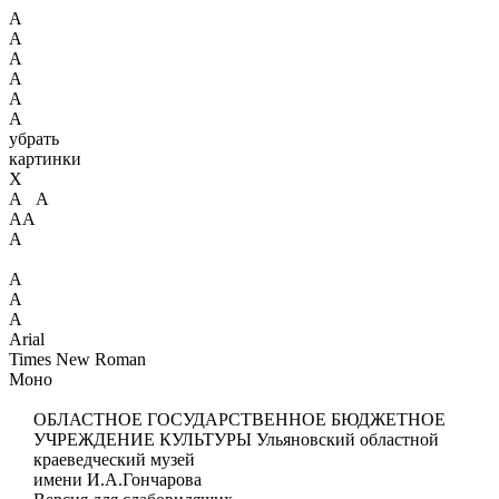
А
А
А
А
А
А
убрать
картинки
X
А А
АА
А
А
А
А
Arial
Times New Roman
Моно
ОБЛАСТНОЕ ГОСУДАРСТВЕННОЕ БЮДЖЕТНОЕ
УЧРЕЖДЕНИЕ КУЛЬТУРЫ
Ульяновский областной
краеведческий музей
имени И.А.Гончарова