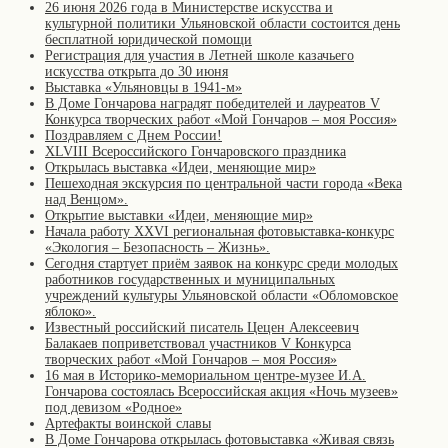
26 июня 2026 года в Министерстве искусства и
культурной политики Ульяновской области состоится день
бесплатной юридической помощи
Регистрация для участия в Летней школе казачьего
искусства открыта до 30 июня
Выставка «Ульяновцы в 1941-м»
В Доме Гончарова наградят победителей и лауреатов V
Конкурса творческих работ «Мой Гончаров – моя Россия»
Поздравляем с Днем России!
XLVIII Всероссийского Гончаровского праздника
Открылась выставка «Идеи, меняющие мир»
Пешеходная экскурсия по центральной части города «Века
над Венцом».
Открытие выставки «Идеи, меняющие мир»
Начала работу XXVI региональная фотовыставка-конкурс
«Экология – Безопасность – Жизнь».
Сегодня стартует приём заявок на конкурс среди молодых
работников государственных и муниципальных
учреждений культуры Ульяновской области «Обломовское
яблоко».
Известный российский писатель Цецен Алексеевич
Балакаев поприветствовал участников V Конкурса
творческих работ «Мой Гончаров – моя Россия»
16 мая в Историко-мемориальном центре-музее И.А.
Гончарова состоялась Всероссийская акция «Ночь музеев»
под девизом «Родное»
Артефакты воинской славы
В Доме Гончарова открылась фотовыставка «Живая связь