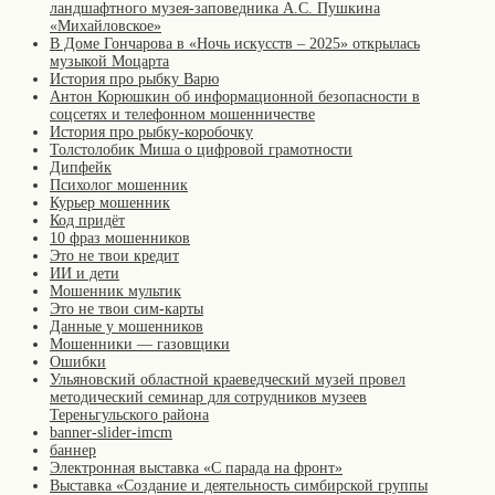
ландшафтного музея-заповедника А.С. Пушкина
«Михайловское»
В Доме Гончарова в «Ночь искусств – 2025» открылась
музыкой Моцарта
История про рыбку Варю
Антон Корюшкин об информационной безопасности в
соцсетях и телефонном мошенничестве
История про рыбку-коробочку
Толстолобик Миша о цифровой грамотности
Дипфейк
Психолог мошенник
Курьер мошенник
Код придёт
10 фраз мошенников
Это не твои кредит
ИИ и дети
Мошенник мультик
Это не твои сим-карты
Данные у мошенников
Мошенники — газовщики
Ошибки
Ульяновский областной краеведческий музей провел
методический семинар для сотрудников музеев
Тереньгульского района
banner-slider-imcm
баннер
Электронная выставка «С парада на фронт»
Выставка «Создание и деятельность симбирской группы