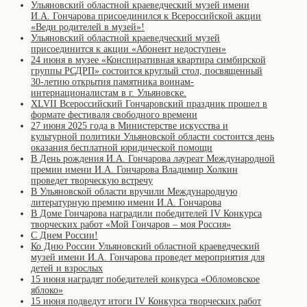
Ульяновский областной краеведческий музей имени
И.А. Гончарова присоединился к Всероссийской акции
«Веди родителей в музей»!
Ульяновский областной краеведческий музей
присоединится к акции «Абонент недоступен»
24 июня в музее «Конспиративная квартира симбирской
группы РСДРП» состоится круглый стол, посвященный
30-летию открытия памятника воинам-
интернационалистам в г. Ульяновске.
XLVII Всероссийский Гончаровский праздник прошел в
формате фестиваля свободного времени
27 июня 2025 года в Министерстве искусства и
культурной политики Ульяновской области состоится день
оказания бесплатной юридической помощи
В День рождения И.А. Гончарова лауреат Международной
премии имени И.А. Гончарова Владимир Холкин
проведет творческую встречу
В Ульяновской области вручили Международную
литературную премию имени И.А. Гончарова
В Доме Гончарова наградили победителей IV Конкурса
творческих работ «Мой Гончаров – моя Россия»
С Днем России!
Ко Дню России Ульяновский областной краеведческий
музей имени И.А. Гончарова проведет мероприятия для
детей и взрослых
15 июня наградят победителей конкурса «Обломовское
яблоко»
15 июня подведут итоги IV Конкурса творческих работ