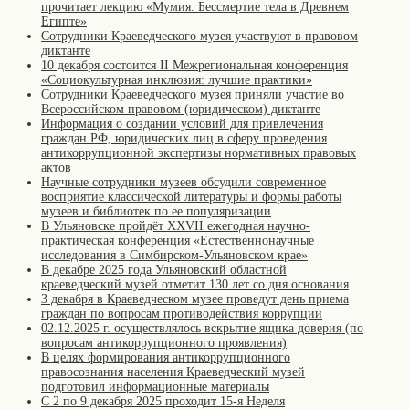
прочитает лекцию «Мумия. Бессмертие тела в Древнем
Египте»
Сотрудники Краеведческого музея участвуют в правовом
диктанте
10 декабря состоится II Межрегиональная конференция
«Cоциокультурная инклюзия: лучшие практики»
Сотрудники Краеведческого музея приняли участие во
Всероссийском правовом (юридическом) диктанте
Информация о создании условий для привлечения
граждан РФ, юридических лиц в сферу проведения
антикоррупционной экспертизы нормативных правовых
актов
Научные сотрудники музеев обсудили современное
восприятие классической литературы и формы работы
музеев и библиотек по ее популяризации
В Ульяновске пройдёт XXVII ежегодная научно-
практическая конференция «Естественнонаучные
исследования в Симбирском-Ульяновском крае»
В декабре 2025 года Ульяновский областной
краеведческий музей отметит 130 лет со дня основания
3 декабря в Краеведческом музее проведут день приема
граждан по вопросам противодействия коррупции
02.12.2025 г. осуществлялось вскрытие ящика доверия (по
вопросам антикоррупционного проявления)
В целях формирования антикоррупционного
правосознания населения Краеведческий музей
подготовил информационные материалы
С 2 по 9 декабря 2025 проходит 15-я Неделя