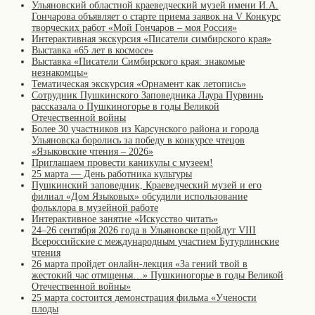
Ульяновский областной краеведческий музей имени И.А.
Гончарова объявляет о старте приема заявок на V Конкурс
творческих работ «Мой Гончаров – моя Россия»
Интерактивная экскурсия «Писатели симбирского края»
Выставка «65 лет в космосе»
Выставка «Писатели Симбирского края: знакомые
незнакомцы»
Тематическая экскурсия «Орнамент как летопись»
Сотрудник Пушкинского Заповедника Лаура Пурвинь
рассказала о Пушкиногорье в годы Великой
Отечественной войны
Более 30 участников из Карсунского района и города
Ульяновска боролись за победу в конкурсе чтецов
«Языковские чтения – 2026»
Приглашаем провести каникулы с музеем!
25 марта — День работника культуры
Пушкинский заповедник, Краеведческий музей и его
филиал «Дом Языковых» обсудили использование
фольклора в музейной работе
Интерактивное занятие «Искусство читать»
24–26 сентября 2026 года в Ульяновске пройдут VIII
Всероссийские с международным участием Бутурлинские
чтения
26 марта пройдет онлайн-лекция «За гений твой в
жестокий час отмщенья…» Пушкиногорье в годы Великой
Отечественной войны»
25 марта состоится демонстрация фильма «Учености
плоды