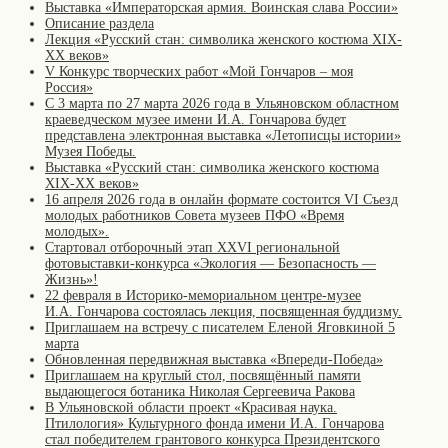
Выставка «Императорская армия. Воинская слава России»
Описание раздела
Лекция «Русский стан: символика женского костюма XIX-
XX веков»
V Конкурс творческих работ «Мой Гончаров – моя
Россия»
С 3 марта по 27 марта 2026 года в Ульяновском областном
краеведческом музее имени И.А. Гончарова будет
представлена электронная выставка «Летописцы истории»
Музея Победы.
Выставка «Русский стан: символика женского костюма
XIX-XX веков»
16 апреля 2026 года в онлайн формате состоится VI Съезд
молодых работников Совета музеев ПФО «Время
молодых».
Стартовал отборочный этап XXVI региональной
фотовыставки-конкурса «Экология — Безопасность —
Жизнь»!
22 февраля в Историко-мемориальном центре-музее
И.А. Гончарова состоялась лекция, посвященная буддизму.
Приглашаем на встречу с писателем Еленой Яговкиной 5
марта
Обновленная передвижная выставка «Впереди-Победа»
Приглашаем на круглый стол, посвящённый памяти
выдающегося ботаника Николая Сергеевича Ракова
В Ульяновской области проект «Красивая наука.
Птилология» Культурного фонда имени И.А. Гончарова
стал победителем грантового конкурса Президентского