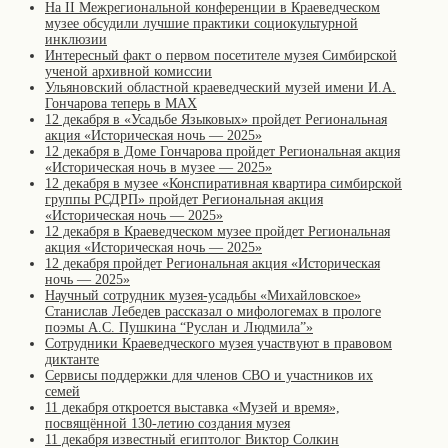
На II Межрегиональной конференции в Краеведческом
музее обсудили лучшие практики социокультурной
инклюзии
Интересный факт о первом посетителе музея Симбирской
ученой архивной комиссии
Ульяновский областной краеведческий музей имени И.А.
Гончарова теперь в MAX
12 декабря в «Усадьбе Языковых» пройдет Региональная
акция «Историческая ночь — 2025»
12 декабря в Доме Гончарова пройдет Региональная акция
«Историческая ночь в музее — 2025»
12 декабря в музее «Конспиративная квартира симбирской
группы РСДРП» пройдет Региональная акция
«Историческая ночь — 2025»
12 декабря в Краеведческом музее пройдет Региональная
акция «Историческая ночь — 2025»
12 декабря пройдет Региональная акция «Историческая
ночь — 2025»
Научный сотрудник музея-усадьбы «Михайловское»
Станислав Лебедев рассказал о мифологемах в прологе
поэмы А.С. Пушкина “Руслан и Людмила”»
Сотрудники Краеведческого музея участвуют в правовом
диктанте
Сервисы поддержки для членов СВО и участников их
семей
11 декабря откроется выставка «Музей и время»,
посвящённой 130-летию создания музея
11 декабря известный египтолог Виктор Солкин