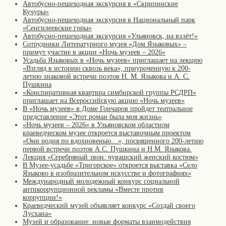
Автобусно-пешеходная экскурсия в «Скрипинские
Кучуры»
Автобусно-пешеходная экскурсия в Национальный парк
«Сенгилеевские горы»
Автобусно-пешеходная экскурсия «Ульяновск, на взлёт!»
Сотрудники Литературного музея «Дом Языковых» –
примут участие в акции «Ночь музеев – 2026»
Усадьба Языковых в «Ночь музеев» приглашает на лекцию
«Взгляд в историю сквозь века», приуроченную к 200-
летию знаковой встречи поэтов Н. М. Языкова и А. С.
Пушкина
«Конспиративная квартира симбирской группы РСДРП»
приглашает на Всероссийскую акцию «Ночь музеев»
В «Ночь музеев» в Доме Гончаров пройдет театральное
представление «Этот роман была моя жизнь»
«Ночь музеев – 2026» в Ульяновском областном
краеведческом музее откроется выставочным проектом
«Они родня по вдохновенью…», посвященного 200-летию
первой встречи поэтов А.С. Пушкина и Н.М. Языкова.
Лекция «Серебряный звон: чувашский женский костюм»
В Музее-усадьбе «Тригорское» откроется выставка «Село
Языково в изобразительном искусстве и фотографиях»
Международный молодежный конкурс социальной
антикоррупционной рекламы «Вместе против
коррупции!»
Краеведческий музей объявляет конкурс «Создай своего
Лусхана»
Музей и образование: новые форматы взаимодействия