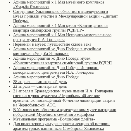
Афиша мероприятий к 1 Мая музейного комплекса
«Усадьба Языковых»
Сотрудники Ульяновского областного краеведческого
музея приняли участие в Международной акции «Диктант
Победы»
Афиша мероприятий к 1 Мая музея «Конспиративная
квартира симбирской группы РСДРПР»
Афиша мероприятий к 1 Мая Историко-мемориального
центра-музея И.А. Гончарова
Первомай в музее: путешествие сквозь века
Афиша мероприятий ко Дню Победы в музейном
комплексе «Усадьба Языковых»
Афиша мероприятий ко Дню Победы музея
«Конспиративная квартира симбирской группы РСДРП
Афиша мероприятий ко Дню Победы Историко-
мемориального центра-музея И.А. Гончарова
Афиша мероприятий ко Дню Победы
28 апреля — санитарный день
22 апреля — санитарный день
21 апреля в Краеведческом музее имени И.А. Гончарова
состоялся урок мужества «Чернобыль: 40 лет вне
времени…», посвящённый 40-летию ликвидации аварии
на Чернобыльской АЭС.
В Ульяновском областном краеведческом музее наградили
победителей Музейного семейного марафона
Музыкальная программа «Волшебная флейта»
Для волонтеров культуры провели лекцию об истории
архитектурных памятников Симбирска-Ульяновска