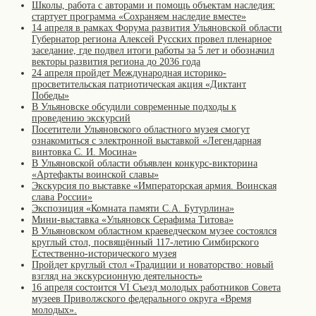
Школы, работа с авторами и помощь объектам наследия:
стартует программа «Сохраняем наследие вместе»
14 апреля в рамках Форума развития Ульяновской области
Губернатор региона Алексей Русских провел пленарное
заседание, где подвел итоги работы за 5 лет и обозначил
векторы развития региона до 2036 года
24 апреля пройдет Международная историко-
просветительская патриотическая акция «Диктант
Победы»
В Ульяновске обсудили современные подходы к
проведению экскурсий
Посетители Ульяновского областного музея смогут
ознакомиться с электронной выставкой «Легендарная
винтовка С. И. Мосина»
В Ульяновской области объявлен конкурс-викторина
«Артефакты воинской славы»
Экскурсия по выставке «Императорская армия. Воинская
слава России»
Экспозиция «Комната памяти С.А. Бутурлина»
Мини-выставка «Ульяновск Серафима Титова»
В Ульяновском областном краеведческом музее состоялся
круглый стол, посвящённый 117-летию Симбирского
Естественно-исторического музея
Пройдет круглый стол «Традиции и новаторство: новый
взгляд на экскурсионную деятельность»
16 апреля состоится VI Съезд молодых работников Совета
музеев Приволжского федерального округа «Время
молодых».