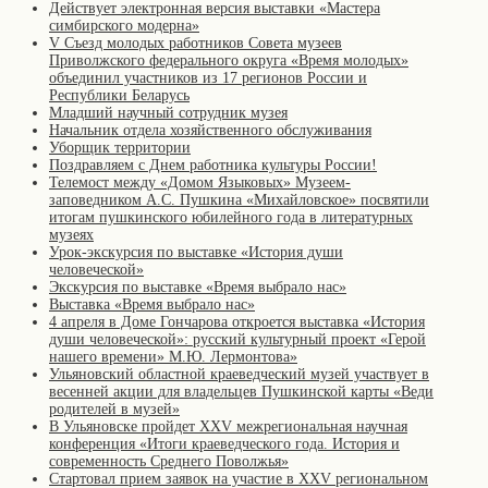
Действует электронная версия выставки «Мастера
симбирского модерна»
V Съезд молодых работников Совета музеев
Приволжского федерального округа «Время молодых»
объединил участников из 17 регионов России и
Республики Беларусь
Младший научный сотрудник музея
Начальник отдела хозяйственного обслуживания
Уборщик территории
Поздравляем с Днем работника культуры России!
Телемост между «Домом Языковых» Музеем-
заповедником А.С. Пушкина «Михайловское» посвятили
итогам пушкинского юбилейного года в литературных
музеях
Урок-экскурсия по выставке «История души
человеческой»
Экскурсия по выставке «Время выбрало нас»
Выставка «Время выбрало нас»
4 апреля в Доме Гончарова откроется выставка «История
души человеческой»: русский культурный проект «Герой
нашего времени» М.Ю. Лермонтова»
Ульяновский областной краеведческий музей участвует в
весенней акции для владельцев Пушкинской карты «Веди
родителей в музей»
В Ульяновске пройдет XXV межрегиональная научная
конференция «Итоги краеведческого года. История и
современность Среднего Поволжья»
Стартовал прием заявок на участие в XXV региональном