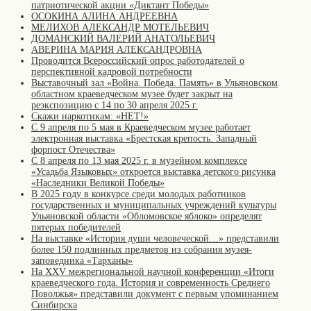
патриотической акции «Диктант Победы»
ОСОКИНА АЛИНА АНДРЕЕВНА
МЕЛИХОВ АЛЕКСАНДР МОТЕЛЬЕВИЧ
ДОМАНСКИЙ ВАЛЕРИЙ АНАТОЛЬЕВИЧ
АВЕРИНА МАРИЯ АЛЕКСАНДРОВНА
Проводится Всероссийский опрос работодателей о
перспективной кадровой потребности
Выставочный зал «Война. Победа. Память» в Ульяновском
областном краеведческом музее будет закрыт на
реэкспозицию с 14 по 30 апреля 2025 г.
Скажи наркотикам: «НЕТ!»
С 9 апреля по 5 мая в Краеведческом музее работает
электронная выставка «Брестская крепость. Западный
форпост Отечества»
С 8 апреля по 13 мая 2025 г. в музейном комплексе
«Усадьба Языковых» откроется выставка детского рисунка
«Наследники Великой Победы»
В 2025 году в конкурсе среди молодых работников
государственных и муниципальных учреждений культуры
Ульяновской области «Обломовское яблоко» определят
пятерых победителей
На выставке «История души человеческой…» представили
более 150 подлинных предметов из собрания музея-
заповедника «Тарханы»
На XXV межрегиональной научной конференции «Итоги
краеведческого года. История и современность Среднего
Поволжья» представили документ с первым упоминанием
Синбирска