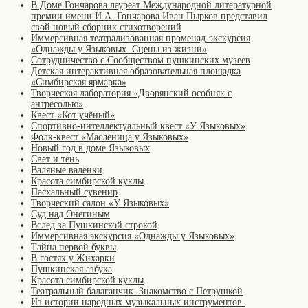
В Доме Гончарова лауреат Международной литературной
премии имени И.А. Гончарова Иван Пырков представил
свой новый сборник стихотворений
Иммерсивная театрализованная променад-экскурсия
«Однажды у Языковых. Сцены из жизни»
Сотрудничество с Сообществом пушкинских музеев
Детская интерактивная образовательная площадка
«Симбирская ярмарка»
Творческая лаборатория «Дворянский особняк с
антресолью»
Квест «Кот учёный»
Спортивно-интеллектуальный квест «У Языковых»
Фолк-квест «Масленица у Языковых»
Новый год в доме Языковых
Свет и тень
Валяные валенки
Красота симбирской куклы
Пасхальный сувенир
Творческий салон «У Языковых»
Суд над Онегиным
Вслед за Пушкинской строкой
Иммерсивная экскурсия «Однажды у Языковых»
Тайна первой буквы
В гостях у Жихарки
Пушкинская азбука
Красота симбирской куклы
Театральный балаганчик. Знакомство с Петрушкой
Из истории народных музыкальных инструментов.