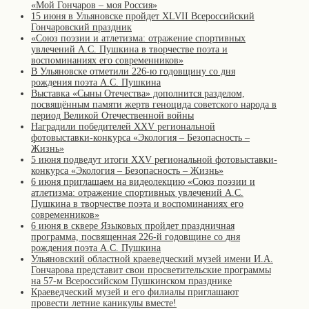
«Мой Гончаров – моя Россия»
15 июня в Ульяновске пройдет XLVII Всероссийский
Гончаровский праздник
«Союз поэзии и атлетизма: отражение спортивных
увлечений А.С. Пушкина в творчестве поэта и
воспоминаниях его современников»
В Ульяновске отметили 226-ю годовщину со дня
рождения поэта А.С. Пушкина
Выставка «Сыны Отечества» дополнится разделом,
посвящённым памяти жертв геноцида советского народа в
период Великой Отечественной войны
Наградили победителей XXV региональной
фотовыставки-конкурса «Экология – Безопасность –
Жизнь»
5 июня подведут итоги XXV региональной фотовыставки-
конкурса «Экология – Безопасность – Жизнь»
6 июня приглашаем на видеолекцию «Союз поэзии и
атлетизма: отражение спортивных увлечений А.С.
Пушкина в творчестве поэта и воспоминаниях его
современников»
6 июня в сквере Языковых пройдет праздничная
программа, посвященная 226-й годовщине со дня
рождения поэта А.С. Пушкина
Ульяновский областной краеведческий музей имени И.А.
Гончарова представит свои просветительские программы
на 57-м Всероссийском Пушкинском празднике
Краеведческий музей и его филиалы приглашают
провести летние каникулы вместе!