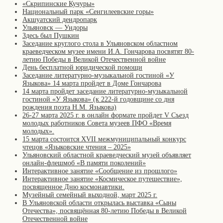
«Скрипинские Кучуры»
Национальный парк «Сенгилеевские горы»
Акшуатский дендропарк
Ульяновск — Ундоры
Здесь был Пушкин
Заседание круглого стола в Ульяновском областном
краеведческом музее имени И.А. Гончарова посвятят 80-
летию Победы в Великой Отечественной войне
День бесплатной юридической помощи
Заседание литературно-музыкальной гостиной «У
Языкова» 14 марта пройдет в Доме Гончарова
14 марта пройдет заседание литературно-музыкальной
гостиной «У Языкова» (к 222-й годовщине со дня
рождения поэта Н.М. Языкова)
26-27 марта 2025 г. в онлайн формате пройдет V Съезд
молодых работников Совета музеев ПФО «Время
молодых».
15 марта состоится XVII межмуниципальный конкурс
чтецов «Языковские чтения – 2025»
Ульяновский областной краеведческий музей объявляет
онлайн-флешмоб «В памяти поколений»
Интерактивное занятие «Сообщение из прошлого»
Интерактивное занятие «Космическое путешествие»,
посвященное Дню космонавтики.
Музейный семейный выходной, март 2025 г.
В Ульяновской области открылась выставка «Сыны
Отечества», посвящённая 80-летию Победы в Великой
Отечественной войне