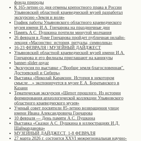
фонда природы
К 165-летию со дня отмены крепостного права в России
Ульяновский областной краеведческий музей разработал
экскурсию «Земля и воля»
График работы Ульяновского областного краеведческого
музея имени И.А. Гончарова на праздничные дни
Память А.С. Пушкина почтили минутой молчания
26 февраля в Доме Гончарова пройдет публичная онлайн-
лекция «Масонство: история, ритуалы, символика»
16-23 ФЕВРАЛЯ | МУЗЕЙНЫЙ ДАЙДЖЕСТ
Ульяновский областной краеведческий музей имени И.А.
Гончарова и его филиалы приглашают на каникулы
banner-slider-usyaz
Экскурсия по выставке «“Вообще земля благословенная”.
Достоевский и Сибирь»
Выставка «Николай Карамзин. История в некотором
смысле…» экспонируется в музее Е.А. Боратынского в
Казани
Тематическая экскурсия «Шепот прошлого. Из истории
формирования археологической коллекции Ульяновского
областного краеведческого музея»
Ученый совет посвятили 85-летию возвращения улице
имени Ивана Александровича Гончарова
10 февраля — День памяти А.С. Пушкина
Выставка «Сказки А.С. Пушкина в иллюстрациях И.Д.
Шаймарданова»
МУЗЕЙНЫЙ ДАЙДЖЕСТ. 1-8 ФЕВРАЛЯ
27 марта 2026 г. состоится XXVI межрегиональная научно-