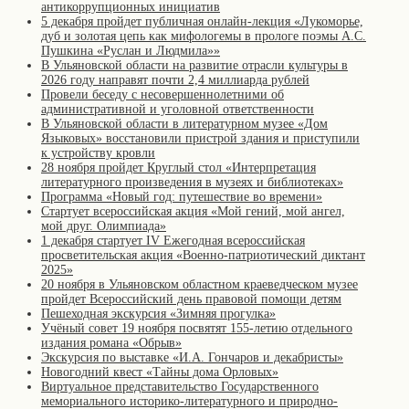
антикоррупционных инициатив
5 декабря пройдет публичная онлайн-лекция «Лукоморье,
дуб и золотая цепь как мифологемы в прологе поэмы А.С.
Пушкина «Руслан и Людмила»»
В Ульяновской области на развитие отрасли культуры в
2026 году направят почти 2,4 миллиарда рублей
Провели беседу с несовершеннолетними об
административной и уголовной ответственности
В Ульяновской области в литературном музее «Дом
Языковых» восстановили пристрой здания и приступили
к устройству кровли
28 ноября пройдет Круглый стол «Интерпретация
литературного произведения в музеях и библиотеках»
Программа «Новый год: путешествие во времени»
Стартует всероссийская акция «Мой гений, мой ангел,
мой друг. Олимпиада»
1 декабря стартует IV Ежегодная всероссийская
просветительская акция «Военно-патриотический диктант
2025»
20 ноября в Ульяновском областном краеведческом музее
пройдет Всероссийский день правовой помощи детям
Пешеходная экскурсия «Зимняя прогулка»
Учёный совет 19 ноября посвятят 155-летию отдельного
издания романа «Обрыв»
Экскурсия по выставке «И.А. Гончаров и декабристы»
Новогодний квест «Тайны дома Орловых»
Виртуальное представительство Государственного
мемориального историко-литературного и природно-