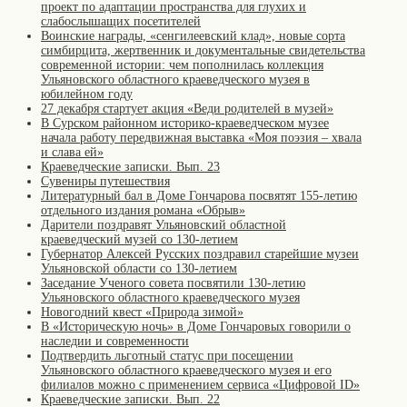
проект по адаптации пространства для глухих и
слабослышащих посетителей
Воинские награды, «сенгилеевский клад», новые сорта
симбирцита, жертвенник и документальные свидетельства
современной истории: чем пополнилась коллекция
Ульяновского областного краеведческого музея в
юбилейном году
27 декабря стартует акция «Веди родителей в музей»
В Сурском районном историко-краеведческом музее
начала работу передвижная выставка «Моя поэзия – хвала
и слава ей»
Краеведческие записки. Вып. 23
Сувениры путешествия
Литературный бал в Доме Гончарова посвятят 155-летию
отдельного издания романа «Обрыв»
Дарители поздравят Ульяновский областной
краеведческий музей со 130-летием
Губернатор Алексей Русских поздравил старейшие музеи
Ульяновской области со 130-летием
Заседание Ученого совета посвятили 130-летию
Ульяновского областного краеведческого музея
Новогодний квест «Природа зимой»
В «Историческую ночь» в Доме Гончаровых говорили о
наследии и современности
Подтвердить льготный статус при посещении
Ульяновского областного краеведческого музея и его
филиалов можно с применением сервиса «Цифровой ID»
Краеведческие записки. Вып. 22