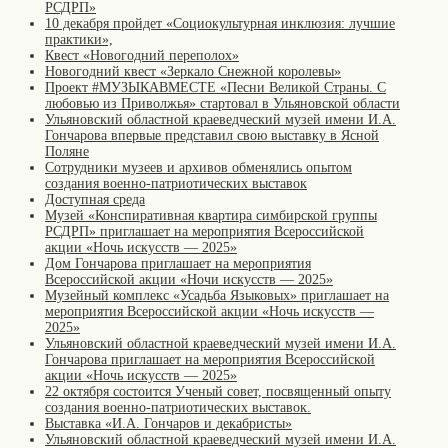
РСДРП»
10 декабря пройдет «Социокультурная инклюзия: лучшие
практики»,
Квест «Новогодний переполох»
Новогодний квест «Зеркало Снежной королевы»
Проект #МУЗЫКАВМЕСТЕ «Песни Великой Страны. С
любовью из Приволжья» стартовал в Ульяновской области
Ульяновский областной краеведческий музей имени И.А.
Гончарова впервые представил свою выставку в Ясной
Поляне
Сотрудники музеев и архивов обменялись опытом
создания военно-патриотических выставок
Доступная среда
Музей «Конспиративная квартира симбирской группы
РСДРП» приглашает на мероприятия Всероссийской
акции «Ночь искусств — 2025»
Дом Гончарова приглашает на мероприятия
Всероссийской акции «Ночи искусств — 2025»
Музейный комплекс «Усадьба Языковых» приглашает на
мероприятия Всероссийской акции «Ночь искусств —
2025»
Ульяновский областной краеведческий музей имени И.А.
Гончарова приглашает на мероприятия Всероссийской
акции «Ночь искусств — 2025»
22 октября состоится Ученый совет, посвященный опыту
создания военно-патриотических выставок.
Выставка «И.А. Гончаров и декабристы»
Ульяновский областной краеведческий музей имени И.А.