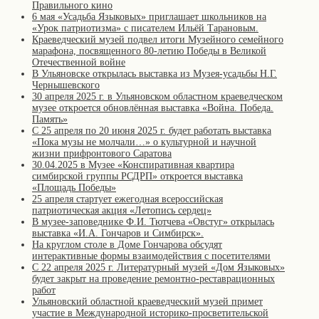
Правильного кино
6 мая «Усадьба Языковых» приглашает школьников на
«Урок патриотизма» с писателем Ильёй Тарановым.
Краеведческий музей подвел итоги Музейного семейного
марафона, посвященного 80-летию Победы в Великой
Отечественной войне
В Ульяновске открылась выставка из Музея-усадьбы Н.Г.
Чернышевского
30 апреля 2025 г. в Ульяновском областном краеведческом
музее откроется обновлённая выставка «Война. Победа.
Память»
С 25 апреля по 20 июня 2025 г. будет работать выставка
«Пока музы не молчали…» о культурной и научной
жизни прифронтового Саратова
30.04.2025 в Музее «Конспиративная квартира
симбирской группы РСДРП» откроется выставка
«Площадь Победы»
25 апреля стартует ежегодная всероссийская
патриотическая акция «Летопись сердец»
В музее-заповеднике Ф.И. Тютчева «Овстуг» открылась
выставка «И.А. Гончаров и Симбирск».
На круглом столе в Доме Гончарова обсудят
интерактивные формы взаимодействия с посетителями
С 22 апреля 2025 г. Литературный музей «Дом Языковых»
будет закрыт на проведение ремонтно-реставрационных
работ
Ульяновский областной краеведческий музей примет
участие в Международной историко-просветительской