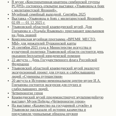
В музее «Конспиративная квартира симбирской группы
РСДРП» состоялось открытие выставки «Ульяновцы в боях
с милитаристской Японией».
Музейный семейный выходной. Сентябрь 2025
Выставка «Ульяновцы в боях с милитаристской Японией».
02.09 — 01.12.2025 г.
Ульяновский областной краеведческий музей, Дом
Гончарова и «Усадьба Языковых» приглашают школьников
на День знаний
Комплексная музейная программа «ВРЕМЯ. МЕСТО.
МЫ» для держателей Пушкинской карты
26 сентября 2025 года в Министерстве искусства и
культурной политики Ульяновской области состоится день
оказания бесплатной юридической помощи
22 августа – День Государственного флага Российской
Федерации
Ульяновский областной краеведческий музей реализует
экскурсионный проект для глухих и слабослышащих
людей «Сувениры путешествия»
20 августа в Историко-мемориальном центре-музее И.А.
Гончарова состоится экскурсия для глухих и
слабослышащих людей.
Четвероногие герои
Краеведческий музей продемонстрирует мультимедийную
выставку Музея Победы «Четвероногие герои»
На выставке «Казачество на государевой службе» в
Ульяновске рассказали об истории казачества и
представили уникальные образцы оружия