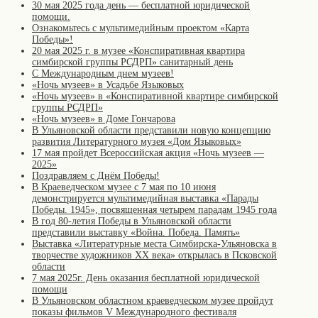
30 мая 2025 года день — бесплатной юридической
помощи.
Ознакомьтесь с мультимедийным проектом «Карта
Победы»!
20 мая 2025 г. в музее «Конспиративная квартира
симбирской группы РСДРП» санитарный день
С Международным днем музеев!
«Ночь музеев» в Усадьбе Языковых
«Ночь музеев» в «Конспиративной квартире симбирской
группы РСДРП»
«Ночь музеев» в Доме Гончарова
В Ульяновской области представили новую концепцию
развития Литературного музея «Дом Языковых»
17 мая пройдет Всероссийская акция «Ночь музеев —
2025»
Поздравляем с Днём Победы!
В Краеведческом музее с 7 мая по 10 июня
демонстрируется мультимедийная выставка «Парады
Победы. 1945», посвященная четырем парадам 1945 года
В год 80-летия Победы в Ульяновской области
представили выставку «Война. Победа. Память»
Выставка «Литературные места Симбирска-Ульяновска в
творчестве художников XX века» открылась в Псковской
области
7 мая 2025г. День оказания бесплатной юридической
помощи
В Ульяновском областном краеведческом музее пройдут
показы фильмов V Международного фестиваля