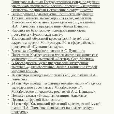
Гончарова и филиал Государственного фонда поддержки
участников специальной военной операции «Защитники
Отечества» подписали Соглашение о сотрудничестве
Вице-премьер Правительства Российской Федерации
Татьяна Голикова высоко оценила вклад коллектива
Ульяновского областного краеведческого музея имени
И.А. Гончарова в празднование юбилея Пушкина
Чек-лист по безопасному использованию карты
программы «Пушкинская карта».
Ульяновский областной краеведческий музей стал
лауреатом премии Минкультуры РФ в сфере работы с
программой «Пушкинская карта»
Выставка «Симбиряне в жизни А.С. Пушкина»
Посетители Краеведческого музея могут ознакомиться с
мультимедийной выставкой «Легенды Саур-Могилы»
В Краеведческом музее представлена электронная
выставка «Дальневосточный финал. Окончание Второй
мировой войны»
26 сентября пройдут мероприятия ко Дню памяти И.А.
Гончарова
24 сентября пройдет публичная онлайн-лекция «”Радуюсь
удовольствию воротиться в Михайловское…”.
Михайловское в переписке родителей А.С. Пушкина»
Покажут фильм «Блокадная юстиция. Адвокаты»
Правила цифровой безопасности
14 сентября Ульяновский областной краеведческий музей
имени И.А. Гончарова приглашает на краеведческую
программу