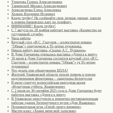
Узрютова Галина Александровна
Тарковский Михаил Александрович
Александрова Елена Алексеевна
Холкин Владимир Игоревич
Клади трубку! Не сообщайте свои личные данные, пароли
и номера банковских карт по телефону.
ВНИМАНИЕ! Клади трубку!
С 7 августа по 28 ноября работает выставка «Казачество на
государевой службе»
Часы работы
Круглый стол «И.С. Глазунов – иллюстратор романа
“Обрыв”» приурочили к 95-летию художника.
Начала работу выставка «Сказки А.С. Пушкина»
В Доме Гончарова открылась выставка «Дорога к миру»
10 июля в Доме Гончарова состоится круглый стол «И.С.
Глазунов – иллюстратор романа “Обрыв”» (к 95-летию
художника)
Что делать при обнаружении БПЛА?
Жителей Ульяновской области просят помочь в поиске
родственников фронтовика – защитника Белоруссии
В июле стартует всероссийская ежегодная акция
«Культурная суббота. Краеведение»
С 2 июля по 30 сентября 2025 года в Доме Гончарова будет
работать выставка «Дорога к миру»
В Ульяновске приступили к ремонтно-реставрационным
работам здания Литературного музея «Дом Языковых»
Познавательная игра «Герой своего времени»
Мастер-класс «Храни меня мой талисман»