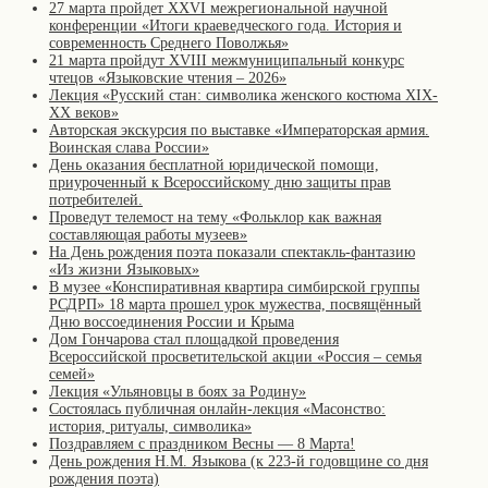
27 марта пройдет XXVI межрегиональной научной
конференции «Итоги краеведческого года. История и
современность Среднего Поволжья»
21 марта пройдут XVIII межмуниципальный конкурс
чтецов «Языковские чтения – 2026»
Лекция «Русский стан: символика женского костюма XIX-
XX веков»
Авторская экскурсия по выставке «Императорская армия.
Воинская слава России»
День оказания бесплатной юридической помощи,
приуроченный к Всероссийскому дню защиты прав
потребителей.
Проведут телемост на тему «Фольклор как важная
составляющая работы музеев»
На День рождения поэта показали спектакль-фантазию
«Из жизни Языковых»
В музее «Конспиративная квартира симбирской группы
РСДРП» 18 марта прошел урок мужества, посвящённый
Дню воссоединения России и Крыма
Дом Гончарова стал площадкой проведения
Всероссийской просветительской акции «Россия – семья
семей»
Лекция «Ульяновцы в боях за Родину»
Состоялась публичная онлайн-лекция «Масонство:
история, ритуалы, символика»
Поздравляем с праздником Весны — 8 Марта!
День рождения Н.М. Языкова (к 223-й годовщине со дня
рождения поэта)