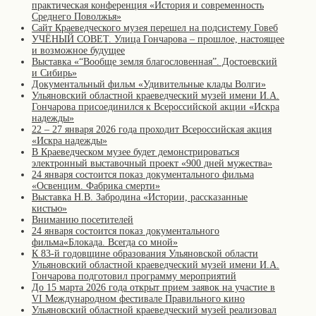
практическая конференция «История и современность
Среднего Поволжья»
Сайт Краеведческого музея перешел на подсистему Говеб
УЧЁНЫЙ СОВЕТ. Улица Гончарова – прошлое, настоящее
и возможное будущее
Выставка «“Вообще земля благословенная”. Достоевский
и Сибирь»
Документальный фильм «Удивительные клады Волги»
Ульяновский областной краеведческий музей имени И.А.
Гончарова присоединился к Всероссийской акции «Искра
надежды»
22 – 27 января 2026 года проходит Всероссийская акция
«Искра надежды»
В Краеведческом музее будет демонстрироваться
электронный выставочный проект «900 дней мужества»
24 января состоится показ документального фильма
«Освенцим. Фабрика смерти»
Выставка Н.В. Забродина «Истории, рассказанные
кистью»
Вниманию посетителей
24 января состоится показ документального
фильма«Блокада. Всегда со мной»
К 83-й годовщине образования Ульяновской области
Ульяновский областной краеведческий музей имени И.А.
Гончарова подготовил программу мероприятий
До 15 марта 2026 года открыт прием заявок на участие в
VI Международном фестивале Правильного кино
Ульяновский областной краеведческий музей реализовал