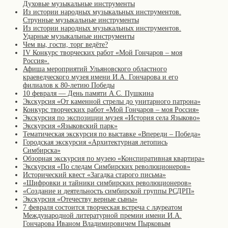
Духовые музыкальные инструменты
Из истории народных музыкальных инструментов.
Струнные музыкальные инструменты
Из истории народных музыкальных инструментов.
Ударные музыкальные инструменты
Чем вы, гости, торг ведёте?
IV Конкурс творческих работ «Мой Гончаров – моя
Россия».
Афиша мероприятий Ульяновского областного
краеведческого музея имени И.А. Гончарова и его
филиалов к 80-летию Победы
10 февраля — День памяти А.С. Пушкина
Экскурсия «От каменной стрелы до унитарного патрона»
Конкурс творческих работ «Мой Гончаров – моя Россия»
Экскурсия по экспозиции музея «История села Языково»
Экскурсия «Языковский парк»
Тематическая экскурсия по выставке «Впереди – Победа»
Городская экскурсия «Архитектурная летопись
Симбирска»
Обзорная экскурсия по музею «Конспиративная квартира»
Экскурсия «По следам Симбирских революционеров»
Исторический квест «Загадка старого письма»
«Шифровки и тайники симбирских революционеров»
«Создание и деятельность симбирской группы РСДРП»
Экскурсия «Отечеству верные сыны»
7 февраля состоится творческая встреча с лауреатом
Международной литературной премии имени И.А.
Гончарова Иваном Владимировичем Пырковым