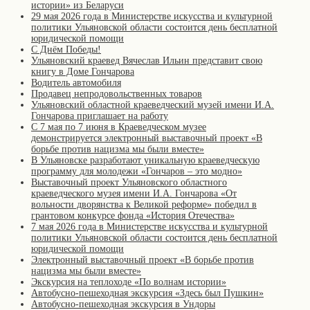
истории» из Беларуси
29 мая 2026 года в Министерстве искусства и культурной
политики Ульяновской области состоится день бесплатной
юридической помощи
С Днём Победы!
Ульяновский краевед Вячеслав Ильин представит свою
книгу в Доме Гончарова
Водитель автомобиля
Продавец непродовольственных товаров
Ульяновский областной краеведческий музей имени И.А.
Гончарова приглашает на работу
С 7 мая по 7 июня в Краеведческом музее
демонстрируется электронный выставочный проект «В
борьбе против нацизма мы были вместе»
В Ульяновске разработают уникальную краеведческую
программу для молодежи «Гончаров – это модно»
Выставочный проект Ульяновского областного
краеведческого музея имени И.А. Гончарова «От
вольности дворянства к Великой реформе» победил в
грантовом конкурсе фонда «История Отечества»
7 мая 2026 года в Министерстве искусства и культурной
политики Ульяновской области состоится день бесплатной
юридической помощи
Электронный выставочный проект «В борьбе против
нацизма мы были вместе»
Экскурсия на теплоходе «По волнам истории»
Автобусно-пешеходная экскурсия «Здесь был Пушкин»
Автобусно-пешеходная экскурсия в Ундоры