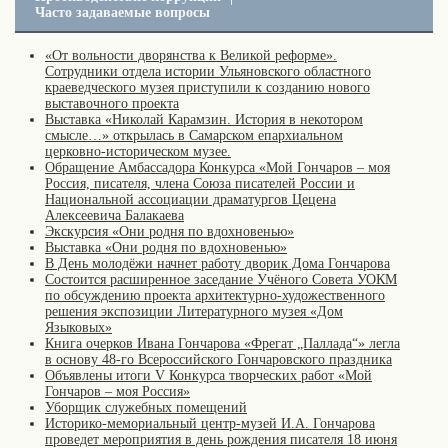
Часто задаваемые вопросы
«От вольности дворянства к Великой реформе».
Сотрудники отдела истории Ульяновского областного
краеведческого музея приступили к созданию нового
выставочного проекта
Выставка «Николай Карамзин. История в некотором
смысле…» открылась в Самарском епархиальном
церковно-историческом музее.
Обращение Амбассадора Конкурса «Мой Гончаров – моя
Россия, писателя, члена Союза писателей России и
Национальной ассоциации драматургов Цецена
Алексеевича Балакаева
Экскурсия «Они родня по вдохновенью»
Выставка «Они родня по вдохновенью»
В День молодёжи начнет работу дворик Дома Гончарова
Состоится расширенное заседание Учёного Совета УОКМ
по обсуждению проекта архитектурно-художественного
решения экспозиции Литературного музея «Дом
Языковых»
Книга очерков Ивана Гончарова «Фрегат „Паллада“» легла
в основу 48-го Всероссийского Гончаровского праздника
Объявлены итоги V Конкурса творческих работ «Мой
Гончаров – моя Россия»
Уборщик служебных помещений
Историко-мемориальный центр-музей И.А. Гончарова
проведет мероприятия в день рождения писателя 18 июня