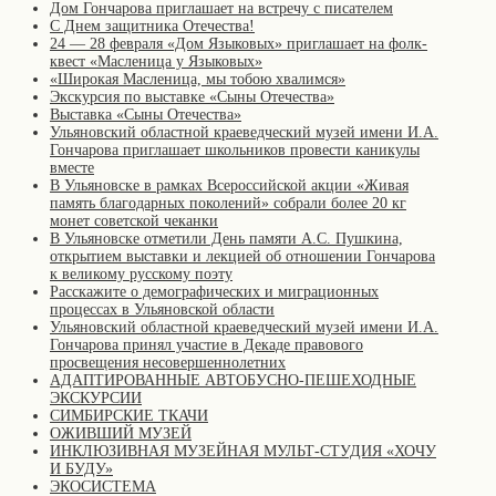
Дом Гончарова приглашает на встречу с писателем
С Днем защитника Отечества!
24 — 28 февраля «Дом Языковых» приглашает на фолк-
квест «Масленица у Языковых»
«Широкая Масленица, мы тобою хвалимся»
Экскурсия по выставке «Сыны Отечества»
Выставка «Сыны Отечества»
Ульяновский областной краеведческий музей имени И.А.
Гончарова приглашает школьников провести каникулы
вместе
В Ульяновске в рамках Всероссийской акции «Живая
память благодарных поколений» собрали более 20 кг
монет советской чеканки
В Ульяновске отметили День памяти А.С. Пушкина,
открытием выставки и лекцией об отношении Гончарова
к великому русскому поэту
Расскажите о демографических и миграционных
процессах в Ульяновской области
Ульяновский областной краеведческий музей имени И.А.
Гончарова принял участие в Декаде правового
просвещения несовершеннолетних
АДАПТИРОВАННЫЕ АВТОБУСНО-ПЕШЕХОДНЫЕ
ЭКСКУРСИИ
СИМБИРСКИЕ ТКАЧИ
ОЖИВШИЙ МУЗЕЙ
ИНКЛЮЗИВНАЯ МУЗЕЙНАЯ МУЛЬТ-СТУДИЯ «ХОЧУ
И БУДУ»
ЭКОСИСТЕМА