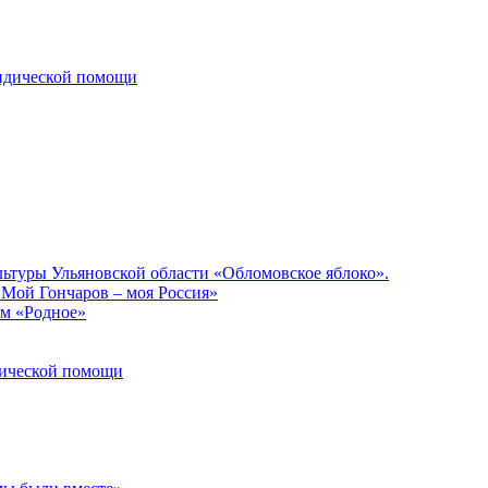
ридической помощи
льтуры Ульяновской области «Обломовское яблоко».
«Мой Гончаров – моя Россия»
ом «Родное»
идической помощи