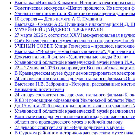
Выставка «Николай Карамзин. История в некотором смыс
Тематическая экскурсия «Шепот прошлого. Из истории ф
Ученый совет посвятили 85-летию возвращения улице и
10 февраля — День памяти А.С. Пушкина
Выставка «Сказки А.С. Пушкина в иллюстрациях И.Д. 
МУЗЕЙНЫЙ ДАЙДЖЕСТ. 1-8 ФЕВРАЛЯ
27 марта 2026 г. состоится XXVI межрегиональная науч
Сайт Краеведческого музея перешел на подсистему Говеб
УЧЁНЫЙ СОВЕТ. Улица Гончарова – прошлое, настоящее
Выставка «“Вообще земля благословенная”. Достоевский
Документальный фильм «Удивительные клады Волги»
Ульяновский областной краеведческий музей имени И.А.
22 – 27 января 2026 года проходит Всероссийская акция
В Краеведческом музее будет демонстрироваться электр
24 января состоится показ документального фильма «Ос
Выставка Н.В. Забродина «Истории, рассказанные кисть
Вниманию посетителей
24 января состоится показ документального фильма«Блок
К 83-й годовщине образования Ульяновской области Уль
До 15 марта 2026 года открыт прием заявок на участие 
Ульяновский областной краеведческий музей реализовал 
Воинские награды, «сенгилеевский клад», новые сорта с
областного краеведческого музея в юбилейном году
27 декабря стартует акция «Веди родителей в музей»
В Сурском районном историко-краеведческом музее начал