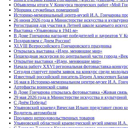
Объявлены итоги V Конкурса творческих работ «Мой Гон
Уборщик служебных помещений
Историко-мемориальный центр-музей И.А. Гончарова про
26 июня 2026 года в Министерстве искусства и культур
Регистрация для участия в Летней школе казачьего искус
Выставка «Ульяновцы в 1941-м»
В Доме Гончарова наградят победителей и лауреатов V К
Поздравляем с Днем России!
XLVIII Всероссийского Гончаровского праздника
Открылась выставка «Идеи, меняющие мир»
Пешеходная экскурсия по центральной части города «Век
Открытие выставки «Идеи, меняющие мир»
Начала работу XXVI региональная фотовыставка-конкурс
Сегодня стартует приём заявок на конкурс среди молод
Известный российский писатель Цецен Алексеевич Балак
16 мая в Историко-мемориальном центре-музее И.А. Гонч
Артефакты воинской славы
В Доме Гончарова открылась фотовыставка «Живая связь
29 мая 2026 года в Министерстве искусства и культурно
С Днём Победы!
Ульяновский краевед Вячеслав Ильин представит свою к
Водитель автомобиля
Продавец непродовольственных товаров
Ульяновский областной краеведческий музей имени И.А. 