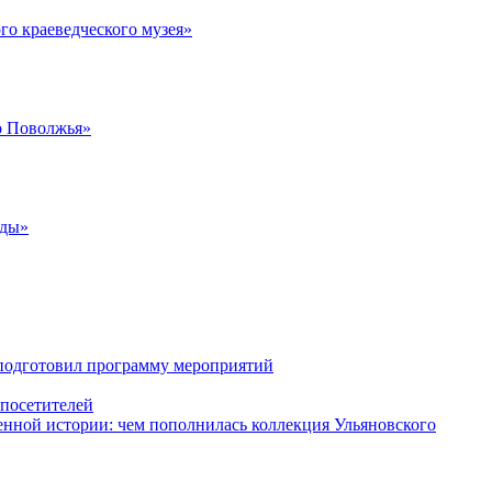
го краеведческого музея»
о Поволжья»
жды»
 подготовил программу мероприятий
 посетителей
енной истории: чем пополнилась коллекция Ульяновского