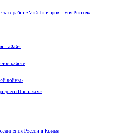
еских работ «Мой Гончаров – моя Россия»
ия – 2026»
йной работе
ной войны»
Среднего Поволжья»
соединения России и Крыма