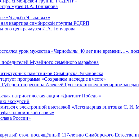
артира симбирской группы РСДРПР»
нтра-музея И.А. Гончарова
се «Усадьба Языковых»
ная квартира симбирской группы РСДРП
ого центра-музея И.А. Гончарова
 состоялся урок мужества «Чернобыль: 40 лет вне времени…», п
и победителей Музейного семейного марафона
рхитектурных памятников Симбирска-Ульяновска
стартует программа «Сохраняем наследие вместе»
 Губернатор региона Алексей Русских провел пленарное заседани
ьская патриотическая акция «Диктант Победы»
нию экскурсий
омиться с электронной выставкой «Легендарная винтовка С. И. 
тефакты воинской славы»
 слава России»
 круглый стол, посвящённый 117-летию Симбирского Естественн