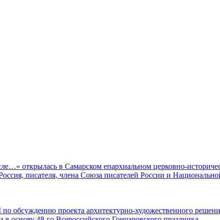
ле…» открылась в Самарском епархиальном церковно-историчес
оссия, писателя, члена Союза писателей России и Национально
 по обсуждению проекта архитектурно-художественного решен
а в основу 48-го Всероссийского Гончаровского праздника