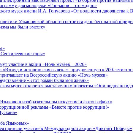
тся электронный выставочный проект «В борьбе против нацизма 
ограмму для молодежи «Гончаров – это модно»
кого музея имени И.А. Гончарова «От вольности дворянства к 
 политики Ульяновской области состоится день бесплатной юрид
изма мы были вместе»
ры»
«Сенгилеевские горы»
ут участие в акции «Ночь музеев – 2026»
 «Взгляд в историю сквозь века», приуроченную к 200-летию зн
приглашает на Всероссийскую акцию «Ночь музеев»
редставление «Этот роман была моя жизнь»
ческом музее откроется выставочным проектом «Они родня по в
 Языково в изобразительном искусстве и фотографиях»
ррупционной рекламы «Вместе против коррупции!»
Лусхана»
ьба Языковых»
зея приняли участие в Международной акции «Диктант Победы»