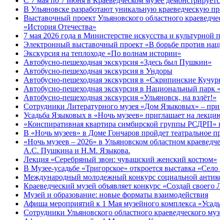
С 7 мая по 7 июня в Краеведческом музее демонстрируе
В Ульяновске разработают уникальную краеведческую пр
Выставочный проект Ульяновского областного краеведчес
«История Отечества»
7 мая 2026 года в Министерстве искусства и культурной
Электронный выставочный проект «В борьбе против нац
Экскурсия на теплоходе «По волнам истории»
Автобусно-пешеходная экскурсия «Здесь был Пушкин»
Автобусно-пешеходная экскурсия в Ундоры
Автобусно-пешеходная экскурсия в «Скрипинские Кучу
Автобусно-пешеходная экскурсия в Национальный парк 
Автобусно-пешеходная экскурсия «Ульяновск, на взлёт!»
Сотрудники Литературного музея «Дом Языковых» – прим
Усадьба Языковых в «Ночь музеев» приглашает на лекцию
«Конспиративная квартира симбирской группы РСДРП» 
В «Ночь музеев» в Доме Гончаров пройдет театральное п
«Ночь музеев – 2026» в Ульяновском областном краевед
А.С. Пушкина и Н.М. Языкова.
Лекция «Серебряный звон: чувашский женский костюм»
В Музее-усадьбе «Тригорское» откроется выставка «Село
Международный молодежный конкурс социальной антико
Краеведческий музей объявляет конкурс «Создай своего 
Музей и образование: новые форматы взаимодействия
Афиша мероприятий к 1 Мая музейного комплекса «Усад
Сотрудники Ульяновского областного краеведческого му