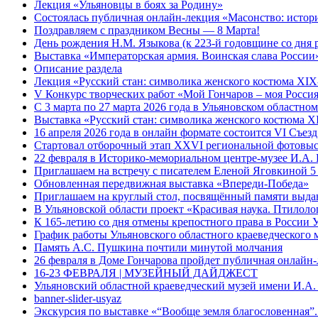
Лекция «Ульяновцы в боях за Родину»
Состоялась публичная онлайн-лекция «Масонство: истор
Поздравляем с праздником Весны — 8 Марта!
День рождения Н.М. Языкова (к 223-й годовщине со дня 
Выставка «Императорская армия. Воинская слава России
Описание раздела
Лекция «Русский стан: символика женского костюма XI
V Конкурс творческих работ «Мой Гончаров – моя Росси
С 3 марта по 27 марта 2026 года в Ульяновском областн
Выставка «Русский стан: символика женского костюма 
16 апреля 2026 года в онлайн формате состоится VI Съе
Стартовал отборочный этап XXVI региональной фотовыс
22 февраля в Историко-мемориальном центре-музее И.А. 
Приглашаем на встречу с писателем Еленой Яговкиной 5
Обновленная передвижная выставка «Впереди-Победа»
Приглашаем на круглый стол, посвящённый памяти выда
В Ульяновской области проект «Красивая наука. Птилоло
К 165-летию со дня отмены крепостного права в России 
График работы Ульяновского областного краеведческого 
Память А.С. Пушкина почтили минутой молчания
26 февраля в Доме Гончарова пройдет публичная онлайн-
16-23 ФЕВРАЛЯ | МУЗЕЙНЫЙ ДАЙДЖЕСТ
Ульяновский областной краеведческий музей имени И.А.
banner-slider-usyaz
Экскурсия по выставке «“Вообще земля благословенная”