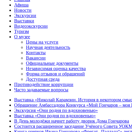
Афиша
Новости
Экскурсии
Выставки
Видеоэкскурсии
Туризм
О музее
Цены на услуги
Научная деятельность
Контакты
Вакансии
Официальные документы
Независимая оценка качества
Форма отзывов и обращений
Доступная среда
Противодействие коррупции
Часто задаваемые вопросы
Выставка «Николай Карамзин. История в некотором смыс
Обращение Амбассадора Конкурса «Мой Гончаров – моя Р
Экскурсия «Они родня по вдохновенью»
Выставка «Они родня по вдохновенью»
В День молодёжи начнет работу дворик Дома Гончарова
Состоится расширенное заседание Учёного Совета УОКМ
Книга очерков Ивана Гончарова «Фрегат „Паллада“» легл