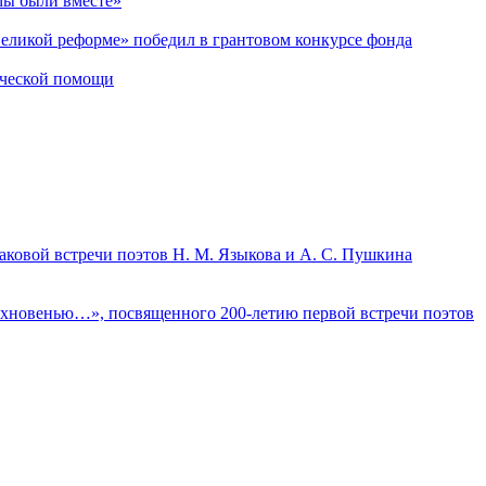
мы были вместе»
Великой реформе» победил в грантовом конкурсе фонда
ической помощи
аковой встречи поэтов Н. М. Языкова и А. С. Пушкина
дохновенью…», посвященного 200-летию первой встречи поэтов