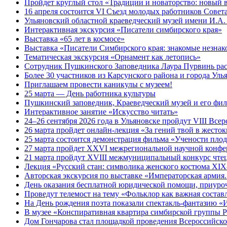
Пройдет круглый стол «Традиции и новаторство: новый в
16 апреля состоится VI Съезд молодых работников Совет
Ульяновский областной краеведческий музей имени И.А. 
Интерактивная экскурсия «Писатели симбирского края»
Выставка «65 лет в космосе»
Выставка «Писатели Симбирского края: знакомые незна
Тематическая экскурсия «Орнамент как летопись»
Сотрудник Пушкинского Заповедника Лаура Пурвинь рас
Более 30 участников из Карсунского района и города Уль
Приглашаем провести каникулы с музеем!
25 марта — День работника культуры
Пушкинский заповедник, Краеведческий музей и его фил
Интерактивное занятие «Искусство читать»
24–26 сентября 2026 года в Ульяновске пройдут VIII Вс
26 марта пройдет онлайн-лекция «За гений твой в жест
25 марта состоится демонстрация фильма «Учености пло
27 марта пройдет XXVI межрегиональной научной конфер
21 марта пройдут XVIII межмуниципальный конкурс чтец
Лекция «Русский стан: символика женского костюма XI
Авторская экскурсия по выставке «Императорская армия.
День оказания бесплатной юридической помощи, приуро
Проведут телемост на тему «Фольклор как важная соста
На День рождения поэта показали спектакль-фантазию 
В музее «Конспиративная квартира симбирской группы 
Дом Гончарова стал площадкой проведения Всероссийской