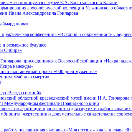
ле…» экспонируется в музее Е.А. Боратынского в Казани
ормирования археологической коллекции Ульяновского областно
мени Ивана Александровича Гончарова
Шаймарданова»
но-практическая конференция «История и современность Среднег
 и возможное будущее
 и Сибирь»
 Гончарова присоединился к Всероссийской акции «Искра наде
 «Искра надежды»
онный выставочный проект «900 дней мужества»
венцим. Фабрика смерти»
ю»
ада. Всегда со мной»
яновский областной краеведческий музей имени И.А. Гончарова
в VI Международном фестивале Правильного кино
проект по адаптации пространства для глухих и слабослышащих
имбирцита, жертвенник и документальные свидетельства соврем
а работу передвижная выставка «Моя поэзия – хвала и слава ей»