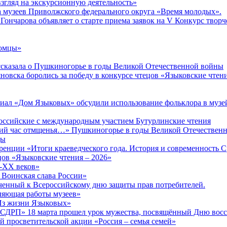
згляд на экскурсионную деятельность»
а музеев Приволжского федерального округа «Время молодых».
Гончарова объявляет о старте приема заявок на V Конкурс творч
комцы»
сказала о Пушкиногорье в годы Великой Отечественной войны
яновска боролись за победу в конкурсе чтецов «Языковские чтен
иал «Дом Языковых» обсудили использование фольклора в музе
ероссийские с международным участием Бутурлинские чтения
окий час отмщенья…» Пушкиногорье в годы Великой Отечествен
ды
енции «Итоги краеведческого года. История и современность 
ов «Языковские чтения – 2026»
X-XX веков»
 Воинская слава России»
ченный к Всероссийскому дню защиты прав потребителей.
вляющая работы музеев»
«Из жизни Языковых»
РСДРП» 18 марта прошел урок мужества, посвящённый Дню вос
 просветительской акции «Россия – семья семей»