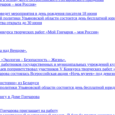
чаров – моя Россия»
ведет мероприятия в день рождения писателя 18 июня
ной политики Ульяновской области состоится день бесплатной ю
ства открыта до 30 июня
онкурса творческих работ «Мой Гончаров – моя Россия»
а над Венцом».
 «Экология – Безопасность – Жизнь».
ых работников государственных и муниципальных учреждений ку
аев поприветствовал участников V Конкурса творческих работ 
арова состоялась Всероссийская акция «Ночь музеев» под девиз
 истории» из Беларуси
й политики Ульяновской области состоится день бесплатной юр
нигу в Доме Гончарова
Гончарова приглашает на работу