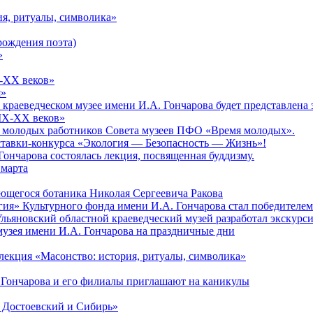
ия, ритуалы, символика»
рождения поэта)
»
X-XX веков»
я»
ом краеведческом музее имени И.А. Гончарова будет представлен
XIX-XX веков»
зд молодых работников Совета музеев ПФО «Время молодых».
тавки-конкурса «Экология — Безопасность — Жизнь»!
Гончарова состоялась лекция, посвященная буддизму.
 марта
ющегося ботаника Николая Сергеевича Ракова
гия» Культурного фонда имени И.А. Гончарова стал победителе
Ульяновский областной краеведческий музей разработал экскурс
музея имени И.А. Гончарова на праздничные дни
лекция «Масонство: история, ритуалы, символика»
 Гончарова и его филиалы приглашают на каникулы
. Достоевский и Сибирь»