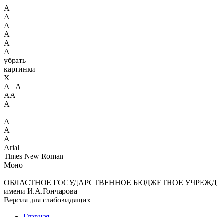
А
А
А
А
А
А
убрать
картинки
X
А А
АА
А
А
А
А
Arial
Times New Roman
Моно
ОБЛАСТНОЕ ГОСУДАРСТВЕННОЕ БЮДЖЕТНОЕ УЧРЕЖД
имени И.А.Гончарова
Версия для слабовидящих
Главная