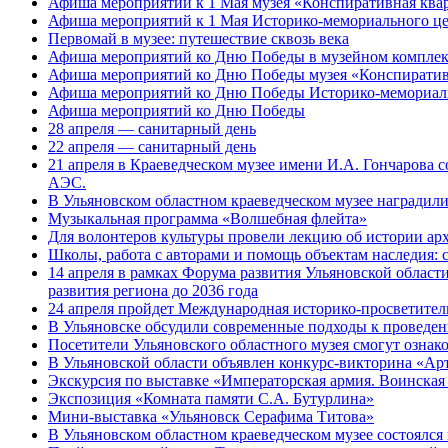
Афиша мероприятий к 1 Мая музея «Конспиративная кв
Афиша мероприятий к 1 Мая Историко-мемориального це
Первомай в музее: путешествие сквозь века
Афиша мероприятий ко Дню Победы в музейном комплек
Афиша мероприятий ко Дню Победы музея «Конспиратив
Афиша мероприятий ко Дню Победы Историко-мемориальн
Афиша мероприятий ко Дню Победы
28 апреля — санитарный день
22 апреля — санитарный день
21 апреля в Краеведческом музее имени И.А. Гончарова
АЭС.
В Ульяновском областном краеведческом музее наградил
Музыкальная программа «Волшебная флейта»
Для волонтеров культуры провели лекцию об истории а
Школы, работа с авторами и помощь объектам наследия: 
14 апреля в рамках Форума развития Ульяновской области
развития региона до 2036 года
24 апреля пройдет Международная историко-просветител
В Ульяновске обсудили современные подходы к проведе
Посетители Ульяновского областного музея смогут ознак
В Ульяновской области объявлен конкурс-викторина «Ар
Экскурсия по выставке «Императорская армия. Воинская
Экспозиция «Комната памяти С.А. Бутурлина»
Мини-выставка «Ульяновск Серафима Титова»
В Ульяновском областном краеведческом музее состоялся