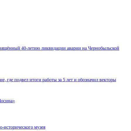
освящённый 40-летию ликвидации аварии на Чернобыльской
е, где подвел итоги работы за 5 лет и обозначил векторы
Мосина»
о-исторического музея