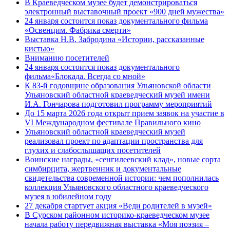
В Краеведческом музее будет демонстрироваться
электронный выставочный проект «900 дней мужества»
24 января состоится показ документального фильма
«Освенцим. Фабрика смерти»
Выставка Н.В. Забродина «Истории, рассказанные
кистью»
Вниманию посетителей
24 января состоится показ документального
фильма«Блокада. Всегда со мной»
К 83-й годовщине образования Ульяновской области
Ульяновский областной краеведческий музей имени
И.А. Гончарова подготовил программу мероприятий
До 15 марта 2026 года открыт прием заявок на участие в
VI Международном фестивале Правильного кино
Ульяновский областной краеведческий музей
реализовал проект по адаптации пространства для
глухих и слабослышащих посетителей
Воинские награды, «сенгилеевский клад», новые сорта
симбирцита, жертвенник и документальные
свидетельства современной истории: чем пополнилась
коллекция Ульяновского областного краеведческого
музея в юбилейном году
27 декабря стартует акция «Веди родителей в музей»
В Сурском районном историко-краеведческом музее
начала работу передвижная выставка «Моя поэзия –