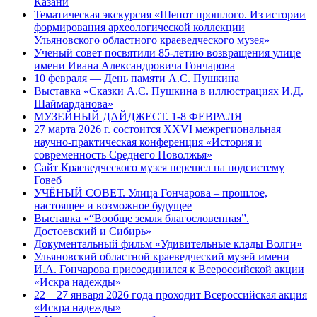
Казани
Тематическая экскурсия «Шепот прошлого. Из истории
формирования археологической коллекции
Ульяновского областного краеведческого музея»
Ученый совет посвятили 85-летию возвращения улице
имени Ивана Александровича Гончарова
10 февраля — День памяти А.С. Пушкина
Выставка «Сказки А.С. Пушкина в иллюстрациях И.Д.
Шаймарданова»
МУЗЕЙНЫЙ ДАЙДЖЕСТ. 1-8 ФЕВРАЛЯ
27 марта 2026 г. состоится XXVI межрегиональная
научно-практическая конференция «История и
современность Среднего Поволжья»
Сайт Краеведческого музея перешел на подсистему
Говеб
УЧЁНЫЙ СОВЕТ. Улица Гончарова – прошлое,
настоящее и возможное будущее
Выставка «“Вообще земля благословенная”.
Достоевский и Сибирь»
Документальный фильм «Удивительные клады Волги»
Ульяновский областной краеведческий музей имени
И.А. Гончарова присоединился к Всероссийской акции
«Искра надежды»
22 – 27 января 2026 года проходит Всероссийская акция
«Искра надежды»