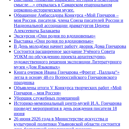
смысле…» открылась в Самарском епархиальном
церковно-историческом музее.
Обращение Амбассадора Конкурса «Мой Гончаров –
моя Россия, писателя, члена Союза писателей России и
Национальной ассоциации драматургов Цецена
Алексеевича Балакаева
Экскурсия «Они родня по вдохновенью»
Выставка «Они родня по вдохновенью»
В День молодёжи начнет работу дворик Дома Гончарова
Состоится расширенное заседание Учёного Совета
УОКМ по обсуждению проекта архитектурно-
художественного решения экспозиции Литературного
музея «Дом Языковых»
Книга очерков Ивана Гончарова «Фрегат „Паллада“»
легла в основу 48-го Всероссийского Гончаровского
праздника
Объявлены итоги V Конкурса творческих работ «Мой
Гончаров – моя Россия»
Уборщик служебных помещений
Историко-мемориальный центр-музей И.А. Гончарова
проведет мероприятия в день рождения писателя 18
июня
26 июня 2026 года в Министерстве искусства и
культурной политики Ульяновской области состоится