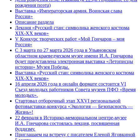
рождения поэта)
Выставка «Императорская армия. Воинская слава
России»
Описание раздела
Лекция «Русский стан: символика женского костюма
XIX-XX веков»
V Конкурс творческих работ «Мой Гончаров – моя
Россия»
С 3 марта по 27 марта 2026 года в Ульяновском
областном краеведческом музее имени И.А. Гончарова
будет представлена электронная выставка «Летописцы
истории» Музея Победы.
Выставка «Русский стан: символика женского костюма
XIX-XX веков»
16 апреля 2026 года в онлайн формате состоится VI
Съезд молодых работников Совета музеев ПФО «Время
молодых».
Стартовал отборочный этап XXVI региональной
фотовыставки-конкурса «Экология — Безопасность —
Жизнь»!
22 февраля в Историко-мемориальном центре-музее
И.А. Гончарова состоялась лекция, посвященная
буддизму.
Приглашаем на встречу с писателем Еленой Яговкиной