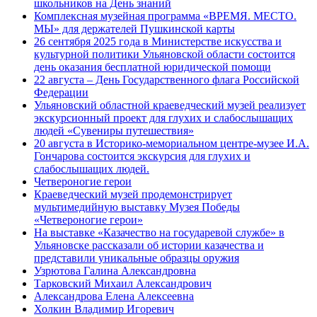
школьников на День знаний
Комплексная музейная программа «ВРЕМЯ. МЕСТО.
МЫ» для держателей Пушкинской карты
26 сентября 2025 года в Министерстве искусства и
культурной политики Ульяновской области состоится
день оказания бесплатной юридической помощи
22 августа – День Государственного флага Российской
Федерации
Ульяновский областной краеведческий музей реализует
экскурсионный проект для глухих и слабослышащих
людей «Сувениры путешествия»
20 августа в Историко-мемориальном центре-музее И.А.
Гончарова состоится экскурсия для глухих и
слабослышащих людей.
Четвероногие герои
Краеведческий музей продемонстрирует
мультимедийную выставку Музея Победы
«Четвероногие герои»
На выставке «Казачество на государевой службе» в
Ульяновске рассказали об истории казачества и
представили уникальные образцы оружия
Узрютова Галина Александровна
Тарковский Михаил Александрович
Александрова Елена Алексеевна
Холкин Владимир Игоревич