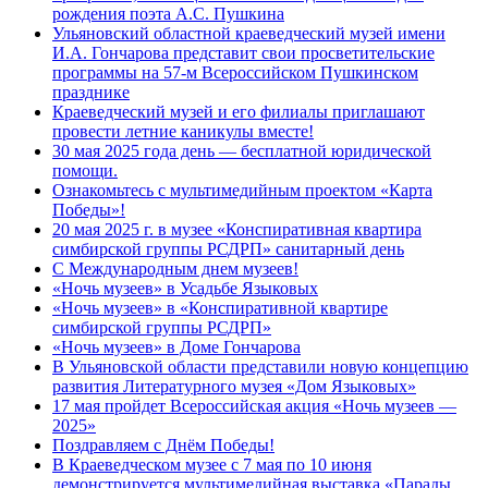
рождения поэта А.С. Пушкина
Ульяновский областной краеведческий музей имени
И.А. Гончарова представит свои просветительские
программы на 57-м Всероссийском Пушкинском
празднике
Краеведческий музей и его филиалы приглашают
провести летние каникулы вместе!
30 мая 2025 года день — бесплатной юридической
помощи.
Ознакомьтесь с мультимедийным проектом «Карта
Победы»!
20 мая 2025 г. в музее «Конспиративная квартира
симбирской группы РСДРП» санитарный день
С Международным днем музеев!
«Ночь музеев» в Усадьбе Языковых
«Ночь музеев» в «Конспиративной квартире
симбирской группы РСДРП»
«Ночь музеев» в Доме Гончарова
В Ульяновской области представили новую концепцию
развития Литературного музея «Дом Языковых»
17 мая пройдет Всероссийская акция «Ночь музеев —
2025»
Поздравляем с Днём Победы!
В Краеведческом музее с 7 мая по 10 июня
демонстрируется мультимедийная выставка «Парады