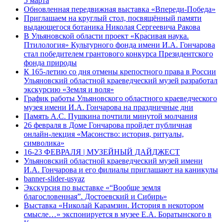
5 марта
Обновленная передвижная выставка «Впереди-Победа»
Приглашаем на круглый стол, посвящённый памяти
выдающегося ботаника Николая Сергеевича Ракова
В Ульяновской области проект «Красивая наука.
Птилология» Культурного фонда имени И.А. Гончарова
стал победителем грантового конкурса Президентского
фонда природы
К 165-летию со дня отмены крепостного права в России
Ульяновский областной краеведческий музей разработал
экскурсию «Земля и воля»
График работы Ульяновского областного краеведческого
музея имени И.А. Гончарова на праздничные дни
Память А.С. Пушкина почтили минутой молчания
26 февраля в Доме Гончарова пройдет публичная
онлайн-лекция «Масонство: история, ритуалы,
символика»
16-23 ФЕВРАЛЯ | МУЗЕЙНЫЙ ДАЙДЖЕСТ
Ульяновский областной краеведческий музей имени
И.А. Гончарова и его филиалы приглашают на каникулы
banner-slider-usyaz
Экскурсия по выставке «“Вообще земля
благословенная”. Достоевский и Сибирь»
Выставка «Николай Карамзин. История в некотором
смысле…» экспонируется в музее Е.А. Боратынского в