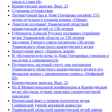
хвала и слава ей»
Краеведческие записки. Вып. 23
Сувениры путешествия
Литературный бал в Доме Гончарова посвятят 155-
летию отдельного издания романа «Обрыв»
Дарители поздравят Ульяновский областной
краеведческий музей со 130-летием
Губернатор Алексей Русских поздравил старейшие
музеи Ульяновской области со 130-летием
Заседание Ученого совета посвятили 130-летию
Ульяновского областного краеведческого музея
Новогодний квест «Природа зимой»
В «Историческую ночь» в Доме Гончаровых говорили о
наследии и современности
Подтвердить льготный статус при посещении
Ульяновского областного краеведческого музея и его
филиалов можно с применением сервиса «Цифровой
ID»
Краеведческие записки. Вып. 22
На II Межрегиональной конференции в Краеведческом
музее обсудили лучшие практики социокультурной
инклюзии
Интересный факт о первом посетителе музея
Симбирской ученой архивной комиссии
Ульяновский областной краеведческий музей имени