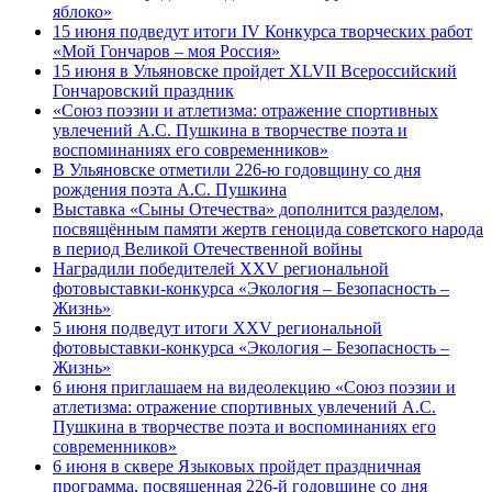
яблоко»
15 июня подведут итоги IV Конкурса творческих работ
«Мой Гончаров – моя Россия»
15 июня в Ульяновске пройдет XLVII Всероссийский
Гончаровский праздник
«Союз поэзии и атлетизма: отражение спортивных
увлечений А.С. Пушкина в творчестве поэта и
воспоминаниях его современников»
В Ульяновске отметили 226-ю годовщину со дня
рождения поэта А.С. Пушкина
Выставка «Сыны Отечества» дополнится разделом,
посвящённым памяти жертв геноцида советского народа
в период Великой Отечественной войны
Наградили победителей XXV региональной
фотовыставки-конкурса «Экология – Безопасность –
Жизнь»
5 июня подведут итоги XXV региональной
фотовыставки-конкурса «Экология – Безопасность –
Жизнь»
6 июня приглашаем на видеолекцию «Союз поэзии и
атлетизма: отражение спортивных увлечений А.С.
Пушкина в творчестве поэта и воспоминаниях его
современников»
6 июня в сквере Языковых пройдет праздничная
программа, посвященная 226-й годовщине со дня