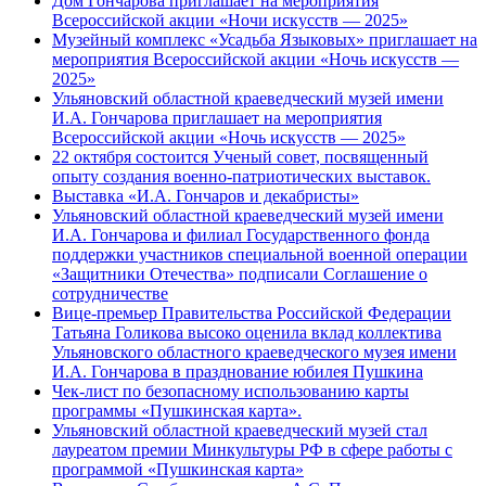
Дом Гончарова приглашает на мероприятия
Всероссийской акции «Ночи искусств — 2025»
Музейный комплекс «Усадьба Языковых» приглашает на
мероприятия Всероссийской акции «Ночь искусств —
2025»
Ульяновский областной краеведческий музей имени
И.А. Гончарова приглашает на мероприятия
Всероссийской акции «Ночь искусств — 2025»
22 октября состоится Ученый совет, посвященный
опыту создания военно-патриотических выставок.
Выставка «И.А. Гончаров и декабристы»
Ульяновский областной краеведческий музей имени
И.А. Гончарова и филиал Государственного фонда
поддержки участников специальной военной операции
«Защитники Отечества» подписали Соглашение о
сотрудничестве
Вице-премьер Правительства Российской Федерации
Татьяна Голикова высоко оценила вклад коллектива
Ульяновского областного краеведческого музея имени
И.А. Гончарова в празднование юбилея Пушкина
Чек-лист по безопасному использованию карты
программы «Пушкинская карта».
Ульяновский областной краеведческий музей стал
лауреатом премии Минкультуры РФ в сфере работы с
программой «Пушкинская карта»