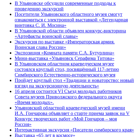
В Ульяновске обсудили современные подходы к
проведению экскурсий
Посетители Ульяновского областного музея смогут
ознакомиться с электронной выставкой «Легендарная
винтовка С. И. Мосина»
В Ульяновской области объявлен конкурс-викторина
«Артефакты воинской славы»
Экскурсия по выставке «Императорская армия.
Воинская слава России»
Экспозиция «Комната памяти С.А. Бутурлина»
Мини-выставка «Ульяновск Серафима Титова»
В Ульяновском областном краеведческом музее
состоялся круглый стол, посвящённый 117-летию
Симбирского Естественно-исторического музея
Пройдет круглый стол «Традиции и новаторство: новый
взгляд на экскурсионную деятельность»
16 апреля состоится VI Съезд молодых работников
Совета музеев Приволжского федерального округа
«Время молодых».
Ульяновский областной краеведческий музей имени
И.А. Гончарова объявляет о старте приема заявок на V
Конкурс творческих работ «Мой Гончаров – моя
Россия»
Интерактивная экскурсия «Писатели симбирского края»
Выставка «65 лет в космосе»