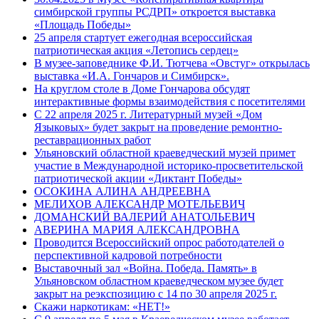
симбирской группы РСДРП» откроется выставка
«Площадь Победы»
25 апреля стартует ежегодная всероссийская
патриотическая акция «Летопись сердец»
В музее-заповеднике Ф.И. Тютчева «Овстуг» открылась
выставка «И.А. Гончаров и Симбирск».
На круглом столе в Доме Гончарова обсудят
интерактивные формы взаимодействия с посетителями
С 22 апреля 2025 г. Литературный музей «Дом
Языковых» будет закрыт на проведение ремонтно-
реставрационных работ
Ульяновский областной краеведческий музей примет
участие в Международной историко-просветительской
патриотической акции «Диктант Победы»
ОСОКИНА АЛИНА АНДРЕЕВНА
МЕЛИХОВ АЛЕКСАНДР МОТЕЛЬЕВИЧ
ДОМАНСКИЙ ВАЛЕРИЙ АНАТОЛЬЕВИЧ
АВЕРИНА МАРИЯ АЛЕКСАНДРОВНА
Проводится Всероссийский опрос работодателей о
перспективной кадровой потребности
Выставочный зал «Война. Победа. Память» в
Ульяновском областном краеведческом музее будет
закрыт на реэкспозицию с 14 по 30 апреля 2025 г.
Скажи наркотикам: «НЕТ!»