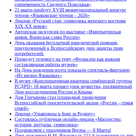
современность Среднего Поволжья»
21 марта пройдут XVIII межмуниципальный конкурс
чтецов «Языковские чтения – 2026»
Лекция «Русский стан: символика женского костюма
XIX-XX веков»
Авторская экскурсия по выставке «Императорская
армия. Воинская слава России»
День оказания бесплатной юридической помощи,
приуроченный к Всероссийскому дню защиты прав
потребителей.
Проведут телемост на тему «Фольклор как важная
составляющая работы музеев»
На День рождения поэта показали спектакль-фантазию
«Из жизни Языковых»
В музее «Конспиративная квартира симбирской группы
РСДРП» 18 марта прошел урок мужества, посвящённый
Дню воссоединения России и Крыма
Дом Гончарова стал площадкой проведения
Всероссийской просветительской акции «Россия – семья
семей»
Лекция «Ульяновцы в боях за Родину»
Состоялась публичная онлайн-лекция «Масонство:
история, ритуалы, символика»
Поздравляем с праздником Весны — 8 Марта!
День рождения Н.М. Языкова (к 223-й годовщине со дня