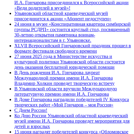
И.А. Гончарова присоединился к Всероссийской акции
«Веди родителей в музей»!
Ульяновский областной краеведческий музей
присоединится к акции «Абонент недоступен»
24 июня в музее «Конспиративная квартира симбирской
группы РСДРП» состоится круглый стол, посвященный
30-летию открытия памятника воинам-
интернационалистам в г. Ульяновске.
XLVII Всероссийский Гончаровский праздник прошел в
формате фестиваля свободного времени
27 июня 2025 года в Министерстве искусства и
культурной политики Ульяновской области состоится
день оказания бесплатной юридической помощи
В День рождения И.А. Гончарова лауреат
Международной премии имени И.А. Гончарова
Владимир Холкин проведет творческую встречу
В Ульяновской области вручили Международную
литературную премию имени И.А. Гончарова
В Доме Гончарова наградили победителей IV Конкурса
творческих работ «Мой Гончаров – моя Россия»
С Днем России!
Ко Дню России Ульяновский областной краеведческий
музей имени И.А. Гончарова проведет мероприятия для
детей и взрослых
15 июня наградят победителей конкурса «Обломовское