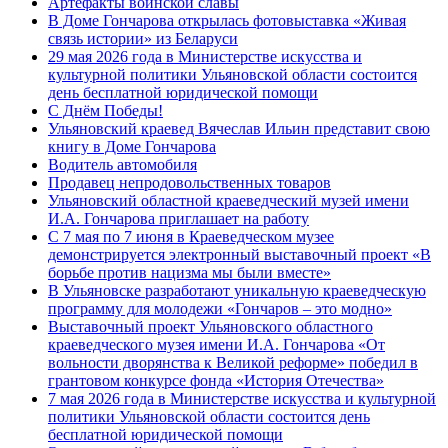
Артефакты воинской славы
В Доме Гончарова открылась фотовыставка «Живая
связь истории» из Беларуси
29 мая 2026 года в Министерстве искусства и
культурной политики Ульяновской области состоится
день бесплатной юридической помощи
С Днём Победы!
Ульяновский краевед Вячеслав Ильин представит свою
книгу в Доме Гончарова
Водитель автомобиля
Продавец непродовольственных товаров
Ульяновский областной краеведческий музей имени
И.А. Гончарова приглашает на работу
С 7 мая по 7 июня в Краеведческом музее
демонстрируется электронный выставочный проект «В
борьбе против нацизма мы были вместе»
В Ульяновске разработают уникальную краеведческую
программу для молодежи «Гончаров – это модно»
Выставочный проект Ульяновского областного
краеведческого музея имени И.А. Гончарова «От
вольности дворянства к Великой реформе» победил в
грантовом конкурсе фонда «История Отечества»
7 мая 2026 года в Министерстве искусства и культурной
политики Ульяновской области состоится день
бесплатной юридической помощи