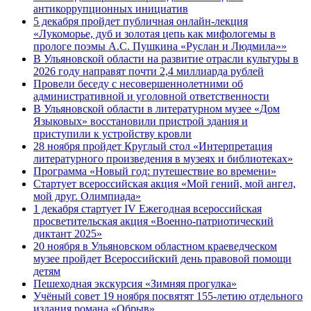
антикоррупционных инициатив
5 декабря пройдет публичная онлайн-лекция
«Лукоморье, дуб и золотая цепь как мифологемы в
прологе поэмы А.С. Пушкина «Руслан и Людмила»»
В Ульяновской области на развитие отрасли культуры в
2026 году направят почти 2,4 миллиарда рублей
Провели беседу с несовершеннолетними об
административной и уголовной ответственности
В Ульяновской области в литературном музее «Дом
Языковых» восстановили пристрой здания и
приступили к устройству кровли
28 ноября пройдет Круглый стол «Интерпретация
литературного произведения в музеях и библиотеках»
Программа «Новый год: путешествие во времени»
Стартует всероссийская акция «Мой гений, мой ангел,
мой друг. Олимпиада»
1 декабря стартует IV Ежегодная всероссийская
просветительская акция «Военно-патриотический
диктант 2025»
20 ноября в Ульяновском областном краеведческом
музее пройдет Всероссийский день правовой помощи
детям
Пешеходная экскурсия «Зимняя прогулка»
Учёный совет 19 ноября посвятят 155-летию отдельного
издания романа «Обрыв»