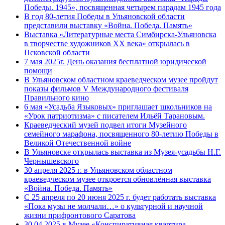
Победы. 1945», посвященная четырем парадам 1945 года
В год 80-летия Победы в Ульяновской области
представили выставку «Война. Победа. Память»
Выставка «Литературные места Симбирска-Ульяновска
в творчестве художников XX века» открылась в
Псковской области
7 мая 2025г. День оказания бесплатной юридической
помощи
В Ульяновском областном краеведческом музее пройдут
показы фильмов V Международного фестиваля
Правильного кино
6 мая «Усадьба Языковых» приглашает школьников на
«Урок патриотизма» с писателем Ильёй Тарановым.
Краеведческий музей подвел итоги Музейного
семейного марафона, посвященного 80-летию Победы в
Великой Отечественной войне
В Ульяновске открылась выставка из Музея-усадьбы Н.Г.
Чернышевского
30 апреля 2025 г. в Ульяновском областном
краеведческом музее откроется обновлённая выставка
«Война. Победа. Память»
С 25 апреля по 20 июня 2025 г. будет работать выставка
«Пока музы не молчали…» о культурной и научной
жизни прифронтового Саратова
30.04.2025 в Музее «Конспиративная квартира