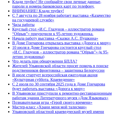
Клади трубку! Не сообщайте свои личные данные,
пароли и номера банковских карт по телефону.
ВНИМАНИЕ! Клади трубку!
С 7 августа по 28 ноября работает выставка «Казачество
на государевой службе»
Часы работы
Круглый стол «И.С. Глазунов – иллюстратор романа
“Обрыв”» приурочили к 95-летию художника.
Начала работу выставка «Сказки А.С. Пушкина»
В Доме Гончарова открылась выставка «Дорога к миру»
10 июля в Доме Гончарова состоится круглый стол
«И.С. Глазунов – иллюстратор романа “Обрыв”» (к 95-
летию художника)
Что делать при обнаружении БПЛА?
Жителей Ульяновской области просят помочь в поиске
родственников фронтовика – защитника Белоруссии
В июле стартует всероссийская ежегодная акция
«Культурная суббота. Краеведение»
С 2 июля по 30 сентября 2025 года в Доме Гончарова
будет работать выставка «Дорога к миру»
В Ульяновске приступили к ремонтно-реставрационным
работам здания Литературного музея «Дом Языковых»
Познавательная игра «Герой своего времени»
Мастер-класс «Храни меня мой талисман»
Ульяновский областной краеведческий музей имени