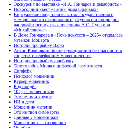
Экскурсия по выставке «И.А. Гончаров и декабристы»
Новогодний квест «Тайны дома Орловых»
Виртуальное представительство Государственного
мемориального историко-литературного и природно-
ландшафтного музея-заповедника А.С. Пушкина
«Михайловское»
В Доме Гончарова в «Ночь искусств – 2025» открылась
музыкой Моцарта
История про рыбку Варю
Антон Корюшкин об информационной безопасности в
соцсетях и телефонном мошенничестве
История про рыбку-коробочку
Толстолобик Миша о цифровой грамотности
Дипфейк
Психолог мошенник
Курьер мошенник
Код придёт
10 фраз мошенников
Это не твои кредит
ИИ и дети
Мошенник мультик
Это не твои сим-карты
Данные у мошенников
Мошенники — газовщики
Ошибки