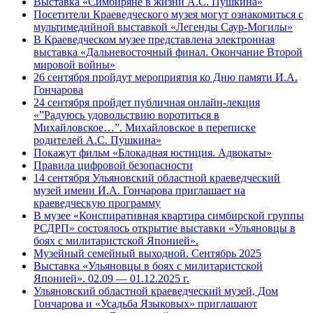
Выставка «Симбиряне в жизни А.С. Пушкина»
Посетители Краеведческого музея могут ознакомиться с
мультимедийной выставкой «Легенды Саур-Могилы»
В Краеведческом музее представлена электронная
выставка «Дальневосточный финал. Окончание Второй
мировой войны»
26 сентября пройдут мероприятия ко Дню памяти И.А.
Гончарова
24 сентября пройдет публичная онлайн-лекция
«”Радуюсь удовольствию воротиться в
Михайловское…”. Михайловское в переписке
родителей А.С. Пушкина»
Покажут фильм «Блокадная юстиция. Адвокаты»
Правила цифровой безопасности
14 сентября Ульяновский областной краеведческий
музей имени И.А. Гончарова приглашает на
краеведческую программу
В музее «Конспиративная квартира симбирской группы
РСДРП» состоялось открытие выставки «Ульяновцы в
боях с милитаристской Японией».
Музейный семейный выходной. Сентябрь 2025
Выставка «Ульяновцы в боях с милитаристской
Японией». 02.09 — 01.12.2025 г.
Ульяновский областной краеведческий музей, Дом
Гончарова и «Усадьба Языковых» приглашают