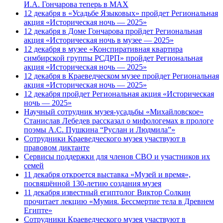
И.А. Гончарова теперь в MAX
12 декабря в «Усадьбе Языковых» пройдет Региональная
акция «Историческая ночь — 2025»
12 декабря в Доме Гончарова пройдет Региональная
акция «Историческая ночь в музее — 2025»
12 декабря в музее «Конспиративная квартира
симбирской группы РСДРП» пройдет Региональная
акция «Историческая ночь — 2025»
12 декабря в Краеведческом музее пройдет Региональная
акция «Историческая ночь — 2025»
12 декабря пройдет Региональная акция «Историческая
ночь — 2025»
Научный сотрудник музея-усадьбы «Михайловское»
Станислав Лебедев рассказал о мифологемах в прологе
поэмы А.С. Пушкина “Руслан и Людмила”»
Сотрудники Краеведческого музея участвуют в
правовом диктанте
Сервисы поддержки для членов СВО и участников их
семей
11 декабря откроется выставка «Музей и время»,
посвящённой 130-летию создания музея
11 декабря известный египтолог Виктор Солкин
прочитает лекцию «Мумия. Бессмертие тела в Древнем
Египте»
Сотрудники Краеведческого музея участвуют в