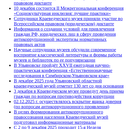
правовом диктанте
10 декабря состоится II Межрегиональная конференция
«Cоциокультурная инклюзия: лучшие практики»
Сотрудники Краеведческого музея приняли участие во
Всероссийском правовом (юридическом) диктанте
Информация о создании условий для привлечения
граждан РФ, юридических лиц в сферу проведения
антикоррупционной экспертизы нормативных
правовых актов
Научные сотрудники музеев обсудили современное
восприятие классической литературы и формы работы
музеев и библиотек по ее популяризации
В Ульяновске пройдёт XXVII ежегодная научно-
практическая конференция «Естественнонаучные
исследования в Симбирском-Ульяновском крае»
В декабре 2025 года Ульяновский областной
краеведческий музей отметит 130 лет со дня основания
3 декабря в Краеведческом музее проведут день приема
граждан по вопросам противодействия коррупции
02.12.2025 г. осуществлялось вскрытие ящика доверия
(по вопросам антикоррупционного проявления)
В целях формирования антикоррупционного
правосознания населения Краеведческий музей
подготовил информационные материалы
С 2 по 9 декабря 2025 проходит 15-я Неделя