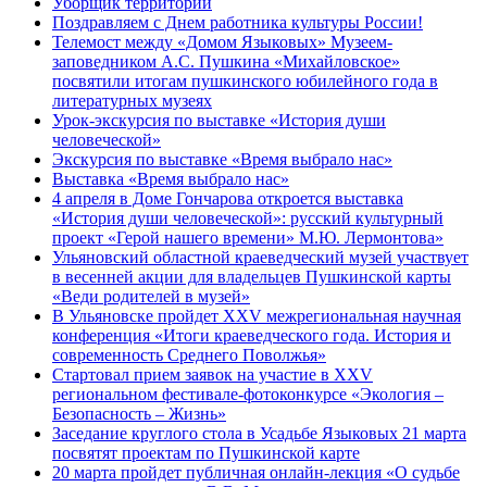
Уборщик территории
Поздравляем с Днем работника культуры России!
Телемост между «Домом Языковых» Музеем-
заповедником А.С. Пушкина «Михайловское»
посвятили итогам пушкинского юбилейного года в
литературных музеях
Урок-экскурсия по выставке «История души
человеческой»
Экскурсия по выставке «Время выбрало нас»
Выставка «Время выбрало нас»
4 апреля в Доме Гончарова откроется выставка
«История души человеческой»: русский культурный
проект «Герой нашего времени» М.Ю. Лермонтова»
Ульяновский областной краеведческий музей участвует
в весенней акции для владельцев Пушкинской карты
«Веди родителей в музей»
В Ульяновске пройдет XXV межрегиональная научная
конференция «Итоги краеведческого года. История и
современность Среднего Поволжья»
Стартовал прием заявок на участие в XXV
региональном фестивале-фотоконкурсе «Экология –
Безопасность – Жизнь»
Заседание круглого стола в Усадьбе Языковых 21 марта
посвятят проектам по Пушкинской карте
20 марта пройдет публичная онлайн-лекция «О судьбе