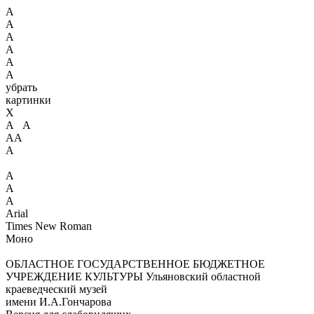
А
А
А
А
А
А
убрать
картинки
X
А А
АА
А
А
А
А
Arial
Times New Roman
Моно
ОБЛАСТНОЕ ГОСУДАРСТВЕННОЕ БЮДЖЕТНОЕ
УЧРЕЖДЕНИЕ КУЛЬТУРЫ
Ульяновский областной
краеведческий музей
имени И.А.Гончарова