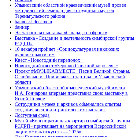
Ульяновский областной краеведческий музей провел
методический семинар для сотрудников музеев
Тереньгульского района
banner-slider-imcm
баннер
Электронная выставка «С парада на фронт»
Выставка «Создание и деятельность симбирской группы
РСДРП»
10 декабря пройдет «Социокультурная инклюзия:
лучшие практики»,
Квест «Новогодний переполох»
Новогодний квест «Зеркало Снежной королевы»
Проект #МУЗЫКАВМЕСТЕ «Песни Великой Страны.
С любовью из Приволжья» стартовал в Ульяновской
области
Ульяновский областной краеведческий музей имени
И.А. Гончарова впервые представил свою выставку в
Ясной Поляне
Сотрудники музеев и архивов обменялись опытом
создания военно-патриотических выставок
Доступная среда
Музей «Конспиративная квартира симбирской группы
РСДРП» приглашает на мероприятия Всероссийской
акции «Ночь искусств — 2025»