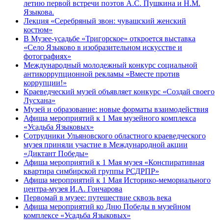
летию первой встречи поэтов А.С. Пушкина и Н.М.
Языкова.
Лекция «Серебряный звон: чувашский женский
костюм»
В Музее-усадьбе «Тригорское» откроется выставка
«Село Языково в изобразительном искусстве и
фотографиях»
Международный молодежный конкурс социальной
антикоррупционной рекламы «Вместе против
коррупции!»
Краеведческий музей объявляет конкурс «Создай своего
Лусхана»
Музей и образование: новые форматы взаимодействия
Афиша мероприятий к 1 Мая музейного комплекса
«Усадьба Языковых»
Сотрудники Ульяновского областного краеведческого
музея приняли участие в Международной акции
«Диктант Победы»
Афиша мероприятий к 1 Мая музея «Конспиративная
квартира симбирской группы РСДРПР»
Афиша мероприятий к 1 Мая Историко-мемориального
центра-музея И.А. Гончарова
Первомай в музее: путешествие сквозь века
Афиша мероприятий ко Дню Победы в музейном
комплексе «Усадьба Языковых»