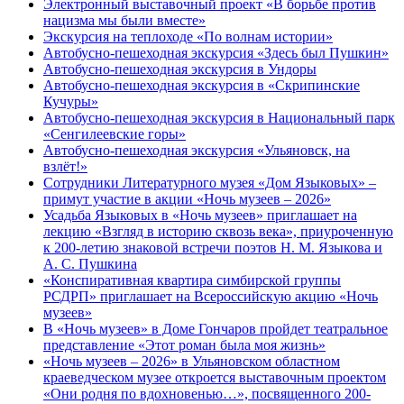
Электронный выставочный проект «В борьбе против
нацизма мы были вместе»
Экскурсия на теплоходе «По волнам истории»
Автобусно-пешеходная экскурсия «Здесь был Пушкин»
Автобусно-пешеходная экскурсия в Ундоры
Автобусно-пешеходная экскурсия в «Скрипинские
Кучуры»
Автобусно-пешеходная экскурсия в Национальный парк
«Сенгилеевские горы»
Автобусно-пешеходная экскурсия «Ульяновск, на
взлёт!»
Сотрудники Литературного музея «Дом Языковых» –
примут участие в акции «Ночь музеев – 2026»
Усадьба Языковых в «Ночь музеев» приглашает на
лекцию «Взгляд в историю сквозь века», приуроченную
к 200-летию знаковой встречи поэтов Н. М. Языкова и
А. С. Пушкина
«Конспиративная квартира симбирской группы
РСДРП» приглашает на Всероссийскую акцию «Ночь
музеев»
В «Ночь музеев» в Доме Гончаров пройдет театральное
представление «Этот роман была моя жизнь»
«Ночь музеев – 2026» в Ульяновском областном
краеведческом музее откроется выставочным проектом
«Они родня по вдохновенью…», посвященного 200-