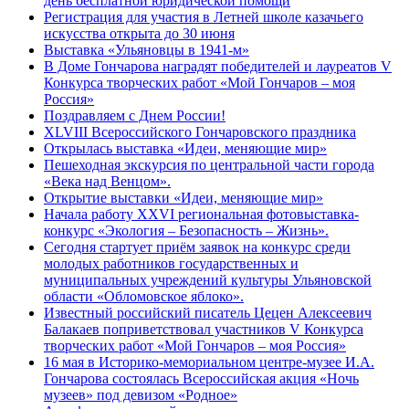
день бесплатной юридической помощи
Регистрация для участия в Летней школе казачьего
искусства открыта до 30 июня
Выставка «Ульяновцы в 1941-м»
В Доме Гончарова наградят победителей и лауреатов V
Конкурса творческих работ «Мой Гончаров – моя
Россия»
Поздравляем с Днем России!
XLVIII Всероссийского Гончаровского праздника
Открылась выставка «Идеи, меняющие мир»
Пешеходная экскурсия по центральной части города
«Века над Венцом».
Открытие выставки «Идеи, меняющие мир»
Начала работу XXVI региональная фотовыставка-
конкурс «Экология – Безопасность – Жизнь».
Сегодня стартует приём заявок на конкурс среди
молодых работников государственных и
муниципальных учреждений культуры Ульяновской
области «Обломовское яблоко».
Известный российский писатель Цецен Алексеевич
Балакаев поприветствовал участников V Конкурса
творческих работ «Мой Гончаров – моя Россия»
16 мая в Историко-мемориальном центре-музее И.А.
Гончарова состоялась Всероссийская акция «Ночь
музеев» под девизом «Родное»