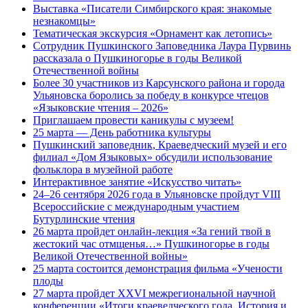
Выставка «Писатели Симбирского края: знакомые
незнакомцы»
Тематическая экскурсия «Орнамент как летопись»
Сотрудник Пушкинского Заповедника Лаура Пурвинь
рассказала о Пушкиногорье в годы Великой
Отечественной войны
Более 30 участников из Карсунского района и города
Ульяновска боролись за победу в конкурсе чтецов
«Языковские чтения – 2026»
Приглашаем провести каникулы с музеем!
25 марта — День работника культуры
Пушкинский заповедник, Краеведческий музей и его
филиал «Дом Языковых» обсудили использование
фольклора в музейной работе
Интерактивное занятие «Искусство читать»
24–26 сентября 2026 года в Ульяновске пройдут VIII
Всероссийские с международным участием
Бутурлинские чтения
26 марта пройдет онлайн-лекция «За гений твой в
жестокий час отмщенья…» Пушкиногорье в годы
Великой Отечественной войны»
25 марта состоится демонстрация фильма «Учености
плоды
27 марта пройдет XXVI межрегиональной научной
конференции «Итоги краеведческого года. История и