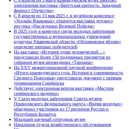
С 9 апреля по 5 мая в Краеведческом музее работает
электронная выставка «Брестская крепость. Западный
форпост Отечества»
С 8 апреля по 13 мая 2025 г. в музейном комплексе
«Усадьба Языковых» откроется выставка детского
рисунка «Наследники Великой Победы»
В 2025 году в конкурсе среди молодых работников
государственных и муниципальных учреждений
культуры Ульяновской области «Обломовское яблоко»
определят пятерых победителей
На выставке «История души человеческой…»
представили более 150 подлинных предметов из
собрания музея-заповедника «Тарханы»
На XXV межрегиональной научной конференции
«Итоги краеведческого года. История и современность
Среднего Поволжья» представили документ с первым
упоминанием Синбирска
Действует электронная версия выставки «Мастера
симбирского модерна»
V Съезд молодых работников Совета музеев
Приволжского федерального округа «Время молодых»
объединил участников из 17 регионов России и
Республики Беларусь
Младший научный сотрудник музея
Начальник отдела хозяйственного обслуживания