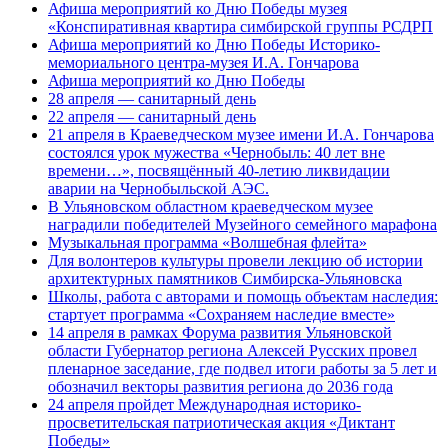
Афиша мероприятий ко Дню Победы музея
«Конспиративная квартира симбирской группы РСДРП
Афиша мероприятий ко Дню Победы Историко-
мемориального центра-музея И.А. Гончарова
Афиша мероприятий ко Дню Победы
28 апреля — санитарный день
22 апреля — санитарный день
21 апреля в Краеведческом музее имени И.А. Гончарова
состоялся урок мужества «Чернобыль: 40 лет вне
времени…», посвящённый 40-летию ликвидации
аварии на Чернобыльской АЭС.
В Ульяновском областном краеведческом музее
наградили победителей Музейного семейного марафона
Музыкальная программа «Волшебная флейта»
Для волонтеров культуры провели лекцию об истории
архитектурных памятников Симбирска-Ульяновска
Школы, работа с авторами и помощь объектам наследия:
стартует программа «Сохраняем наследие вместе»
14 апреля в рамках Форума развития Ульяновской
области Губернатор региона Алексей Русских провел
пленарное заседание, где подвел итоги работы за 5 лет и
обозначил векторы развития региона до 2036 года
24 апреля пройдет Международная историко-
просветительская патриотическая акция «Диктант
Победы»