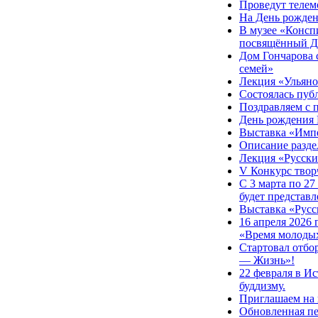
Проведут телем
На День рожден
В музее «Консп
посвящённый Д
Дом Гончарова 
семей»
Лекция «Ульяно
Состоялась пуб
Поздравляем с 
День рождения 
Выставка «Импе
Описание разде
Лекция «Русски
V Конкурс твор
С 3 марта по 27
будет представ
Выставка «Русс
16 апреля 2026
«Время молоды
Стартовал отбо
— Жизнь»!
22 февраля в И
буддизму.
Приглашаем на 
Обновленная пе