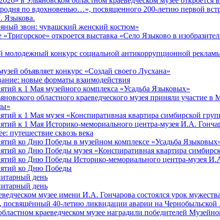
 2026» в Ульяновском областном краеведческом музее откроется
родня по вдохновенью…», посвященного 200-летию первой встр
 Языкова.
яный звон: чувашский женский костюм»
е «Тригорское» откроется выставка «Село Языково в изобразител
 молодежный конкурс социальной антикоррупционной рекламы
музей объявляет конкурс «Создай своего Лусхана»
вание: новые форматы взаимодействия
тий к 1 Мая музейного комплекса «Усадьба Языковых»
яновского областного краеведческого музея приняли участие в
ды»
тий к 1 Мая музея «Конспиративная квартира симбирской гр
тий к 1 Мая Историко-мемориального центра-музея И.А. Гонча
е: путешествие сквозь века
тий ко Дню Победы в музейном комплексе «Усадьба Языковых
ятий ко Дню Победы музея «Конспиративная квартира симбир
тий ко Дню Победы Историко-мемориального центра-музея И.А
ятий ко Дню Победы
нитарный день
нитарный день
еведческом музее имени И.А. Гончарова состоялся урок мужеств
, посвящённый 40-летию ликвидации аварии на Чернобыльской
областном краеведческом музее наградили победителей Музейно