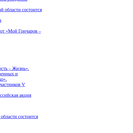
й области состоится
я
бот «Мой Гончаров –
сть – Жизнь».
твенных и
о».
участников V
оссийская акция
 области состоится