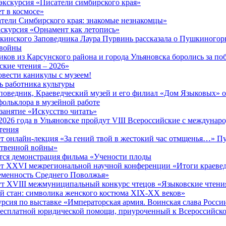
экскурсия «Писатели симбирского края»
т в космосе»
тели Симбирского края: знакомые незнакомцы»
кскурсия «Орнамент как летопись»
инского Заповедника Лаура Пурвинь рассказала о Пушкиногорь
 войны
иков из Карсунского района и города Ульяновска боролись за по
ские чтения – 2026»
вести каникулы с музеем!
ь работника культуры
оведник, Краеведческий музей и его филиал «Дом Языковых» 
фольклора в музейной работе
занятие «Искусство читать»
 2026 года в Ульяновске пройдут VIII Всероссийские с междуна
тения
ет онлайн-лекция «За гений твой в жестокий час отмщенья…» П
ственной войны»
ится демонстрация фильма «Учености плоды
ет XXVI межрегиональной научной конференции «Итоги краевед
еменность Среднего Поволжья»
ут XVIII межмуниципальный конкурс чтецов «Языковские чтения
й стан: символика женского костюма XIX-XX веков»
урсия по выставке «Императорская армия. Воинская слава Росси
бесплатной юридической помощи, приуроченный к Всероссийск