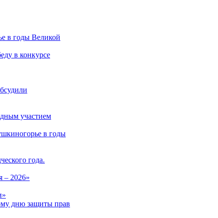
е в годы Великой
беду в конкурсе
обсудили
родным участием
ушкиногорье в годы
ческого года.
 – 2026»
и»
ому дню защиты прав