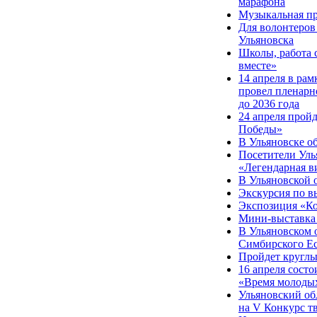
марафона
Музыкальная п
Для волонтеров
Ульяновска
Школы, работа 
вместе»
14 апреля в ра
провел пленарно
до 2036 года
24 апреля прой
Победы»
В Ульяновске о
Посетители Уль
«Легендарная в
В Ульяновской 
Экскурсия по в
Экспозиция «Ко
Мини-выставка
В Ульяновском 
Симбирского Ес
Пройдет круглы
16 апреля сост
«Время молоды
Ульяновский об
на V Конкурс т