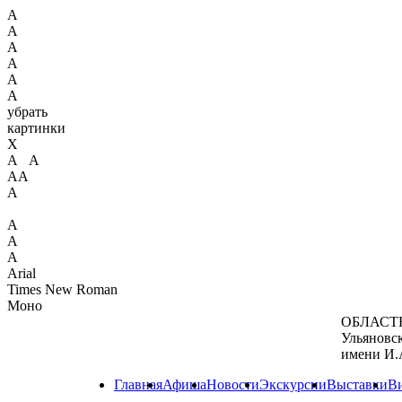
А
А
А
А
А
А
убрать
картинки
X
А А
АА
А
А
А
А
Arial
Times New Roman
Моно
ОБЛАСТ
Ульяновс
имени И.
Главная
Афиша
Новости
Экскурсии
Выставки
В