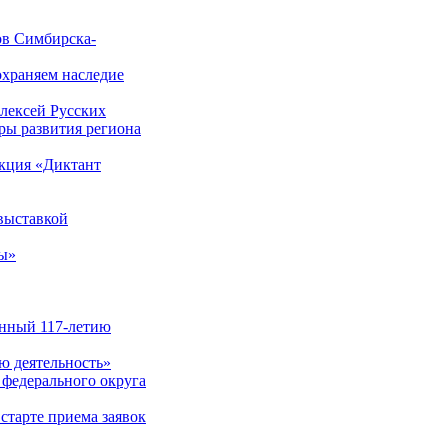
ов Симбирска-
охраняем наследие
Алексей Русских
оры развития региона
акция «Диктант
 выставкой
вы»
ённый 117-летию
ю деятельность»
 федерального округа
старте приема заявок