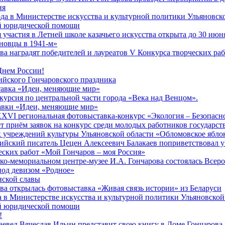
ня
ода в Министерстве искусства и культурной политики Ульяновско
ой юридической помощи
 участия в Летней школе казачьего искусства открыта до 30 июн
новцы в 1941-м»
ва наградят победителей и лауреатов V Конкурса творческих ра
Днем России!
ийского Гончаровского праздника
тавка «Идеи, меняющие мир»
курсия по центральной части города «Века над Венцом».
авки «Идеи, меняющие мир»
XXVI региональная фотовыставка-конкурс «Экология – Безопасно
ет приём заявок на конкурс среди молодых работников государс
учреждений культуры Ульяновской области «Обломовское яблок
ийский писатель Цецен Алексеевич Балакаев поприветствовал 
еских работ «Мой Гончаров – моя Россия»
ико-мемориальном центре-музее И.А. Гончарова состоялась Всер
под девизом «Родное»
нской славы
ва открылась фотовыставка «Живая связь истории» из Беларуси
а в Министерстве искусства и культурной политики Ульяновской
ой юридической помощи
!
аевед Вячеслав Ильин представит свою книгу в Доме Гончарова