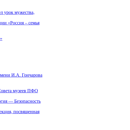
л урок мужества,
ции «Россия – семья
а»
имени И.А. Гончарова
 Совета музеев ПФО
огия — Безопасность
лекция, посвященная