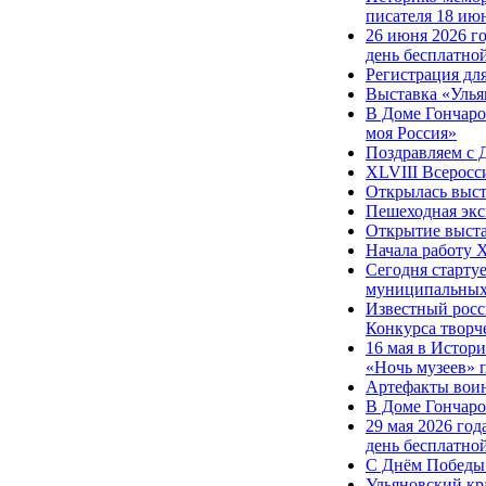
писателя 18 ию
26 июня 2026 г
день бесплатн
Регистрация для
Выставка «Улья
В Доме Гончаро
моя Россия»
Поздравляем с 
XLVIII Всеросс
Открылась выс
Пешеходная экс
Открытие выст
Начала работу 
Сегодня старту
муниципальных 
Известный росс
Конкурса творч
16 мая в Истор
«Ночь музеев» 
Артефакты вои
В Доме Гончаро
29 мая 2026 год
день бесплатн
С Днём Победы
Ульяновский кр