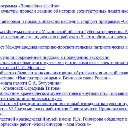
рограмма «Волшебная флейта»
 культуры провели лекцию об истории архитектурных памятник
с авторами и помощь объектам наследия: стартует программа «С
мках Форума развития Ульяновской области Губернатор региона 
е заседание, где подвел итоги работы за 5 лет и обозначил вект
дет Международная историко-просветительская патриотическая 
бсудили современные подходы к проведению экскурсий
яновского областного музея смогут ознакомиться с электронной
интовка С. И. Мосина»
области объявлен конкурс-викторина «Артефакты воинской сла
ыставке «Императорская армия. Воинская слава России»
мната памяти С.А. Бутурлина»
 «Ульяновск Серафима Титова»
областном краеведческом музее состоялся круглый стол, посвящ
тественно-исторического музея
й стол «Традиции и новаторство: новый взгляд на экскурсионну
оится VI Съезд молодых работников Совета музеев Приволжского
х».
ластной краеведческий музей имени И.А. Гончарова объявляет о 
ворческих работ «Мой Гончаров – моя Россия»