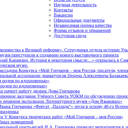
Научная деятельность
Контакты
Вакансии
Официальные документы
Независимая оценка качества
Форма отзывов и обращений
Доступная среда
дворянства к Великой реформе». Сотрудники отдела истории Уль
 музея приступили к созданию нового выставочного проекта
лай Карамзин. История в некотором смысле…» открылась в Са
ическом музее.
ссадора Конкурса «Мой Гончаров – моя Россия, писателя, член
нальной ассоциации драматургов Цецена Алексеевича Балакаев
 родня по вдохновенью»
родня по вдохновенью»
и начнет работу дворик Дома Гончарова
иренное заседание Учёного Совета УОКМ по обсуждению проект
о решения экспозиции Литературного музея «Дом Языковых»
Ивана Гончарова «Фрегат „Паллада“» легла в основу 48-го Всеро
праздника
и V Конкурса творческих работ «Мой Гончаров – моя Россия»
бных помещений
иальный центр-музей И.А. Гончарова проведет мероприятия в 