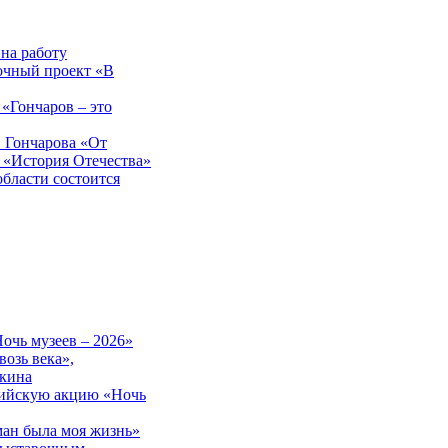
на работу
вочный проект «В
«Гончаров – это
. Гончарова «От
 «История Отечества»
области состоится
очь музеев – 2026»
озь века»,
шкина
сийскую акцию «Ночь
ман была моя жизнь»