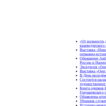
«От вольности 
краеведческого
Выставка «Нико
церковно-истор
Обращение Амба
России и Нацио
Экскурсия «Они
Выставка «Они 
В День молодёж
Состоится расш
художественног
Книга очерков 
Гончаровского 
Объявлены итог
Уборщик служе
Историко-мемор