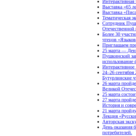
Интерактивная 
Выставка «65 ле
Выставка «Писа
Тематическая э
Сотрудник Пушк
Отечественной
Более 30 участн
чтецов «Языков
Приглашаем про
25 марта — Ден
Пушкинский зап
использование 
Интерактивное 
24–26 сентября
Бутурлинские ч
26 марта пройд
Великой Отече
25 марта состо
27 марта пройд
История и совр
21 марта пройд
Лекция «Русски
Авторская экск
День оказания 
потребителей.