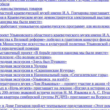
обиля
довольственных товаров
ластной краеведческий музей имени И.А. Гончарова приглашает 
юня в Краеведческом музее демонстрируется электронный выста
нацизма мы были вместе»
азработают уникальную краеведческую программу для молодежи 
оект Ульяновского областного краеведческого музея имени И.А
янства к Великой реформе» победил в грантовом конкурсе фонда
 в Министерстве искусства и культурной политики Ульяновской 
ой юридической помощи
ставочный проект «В борьбе против нацизма мы были вместе»
еплоходе «По волнам истории»
ходная экскурсия «Здесь был Пушкин»
ходная экскурсия в Ундоры
ходная экскурсия в «Скрипинские Кучуры»
ходная экскурсия в Национальный парк «Сенгилеевские горы»
ходная экскурсия «Ульяновск, на взлёт!»
ературного музея «Дом Языковых» – примут участие в акции «Н
ых в «Ночь музеев» приглашает на лекцию «Взгляд в историю скв
 200-летию знаковой встречи поэтов Н. М. Языкова и А. С. Пу
я квартира симбирской группы РСДРП» приглашает на Всерос
» в Доме Гончаров пройдет театральное представление «Этот ро