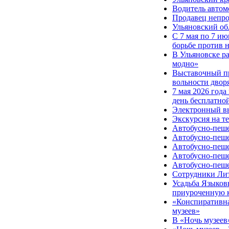
Водитель автом
Продавец непро
Ульяновский об
С 7 мая по 7 и
борьбе против 
В Ульяновске р
модно»
Выставочный пр
вольности двор
7 мая 2026 года
день бесплатн
Электронный вы
Экскурсия на т
Автобусно-пеше
Автобусно-пеше
Автобусно-пеше
Автобусно-пеше
Автобусно-пеше
Сотрудники Лит
Усадьба Языков
приуроченную к
«Конспиративна
музеев»
В «Ночь музеев