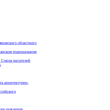
яновского областного
марском епархиальном
а Союза писателей
а
а архитектурно-
ссийского
день рождения