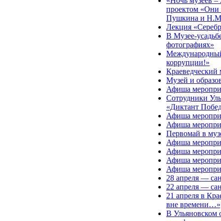
«Ночь музеев –
проектом «Они 
Пушкина и Н.М.
Лекция «Серебр
В Музее-усадьб
фотографиях»
Международный
коррупции!»
Краеведческий 
Музей и образо
Афиша мероприя
Сотрудники Уль
«Диктант Побе
Афиша мероприя
Афиша мероприя
Первомай в музе
Афиша мероприя
Афиша меропри
Афиша мероприя
Афиша меропри
28 апреля — са
22 апреля — са
21 апреля в Кра
вне времени…»
В Ульяновском 