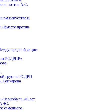
 выставочным
ечи поэтов А.С.
ьном искусстве и
 «Вместе против
 Международной акции
уппы РСДРПР»
рова
»
ской группы РСДРП
. Гончарова
а «Чернобыль: 40 лет
 АЭС.
го семейного