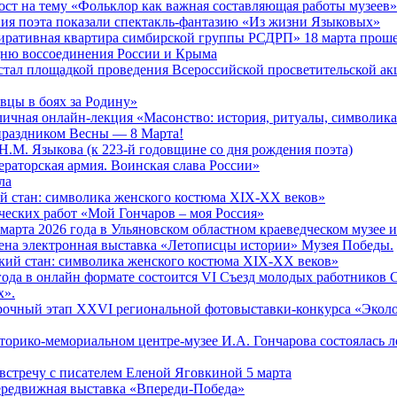
ост на тему «Фольклор как важная составляющая работы музеев»
ия поэта показали спектакль-фантазию «Из жизни Языковых»
иративная квартира симбирской группы РСДРП» 18 марта проше
ню воссоединения России и Крыма
стал площадкой проведения Всероссийской просветительской ак
вцы в боях за Родину»
личная онлайн-лекция «Масонство: история, ритуалы, символик
праздником Весны — 8 Марта!
Н.М. Языкова (к 223-й годовщине со дня рождения поэта)
раторская армия. Воинская слава России»
ла
й стан: символика женского костюма XIX-XX веков»
ческих работ «Мой Гончаров – моя Россия»
 марта 2026 года в Ульяновском областном краеведческом музее 
лена электронная выставка «Летописцы истории» Музея Победы.
кий стан: символика женского костюма XIX-XX веков»
 года в онлайн формате состоится VI Съезд молодых работников
х».
рочный этап XXVI региональной фотовыставки-конкурса «Экол
сторико-мемориальном центре-музее И.А. Гончарова состоялась 
встречу с писателем Еленой Яговкиной 5 марта
редвижная выставка «Впереди-Победа»