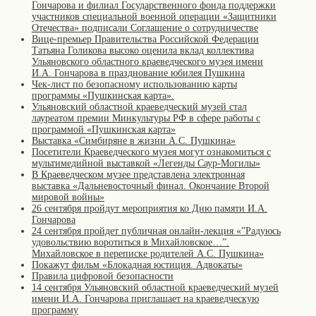
Гончарова и филиал Государственного фонда поддержки
участников специальной военной операции «Защитники
Отечества» подписали Соглашение о сотрудничестве
Вице-премьер Правительства Российской Федерации
Татьяна Голикова высоко оценила вклад коллектива
Ульяновского областного краеведческого музея имени
И.А. Гончарова в празднование юбилея Пушкина
Чек-лист по безопасному использованию карты
программы «Пушкинская карта».
Ульяновский областной краеведческий музей стал
лауреатом премии Минкультуры РФ в сфере работы с
программой «Пушкинская карта»
Выставка «Симбиряне в жизни А.С. Пушкина»
Посетители Краеведческого музея могут ознакомиться с
мультимедийной выставкой «Легенды Саур-Могилы»
В Краеведческом музее представлена электронная
выставка «Дальневосточный финал. Окончание Второй
мировой войны»
26 сентября пройдут мероприятия ко Дню памяти И.А.
Гончарова
24 сентября пройдет публичная онлайн-лекция «”Радуюсь
удовольствию воротиться в Михайловское…”.
Михайловское в переписке родителей А.С. Пушкина»
Покажут фильм «Блокадная юстиция. Адвокаты»
Правила цифровой безопасности
14 сентября Ульяновский областной краеведческий музей
имени И.А. Гончарова приглашает на краеведческую
программу