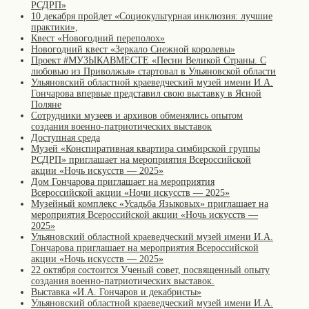
РСДРП»
10 декабря пройдет «Социокультурная инклюзия: лучшие
практики»,
Квест «Новогодний переполох»
Новогодний квест «Зеркало Снежной королевы»
Проект #МУЗЫКАВМЕСТЕ «Песни Великой Страны. С
любовью из Приволжья» стартовал в Ульяновской области
Ульяновский областной краеведческий музей имени И.А.
Гончарова впервые представил свою выставку в Ясной
Поляне
Сотрудники музеев и архивов обменялись опытом
создания военно-патриотических выставок
Доступная среда
Музей «Конспиративная квартира симбирской группы
РСДРП» приглашает на мероприятия Всероссийской
акции «Ночь искусств — 2025»
Дом Гончарова приглашает на мероприятия
Всероссийской акции «Ночи искусств — 2025»
Музейный комплекс «Усадьба Языковых» приглашает на
мероприятия Всероссийской акции «Ночь искусств —
2025»
Ульяновский областной краеведческий музей имени И.А.
Гончарова приглашает на мероприятия Всероссийской
акции «Ночь искусств — 2025»
22 октября состоится Ученый совет, посвященный опыту
создания военно-патриотических выставок.
Выставка «И.А. Гончаров и декабристы»
Ульяновский областной краеведческий музей имени И.А.