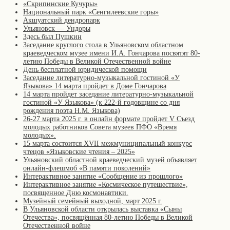
«Скрипинские Кучуры»
Национальный парк «Сенгилеевские горы»
Акшуатский дендропарк
Ульяновск — Ундоры
Здесь был Пушкин
Заседание круглого стола в Ульяновском областном
краеведческом музее имени И.А. Гончарова посвятят 80-
летию Победы в Великой Отечественной войне
День бесплатной юридической помощи
Заседание литературно-музыкальной гостиной «У
Языкова» 14 марта пройдет в Доме Гончарова
14 марта пройдет заседание литературно-музыкальной
гостиной «У Языкова» (к 222-й годовщине со дня
рождения поэта Н.М. Языкова)
26-27 марта 2025 г. в онлайн формате пройдет V Съезд
молодых работников Совета музеев ПФО «Время
молодых».
15 марта состоится XVII межмуниципальный конкурс
чтецов «Языковские чтения – 2025»
Ульяновский областной краеведческий музей объявляет
онлайн-флешмоб «В памяти поколений»
Интерактивное занятие «Сообщение из прошлого»
Интерактивное занятие «Космическое путешествие»,
посвященное Дню космонавтики.
Музейный семейный выходной, март 2025 г.
В Ульяновской области открылась выставка «Сыны
Отечества», посвящённая 80-летию Победы в Великой
Отечественной войне