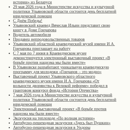
истории» из Беларуси
29 мая 2026 года в Министерстве искусства и культурной
политики Ульяновской области состоится день бесплатной
юридической помощи
С Днём Победы!
Ульяновский краевед Вячеслав Ильин представит свою
книгу в Доме Гончарова
Водитель автомобиля
Продавец непродовольственных товаров
Ульяновский областной краеведческий музей имени И.А.
Гончарова приглашает на работу
С 7 мая по 7 июня в Краеведческом музее
демонстрируется электронный выставочный проект «В
борьбе против нацизма мы были вместе»
В Ульяновске разработают уникальную краеведческую
программу для молодежи «Гончаров – это модно»
Выставочный проект Ульяновского областного
краеведческого музея имени И.А. Гончарова «От
вольности дворянства к Великой реформе» победил в
грантовом конкурсе фонда «История Отечества»
7 мая 2026 года в Министерстве искусства и культурной
политики Ульяновской области состоится день бесплатной
юридической помощи
Электронный выставочный проект «В борьбе против
нацизма мы были вместе»
Экскурсия на теплоходе «По волнам истории»
Автобусно-пешеходная экскурсия «Здесь был Пушкин»
Автобусно-пешеходная экскурсия в Ундоры