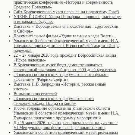
практическая конференция «История и современность
Среднего Поволжья»
Сайт Краеведческого музея перешел на подсистему Говеб
УЧЁНЫЙ СОВЕТ. Улица Гончарова – прошлое, настоящее
и возможное будущее
Выставка «“Вообще земля благословенная”. Достоевский
и Сибирь»
Документальный фильм «Удивительные клады Волги»
Ульяновский областной краеведческий музей имени И.А.
Гончарова присоединился к Всероссийской акции «Искра
надежды»
22 – 27 января 2026 года проходит Всероссийская акция
«Искра надежды»
В Краеведческом музее будет демонстрироваться
электронный выставочный проект «900 дней мужества»
24 января состоится показ документального фильма
«Освенцим. Фабрика смерти»
Выставка Н.В. Забродина «Истории, рассказанные
кистью»
Вниманию посетителей
24 января состоится показ документального
фильма«Блокада. Всегда со мной»
К 83-й годовщине образования Ульяновской области
Ульяновский областной краеведческий музей имени И.А.
Гончарова подготовил программу мероприятий
До 15 марта 2026 года открыт прием заявок на участие в
VI Международном фестивале Правильного кино
Ульяновский областной краеведческий музей реализовал