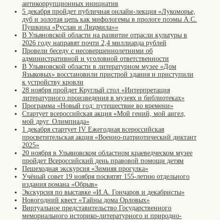
антикоррупционных инициатив
5 декабря пройдет публичная онлайн-лекция «Лукоморье,
дуб и золотая цепь как мифологемы в прологе поэмы А.С.
Пушкина «Руслан и Людмила»»
В Ульяновской области на развитие отрасли культуры в
2026 году направят почти 2,4 миллиарда рублей
Провели беседу с несовершеннолетними об
административной и уголовной ответственности
В Ульяновской области в литературном музее «Дом
Языковых» восстановили пристрой здания и приступили
к устройству кровли
28 ноября пройдет Круглый стол «Интерпретация
литературного произведения в музеях и библиотеках»
Программа «Новый год: путешествие во времени»
Стартует всероссийская акция «Мой гений, мой ангел,
мой друг. Олимпиада»
1 декабря стартует IV Ежегодная всероссийская
просветительская акция «Военно-патриотический диктант
2025»
20 ноября в Ульяновском областном краеведческом музее
пройдет Всероссийский день правовой помощи детям
Пешеходная экскурсия «Зимняя прогулка»
Учёный совет 19 ноября посвятят 155-летию отдельного
издания романа «Обрыв»
Экскурсия по выставке «И.А. Гончаров и декабристы»
Новогодний квест «Тайны дома Орловых»
Виртуальное представительство Государственного
мемориального историко-литературного и природно-