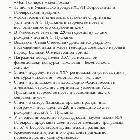
«Мой Гончаров – моя Россия»
15 июня в Ульяновске пройдет XLVII Всероссийский
Гончаровский праздник
«Союз поэзии и атлетизма: отражение спортивных
увлечений А.С. Пушкина в творчестве поэта и
воспоминаниях его современников»
В Ульяновске отметили 226-ю годовщину со дня
рождения поэта А.С. Пушкина
Выставка «Сыны Отечества» дополнится разделом,
посвящённым памяти жертв геноцида советского народа в
период Великой Отечественной войны
Наградили победителей XXV региональной
фотовыставки-конкурса «Экология – Безопасность –
Жизнь»
5 июня подведут итоги XXV региональной фотовыставки-
конкурса «Экология – Безопасность – Жизнь»
6 июня приглашаем на видеолекцию «Союз поэзии и
атлетизма: отражение спортивных увлечений А.С.
Пушкина в творчестве поэта и воспоминаниях его
современников»
6 июня в сквере Языковых пройдет праздничная
программа, посвященная 226-й годовщине со дня
рождения поэта А.С. Пушкина
Ульяновский областной краеведческий музей имени И.А.
Гончарова представит свои просветительские программы
на 57-м Всероссийском Пушкинском празднике
Краеведческий музей и его филиалы приглашают
провести летние каникулы вместе!