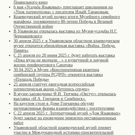
Правильного кино
6 мая «Усадьба Языковых» приглашает школьников на
«Урок патриотизма» с писателем Ильёй Тарановым.
Краеведческий музей подвел итоги Музейного семейного
марафона, посвященного 80-летию Победы в Великой
Отечественной войне
В Ульяновске открылась выставка из Музея-усадьбы Н.Г.
Чернышевского
30 апреля 2025 г. в Ульяновском областном краеведческом
музее откроется обновлённая выставка «Война. Победа.
Память»
С 25 апреля по 20 июня 2025 г. будет работать выставка
«Пока музы не молчали…» о культурной и научной
жизни прифронтового Саратова
30.04.2025 в Музее «Конспиративная квартира
симбирской группы РСДРП» откроется выставка
«Площадь Победы»
25 апреля стартует ежегодная всероссийская
патриотическая акция «Летопись сердец»
В музее-заповеднике Ф.И. Тютчева «Овстуг» открылась
выставка «И.А. Гончаров и Симбирск».
На круглом столе в Доме Гончарова обсудят
интерактивные формы взаимодействия с посетителями
С 22 апреля 2025 г. Литературный музей «Дом Языковых»
будет закрыт на проведение ремонтно-реставрационных
работ
Ульяновский областной краеведческий музей примет
участие в Международной историко-просветительской