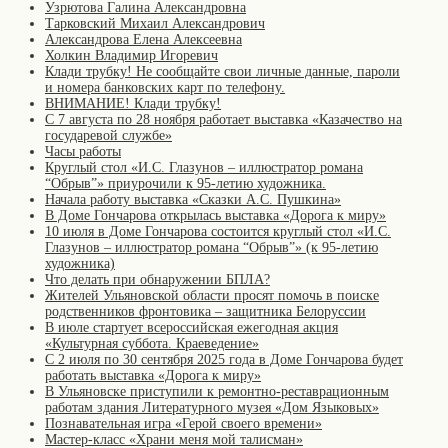
Узрютова Галина Александровна
Тарковский Михаил Александрович
Александрова Елена Алексеевна
Холкин Владимир Игоревич
Клади трубку! Не сообщайте свои личные данные, пароли
и номера банковских карт по телефону.
ВНИМАНИЕ! Клади трубку!
С 7 августа по 28 ноября работает выставка «Казачество на
государевой службе»
Часы работы
Круглый стол «И.С. Глазунов – иллюстратор романа
“Обрыв”» приурочили к 95-летию художника.
Начала работу выставка «Сказки А.С. Пушкина»
В Доме Гончарова открылась выставка «Дорога к миру»
10 июля в Доме Гончарова состоится круглый стол «И.С.
Глазунов – иллюстратор романа “Обрыв”» (к 95-летию
художника)
Что делать при обнаружении БПЛА?
Жителей Ульяновской области просят помочь в поиске
родственников фронтовика – защитника Белоруссии
В июле стартует всероссийская ежегодная акция
«Культурная суббота. Краеведение»
С 2 июля по 30 сентября 2025 года в Доме Гончарова будет
работать выставка «Дорога к миру»
В Ульяновске приступили к ремонтно-реставрационным
работам здания Литературного музея «Дом Языковых»
Познавательная игра «Герой своего времени»
Мастер-класс «Храни меня мой талисман»