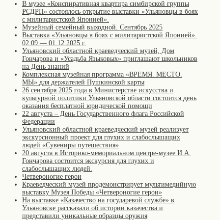
В музее «Конспиративная квартира симбирской группы
РСДРП» состоялось открытие выставки «Ульяновцы в боях
с милитаристской Японией».
Музейный семейный выходной. Сентябрь 2025
Выставка «Ульяновцы в боях с милитаристской Японией».
02.09 — 01.12.2025 г.
Ульяновский областной краеведческий музей, Дом
Гончарова и «Усадьба Языковых» приглашают школьников
на День знаний
Комплексная музейная программа «ВРЕМЯ. МЕСТО.
МЫ» для держателей Пушкинской карты
26 сентября 2025 года в Министерстве искусства и
культурной политики Ульяновской области состоится день
оказания бесплатной юридической помощи
22 августа – День Государственного флага Российской
Федерации
Ульяновский областной краеведческий музей реализует
экскурсионный проект для глухих и слабослышащих
людей «Сувениры путешествия»
20 августа в Историко-мемориальном центре-музее И.А.
Гончарова состоится экскурсия для глухих и
слабослышащих людей.
Четвероногие герои
Краеведческий музей продемонстрирует мультимедийную
выставку Музея Победы «Четвероногие герои»
На выставке «Казачество на государевой службе» в
Ульяновске рассказали об истории казачества и
представили уникальные образцы оружия