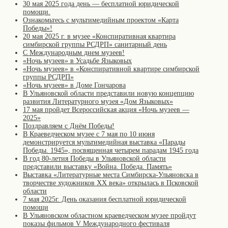
30 мая 2025 года день — бесплатной юридической
помощи.
Ознакомьтесь с мультимедийным проектом «Карта
Победы»!
20 мая 2025 г. в музее «Конспиративная квартира
симбирской группы РСДРП» санитарный день
С Международным днем музеев!
«Ночь музеев» в Усадьбе Языковых
«Ночь музеев» в «Конспиративной квартире симбирской
группы РСДРП»
«Ночь музеев» в Доме Гончарова
В Ульяновской области представили новую концепцию
развития Литературного музея «Дом Языковых»
17 мая пройдет Всероссийская акция «Ночь музеев —
2025»
Поздравляем с Днём Победы!
В Краеведческом музее с 7 мая по 10 июня
демонстрируется мультимедийная выставка «Парады
Победы. 1945», посвященная четырем парадам 1945 года
В год 80-летия Победы в Ульяновской области
представили выставку «Война. Победа. Память»
Выставка «Литературные места Симбирска-Ульяновска в
творчестве художников XX века» открылась в Псковской
области
7 мая 2025г. День оказания бесплатной юридической
помощи
В Ульяновском областном краеведческом музее пройдут
показы фильмов V Международного фестиваля