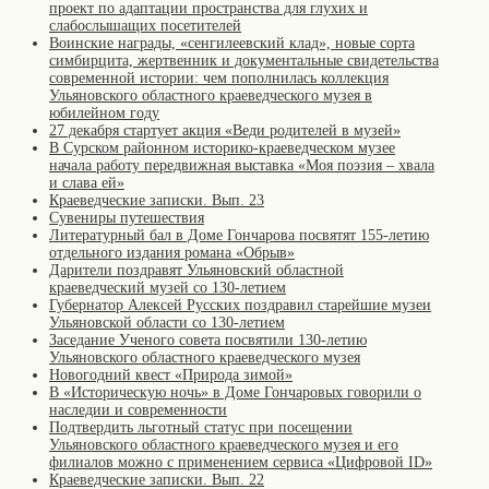
проект по адаптации пространства для глухих и
слабослышащих посетителей
Воинские награды, «сенгилеевский клад», новые сорта
симбирцита, жертвенник и документальные свидетельства
современной истории: чем пополнилась коллекция
Ульяновского областного краеведческого музея в
юбилейном году
27 декабря стартует акция «Веди родителей в музей»
В Сурском районном историко-краеведческом музее
начала работу передвижная выставка «Моя поэзия – хвала
и слава ей»
Краеведческие записки. Вып. 23
Сувениры путешествия
Литературный бал в Доме Гончарова посвятят 155-летию
отдельного издания романа «Обрыв»
Дарители поздравят Ульяновский областной
краеведческий музей со 130-летием
Губернатор Алексей Русских поздравил старейшие музеи
Ульяновской области со 130-летием
Заседание Ученого совета посвятили 130-летию
Ульяновского областного краеведческого музея
Новогодний квест «Природа зимой»
В «Историческую ночь» в Доме Гончаровых говорили о
наследии и современности
Подтвердить льготный статус при посещении
Ульяновского областного краеведческого музея и его
филиалов можно с применением сервиса «Цифровой ID»
Краеведческие записки. Вып. 22