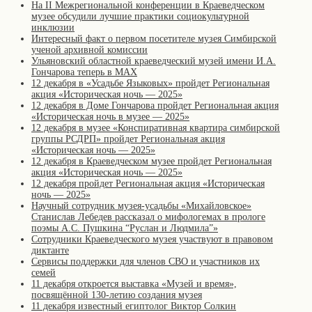
На II Межрегиональной конференции в Краеведческом
музее обсудили лучшие практики социокультурной
инклюзии
Интересный факт о первом посетителе музея Симбирской
ученой архивной комиссии
Ульяновский областной краеведческий музей имени И.А.
Гончарова теперь в MAX
12 декабря в «Усадьбе Языковых» пройдет Региональная
акция «Историческая ночь — 2025»
12 декабря в Доме Гончарова пройдет Региональная акция
«Историческая ночь в музее — 2025»
12 декабря в музее «Конспиративная квартира симбирской
группы РСДРП» пройдет Региональная акция
«Историческая ночь — 2025»
12 декабря в Краеведческом музее пройдет Региональная
акция «Историческая ночь — 2025»
12 декабря пройдет Региональная акция «Историческая
ночь — 2025»
Научный сотрудник музея-усадьбы «Михайловское»
Станислав Лебедев рассказал о мифологемах в прологе
поэмы А.С. Пушкина “Руслан и Людмила”»
Сотрудники Краеведческого музея участвуют в правовом
диктанте
Сервисы поддержки для членов СВО и участников их
семей
11 декабря откроется выставка «Музей и время»,
посвящённой 130-летию создания музея
11 декабря известный египтолог Виктор Солкин