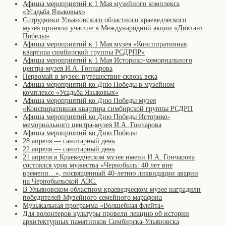
Афиша мероприятий к 1 Мая музейного комплекса
«Усадьба Языковых»
Сотрудники Ульяновского областного краеведческого
музея приняли участие в Международной акции «Диктант
Победы»
Афиша мероприятий к 1 Мая музея «Конспиративная
квартира симбирской группы РСДРПР»
Афиша мероприятий к 1 Мая Историко-мемориального
центра-музея И.А. Гончарова
Первомай в музее: путешествие сквозь века
Афиша мероприятий ко Дню Победы в музейном
комплексе «Усадьба Языковых»
Афиша мероприятий ко Дню Победы музея
«Конспиративная квартира симбирской группы РСДРП
Афиша мероприятий ко Дню Победы Историко-
мемориального центра-музея И.А. Гончарова
Афиша мероприятий ко Дню Победы
28 апреля — санитарный день
22 апреля — санитарный день
21 апреля в Краеведческом музее имени И.А. Гончарова
состоялся урок мужества «Чернобыль: 40 лет вне
времени…», посвящённый 40-летию ликвидации аварии
на Чернобыльской АЭС.
В Ульяновском областном краеведческом музее наградили
победителей Музейного семейного марафона
Музыкальная программа «Волшебная флейта»
Для волонтеров культуры провели лекцию об истории
архитектурных памятников Симбирска-Ульяновска