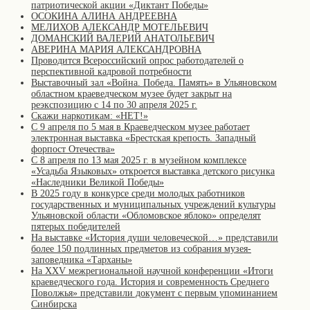
патриотической акции «Диктант Победы»
ОСОКИНА АЛИНА АНДРЕЕВНА
МЕЛИХОВ АЛЕКСАНДР МОТЕЛЬЕВИЧ
ДОМАНСКИЙ ВАЛЕРИЙ АНАТОЛЬЕВИЧ
АВЕРИНА МАРИЯ АЛЕКСАНДРОВНА
Проводится Всероссийский опрос работодателей о
перспективной кадровой потребности
Выставочный зал «Война. Победа. Память» в Ульяновском
областном краеведческом музее будет закрыт на
реэкспозицию с 14 по 30 апреля 2025 г.
Скажи наркотикам: «НЕТ!»
С 9 апреля по 5 мая в Краеведческом музее работает
электронная выставка «Брестская крепость. Западный
форпост Отечества»
С 8 апреля по 13 мая 2025 г. в музейном комплексе
«Усадьба Языковых» откроется выставка детского рисунка
«Наследники Великой Победы»
В 2025 году в конкурсе среди молодых работников
государственных и муниципальных учреждений культуры
Ульяновской области «Обломовское яблоко» определят
пятерых победителей
На выставке «История души человеческой…» представили
более 150 подлинных предметов из собрания музея-
заповедника «Тарханы»
На XXV межрегиональной научной конференции «Итоги
краеведческого года. История и современность Среднего
Поволжья» представили документ с первым упоминанием
Синбирска