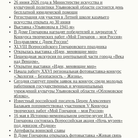
26 июня 2026 года в Министерстве искусства и
культурной политики Ульяновской области состоится день
бесплатной юридической помощи
Регистрация для участия в Летней школе казачьего
искусства открыта до 30 июня
Выставка «Ульяновцы в 1941-м»
В Доме Гончарова наградят победителей и лауреатов V
Конкурса творческих работ «Мой Гончаров – моя Россия»
Поздравляем с Днем России!
XLVIII Всероссийского Гончаровского праздника
Открылась выставка «Идеи, меняющие мир»
Пешеходная экскурсия по центральной части города «Века
над Венцом».
Открытие выставки «Идеи, меняющие мир»
Начала работу XXVI региональная фотовыставка-конкурс
«Экология – Безопасность – Жизнь».
Сегодня стартует приём заявок на конкурс среди молодых
работников государственных и муниципальных
учреждений культуры Ульяновской области «Обломовское
яблоко».
Известный российский писатель Цецен Алексеевич
Балакаев поприветствовал участников V Конкурса
творческих работ «Мой Гончаров – моя Россия»
16 мая в Историко-мемориальном центре-музее И.А.
Гончарова состоялась Всероссийская акция «Ночь музеев»
под девизом «Родное»
Артефакты воинской славы
В Доме Гончарова открылась фотовыставка «Живая связь