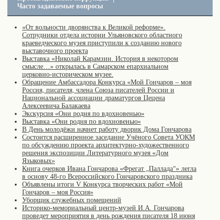
Часто задаваемые вопросы
«От вольности дворянства к Великой реформе».
Сотрудники отдела истории Ульяновского областного
краеведческого музея приступили к созданию нового
выставочного проекта
Выставка «Николай Карамзин. История в некотором
смысле…» открылась в Самарском епархиальном
церковно-историческом музее.
Обращение Амбассадора Конкурса «Мой Гончаров – моя
Россия, писателя, члена Союза писателей России и
Национальной ассоциации драматургов Цецена
Алексеевича Балакаева
Экскурсия «Они родня по вдохновенью»
Выставка «Они родня по вдохновенью»
В День молодёжи начнет работу дворик Дома Гончарова
Состоится расширенное заседание Учёного Совета УОКМ
по обсуждению проекта архитектурно-художественного
решения экспозиции Литературного музея «Дом
Языковых»
Книга очерков Ивана Гончарова «Фрегат „Паллада“» легла
в основу 48-го Всероссийского Гончаровского праздника
Объявлены итоги V Конкурса творческих работ «Мой
Гончаров – моя Россия»
Уборщик служебных помещений
Историко-мемориальный центр-музей И.А. Гончарова
проведет мероприятия в день рождения писателя 18 июня