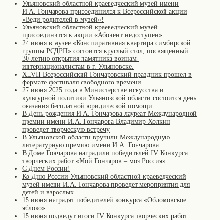
Ульяновский областной краеведческий музей имени
И.А. Гончарова присоединился к Всероссийской акции
«Веди родителей в музей»!
Ульяновский областной краеведческий музей
присоединится к акции «Абонент недоступен»
24 июня в музее «Конспиративная квартира симбирской
группы РСДРП» состоится круглый стол, посвященный
30-летию открытия памятника воинам-
интернационалистам в г. Ульяновске.
XLVII Всероссийский Гончаровский праздник прошел в
формате фестиваля свободного времени
27 июня 2025 года в Министерстве искусства и
культурной политики Ульяновской области состоится день
оказания бесплатной юридической помощи
В День рождения И.А. Гончарова лауреат Международной
премии имени И.А. Гончарова Владимир Холкин
проведет творческую встречу
В Ульяновской области вручили Международную
литературную премию имени И.А. Гончарова
В Доме Гончарова наградили победителей IV Конкурса
творческих работ «Мой Гончаров – моя Россия»
С Днем России!
Ко Дню России Ульяновский областной краеведческий
музей имени И.А. Гончарова проведет мероприятия для
детей и взрослых
15 июня наградят победителей конкурса «Обломовское
яблоко»
15 июня подведут итоги IV Конкурса творческих работ