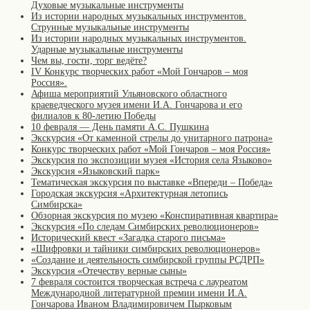
Духовые музыкальные инструменты
Из истории народных музыкальных инструментов.
Струнные музыкальные инструменты
Из истории народных музыкальных инструментов.
Ударные музыкальные инструменты
Чем вы, гости, торг ведёте?
IV Конкурс творческих работ «Мой Гончаров – моя
Россия».
Афиша мероприятий Ульяновского областного
краеведческого музея имени И.А. Гончарова и его
филиалов к 80-летию Победы
10 февраля — День памяти А.С. Пушкина
Экскурсия «От каменной стрелы до унитарного патрона»
Конкурс творческих работ «Мой Гончаров – моя Россия»
Экскурсия по экспозиции музея «История села Языково»
Экскурсия «Языковский парк»
Тематическая экскурсия по выставке «Впереди – Победа»
Городская экскурсия «Архитектурная летопись
Симбирска»
Обзорная экскурсия по музею «Конспиративная квартира»
Экскурсия «По следам Симбирских революционеров»
Исторический квест «Загадка старого письма»
«Шифровки и тайники симбирских революционеров»
«Создание и деятельность симбирской группы РСДРП»
Экскурсия «Отечеству верные сыны»
7 февраля состоится творческая встреча с лауреатом
Международной литературной премии имени И.А.
Гончарова Иваном Владимировичем Пырковым