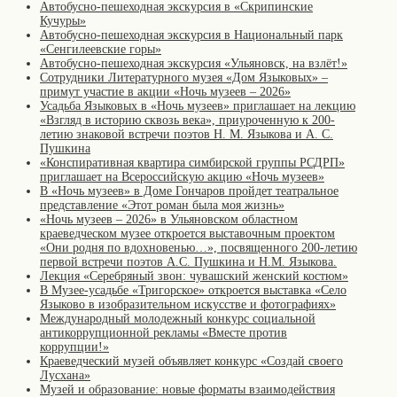
Автобусно-пешеходная экскурсия в «Скрипинские
Кучуры»
Автобусно-пешеходная экскурсия в Национальный парк
«Сенгилеевские горы»
Автобусно-пешеходная экскурсия «Ульяновск, на взлёт!»
Сотрудники Литературного музея «Дом Языковых» –
примут участие в акции «Ночь музеев – 2026»
Усадьба Языковых в «Ночь музеев» приглашает на лекцию
«Взгляд в историю сквозь века», приуроченную к 200-
летию знаковой встречи поэтов Н. М. Языкова и А. С.
Пушкина
«Конспиративная квартира симбирской группы РСДРП»
приглашает на Всероссийскую акцию «Ночь музеев»
В «Ночь музеев» в Доме Гончаров пройдет театральное
представление «Этот роман была моя жизнь»
«Ночь музеев – 2026» в Ульяновском областном
краеведческом музее откроется выставочным проектом
«Они родня по вдохновенью…», посвященного 200-летию
первой встречи поэтов А.С. Пушкина и Н.М. Языкова.
Лекция «Серебряный звон: чувашский женский костюм»
В Музее-усадьбе «Тригорское» откроется выставка «Село
Языково в изобразительном искусстве и фотографиях»
Международный молодежный конкурс социальной
антикоррупционной рекламы «Вместе против
коррупции!»
Краеведческий музей объявляет конкурс «Создай своего
Лусхана»
Музей и образование: новые форматы взаимодействия