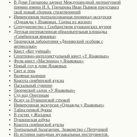
В Доме Гончарова лауреат Международной литературной
премии имени И.А. Гончарова Иван Пырков представил
свой новый сборник стихотворений
Иммерсивная театрализованная променад-экскурсия
«Однажды у Языковых. Сцены из жизни»
Сотрудничество с Сообществом пушкинских музеев
Детская интерактивная образовательная площадка
«Симбирская ярмарка»
Творческая лаборатория «Дворянский особняк с
антресолью»
Квест «Кот учёный»
Спортивно-интеллектуальный квест «У Языковых»
Фолк-квест «Масленица у Языковых»
Новый год в доме Языковых
Свет и тень
Валяные валенки
Красота симбирской куклы
Пасхальный сувенир
Творческий салон «У Языковых»
Суд над Онегиным
Вслед за Пушкинской строкой
Иммерсивная экскурсия «Однажды у Языковых»
Тайна первой буквы
В гостях у Жихарки
Пушкинская азбука
Красота симбирской куклы
Театральный балаганчик. Знакомство с Петрушкой
Из истории народных музыкальных инструментов.