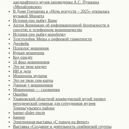
ландшафтного музея-заповедника А.С. Пушкина
«Михайловское»
В Доме Гончарова в «Ночь искусств – 2025» открылась
музыкой Моцарта
История про рыбку Варю
Антон Корюшкин об информационной безопасности в
соцсетях и телефонном мошенничестве
История про рыбку-коробочку
Толстолобик Миша о цифровой грамотности
Дипфейк
Психолог мошенник
Курьер мошенник
Код придёт
10 фраз мошенников
Это не твои кредит
ИИ и дети
Мошенник мультик
Это не твои сим-карты
Данные у мошенников
Мошенники — газовщики
Ошибки
Ульяновский областной краеведческий музей провел
методический семинар для сотрудников музеев
Тереньгульского района
banner-slider-imcm
баннер
Электронная выставка «С парада на фронт»
Выставка «Создание и деятельность симбирской группы