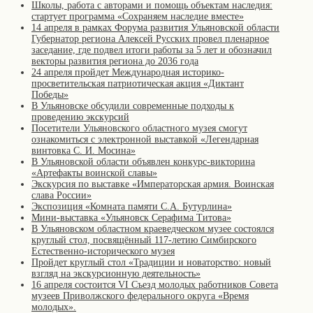
Школы, работа с авторами и помощь объектам наследия:
стартует программа «Сохраняем наследие вместе»
14 апреля в рамках Форума развития Ульяновской области
Губернатор региона Алексей Русских провел пленарное
заседание, где подвел итоги работы за 5 лет и обозначил
векторы развития региона до 2036 года
24 апреля пройдет Международная историко-
просветительская патриотическая акция «Диктант
Победы»
В Ульяновске обсудили современные подходы к
проведению экскурсий
Посетители Ульяновского областного музея смогут
ознакомиться с электронной выставкой «Легендарная
винтовка С. И. Мосина»
В Ульяновской области объявлен конкурс-викторина
«Артефакты воинской славы»
Экскурсия по выставке «Императорская армия. Воинская
слава России»
Экспозиция «Комната памяти С.А. Бутурлина»
Мини-выставка «Ульяновск Серафима Титова»
В Ульяновском областном краеведческом музее состоялся
круглый стол, посвящённый 117-летию Симбирского
Естественно-исторического музея
Пройдет круглый стол «Традиции и новаторство: новый
взгляд на экскурсионную деятельность»
16 апреля состоится VI Съезд молодых работников Совета
музеев Приволжского федерального округа «Время
молодых».