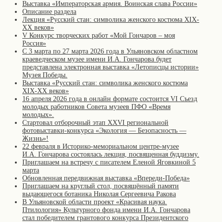
Выставка «Императорская армия. Воинская слава России»
Описание раздела
Лекция «Русский стан: символика женского костюма XIX-
XX веков»
V Конкурс творческих работ «Мой Гончаров – моя
Россия»
С 3 марта по 27 марта 2026 года в Ульяновском областном
краеведческом музее имени И.А. Гончарова будет
представлена электронная выставка «Летописцы истории»
Музея Победы.
Выставка «Русский стан: символика женского костюма
XIX-XX веков»
16 апреля 2026 года в онлайн формате состоится VI Съезд
молодых работников Совета музеев ПФО «Время
молодых».
Стартовал отборочный этап XXVI региональной
фотовыставки-конкурса «Экология — Безопасность —
Жизнь»!
22 февраля в Историко-мемориальном центре-музее
И.А. Гончарова состоялась лекция, посвященная буддизму.
Приглашаем на встречу с писателем Еленой Яговкиной 5
марта
Обновленная передвижная выставка «Впереди-Победа»
Приглашаем на круглый стол, посвящённый памяти
выдающегося ботаника Николая Сергеевича Ракова
В Ульяновской области проект «Красивая наука.
Птилология» Культурного фонда имени И.А. Гончарова
стал победителем грантового конкурса Президентского