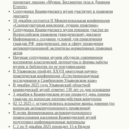
прочитает лекцию «Мумия. Бессмертие тела в Древнем
Египте»
Сотрудники Краеведческого музея участвуют в правовом
диктанте
10 декабря состоится II Межрегиональная конференция
«Cоциокультурная инклюзия: лучшие практики»
Сотрудники Краеведческого музея приняли участие во
Всероссийском правовом (юридическом) диктанте
Информация о создании условий для привлечения
граждан РФ, юридических лиц в сферу проведения
антикоррупционной экспертизы нормативных правовых
актов
Научные сотрудники музеев обсудили современное
восприятие классической литературы и формы работы
музеев и библиотек по ее популяризации
В Ульяновске пройдёт XXVII ежегодная научно-
практическая конференция «Естественнонаучные
исследования в Симбирском-Ульяновском крае»
В декабре 2025 года Ульяновский областной
краеведческий музей отметит 130 лет со дня основания
3 декабря в Краеведческом музее проведут день приема
граждан по вопросам противодействия коррупции
02.12.2025 г. осуществлялось вскрытие ящика доверия (по
вопросам антикоррупционного проявления)
В целях формирования антикоррупционного
правосознания населения Краеведческий музей
подготовил информационные материалы
С 2 по 9 декабря 2025 проходит 15-я Неделя