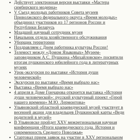
Действует электронная версия выставки «Мастера
симбирского модерна»
V Съезд молодых работников Совета музеев
Приволжского федерального округа «Время молодых»
объединил участников из 17 регионов России и
Республики Беларусь
Младший научный сотрудник музея
Начальник отдела хозяйственного обслуживания
Уборщик территории
Поздравляем с Днем работника культуры России!
Телемост между «Домом Языковых» Музеем-
заповедником А.С. Пушкина «Михайловское» посвятили
итогам пушкинского юбилейного года в литературных
музеях
Урок-экскурсия по выставке «История души
человеческой»
Экскурсия по выставке «Время выбрало нас»
Выставка «Время выбрало нас»
4 апреля в Доме Гончарова откроется выставка «История
души человеческой»: русский культурный проект «Герой
нашего времени» М.Ю. Лермонтова»
Ульяновский областной краеведческий музей участвует в
весенней акции для владельцев Пушкинской карты «Веди
родителей в музей»
В Ульяновске пройдет XXV межрегиональная научная
конференция «Итоги краеведческого года. История и
современность Среднего Поволжья»
Стартовал прием заявок на участие в XXV региональном