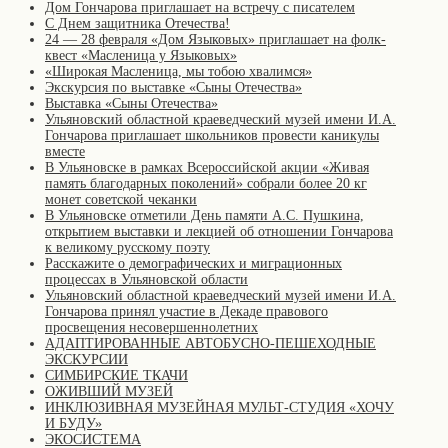
Дом Гончарова приглашает на встречу с писателем
С Днем защитника Отечества!
24 — 28 февраля «Дом Языковых» приглашает на фолк-
квест «Масленица у Языковых»
«Широкая Масленица, мы тобою хвалимся»
Экскурсия по выставке «Сыны Отечества»
Выставка «Сыны Отечества»
Ульяновский областной краеведческий музей имени И.А.
Гончарова приглашает школьников провести каникулы
вместе
В Ульяновске в рамках Всероссийской акции «Живая
память благодарных поколений» собрали более 20 кг
монет советской чеканки
В Ульяновске отметили День памяти А.С. Пушкина,
открытием выставки и лекцией об отношении Гончарова
к великому русскому поэту
Расскажите о демографических и миграционных
процессах в Ульяновской области
Ульяновский областной краеведческий музей имени И.А.
Гончарова принял участие в Декаде правового
просвещения несовершеннолетних
АДАПТИРОВАННЫЕ АВТОБУСНО-ПЕШЕХОДНЫЕ
ЭКСКУРСИИ
СИМБИРСКИЕ ТКАЧИ
ОЖИВШИЙ МУЗЕЙ
ИНКЛЮЗИВНАЯ МУЗЕЙНАЯ МУЛЬТ-СТУДИЯ «ХОЧУ
И БУДУ»
ЭКОСИСТЕМА