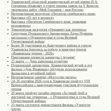
Ульяновский областной краеведческий музей имени И.А.
Гончарова объявляет о старте приема заявок на V Конкурс
творческих работ «Мой Гончаров – моя Россия»
Интерактивная экскурсия «Писатели симбирского края»
Выставка «65 лет в космосе»
Выставка «Писатели Симбирского края: знакомые
незнакомцы»
Тематическая экскурсия «Орнамент как летопись»
Сотрудник Пушкинского Заповедника Лаура Пурвинь
рассказала о Пушкиногорье в годы Великой
Отечественной войны
Более 30 участников из Карсунского района и города
Ульяновска боролись за победу в конкурсе чтецов
«Языковские чтения – 2026»
Приглашаем провести каникулы с музеем!
25 марта — День работника культуры
Пушкинский заповедник, Краеведческий музей и его
филиал «Дом Языковых» обсудили использование
фольклора в музейной работе
Интерактивное занятие «Искусство читать»
24–26 сентября 2026 года в Ульяновске пройдут VIII
Всероссийские с международным участием Бутурлинские
чтения
26 марта пройдет онлайн-лекция «За гений твой в
жестокий час отмщенья…» Пушкиногорье в годы Великой
Отечественной войны»
25 марта состоится демонстрация фильма «Учености
плоды