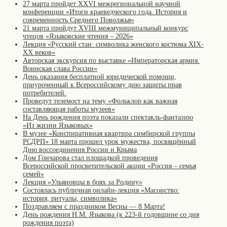
27 марта пройдет XXVI межрегиональной научной
конференции «Итоги краеведческого года. История и
современность Среднего Поволжья»
21 марта пройдут XVIII межмуниципальный конкурс
чтецов «Языковские чтения – 2026»
Лекция «Русский стан: символика женского костюма XIX-
XX веков»
Авторская экскурсия по выставке «Императорская армия.
Воинская слава России»
День оказания бесплатной юридической помощи,
приуроченный к Всероссийскому дню защиты прав
потребителей.
Проведут телемост на тему «Фольклор как важная
составляющая работы музеев»
На День рождения поэта показали спектакль-фантазию
«Из жизни Языковых»
В музее «Конспиративная квартира симбирской группы
РСДРП» 18 марта прошел урок мужества, посвящённый
Дню воссоединения России и Крыма
Дом Гончарова стал площадкой проведения
Всероссийской просветительской акции «Россия – семья
семей»
Лекция «Ульяновцы в боях за Родину»
Состоялась публичная онлайн-лекция «Масонство:
история, ритуалы, символика»
Поздравляем с праздником Весны — 8 Марта!
День рождения Н.М. Языкова (к 223-й годовщине со дня
рождения поэта)