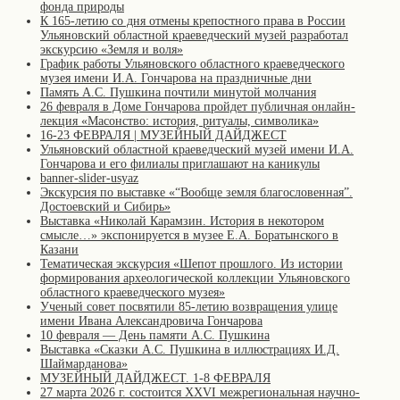
фонда природы
К 165-летию со дня отмены крепостного права в России
Ульяновский областной краеведческий музей разработал
экскурсию «Земля и воля»
График работы Ульяновского областного краеведческого
музея имени И.А. Гончарова на праздничные дни
Память А.С. Пушкина почтили минутой молчания
26 февраля в Доме Гончарова пройдет публичная онлайн-
лекция «Масонство: история, ритуалы, символика»
16-23 ФЕВРАЛЯ | МУЗЕЙНЫЙ ДАЙДЖЕСТ
Ульяновский областной краеведческий музей имени И.А.
Гончарова и его филиалы приглашают на каникулы
banner-slider-usyaz
Экскурсия по выставке «“Вообще земля благословенная”.
Достоевский и Сибирь»
Выставка «Николай Карамзин. История в некотором
смысле…» экспонируется в музее Е.А. Боратынского в
Казани
Тематическая экскурсия «Шепот прошлого. Из истории
формирования археологической коллекции Ульяновского
областного краеведческого музея»
Ученый совет посвятили 85-летию возвращения улице
имени Ивана Александровича Гончарова
10 февраля — День памяти А.С. Пушкина
Выставка «Сказки А.С. Пушкина в иллюстрациях И.Д.
Шаймарданова»
МУЗЕЙНЫЙ ДАЙДЖЕСТ. 1-8 ФЕВРАЛЯ
27 марта 2026 г. состоится XXVI межрегиональная научно-