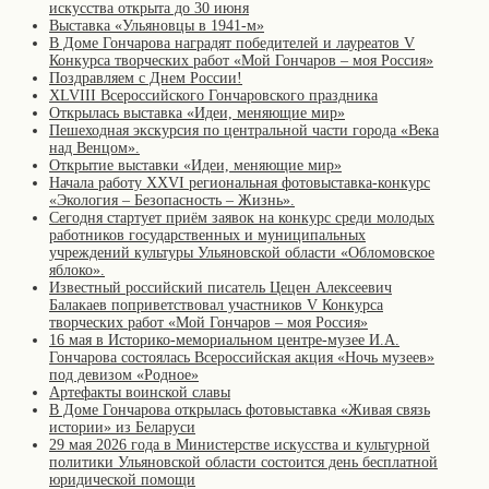
искусства открыта до 30 июня
Выставка «Ульяновцы в 1941-м»
В Доме Гончарова наградят победителей и лауреатов V
Конкурса творческих работ «Мой Гончаров – моя Россия»
Поздравляем с Днем России!
XLVIII Всероссийского Гончаровского праздника
Открылась выставка «Идеи, меняющие мир»
Пешеходная экскурсия по центральной части города «Века
над Венцом».
Открытие выставки «Идеи, меняющие мир»
Начала работу XXVI региональная фотовыставка-конкурс
«Экология – Безопасность – Жизнь».
Сегодня стартует приём заявок на конкурс среди молодых
работников государственных и муниципальных
учреждений культуры Ульяновской области «Обломовское
яблоко».
Известный российский писатель Цецен Алексеевич
Балакаев поприветствовал участников V Конкурса
творческих работ «Мой Гончаров – моя Россия»
16 мая в Историко-мемориальном центре-музее И.А.
Гончарова состоялась Всероссийская акция «Ночь музеев»
под девизом «Родное»
Артефакты воинской славы
В Доме Гончарова открылась фотовыставка «Живая связь
истории» из Беларуси
29 мая 2026 года в Министерстве искусства и культурной
политики Ульяновской области состоится день бесплатной
юридической помощи