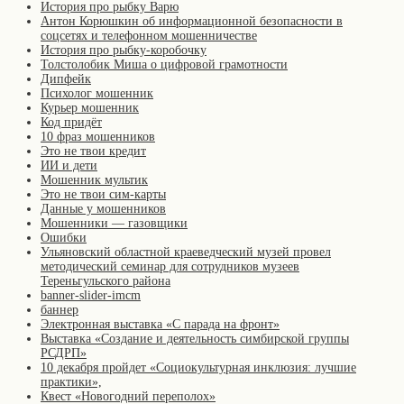
История про рыбку Варю
Антон Корюшкин об информационной безопасности в
соцсетях и телефонном мошенничестве
История про рыбку-коробочку
Толстолобик Миша о цифровой грамотности
Дипфейк
Психолог мошенник
Курьер мошенник
Код придёт
10 фраз мошенников
Это не твои кредит
ИИ и дети
Мошенник мультик
Это не твои сим-карты
Данные у мошенников
Мошенники — газовщики
Ошибки
Ульяновский областной краеведческий музей провел
методический семинар для сотрудников музеев
Тереньгульского района
banner-slider-imcm
баннер
Электронная выставка «С парада на фронт»
Выставка «Создание и деятельность симбирской группы
РСДРП»
10 декабря пройдет «Социокультурная инклюзия: лучшие
практики»,
Квест «Новогодний переполох»