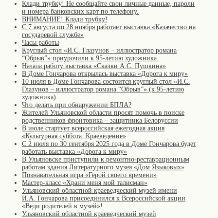
Клади трубку! Не сообщайте свои личные данные, пароли
и номера банковских карт по телефону.
ВНИМАНИЕ! Клади трубку!
С 7 августа по 28 ноября работает выставка «Казачество на
государевой службе»
Часы работы
Круглый стол «И.С. Глазунов – иллюстратор романа
“Обрыв”» приурочили к 95-летию художника.
Начала работу выставка «Сказки А.С. Пушкина»
В Доме Гончарова открылась выставка «Дорога к миру»
10 июля в Доме Гончарова состоится круглый стол «И.С.
Глазунов – иллюстратор романа “Обрыв”» (к 95-летию
художника)
Что делать при обнаружении БПЛА?
Жителей Ульяновской области просят помочь в поиске
родственников фронтовика – защитника Белоруссии
В июле стартует всероссийская ежегодная акция
«Культурная суббота. Краеведение»
С 2 июля по 30 сентября 2025 года в Доме Гончарова будет
работать выставка «Дорога к миру»
В Ульяновске приступили к ремонтно-реставрационным
работам здания Литературного музея «Дом Языковых»
Познавательная игра «Герой своего времени»
Мастер-класс «Храни меня мой талисман»
Ульяновский областной краеведческий музей имени
И.А. Гончарова присоединился к Всероссийской акции
«Веди родителей в музей»!
Ульяновский областной краеведческий музей