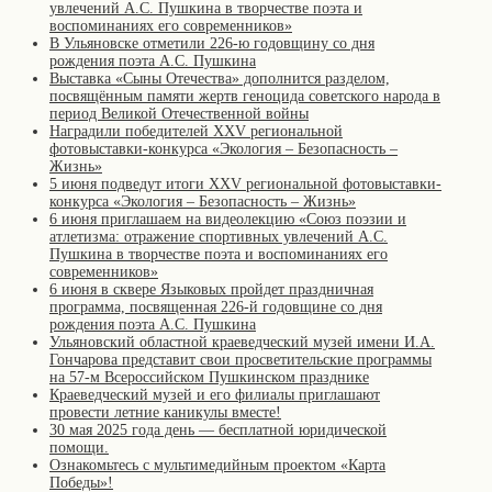
увлечений А.С. Пушкина в творчестве поэта и
воспоминаниях его современников»
В Ульяновске отметили 226-ю годовщину со дня
рождения поэта А.С. Пушкина
Выставка «Сыны Отечества» дополнится разделом,
посвящённым памяти жертв геноцида советского народа в
период Великой Отечественной войны
Наградили победителей XXV региональной
фотовыставки-конкурса «Экология – Безопасность –
Жизнь»
5 июня подведут итоги XXV региональной фотовыставки-
конкурса «Экология – Безопасность – Жизнь»
6 июня приглашаем на видеолекцию «Союз поэзии и
атлетизма: отражение спортивных увлечений А.С.
Пушкина в творчестве поэта и воспоминаниях его
современников»
6 июня в сквере Языковых пройдет праздничная
программа, посвященная 226-й годовщине со дня
рождения поэта А.С. Пушкина
Ульяновский областной краеведческий музей имени И.А.
Гончарова представит свои просветительские программы
на 57-м Всероссийском Пушкинском празднике
Краеведческий музей и его филиалы приглашают
провести летние каникулы вместе!
30 мая 2025 года день — бесплатной юридической
помощи.
Ознакомьтесь с мультимедийным проектом «Карта
Победы»!