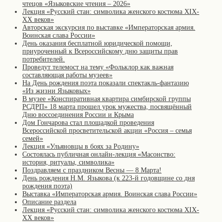
чтецов «Языковские чтения – 2026»
Лекция «Русский стан: символика женского костюма XIX-
XX веков»
Авторская экскурсия по выставке «Императорская армия.
Воинская слава России»
День оказания бесплатной юридической помощи,
приуроченный к Всероссийскому дню защиты прав
потребителей.
Проведут телемост на тему «Фольклор как важная
составляющая работы музеев»
На День рождения поэта показали спектакль-фантазию
«Из жизни Языковых»
В музее «Конспиративная квартира симбирской группы
РСДРП» 18 марта прошел урок мужества, посвящённый
Дню воссоединения России и Крыма
Дом Гончарова стал площадкой проведения
Всероссийской просветительской акции «Россия – семья
семей»
Лекция «Ульяновцы в боях за Родину»
Состоялась публичная онлайн-лекция «Масонство:
история, ритуалы, символика»
Поздравляем с праздником Весны — 8 Марта!
День рождения Н.М. Языкова (к 223-й годовщине со дня
рождения поэта)
Выставка «Императорская армия. Воинская слава России»
Описание раздела
Лекция «Русский стан: символика женского костюма XIX-
XX веков»