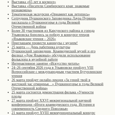
Выставка «65 лет в космосе»
Выставка «Писатели Симбирского края: знакомые
незнакомцы»
Тематическая экскурсия «Орнамент как летопись»
Сотрудник Пушкинского Заповедника Лаура Пурвинь
рассказала о Пушкиногорье в годы Великой
Отечественной войны
Более 30 участников из Карсунского района и города
Ульяновска боролись за победу в конкурсе чтецов
«Языковские чтения – 2026»
Приглашаем провести каникулы с музеем!
25 марта — День работника культуры
Пушкинский заповедник, Краеведческий музей и его
филиал «Дом Языковых» обсудили использование
фольклора в музейной работе
Интерактивное занятие «Искусство читать»
24–26 сентября 2026 года в Ульяновске пройдут VIII
Всероссийские с международным участием Бутурлинские
чтения
26 марта пройдет онлайн-лекция «За гений твой в
жестокий час отмщенья…» Пушкиногорье в годы Великой
Отечественной войны»
25 марта состоится демонстрация фильма «Учености
плоды
27 марта пройдет XXVI межрегиональной научной
конференции «Итоги краеведческого года. История и
современность Среднего Поволжья»
21 марта пройдут XVIII межмуниципальный конкурс