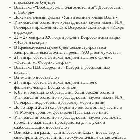
и возможное будущее
Выставка «“Вообще земля благословенная”. Достоевский
и Сибирь»
Документальный фильм «Удивительные клады Волги»
Ульяновский областной краеведческий музей имени И.А.
Гончарова присоединился к Всероссийской акции «Искра
надежды»
22 – 27 января 2026 года проходит Всероссийская акция
«Искра надежды»
В Краеведческом музее будет демонстрироваться
электронный выставочный проект «900 дней мужества»
24 января состоится показ документального фильма
«Освенцим. Фабрика смерти»
Выставка Н.В. Забродина «Истории, рассказанные
кистью»
Вниманию посетителей
24 января состоится показ документального
фильма«Блокада. Всегда со мной»
К 83-й годовщине образования Ульяновской области
Ульяновский областной краеведческий музей имени И.А.
Гончарова подготовил программу мероприятий
До 15 марта 2026 года открыт прием заявок на участие в
VI Международном фестивале Правильного кино
Ульяновский областной краеведческий музей реализовал
проект по адаптации пространства для глухих и
слабослышащих посетителей
Воинские награды, «сенгилеевский клад», новые сорта
симбирцита, жертвенник и документальные свидетельства