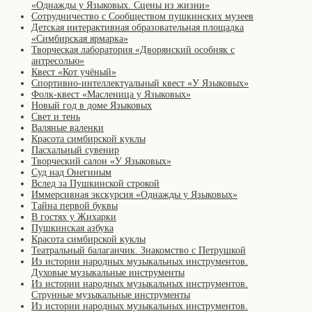
«Однажды у Языковых. Сцены из жизни»
Сотрудничество с Сообществом пушкинских музеев
Детская интерактивная образовательная площадка
«Симбирская ярмарка»
Творческая лаборатория «Дворянский особняк с
антресолью»
Квест «Кот учёный»
Спортивно-интеллектуальный квест «У Языковых»
Фолк-квест «Масленица у Языковых»
Новый год в доме Языковых
Свет и тень
Валяные валенки
Красота симбирской куклы
Пасхальный сувенир
Творческий салон «У Языковых»
Суд над Онегиным
Вслед за Пушкинской строкой
Иммерсивная экскурсия «Однажды у Языковых»
Тайна первой буквы
В гостях у Жихарки
Пушкинская азбука
Красота симбирской куклы
Театральный балаганчик. Знакомство с Петрушкой
Из истории народных музыкальных инструментов.
Духовые музыкальные инструменты
Из истории народных музыкальных инструментов.
Струнные музыкальные инструменты
Из истории народных музыкальных инструментов.