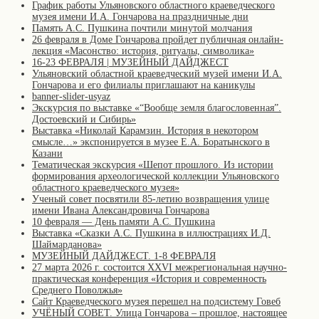
График работы Ульяновского областного краеведческого
музея имени И.А. Гончарова на праздничные дни
Память А.С. Пушкина почтили минутой молчания
26 февраля в Доме Гончарова пройдет публичная онлайн-
лекция «Масонство: история, ритуалы, символика»
16-23 ФЕВРАЛЯ | МУЗЕЙНЫЙ ДАЙДЖЕСТ
Ульяновский областной краеведческий музей имени И.А.
Гончарова и его филиалы приглашают на каникулы
banner-slider-usyaz
Экскурсия по выставке «“Вообще земля благословенная”.
Достоевский и Сибирь»
Выставка «Николай Карамзин. История в некотором
смысле…» экспонируется в музее Е.А. Боратынского в
Казани
Тематическая экскурсия «Шепот прошлого. Из истории
формирования археологической коллекции Ульяновского
областного краеведческого музея»
Ученый совет посвятили 85-летию возвращения улице
имени Ивана Александровича Гончарова
10 февраля — День памяти А.С. Пушкина
Выставка «Сказки А.С. Пушкина в иллюстрациях И.Д.
Шаймарданова»
МУЗЕЙНЫЙ ДАЙДЖЕСТ. 1-8 ФЕВРАЛЯ
27 марта 2026 г. состоится XXVI межрегиональная научно-
практическая конференция «История и современность
Среднего Поволжья»
Сайт Краеведческого музея перешел на подсистему Говеб
УЧЁНЫЙ СОВЕТ. Улица Гончарова – прошлое, настоящее