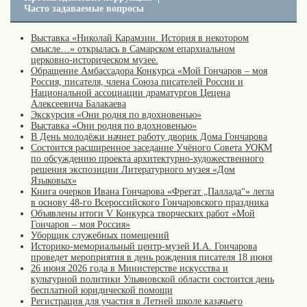
Часто задаваемые вопросы
Выставка «Николай Карамзин. История в некотором
смысле…» открылась в Самарском епархиальном
церковно-историческом музее.
Обращение Амбассадора Конкурса «Мой Гончаров – моя
Россия, писателя, члена Союза писателей России и
Национальной ассоциации драматургов Цецена
Алексеевича Балакаева
Экскурсия «Они родня по вдохновенью»
Выставка «Они родня по вдохновенью»
В День молодёжи начнет работу дворик Дома Гончарова
Состоится расширенное заседание Учёного Совета УОКМ
по обсуждению проекта архитектурно-художественного
решения экспозиции Литературного музея «Дом
Языковых»
Книга очерков Ивана Гончарова «Фрегат „Паллада“» легла
в основу 48-го Всероссийского Гончаровского праздника
Объявлены итоги V Конкурса творческих работ «Мой
Гончаров – моя Россия»
Уборщик служебных помещений
Историко-мемориальный центр-музей И.А. Гончарова
проведет мероприятия в день рождения писателя 18 июня
26 июня 2026 года в Министерстве искусства и
культурной политики Ульяновской области состоится день
бесплатной юридической помощи
Регистрация для участия в Летней школе казачьего