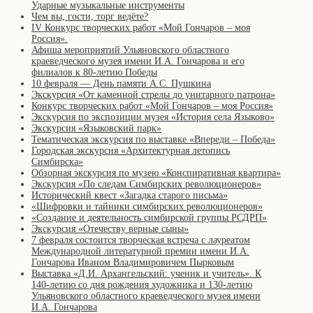
Ударные музыкальные инструменты
Чем вы, гости, торг ведёте?
IV Конкурс творческих работ «Мой Гончаров – моя
Россия».
Афиша мероприятий Ульяновского областного
краеведческого музея имени И.А. Гончарова и его
филиалов к 80-летию Победы
10 февраля — День памяти А.С. Пушкина
Экскурсия «От каменной стрелы до унитарного патрона»
Конкурс творческих работ «Мой Гончаров – моя Россия»
Экскурсия по экспозиции музея «История села Языково»
Экскурсия «Языковский парк»
Тематическая экскурсия по выставке «Впереди – Победа»
Городская экскурсия «Архитектурная летопись
Симбирска»
Обзорная экскурсия по музею «Конспиративная квартира»
Экскурсия «По следам Симбирских революционеров»
Исторический квест «Загадка старого письма»
«Шифровки и тайники симбирских революционеров»
«Создание и деятельность симбирской группы РСДРП»
Экскурсия «Отечеству верные сыны»
7 февраля состоится творческая встреча с лауреатом
Международной литературной премии имени И.А.
Гончарова Иваном Владимировичем Пырковым
Выставка «Д.И. Архангельский: ученик и учитель». К
140-летию со дня рождения художника и 130-летию
Ульяновского областного краеведческого музея имени
И.А. Гончарова