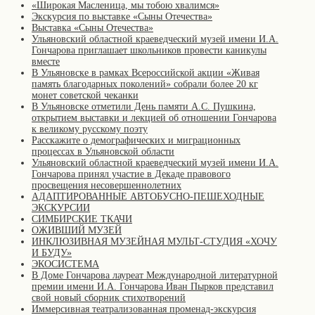
«Широкая Масленица, мы тобою хвалимся»
Экскурсия по выставке «Сыны Отечества»
Выставка «Сыны Отечества»
Ульяновский областной краеведческий музей имени И.А.
Гончарова приглашает школьников провести каникулы
вместе
В Ульяновске в рамках Всероссийской акции «Живая
память благодарных поколений» собрали более 20 кг
монет советской чеканки
В Ульяновске отметили День памяти А.С. Пушкина,
открытием выставки и лекцией об отношении Гончарова
к великому русскому поэту
Расскажите о демографических и миграционных
процессах в Ульяновской области
Ульяновский областной краеведческий музей имени И.А.
Гончарова принял участие в Декаде правового
просвещения несовершеннолетних
АДАПТИРОВАННЫЕ АВТОБУСНО-ПЕШЕХОДНЫЕ
ЭКСКУРСИИ
СИМБИРСКИЕ ТКАЧИ
ОЖИВШИЙ МУЗЕЙ
ИНКЛЮЗИВНАЯ МУЗЕЙНАЯ МУЛЬТ-СТУДИЯ «ХОЧУ
И БУДУ»
ЭКОСИСТЕМА
В Доме Гончарова лауреат Международной литературной
премии имени И.А. Гончарова Иван Пырков представил
свой новый сборник стихотворений
Иммерсивная театрализованная променад-экскурсия