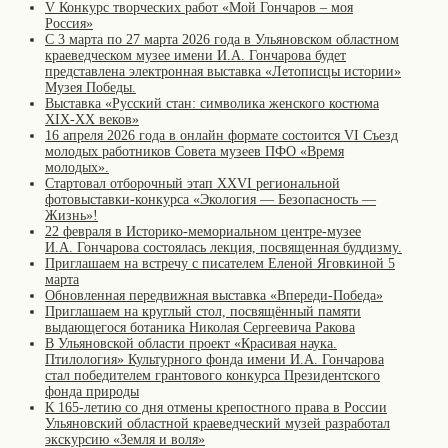
V Конкурс творческих работ «Мой Гончаров – моя
Россия»
С 3 марта по 27 марта 2026 года в Ульяновском областном
краеведческом музее имени И.А. Гончарова будет
представлена электронная выставка «Летописцы истории»
Музея Победы.
Выставка «Русский стан: символика женского костюма
XIX-XX веков»
16 апреля 2026 года в онлайн формате состоится VI Съезд
молодых работников Совета музеев ПФО «Время
молодых».
Стартовал отборочный этап XXVI региональной
фотовыставки-конкурса «Экология — Безопасность —
Жизнь»!
22 февраля в Историко-мемориальном центре-музее
И.А. Гончарова состоялась лекция, посвященная буддизму.
Приглашаем на встречу с писателем Еленой Яговкиной 5
марта
Обновленная передвижная выставка «Впереди-Победа»
Приглашаем на круглый стол, посвящённый памяти
выдающегося ботаника Николая Сергеевича Ракова
В Ульяновской области проект «Красивая наука.
Птилология» Культурного фонда имени И.А. Гончарова
стал победителем грантового конкурса Президентского
фонда природы
К 165-летию со дня отмены крепостного права в России
Ульяновский областной краеведческий музей разработал
экскурсию «Земля и воля»