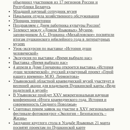
объединил участников из 17 регионов России и
Республики Беларусь
Младший научный сотрудник музея
Начальник отдела хозяйственного обслуживания
Уборщик территории
Поздравляем с Днем работника культуры России!
Телемост между «Домом Языковых» Музеем-
заповедником А.С. Пушкина «Михайловское» посвятили
итогам пушкинского юбилейного года в литературных
музеях
Урок-экскурсия по выставке «История души
человеческой»
Экскурсия по выставке «Время выбрало нас»
Выставка «Время выбрало нас»
4 апреля в Доме Гончарова откроется выставка «История
души человеческой»: русский культурный проект «Герой
нашего времени» М.Ю. Лермонтова»
Ульяновский областной краеведческий музей участвует в
весенней акции для владельцев Пушкинской карты «Веди
родителей в музей»
В Ульяновске пройдет XXV межрегиональная научная
конференция «Итоги краеведческого года. История и
современность Среднего Поволжья»
Стартовал прием заявок на участие в XXV региональном
фестивале-фотоконкурсе «Экология – Безопасность –
Жизнь»
Заседание круглого стола в Усадьбе Языковых 21 марта
посвятят проектам по Пушкинской карте