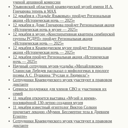
ученой архивной комиссии
Ульяновский областной краеведческий музей имени И.А.
Гончарова теперь в MAX
12 декабря в «Усадьбе Языковых» пройдет Региональная
акция «Историческая ночь — 2025»
12 декабря в Доме Гончарова пройдет Региональная акция
«Историческая ночь в музее — 2025»
12 декабря в музее «Конспиративная квартира симбирской
группы РСДРП» пройдет Региональная акция
«Историческая ночь — 2025»
12 декабря в Краеведческом музее пройдет Региональная
акция «Историческая ночь — 2025»
12 декабря пройдет Региональная акция «Историческая
ночь — 2025»
Научный сотрудник музея-усадьбы «Михайловское»
Станислав Лебедев рассказал о мифологемах в прологе
поэмы А.С. Пушкина “Руслан и Людмила”»
Сотрудники Краеведческого музея участвуют в правовом
диктанте
Сервисы поддержки для членов СВО и участников их
семей
11 декабря откроется выставка «Музей и время»,
посвящённой 130-летию создания музея
11 декабря известный египтолог Виктор Солкин
прочитает лекцию «Мумия. Бессмертие тела в Древнем
Египте»
Сотрудники Краеведческого музея участвуют в правовом
диктанте