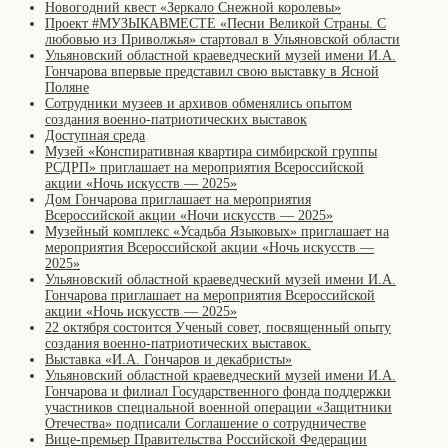
Новогодний квест «Зеркало Снежной королевы»
Проект #МУЗЫКАВМЕСТЕ «Песни Великой Страны. С
любовью из Приволжья» стартовал в Ульяновской области
Ульяновский областной краеведческий музей имени И.А.
Гончарова впервые представил свою выставку в Ясной
Поляне
Сотрудники музеев и архивов обменялись опытом
создания военно-патриотических выставок
Доступная среда
Музей «Конспиративная квартира симбирской группы
РСДРП» приглашает на мероприятия Всероссийской
акции «Ночь искусств — 2025»
Дом Гончарова приглашает на мероприятия
Всероссийской акции «Ночи искусств — 2025»
Музейный комплекс «Усадьба Языковых» приглашает на
мероприятия Всероссийской акции «Ночь искусств —
2025»
Ульяновский областной краеведческий музей имени И.А.
Гончарова приглашает на мероприятия Всероссийской
акции «Ночь искусств — 2025»
22 октября состоится Ученый совет, посвященный опыту
создания военно-патриотических выставок.
Выставка «И.А. Гончаров и декабристы»
Ульяновский областной краеведческий музей имени И.А.
Гончарова и филиал Государственного фонда поддержки
участников специальной военной операции «Защитники
Отечества» подписали Соглашение о сотрудничестве
Вице-премьер Правительства Российской Федерации