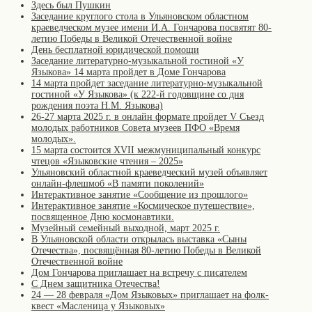
Здесь был Пушкин
Заседание круглого стола в Ульяновском областном
краеведческом музее имени И.А. Гончарова посвятят 80-
летию Победы в Великой Отечественной войне
День бесплатной юридической помощи
Заседание литературно-музыкальной гостиной «У
Языкова» 14 марта пройдет в Доме Гончарова
14 марта пройдет заседание литературно-музыкальной
гостиной «У Языкова» (к 222-й годовщине со дня
рождения поэта Н.М. Языкова)
26-27 марта 2025 г. в онлайн формате пройдет V Съезд
молодых работников Совета музеев ПФО «Время
молодых».
15 марта состоится XVII межмуниципальный конкурс
чтецов «Языковские чтения – 2025»
Ульяновский областной краеведческий музей объявляет
онлайн-флешмоб «В памяти поколений»
Интерактивное занятие «Сообщение из прошлого»
Интерактивное занятие «Космическое путешествие»,
посвященное Дню космонавтики.
Музейный семейный выходной, март 2025 г.
В Ульяновской области открылась выставка «Сыны
Отечества», посвящённая 80-летию Победы в Великой
Отечественной войне
Дом Гончарова приглашает на встречу с писателем
С Днем защитника Отечества!
24 — 28 февраля «Дом Языковых» приглашает на фолк-
квест «Масленица у Языковых»