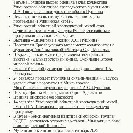
Татьяна Голикова высоко оценила вклад коллектива
Ульяновского областного краеведческого музея имени
И.А. Гончарова в празднование юбилея Пушкина
Чек-лист по безопасному использованию карты
программы «Пушкинская карта».
Ульяновский областной краеведческий музей стал
лауреатом премии Минкультуры РФ в сфере работы с
программой «Пушкинская карта»
Выставка «Симбиряне в жизни А.С. Пушкина»
Посетители Краеведческого музея могут ознакомиться с
мультимедийной выставкой «Легенды Саур-Могилы»
В Краеведческом музее представлена электронная
выставка «Дальневосточный финал. Окончание Второй
мировой войны»
26 сентября пройдут мероприятия ко Дню памяти И.А.
Гончарова
24 сентября пройдет публичная онлайн-лекция «”Радуюсь
удовольствию воротиться в Михайловское…”.
Михайловское в переписке родителей А.С. Пушкина»
Покажут фильм «Блокадная юстиция. Адвокаты»
Правила цифровой безопасности
14 сентября Ульяновский областной краеведческий музей
имени И.А. Гончарова приглашает на краеведческую
программу
В музее «Конспиративная квартира симбирской группы
РСДРП» состоялось открытие выставки «Ульяновцы в боях
с милитаристской Японией».
Музейный семейный выходной. Сентябрь 2025