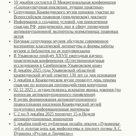
10 декабря состоится II Межрегиональная конференция
«Cоциокультурная инклюзия: лучшие практики»
Сотрудники Краеведческого музея приняли участие во
Всероссийском правовом (юридическом) диктанте
Информация о создании условий для привлечения
граждан РФ, юридических лиц в сферу проведения
антикоррупционной экспертизы нормативных правовых
актов
Научные сотрудники музеев обсудили современное
восприятие классической литературы и формы работы
музеев и библиотек по ее популяризации
В Ульяновске пройдёт XXVII ежегодная научно-
практическая конференция «Естественнонаучные
исследования в Симбирском-Ульяновском крае»
В декабре 2025 года Ульяновский областной
краеведческий музей отметит 130 лет со дня основания
3 декабря в Краеведческом музее проведут день приема
граждан по вопросам противодействия коррупции
02.12.2025 г. осуществлялось вскрытие ящика доверия (по
вопросам антикоррупционного проявления)
В целях формирования антикоррупционного
правосознания населения Краеведческий музей
подготовил информационные материалы
С 2 по 9 декабря 2025 проходит 15-я Неделя
антикоррупционных инициатив
5 декабря пройдет публичная онлайн-лекция «Лукоморье,
дуб и золотая цепь как мифологемы в прологе поэмы А.С.
Пушкина «Руслан и Людмила»»