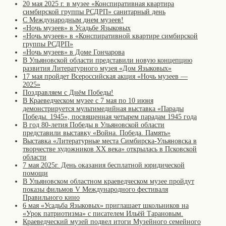
20 мая 2025 г. в музее «Конспиративная квартира
симбирской группы РСДРП» санитарный день
С Международным днем музеев!
«Ночь музеев» в Усадьбе Языковых
«Ночь музеев» в «Конспиративной квартире симбирской
группы РСДРП»
«Ночь музеев» в Доме Гончарова
В Ульяновской области представили новую концепцию
развития Литературного музея «Дом Языковых»
17 мая пройдет Всероссийская акция «Ночь музеев —
2025»
Поздравляем с Днём Победы!
В Краеведческом музее с 7 мая по 10 июня
демонстрируется мультимедийная выставка «Парады
Победы. 1945», посвященная четырем парадам 1945 года
В год 80-летия Победы в Ульяновской области
представили выставку «Война. Победа. Память»
Выставка «Литературные места Симбирска-Ульяновска в
творчестве художников XX века» открылась в Псковской
области
7 мая 2025г. День оказания бесплатной юридической
помощи
В Ульяновском областном краеведческом музее пройдут
показы фильмов V Международного фестиваля
Правильного кино
6 мая «Усадьба Языковых» приглашает школьников на
«Урок патриотизма» с писателем Ильёй Тарановым.
Краеведческий музей подвел итоги Музейного семейного