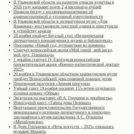
В Ульяновской области на развитие отрасли культуры в
2026 году направят почти 2,4 миллиарда рублей
Провели беседу с несовершеннолетними об
административной и уголовной ответственности
В Ульяновской области в литературном музее «Дом
Языковых» восстановили пристрой здания и приступили
к устройству кровли
28 ноября пройдет Круглый стол «Интерпретация
литературного произведения в музеях и библиотеках»
Программа «Новый год: путешествие во времени»
Стартует всероссийская акция «Мой гений, мой ангел,
мой друг. Олимпиада»
1 декабря стартует IV Ежегодная всероссийская
просветительская акция «Военно-патриотический диктант
2025»
20 ноября в Ульяновском областном краеведческом музее
пройдет Всероссийский день правовой помощи детям
Пешеходная экскурсия «Зимняя прогулка»
Учёный совет 19 ноября посвятят 155-летию отдельного
издания романа «Обрыв»
Экскурсия по выставке «И.А. Гончаров и декабристы»
Новогодний квест «Тайны дома Орловых»
Виртуальное представительство Государственного
мемориального историко-литературного и природно-
ландшафтного музея-заповедника А.С. Пушкина
«Михайловское»
В Доме Гончарова в «Ночь искусств – 2025» открылась
музыкой Моцарта