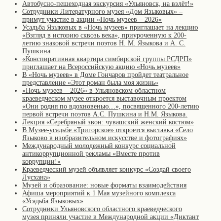
Автобусно-пешеходная экскурсия «Ульяновск, на взлёт!»
Сотрудники Литературного музея «Дом Языковых» –
примут участие в акции «Ночь музеев – 2026»
Усадьба Языковых в «Ночь музеев» приглашает на лекцию
«Взгляд в историю сквозь века», приуроченную к 200-
летию знаковой встречи поэтов Н. М. Языкова и А. С.
Пушкина
«Конспиративная квартира симбирской группы РСДРП»
приглашает на Всероссийскую акцию «Ночь музеев»
В «Ночь музеев» в Доме Гончаров пройдет театральное
представление «Этот роман была моя жизнь»
«Ночь музеев – 2026» в Ульяновском областном
краеведческом музее откроется выставочным проектом
«Они родня по вдохновенью…», посвященного 200-летию
первой встречи поэтов А.С. Пушкина и Н.М. Языкова.
Лекция «Серебряный звон: чувашский женский костюм»
В Музее-усадьбе «Тригорское» откроется выставка «Село
Языково в изобразительном искусстве и фотографиях»
Международный молодежный конкурс социальной
антикоррупционной рекламы «Вместе против
коррупции!»
Краеведческий музей объявляет конкурс «Создай своего
Лусхана»
Музей и образование: новые форматы взаимодействия
Афиша мероприятий к 1 Мая музейного комплекса
«Усадьба Языковых»
Сотрудники Ульяновского областного краеведческого
музея приняли участие в Международной акции «Диктант