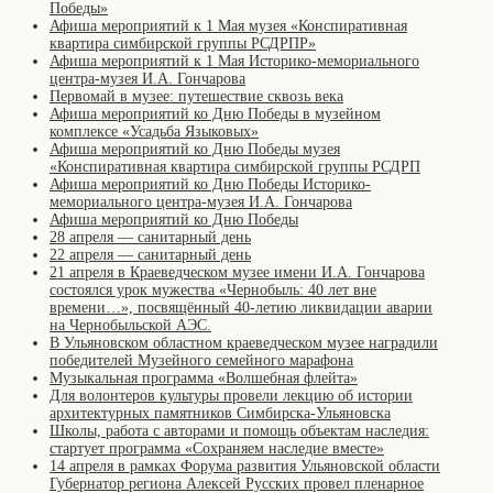
Победы»
Афиша мероприятий к 1 Мая музея «Конспиративная
квартира симбирской группы РСДРПР»
Афиша мероприятий к 1 Мая Историко-мемориального
центра-музея И.А. Гончарова
Первомай в музее: путешествие сквозь века
Афиша мероприятий ко Дню Победы в музейном
комплексе «Усадьба Языковых»
Афиша мероприятий ко Дню Победы музея
«Конспиративная квартира симбирской группы РСДРП
Афиша мероприятий ко Дню Победы Историко-
мемориального центра-музея И.А. Гончарова
Афиша мероприятий ко Дню Победы
28 апреля — санитарный день
22 апреля — санитарный день
21 апреля в Краеведческом музее имени И.А. Гончарова
состоялся урок мужества «Чернобыль: 40 лет вне
времени…», посвящённый 40-летию ликвидации аварии
на Чернобыльской АЭС.
В Ульяновском областном краеведческом музее наградили
победителей Музейного семейного марафона
Музыкальная программа «Волшебная флейта»
Для волонтеров культуры провели лекцию об истории
архитектурных памятников Симбирска-Ульяновска
Школы, работа с авторами и помощь объектам наследия:
стартует программа «Сохраняем наследие вместе»
14 апреля в рамках Форума развития Ульяновской области
Губернатор региона Алексей Русских провел пленарное