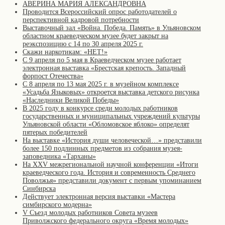
АВЕРИНА МАРИЯ АЛЕКСАНДРОВНА
Проводится Всероссийский опрос работодателей о
перспективной кадровой потребности
Выставочный зал «Война. Победа. Память» в Ульяновском
областном краеведческом музее будет закрыт на
реэкспозицию с 14 по 30 апреля 2025 г.
Скажи наркотикам: «НЕТ!»
С 9 апреля по 5 мая в Краеведческом музее работает
электронная выставка «Брестская крепость. Западный
форпост Отечества»
С 8 апреля по 13 мая 2025 г. в музейном комплексе
«Усадьба Языковых» откроется выставка детского рисунка
«Наследники Великой Победы»
В 2025 году в конкурсе среди молодых работников
государственных и муниципальных учреждений культуры
Ульяновской области «Обломовское яблоко» определят
пятерых победителей
На выставке «История души человеческой…» представили
более 150 подлинных предметов из собрания музея-
заповедника «Тарханы»
На XXV межрегиональной научной конференции «Итоги
краеведческого года. История и современность Среднего
Поволжья» представили документ с первым упоминанием
Синбирска
Действует электронная версия выставки «Мастера
симбирского модерна»
V Съезд молодых работников Совета музеев
Приволжского федерального округа «Время молодых»