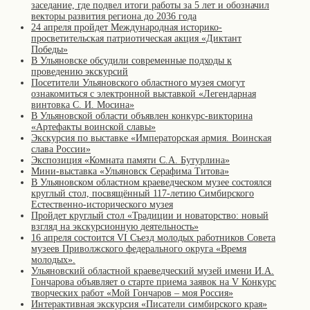
заседание, где подвел итоги работы за 5 лет и обозначил
векторы развития региона до 2036 года
24 апреля пройдет Международная историко-
просветительская патриотическая акция «Диктант
Победы»
В Ульяновске обсудили современные подходы к
проведению экскурсий
Посетители Ульяновского областного музея смогут
ознакомиться с электронной выставкой «Легендарная
винтовка С. И. Мосина»
В Ульяновской области объявлен конкурс-викторина
«Артефакты воинской славы»
Экскурсия по выставке «Императорская армия. Воинская
слава России»
Экспозиция «Комната памяти С.А. Бутурлина»
Мини-выставка «Ульяновск Серафима Титова»
В Ульяновском областном краеведческом музее состоялся
круглый стол, посвящённый 117-летию Симбирского
Естественно-исторического музея
Пройдет круглый стол «Традиции и новаторство: новый
взгляд на экскурсионную деятельность»
16 апреля состоится VI Съезд молодых работников Совета
музеев Приволжского федерального округа «Время
молодых».
Ульяновский областной краеведческий музей имени И.А.
Гончарова объявляет о старте приема заявок на V Конкурс
творческих работ «Мой Гончаров – моя Россия»
Интерактивная экскурсия «Писатели симбирского края»