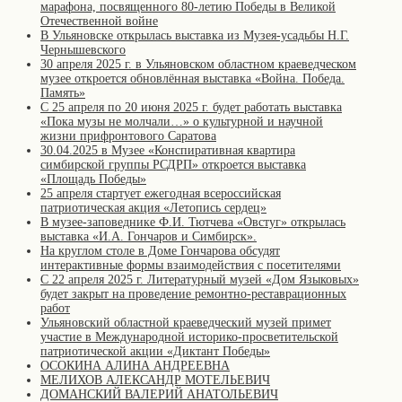
марафона, посвященного 80-летию Победы в Великой
Отечественной войне
В Ульяновске открылась выставка из Музея-усадьбы Н.Г.
Чернышевского
30 апреля 2025 г. в Ульяновском областном краеведческом
музее откроется обновлённая выставка «Война. Победа.
Память»
С 25 апреля по 20 июня 2025 г. будет работать выставка
«Пока музы не молчали…» о культурной и научной
жизни прифронтового Саратова
30.04.2025 в Музее «Конспиративная квартира
симбирской группы РСДРП» откроется выставка
«Площадь Победы»
25 апреля стартует ежегодная всероссийская
патриотическая акция «Летопись сердец»
В музее-заповеднике Ф.И. Тютчева «Овстуг» открылась
выставка «И.А. Гончаров и Симбирск».
На круглом столе в Доме Гончарова обсудят
интерактивные формы взаимодействия с посетителями
С 22 апреля 2025 г. Литературный музей «Дом Языковых»
будет закрыт на проведение ремонтно-реставрационных
работ
Ульяновский областной краеведческий музей примет
участие в Международной историко-просветительской
патриотической акции «Диктант Победы»
ОСОКИНА АЛИНА АНДРЕЕВНА
МЕЛИХОВ АЛЕКСАНДР МОТЕЛЬЕВИЧ
ДОМАНСКИЙ ВАЛЕРИЙ АНАТОЛЬЕВИЧ