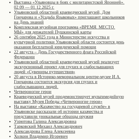
Выставка «Ульяновцы в боях с милитаристской Японией».
02.09 — 01.12.2025 г.
Ульяновский областной краеведческий музей, Дом
Гончарова и «Усадьба Языковых» приглашают школьников
на День знаний
Комплексная музейная программа «ВРЕМЯ. МЕСТО.
МЫ» для держателей Пушкинской карты
26 сентября 2025 года в Министерстве искусства и
культурной политики Ульяновской области состоится день
оказания бесплатной юридической помощи
22 августа – День Государственного флага Российской
Федерации
Ульяновский областной краеведческий музей реализует
экскурсионный проект для глухих и слабослышащих
людей «Сувениры путешествия»
20 августа в Историко-мемориальном центре-музее И.А.
Гончарова состоится экскурсия для глухих и
слабослышащих людей.
Четвероногие герои
Краеведческий музей продемонстрирует мультимедийную
выставку Музея Победы «Четвероногие герои»
На выставке «Казачество на государевой службе» в
Ульяновске рассказали об истории казачества и
представили уникальные образцы оружия
Узрютова Галина Александровна
Тарковский Михаил Александрович
Александрова Елена Алексеевна
Холкин Владимир Игоревич