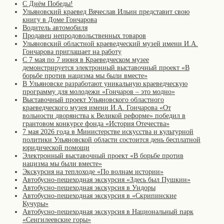
С Днём Победы!
Ульяновский краевед Вячеслав Ильин представит свою
книгу в Доме Гончарова
Водитель автомобиля
Продавец непродовольственных товаров
Ульяновский областной краеведческий музей имени И.А.
Гончарова приглашает на работу
С 7 мая по 7 июня в Краеведческом музее
демонстрируется электронный выставочный проект «В
борьбе против нацизма мы были вместе»
В Ульяновске разработают уникальную краеведческую
программу для молодежи «Гончаров – это модно»
Выставочный проект Ульяновского областного
краеведческого музея имени И.А. Гончарова «От
вольности дворянства к Великой реформе» победил в
грантовом конкурсе фонда «История Отечества»
7 мая 2026 года в Министерстве искусства и культурной
политики Ульяновской области состоится день бесплатной
юридической помощи
Электронный выставочный проект «В борьбе против
нацизма мы были вместе»
Экскурсия на теплоходе «По волнам истории»
Автобусно-пешеходная экскурсия «Здесь был Пушкин»
Автобусно-пешеходная экскурсия в Ундоры
Автобусно-пешеходная экскурсия в «Скрипинские
Кучуры»
Автобусно-пешеходная экскурсия в Национальный парк
«Сенгилеевские горы»