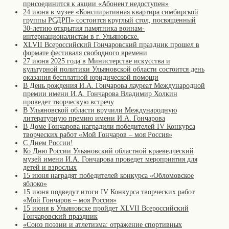
присоединится к акции «Абонент недоступен»
24 июня в музее «Конспиративная квартира симбирской
группы РСДРП» состоится круглый стол, посвященный
30-летию открытия памятника воинам-
интернационалистам в г. Ульяновске.
XLVII Всероссийский Гончаровский праздник прошел в
формате фестиваля свободного времени
27 июня 2025 года в Министерстве искусства и
культурной политики Ульяновской области состоится день
оказания бесплатной юридической помощи
В День рождения И.А. Гончарова лауреат Международной
премии имени И.А. Гончарова Владимир Холкин
проведет творческую встречу
В Ульяновской области вручили Международную
литературную премию имени И.А. Гончарова
В Доме Гончарова наградили победителей IV Конкурса
творческих работ «Мой Гончаров – моя Россия»
С Днем России!
Ко Дню России Ульяновский областной краеведческий
музей имени И.А. Гончарова проведет мероприятия для
детей и взрослых
15 июня наградят победителей конкурса «Обломовское
яблоко»
15 июня подведут итоги IV Конкурса творческих работ
«Мой Гончаров – моя Россия»
15 июня в Ульяновске пройдет XLVII Всероссийский
Гончаровский праздник
«Союз поэзии и атлетизма: отражение спортивных