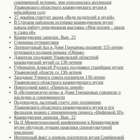
современной истории: чем пополнилась коллекция
Ульяновского областного краеведческого музея в
юбилейном году
27 декабря стартует акция «Веди родителей в музей»
В Сурском районном историко-краеведческом музее
начала работу передвижная выставка «Моя поэзия – хвала
и слава ей»
Краеведческие записки. Вып. 23
Сувениры путешествия
Литературный бал в Доме Гончарова посвятят 155-летию
отдельного издания романа «Обрыв»
Дарители поздравят Ульяновский областной
краеведческий музей со 130-летием
Губернатор Алексей Русских поздравил старейшие музеи
Ульяновской области со 130-летием
Заседание Ученого совета посвятили 130-летию
Ульяновского областного краеведческого музея
Новогодний квест «Природа зимой»
В «Историческую ночь» в Доме Гончаровых говорили о
наследии и современности
Подтвердить льготный статус при посещении
Ульяновского областного краеведческого музея и его
филиалов можно с применением сервиса «Цифровой ID»
Краеведческие записки. Вып. 22
На II Межрегиональной конференции в Краеведческом
музее обсудили лучшие практики социокультурной
инклюзии
Интересный факт о первом посетителе музея Симбирской