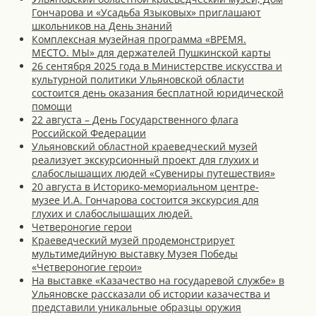
Гончарова и «Усадьба Языковых» приглашают
школьников на День знаний
Комплексная музейная программа «ВРЕМЯ.
МЕСТО. МЫ» для держателей Пушкинской карты
26 сентября 2025 года в Министерстве искусства и
культурной политики Ульяновской области
состоится день оказания бесплатной юридической
помощи
22 августа – День Государственного флага
Российской Федерации
Ульяновский областной краеведческий музей
реализует экскурсионный проект для глухих и
слабослышащих людей «Сувениры путешествия»
20 августа в Историко-мемориальном центре-
музее И.А. Гончарова состоится экскурсия для
глухих и слабослышащих людей.
Четвероногие герои
Краеведческий музей продемонстрирует
мультимедийную выставку Музея Победы
«Четвероногие герои»
На выставке «Казачество на государевой службе» в
Ульяновске рассказали об истории казачества и
представили уникальные образцы оружия