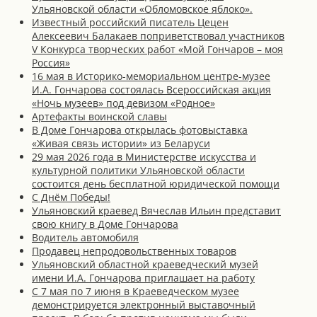
Ульяновской области «Обломовское яблоко».
Известный российский писатель Цецен
Алексеевич Балакаев поприветствовал участников
V Конкурса творческих работ «Мой Гончаров – моя
Россия»
16 мая в Историко-мемориальном центре-музее
И.А. Гончарова состоялась Всероссийская акция
«Ночь музеев» под девизом «Родное»
Артефакты воинской славы
В Доме Гончарова открылась фотовыставка
«Живая связь истории» из Беларуси
29 мая 2026 года в Министерстве искусства и
культурной политики Ульяновской области
состоится день бесплатной юридической помощи
С Днём Победы!
Ульяновский краевед Вячеслав Ильин представит
свою книгу в Доме Гончарова
Водитель автомобиля
Продавец непродовольственных товаров
Ульяновский областной краеведческий музей
имени И.А. Гончарова приглашает на работу
С 7 мая по 7 июня в Краеведческом музее
демонстрируется электронный выставочный