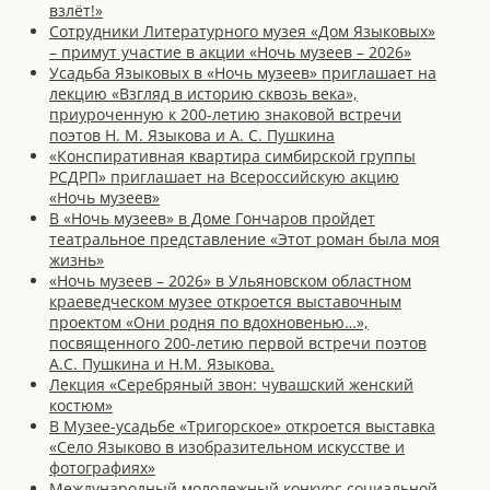
взлёт!»
Сотрудники Литературного музея «Дом Языковых»
– примут участие в акции «Ночь музеев – 2026»
Усадьба Языковых в «Ночь музеев» приглашает на
лекцию «Взгляд в историю сквозь века»,
приуроченную к 200-летию знаковой встречи
поэтов Н. М. Языкова и А. С. Пушкина
«Конспиративная квартира симбирской группы
РСДРП» приглашает на Всероссийскую акцию
«Ночь музеев»
В «Ночь музеев» в Доме Гончаров пройдет
театральное представление «Этот роман была моя
жизнь»
«Ночь музеев – 2026» в Ульяновском областном
краеведческом музее откроется выставочным
проектом «Они родня по вдохновенью…»,
посвященного 200-летию первой встречи поэтов
А.С. Пушкина и Н.М. Языкова.
Лекция «Серебряный звон: чувашский женский
костюм»
В Музее-усадьбе «Тригорское» откроется выставка
«Село Языково в изобразительном искусстве и
фотографиях»
Международный молодежный конкурс социальной