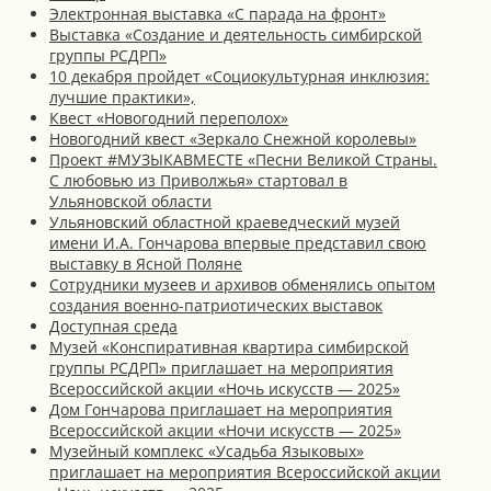
Электронная выставка «С парада на фронт»
Выставка «Создание и деятельность симбирской
группы РСДРП»
10 декабря пройдет «Социокультурная инклюзия:
лучшие практики»,
Квест «Новогодний переполох»
Новогодний квест «Зеркало Снежной королевы»
Проект #МУЗЫКАВМЕСТЕ «Песни Великой Страны.
С любовью из Приволжья» стартовал в
Ульяновской области
Ульяновский областной краеведческий музей
имени И.А. Гончарова впервые представил свою
выставку в Ясной Поляне
Сотрудники музеев и архивов обменялись опытом
создания военно-патриотических выставок
Доступная среда
Музей «Конспиративная квартира симбирской
группы РСДРП» приглашает на мероприятия
Всероссийской акции «Ночь искусств — 2025»
Дом Гончарова приглашает на мероприятия
Всероссийской акции «Ночи искусств — 2025»
Музейный комплекс «Усадьба Языковых»
приглашает на мероприятия Всероссийской акции