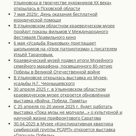
Ульяновска в творчестве художников XX века»
открылась в Псковской области
7 мая 2025г. День оказания бесплатной
юридической помощи
В Ульяновском областном краеведческом музее
пройдут показы фильмов V Международного
фестиваля Правильного кино
6 мая «Усадьба Языковых» приглашает
школьников на «Урок патриотизма» с писателем
Ильёй Тарановым.
Краеведческий музей подвел итоги Музейного
семейного марафона, посвященного 80-летию
Победы в Великой Отечественной войне
В Ульяновске открылась выставка из Музея-
усадьбы Н.Г. Чернышевского
30 апреля 2025 г. в Ульяновском областном
краеведческом музее откроется обновлённая
выставка «Война. Победа. Память»
С 25 апреля по 20 июня 2025 г. будет работать
выставка «Пока музы не молчали…» о культурной и
научной жизни прифронтового Саратова
30.04.2025 в Музее «Конспиративная квартира
симбирской группы РСДРП» откроется выставка
«Площадь Победы»