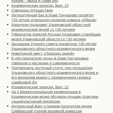
поэзия – хвала и слава ей»
Краеведческие записки. Вып. 23
Сувениры путешествия
Литературный бал в Доме Гончарова посвятят
155-летию отдельного издания романа «Обрыв»
Дарители поздравят Ульяновский областной
краеведческий музей со 130-летием
Губернатор Алексей Русских поздравил старейшие
музеи Ульяновской области со 130-летием
Заседание Ученого совета посвятили 130-летию
Ульяновского областного краеведческого музея
Новогодний квест «Природа зимой»
В «Историческую ночь» в Доме Гончаровых
говорили о наследии и современности
Подтвердить льготный статус при посещении
Ульяновского областного краеведческого музея и
его филиалов можно с применением сервиса
«Цифровой ID»
Краеведческие записки. Вып. 22
На II Межрегиональной конференции в
Краеведческом музее обсудили лучшие практики
социокультурной инклюзии
Интересный факт о первом посетителе музея
Симбирской ученой архивной комиссии