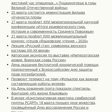
жестокий час отмщенья…» Пушкиногорье в годы
Великой Отечественной войны»
25 марта состоится демонстрация фильма
«Учености плоды
27 марта пройдет XXVI межрегиональной научной
конференции «Итоги краеведческого года.
История и современность Среднего Поволжья»
21 марта пройдут XVIII межмуниципальный
конкурс чтецов «Языковские чтения – 2026»
Лекция «Русский стан: символика женского
костюма XIX-XX веков»
Авторская экскурсия по выставке «Императорская
армия. Воинская слава России»
День оказания бесплатной юридической помощи,
приуроченный к Всероссийскому дню защиты
прав потребителей.
Проведут телемост на тему «Фольклор как важная
составляющая работы музеев»
На День рождения поэта показали спектакль-
фантазию «Из жизни Языковых»
В музее «Конспиративная квартира симбирской
группы РСДРП» 18 марта прошел урок мужества,
посвящённый Дню воссоединения России и