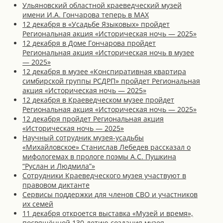
Ульяновский областной краеведческий музей
имени И.А. Гончарова теперь в MAX
12 декабря в «Усадьбе Языковых» пройдет
Региональная акция «Историческая ночь — 2025»
12 декабря в Доме Гончарова пройдет
Региональная акция «Историческая ночь в музее
— 2025»
12 декабря в музее «Конспиративная квартира
симбирской группы РСДРП» пройдет Региональная
акция «Историческая ночь — 2025»
12 декабря в Краеведческом музее пройдет
Региональная акция «Историческая ночь — 2025»
12 декабря пройдет Региональная акция
«Историческая ночь — 2025»
Научный сотрудник музея-усадьбы
«Михайловское» Станислав Лебедев рассказал о
мифологемах в прологе поэмы А.С. Пушкина
“Руслан и Людмила”»
Сотрудники Краеведческого музея участвуют в
правовом диктанте
Сервисы поддержки для членов СВО и участников
их семей
11 декабря откроется выставка «Музей и время»,
посвящённой 130-летию создания музея