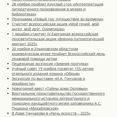
28 ноября пройдет Круглый стол «Интерпретация
литературного произведения в музеях и
библиотеках»
Программа «Новый год: путешествие во времени»
Стартует всероссийская акция «Мой гений, мой
ангел, мой друг. Олимпиада»
1 декабря стартует IV Ежегодная всероссийская
просветительская акция «Военно-патриотический
диктант 2025»
20 ноября в Ульяновском областном
краеведческом музее пройдет Всероссийский день
правовой помощи детям
Пешеходная экскурсия «Зимняя прогулка»
Учёный совет 19 ноября посвятят 155-летию
отдельного издания романа «Обрыв»
Экскурсия по выставке «И.А. Гончаров и
декабристы»
Новогодний квест «Тайны дома Орловых»
Виртуальное представительство Государственного
мемориального историко-литературного и
природно-ландшафтного музея-заповедника А.С.
Пушкина «Михайловское»
В Доме Гончарова в «Ночь искусств – 2025»