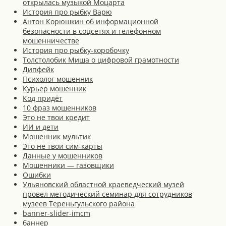
открылась музыкой Моцарта
История про рыбку Варю
Антон Корюшкин об информационной
безопасности в соцсетях и телефонном
мошенничестве
История про рыбку-коробочку
Толстолобик Миша о цифровой грамотности
Дипфейк
Психолог мошенник
Курьер мошенник
Код придёт
10 фраз мошенников
Это не твои кредит
ИИ и дети
Мошенник мультик
Это не твои сим-карты
Данные у мошенников
Мошенники — газовщики
Ошибки
Ульяновский областной краеведческий музей
провел методический семинар для сотрудников
музеев Тереньгульского района
banner-slider-imcm
баннер