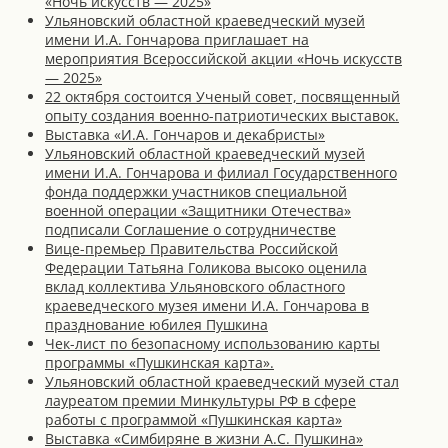
«Ночь искусств — 2025»
Ульяновский областной краеведческий музей
имени И.А. Гончарова приглашает на
мероприятия Всероссийской акции «Ночь искусств
— 2025»
22 октября состоится Ученый совет, посвященный
опыту создания военно-патриотических выставок.
Выставка «И.А. Гончаров и декабристы»
Ульяновский областной краеведческий музей
имени И.А. Гончарова и филиал Государственного
фонда поддержки участников специальной
военной операции «Защитники Отечества»
подписали Соглашение о сотрудничестве
Вице-премьер Правительства Российской
Федерации Татьяна Голикова высоко оценила
вклад коллектива Ульяновского областного
краеведческого музея имени И.А. Гончарова в
празднование юбилея Пушкина
Чек-лист по безопасному использованию карты
программы «Пушкинская карта».
Ульяновский областной краеведческий музей стал
лауреатом премии Минкультуры РФ в сфере
работы с программой «Пушкинская карта»
Выставка «Симбиряне в жизни А.С. Пушкина»