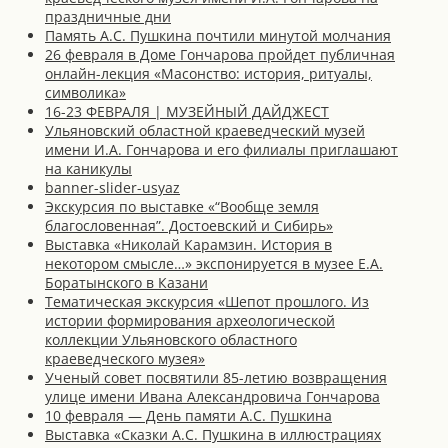
праздничные дни
Память А.С. Пушкина почтили минутой молчания
26 февраля в Доме Гончарова пройдет публичная
онлайн-лекция «Масонство: история, ритуалы,
символика»
16-23 ФЕВРАЛЯ | МУЗЕЙНЫЙ ДАЙДЖЕСТ
Ульяновский областной краеведческий музей
имени И.А. Гончарова и его филиалы приглашают
на каникулы
banner-slider-usyaz
Экскурсия по выставке «“Вообще земля
благословенная”. Достоевский и Сибирь»
Выставка «Николай Карамзин. История в
некотором смысле…» экспонируется в музее Е.А.
Боратынского в Казани
Тематическая экскурсия «Шепот прошлого. Из
истории формирования археологической
коллекции Ульяновского областного
краеведческого музея»
Ученый совет посвятили 85-летию возвращения
улице имени Ивана Александровича Гончарова
10 февраля — День памяти А.С. Пушкина
Выставка «Сказки А.С. Пушкина в иллюстрациях