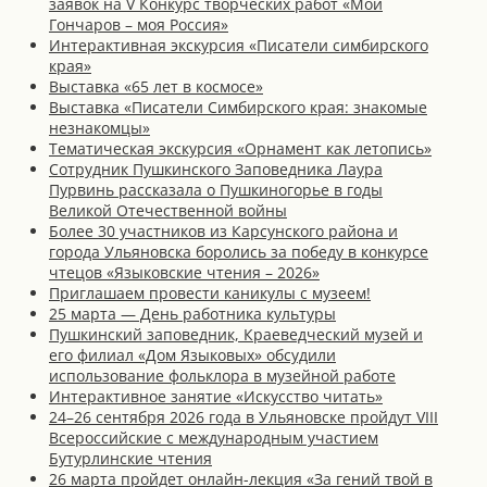
заявок на V Конкурс творческих работ «Мой
Гончаров – моя Россия»
Интерактивная экскурсия «Писатели симбирского
края»
Выставка «65 лет в космосе»
Выставка «Писатели Симбирского края: знакомые
незнакомцы»
Тематическая экскурсия «Орнамент как летопись»
Сотрудник Пушкинского Заповедника Лаура
Пурвинь рассказала о Пушкиногорье в годы
Великой Отечественной войны
Более 30 участников из Карсунского района и
города Ульяновска боролись за победу в конкурсе
чтецов «Языковские чтения – 2026»
Приглашаем провести каникулы с музеем!
25 марта — День работника культуры
Пушкинский заповедник, Краеведческий музей и
его филиал «Дом Языковых» обсудили
использование фольклора в музейной работе
Интерактивное занятие «Искусство читать»
24–26 сентября 2026 года в Ульяновске пройдут VIII
Всероссийские с международным участием
Бутурлинские чтения
26 марта пройдет онлайн-лекция «За гений твой в