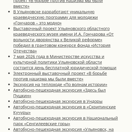
проект «В борьбе против нацизма мы были
вместе»
В Ульяновске разработают уникальную
краеведческую программу для молодежи
«Гончаров – это модно»
Выставочный проект Ульяновского областного
краеведческого музея имени И.А. Гончарова «От
вольности дворянства к Великой реформе»
победил в грантовом конкурсе фонда «История
Отечества»
7 мая 2026 года в Министерстве искусства и
культурной политики Ульяновской области
состоится день бесплатной юридической помощи
Электронный выставочный проект «В борьбе
против нацизма мы были вместе»
Экскурсия на теплоходе «По волнам истории»
Автобусно-пешеходная экскурсия «Здесь был
Пушкин»
Автобусно-пешеходная экскурсия в Ундоры
Автобусно-пешеходная экскурсия в «Скрипинские
Кучуры»
Автобусно-пешеходная экскурсия в Национальный
парк «Сенгилеевские горы»
Автобусно-пешеходная экскурсия «Ульяновск, на