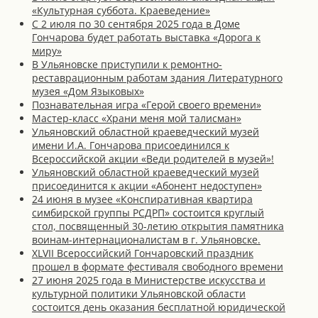
«Культурная суббота. Краеведение»
С 2 июля по 30 сентября 2025 года в Доме
Гончарова будет работать выставка «Дорога к
миру»
В Ульяновске приступили к ремонтно-
реставрационным работам здания Литературного
музея «Дом Языковых»
Познавательная игра «Герой своего времени»
Мастер-класс «Храни меня мой талисман»
Ульяновский областной краеведческий музей
имени И.А. Гончарова присоединился к
Всероссийской акции «Веди родителей в музей»!
Ульяновский областной краеведческий музей
присоединится к акции «Абонент недоступен»
24 июня в музее «Конспиративная квартира
симбирской группы РСДРП» состоится круглый
стол, посвященный 30-летию открытия памятника
воинам-интернационалистам в г. Ульяновске.
XLVII Всероссийский Гончаровский праздник
прошел в формате фестиваля свободного времени
27 июня 2025 года в Министерстве искусства и
культурной политики Ульяновской области
состоится день оказания бесплатной юридической