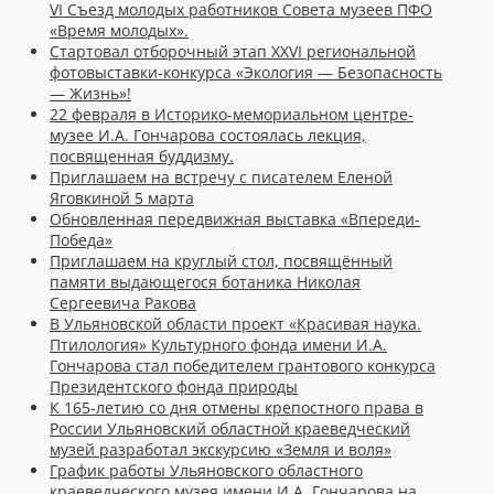
VI Съезд молодых работников Совета музеев ПФО
«Время молодых».
Стартовал отборочный этап XXVI региональной
фотовыставки-конкурса «Экология — Безопасность
— Жизнь»!
22 февраля в Историко-мемориальном центре-
музее И.А. Гончарова состоялась лекция,
посвященная буддизму.
Приглашаем на встречу с писателем Еленой
Яговкиной 5 марта
Обновленная передвижная выставка «Впереди-
Победа»
Приглашаем на круглый стол, посвящённый
памяти выдающегося ботаника Николая
Сергеевича Ракова
В Ульяновской области проект «Красивая наука.
Птилология» Культурного фонда имени И.А.
Гончарова стал победителем грантового конкурса
Президентского фонда природы
К 165-летию со дня отмены крепостного права в
России Ульяновский областной краеведческий
музей разработал экскурсию «Земля и воля»
График работы Ульяновского областного
краеведческого музея имени И.А. Гончарова на