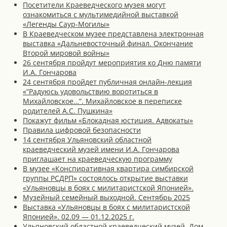
Посетители Краеведческого музея могут
ознакомиться с мультимедийной выставкой
«Легенды Саур-Могилы»
В Краеведческом музее представлена электронная
выставка «Дальневосточный финал. Окончание
Второй мировой войны»
26 сентября пройдут мероприятия ко Дню памяти
И.А. Гончарова
24 сентября пройдет публичная онлайн-лекция
«”Радуюсь удовольствию воротиться в
Михайловское…”. Михайловское в переписке
родителей А.С. Пушкина»
Покажут фильм «Блокадная юстиция. Адвокаты»
Правила цифровой безопасности
14 сентября Ульяновский областной
краеведческий музей имени И.А. Гончарова
приглашает на краеведческую программу
В музее «Конспиративная квартира симбирской
группы РСДРП» состоялось открытие выставки
«Ульяновцы в боях с милитаристской Японией».
Музейный семейный выходной. Сентябрь 2025
Выставка «Ульяновцы в боях с милитаристской
Японией». 02.09 — 01.12.2025 г.
Ульяновский областной краеведческий музей, Дом