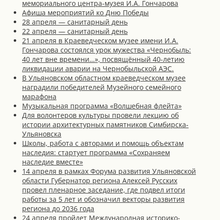
мемориального центра-музея И.А. Гончарова
Афиша мероприятий ко Дню Победы
28 апреля — санитарный день
22 апреля — санитарный день
21 апреля в Краеведческом музее имени И.А.
Гончарова состоялся урок мужества «Чернобыль:
40 лет вне времени…», посвящённый 40-летию
ликвидации аварии на Чернобыльской АЭС.
В Ульяновском областном краеведческом музее
наградили победителей Музейного семейного
марафона
Музыкальная программа «Волшебная флейта»
Для волонтеров культуры провели лекцию об
истории архитектурных памятников Симбирска-
Ульяновска
Школы, работа с авторами и помощь объектам
наследия: стартует программа «Сохраняем
наследие вместе»
14 апреля в рамках Форума развития Ульяновской
области Губернатор региона Алексей Русских
провел пленарное заседание, где подвел итоги
работы за 5 лет и обозначил векторы развития
региона до 2036 года
24 апреля пройдет Международная историко-