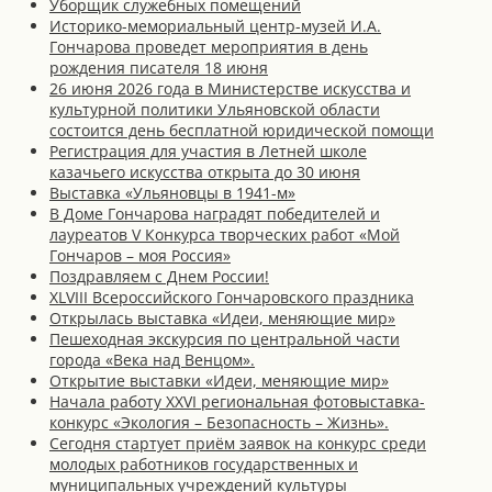
Уборщик служебных помещений
Историко-мемориальный центр-музей И.А.
Гончарова проведет мероприятия в день
рождения писателя 18 июня
26 июня 2026 года в Министерстве искусства и
культурной политики Ульяновской области
состоится день бесплатной юридической помощи
Регистрация для участия в Летней школе
казачьего искусства открыта до 30 июня
Выставка «Ульяновцы в 1941-м»
В Доме Гончарова наградят победителей и
лауреатов V Конкурса творческих работ «Мой
Гончаров – моя Россия»
Поздравляем с Днем России!
XLVIII Всероссийского Гончаровского праздника
Открылась выставка «Идеи, меняющие мир»
Пешеходная экскурсия по центральной части
города «Века над Венцом».
Открытие выставки «Идеи, меняющие мир»
Начала работу XXVI региональная фотовыставка-
конкурс «Экология – Безопасность – Жизнь».
Сегодня стартует приём заявок на конкурс среди
молодых работников государственных и
муниципальных учреждений культуры