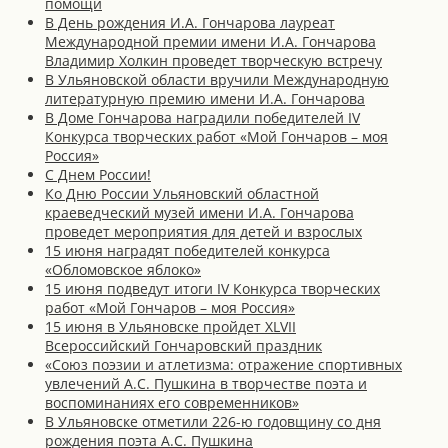
помощи
В День рождения И.А. Гончарова лауреат
Международной премии имени И.А. Гончарова
Владимир Холкин проведет творческую встречу
В Ульяновской области вручили Международную
литературную премию имени И.А. Гончарова
В Доме Гончарова наградили победителей IV
Конкурса творческих работ «Мой Гончаров – моя
Россия»
С Днем России!
Ко Дню России Ульяновский областной
краеведческий музей имени И.А. Гончарова
проведет мероприятия для детей и взрослых
15 июня наградят победителей конкурса
«Обломовское яблоко»
15 июня подведут итоги IV Конкурса творческих
работ «Мой Гончаров – моя Россия»
15 июня в Ульяновске пройдет XLVII
Всероссийский Гончаровский праздник
«Союз поэзии и атлетизма: отражение спортивных
увлечений А.С. Пушкина в творчестве поэта и
воспоминаниях его современников»
В Ульяновске отметили 226-ю годовщину со дня
рождения поэта А.С. Пушкина