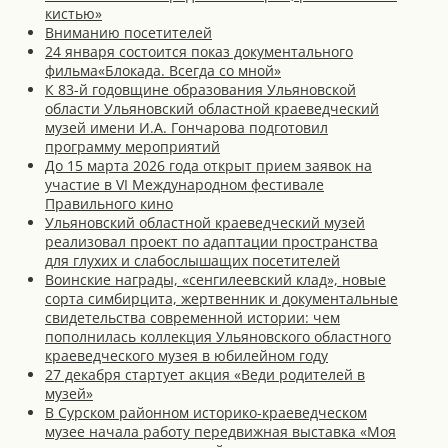
кистью»
Вниманию посетителей
24 января состоится показ документального
фильма«Блокада. Всегда со мной»
К 83-й годовщине образования Ульяновской
области Ульяновский областной краеведческий
музей имени И.А. Гончарова подготовил
программу мероприятий
До 15 марта 2026 года открыт прием заявок на
участие в VI Международном фестивале
Правильного кино
Ульяновский областной краеведческий музей
реализовал проект по адаптации пространства
для глухих и слабослышащих посетителей
Воинские награды, «сенгилеевский клад», новые
сорта симбирцита, жертвенник и документальные
свидетельства современной истории: чем
пополнилась коллекция Ульяновского областного
краеведческого музея в юбилейном году
27 декабря стартует акция «Веди родителей в
музей»
В Сурском районном историко-краеведческом
музее начала работу передвижная выставка «Моя