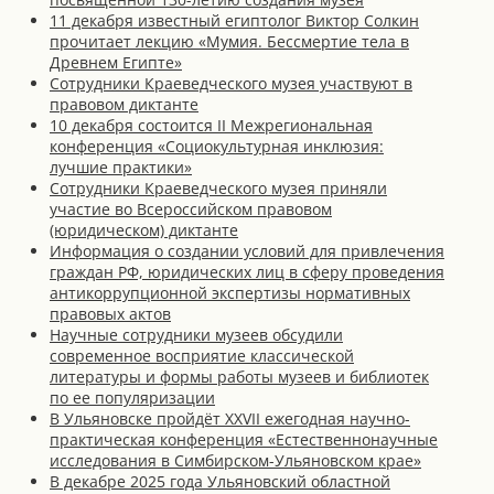
11 декабря известный египтолог Виктор Солкин
прочитает лекцию «Мумия. Бессмертие тела в
Древнем Египте»
Сотрудники Краеведческого музея участвуют в
правовом диктанте
10 декабря состоится II Межрегиональная
конференция «Cоциокультурная инклюзия:
лучшие практики»
Сотрудники Краеведческого музея приняли
участие во Всероссийском правовом
(юридическом) диктанте
Информация о создании условий для привлечения
граждан РФ, юридических лиц в сферу проведения
антикоррупционной экспертизы нормативных
правовых актов
Научные сотрудники музеев обсудили
современное восприятие классической
литературы и формы работы музеев и библиотек
по ее популяризации
В Ульяновске пройдёт XXVII ежегодная научно-
практическая конференция «Естественнонаучные
исследования в Симбирском-Ульяновском крае»
В декабре 2025 года Ульяновский областной