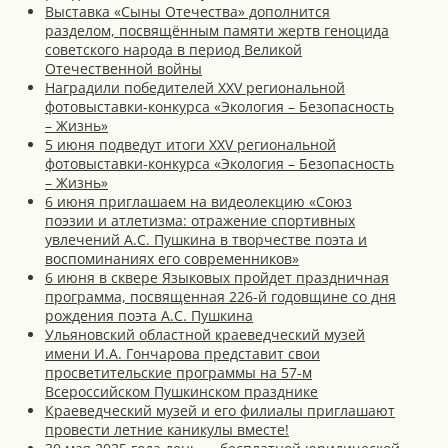
Выставка «Сыны Отечества» дополнится
разделом, посвящённым памяти жертв геноцида
советского народа в период Великой
Отечественной войны
Наградили победителей XXV региональной
фотовыставки-конкурса «Экология – Безопасность
– Жизнь»
5 июня подведут итоги XXV региональной
фотовыставки-конкурса «Экология – Безопасность
– Жизнь»
6 июня приглашаем на видеолекцию «Союз
поэзии и атлетизма: отражение спортивных
увлечений А.С. Пушкина в творчестве поэта и
воспоминаниях его современников»
6 июня в сквере Языковых пройдет праздничная
программа, посвященная 226-й годовщине со дня
рождения поэта А.С. Пушкина
Ульяновский областной краеведческий музей
имени И.А. Гончарова представит свои
просветительские программы на 57-м
Всероссийском Пушкинском празднике
Краеведческий музей и его филиалы приглашают
провести летние каникулы вместе!