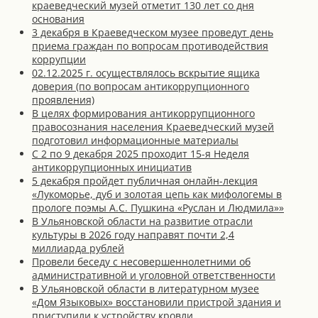
краеведческий музей отметит 130 лет со дня
основания
3 декабря в Краеведческом музее проведут день
приема граждан по вопросам противодействия
коррупции
02.12.2025 г. осуществлялось вскрытие ящика
доверия (по вопросам антикоррупционного
проявления)
В целях формирования антикоррупционного
правосознания населения Краеведческий музей
подготовил информационные материалы
С 2 по 9 декабря 2025 проходит 15-я Неделя
антикоррупционных инициатив
5 декабря пройдет публичная онлайн-лекция
«Лукоморье, дуб и золотая цепь как мифологемы в
прологе поэмы А.С. Пушкина «Руслан и Людмила»»
В Ульяновской области на развитие отрасли
культуры в 2026 году направят почти 2,4
миллиарда рублей
Провели беседу с несовершеннолетними об
административной и уголовной ответственности
В Ульяновской области в литературном музее
«Дом Языковых» восстановили пристрой здания и
приступили к устройству кровли