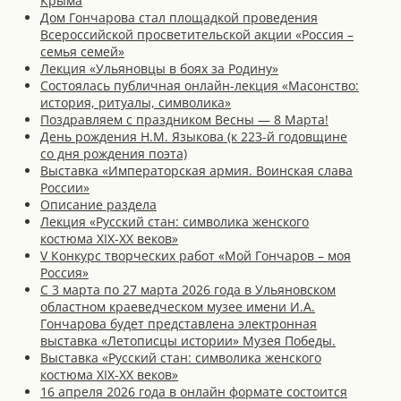
Крыма
Дом Гончарова стал площадкой проведения
Всероссийской просветительской акции «Россия –
семья семей»
Лекция «Ульяновцы в боях за Родину»
Состоялась публичная онлайн-лекция «Масонство:
история, ритуалы, символика»
Поздравляем с праздником Весны — 8 Марта!
День рождения Н.М. Языкова (к 223-й годовщине
со дня рождения поэта)
Выставка «Императорская армия. Воинская слава
России»
Описание раздела
Лекция «Русский стан: символика женского
костюма XIX-XX веков»
V Конкурс творческих работ «Мой Гончаров – моя
Россия»
С 3 марта по 27 марта 2026 года в Ульяновском
областном краеведческом музее имени И.А.
Гончарова будет представлена электронная
выставка «Летописцы истории» Музея Победы.
Выставка «Русский стан: символика женского
костюма XIX-XX веков»
16 апреля 2026 года в онлайн формате состоится