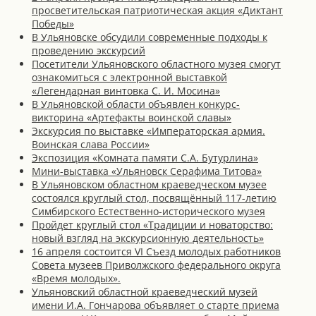
просветительская патриотическая акция «Диктант
Победы»
В Ульяновске обсудили современные подходы к
проведению экскурсий
Посетители Ульяновского областного музея смогут
ознакомиться с электронной выставкой
«Легендарная винтовка С. И. Мосина»
В Ульяновской области объявлен конкурс-
викторина «Артефакты воинской славы»
Экскурсия по выставке «Императорская армия.
Воинская слава России»
Экспозиция «Комната памяти С.А. Бутурлина»
Мини-выставка «Ульяновск Серафима Титова»
В Ульяновском областном краеведческом музее
состоялся круглый стол, посвящённый 117-летию
Симбирского Естественно-исторического музея
Пройдет круглый стол «Традиции и новаторство:
новый взгляд на экскурсионную деятельность»
16 апреля состоится VI Съезд молодых работников
Совета музеев Приволжского федерального округа
«Время молодых».
Ульяновский областной краеведческий музей
имени И.А. Гончарова объявляет о старте приема