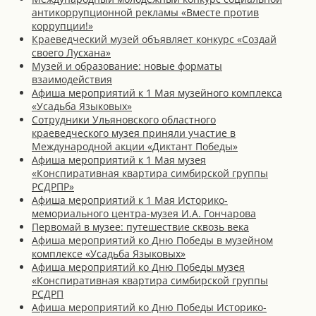
антикоррупционной рекламы «Вместе против
коррупции!»
Краеведческий музей объявляет конкурс «Создай
своего Лусхана»
Музей и образование: новые форматы
взаимодействия
Афиша мероприятий к 1 Мая музейного комплекса
«Усадьба Языковых»
Сотрудники Ульяновского областного
краеведческого музея приняли участие в
Международной акции «Диктант Победы»
Афиша мероприятий к 1 Мая музея
«Конспиративная квартира симбирской группы
РСДРПР»
Афиша мероприятий к 1 Мая Историко-
мемориального центра-музея И.А. Гончарова
Первомай в музее: путешествие сквозь века
Афиша мероприятий ко Дню Победы в музейном
комплексе «Усадьба Языковых»
Афиша мероприятий ко Дню Победы музея
«Конспиративная квартира симбирской группы
РСДРП
Афиша мероприятий ко Дню Победы Историко-