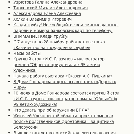
Узрютова Галина Александровна
Тарковский Михаил Александрович
Александрова Елена Алексеевна
Холкин Владимир Игоревич
Клади трубку! Не сообщайте свои личные данные,
пароли и номера банковских карт по телефону.
ВНИМАНИЕ! Клади трубку!
С 7 августа по 28 ноября работает выставка
«Казачество на государевой службе»
Часы работы
Круглый стол «И.С. Глазунов – иллюстратор
романа “Обрыв”» приурочили к 95-летию
художника.
Начала работу выставка «Сказки А.С. Пушкина»
В Доме Гончарова открылась выставка «Дорога к
миру»
10 июля в Доме Гончарова состоится круглый стол
«И.С. Глазунов – иллюстратор романа “Обрыв”» (к
95-летию художника)
Что делать при обнаружении БПЛА?
Жителей Ульяновской области просят помочь в
поиске родственников фронтовика – защитника
Белоруссии
В июле стартует всероссийская ежегодная акция