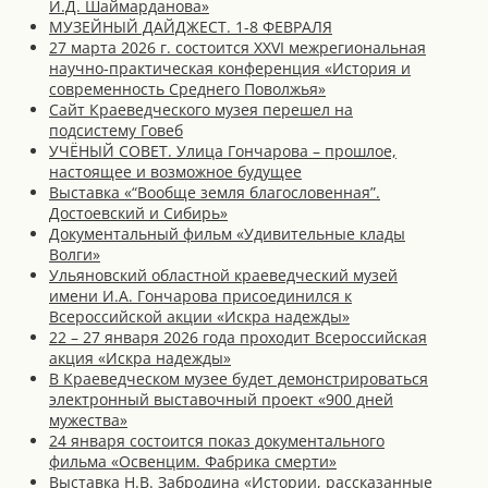
И.Д. Шаймарданова»
МУЗЕЙНЫЙ ДАЙДЖЕСТ. 1-8 ФЕВРАЛЯ
27 марта 2026 г. состоится XXVI межрегиональная
научно-практическая конференция «История и
современность Среднего Поволжья»
Сайт Краеведческого музея перешел на
подсистему Говеб
УЧЁНЫЙ СОВЕТ. Улица Гончарова – прошлое,
настоящее и возможное будущее
Выставка «“Вообще земля благословенная”.
Достоевский и Сибирь»
Документальный фильм «Удивительные клады
Волги»
Ульяновский областной краеведческий музей
имени И.А. Гончарова присоединился к
Всероссийской акции «Искра надежды»
22 – 27 января 2026 года проходит Всероссийская
акция «Искра надежды»
В Краеведческом музее будет демонстрироваться
электронный выставочный проект «900 дней
мужества»
24 января состоится показ документального
фильма «Освенцим. Фабрика смерти»
Выставка Н.В. Забродина «Истории, рассказанные