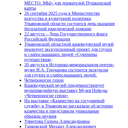
МЕСТО. МЫ» для держателей Пушкинской
карты
26 сентября 2025 года в Министерстве
искусства и культурной политики
Ульяновской области состоится день оказания
бесплатной юридической помощи
22 августа – День Государственного флага
Российской Федерации
Ульяновский областной краеведческий музей
реализует экскурсионный проект для глухих
и слабослышащих людей «Сувениры
путешествия»
20 августа в Историко-мемориальном центре-
музее И.А. Гончарова состоится экскурсия
для глухих и слабослышащих людей.
Четвероногие герои
Краеведческий музей продемонстрирует
мультимедийную выставку Музея Победы
«Четвероногие герои»
На выставке «Казачество на государевой
службе» в Ульяновске рассказали об истории
казачества и представили уникальные
образцы оружия
Узрютова Галина Александровна
Тарковский Михаил Александрович