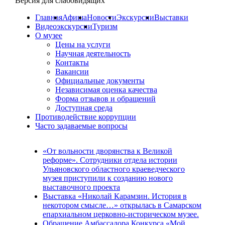
Версия для слабовидящих
Главная
Афиша
Новости
Экскурсии
Выставки
Видеоэкскурсии
Туризм
О музее
Цены на услуги
Научная деятельность
Контакты
Вакансии
Официальные документы
Независимая оценка качества
Форма отзывов и обращений
Доступная среда
Противодействие коррупции
Часто задаваемые вопросы
«От вольности дворянства к Великой
реформе». Сотрудники отдела истории
Ульяновского областного краеведческого
музея приступили к созданию нового
выставочного проекта
Выставка «Николай Карамзин. История в
некотором смысле…» открылась в Самарском
епархиальном церковно-историческом музее.
Обращение Амбассадора Конкурса «Мой