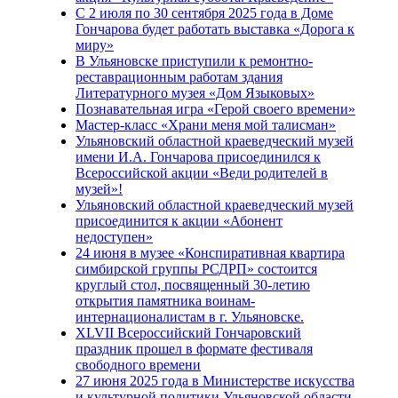
С 2 июля по 30 сентября 2025 года в Доме
Гончарова будет работать выставка «Дорога к
миру»
В Ульяновске приступили к ремонтно-
реставрационным работам здания
Литературного музея «Дом Языковых»
Познавательная игра «Герой своего времени»
Мастер-класс «Храни меня мой талисман»
Ульяновский областной краеведческий музей
имени И.А. Гончарова присоединился к
Всероссийской акции «Веди родителей в
музей»!
Ульяновский областной краеведческий музей
присоединится к акции «Абонент
недоступен»
24 июня в музее «Конспиративная квартира
симбирской группы РСДРП» состоится
круглый стол, посвященный 30-летию
открытия памятника воинам-
интернационалистам в г. Ульяновске.
XLVII Всероссийский Гончаровский
праздник прошел в формате фестиваля
свободного времени
27 июня 2025 года в Министерстве искусства
и культурной политики Ульяновской области