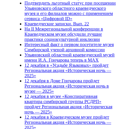
Подтвердить льготный статус при посещении
Ульяновского областного краеведческого
музея и его филиалов можно с применением
сервиса «Цифровой ID»
Краеведческие записки. Вып. 22
На II Межрегиональной конференции в
Краеведческом музее обсудили лучшие
практики социокультурной инклюзии
Интересный факт о первом посетителе музея
Симбирской ученой архивной комиссии
Ульяновский областной краеведческий музей
имени И.А. Гончарова теперь в MAX
12 декабря в «Усадьбе Языковых» пройдет
Региональная акция «Историческая ночь —
2025»
12 декабря в Доме Гончарова пройдет
Региональная акция «Историческая ночь в
музее — 2025»
12 декабря в музее «Конспиративная
квартира симбирской группы РСДРП»
пройдет Региональная акция «Историческая
ночь — 2025»
12 декабря в Краеведческом музее пройдет
Региональная акция «Историческая ночь —
2025»