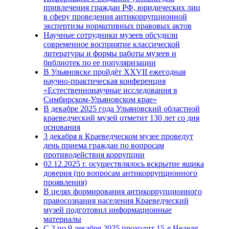
привлечения граждан РФ, юридических лиц
в сферу проведения антикоррупционной
экспертизы нормативных правовых актов
Научные сотрудники музеев обсудили
современное восприятие классической
литературы и формы работы музеев и
библиотек по ее популяризации
В Ульяновске пройдёт XXVII ежегодная
научно-практическая конференция
«Естественнонаучные исследования в
Симбирском-Ульяновском крае»
В декабре 2025 года Ульяновский областной
краеведческий музей отметит 130 лет со дня
основания
3 декабря в Краеведческом музее проведут
день приема граждан по вопросам
противодействия коррупции
02.12.2025 г. осуществлялось вскрытие ящика
доверия (по вопросам антикоррупционного
проявления)
В целях формирования антикоррупционного
правосознания населения Краеведческий
музей подготовил информационные
материалы
С 2 по 9 декабря 2025 проходит 15-я Неделя