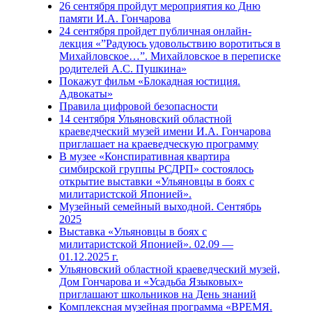
26 сентября пройдут мероприятия ко Дню
памяти И.А. Гончарова
24 сентября пройдет публичная онлайн-
лекция «”Радуюсь удовольствию воротиться в
Михайловское…”. Михайловское в переписке
родителей А.С. Пушкина»
Покажут фильм «Блокадная юстиция.
Адвокаты»
Правила цифровой безопасности
14 сентября Ульяновский областной
краеведческий музей имени И.А. Гончарова
приглашает на краеведческую программу
В музее «Конспиративная квартира
симбирской группы РСДРП» состоялось
открытие выставки «Ульяновцы в боях с
милитаристской Японией».
Музейный семейный выходной. Сентябрь
2025
Выставка «Ульяновцы в боях с
милитаристской Японией». 02.09 —
01.12.2025 г.
Ульяновский областной краеведческий музей,
Дом Гончарова и «Усадьба Языковых»
приглашают школьников на День знаний
Комплексная музейная программа «ВРЕМЯ.