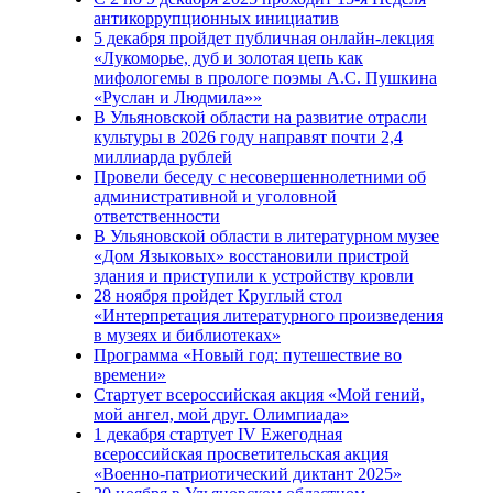
антикоррупционных инициатив
5 декабря пройдет публичная онлайн-лекция
«Лукоморье, дуб и золотая цепь как
мифологемы в прологе поэмы А.С. Пушкина
«Руслан и Людмила»»
В Ульяновской области на развитие отрасли
культуры в 2026 году направят почти 2,4
миллиарда рублей
Провели беседу с несовершеннолетними об
административной и уголовной
ответственности
В Ульяновской области в литературном музее
«Дом Языковых» восстановили пристрой
здания и приступили к устройству кровли
28 ноября пройдет Круглый стол
«Интерпретация литературного произведения
в музеях и библиотеках»
Программа «Новый год: путешествие во
времени»
Стартует всероссийская акция «Мой гений,
мой ангел, мой друг. Олимпиада»
1 декабря стартует IV Ежегодная
всероссийская просветительская акция
«Военно-патриотический диктант 2025»