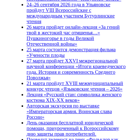
24–26 сентября 2026 года в Ульяновске
пройдут VIII Всероссийские с
международным участием Бутурлинские
чтения
26 марта пройдет онлайн-лекция «За гений
твой в жестокий час отмщенья…»
Пушкиногорье в годы Великой
Отечественной войны»
25 марта состоится демонстрация фильма
«Учености плоды
27 марта пройдет XXVI межрегиональной
научной конференции «Итоги краеведческого
года. История и современность Среднего
Поволжья»
21 марта пройдут XVIII межмуниципальный
конкурс чтецов «Языковские чтения – 2026»
Лекция «Русский стан: символика женского
костюма XIX-XX веков»
Авторская экскурсия по выставке
«Императорская армия. Воинская слава
России»
День оказания бесплатной юридической
помощи, приуроченный к Всероссийскому
дню защиты прав потребителей.
Проведут телемост на тему «Фольклор как