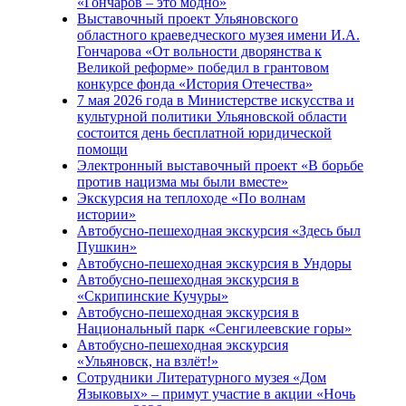
«Гончаров – это модно»
Выставочный проект Ульяновского
областного краеведческого музея имени И.А.
Гончарова «От вольности дворянства к
Великой реформе» победил в грантовом
конкурсе фонда «История Отечества»
7 мая 2026 года в Министерстве искусства и
культурной политики Ульяновской области
состоится день бесплатной юридической
помощи
Электронный выставочный проект «В борьбе
против нацизма мы были вместе»
Экскурсия на теплоходе «По волнам
истории»
Автобусно-пешеходная экскурсия «Здесь был
Пушкин»
Автобусно-пешеходная экскурсия в Ундоры
Автобусно-пешеходная экскурсия в
«Скрипинские Кучуры»
Автобусно-пешеходная экскурсия в
Национальный парк «Сенгилеевские горы»
Автобусно-пешеходная экскурсия
«Ульяновск, на взлёт!»
Сотрудники Литературного музея «Дом
Языковых» – примут участие в акции «Ночь