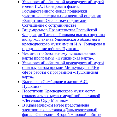
Ульяновский областной краеведческий музей
имени И.А. Гончарова и филиал
Государственного фонда поддержки
участников специальной военной операции
«Защитники Отечества» подписали
Соглашение о сотрудничестве
Вице-премьер Правительства Российской
Федерации Татьяна Голикова высоко оценила
вклад коллектива Ульяновского областного
краеведческого музея имени И.А. Гончарова в
празднование юбилея Пушкина
Чек-лист по безопасному использованию
карты программы «Пушкинская карта».
Ульяновский областной краеведческий музей
стал лауреатом премии Минкультуры РФ в
сфере работы с программой «Пушкинская
карта»
Выставка «Симбиряне в жизни А.С.
Пушкина»
Посетители Краеведческого музея могут
ознакомиться с мультимедийной выставкой
«Легенды Саур-Могилы»
В Краеведческом музее представлена
электронная выставка «Дальневосточный
финал. Окончание Второй мировой войны»