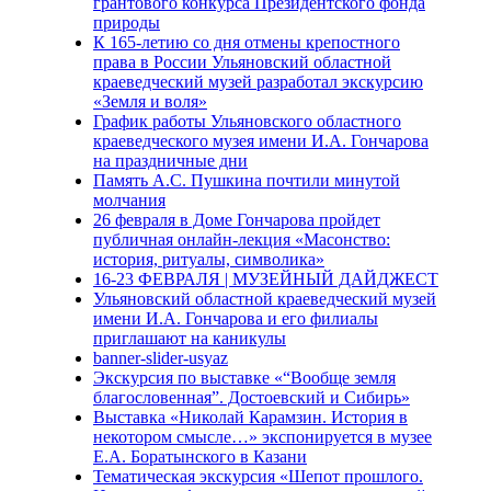
грантового конкурса Президентского фонда
природы
К 165-летию со дня отмены крепостного
права в России Ульяновский областной
краеведческий музей разработал экскурсию
«Земля и воля»
График работы Ульяновского областного
краеведческого музея имени И.А. Гончарова
на праздничные дни
Память А.С. Пушкина почтили минутой
молчания
26 февраля в Доме Гончарова пройдет
публичная онлайн-лекция «Масонство:
история, ритуалы, символика»
16-23 ФЕВРАЛЯ | МУЗЕЙНЫЙ ДАЙДЖЕСТ
Ульяновский областной краеведческий музей
имени И.А. Гончарова и его филиалы
приглашают на каникулы
banner-slider-usyaz
Экскурсия по выставке «“Вообще земля
благословенная”. Достоевский и Сибирь»
Выставка «Николай Карамзин. История в
некотором смысле…» экспонируется в музее
Е.А. Боратынского в Казани
Тематическая экскурсия «Шепот прошлого.