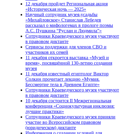
12 декабря пройдет Региональная акция
«Историческая ночь — 2025»
Научный сотрудник музея-усадьбы
«Михайловское» Станислав Лебедев
рассказал о мифологемах в прологе поэмы
А.С. Пушкина “Руслан и Людмила”»
Сотрудники Краеведческого музея участвуют
в правовом диктанте
Сервисы поддержки для членов СВО и
участников их семей
11 декабря откроется выставка «Музей и
время», посвящённой 130-летию создания
музея
11 декабря известный египтолог Виктор
Солкин прочитает лекцию «Мумия.
Бессмертие тела в Древнем Египте»
Сотрудники Краеведческого музея участвуют
в правовом диктанте
10 декабря состоится II Межрегиональная
конференция «Cоциокультурная инклюзия:
лучшие практики»
Сотрудники Краеведческого музея приняли
участие во Всероссийском правовом
(юридическом) диктанте
Информация о создании условий для