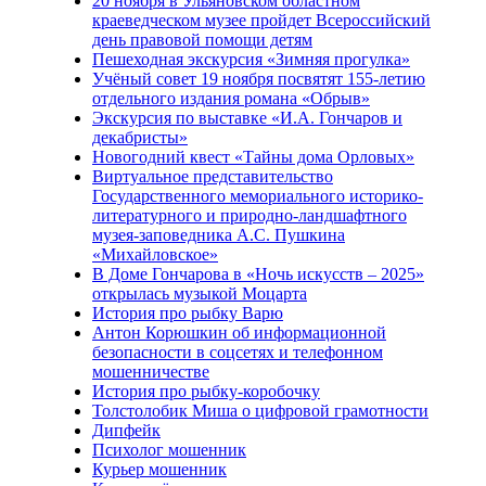
20 ноября в Ульяновском областном
краеведческом музее пройдет Всероссийский
день правовой помощи детям
Пешеходная экскурсия «Зимняя прогулка»
Учёный совет 19 ноября посвятят 155-летию
отдельного издания романа «Обрыв»
Экскурсия по выставке «И.А. Гончаров и
декабристы»
Новогодний квест «Тайны дома Орловых»
Виртуальное представительство
Государственного мемориального историко-
литературного и природно-ландшафтного
музея-заповедника А.С. Пушкина
«Михайловское»
В Доме Гончарова в «Ночь искусств – 2025»
открылась музыкой Моцарта
История про рыбку Варю
Антон Корюшкин об информационной
безопасности в соцсетях и телефонном
мошенничестве
История про рыбку-коробочку
Толстолобик Миша о цифровой грамотности
Дипфейк
Психолог мошенник
Курьер мошенник