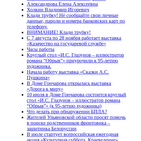
Александрова Елена Алексеевна
Холкин Владимир Игоревич
Клади трубку! Не сообщайте свои личные
данные, пароли и номера банковских карт по
телефону.
ВНИМАНИЕ! Клади трубку!
С 7 августа по 28 ноября работает выставка
«Казачество на государевой службе»
Часы работы
Круглый стол «И.С. Глазунов – иллюстратор
романа “Обрыв”» приурочили к 95-летию
художника.
Начала работу выставка «Сказки А.С.
Пушкина»
В Доме Гончарова открылась выставка
«Дорога к миру»
10 июля в Доме Гончарова состоится круглый
стол «И.С. Глазунов – иллюстратор романа
“Обрыв”» (к 95-летию художника)
Что делать при обнаружении БПЛА?
Жителей Ульяновской области просят помочь
в поиске родственников фронтовика –
защитника Белоруссии
В июле стартует всероссийская ежегодная
акция «Культурная суббота. Краеведение»