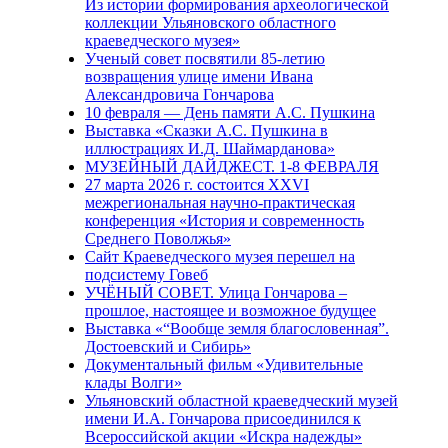
Из истории формирования археологической
коллекции Ульяновского областного
краеведческого музея»
Ученый совет посвятили 85-летию
возвращения улице имени Ивана
Александровича Гончарова
10 февраля — День памяти А.С. Пушкина
Выставка «Сказки А.С. Пушкина в
иллюстрациях И.Д. Шаймарданова»
МУЗЕЙНЫЙ ДАЙДЖЕСТ. 1-8 ФЕВРАЛЯ
27 марта 2026 г. состоится XXVI
межрегиональная научно-практическая
конференция «История и современность
Среднего Поволжья»
Сайт Краеведческого музея перешел на
подсистему Говеб
УЧЁНЫЙ СОВЕТ. Улица Гончарова –
прошлое, настоящее и возможное будущее
Выставка «“Вообще земля благословенная”.
Достоевский и Сибирь»
Документальный фильм «Удивительные
клады Волги»
Ульяновский областной краеведческий музей
имени И.А. Гончарова присоединился к
Всероссийской акции «Искра надежды»