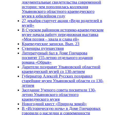
документальные свидетельства современной
истории: чем пополнилась коллекция
Ульяновского областного краеведческого
музея в юбилейном году
27 декабря стартует акция «Веди родителей в
музей»
В Сурском районном историко-краеведческом
музее начала работу передвижная выставка
«Моя поэзия – хвала и слава ей»
Краеведческие записки. Вып. 23
Сувениры путешествия
Литературный бал в Доме Гончарова
посвятят 155-летию отдельного издания
романа «Обрыв»
Дарители поздравят Ульяновский областной
краеведческий музей со 130-летием
Губернатор Алексей Русских поздравил
старейшие музеи Ульяновской области со 130-
летием
Заседание Ученого совета посвятили 130-
летию Ульяновского областного
краеведческого музея
Новогодний квест «Природа зимой»
В «Историческую ночь» в Доме Гончаровых
говорили о наследии и современности