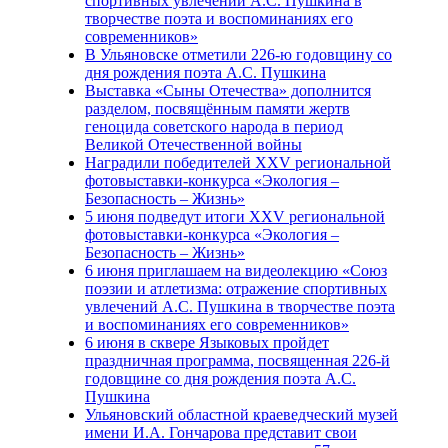
спортивных увлечений А.С. Пушкина в
творчестве поэта и воспоминаниях его
современников»
В Ульяновске отметили 226-ю годовщину со
дня рождения поэта А.С. Пушкина
Выставка «Сыны Отечества» дополнится
разделом, посвящённым памяти жертв
геноцида советского народа в период
Великой Отечественной войны
Наградили победителей XXV региональной
фотовыставки-конкурса «Экология –
Безопасность – Жизнь»
5 июня подведут итоги XXV региональной
фотовыставки-конкурса «Экология –
Безопасность – Жизнь»
6 июня приглашаем на видеолекцию «Союз
поэзии и атлетизма: отражение спортивных
увлечений А.С. Пушкина в творчестве поэта
и воспоминаниях его современников»
6 июня в сквере Языковых пройдет
праздничная программа, посвященная 226-й
годовщине со дня рождения поэта А.С.
Пушкина
Ульяновский областной краеведческий музей
имени И.А. Гончарова представит свои