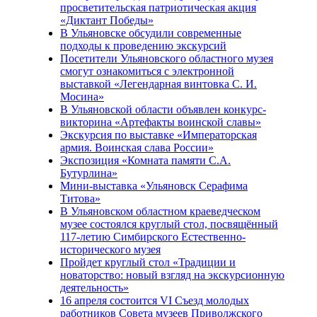
просветительская патриотическая акция
«Диктант Победы»
В Ульяновске обсудили современные
подходы к проведению экскурсий
Посетители Ульяновского областного музея
смогут ознакомиться с электронной
выставкой «Легендарная винтовка С. И.
Мосина»
В Ульяновской области объявлен конкурс-
викторина «Артефакты воинской славы»
Экскурсия по выставке «Императорская
армия. Воинская слава России»
Экспозиция «Комната памяти С.А.
Бутурлина»
Мини-выставка «Ульяновск Серафима
Титова»
В Ульяновском областном краеведческом
музее состоялся круглый стол, посвящённый
117-летию Симбирского Естественно-
исторического музея
Пройдет круглый стол «Традиции и
новаторство: новый взгляд на экскурсионную
деятельность»
16 апреля состоится VI Съезд молодых
работников Совета музеев Приволжского