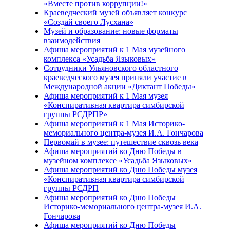
«Вместе против коррупции!»
Краеведческий музей объявляет конкурс
«Создай своего Лусхана»
Музей и образование: новые форматы
взаимодействия
Афиша мероприятий к 1 Мая музейного
комплекса «Усадьба Языковых»
Сотрудники Ульяновского областного
краеведческого музея приняли участие в
Международной акции «Диктант Победы»
Афиша мероприятий к 1 Мая музея
«Конспиративная квартира симбирской
группы РСДРПР»
Афиша мероприятий к 1 Мая Историко-
мемориального центра-музея И.А. Гончарова
Первомай в музее: путешествие сквозь века
Афиша мероприятий ко Дню Победы в
музейном комплексе «Усадьба Языковых»
Афиша мероприятий ко Дню Победы музея
«Конспиративная квартира симбирской
группы РСДРП
Афиша мероприятий ко Дню Победы
Историко-мемориального центра-музея И.А.
Гончарова
Афиша мероприятий ко Дню Победы