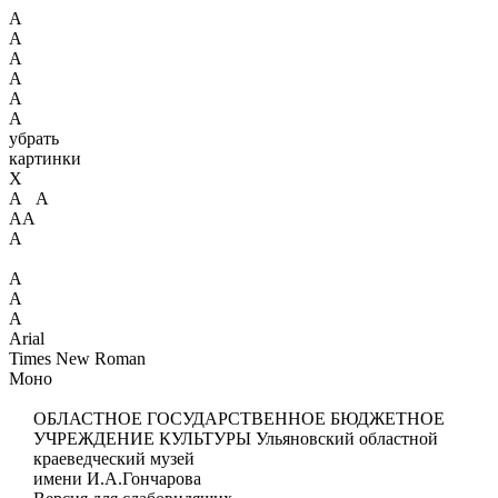
А
А
А
А
А
А
убрать
картинки
X
А А
АА
А
А
А
А
Arial
Times New Roman
Моно
ОБЛАСТНОЕ ГОСУДАРСТВЕННОЕ БЮДЖЕТНОЕ
УЧРЕЖДЕНИЕ КУЛЬТУРЫ
Ульяновский областной
краеведческий музей
имени И.А.Гончарова