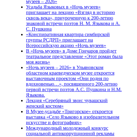
музеев – 2026»
Усадьба Языковых в «Ночь музеев»
приглашает на лекцию «Взгляд в историю
сквозь века», приуроченную к 200-летию
знаковой встречи поэтов Н. М. Языкова и А.
С. Пушкина
«Конспиративная квартира симбирской
группы РСДРП» приглашает на
Всероссийскую акцию «Ночь музеев»
В «Ночь музеев» в Доме Гончаров пройдет
театральное представление «Этот роман была
моя жизнь»
«Ночь музеев – 2026» в Ульяновском
областном краеведческом музее откроется
выставочным проектом «Они родня по
вдохновенью…», посвященного 200-летию
первой встречи поэтов А.С. Пушкина и Н.М.
Языкова.
Лекция «Серебряный звон: чувашский
женский костюм»
В Музее-усадьбе «Тригорское» откроется
выставка «Село Языково в изобразительном
искусстве и фотографиях»
Международный молодежный конкурс
социальной антикоррупционной рекламы