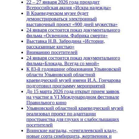
22 – 27 января 2026 года проходит
Всероссийская акция «Искра надежды»
В Краеведческом музее будет
демонстрироваться электронный
выставочный проект «900 дней мужества»
24 января состоится показ документального
фильма «Освенцим. Фабрика смерти»
Выставка Н.В. Забродина «Истории,
рассказанные кистью»
Вниманию посетителей
24 января состоится показ документального
фильма«Блокада. Всегда со мной»
К 83-й годовщине образования Ульяновской
области Ульяновский областной
краеведческий музей имени И.А. Гончарова
подготовил программу мероприятий
До 15 марта 2026 года открыт прием заявок
на участие в VI Международном фестивале
Правильного кино
Ульяновский областной краеведческий музей
реализовал проект по адаптации
пространства для глухих и слабослышащих
посетителей
Воинские награды, «сенгилеевский клад»,
новые сорта симбирцита, жертвенник и