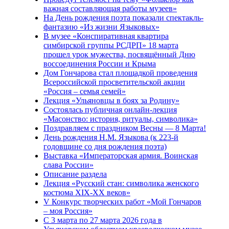
важная составляющая работы музеев»
На День рождения поэта показали спектакль-
фантазию «Из жизни Языковых»
В музее «Конспиративная квартира
симбирской группы РСДРП» 18 марта
прошел урок мужества, посвящённый Дню
воссоединения России и Крыма
Дом Гончарова стал площадкой проведения
Всероссийской просветительской акции
«Россия – семья семей»
Лекция «Ульяновцы в боях за Родину»
Состоялась публичная онлайн-лекция
«Масонство: история, ритуалы, символика»
Поздравляем с праздником Весны — 8 Марта!
День рождения Н.М. Языкова (к 223-й
годовщине со дня рождения поэта)
Выставка «Императорская армия. Воинская
слава России»
Описание раздела
Лекция «Русский стан: символика женского
костюма XIX-XX веков»
V Конкурс творческих работ «Мой Гончаров
– моя Россия»
С 3 марта по 27 марта 2026 года в