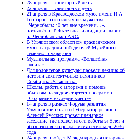
28 апреля — санитарный день
22 апреля — санитарный день
21 апреля в Краеведческом музее имени И.А.
Гончарова состоялся урок мужества
«Чернобыль: 40 лет вне времени…»,
посвящённый 40-летию ликвидации аварии
на Чернобыльской АЭС.
В Ульяновском областном краеведческом
музее наградили победителей Музейного
семейного марафона
Музыкальная программа «Волшебная
флейта»
Для волонтеров культуры провели лекцию об
истории архитектурных памятников
Симбирска-Ульяновска
Школы, работа с авторами и помощь
объектам наследия: стартует программа
«Сохраняем наследие вместе»
14 апреля в рамках Форума развития
Ульяновской области Губернатор региона
Алексей Русских провел пленарное
заседание, где подвел итоги работы за 5 лет и
обозначил векторы развития региона до 2036
года
24 апреля пройдет Международная историко-