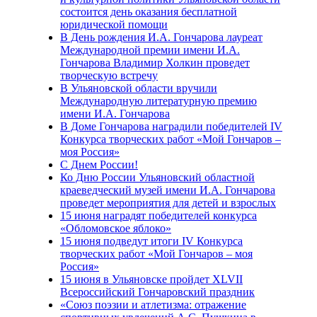
состоится день оказания бесплатной
юридической помощи
В День рождения И.А. Гончарова лауреат
Международной премии имени И.А.
Гончарова Владимир Холкин проведет
творческую встречу
В Ульяновской области вручили
Международную литературную премию
имени И.А. Гончарова
В Доме Гончарова наградили победителей IV
Конкурса творческих работ «Мой Гончаров –
моя Россия»
С Днем России!
Ко Дню России Ульяновский областной
краеведческий музей имени И.А. Гончарова
проведет мероприятия для детей и взрослых
15 июня наградят победителей конкурса
«Обломовское яблоко»
15 июня подведут итоги IV Конкурса
творческих работ «Мой Гончаров – моя
Россия»
15 июня в Ульяновске пройдет XLVII
Всероссийский Гончаровский праздник
«Союз поэзии и атлетизма: отражение