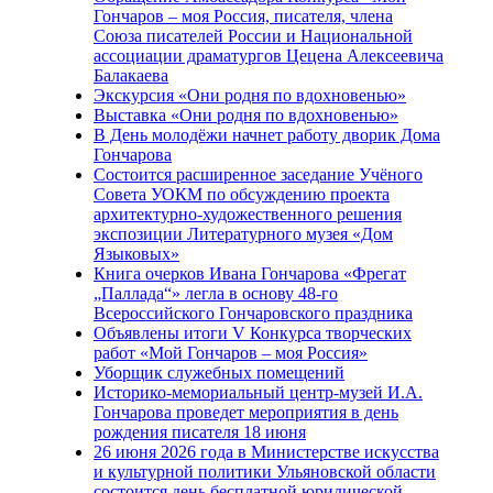
Гончаров – моя Россия, писателя, члена
Союза писателей России и Национальной
ассоциации драматургов Цецена Алексеевича
Балакаева
Экскурсия «Они родня по вдохновенью»
Выставка «Они родня по вдохновенью»
В День молодёжи начнет работу дворик Дома
Гончарова
Состоится расширенное заседание Учёного
Совета УОКМ по обсуждению проекта
архитектурно-художественного решения
экспозиции Литературного музея «Дом
Языковых»
Книга очерков Ивана Гончарова «Фрегат
„Паллада“» легла в основу 48-го
Всероссийского Гончаровского праздника
Объявлены итоги V Конкурса творческих
работ «Мой Гончаров – моя Россия»
Уборщик служебных помещений
Историко-мемориальный центр-музей И.А.
Гончарова проведет мероприятия в день
рождения писателя 18 июня
26 июня 2026 года в Министерстве искусства
и культурной политики Ульяновской области
состоится день бесплатной юридической