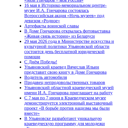
«Мой Гончаров – моя Россия»
16 мая в Историко-мемориальном центре-
музее И.А. Гончарова состоялась
Всероссийская акция «Ночь музеев» под
девизом «Родное»
Артефакты воинской славы
В Доме Гончарова открылась фотовыставка
«Живая связь истории» из Беларуси
29 мая 2026 года в Министерстве искусства и
культурной политики Ульяновской области
состоится день бесплатной юридической
помощи
С Днём Победы!
Ульяновский краевед Вячеслав Ильин
представит свою книгу в Доме Гончарова
Водитель автомобиля
Продавец непродовольственных товаров
Ульяновский областной краеведческий музей
имени И.А. Гончарова приглашает на работу
С 7 мая по 7 июня в Краеведческом музее
демонстрируется электронный выставочный
проект «В борьбе против нацизма мы были
вместе»
В Ульяновске разработают уникальную
краеведческую программу для молодежи