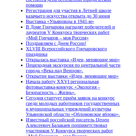
помощи
Регистрация для участия в Летней школе
казачьего искусства открыта до 30 июня
Выставка «Ульяновцы в 1941-м»
В Доме Гончарова наградят победителей и
лауреатов V Конкурса творческих работ
«Мой Гончаров – моя Россия»
Поздравляем с Днем России!
XLVIII Всероссийского Гончаровского
праздника
Открылась выставка «Идеи, меняющие мир»
Пешеходная экскурсия по центральной части
города «Века над Венцом».
Открытие выставки «Идеи, меняющие мир»
Начала работу XXVI региональная
фотовыставка-конкурс «Экология –
Безопасность – Жизнь».
Сегодня стартует приём заявок на конкурс
среди молодых работников государственных
и муниципальных учреждений культуры
Ульяновской области «Обломовское яблоко».
Известный российский писатель Цецен
Алексеевич Балакаев поприветствовал
участников V Конкурса творческих работ