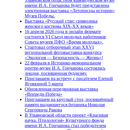
Ульяновском областном краеведческом музее
имени И.А. Гончарова будет представлена
электронная выставка «Летописцы истории»
Музея Победы.
Выставка «Русский стан: символика
женского костюма XIX-XX веков»
16 апреля 2026 года в онлайн формате
состоится VI Съезд молодых работников
Совета музеев ПФО «Время молодых».
Стартовал отборочный этап XXVI
региональной фотовыставки-конкурса
«Экология — Безопасность — Жизнь»!
22 февраля в Историко-мемориальном
центре-музее И.А. Гончарова состоялась
лекция, посвященная буддизму.
Приглашаем на встречу с писателем Еленой
Яговкиной 5 марта
Обновленная передвижная выставка
«Впереди-Победа»
Приглашаем на круглый стол, посвящённый
памяти выдающегося ботаника Николая
Сергеевича Ракова
В Ульяновской области проект «Красивая
наука. Птилология» Культурного фонда
имени И.А. Гончарова стал победителем