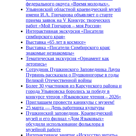
федерального округа «Время молодых».
Ульяновский областной краеведческий музей
имени И.А. Гончарова объявляет о старте
приема заявок на V Конкурс творческих
работ «Мой Гончаров – моя Россия»
Интерактивная экскурсия «Писатели
симбирского края»
Выставка «65 лет в космосе»
Выставка «Писатели Симбирского края:
знакомые незнакомцы»
Тематическая экскурсия «Орнамент как
летопись»
Сотрудник Пушкинского Заповедника Лаура
Пурвинь рассказала о Пушкиногорье в годы
Великой Отечественной войны
Более 30 участников из Карсунского района и
города Ульяновска боролись за победу в
конкурсе чтецов «Языковские чтения – 2026»
Приглашаем провести каникулы с музеем!
25 марта — День работника культуры
Пушкинский заповедник, Краеведческий
музей и его филиал «Дом Языковых»
обсудили использование фольклора в
музейной работе
Интерактивное занятие «Искусство читать»