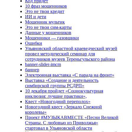
Код придёт
10 фраз мошенников
Это не твои кредит
ИИ и дети
Мошенник мультик
Это не твои сим-карты
Данные у мошенников
Мошенники — газовщики
Ошибки
Ульяновский областной краеведческий музей
провел методический семинар для
сотрудников музеев Тереньгульского района
banner-slider-imcm
баннер
Электронная выставка «С парада на фронт»
Выставка «Создание и деятельность
симбирской группы РСДРП»
10 декабря пройдет «Социокультурная
инклюзия: лучшие практики»,
Квест «Новогодний переполох»
Новогодний квест «Зеркало Снежной
королевы»
Проект #МУЗЫКАВМЕСТЕ «Песни Великой
Страны. С любовью из Приволжья»
стартовал в Ульяновской области