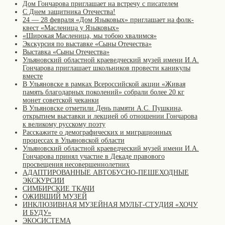
Дом Гончарова приглашает на встречу с писателем
С Днем защитника Отечества!
24 — 28 февраля «Дом Языковых» приглашает на фолк-
квест «Масленица у Языковых»
«Широкая Масленица, мы тобою хвалимся»
Экскурсия по выставке «Сыны Отечества»
Выставка «Сыны Отечества»
Ульяновский областной краеведческий музей имени И.А.
Гончарова приглашает школьников провести каникулы
вместе
В Ульяновске в рамках Всероссийской акции «Живая
память благодарных поколений» собрали более 20 кг
монет советской чеканки
В Ульяновске отметили День памяти А.С. Пушкина,
открытием выставки и лекцией об отношении Гончарова
к великому русскому поэту
Расскажите о демографических и миграционных
процессах в Ульяновской области
Ульяновский областной краеведческий музей имени И.А.
Гончарова принял участие в Декаде правового
просвещения несовершеннолетних
АДАПТИРОВАННЫЕ АВТОБУСНО-ПЕШЕХОДНЫЕ
ЭКСКУРСИИ
СИМБИРСКИЕ ТКАЧИ
ОЖИВШИЙ МУЗЕЙ
ИНКЛЮЗИВНАЯ МУЗЕЙНАЯ МУЛЬТ-СТУДИЯ «ХОЧУ
И БУДУ»
ЭКОСИСТЕМА