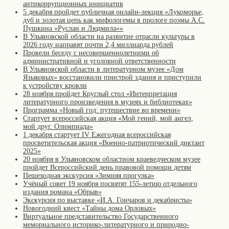
антикоррупционных инициатив
5 декабря пройдет публичная онлайн-лекция «Лукоморье,
дуб и золотая цепь как мифологемы в прологе поэмы А.С.
Пушкина «Руслан и Людмила»»
В Ульяновской области на развитие отрасли культуры в
2026 году направят почти 2,4 миллиарда рублей
Провели беседу с несовершеннолетними об
административной и уголовной ответственности
В Ульяновской области в литературном музее «Дом
Языковых» восстановили пристрой здания и приступили
к устройству кровли
28 ноября пройдет Круглый стол «Интерпретация
литературного произведения в музеях и библиотеках»
Программа «Новый год: путешествие во времени»
Стартует всероссийская акция «Мой гений, мой ангел,
мой друг. Олимпиада»
1 декабря стартует IV Ежегодная всероссийская
просветительская акция «Военно-патриотический диктант
2025»
20 ноября в Ульяновском областном краеведческом музее
пройдет Всероссийский день правовой помощи детям
Пешеходная экскурсия «Зимняя прогулка»
Учёный совет 19 ноября посвятят 155-летию отдельного
издания романа «Обрыв»
Экскурсия по выставке «И.А. Гончаров и декабристы»
Новогодний квест «Тайны дома Орловых»
Виртуальное представительство Государственного
мемориального историко-литературного и природно-