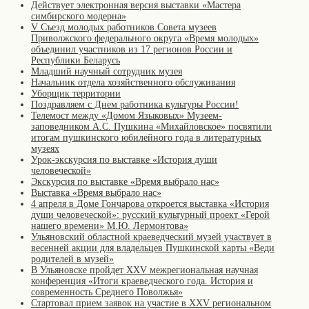
Действует электронная версия выставки «Мастера
симбирского модерна»
V Съезд молодых работников Совета музеев
Приволжского федерального округа «Время молодых»
объединил участников из 17 регионов России и
Республики Беларусь
Младший научный сотрудник музея
Начальник отдела хозяйственного обслуживания
Уборщик территории
Поздравляем с Днем работника культуры России!
Телемост между «Домом Языковых» Музеем-
заповедником А.С. Пушкина «Михайловское» посвятили
итогам пушкинского юбилейного года в литературных
музеях
Урок-экскурсия по выставке «История души
человеческой»
Экскурсия по выставке «Время выбрало нас»
Выставка «Время выбрало нас»
4 апреля в Доме Гончарова откроется выставка «История
души человеческой»: русский культурный проект «Герой
нашего времени» М.Ю. Лермонтова»
Ульяновский областной краеведческий музей участвует в
весенней акции для владельцев Пушкинской карты «Веди
родителей в музей»
В Ульяновске пройдет XXV межрегиональная научная
конференция «Итоги краеведческого года. История и
современность Среднего Поволжья»
Стартовал прием заявок на участие в XXV региональном