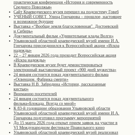
практическая конференция «История и современность
Среднего Поволжья»
Сайт Краеведческого музея перешел на подсистему Говеб
УЧЁНЫЙ СОВЕТ. Улица Гончарова – прошлое, настоящее
и возможное будущее
Выставка «“Вообще земля благословенная”. Достоевский
и Сибирь»
Документальный фильм «Удивительные клады Волги»
Ульяновский областной краеведческий музей имени И.А.
Гончарова присоединился к Всероссийской акции «Искра
надежды»
22 – 27 января 2026 года проходит Всероссийская акция
«Искра надежды»
В Краеведческом музее будет демонстрироваться
электронный выставочный проект «900 дней мужества»
24 января состоится показ документального фильма
«Освенцим. Фабрика смерти»
Выставка Н.В. Забродина «Истории, рассказанные
кистью»
Вниманию посетителей
24 января состоится показ документального
фильма«Блокада. Всегда со мной»
К 83-й годовщине образования Ульяновской области
Ульяновский областной краеведческий музей имени И.А.
Гончарова подготовил программу мероприятий
До 15 марта 2026 года открыт прием заявок на участие в
VI Международном фестивале Правильного кино
Ульяновский областной краеведческий музей реализовал