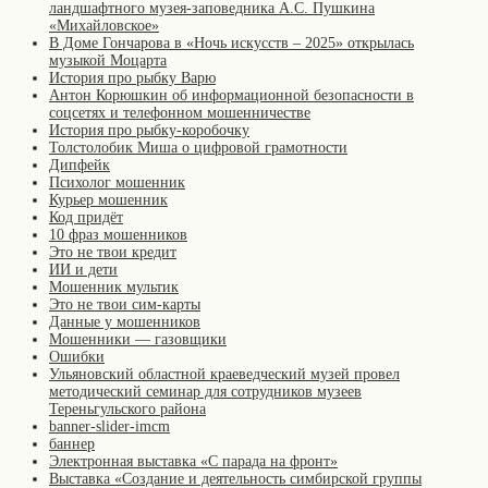
ландшафтного музея-заповедника А.С. Пушкина
«Михайловское»
В Доме Гончарова в «Ночь искусств – 2025» открылась
музыкой Моцарта
История про рыбку Варю
Антон Корюшкин об информационной безопасности в
соцсетях и телефонном мошенничестве
История про рыбку-коробочку
Толстолобик Миша о цифровой грамотности
Дипфейк
Психолог мошенник
Курьер мошенник
Код придёт
10 фраз мошенников
Это не твои кредит
ИИ и дети
Мошенник мультик
Это не твои сим-карты
Данные у мошенников
Мошенники — газовщики
Ошибки
Ульяновский областной краеведческий музей провел
методический семинар для сотрудников музеев
Тереньгульского района
banner-slider-imcm
баннер
Электронная выставка «С парада на фронт»
Выставка «Создание и деятельность симбирской группы