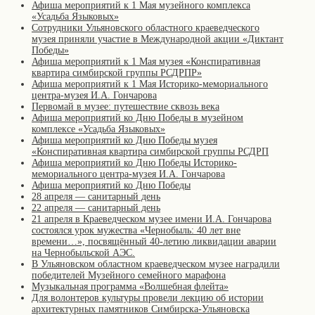
Афиша мероприятий к 1 Мая музейного комплекса
«Усадьба Языковых»
Сотрудники Ульяновского областного краеведческого
музея приняли участие в Международной акции «Диктант
Победы»
Афиша мероприятий к 1 Мая музея «Конспиративная
квартира симбирской группы РСДРПР»
Афиша мероприятий к 1 Мая Историко-мемориального
центра-музея И.А. Гончарова
Первомай в музее: путешествие сквозь века
Афиша мероприятий ко Дню Победы в музейном
комплексе «Усадьба Языковых»
Афиша мероприятий ко Дню Победы музея
«Конспиративная квартира симбирской группы РСДРП
Афиша мероприятий ко Дню Победы Историко-
мемориального центра-музея И.А. Гончарова
Афиша мероприятий ко Дню Победы
28 апреля — санитарный день
22 апреля — санитарный день
21 апреля в Краеведческом музее имени И.А. Гончарова
состоялся урок мужества «Чернобыль: 40 лет вне
времени…», посвящённый 40-летию ликвидации аварии
на Чернобыльской АЭС.
В Ульяновском областном краеведческом музее наградили
победителей Музейного семейного марафона
Музыкальная программа «Волшебная флейта»
Для волонтеров культуры провели лекцию об истории
архитектурных памятников Симбирска-Ульяновска