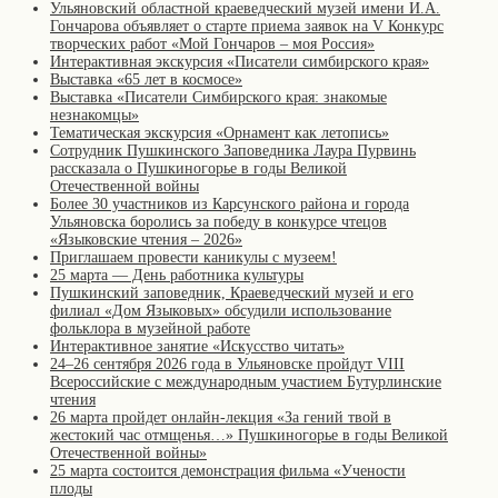
Ульяновский областной краеведческий музей имени И.А.
Гончарова объявляет о старте приема заявок на V Конкурс
творческих работ «Мой Гончаров – моя Россия»
Интерактивная экскурсия «Писатели симбирского края»
Выставка «65 лет в космосе»
Выставка «Писатели Симбирского края: знакомые
незнакомцы»
Тематическая экскурсия «Орнамент как летопись»
Сотрудник Пушкинского Заповедника Лаура Пурвинь
рассказала о Пушкиногорье в годы Великой
Отечественной войны
Более 30 участников из Карсунского района и города
Ульяновска боролись за победу в конкурсе чтецов
«Языковские чтения – 2026»
Приглашаем провести каникулы с музеем!
25 марта — День работника культуры
Пушкинский заповедник, Краеведческий музей и его
филиал «Дом Языковых» обсудили использование
фольклора в музейной работе
Интерактивное занятие «Искусство читать»
24–26 сентября 2026 года в Ульяновске пройдут VIII
Всероссийские с международным участием Бутурлинские
чтения
26 марта пройдет онлайн-лекция «За гений твой в
жестокий час отмщенья…» Пушкиногорье в годы Великой
Отечественной войны»
25 марта состоится демонстрация фильма «Учености
плоды