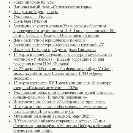
«Скрипинские Кучуры»
Национальный парк «Сенгилеевские горы»
Акшуатский дендропарк
Ульяновск — Ундоры
Здесь был Пушкин
Заседание круглого стола в Ульяновском областном
краеведческом музее имени И.А. Гончарова посвятят 80-
летию Победы в Великой Отечественной войне
День бесплатной юридической помощи
Заседание литературно-музыкальной гостиной «У
Языкова» 14 марта пройдет в Доме Гончарова
14 марта пройдет заседание литературно-музыкальной
гостиной «У Языкова» (к 222-й годовщине со дня
рождения поэта Н.М. Языкова)
26-27 марта 2025 г. в онлайн формате пройдет V Съезд
молодых работников Совета музеев ПФО «Время
молодых».
15 марта состоится XVII межмуниципальный конкурс
чтецов «Языковские чтения – 2025»
Ульяновский областной краеведческий музей объявляет
онлайн-флешмоб «В памяти поколений»
Интерактивное занятие «Сообщение из прошлого»
Интерактивное занятие «Космическое путешествие»,
посвященное Дню космонавтики.
Музейный семейный выходной, март 2025 г.
В Ульяновской области открылась выставка «Сыны
Отечества», посвящённая 80-летию Победы в Великой
Отечественной войне