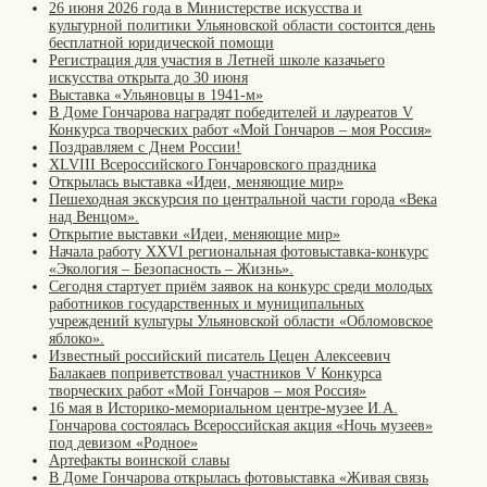
26 июня 2026 года в Министерстве искусства и
культурной политики Ульяновской области состоится день
бесплатной юридической помощи
Регистрация для участия в Летней школе казачьего
искусства открыта до 30 июня
Выставка «Ульяновцы в 1941-м»
В Доме Гончарова наградят победителей и лауреатов V
Конкурса творческих работ «Мой Гончаров – моя Россия»
Поздравляем с Днем России!
XLVIII Всероссийского Гончаровского праздника
Открылась выставка «Идеи, меняющие мир»
Пешеходная экскурсия по центральной части города «Века
над Венцом».
Открытие выставки «Идеи, меняющие мир»
Начала работу XXVI региональная фотовыставка-конкурс
«Экология – Безопасность – Жизнь».
Сегодня стартует приём заявок на конкурс среди молодых
работников государственных и муниципальных
учреждений культуры Ульяновской области «Обломовское
яблоко».
Известный российский писатель Цецен Алексеевич
Балакаев поприветствовал участников V Конкурса
творческих работ «Мой Гончаров – моя Россия»
16 мая в Историко-мемориальном центре-музее И.А.
Гончарова состоялась Всероссийская акция «Ночь музеев»
под девизом «Родное»
Артефакты воинской славы
В Доме Гончарова открылась фотовыставка «Живая связь