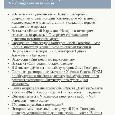
Часто задаваемые вопросы
«От вольности дворянства к Великой реформе».
Сотрудники отдела истории Ульяновского областного
краеведческого музея приступили к созданию нового
выставочного проекта
Выставка «Николай Карамзин. История в некотором
смысле…» открылась в Самарском епархиальном
церковно-историческом музее.
Обращение Амбассадора Конкурса «Мой Гончаров – моя
Россия, писателя, члена Союза писателей России и
Национальной ассоциации драматургов Цецена
Алексеевича Балакаева
Экскурсия «Они родня по вдохновенью»
Выставка «Они родня по вдохновенью»
В День молодёжи начнет работу дворик Дома Гончарова
Состоится расширенное заседание Учёного Совета УОКМ
по обсуждению проекта архитектурно-художественного
решения экспозиции Литературного музея «Дом
Языковых»
Книга очерков Ивана Гончарова «Фрегат „Паллада“» легла
в основу 48-го Всероссийского Гончаровского праздника
Объявлены итоги V Конкурса творческих работ «Мой
Гончаров – моя Россия»
Уборщик служебных помещений
Историко-мемориальный центр-музей И.А. Гончарова
проведет мероприятия в день рождения писателя 18 июня