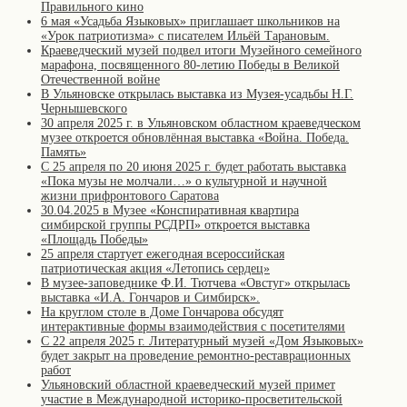
Правильного кино
6 мая «Усадьба Языковых» приглашает школьников на
«Урок патриотизма» с писателем Ильёй Тарановым.
Краеведческий музей подвел итоги Музейного семейного
марафона, посвященного 80-летию Победы в Великой
Отечественной войне
В Ульяновске открылась выставка из Музея-усадьбы Н.Г.
Чернышевского
30 апреля 2025 г. в Ульяновском областном краеведческом
музее откроется обновлённая выставка «Война. Победа.
Память»
С 25 апреля по 20 июня 2025 г. будет работать выставка
«Пока музы не молчали…» о культурной и научной
жизни прифронтового Саратова
30.04.2025 в Музее «Конспиративная квартира
симбирской группы РСДРП» откроется выставка
«Площадь Победы»
25 апреля стартует ежегодная всероссийская
патриотическая акция «Летопись сердец»
В музее-заповеднике Ф.И. Тютчева «Овстуг» открылась
выставка «И.А. Гончаров и Симбирск».
На круглом столе в Доме Гончарова обсудят
интерактивные формы взаимодействия с посетителями
С 22 апреля 2025 г. Литературный музей «Дом Языковых»
будет закрыт на проведение ремонтно-реставрационных
работ
Ульяновский областной краеведческий музей примет
участие в Международной историко-просветительской