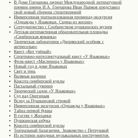
В Доме Гончарова лауреат Международной литературной
премии имени И.А. Гончарова Иван Пырков представил
свой новый сборник стихотворений
Иммерсивная театрализованная променад-экскурсия
«Однажды у Языковых. Сцены из жизни»
Сотрудничество с Сообществом пушкинских музеев
Детская интерактивная образовательная площадка
«Симбирская ярмарка»
Творческая лаборатория «Дворянский особняк с
антресолью»
Квест «Кот учёный»
Спортивно-интеллектуальный квест «У Языковых»
Фолк-квест «Масленица у Языковых»
Новый год в доме Языковых
Свет и тень
Валяные валенки
Красота симбирской куклы
Пасхальный сувенир
Творческий салон «У Языковых»
Суд над Онегиным
Вслед за Пушкинской строкой
Иммерсивная экскурсия «Однажды у Языковых»
Тайна первой буквы
В гостях у Жихарки
Пушкинская азбука
Красота симбирской куклы
Театральный балаганчик. Знакомство с Петрушкой
Из истории народных музыкальных инструментов.