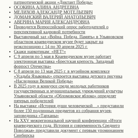
патриотической акции «Диктант Победы»
ОСОКИНА АЛИНА АНДРЕЕВНА
МЕЛИХОВ АЛЕКСАНДР МОТЕЛЬЕВИЧ
ДОМАНСКИЙ ВАЛЕРИЙ АНАТОЛЬЕВИЧ
АВЕРИНА МАРИЯ АЛЕКСАНДРОВНА
Проводится Всероссийский опрос работодателей о
перспективной кадровой потребности
Выставочный зал «Война. Победа. Память» в Ульяновском
областном краеведческом музее будет закрыт на
реэкспозицию с 14 по 30 апреля 2025 г.
Скажи наркотикам: «НЕТ!»
С 9 апреля по 5 мая в Краеведческом музее работает
электронная выставка «Брестская крепость. Западный
форпост Отечества»
С 8 апреля по 13 мая 2025 г. в музейном комплексе
«Усадьба Языковых» откроется выставка детского рисунка
«Наследники Великой Победы»
В 2025 году в конкурсе среди молодых работников
государственных и муниципальных учреждений культуры
Ульяновской области «Обломовское яблоко» определят
пятерых победителей
На выставке «История души человеческой…» представили
более 150 подлинных предметов из собрания музея-
заповедника «Тарханы»
На XXV межрегиональной научной конференции «Итоги
краеведческого года. История и современность Среднего
Поволжья» представили документ с первым упоминанием
Синбирска