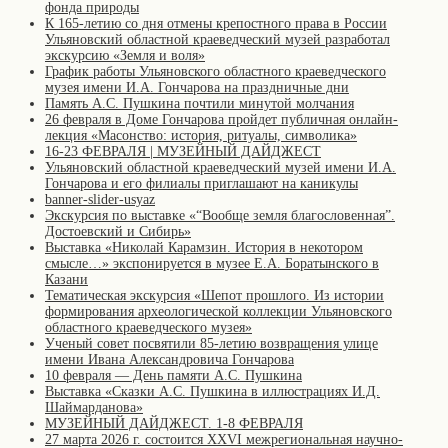
фонда природы
К 165-летию со дня отмены крепостного права в России
Ульяновский областной краеведческий музей разработал
экскурсию «Земля и воля»
График работы Ульяновского областного краеведческого
музея имени И.А. Гончарова на праздничные дни
Память А.С. Пушкина почтили минутой молчания
26 февраля в Доме Гончарова пройдет публичная онлайн-
лекция «Масонство: история, ритуалы, символика»
16-23 ФЕВРАЛЯ | МУЗЕЙНЫЙ ДАЙДЖЕСТ
Ульяновский областной краеведческий музей имени И.А.
Гончарова и его филиалы приглашают на каникулы
banner-slider-usyaz
Экскурсия по выставке «“Вообще земля благословенная”.
Достоевский и Сибирь»
Выставка «Николай Карамзин. История в некотором
смысле…» экспонируется в музее Е.А. Боратынского в
Казани
Тематическая экскурсия «Шепот прошлого. Из истории
формирования археологической коллекции Ульяновского
областного краеведческого музея»
Ученый совет посвятили 85-летию возвращения улице
имени Ивана Александровича Гончарова
10 февраля — День памяти А.С. Пушкина
Выставка «Сказки А.С. Пушкина в иллюстрациях И.Д.
Шаймарданова»
МУЗЕЙНЫЙ ДАЙДЖЕСТ. 1-8 ФЕВРАЛЯ
27 марта 2026 г. состоится XXVI межрегиональная научно-