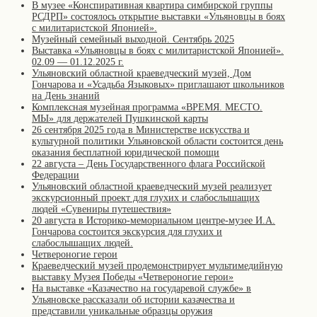
В музее «Конспиративная квартира симбирской группы
РСДРП» состоялось открытие выставки «Ульяновцы в боях
с милитаристской Японией».
Музейный семейный выходной. Сентябрь 2025
Выставка «Ульяновцы в боях с милитаристской Японией».
02.09 — 01.12.2025 г.
Ульяновский областной краеведческий музей, Дом
Гончарова и «Усадьба Языковых» приглашают школьников
на День знаний
Комплексная музейная программа «ВРЕМЯ. МЕСТО.
МЫ» для держателей Пушкинской карты
26 сентября 2025 года в Министерстве искусства и
культурной политики Ульяновской области состоится день
оказания бесплатной юридической помощи
22 августа – День Государственного флага Российской
Федерации
Ульяновский областной краеведческий музей реализует
экскурсионный проект для глухих и слабослышащих
людей «Сувениры путешествия»
20 августа в Историко-мемориальном центре-музее И.А.
Гончарова состоится экскурсия для глухих и
слабослышащих людей.
Четвероногие герои
Краеведческий музей продемонстрирует мультимедийную
выставку Музея Победы «Четвероногие герои»
На выставке «Казачество на государевой службе» в
Ульяновске рассказали об истории казачества и
представили уникальные образцы оружия