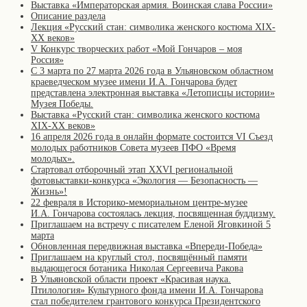
Выставка «Императорская армия. Воинская слава России»
Описание раздела
Лекция «Русский стан: символика женского костюма XIX-
XX веков»
V Конкурс творческих работ «Мой Гончаров – моя
Россия»
С 3 марта по 27 марта 2026 года в Ульяновском областном
краеведческом музее имени И.А. Гончарова будет
представлена электронная выставка «Летописцы истории»
Музея Победы.
Выставка «Русский стан: символика женского костюма
XIX-XX веков»
16 апреля 2026 года в онлайн формате состоится VI Съезд
молодых работников Совета музеев ПФО «Время
молодых».
Стартовал отборочный этап XXVI региональной
фотовыставки-конкурса «Экология — Безопасность —
Жизнь»!
22 февраля в Историко-мемориальном центре-музее
И.А. Гончарова состоялась лекция, посвященная буддизму.
Приглашаем на встречу с писателем Еленой Яговкиной 5
марта
Обновленная передвижная выставка «Впереди-Победа»
Приглашаем на круглый стол, посвящённый памяти
выдающегося ботаника Николая Сергеевича Ракова
В Ульяновской области проект «Красивая наука.
Птилология» Культурного фонда имени И.А. Гончарова
стал победителем грантового конкурса Президентского