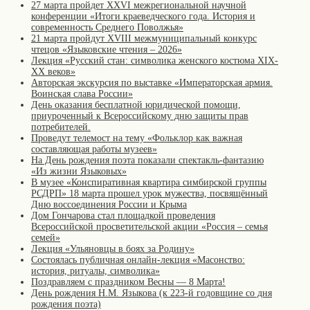
27 марта пройдет XXVI межрегиональной научной
конференции «Итоги краеведческого года. История и
современность Среднего Поволжья»
21 марта пройдут XVIII межмуниципальный конкурс
чтецов «Языковские чтения – 2026»
Лекция «Русский стан: символика женского костюма XIX-
XX веков»
Авторская экскурсия по выставке «Императорская армия.
Воинская слава России»
День оказания бесплатной юридической помощи,
приуроченный к Всероссийскому дню защиты прав
потребителей.
Проведут телемост на тему «Фольклор как важная
составляющая работы музеев»
На День рождения поэта показали спектакль-фантазию
«Из жизни Языковых»
В музее «Конспиративная квартира симбирской группы
РСДРП» 18 марта прошел урок мужества, посвящённый
Дню воссоединения России и Крыма
Дом Гончарова стал площадкой проведения
Всероссийской просветительской акции «Россия – семья
семей»
Лекция «Ульяновцы в боях за Родину»
Состоялась публичная онлайн-лекция «Масонство:
история, ритуалы, символика»
Поздравляем с праздником Весны — 8 Марта!
День рождения Н.М. Языкова (к 223-й годовщине со дня
рождения поэта)