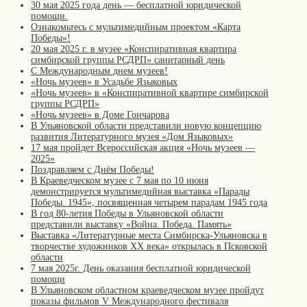
30 мая 2025 года день — бесплатной юридической
помощи.
Ознакомьтесь с мультимедийным проектом «Карта
Победы»!
20 мая 2025 г. в музее «Конспиративная квартира
симбирской группы РСДРП» санитарный день
С Международным днем музеев!
«Ночь музеев» в Усадьбе Языковых
«Ночь музеев» в «Конспиративной квартире симбирской
группы РСДРП»
«Ночь музеев» в Доме Гончарова
В Ульяновской области представили новую концепцию
развития Литературного музея «Дом Языковых»
17 мая пройдет Всероссийская акция «Ночь музеев —
2025»
Поздравляем с Днём Победы!
В Краеведческом музее с 7 мая по 10 июня
демонстрируется мультимедийная выставка «Парады
Победы. 1945», посвященная четырем парадам 1945 года
В год 80-летия Победы в Ульяновской области
представили выставку «Война. Победа. Память»
Выставка «Литературные места Симбирска-Ульяновска в
творчестве художников XX века» открылась в Псковской
области
7 мая 2025г. День оказания бесплатной юридической
помощи
В Ульяновском областном краеведческом музее пройдут
показы фильмов V Международного фестиваля