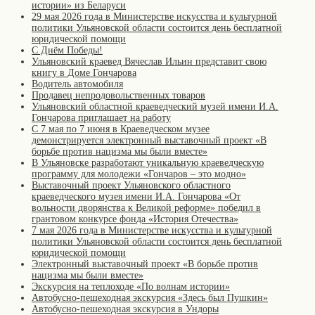
истории» из Беларуси
29 мая 2026 года в Министерстве искусства и культурной
политики Ульяновской области состоится день бесплатной
юридической помощи
С Днём Победы!
Ульяновский краевед Вячеслав Ильин представит свою
книгу в Доме Гончарова
Водитель автомобиля
Продавец непродовольственных товаров
Ульяновский областной краеведческий музей имени И.А.
Гончарова приглашает на работу
С 7 мая по 7 июня в Краеведческом музее
демонстрируется электронный выставочный проект «В
борьбе против нацизма мы были вместе»
В Ульяновске разработают уникальную краеведческую
программу для молодежи «Гончаров – это модно»
Выставочный проект Ульяновского областного
краеведческого музея имени И.А. Гончарова «От
вольности дворянства к Великой реформе» победил в
грантовом конкурсе фонда «История Отечества»
7 мая 2026 года в Министерстве искусства и культурной
политики Ульяновской области состоится день бесплатной
юридической помощи
Электронный выставочный проект «В борьбе против
нацизма мы были вместе»
Экскурсия на теплоходе «По волнам истории»
Автобусно-пешеходная экскурсия «Здесь был Пушкин»
Автобусно-пешеходная экскурсия в Ундоры