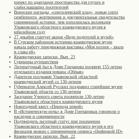
проект по адаптации пространства для глухих и
слабослышащих посетителей
Воинские награды, «сенгилеевский клад», новые сорта
симбирцита, жертвенник и документальные свидетельства
современной истории: чем пополнилась коллекция
Ульяновского областного краеведческого музея в
юбилейном году
27 декабря стартует акция «Веди родителей в музей»
В Сурском районном историко-краеведческом музее
начала работу передвижная выставка «Моя поэзия – хвала
и слава ей»
Краеведческие записки. Вып. 23
Сувениры путешествия
Литературный бал в Доме Гончарова посвятят 155-летию
отдельного издания романа «Обрыв»
Дарители поздравят Ульяновский областной
краеведческий музей со 130-летием
Губернатор Алексей Русских поздравил старейшие музеи
Ульяновской области со 130-летием
Заседание Ученого совета посвятили 130-летию
Ульяновского областного краеведческого музея
Новогодний квест «Природа зимой»
В «Историческую ночь» в Доме Гончаровых говорили о
наследии и современности
Подтвердить льготный статус при посещении
Ульяновского областного краеведческого музея и его
филиалов можно с применением сервиса «Цифровой ID»
Краеведческие записки. Вып. 22