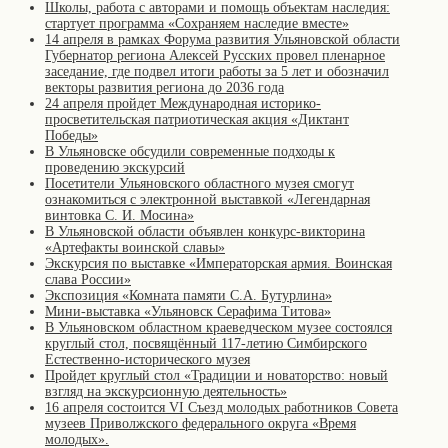
Школы, работа с авторами и помощь объектам наследия:
стартует программа «Сохраняем наследие вместе»
14 апреля в рамках Форума развития Ульяновской области
Губернатор региона Алексей Русских провел пленарное
заседание, где подвел итоги работы за 5 лет и обозначил
векторы развития региона до 2036 года
24 апреля пройдет Международная историко-
просветительская патриотическая акция «Диктант
Победы»
В Ульяновске обсудили современные подходы к
проведению экскурсий
Посетители Ульяновского областного музея смогут
ознакомиться с электронной выставкой «Легендарная
винтовка С. И. Мосина»
В Ульяновской области объявлен конкурс-викторина
«Артефакты воинской славы»
Экскурсия по выставке «Императорская армия. Воинская
слава России»
Экспозиция «Комната памяти С.А. Бутурлина»
Мини-выставка «Ульяновск Серафима Титова»
В Ульяновском областном краеведческом музее состоялся
круглый стол, посвящённый 117-летию Симбирского
Естественно-исторического музея
Пройдет круглый стол «Традиции и новаторство: новый
взгляд на экскурсионную деятельность»
16 апреля состоится VI Съезд молодых работников Совета
музеев Приволжского федерального округа «Время
молодых».