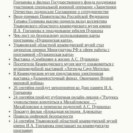
Гончарова и филиал Государственного фонда поддержки
участников специальной военной операции «Защитники
Отечества» подписали Соглашение о сотрудничестве
Вице-премьер Правительства Российской Федерации
Татьяна Голикова высоко оценила вклад коллектива
Ульяновского областного краеведческого музея имени
И.А. Гончарова в празднование юбилея Пушкина
Чек-лист по безопасному использованию карты
программы «Пушкинская карта».
Ульяновский областной краеведческий музей стал
лауреатом премии Минкультуры РФ в сфере работы с
программой «Пушкинская карта»
Выставка «Симбиряне в жизни А.С. Пушкина»
Посетители Краеведческого музея могут ознакомиться с
мультимедийной выставкой «Легенды Саур-Могилы»
В Краеведческом музее представлена электронная
выставка «Дальневосточный финал. Окончание Второй
мировой войны»
26 сентября пройдут мероприятия ко Дню памяти И.А.
Гончарова
24 сентября пройдет публичная онлайн-лекция «”Радуюсь
удовольствию воротиться в Михайловское…”.
Михайловское в переписке родителей А.С. Пушкина»
Покажут фильм «Блокадная юстиция. Адвокаты»
Правила цифровой безопасности
14 сентября Ульяновский областной краеведческий музей
имени И.А. Гончарова приглашает на краеведческую
программу