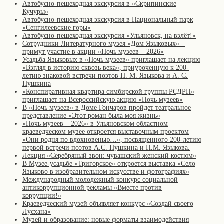
Автобусно-пешеходная экскурсия в «Скрипинские
Кучуры»
Автобусно-пешеходная экскурсия в Национальный парк
«Сенгилеевские горы»
Автобусно-пешеходная экскурсия «Ульяновск, на взлёт!»
Сотрудники Литературного музея «Дом Языковых» –
примут участие в акции «Ночь музеев – 2026»
Усадьба Языковых в «Ночь музеев» приглашает на лекцию
«Взгляд в историю сквозь века», приуроченную к 200-
летию знаковой встречи поэтов Н. М. Языкова и А. С.
Пушкина
«Конспиративная квартира симбирской группы РСДРП»
приглашает на Всероссийскую акцию «Ночь музеев»
В «Ночь музеев» в Доме Гончаров пройдет театральное
представление «Этот роман была моя жизнь»
«Ночь музеев – 2026» в Ульяновском областном
краеведческом музее откроется выставочным проектом
«Они родня по вдохновенью…», посвященного 200-летию
первой встречи поэтов А.С. Пушкина и Н.М. Языкова.
Лекция «Серебряный звон: чувашский женский костюм»
В Музее-усадьбе «Тригорское» откроется выставка «Село
Языково в изобразительном искусстве и фотографиях»
Международный молодежный конкурс социальной
антикоррупционной рекламы «Вместе против
коррупции!»
Краеведческий музей объявляет конкурс «Создай своего
Лусхана»
Музей и образование: новые форматы взаимодействия