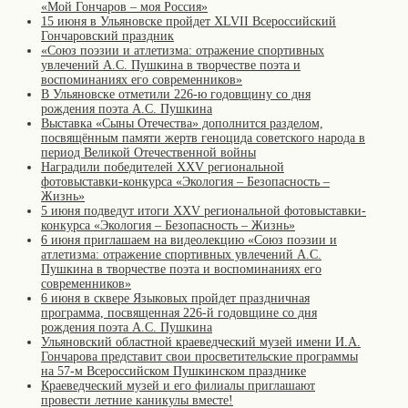
«Мой Гончаров – моя Россия»
15 июня в Ульяновске пройдет XLVII Всероссийский
Гончаровский праздник
«Союз поэзии и атлетизма: отражение спортивных
увлечений А.С. Пушкина в творчестве поэта и
воспоминаниях его современников»
В Ульяновске отметили 226-ю годовщину со дня
рождения поэта А.С. Пушкина
Выставка «Сыны Отечества» дополнится разделом,
посвящённым памяти жертв геноцида советского народа в
период Великой Отечественной войны
Наградили победителей XXV региональной
фотовыставки-конкурса «Экология – Безопасность –
Жизнь»
5 июня подведут итоги XXV региональной фотовыставки-
конкурса «Экология – Безопасность – Жизнь»
6 июня приглашаем на видеолекцию «Союз поэзии и
атлетизма: отражение спортивных увлечений А.С.
Пушкина в творчестве поэта и воспоминаниях его
современников»
6 июня в сквере Языковых пройдет праздничная
программа, посвященная 226-й годовщине со дня
рождения поэта А.С. Пушкина
Ульяновский областной краеведческий музей имени И.А.
Гончарова представит свои просветительские программы
на 57-м Всероссийском Пушкинском празднике
Краеведческий музей и его филиалы приглашают
провести летние каникулы вместе!