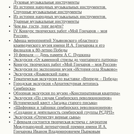
Духовые музыкальные инструменты
Из истории народных музыкальных инструментов.
Струнные музыкальные инструменты
Из истории народных музыкальных инструментов.
Ударные музыкальные инструменты
Чем вы, гости, торг ведёте?
IV Конкурс творческих работ «Мой Гончаров – моя
Россия».
Афиша мероприятий Ульяновского областного
краеведческого музея имени И.А. Гончарова и его
филиалов к 80-летию Победы
10 февраля — День памяти А.С. Пушкина
Экскурсия «От каменной стрелы до унитарного патрона»
Конкурс творческих работ «Мой Гончаров – моя Россия»
Экскурсия по экспозиции музея «История села Языково»
Экскурсия «Языковский парк»
Тематическая экскурсия по выставке «Впереди – Победа»
Городская экскурсия «Архитектурная летопись
Симбирска»
Обзорная экскурсия по музею «Конспиративная квартира»
Экскурсия «По следам Симбирских революционеров»
Исторический квест «Загадка старого письма»
«Шифровки и тайники симбирских революционеров»
«Создание и деятельность симбирской группы РСДРП»
Экскурсия «Отечеству верные сыны»
7 февраля состоится творческая встреча с лауреатом
Международной литературной премии имени И.А.
Гончарова Иваном Владимировичем Пырковым