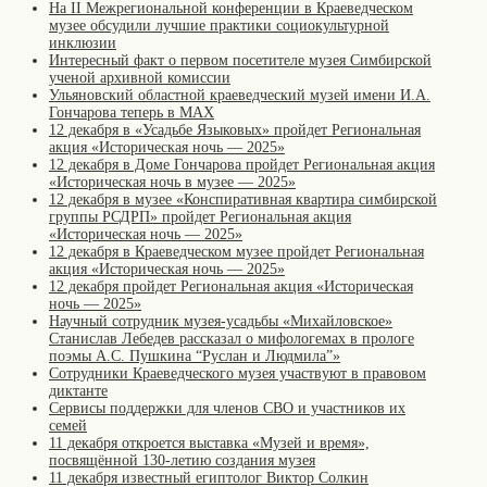
На II Межрегиональной конференции в Краеведческом
музее обсудили лучшие практики социокультурной
инклюзии
Интересный факт о первом посетителе музея Симбирской
ученой архивной комиссии
Ульяновский областной краеведческий музей имени И.А.
Гончарова теперь в MAX
12 декабря в «Усадьбе Языковых» пройдет Региональная
акция «Историческая ночь — 2025»
12 декабря в Доме Гончарова пройдет Региональная акция
«Историческая ночь в музее — 2025»
12 декабря в музее «Конспиративная квартира симбирской
группы РСДРП» пройдет Региональная акция
«Историческая ночь — 2025»
12 декабря в Краеведческом музее пройдет Региональная
акция «Историческая ночь — 2025»
12 декабря пройдет Региональная акция «Историческая
ночь — 2025»
Научный сотрудник музея-усадьбы «Михайловское»
Станислав Лебедев рассказал о мифологемах в прологе
поэмы А.С. Пушкина “Руслан и Людмила”»
Сотрудники Краеведческого музея участвуют в правовом
диктанте
Сервисы поддержки для членов СВО и участников их
семей
11 декабря откроется выставка «Музей и время»,
посвящённой 130-летию создания музея
11 декабря известный египтолог Виктор Солкин