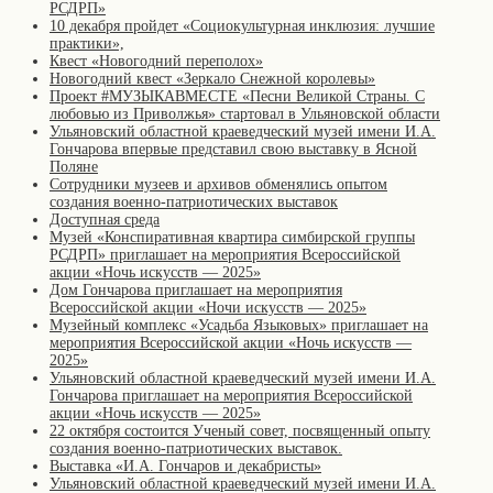
РСДРП»
10 декабря пройдет «Социокультурная инклюзия: лучшие
практики»,
Квест «Новогодний переполох»
Новогодний квест «Зеркало Снежной королевы»
Проект #МУЗЫКАВМЕСТЕ «Песни Великой Страны. С
любовью из Приволжья» стартовал в Ульяновской области
Ульяновский областной краеведческий музей имени И.А.
Гончарова впервые представил свою выставку в Ясной
Поляне
Сотрудники музеев и архивов обменялись опытом
создания военно-патриотических выставок
Доступная среда
Музей «Конспиративная квартира симбирской группы
РСДРП» приглашает на мероприятия Всероссийской
акции «Ночь искусств — 2025»
Дом Гончарова приглашает на мероприятия
Всероссийской акции «Ночи искусств — 2025»
Музейный комплекс «Усадьба Языковых» приглашает на
мероприятия Всероссийской акции «Ночь искусств —
2025»
Ульяновский областной краеведческий музей имени И.А.
Гончарова приглашает на мероприятия Всероссийской
акции «Ночь искусств — 2025»
22 октября состоится Ученый совет, посвященный опыту
создания военно-патриотических выставок.
Выставка «И.А. Гончаров и декабристы»
Ульяновский областной краеведческий музей имени И.А.