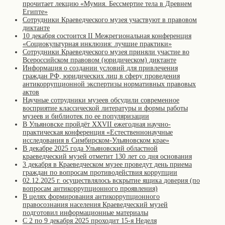
прочитает лекцию «Мумия. Бессмертие тела в Древнем
Египте»
Сотрудники Краеведческого музея участвуют в правовом
диктанте
10 декабря состоится II Межрегиональная конференция
«Cоциокультурная инклюзия: лучшие практики»
Сотрудники Краеведческого музея приняли участие во
Всероссийском правовом (юридическом) диктанте
Информация о создании условий для привлечения
граждан РФ, юридических лиц в сферу проведения
антикоррупционной экспертизы нормативных правовых
актов
Научные сотрудники музеев обсудили современное
восприятие классической литературы и формы работы
музеев и библиотек по ее популяризации
В Ульяновске пройдёт XXVII ежегодная научно-
практическая конференция «Естественнонаучные
исследования в Симбирском-Ульяновском крае»
В декабре 2025 года Ульяновский областной
краеведческий музей отметит 130 лет со дня основания
3 декабря в Краеведческом музее проведут день приема
граждан по вопросам противодействия коррупции
02.12.2025 г. осуществлялось вскрытие ящика доверия (по
вопросам антикоррупционного проявления)
В целях формирования антикоррупционного
правосознания населения Краеведческий музей
подготовил информационные материалы
С 2 по 9 декабря 2025 проходит 15-я Неделя