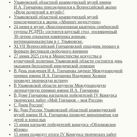
Ульяновский областной краеведческий музей имени
И.А. Гончарова присоединился к Всероссийской акции
«Веди родителей в музей»!
Ульяновский областной краеведческий музей
присоединится к акции «Абонент недоступен»
24 июня в музее «Конспиративная квартира симбирской
группы РСДРП» состоится круглый стол, посвященный
30-летию открытия памятника воинам-
интернационалистам в г. Ульяновске.
XLVII Всероссийский Гончаровский праздник прошел в
формате фестиваля свободного времени
27 июня 2025 года в Министерстве искусства и
культурной политики Ульяновской области состоится день
оказания бесплатной юридической помощи
В День рождения И.А. Гончарова лауреат Международной
премии имени И.А. Гончарова Владимир Холкин
проведет творческую встречу
В Ульяновской области вручили Международную
литературную премию имени И.А. Гончарова
В Доме Гончарова наградили победителей IV Конкурса
творческих работ «Мой Гончаров – моя Россия»
С Днем России!
Ко Дню России Ульяновский областной краеведческий
музей имени И.А. Гончарова проведет мероприятия для
детей и взрослых
15 июня наградят победителей конкурса «Обломовское
яблоко»
15 июня подведут итоги IV Конкурса творческих работ