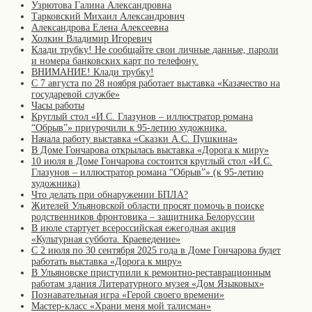
Узрютова Галина Александровна
Тарковский Михаил Александрович
Александрова Елена Алексеевна
Холкин Владимир Игоревич
Клади трубку! Не сообщайте свои личные данные, пароли
и номера банковских карт по телефону.
ВНИМАНИЕ! Клади трубку!
С 7 августа по 28 ноября работает выставка «Казачество на
государевой службе»
Часы работы
Круглый стол «И.С. Глазунов – иллюстратор романа
“Обрыв”» приурочили к 95-летию художника.
Начала работу выставка «Сказки А.С. Пушкина»
В Доме Гончарова открылась выставка «Дорога к миру»
10 июля в Доме Гончарова состоится круглый стол «И.С.
Глазунов – иллюстратор романа “Обрыв”» (к 95-летию
художника)
Что делать при обнаружении БПЛА?
Жителей Ульяновской области просят помочь в поиске
родственников фронтовика – защитника Белоруссии
В июле стартует всероссийская ежегодная акция
«Культурная суббота. Краеведение»
С 2 июля по 30 сентября 2025 года в Доме Гончарова будет
работать выставка «Дорога к миру»
В Ульяновске приступили к ремонтно-реставрационным
работам здания Литературного музея «Дом Языковых»
Познавательная игра «Герой своего времени»
Мастер-класс «Храни меня мой талисман»