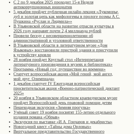
С 2 по 9 декабря 2025 проходит 15-я Неделя
антикоррупционных инициатив
5 декабря пройдет публичная онлайн-лекция «Лукоморье,
дуб и золотая цепь как мифологемы в прологе поэмы А.С.
Пушкина «Руслан и Людмила»»
В Ульяновской области на развитие отрасли культуры в
2026 году направят почти 2,4 миллиарда рублей
Провели беседу с несовершеннолетними об
административной и уголовной ответственности
В Ульяновской области в литературном музее «Дом
Языковых» восстановили пристрой здания и приступили
к устройству кровли
28 ноября пройдет Круглый стол «Интерпретация
литературного произведения в музеях и библиотеках»
Программа «Новый год: путешествие во времени»
Стартует всероссийская акция «Мой гений, мой ангел,
мой друг. Олимпиада»
1 декабря стартует IV Ежегодная всероссийская
просветительская акция «Военно-патриотический диктант
2025»
20 ноября в Ульяновском областном краеведческом музее
пройдет Всероссийский день правовой помощи детям
Пешеходная экскурсия «Зимняя прогулка»
Учёный совет 19 ноября посвятят 155-летию отдельного
издания романа «Обрыв»
Экскурсия по выставке «И.А. Гончаров и декабристы»
Новогодний квест «Тайны дома Орловых»
Виртуальное представительство Государственного