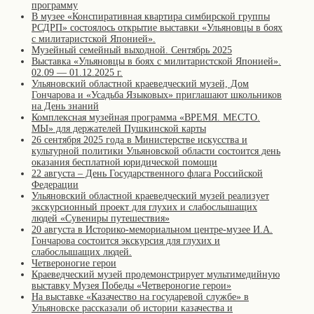
программу
В музее «Конспиративная квартира симбирской группы
РСДРП» состоялось открытие выставки «Ульяновцы в боях
с милитаристской Японией».
Музейный семейный выходной. Сентябрь 2025
Выставка «Ульяновцы в боях с милитаристской Японией».
02.09 — 01.12.2025 г.
Ульяновский областной краеведческий музей, Дом
Гончарова и «Усадьба Языковых» приглашают школьников
на День знаний
Комплексная музейная программа «ВРЕМЯ. МЕСТО.
МЫ» для держателей Пушкинской карты
26 сентября 2025 года в Министерстве искусства и
культурной политики Ульяновской области состоится день
оказания бесплатной юридической помощи
22 августа – День Государственного флага Российской
Федерации
Ульяновский областной краеведческий музей реализует
экскурсионный проект для глухих и слабослышащих
людей «Сувениры путешествия»
20 августа в Историко-мемориальном центре-музее И.А.
Гончарова состоится экскурсия для глухих и
слабослышащих людей.
Четвероногие герои
Краеведческий музей продемонстрирует мультимедийную
выставку Музея Победы «Четвероногие герои»
На выставке «Казачество на государевой службе» в
Ульяновске рассказали об истории казачества и