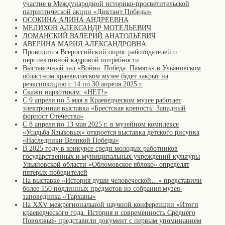
участие в Международной историко-просветительской
патриотической акции «Диктант Победы»
ОСОКИНА АЛИНА АНДРЕЕВНА
МЕЛИХОВ АЛЕКСАНДР МОТЕЛЬЕВИЧ
ДОМАНСКИЙ ВАЛЕРИЙ АНАТОЛЬЕВИЧ
АВЕРИНА МАРИЯ АЛЕКСАНДРОВНА
Проводится Всероссийский опрос работодателей о
перспективной кадровой потребности
Выставочный зал «Война. Победа. Память» в Ульяновском
областном краеведческом музее будет закрыт на
реэкспозицию с 14 по 30 апреля 2025 г.
Скажи наркотикам: «НЕТ!»
С 9 апреля по 5 мая в Краеведческом музее работает
электронная выставка «Брестская крепость. Западный
форпост Отечества»
С 8 апреля по 13 мая 2025 г. в музейном комплексе
«Усадьба Языковых» откроется выставка детского рисунка
«Наследники Великой Победы»
В 2025 году в конкурсе среди молодых работников
государственных и муниципальных учреждений культуры
Ульяновской области «Обломовское яблоко» определят
пятерых победителей
На выставке «История души человеческой…» представили
более 150 подлинных предметов из собрания музея-
заповедника «Тарханы»
На XXV межрегиональной научной конференции «Итоги
краеведческого года. История и современность Среднего
Поволжья» представили документ с первым упоминанием