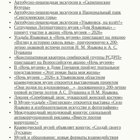
Автобусно-пешеходная экскурсия в «Скрипинские
Кучуры»
Автобусно-пешеходная экскурсия в Национальный парк
«Сенгилеевские горы»
Автобусно-пешеходная экскурсия «Ульяновск, на взлёт!»
Сотрудники Литературного музея «Дом Языковых» –
примут участие в акции «Ночь музеев – 2026»
Усадьба Языковых в «Ночь музеев» приглашает на лекцию
«Взгляд в историю сквозь века», приуроченную к 200-
летию знаковой встречи поэтов Н. М. Языкова и А. С.
Пушкина
«Конспиративная квартира симбирской группы РСДРП»
приглашает на Всероссийскую акцию «Ночь музеев»
В «Ночь музеев» в Доме Гончаров пройдет театральное
представление «Этот роман была моя жизнь»
«Ночь музеев – 2026» в Ульяновском областном
краеведческом музее откроется выставочным проектом
«Они родня по вдохновенью…», посвященного 200-летию
первой встречи поэтов А.С. Пушкина и Н.М. Языкова.
Лекция «Серебряный звон: чувашский женский костюм»
В Музее-усадьбе «Тригорское» откроется выставка «Село
Языково в изобразительном искусстве и фотографиях»
Международный молодежный конкурс социальной
антикоррупционной рекламы «Вместе против
коррупции!»
Краеведческий музей объявляет конкурс «Создай своего
Лусхана»
Музей и образование: новые форматы взаимодействия