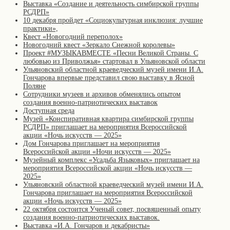
Выставка «Создание и деятельность симбирской группы
РСДРП»
10 декабря пройдет «Социокультурная инклюзия: лучшие
практики»,
Квест «Новогодний переполох»
Новогодний квест «Зеркало Снежной королевы»
Проект #МУЗЫКАВМЕСТЕ «Песни Великой Страны. С
любовью из Приволжья» стартовал в Ульяновской области
Ульяновский областной краеведческий музей имени И.А.
Гончарова впервые представил свою выставку в Ясной
Поляне
Сотрудники музеев и архивов обменялись опытом
создания военно-патриотических выставок
Доступная среда
Музей «Конспиративная квартира симбирской группы
РСДРП» приглашает на мероприятия Всероссийской
акции «Ночь искусств — 2025»
Дом Гончарова приглашает на мероприятия
Всероссийской акции «Ночи искусств — 2025»
Музейный комплекс «Усадьба Языковых» приглашает на
мероприятия Всероссийской акции «Ночь искусств —
2025»
Ульяновский областной краеведческий музей имени И.А.
Гончарова приглашает на мероприятия Всероссийской
акции «Ночь искусств — 2025»
22 октября состоится Ученый совет, посвященный опыту
создания военно-патриотических выставок.
Выставка «И.А. Гончаров и декабристы»