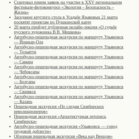
Стартовал прием заявок на участие в XXV региональном
фестивале-фотоконкурсе «Экология – Безопасность –
Жизнь»
Заседание круглого стола в Усадьбе Языковых 21 марта
посвятят проектам по Пушкинской карте
20 марта пройдет публичная онлайн-лекция «О судьбе
русского художника В.В. Мешкова»
Автобусно-пешеходная экскурсия по маршруту Ульяновск
— Йошкар-Ола
Автобусно-пешеходная экскурсия по маршруту Ульяновск
— Тольятти
Автобусно-пешеходная экскурсия по маршруту Ульяновск
— Самара
Автобусно-пешеходная экскурсия по маршруту Ульяновск
— Чебоксары
Автобусно-пешеходная экскурсия по маршруту Ульяновск
— Болгары
Автобусно-пешеходная экскурсия по маршруту Ульяновск
— Свияжск
Автобусно-пешеходная экскурсия по маршруту Ульяновск
— Казань
Пешеходная экскурсия «По следам Симбирских
революционеров»
Пешеходная экскурсия «Архитектурная летопись
Симбирска»
Автобусно-пешеходная экскурсия «Ульяновск — город
трудовой доблести»
Обзорная пешеходная экскурсия «Века над Венцом»