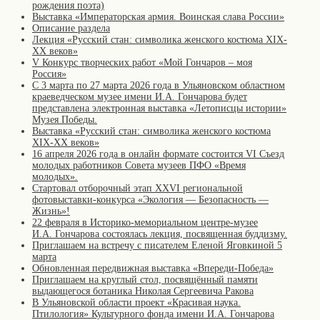
рождения поэта)
Выставка «Императорская армия. Воинская слава России»
Описание раздела
Лекция «Русский стан: символика женского костюма XIX-
XX веков»
V Конкурс творческих работ «Мой Гончаров – моя
Россия»
С 3 марта по 27 марта 2026 года в Ульяновском областном
краеведческом музее имени И.А. Гончарова будет
представлена электронная выставка «Летописцы истории»
Музея Победы.
Выставка «Русский стан: символика женского костюма
XIX-XX веков»
16 апреля 2026 года в онлайн формате состоится VI Съезд
молодых работников Совета музеев ПФО «Время
молодых».
Стартовал отборочный этап XXVI региональной
фотовыставки-конкурса «Экология — Безопасность —
Жизнь»!
22 февраля в Историко-мемориальном центре-музее
И.А. Гончарова состоялась лекция, посвященная буддизму.
Приглашаем на встречу с писателем Еленой Яговкиной 5
марта
Обновленная передвижная выставка «Впереди-Победа»
Приглашаем на круглый стол, посвящённый памяти
выдающегося ботаника Николая Сергеевича Ракова
В Ульяновской области проект «Красивая наука.
Птилология» Культурного фонда имени И.А. Гончарова