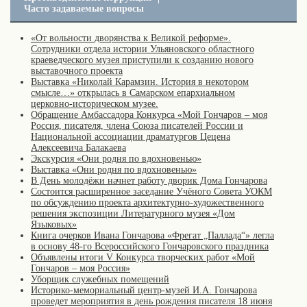
Часто задаваемые вопросы
«От вольности дворянства к Великой реформе».
Сотрудники отдела истории Ульяновского областного
краеведческого музея приступили к созданию нового
выставочного проекта
Выставка «Николай Карамзин. История в некотором
смысле…» открылась в Самарском епархиальном
церковно-историческом музее.
Обращение Амбассадора Конкурса «Мой Гончаров – моя
Россия, писателя, члена Союза писателей России и
Национальной ассоциации драматургов Цецена
Алексеевича Балакаева
Экскурсия «Они родня по вдохновенью»
Выставка «Они родня по вдохновенью»
В День молодёжи начнет работу дворик Дома Гончарова
Состоится расширенное заседание Учёного Совета УОКМ
по обсуждению проекта архитектурно-художественного
решения экспозиции Литературного музея «Дом
Языковых»
Книга очерков Ивана Гончарова «Фрегат „Паллада“» легла
в основу 48-го Всероссийского Гончаровского праздника
Объявлены итоги V Конкурса творческих работ «Мой
Гончаров – моя Россия»
Уборщик служебных помещений
Историко-мемориальный центр-музей И.А. Гончарова
проведет мероприятия в день рождения писателя 18 июня