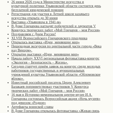
26 июня 2026 года в Министерстве искусства и
культурной политики Ульяновской области состоится день
бесплатной юридической помощи
Регистрация для участия в Летней школе казачьего
искусства открыта до 30 июня
Выставка «Ульяновцы в 1941-м»
В Доме Гончарова наградят победителей и лауреатов V
Конкурса творческих работ «Мой Гончаров – моя Россия»
Поздравляем с Днем России!
XLVIII Всероссийского Гончаровского праздника
Открылась выставка «Идеи, меняющие мир»
Пешеходная экскурсия по центральной части города «Века
над Венцом».
Открытие выставки «Идеи, меняющие мир»
Начала работу XXVI региональная фотовыставка-конкурс
«Экология – Безопасность – Жизнь».
Сегодня стартует приём заявок на конкурс среди молодых
работников государственных и муниципальных
учреждений культуры Ульяновской области «Обломовское
яблоко».
Известный российский писатель Цецен Алексеевич
Балакаев поприветствовал участников V Конкурса
творческих работ «Мой Гончаров – моя Россия»
16 мая в Историко-мемориальном центре-музее И.А.
Гончарова состоялась Всероссийская акция «Ночь музеев»
под девизом «Родное»
Артефакты воинской славы
В Доме Гончарова открылась фотовыставка «Живая связь