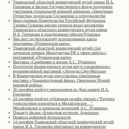
Ульяновский областной краеведческий музей имени И.А.
Гончарова и филиал Государственного фонда поддержки
участников специальной военной операции «Защитники
Отечества» подписали Соглашение о сотрудничестве
Вице-премьер Правительства Российской Федерации
Татьяна Голикова высоко оценила вклад коллектива
Ульяновского областного краеведческого музея имени
И.А. Гончарова в празднование юбилея Пушкина
Чек-лист по безопасному использованию карты
программы «Пушкинская карта».
Ульяновский областной краеведческий музей стал
лауреатом премии Минкультуры РФ в сфере работы с
программой «Пушкинская карта»
Выставка «Симбиряне в жизни А.С. Пушкина»
Посетители Краеведческого музея могут ознакомиться с
мультимедийной выставкой «Легенды Саур-Могилы»
В Краеведческом музее представлена электронная
выставка «Дальневосточный финал. Окончание Второй
мировой войны»
26 сентября пройдут мероприятия ко Дню памяти И.А.
Гончарова
24 сентября пройдет публичная онлайн-лекция «”Радуюсь
удовольствию воротиться в Михайловское…”.
Михайловское в переписке родителей А.С. Пушкина»
Покажут фильм «Блокадная юстиция. Адвокаты»
Правила цифровой безопасности
14 сентября Ульяновский областной краеведческий музей
имени И.А. Гончарова приглашает на краеведческую