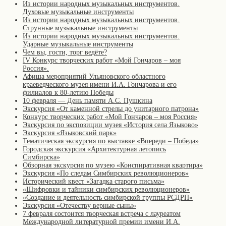
Из истории народных музыкальных инструментов.
Духовые музыкальные инструменты
Из истории народных музыкальных инструментов.
Струнные музыкальные инструменты
Из истории народных музыкальных инструментов.
Ударные музыкальные инструменты
Чем вы, гости, торг ведёте?
IV Конкурс творческих работ «Мой Гончаров – моя
Россия».
Афиша мероприятий Ульяновского областного
краеведческого музея имени И.А. Гончарова и его
филиалов к 80-летию Победы
10 февраля — День памяти А.С. Пушкина
Экскурсия «От каменной стрелы до унитарного патрона»
Конкурс творческих работ «Мой Гончаров – моя Россия»
Экскурсия по экспозиции музея «История села Языково»
Экскурсия «Языковский парк»
Тематическая экскурсия по выставке «Впереди – Победа»
Городская экскурсия «Архитектурная летопись
Симбирска»
Обзорная экскурсия по музею «Конспиративная квартира»
Экскурсия «По следам Симбирских революционеров»
Исторический квест «Загадка старого письма»
«Шифровки и тайники симбирских революционеров»
«Создание и деятельность симбирской группы РСДРП»
Экскурсия «Отечеству верные сыны»
7 февраля состоится творческая встреча с лауреатом
Международной литературной премии имени И.А.