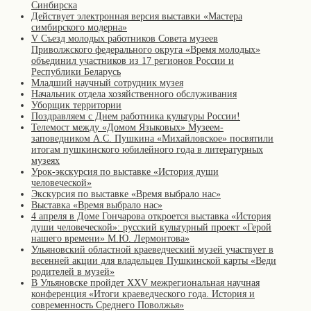
Синбирска
Действует электронная версия выставки «Мастера
симбирского модерна»
V Съезд молодых работников Совета музеев
Приволжского федерального округа «Время молодых»
объединил участников из 17 регионов России и
Республики Беларусь
Младший научный сотрудник музея
Начальник отдела хозяйственного обслуживания
Уборщик территории
Поздравляем с Днем работника культуры России!
Телемост между «Домом Языковых» Музеем-
заповедником А.С. Пушкина «Михайловское» посвятили
итогам пушкинского юбилейного года в литературных
музеях
Урок-экскурсия по выставке «История души
человеческой»
Экскурсия по выставке «Время выбрало нас»
Выставка «Время выбрало нас»
4 апреля в Доме Гончарова откроется выставка «История
души человеческой»: русский культурный проект «Герой
нашего времени» М.Ю. Лермонтова»
Ульяновский областной краеведческий музей участвует в
весенней акции для владельцев Пушкинской карты «Веди
родителей в музей»
В Ульяновске пройдет XXV межрегиональная научная
конференция «Итоги краеведческого года. История и
современность Среднего Поволжья»