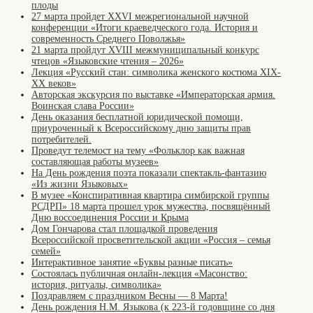
плоды
27 марта пройдет XXVI межрегиональной научной
конференции «Итоги краеведческого года. История и
современность Среднего Поволжья»
21 марта пройдут XVIII межмуниципальный конкурс
чтецов «Языковские чтения – 2026»
Лекция «Русский стан: символика женского костюма XIX-
XX веков»
Авторская экскурсия по выставке «Императорская армия.
Воинская слава России»
День оказания бесплатной юридической помощи,
приуроченный к Всероссийскому дню защиты прав
потребителей.
Проведут телемост на тему «Фольклор как важная
составляющая работы музеев»
На День рождения поэта показали спектакль-фантазию
«Из жизни Языковых»
В музее «Конспиративная квартира симбирской группы
РСДРП» 18 марта прошел урок мужества, посвящённый
Дню воссоединения России и Крыма
Дом Гончарова стал площадкой проведения
Всероссийской просветительской акции «Россия – семья
семей»
Интерактивное занятие «Буквы разные писать»
Состоялась публичная онлайн-лекция «Масонство:
история, ритуалы, символика»
Поздравляем с праздником Весны — 8 Марта!
День рождения Н.М. Языкова (к 223-й годовщине со дня