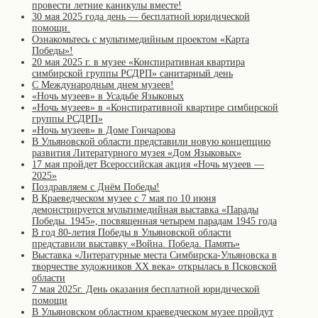
провести летние каникулы вместе!
30 мая 2025 года день — бесплатной юридической
помощи.
Ознакомьтесь с мультимедийным проектом «Карта
Победы»!
20 мая 2025 г. в музее «Конспиративная квартира
симбирской группы РСДРП» санитарный день
С Международным днем музеев!
«Ночь музеев» в Усадьбе Языковых
«Ночь музеев» в «Конспиративной квартире симбирской
группы РСДРП»
«Ночь музеев» в Доме Гончарова
В Ульяновской области представили новую концепцию
развития Литературного музея «Дом Языковых»
17 мая пройдет Всероссийская акция «Ночь музеев —
2025»
Поздравляем с Днём Победы!
В Краеведческом музее с 7 мая по 10 июня
демонстрируется мультимедийная выставка «Парады
Победы. 1945», посвященная четырем парадам 1945 года
В год 80-летия Победы в Ульяновской области
представили выставку «Война. Победа. Память»
Выставка «Литературные места Симбирска-Ульяновска в
творчестве художников XX века» открылась в Псковской
области
7 мая 2025г. День оказания бесплатной юридической
помощи
В Ульяновском областном краеведческом музее пройдут