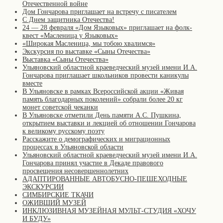
Отечественной войне
Дом Гончарова приглашает на встречу с писателем
С Днем защитника Отечества!
24 — 28 февраля «Дом Языковых» приглашает на фолк-
квест «Масленица у Языковых»
«Широкая Масленица, мы тобою хвалимся»
Экскурсия по выставке «Сыны Отечества»
Выставка «Сыны Отечества»
Ульяновский областной краеведческий музей имени И.А.
Гончарова приглашает школьников провести каникулы
вместе
В Ульяновске в рамках Всероссийской акции «Живая
память благодарных поколений» собрали более 20 кг
монет советской чеканки
В Ульяновске отметили День памяти А.С. Пушкина,
открытием выставки и лекцией об отношении Гончарова
к великому русскому поэту
Расскажите о демографических и миграционных
процессах в Ульяновской области
Ульяновский областной краеведческий музей имени И.А.
Гончарова принял участие в Декаде правового
просвещения несовершеннолетних
АДАПТИРОВАННЫЕ АВТОБУСНО-ПЕШЕХОДНЫЕ
ЭКСКУРСИИ
СИМБИРСКИЕ ТКАЧИ
ОЖИВШИЙ МУЗЕЙ
ИНКЛЮЗИВНАЯ МУЗЕЙНАЯ МУЛЬТ-СТУДИЯ «ХОЧУ
И БУДУ»