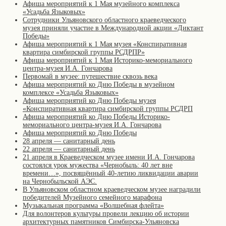
Афиша мероприятий к 1 Мая музейного комплекса
«Усадьба Языковых»
Сотрудники Ульяновского областного краеведческого
музея приняли участие в Международной акции «Диктант
Победы»
Афиша мероприятий к 1 Мая музея «Конспиративная
квартира симбирской группы РСДРПР»
Афиша мероприятий к 1 Мая Историко-мемориального
центра-музея И.А. Гончарова
Первомай в музее: путешествие сквозь века
Афиша мероприятий ко Дню Победы в музейном
комплексе «Усадьба Языковых»
Афиша мероприятий ко Дню Победы музея
«Конспиративная квартира симбирской группы РСДРП
Афиша мероприятий ко Дню Победы Историко-
мемориального центра-музея И.А. Гончарова
Афиша мероприятий ко Дню Победы
28 апреля — санитарный день
22 апреля — санитарный день
21 апреля в Краеведческом музее имени И.А. Гончарова
состоялся урок мужества «Чернобыль: 40 лет вне
времени…», посвящённый 40-летию ликвидации аварии
на Чернобыльской АЭС.
В Ульяновском областном краеведческом музее наградили
победителей Музейного семейного марафона
Музыкальная программа «Волшебная флейта»
Для волонтеров культуры провели лекцию об истории
архитектурных памятников Симбирска-Ульяновска