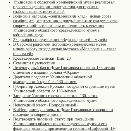
Ульяновский областной краеведческий музей реализовал
проект по адаптации пространства для глухих и
слабослышащих посетителей
Воинские награды, «сенгилеевский клад», новые сорта
симбирцита, жертвенник и документальные свидетельства
современной истории: чем пополнилась коллекция
Ульяновского областного краеведческого музея в
юбилейном году
27 декабря стартует акция «Веди родителей в музей»
В Сурском районном историко-краеведческом музее
начала работу передвижная выставка «Моя поэзия – хвала
и слава ей»
Краеведческие записки. Вып. 23
Сувениры путешествия
Литературный бал в Доме Гончарова посвятят 155-летию
отдельного издания романа «Обрыв»
Дарители поздравят Ульяновский областной
краеведческий музей со 130-летием
Губернатор Алексей Русских поздравил старейшие музеи
Ульяновской области со 130-летием
Заседание Ученого совета посвятили 130-летию
Ульяновского областного краеведческого музея
Новогодний квест «Природа зимой»
В «Историческую ночь» в Доме Гончаровых говорили о
наследии и современности
Подтвердить льготный статус при посещении
Ульяновского областного краеведческого музея и его
филиалов можно с применением сервиса «Цифровой ID»