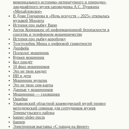
мемориального историко-литературного и природно-
ландшафтного музея-заповедника А.С. Пушкина
«Михайловское»
В Доме Гончарова в «Ночь искусств – 2025» открылась
музыкой Моцарта
История про рыбку Варю
Антон Корюшкин об информационной безопасности в
соцсетях и телефонном мошенничестве
История про рыбку-коробочку
Толстолобик Миша о цифровой грамотности
Дипфейк
Психолог мошенник
Курьер мошенник
Код придёт
10 фраз мошенников
Это не твои кредит
ИИ и дети
Мошенник мультик
Это не твои сим-карты
Данные у мошенников
Мошенники — газовщики
Ошибки
Ульяновский областной краеведческий музей провел
методический семинар для сотрудников музеев
Тереньгульского района
banner-slider-imcm
баннер
Электронная выставка «С парада на фронт»