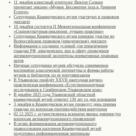
11 декабря известный египтолог Виктор Солкин
прочитает лекцию «Мумия. Бессмертие тела в Древнем
Египте»
Сотрудники Краеведческого музея участвуют в правовом
диктанте
10 декабря состоится II Межрегиональная конференция
«Cоциокультурная инклюзия: лучшие практики»
Сотрудники Краеведческого музея приняли участие во
Всероссийском правовом (юридическом) диктанте
Информация о создании условий для привлечения
граждан РФ, юридических лиц в сферу проведения
антикоррупционной экспертизы нормативных правовых
актов
Научные сотрудники музеев обсудили современное
восприятие классической литературы и формы работы
музеев и библиотек по ее популяризации
В Ульяновске пройдёт XXVII ежегодная научно-
практическая конференция «Естественнонаучные
исследования в Симбирском-Ульяновском крае»
В декабре 2025 года Ульяновский областной
краеведческий музей отметит 130 лет со дня основания
3 декабря в Краеведческом музее проведут день приема
граждан по вопросам противодействия коррупции
02.12.2025 г. осуществлялось вскрытие ящика доверия (по
вопросам антикоррупционного проявления)
В целях формирования антикоррупционного
правосознания населения Краеведческий музей
подготовил информационные материалы