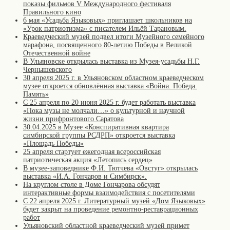
показы фильмов V Международного фестиваля
Правильного кино
6 мая «Усадьба Языковых» приглашает школьников на
«Урок патриотизма» с писателем Ильёй Тарановым.
Краеведческий музей подвел итоги Музейного семейного
марафона, посвященного 80-летию Победы в Великой
Отечественной войне
В Ульяновске открылась выставка из Музея-усадьбы Н.Г.
Чернышевского
30 апреля 2025 г. в Ульяновском областном краеведческом
музее откроется обновлённая выставка «Война. Победа.
Память»
С 25 апреля по 20 июня 2025 г. будет работать выставка
«Пока музы не молчали…» о культурной и научной
жизни прифронтового Саратова
30.04.2025 в Музее «Конспиративная квартира
симбирской группы РСДРП» откроется выставка
«Площадь Победы»
25 апреля стартует ежегодная всероссийская
патриотическая акция «Летопись сердец»
В музее-заповеднике Ф.И. Тютчева «Овстуг» открылась
выставка «И.А. Гончаров и Симбирск».
На круглом столе в Доме Гончарова обсудят
интерактивные формы взаимодействия с посетителями
С 22 апреля 2025 г. Литературный музей «Дом Языковых»
будет закрыт на проведение ремонтно-реставрационных
работ
Ульяновский областной краеведческий музей примет