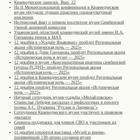
Краеведческие записки. Вып. 22
На II Межрегиональной конференции в Краеведческом
музее обсудили лучшие практики социокультурной
инклюзии
Интересный факт о первом посетителе музея Симбирской
ученой архивной комиссии
Ульяновский областной краеведческий музей имени И.А.
Гончарова теперь в MAX
12 декабря в «Усадьбе Языковых» пройдет Региональная
акция «Историческая ночь — 2025»
12 декабря в Доме Гончарова пройдет Региональная акция
«Историческая ночь в музее — 2025»
12 декабря в музее «Конспиративная квартира симбирской
группы РСДРП» пройдет Региональная акция
«Историческая ночь — 2025»
12 декабря в Краеведческом музее пройдет Региональная
акция «Историческая ночь — 2025»
12 декабря пройдет Региональная акция «Историческая
ночь — 2025»
Научный сотрудник музея-усадьбы «Михайловское»
Станислав Лебедев рассказал о мифологемах в прологе
поэмы А.С. Пушкина “Руслан и Людмила”»
Сотрудники Краеведческого музея участвуют в правовом
диктанте
Сервисы поддержки для членов СВО и участников их
семей
11 декабря откроется выставка «Музей и время»,
посвящённой 130-летию создания музея