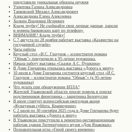
представили уникальные образцы оружия
Узрютова Галина Александровна
Тарковский Михаил Александрович
Александрова Елена Алексеевна
Холкин Владимир Игоревич
Клади трубку! Не сообщайте свои личные данные, пароли
и номера банковских карт по телефону.
ВНИМАНИЕ! Клади трубку!
С 7 августа по 28 ноября работает выставка «Казачество на
государевой службе»
Часы работы
Круглый стол «И.С. Глазунов – иллюстратор романа
“Обрыв”» приурочили к 95-летию художника.
Начала работу выставка «Сказки А.С. Пушкина»
В Доме Гончарова открылась выставка «Дорога к миру»
10 июля в Доме Гончарова состоится круглый стол «И.С.
Глазунов – иллюстратор романа “Обрыв”» (к 95-летию
художника)
Что делать при обнаружении БПЛА?
Жителей Ульяновской области просят помочь в поиске
родственников фронтовика – защитника Белоруссии
В июле стартует всероссийская ежегодная акция
«Культурная суббота. Краеведение»
С 2 июля по 30 сентября 2025 года в Доме Гончарова будет
работать выставка «Дорога к миру»
В Ульяновске приступили к ремонтно-реставрационным
работам здания Литературного музея «Дом Языковых»
Познавательная игра «Герой своего времени»