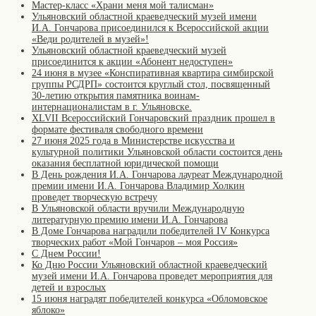
Мастер-класс «Храни меня мой талисман»
Ульяновский областной краеведческий музей имени
И.А. Гончарова присоединился к Всероссийской акции
«Веди родителей в музей»!
Ульяновский областной краеведческий музей
присоединится к акции «Абонент недоступен»
24 июня в музее «Конспиративная квартира симбирской
группы РСДРП» состоится круглый стол, посвященный
30-летию открытия памятника воинам-
интернационалистам в г. Ульяновске.
XLVII Всероссийский Гончаровский праздник прошел в
формате фестиваля свободного времени
27 июня 2025 года в Министерстве искусства и
культурной политики Ульяновской области состоится день
оказания бесплатной юридической помощи
В День рождения И.А. Гончарова лауреат Международной
премии имени И.А. Гончарова Владимир Холкин
проведет творческую встречу
В Ульяновской области вручили Международную
литературную премию имени И.А. Гончарова
В Доме Гончарова наградили победителей IV Конкурса
творческих работ «Мой Гончаров – моя Россия»
С Днем России!
Ко Дню России Ульяновский областной краеведческий
музей имени И.А. Гончарова проведет мероприятия для
детей и взрослых
15 июня наградят победителей конкурса «Обломовское
яблоко»