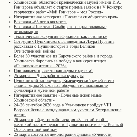
Ульяновский областной краеведческий музей имени И.А.
Гончарова объявляет о старте приема заявок на V Конкурс
творческих работ «Мой Гончаров – моя Россия»
Интерактивная экскурсия «Писатели симбирского края»
Выставка «65 лет в космосе»
Выставка «Писатели Симбирского края: знакомые
незнакомцы»
Тематическая экскурсия «Орнамент как летопись»
Сотрудник Пушкинского Заповедника Лаура Пурвинь
рассказала о Пушкиногорье в годы Великой
Отечественной войны
Более 30 участников из Карсунского района и города
Ульяновска боролись за победу в конкурсе чтецов
«Языковские чтения – 2026»
Приглашаем провести каникулы с музеем!
25 марта — День работника культуры
Пушкинский заповедник, Краеведческий музей и его
филиал «Дом Языковых» обсудили использование
фольклора в музейной работе
Интерактивное занятие «Полезные ископаемые
Ульяновской области»
24–26 сентября 2026 года в Ульяновске пройдут VIII
Всероссийские с международным участием Бутурлинские
чтения
26 марта пройдет онлайн-лекция «За гений твой в
жестокий час отмщенья…» Пушкиногорье в годы Великой
Отечественной войны»
25 марта состоится демонстрация фильма «Учености