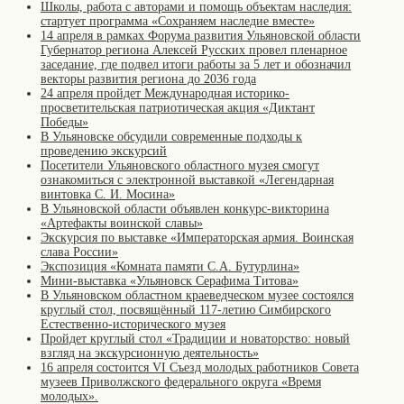
Школы, работа с авторами и помощь объектам наследия:
стартует программа «Сохраняем наследие вместе»
14 апреля в рамках Форума развития Ульяновской области
Губернатор региона Алексей Русских провел пленарное
заседание, где подвел итоги работы за 5 лет и обозначил
векторы развития региона до 2036 года
24 апреля пройдет Международная историко-
просветительская патриотическая акция «Диктант
Победы»
В Ульяновске обсудили современные подходы к
проведению экскурсий
Посетители Ульяновского областного музея смогут
ознакомиться с электронной выставкой «Легендарная
винтовка С. И. Мосина»
В Ульяновской области объявлен конкурс-викторина
«Артефакты воинской славы»
Экскурсия по выставке «Императорская армия. Воинская
слава России»
Экспозиция «Комната памяти С.А. Бутурлина»
Мини-выставка «Ульяновск Серафима Титова»
В Ульяновском областном краеведческом музее состоялся
круглый стол, посвящённый 117-летию Симбирского
Естественно-исторического музея
Пройдет круглый стол «Традиции и новаторство: новый
взгляд на экскурсионную деятельность»
16 апреля состоится VI Съезд молодых работников Совета
музеев Приволжского федерального округа «Время
молодых».