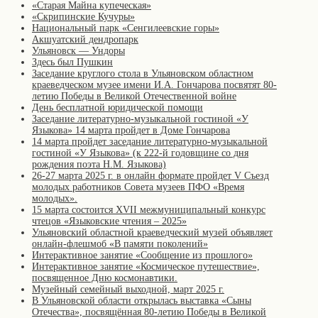
«Старая Майна купеческая»
«Скрипинские Кучуры»
Национальный парк «Сенгилеевские горы»
Акшуатский дендропарк
Ульяновск — Ундоры
Здесь был Пушкин
Заседание круглого стола в Ульяновском областном
краеведческом музее имени И.А. Гончарова посвятят 80-
летию Победы в Великой Отечественной войне
День бесплатной юридической помощи
Заседание литературно-музыкальной гостиной «У
Языкова» 14 марта пройдет в Доме Гончарова
14 марта пройдет заседание литературно-музыкальной
гостиной «У Языкова» (к 222-й годовщине со дня
рождения поэта Н.М. Языкова)
26-27 марта 2025 г. в онлайн формате пройдет V Съезд
молодых работников Совета музеев ПФО «Время
молодых».
15 марта состоится XVII межмуниципальный конкурс
чтецов «Языковские чтения – 2025»
Ульяновский областной краеведческий музей объявляет
онлайн-флешмоб «В памяти поколений»
Интерактивное занятие «Сообщение из прошлого»
Интерактивное занятие «Космическое путешествие»,
посвященное Дню космонавтики.
Музейный семейный выходной, март 2025 г.
В Ульяновской области открылась выставка «Сыны
Отечества», посвящённая 80-летию Победы в Великой