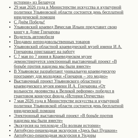
истории» из Беларуси
29 мая 2026 года в Министерстве искусства и культурной
политики Ульяновской области состоится день бесплатной
юридической помощи
С Днём Победы!
Ульяновский краевед Вячеслав Ильин представит свою
книгу в Доме Гончарова
Водитель автомобиля
Продавец непродовольственных товаров
Ульяновский областной краеведческий музей имени И.А.
Гончарова приглашает на работу
С 7 мая по 7 июня в Краеведческом музее
демонстрируется электронный выставочный проект «В
борьбе против нацизма мы были вместе»
В Ульяновске разработают уникальную краеведческую
программу для молодежи «Гончаров – это модно»
Выставочный проект Ульяновского областного
краеведческого музея имени И.А. Гончарова «От
вольности дворянства к Великой реформе» победил в
грантовом конкурсе фонда «История Отечества»
7 мая 2026 года в Министерстве искусства и культурной
политики Ульяновской области состоится день бесплатной
юридической помощи
Электронный выставочный проект «В борьбе против
нацизма мы были вместе»
Экскурсия на теплоходе «По волнам истории»
Автобусно-пешеходная экскурсия «Здесь был Пушкин»
Автобусно-пешеходная экскурсия в Ундоры