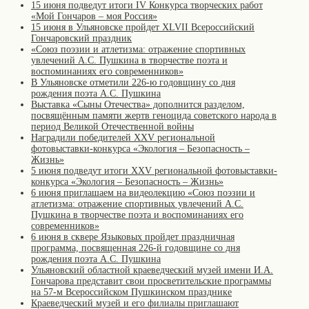
15 июня подведут итоги IV Конкурса творческих работ
«Мой Гончаров – моя Россия»
15 июня в Ульяновске пройдет XLVII Всероссийский
Гончаровский праздник
«Союз поэзии и атлетизма: отражение спортивных
увлечений А.С. Пушкина в творчестве поэта и
воспоминаниях его современников»
В Ульяновске отметили 226-ю годовщину со дня
рождения поэта А.С. Пушкина
Выставка «Сыны Отечества» дополнится разделом,
посвящённым памяти жертв геноцида советского народа в
период Великой Отечественной войны
Наградили победителей XXV региональной
фотовыставки-конкурса «Экология – Безопасность –
Жизнь»
5 июня подведут итоги XXV региональной фотовыставки-
конкурса «Экология – Безопасность – Жизнь»
6 июня приглашаем на видеолекцию «Союз поэзии и
атлетизма: отражение спортивных увлечений А.С.
Пушкина в творчестве поэта и воспоминаниях его
современников»
6 июня в сквере Языковых пройдет праздничная
программа, посвященная 226-й годовщине со дня
рождения поэта А.С. Пушкина
Ульяновский областной краеведческий музей имени И.А.
Гончарова представит свои просветительские программы
на 57-м Всероссийском Пушкинском празднике
Краеведческий музей и его филиалы приглашают