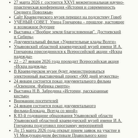
27 марта 2026 г. состоится XXVI межрегиональная научно-
практическая конференция «История и современность
Среднего Поволжья»
Сайт Краеведческого музея перешел на подсистему Говеб
УЧЁНЫЙ СОВЕТ. Улица Гончарова – прошлое, настоящее
и возможное будущее
Выставка «“Вообще земля благословенная”. Достоевский
и Сибирь»
Документальный фильм «Удивительные клады Волги»
Ульяновский областной краеведческий музей имени И.А.
Гончарова присоединился к Всероссийской акции «Искра
надежды»
22 – 27 января 2026 года проходит Всероссийская акция
«Искра надежды»
В Краеведческом музее будет демонстрироваться
электронный выставочный проект «900 дней мужества»
24 января состоится показ документального фильма
«Освенцим. Фабрика смерти»
Выставка Н.В. Забродина «Истории, рассказанные
кистью»
Вниманию посетителей
24 января состоится показ документального
фильма«Блокада. Всегда со мной»
К 83-й годовщине образования Ульяновской области
Ульяновский областной краеведческий музей имени И.А.
Гончарова подготовил программу мероприятий
До 15 марта 2026 года открыт прием заявок на участие в
VI Международном фестивале Правильного кино