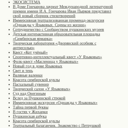
ЭКОСИСТЕМА
В Доме Гончарова лауреат Международной литературной
премии имени И.А. Гончарова Иван Пырков представил
свой новый сборник стихотворений
Иммерсивная театрализованная променад-экскурсия
«Однажды у Языковых. Сцены из жизни»
Сотрудничество с Сообществом пушкинских музеев
Детская интерактивная образовательная площадка
«Симбирская ярмарка»
Творческая лаборатория «Дворянский особняк с
антресолью»
Квест «Кот учёный»
Спортивно-интеллектуальный квест «У Языковых»
Фолк-квест «Масленица у Языковых»
Новый год в доме Языковых
Свет и тень
Валяные валенки
Красота симбирской куклы
Пасхальный сувенир
Творческий салон «У Языковых»
Суд над Онегиным
Вслед за Пушкинской строкой
Иммерсивная экскурсия «Однажды у Языковых»
Тайна первой буквы
В гостях у Жихарки
Пушкинская азбука
Красота симбирской куклы
Театральный балаганчик. Знакомство с Петрушкой