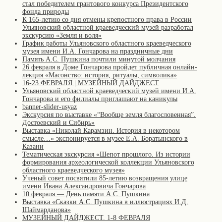
стал победителем грантового конкурса Президентского
фонда природы
К 165-летию со дня отмены крепостного права в России
Ульяновский областной краеведческий музей разработал
экскурсию «Земля и воля»
График работы Ульяновского областного краеведческого
музея имени И.А. Гончарова на праздничные дни
Память А.С. Пушкина почтили минутой молчания
26 февраля в Доме Гончарова пройдет публичная онлайн-
лекция «Масонство: история, ритуалы, символика»
16-23 ФЕВРАЛЯ | МУЗЕЙНЫЙ ДАЙДЖЕСТ
Ульяновский областной краеведческий музей имени И.А.
Гончарова и его филиалы приглашают на каникулы
banner-slider-usyaz
Экскурсия по выставке «“Вообще земля благословенная”.
Достоевский и Сибирь»
Выставка «Николай Карамзин. История в некотором
смысле…» экспонируется в музее Е.А. Боратынского в
Казани
Тематическая экскурсия «Шепот прошлого. Из истории
формирования археологической коллекции Ульяновского
областного краеведческого музея»
Ученый совет посвятили 85-летию возвращения улице
имени Ивана Александровича Гончарова
10 февраля — День памяти А.С. Пушкина
Выставка «Сказки А.С. Пушкина в иллюстрациях И.Д.
Шаймарданова»
МУЗЕЙНЫЙ ДАЙДЖЕСТ. 1-8 ФЕВРАЛЯ