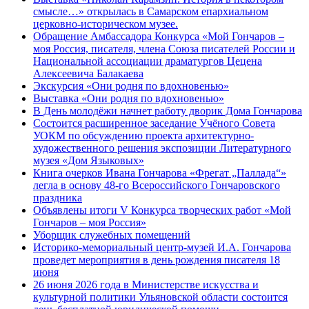
смысле…» открылась в Самарском епархиальном
церковно-историческом музее.
Обращение Амбассадора Конкурса «Мой Гончаров –
моя Россия, писателя, члена Союза писателей России и
Национальной ассоциации драматургов Цецена
Алексеевича Балакаева
Экскурсия «Они родня по вдохновенью»
Выставка «Они родня по вдохновенью»
В День молодёжи начнет работу дворик Дома Гончарова
Состоится расширенное заседание Учёного Совета
УОКМ по обсуждению проекта архитектурно-
художественного решения экспозиции Литературного
музея «Дом Языковых»
Книга очерков Ивана Гончарова «Фрегат „Паллада“»
легла в основу 48-го Всероссийского Гончаровского
праздника
Объявлены итоги V Конкурса творческих работ «Мой
Гончаров – моя Россия»
Уборщик служебных помещений
Историко-мемориальный центр-музей И.А. Гончарова
проведет мероприятия в день рождения писателя 18
июня
26 июня 2026 года в Министерстве искусства и
культурной политики Ульяновской области состоится