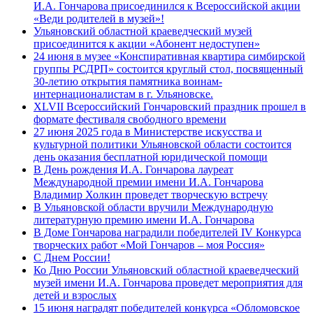
И.А. Гончарова присоединился к Всероссийской акции
«Веди родителей в музей»!
Ульяновский областной краеведческий музей
присоединится к акции «Абонент недоступен»
24 июня в музее «Конспиративная квартира симбирской
группы РСДРП» состоится круглый стол, посвященный
30-летию открытия памятника воинам-
интернационалистам в г. Ульяновске.
XLVII Всероссийский Гончаровский праздник прошел в
формате фестиваля свободного времени
27 июня 2025 года в Министерстве искусства и
культурной политики Ульяновской области состоится
день оказания бесплатной юридической помощи
В День рождения И.А. Гончарова лауреат
Международной премии имени И.А. Гончарова
Владимир Холкин проведет творческую встречу
В Ульяновской области вручили Международную
литературную премию имени И.А. Гончарова
В Доме Гончарова наградили победителей IV Конкурса
творческих работ «Мой Гончаров – моя Россия»
С Днем России!
Ко Дню России Ульяновский областной краеведческий
музей имени И.А. Гончарова проведет мероприятия для
детей и взрослых
15 июня наградят победителей конкурса «Обломовское