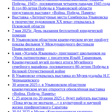
Победы. 1945», посвященная четырем парадам 1945 года
В год 80-летия Победы в Ульяновской области
представили выставку «Война. Победа. Память»
Выставка «Литературные места Симбирска-Ульяновска
в творчестве художников XX века» открылась в
Псковской области
7 мая 2025г. День оказания бесплатной юридической
помощи
В Ульяновском областном краеведческом музее пройдут
показы фильмов V Международного фестиваля
Правильного кино
6 мая «Усадьба Языковых» приглашает школьников на
«Урок патриотизма» с писателем Ильёй Тарановым.
Краеведческий музей подвел итоги Музейного
семейного марафона, посвященного 80-летию Победы в
Великой Отечественной войне
В Ульяновске открылась выставка из Музея-усадьбы Н.Г.
Чернышевского
30 апреля 2025 г. в Ульяновском областном
краеведческом музее откроется обновлённая выставка
«Война. Победа. Память»
С 25 апреля по 20 июня 2025 г. будет работать выставка
«Пока музы не молчали…» о культурной и научной
жизни прифронтового Саратова
30.04.2025 в Музее «Конспиративная квартира