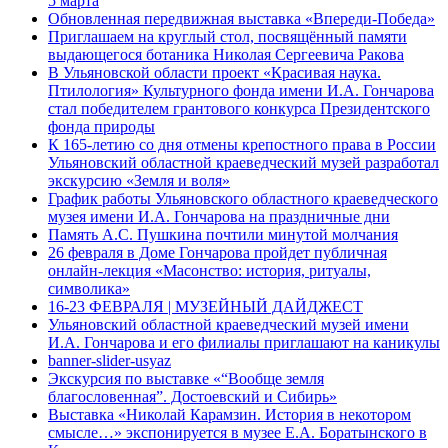
5 марта
Обновленная передвижная выставка «Впереди-Победа»
Приглашаем на круглый стол, посвящённый памяти
выдающегося ботаника Николая Сергеевича Ракова
В Ульяновской области проект «Красивая наука.
Птилология» Культурного фонда имени И.А. Гончарова
стал победителем грантового конкурса Президентского
фонда природы
К 165-летию со дня отмены крепостного права в России
Ульяновский областной краеведческий музей разработал
экскурсию «Земля и воля»
График работы Ульяновского областного краеведческого
музея имени И.А. Гончарова на праздничные дни
Память А.С. Пушкина почтили минутой молчания
26 февраля в Доме Гончарова пройдет публичная
онлайн-лекция «Масонство: история, ритуалы,
символика»
16-23 ФЕВРАЛЯ | МУЗЕЙНЫЙ ДАЙДЖЕСТ
Ульяновский областной краеведческий музей имени
И.А. Гончарова и его филиалы приглашают на каникулы
banner-slider-usyaz
Экскурсия по выставке «“Вообще земля
благословенная”. Достоевский и Сибирь»
Выставка «Николай Карамзин. История в некотором
смысле…» экспонируется в музее Е.А. Боратынского в