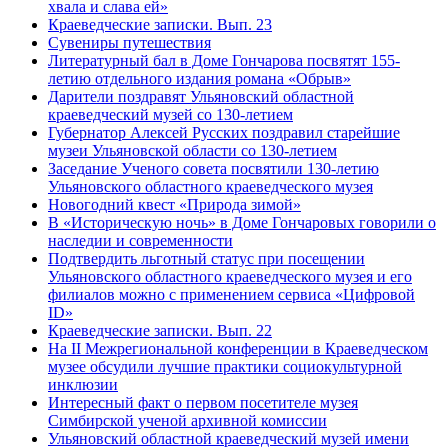
хвала и слава ей»
Краеведческие записки. Вып. 23
Сувениры путешествия
Литературный бал в Доме Гончарова посвятят 155-
летию отдельного издания романа «Обрыв»
Дарители поздравят Ульяновский областной
краеведческий музей со 130-летием
Губернатор Алексей Русских поздравил старейшие
музеи Ульяновской области со 130-летием
Заседание Ученого совета посвятили 130-летию
Ульяновского областного краеведческого музея
Новогодний квест «Природа зимой»
В «Историческую ночь» в Доме Гончаровых говорили о
наследии и современности
Подтвердить льготный статус при посещении
Ульяновского областного краеведческого музея и его
филиалов можно с применением сервиса «Цифровой
ID»
Краеведческие записки. Вып. 22
На II Межрегиональной конференции в Краеведческом
музее обсудили лучшие практики социокультурной
инклюзии
Интересный факт о первом посетителе музея
Симбирской ученой архивной комиссии
Ульяновский областной краеведческий музей имени