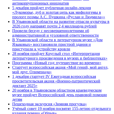
антикоррупционных инициатив
5 декабря пройдет публичная онлайн-лекция
«Лукоморье, дуб и золотая цепь как мифологемы в
прологе поэмы А.С. Пушкина «Руслан и Людмила»»
В Ульяновской области на развитие отрасли культуры в
2026 году направят почти 2,4 миллиарда рублей
Провели беседу с несовершеннолетними об
административной и уголовной ответственности
В Ульяновской области в литературном музее «Дом
Языковых» восстановили пристрой здания и
приступили к устройству кровли
28 ноября пройдет Круглый стол «Интерпретация
литературного произведения в музеях и библиотеках»
Программа «Новый год: путешествие во времени»
Стартует всероссийская акция «Мой гений, мой ангел,
мой друг. Олимпиада»
1 декабря стартует IV Ежегодная всероссийская
просветительская акция «Военно-патриотический
диктант 2025»
20 ноября в Ульяновском областном краеведческом
музее пройдет Всероссийский день правовой помощи
детям
Пешеходная экскурсия «Зимняя прогулка»
Учёный совет 19 ноября посвятят 155-летию отдельного
издания романа «Обрыв»