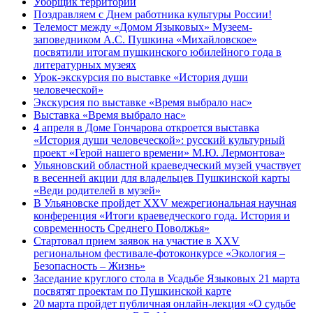
Уборщик территории
Поздравляем с Днем работника культуры России!
Телемост между «Домом Языковых» Музеем-
заповедником А.С. Пушкина «Михайловское»
посвятили итогам пушкинского юбилейного года в
литературных музеях
Урок-экскурсия по выставке «История души
человеческой»
Экскурсия по выставке «Время выбрало нас»
Выставка «Время выбрало нас»
4 апреля в Доме Гончарова откроется выставка
«История души человеческой»: русский культурный
проект «Герой нашего времени» М.Ю. Лермонтова»
Ульяновский областной краеведческий музей участвует
в весенней акции для владельцев Пушкинской карты
«Веди родителей в музей»
В Ульяновске пройдет XXV межрегиональная научная
конференция «Итоги краеведческого года. История и
современность Среднего Поволжья»
Стартовал прием заявок на участие в XXV
региональном фестивале-фотоконкурсе «Экология –
Безопасность – Жизнь»
Заседание круглого стола в Усадьбе Языковых 21 марта
посвятят проектам по Пушкинской карте
20 марта пройдет публичная онлайн-лекция «О судьбе