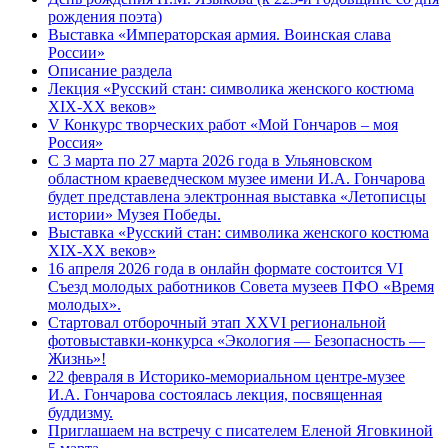
рождения поэта)
Выставка «Императорская армия. Воинская слава
России»
Описание раздела
Лекция «Русский стан: символика женского костюма
XIX-XX веков»
V Конкурс творческих работ «Мой Гончаров – моя
Россия»
С 3 марта по 27 марта 2026 года в Ульяновском
областном краеведческом музее имени И.А. Гончарова
будет представлена электронная выставка «Летописцы
истории» Музея Победы.
Выставка «Русский стан: символика женского костюма
XIX-XX веков»
16 апреля 2026 года в онлайн формате состоится VI
Съезд молодых работников Совета музеев ПФО «Время
молодых».
Стартовал отборочный этап XXVI региональной
фотовыставки-конкурса «Экология — Безопасность —
Жизнь»!
22 февраля в Историко-мемориальном центре-музее
И.А. Гончарова состоялась лекция, посвященная
буддизму.
Приглашаем на встречу с писателем Еленой Яговкиной