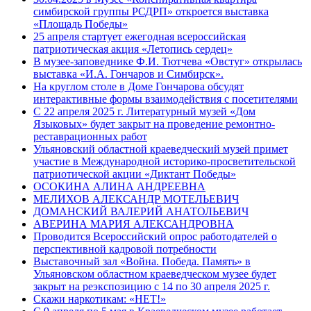
симбирской группы РСДРП» откроется выставка
«Площадь Победы»
25 апреля стартует ежегодная всероссийская
патриотическая акция «Летопись сердец»
В музее-заповеднике Ф.И. Тютчева «Овстуг» открылась
выставка «И.А. Гончаров и Симбирск».
На круглом столе в Доме Гончарова обсудят
интерактивные формы взаимодействия с посетителями
С 22 апреля 2025 г. Литературный музей «Дом
Языковых» будет закрыт на проведение ремонтно-
реставрационных работ
Ульяновский областной краеведческий музей примет
участие в Международной историко-просветительской
патриотической акции «Диктант Победы»
ОСОКИНА АЛИНА АНДРЕЕВНА
МЕЛИХОВ АЛЕКСАНДР МОТЕЛЬЕВИЧ
ДОМАНСКИЙ ВАЛЕРИЙ АНАТОЛЬЕВИЧ
АВЕРИНА МАРИЯ АЛЕКСАНДРОВНА
Проводится Всероссийский опрос работодателей о
перспективной кадровой потребности
Выставочный зал «Война. Победа. Память» в
Ульяновском областном краеведческом музее будет
закрыт на реэкспозицию с 14 по 30 апреля 2025 г.
Скажи наркотикам: «НЕТ!»