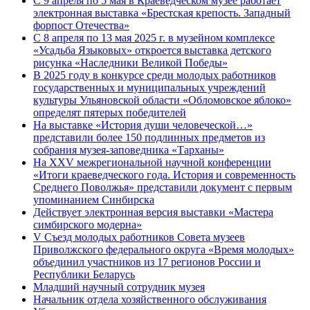
С 9 апреля по 5 мая в Краеведческом музее работает
электронная выставка «Брестская крепость. Западный
форпост Отечества»
С 8 апреля по 13 мая 2025 г. в музейном комплексе
«Усадьба Языковых» откроется выставка детского
рисунка «Наследники Великой Победы»
В 2025 году в конкурсе среди молодых работников
государственных и муниципальных учреждений
культуры Ульяновской области «Обломовское яблоко»
определят пятерых победителей
На выставке «История души человеческой…»
представили более 150 подлинных предметов из
собрания музея-заповедника «Тарханы»
На XXV межрегиональной научной конференции
«Итоги краеведческого года. История и современность
Среднего Поволжья» представили документ с первым
упоминанием Синбирска
Действует электронная версия выставки «Мастера
симбирского модерна»
V Съезд молодых работников Совета музеев
Приволжского федерального округа «Время молодых»
объединил участников из 17 регионов России и
Республики Беларусь
Младший научный сотрудник музея
Начальник отдела хозяйственного обслуживания