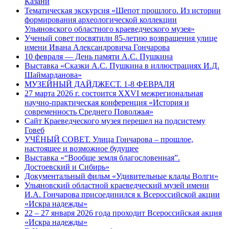
Казани
Тематическая экскурсия «Шепот прошлого. Из истории
формирования археологической коллекции
Ульяновского областного краеведческого музея»
Ученый совет посвятили 85-летию возвращения улице
имени Ивана Александровича Гончарова
10 февраля — День памяти А.С. Пушкина
Выставка «Сказки А.С. Пушкина в иллюстрациях И.Д.
Шаймарданова»
МУЗЕЙНЫЙ ДАЙДЖЕСТ. 1-8 ФЕВРАЛЯ
27 марта 2026 г. состоится XXVI межрегиональная
научно-практическая конференция «История и
современность Среднего Поволжья»
Сайт Краеведческого музея перешел на подсистему
Говеб
УЧЁНЫЙ СОВЕТ. Улица Гончарова – прошлое,
настоящее и возможное будущее
Выставка «“Вообще земля благословенная”.
Достоевский и Сибирь»
Документальный фильм «Удивительные клады Волги»
Ульяновский областной краеведческий музей имени
И.А. Гончарова присоединился к Всероссийской акции
«Искра надежды»
22 – 27 января 2026 года проходит Всероссийская акция
«Искра надежды»