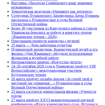
Выставка «Писатели Симбирского края: знакомые
незнакомцы»
Тематическая экскурсия «Орнамент как летопись»
Сотрудник Пушкинского Заповедника Лаура Пурвинь
рассказала о Пушкиногорье в годы Великой
Отечественной войны
Более 30 участников из Карсунского района и города
Ульяновска боролись за победу в конкурсе чтецов
«Языковские чтения – 2026»
Приглашаем провести каникулы с музеем!
25 марта — День работника культуры
Пушкинский заповедник, Краеведческий музей и его
филиал «Дом Языковых» обсудили использование
фольклора в музейной работе
Интерактивное занятие «Искусство читать»
24–26 сентября 2026 года в Ульяновске пройдут VIII
Всероссийские с международным участием
Бутурлинские чтения
26 марта пройдет онлайн-лекция «За гений твой в
жестокий час отмщенья…» Пушкиногорье в годы
Великой Отечественной войны»
25 марта состоится демонстрация фильма «Учености
плоды
27 марта пройдет XXVI межрегиональной научной
конференции «Итоги краеведческого года. История и