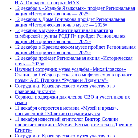
И.А. Гончарова теперь в MAX
12 декабря в «Усадьбе Языковых» пройдет Региональная
акция «Историческая ночь — 2025»
12 декабря в Доме Гончарова пройдет Региональная
акция «Историческая ночь в музее — 2025»
12 декабря в музее «Конспиративная квартира
симбирской группы РСДРП» пройдет Региональная
акция «Историческая ночь — 2025»
12 декабря в Краеведческом музее пройдет Региональная
акция «Историческая ночь — 2025»
12 декабря пройдет Региональная акция «Историческая
ночь — 2025»
Научный сотрудник музея-усадьбы «Михайловское»
Станислав Лебедев рассказал о мифологемах в прологе
поэмы А.С. Пушкина “Руслан и Людмила”»
Сотрудники Краеведческого музея участвуют в
правовом диктанте
Сервисы поддержки для членов СВО и участников их
семей
11 декабря откроется выставка «Музей и время»,
посвящённой 130-летию создания музея
11 декабря известный египтолог Виктор Солкин
прочитает лекцию «Мумия. Бессмертие тела в Древнем
Египте»
Сотрудники Краеведческого музея участвуют в