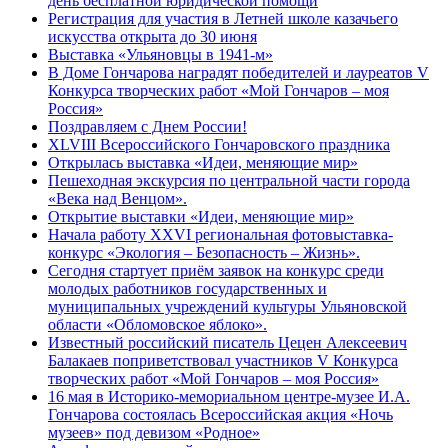
день бесплатной юридической помощи
Регистрация для участия в Летней школе казачьего
искусства открыта до 30 июня
Выставка «Ульяновцы в 1941-м»
В Доме Гончарова наградят победителей и лауреатов V
Конкурса творческих работ «Мой Гончаров – моя
Россия»
Поздравляем с Днем России!
XLVIII Всероссийского Гончаровского праздника
Открылась выставка «Идеи, меняющие мир»
Пешеходная экскурсия по центральной части города
«Века над Венцом».
Открытие выставки «Идеи, меняющие мир»
Начала работу XXVI региональная фотовыставка-
конкурс «Экология – Безопасность – Жизнь».
Сегодня стартует приём заявок на конкурс среди
молодых работников государственных и
муниципальных учреждений культуры Ульяновской
области «Обломовское яблоко».
Известный российский писатель Цецен Алексеевич
Балакаев поприветствовал участников V Конкурса
творческих работ «Мой Гончаров – моя Россия»
16 мая в Историко-мемориальном центре-музее И.А.
Гончарова состоялась Всероссийская акция «Ночь
музеев» под девизом «Родное»