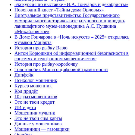
Экскурсия по выставке «И.А. Гончаров и декабристы»
Новогодний квест «Тайны дома Орловых»
Виртуальное представительство Государственного
мемориального историко-литературного и природно-
ландшафтного музея-заповедника А.С. Пушкина
«Михайловское»
В Доме Гончарова в «Ночь искусств – 2025» открылась
музыкой Моцарта
История про рыбку Варю
Антон Корюшкин об информационной безопасности в
соцсетях и телефонном мошенничестве
История про рыбку-коробочку
Толстолобик Миша о цифровой грамотности
Дипфейк
Психолог мошенник
Курьер мошенник
Код придёт
10 фраз мошенников
Это не твои кредит
ИИ и дети
Мошенник мультик
Это не твои сим-карты
Данные у мошенников
Мошенники — газовщики
Ошибки