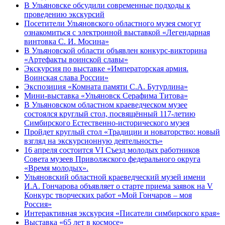
В Ульяновске обсудили современные подходы к
проведению экскурсий
Посетители Ульяновского областного музея смогут
ознакомиться с электронной выставкой «Легендарная
винтовка С. И. Мосина»
В Ульяновской области объявлен конкурс-викторина
«Артефакты воинской славы»
Экскурсия по выставке «Императорская армия.
Воинская слава России»
Экспозиция «Комната памяти С.А. Бутурлина»
Мини-выставка «Ульяновск Серафима Титова»
В Ульяновском областном краеведческом музее
состоялся круглый стол, посвящённый 117-летию
Симбирского Естественно-исторического музея
Пройдет круглый стол «Традиции и новаторство: новый
взгляд на экскурсионную деятельность»
16 апреля состоится VI Съезд молодых работников
Совета музеев Приволжского федерального округа
«Время молодых».
Ульяновский областной краеведческий музей имени
И.А. Гончарова объявляет о старте приема заявок на V
Конкурс творческих работ «Мой Гончаров – моя
Россия»
Интерактивная экскурсия «Писатели симбирского края»
Выставка «65 лет в космосе»