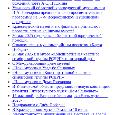
рождения поэта А.С. Пушкина
Ульяновский областной краеведческий музей имени
И.А. Гончарова представит свои просветительские
программы на 57-м Всероссийском Пушкинском
празднике
Краеведческий музей и его филиалы приглашают
провести летние каникулы вместе!
30 мая 2025 года день — бесплатной юридической
помощи.
Ознакомьтесь с мультимедийным проектом «Карта
Победы»!
20 мая 2025 г. в музее «Конспиративная квартира
симбирской группы РСДРП» санитарный день
С Международным днем музеев!
«Ночь музеев» в Усадьбе Языковых
«Ночь музеев» в «Конспиративной квартире
симбирской группы РСДРП»
«Ночь музеев» в Доме Гончарова
В Ульяновской области представили новую концепцию
развития Литературного музея «Дом Языковых»
17 мая пройдет Всероссийская акция «Ночь музеев —
2025»
Поздравляем с Днём Победы!
В Краеведческом музее с 7 мая по 10 июня
демонстрируется мультимедийная выставка «Парады