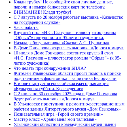
Клади трубку! Не сообщайте свои личные данные,
пароли и номера банковских карт по телефону.
ВНИМАНИЕ! Клади трубку!
С 7 августа по 28 ноября работает выставка «Казачество
на государевой службе»
Часы работы
Круглый стол «И.С. Глазунов – иллюстратор романа
“Обрыв”» приурочили к 95-летию художника.
Начала работу выставка «Сказки А.С. Пушкина»
В Доме Гончарова открылась выставка «Дорога к миру»
10 июля в Доме Гончарова состоится круглый стол
«И.С. Глазунов – иллюстратор романа “Обрыв”» (к 95-
летию художника)
Что делать при обнаружении БПЛА?
Жителей Ульяновской области просят помочь в поиске
родственников фронтовика – защитника Белоруссии
В июле стартует всероссийская ежегодная акция
«Культурная суббота. Краеведение»
С 2 июля по 30 сентября 2025 года в Доме Гончарова
будет работать выставка «Дорога к миру»
В Ульяновске приступили к ремонтно-реставрационным
работам здания Литературного музея «Дом Языковых»
Познавательная игра «Герой своего времени»
Мастер-класс «Храни меня мой талисман»
Ульяновский областной краеведческий музей имени