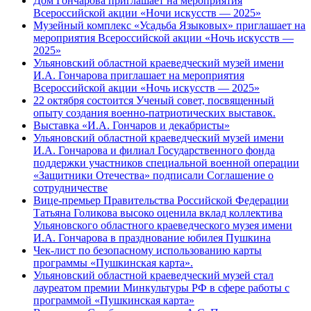
Дом Гончарова приглашает на мероприятия
Всероссийской акции «Ночи искусств — 2025»
Музейный комплекс «Усадьба Языковых» приглашает на
мероприятия Всероссийской акции «Ночь искусств —
2025»
Ульяновский областной краеведческий музей имени
И.А. Гончарова приглашает на мероприятия
Всероссийской акции «Ночь искусств — 2025»
22 октября состоится Ученый совет, посвященный
опыту создания военно-патриотических выставок.
Выставка «И.А. Гончаров и декабристы»
Ульяновский областной краеведческий музей имени
И.А. Гончарова и филиал Государственного фонда
поддержки участников специальной военной операции
«Защитники Отечества» подписали Соглашение о
сотрудничестве
Вице-премьер Правительства Российской Федерации
Татьяна Голикова высоко оценила вклад коллектива
Ульяновского областного краеведческого музея имени
И.А. Гончарова в празднование юбилея Пушкина
Чек-лист по безопасному использованию карты
программы «Пушкинская карта».
Ульяновский областной краеведческий музей стал
лауреатом премии Минкультуры РФ в сфере работы с
программой «Пушкинская карта»