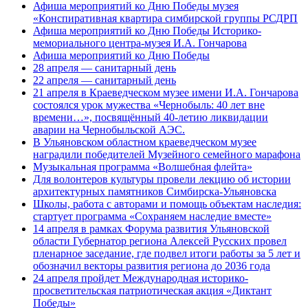
Афиша мероприятий ко Дню Победы музея
«Конспиративная квартира симбирской группы РСДРП
Афиша мероприятий ко Дню Победы Историко-
мемориального центра-музея И.А. Гончарова
Афиша мероприятий ко Дню Победы
28 апреля — санитарный день
22 апреля — санитарный день
21 апреля в Краеведческом музее имени И.А. Гончарова
состоялся урок мужества «Чернобыль: 40 лет вне
времени…», посвящённый 40-летию ликвидации
аварии на Чернобыльской АЭС.
В Ульяновском областном краеведческом музее
наградили победителей Музейного семейного марафона
Музыкальная программа «Волшебная флейта»
Для волонтеров культуры провели лекцию об истории
архитектурных памятников Симбирска-Ульяновска
Школы, работа с авторами и помощь объектам наследия:
стартует программа «Сохраняем наследие вместе»
14 апреля в рамках Форума развития Ульяновской
области Губернатор региона Алексей Русских провел
пленарное заседание, где подвел итоги работы за 5 лет и
обозначил векторы развития региона до 2036 года
24 апреля пройдет Международная историко-
просветительская патриотическая акция «Диктант
Победы»