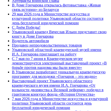
Артефакты воинской славы
В Доме Гончарова открылась фотовыставка «Живая
связь истории» из Беларуси
29 мая 2026 года в Министерстве искусства и
культурной политики Ульяновской области состоится
день бесплатной юридической помощи
С Днём Победы!
Ульяновский краевед Вячеслав Ильин представит свою
книгу в Доме Гончарова
Водитель автомобиля
Продавец непродовольственных товаров
Ульяновский областной краеведческий музей имени
И.А. Гончарова приглашает на работу
С 7 мая по 7 июня в Краеведческом музее
демонстрируется электронный выставочный проект «В
борьбе против нацизма мы были вместе»
В Ульяновске разработают уникальную краеведческую
программу для молодежи «Гончаров – это модно»
Выставочный проект Ульяновского областного
краеведческого музея имени И.А. Гончарова «От
вольности дворянства к Великой реформе» победил в
грантовом конкурсе фонда «История Отечества»
7 мая 2026 года в Министерстве искусства и культурной
политики Ульяновской области состоится день
бесплатной юридической помощи