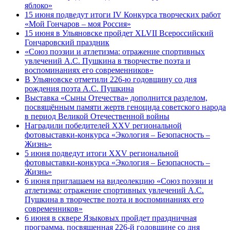
яблоко»
15 июня подведут итоги IV Конкурса творческих работ
«Мой Гончаров – моя Россия»
15 июня в Ульяновске пройдет XLVII Всероссийский
Гончаровский праздник
«Союз поэзии и атлетизма: отражение спортивных
увлечений А.С. Пушкина в творчестве поэта и
воспоминаниях его современников»
В Ульяновске отметили 226-ю годовщину со дня
рождения поэта А.С. Пушкина
Выставка «Сыны Отечества» дополнится разделом,
посвящённым памяти жертв геноцида советского народа
в период Великой Отечественной войны
Наградили победителей XXV региональной
фотовыставки-конкурса «Экология – Безопасность –
Жизнь»
5 июня подведут итоги XXV региональной
фотовыставки-конкурса «Экология – Безопасность –
Жизнь»
6 июня приглашаем на видеолекцию «Союз поэзии и
атлетизма: отражение спортивных увлечений А.С.
Пушкина в творчестве поэта и воспоминаниях его
современников»
6 июня в сквере Языковых пройдет праздничная
программа, посвященная 226-й годовщине со дня