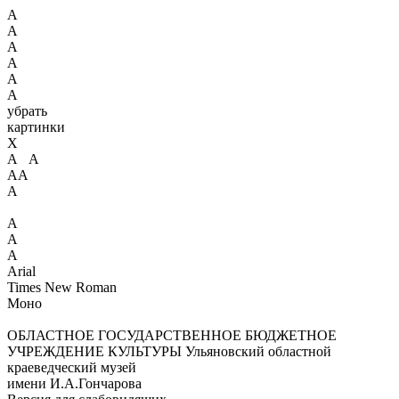
А
А
А
А
А
А
убрать
картинки
X
А А
АА
А
А
А
А
Arial
Times New Roman
Моно
ОБЛАСТНОЕ ГОСУДАРСТВЕННОЕ БЮДЖЕТНОЕ
УЧРЕЖДЕНИЕ КУЛЬТУРЫ
Ульяновский областной
краеведческий музей
имени И.А.Гончарова