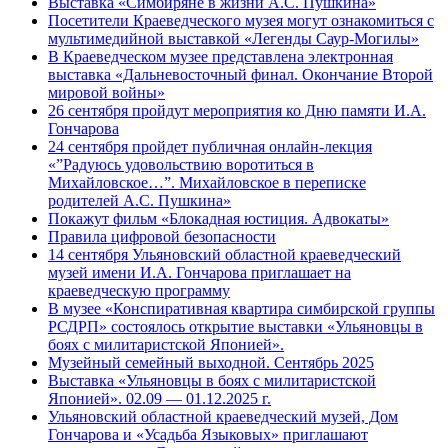
Выставка «Симбиряне в жизни А.С. Пушкина»
Посетители Краеведческого музея могут ознакомиться с
мультимедийной выставкой «Легенды Саур-Могилы»
В Краеведческом музее представлена электронная
выставка «Дальневосточный финал. Окончание Второй
мировой войны»
26 сентября пройдут мероприятия ко Дню памяти И.А.
Гончарова
24 сентября пройдет публичная онлайн-лекция
«”Радуюсь удовольствию воротиться в
Михайловское…”. Михайловское в переписке
родителей А.С. Пушкина»
Покажут фильм «Блокадная юстиция. Адвокаты»
Правила цифровой безопасности
14 сентября Ульяновский областной краеведческий
музей имени И.А. Гончарова приглашает на
краеведческую программу
В музее «Конспиративная квартира симбирской группы
РСДРП» состоялось открытие выставки «Ульяновцы в
боях с милитаристской Японией».
Музейный семейный выходной. Сентябрь 2025
Выставка «Ульяновцы в боях с милитаристской
Японией». 02.09 — 01.12.2025 г.
Ульяновский областной краеведческий музей, Дом
Гончарова и «Усадьба Языковых» приглашают