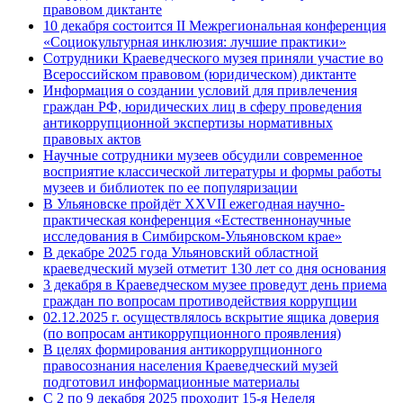
правовом диктанте
10 декабря состоится II Межрегиональная конференция
«Cоциокультурная инклюзия: лучшие практики»
Сотрудники Краеведческого музея приняли участие во
Всероссийском правовом (юридическом) диктанте
Информация о создании условий для привлечения
граждан РФ, юридических лиц в сферу проведения
антикоррупционной экспертизы нормативных
правовых актов
Научные сотрудники музеев обсудили современное
восприятие классической литературы и формы работы
музеев и библиотек по ее популяризации
В Ульяновске пройдёт XXVII ежегодная научно-
практическая конференция «Естественнонаучные
исследования в Симбирском-Ульяновском крае»
В декабре 2025 года Ульяновский областной
краеведческий музей отметит 130 лет со дня основания
3 декабря в Краеведческом музее проведут день приема
граждан по вопросам противодействия коррупции
02.12.2025 г. осуществлялось вскрытие ящика доверия
(по вопросам антикоррупционного проявления)
В целях формирования антикоррупционного
правосознания населения Краеведческий музей
подготовил информационные материалы
С 2 по 9 декабря 2025 проходит 15-я Неделя