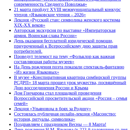
современность Среднего Поволжья»
21 марта пройдут XVIII межмуниципальный конкурс
чтецов «Языковские чтения – 2026»
Лекция «Русский стан: символика женского костюма
XIX-XX веков»
Авторская экскурсия по выставке «Императорская
армия. Воинская слава России»
День оказания бесплатной юридической помощи,
приуроченный к Всероссийскому дню защиты прав
потребителей.
Проведут телемост на тему «Фольклор как важная
составляющая работы музеев»
На День рождения поэта показали спектакль-фантазию
«Из жизни Языковых»
В музее «Конспиративная квартира симбирской группы
РСДРП» 18 марта прошел урок мужества, посвящённый
Дню воссоединения России и Крыма
Дом Гончарова стал площадкой проведения
Всероссийской просветительской акции «Россия – семья
семей»
Лекция «Ульяновцы в боях за Родину»
Состоялась публичная онлайн-лекция «Масонство:
история, ритуалы, символика»
Поздравляем с праздником Весны — 8 Марта!
День рождения Н.М. Языкова (к 223-й годовщине со дня