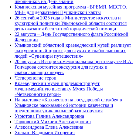
школьников на День знаний
Комплексная музейная программа «ВРЕМЯ. МЕСТО.
МЫ» для держателей Пушкинской карты
26 сентября 2025 года в Министерстве искусства и
культурной политики Ульяновской области состоится
день оказания бесплатной юридической помощи
22 августа – День Государственного флага Российской
Федерации
Ульяновский областной краеведческий музей реализует
экскурсионный проект для глухих и слабослышащих
людей «Сувениры путешествия»
20 августа в Историко-мемориальном центре-музее И.А.
Гончарова состоится экскурсия для глухих и
слабослышащих людей.
Четвероногие герои
Краеведческий музей продемонстрирует
мультимедийную выставку Музея Победы
«Четвероногие герои»
На выставке «Казачество на государевой службе» в
Ульяновске рассказали об истории казачества и
представили уникальные образцы оружия
Узрютова Галина Александровна
Тарковский Михаил Александрович
Александрова Елена Алексеевна
Холкин Владимир Игоревич