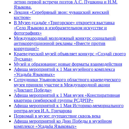
летию первой встречи поэтов А.С. Пушкина и Н.М.
Языкова.
Лекция «Серебряный звон: чувашский женский
костюм»
В Музее-усадьбе «Тригорское» откроется выставка
«Село Языково в изобразительном искусстве и
фотографиях»
Международный молодежный конкурс социальной
антикоррупционной рекламы «Вместе против
коррупции!»
Краеведческий музей объявляет конкурс «Создай своего
Лусхана»
Музей и образование: новые форматы взаимодействия
Афиша мероприятий к 1 Мая музейного комплекса
«Усадьба Языковых»
Сотрудники Ульяновского областного краеведческого
музея приняли участие в Международной акции
«Диктант Победы»
Афиша мероприятий к 1 Мая музея «Конспиративная
квартира симбирской группы РСДРПР»
Афиша мероприятий к 1 Мая Историко-мемориального
центра-музея И.А. Гончарова
Первомай в музее: путешествие сквозь века
Афиша мероприятий ко Дню Победы в музейном
комплексе «Усадьба Языковых»