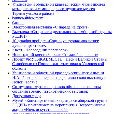
Ульяновский областной краеведческий музей провел
методический семинар для сотрудников музеев
Тереньгульского района
banner-slider-imcm
баннер
Электронная выставка «С парада на фронт»
Выставка «Создание и деятельность симбирской группы
РСДРП»
10 декабря пройдет «Социокультурная инклюзия:
лучшие практики»,
Квест «Новогодний переполох»
Новогодний квест «Зеркало Снежной королевы»
Проект #МУЗЫКАВМЕСТЕ «Песни Великой Страны.
С любовью из Приволжья» стартовал в Ульяновской
области
Ульяновский областной краеведческий музей имени
И.А. Гончарова впервые представил свою выставку в
Ясной Поляне
Сотрудники музеев и архивов обменялись опытом
создания военно-патриотических выставок
Доступная среда
Музей «Конспиративная квартира симбирской группы
РСДРП» приглашает на мероприятия Всероссийской
акции «Ночь искусств — 2025»