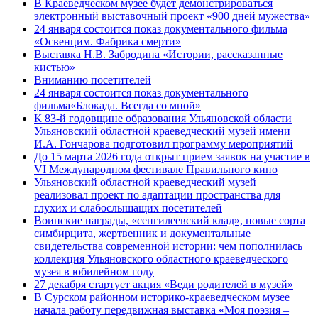
В Краеведческом музее будет демонстрироваться
электронный выставочный проект «900 дней мужества»
24 января состоится показ документального фильма
«Освенцим. Фабрика смерти»
Выставка Н.В. Забродина «Истории, рассказанные
кистью»
Вниманию посетителей
24 января состоится показ документального
фильма«Блокада. Всегда со мной»
К 83-й годовщине образования Ульяновской области
Ульяновский областной краеведческий музей имени
И.А. Гончарова подготовил программу мероприятий
До 15 марта 2026 года открыт прием заявок на участие в
VI Международном фестивале Правильного кино
Ульяновский областной краеведческий музей
реализовал проект по адаптации пространства для
глухих и слабослышащих посетителей
Воинские награды, «сенгилеевский клад», новые сорта
симбирцита, жертвенник и документальные
свидетельства современной истории: чем пополнилась
коллекция Ульяновского областного краеведческого
музея в юбилейном году
27 декабря стартует акция «Веди родителей в музей»
В Сурском районном историко-краеведческом музее
начала работу передвижная выставка «Моя поэзия –