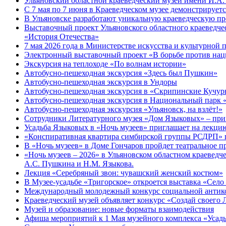
Ульяновский областной краеведческий музей имени И.А. 
С 7 мая по 7 июня в Краеведческом музее демонстрируе
В Ульяновске разработают уникальную краеведческую пр
Выставочный проект Ульяновского областного краеведчес
«История Отечества»
7 мая 2026 года в Министерстве искусства и культурной
Электронный выставочный проект «В борьбе против нац
Экскурсия на теплоходе «По волнам истории»
Автобусно-пешеходная экскурсия «Здесь был Пушкин»
Автобусно-пешеходная экскурсия в Ундоры
Автобусно-пешеходная экскурсия в «Скрипинские Кучу
Автобусно-пешеходная экскурсия в Национальный парк 
Автобусно-пешеходная экскурсия «Ульяновск, на взлёт!»
Сотрудники Литературного музея «Дом Языковых» – прим
Усадьба Языковых в «Ночь музеев» приглашает на лекцию
«Конспиративная квартира симбирской группы РСДРП» 
В «Ночь музеев» в Доме Гончаров пройдет театральное п
«Ночь музеев – 2026» в Ульяновском областном краевед
А.С. Пушкина и Н.М. Языкова.
Лекция «Серебряный звон: чувашский женский костюм»
В Музее-усадьбе «Тригорское» откроется выставка «Село
Международный молодежный конкурс социальной антико
Краеведческий музей объявляет конкурс «Создай своего 
Музей и образование: новые форматы взаимодействия
Афиша мероприятий к 1 Мая музейного комплекса «Усад