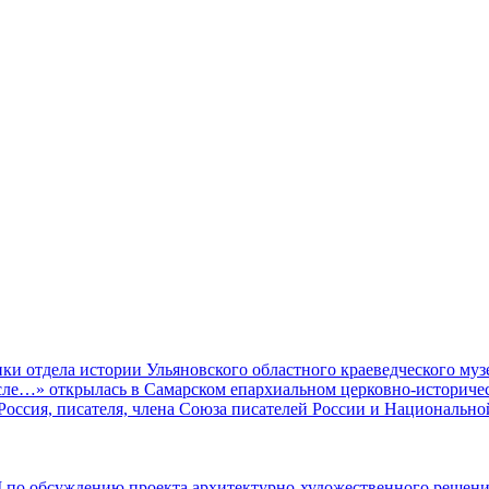
ки отдела истории Ульяновского областного краеведческого муз
ле…» открылась в Самарском епархиальном церковно-историчес
оссия, писателя, члена Союза писателей России и Национально
 по обсуждению проекта архитектурно-художественного решен