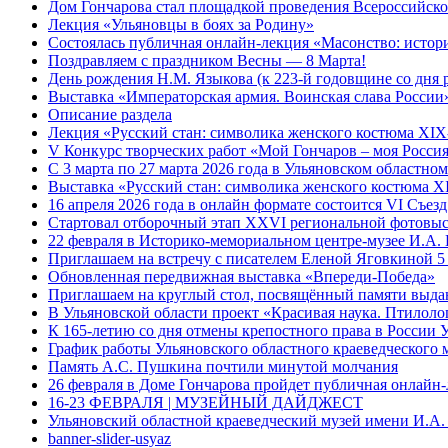
Дом Гончарова стал площадкой проведения Всероссийской
Лекция «Ульяновцы в боях за Родину»
Состоялась публичная онлайн-лекция «Масонство: истор
Поздравляем с праздником Весны — 8 Марта!
День рождения Н.М. Языкова (к 223-й годовщине со дня 
Выставка «Императорская армия. Воинская слава России
Описание раздела
Лекция «Русский стан: символика женского костюма XI
V Конкурс творческих работ «Мой Гончаров – моя Росси
С 3 марта по 27 марта 2026 года в Ульяновском областн
Выставка «Русский стан: символика женского костюма 
16 апреля 2026 года в онлайн формате состоится VI Съе
Стартовал отборочный этап XXVI региональной фотовыс
22 февраля в Историко-мемориальном центре-музее И.А. 
Приглашаем на встречу с писателем Еленой Яговкиной 5
Обновленная передвижная выставка «Впереди-Победа»
Приглашаем на круглый стол, посвящённый памяти выда
В Ульяновской области проект «Красивая наука. Птилоло
К 165-летию со дня отмены крепостного права в России 
График работы Ульяновского областного краеведческого 
Память А.С. Пушкина почтили минутой молчания
26 февраля в Доме Гончарова пройдет публичная онлайн-
16-23 ФЕВРАЛЯ | МУЗЕЙНЫЙ ДАЙДЖЕСТ
Ульяновский областной краеведческий музей имени И.А.
banner-slider-usyaz