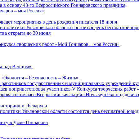
а в основу 48-го Всероссийского Гончаровского праздника
чаров – моя Россия»
ведет мероприятия в день рождения писателя 18 июня
ной политики Ульяновской области состоится день бесплатной ю
ства открыта до 30 июня
онкурса творческих работ «Мой Гончаров – моя Россия»
а над Венцом».
 «Экология – Безопасность – Жизнь».
ых работников государственных и муниципальных учреждений ку
аев поприветствовал участников V Конкурса творческих работ 
арова состоялась Всероссийская акция «Ночь музеев» под девиз
 истории» из Беларуси
й политики Ульяновской области состоится день бесплатной юр
нигу в Доме Гончарова