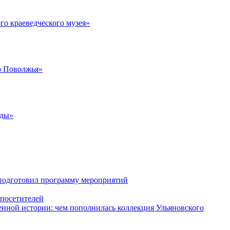
го краеведческого музея»
о Поволжья»
жды»
 подготовил программу мероприятий
 посетителей
енной истории: чем пополнилась коллекция Ульяновского