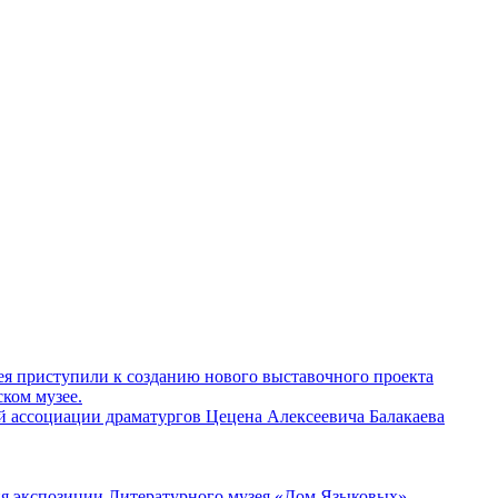
ея приступили к созданию нового выставочного проекта
ком музее.
й ассоциации драматургов Цецена Алексеевича Балакаева
ия экспозиции Литературного музея «Дом Языковых»