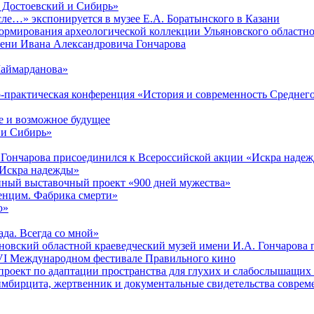
. Достоевский и Сибирь»
ле…» экспонируется в музее Е.А. Боратынского в Казани
ормирования археологической коллекции Ульяновского областно
мени Ивана Александровича Гончарова
Шаймарданова»
но-практическая конференция «История и современность Среднег
 и возможное будущее
 и Сибирь»
 Гончарова присоединился к Всероссийской акции «Искра наде
 «Искра надежды»
онный выставочный проект «900 дней мужества»
венцим. Фабрика смерти»
ю»
ада. Всегда со мной»
яновский областной краеведческий музей имени И.А. Гончарова
в VI Международном фестивале Правильного кино
проект по адаптации пространства для глухих и слабослышащих
имбирцита, жертвенник и документальные свидетельства соврем