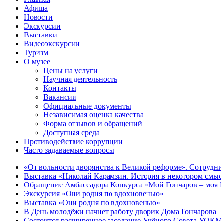
Афиша
Новости
Экскурсии
Выставки
Видеоэкскурсии
Туризм
О музее
Цены на услуги
Научная деятельность
Контакты
Вакансии
Официальные документы
Независимая оценка качества
Форма отзывов и обращений
Доступная среда
Противодействие коррупции
Часто задаваемые вопросы
«От вольности дворянства к Великой реформе». Сотрудни
Выставка «Николай Карамзин. История в некотором смыс
Обращение Амбассадора Конкурса «Мой Гончаров – моя Р
Экскурсия «Они родня по вдохновенью»
Выставка «Они родня по вдохновенью»
В День молодёжи начнет работу дворик Дома Гончарова
Состоится расширенное заседание Учёного Совета УОКМ