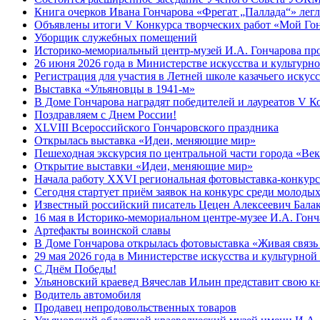
Книга очерков Ивана Гончарова «Фрегат „Паллада“» легл
Объявлены итоги V Конкурса творческих работ «Мой Гон
Уборщик служебных помещений
Историко-мемориальный центр-музей И.А. Гончарова про
26 июня 2026 года в Министерстве искусства и культур
Регистрация для участия в Летней школе казачьего искус
Выставка «Ульяновцы в 1941-м»
В Доме Гончарова наградят победителей и лауреатов V К
Поздравляем с Днем России!
XLVIII Всероссийского Гончаровского праздника
Открылась выставка «Идеи, меняющие мир»
Пешеходная экскурсия по центральной части города «Век
Открытие выставки «Идеи, меняющие мир»
Начала работу XXVI региональная фотовыставка-конкурс
Сегодня стартует приём заявок на конкурс среди молод
Известный российский писатель Цецен Алексеевич Балак
16 мая в Историко-мемориальном центре-музее И.А. Гонч
Артефакты воинской славы
В Доме Гончарова открылась фотовыставка «Живая связь
29 мая 2026 года в Министерстве искусства и культурно
С Днём Победы!
Ульяновский краевед Вячеслав Ильин представит свою к
Водитель автомобиля
Продавец непродовольственных товаров