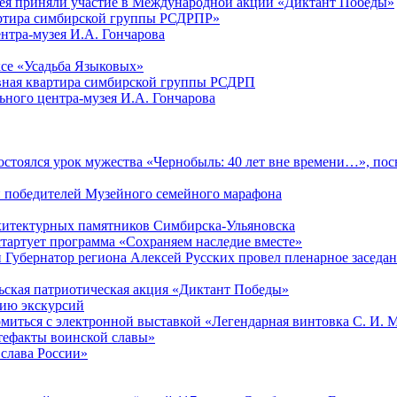
зея приняли участие в Международной акции «Диктант Победы»
артира симбирской группы РСДРПР»
нтра-музея И.А. Гончарова
се «Усадьба Языковых»
ная квартира симбирской группы РСДРП
ого центра-музея И.А. Гончарова
 состоялся урок мужества «Чернобыль: 40 лет вне времени…», п
и победителей Музейного семейного марафона
рхитектурных памятников Симбирска-Ульяновска
стартует программа «Сохраняем наследие вместе»
 Губернатор региона Алексей Русских провел пленарное заседани
ьская патриотическая акция «Диктант Победы»
нию экскурсий
омиться с электронной выставкой «Легендарная винтовка С. И. 
тефакты воинской славы»
 слава России»