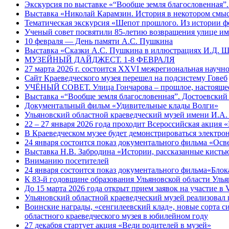
Экскурсия по выставке «“Вообще земля благословенная”
Выставка «Николай Карамзин. История в некотором смыс
Тематическая экскурсия «Шепот прошлого. Из истории ф
Ученый совет посвятили 85-летию возвращения улице и
10 февраля — День памяти А.С. Пушкина
Выставка «Сказки А.С. Пушкина в иллюстрациях И.Д. 
МУЗЕЙНЫЙ ДАЙДЖЕСТ. 1-8 ФЕВРАЛЯ
27 марта 2026 г. состоится XXVI межрегиональная науч
Сайт Краеведческого музея перешел на подсистему Говеб
УЧЁНЫЙ СОВЕТ. Улица Гончарова – прошлое, настоящее
Выставка «“Вообще земля благословенная”. Достоевский
Документальный фильм «Удивительные клады Волги»
Ульяновский областной краеведческий музей имени И.А.
22 – 27 января 2026 года проходит Всероссийская акция
В Краеведческом музее будет демонстрироваться электр
24 января состоится показ документального фильма «Ос
Выставка Н.В. Забродина «Истории, рассказанные кисть
Вниманию посетителей
24 января состоится показ документального фильма«Блок
К 83-й годовщине образования Ульяновской области Уль
До 15 марта 2026 года открыт прием заявок на участие 
Ульяновский областной краеведческий музей реализовал 
Воинские награды, «сенгилеевский клад», новые сорта с
областного краеведческого музея в юбилейном году
27 декабря стартует акция «Веди родителей в музей»