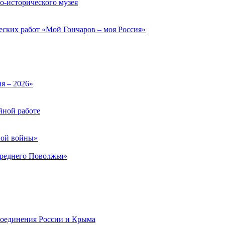
о-исторического музея
еских работ «Мой Гончаров – моя Россия»
ия – 2026»
йной работе
ной войны»
Среднего Поволжья»
соединения России и Крыма