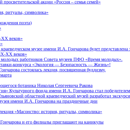
 просветительской акции «Россия – семья семей»
ия, ритуалы, символика»
рождения поэта)
»
X-XX веков»
я»
ом краеведческом музее имени И.А. Гончарова будет представлен
XIX-XX веков»
зд молодых работников Совета музеев ПФО «Время молодых».
тавки-конкурса «Экология — Безопасность — Жизнь»!
Гончарова состоялась лекция, посвященная буддизму.
 марта
ющегося ботаника Николая Сергеевича Ракова
гия» Культурного фонда имени И.А. Гончарова стал победителе
Ульяновский областной краеведческий музей разработал экскурс
музея имени И.А. Гончарова на праздничные дни
лекция «Масонство: история, ритуалы, символика»
 Гончарова и его филиалы приглашают на каникулы