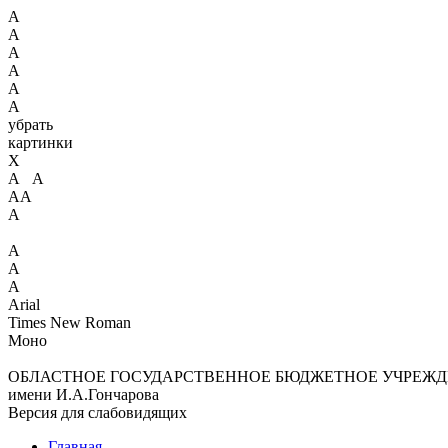
А
А
А
А
А
А
убрать
картинки
X
А А
АА
А
А
А
А
Arial
Times New Roman
Моно
ОБЛАСТНОЕ ГОСУДАРСТВЕННОЕ БЮДЖЕТНОЕ УЧРЕЖД
имени И.А.Гончарова
Версия для слабовидящих
Главная