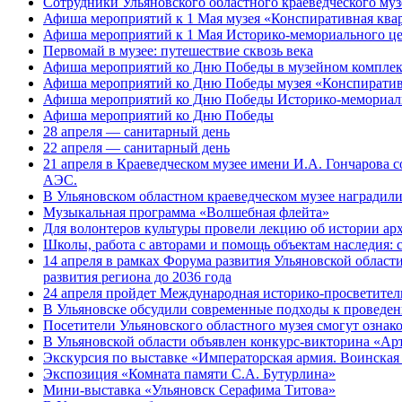
Сотрудники Ульяновского областного краеведческого му
Афиша мероприятий к 1 Мая музея «Конспиративная кв
Афиша мероприятий к 1 Мая Историко-мемориального це
Первомай в музее: путешествие сквозь века
Афиша мероприятий ко Дню Победы в музейном комплек
Афиша мероприятий ко Дню Победы музея «Конспиратив
Афиша мероприятий ко Дню Победы Историко-мемориальн
Афиша мероприятий ко Дню Победы
28 апреля — санитарный день
22 апреля — санитарный день
21 апреля в Краеведческом музее имени И.А. Гончарова
АЭС.
В Ульяновском областном краеведческом музее наградил
Музыкальная программа «Волшебная флейта»
Для волонтеров культуры провели лекцию об истории а
Школы, работа с авторами и помощь объектам наследия: 
14 апреля в рамках Форума развития Ульяновской области
развития региона до 2036 года
24 апреля пройдет Международная историко-просветител
В Ульяновске обсудили современные подходы к проведе
Посетители Ульяновского областного музея смогут ознак
В Ульяновской области объявлен конкурс-викторина «Ар
Экскурсия по выставке «Императорская армия. Воинская
Экспозиция «Комната памяти С.А. Бутурлина»
Мини-выставка «Ульяновск Серафима Титова»