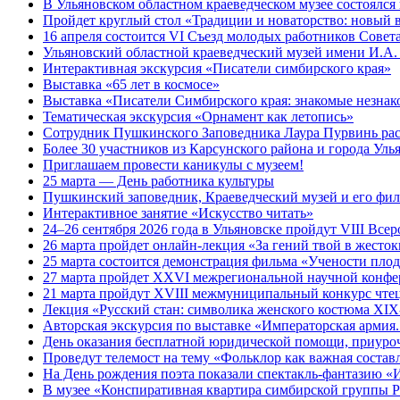
В Ульяновском областном краеведческом музее состоялся
Пройдет круглый стол «Традиции и новаторство: новый в
16 апреля состоится VI Съезд молодых работников Совет
Ульяновский областной краеведческий музей имени И.А. 
Интерактивная экскурсия «Писатели симбирского края»
Выставка «65 лет в космосе»
Выставка «Писатели Симбирского края: знакомые незна
Тематическая экскурсия «Орнамент как летопись»
Сотрудник Пушкинского Заповедника Лаура Пурвинь рас
Более 30 участников из Карсунского района и города Уль
Приглашаем провести каникулы с музеем!
25 марта — День работника культуры
Пушкинский заповедник, Краеведческий музей и его фил
Интерактивное занятие «Искусство читать»
24–26 сентября 2026 года в Ульяновске пройдут VIII Вс
26 марта пройдет онлайн-лекция «За гений твой в жест
25 марта состоится демонстрация фильма «Учености пло
27 марта пройдет XXVI межрегиональной научной конфер
21 марта пройдут XVIII межмуниципальный конкурс чтец
Лекция «Русский стан: символика женского костюма XI
Авторская экскурсия по выставке «Императорская армия.
День оказания бесплатной юридической помощи, приуро
Проведут телемост на тему «Фольклор как важная соста
На День рождения поэта показали спектакль-фантазию 
В музее «Конспиративная квартира симбирской группы 