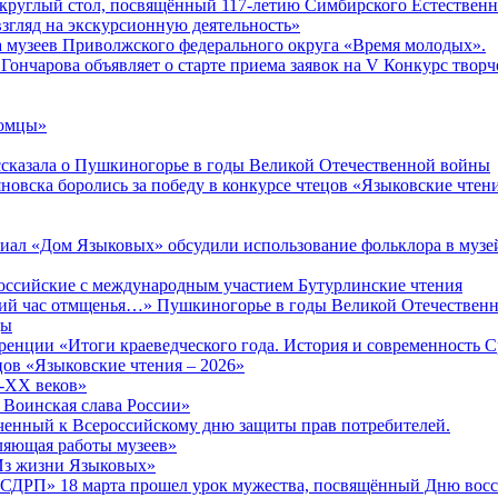
 круглый стол, посвящённый 117-летию Симбирского Естественн
згляд на экскурсионную деятельность»
а музеев Приволжского федерального округа «Время молодых».
Гончарова объявляет о старте приема заявок на V Конкурс творч
комцы»
сказала о Пушкиногорье в годы Великой Отечественной войны
яновска боролись за победу в конкурсе чтецов «Языковские чтен
иал «Дом Языковых» обсудили использование фольклора в музе
ероссийские с международным участием Бутурлинские чтения
окий час отмщенья…» Пушкиногорье в годы Великой Отечествен
ды
енции «Итоги краеведческого года. История и современность 
ов «Языковские чтения – 2026»
X-XX веков»
 Воинская слава России»
ченный к Всероссийскому дню защиты прав потребителей.
вляющая работы музеев»
«Из жизни Языковых»
РСДРП» 18 марта прошел урок мужества, посвящённый Дню вос