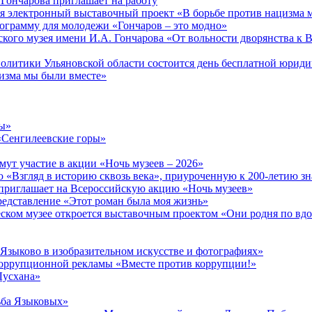
Гончарова приглашает на работу
тся электронный выставочный проект «В борьбе против нацизма 
ограмму для молодежи «Гончаров – это модно»
кого музея имени И.А. Гончарова «От вольности дворянства к 
 политики Ульяновской области состоится день бесплатной юрид
изма мы были вместе»
ры»
«Сенгилеевские горы»
ут участие в акции «Ночь музеев – 2026»
 «Взгляд в историю сквозь века», приуроченную к 200-летию зн
приглашает на Всероссийскую акцию «Ночь музеев»
редставление «Этот роман была моя жизнь»
ческом музее откроется выставочным проектом «Они родня по в
 Языково в изобразительном искусстве и фотографиях»
ррупционной рекламы «Вместе против коррупции!»
Лусхана»
ьба Языковых»