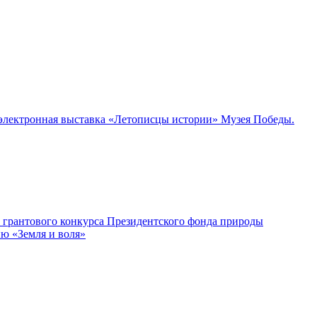
а электронная выставка «Летописцы истории» Музея Победы.
м грантового конкурса Президентского фонда природы
ию «Земля и воля»