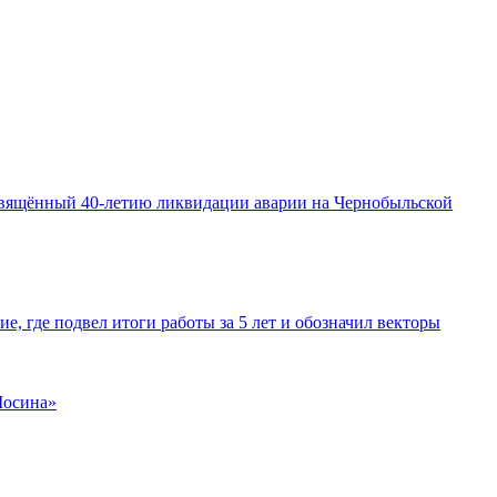
освящённый 40-летию ликвидации аварии на Чернобыльской
е, где подвел итоги работы за 5 лет и обозначил векторы
Мосина»