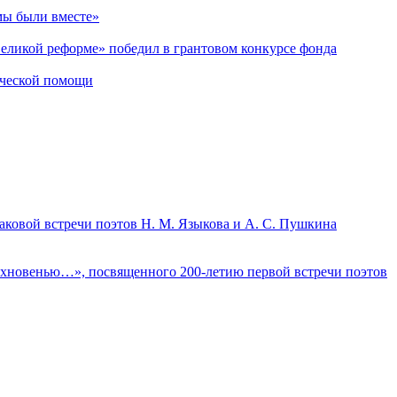
мы были вместе»
Великой реформе» победил в грантовом конкурсе фонда
ической помощи
аковой встречи поэтов Н. М. Языкова и А. С. Пушкина
дохновенью…», посвященного 200-летию первой встречи поэтов