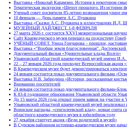
Выставка «Николай Карамзин. История в некотором смыс
Тематическая экскурсия «Шепот прошлого. Из истории ф
Ученый совет посвятили 85-летию возвращения улице и
10 февраля — День памяти А.С. Пушкина
Выставка «Сказки А.С. Пушкина в иллюстрациях И.Д. 
МУЗЕЙНЫЙ ДАЙДЖЕСТ. 1-8 ФЕВРАЛЯ
27 марта 2026 г. состоится XXVI межрегиональная науч
Сайт Краеведческого музея перешел на подсистему Говеб
УЧЁНЫЙ СОВЕТ. Улица Гончарова – прошлое, настоящее
Выставка «“Вообще земля благословенная”. Достоевский
Документальный фильм «Удивительные клады Волги»
Ульяновский областной краеведческий музей имени И.А.
22 – 27 января 2026 года проходит Всероссийская акция
В Краеведческом музее будет демонстрироваться электр
24 января состоится показ документального фильма «Ос
Выставка Н.В. Забродина «Истории, рассказанные кисть
Вниманию посетителей
24 января состоится показ документального фильма«Блок
К 83-й годовщине образования Ульяновской области Уль
До 15 марта 2026 года открыт прием заявок на участие 
Ульяновский областной краеведческий музей реализовал 
Воинские награды, «сенгилеевский клад», новые сорта с
областного краеведческого музея в юбилейном году
27 декабря стартует акция «Веди родителей в музей»
В Сурском районном историко-краеведческом музее начал