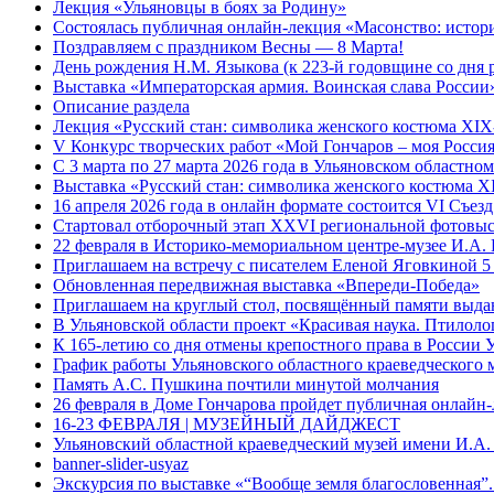
Лекция «Ульяновцы в боях за Родину»
Состоялась публичная онлайн-лекция «Масонство: истор
Поздравляем с праздником Весны — 8 Марта!
День рождения Н.М. Языкова (к 223-й годовщине со дня 
Выставка «Императорская армия. Воинская слава России
Описание раздела
Лекция «Русский стан: символика женского костюма XI
V Конкурс творческих работ «Мой Гончаров – моя Росси
С 3 марта по 27 марта 2026 года в Ульяновском областн
Выставка «Русский стан: символика женского костюма 
16 апреля 2026 года в онлайн формате состоится VI Съе
Стартовал отборочный этап XXVI региональной фотовыс
22 февраля в Историко-мемориальном центре-музее И.А. 
Приглашаем на встречу с писателем Еленой Яговкиной 5
Обновленная передвижная выставка «Впереди-Победа»
Приглашаем на круглый стол, посвящённый памяти выда
В Ульяновской области проект «Красивая наука. Птилоло
К 165-летию со дня отмены крепостного права в России 
График работы Ульяновского областного краеведческого 
Память А.С. Пушкина почтили минутой молчания
26 февраля в Доме Гончарова пройдет публичная онлайн-
16-23 ФЕВРАЛЯ | МУЗЕЙНЫЙ ДАЙДЖЕСТ
Ульяновский областной краеведческий музей имени И.А.
banner-slider-usyaz
Экскурсия по выставке «“Вообще земля благословенная”