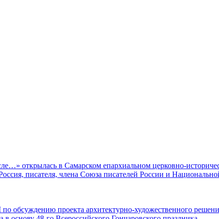
ле…» открылась в Самарском епархиальном церковно-историчес
оссия, писателя, члена Союза писателей России и Национально
 по обсуждению проекта архитектурно-художественного решен
а в основу 48-го Всероссийского Гончаровского праздника