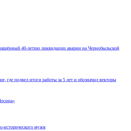
освящённый 40-летию ликвидации аварии на Чернобыльской
е, где подвел итоги работы за 5 лет и обозначил векторы
Мосина»
о-исторического музея