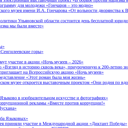
тся электронный выставочный проект «В борьбе против нацизма 
ограмму для молодежи «Гончаров – это модно»
кого музея имени И.А. Гончарова «От вольности дворянства к 
 политики Ульяновской области состоится день бесплатной юрид
изма мы были вместе»
ры»
«Сенгилеевские горы»
ут участие в акции «Ночь музеев – 2026»
 «Взгляд в историю сквозь века», приуроченную к 200-летию зн
приглашает на Всероссийскую акцию «Ночь музеев»
редставление «Этот роман была моя жизнь»
ческом музее откроется выставочным проектом «Они родня по в
 Языково в изобразительном искусстве и фотографиях»
ррупционной рекламы «Вместе против коррупции!»
Лусхана»
ьба Языковых»
зея приняли участие в Международной акции «Диктант Победы»