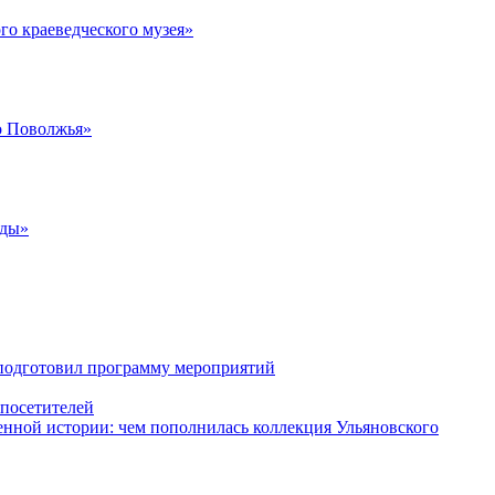
го краеведческого музея»
о Поволжья»
жды»
 подготовил программу мероприятий
 посетителей
енной истории: чем пополнилась коллекция Ульяновского