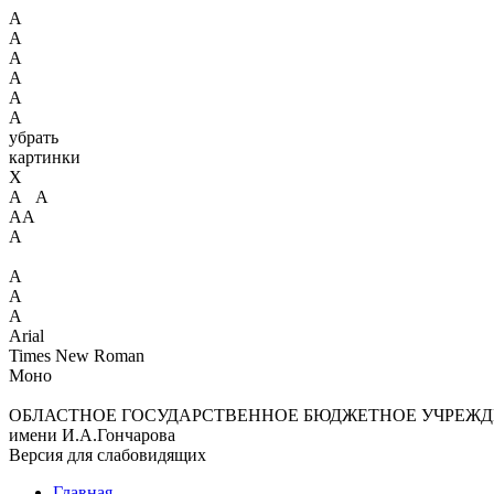
А
А
А
А
А
А
убрать
картинки
X
А А
АА
А
А
А
А
Arial
Times New Roman
Моно
ОБЛАСТНОЕ ГОСУДАРСТВЕННОЕ БЮДЖЕТНОЕ УЧРЕЖД
имени И.А.Гончарова
Версия для слабовидящих
Главная