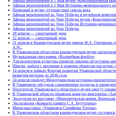
Афиша мероприятий к 1 Мая музея «Конспиративная кв
Афиша мероприятий к 1 Мая Историко-мемориального це
Первомай в музее: путешествие сквозь века
Афиша мероприятий ко Дню Победы в музейном комплек
Афиша мероприятий ко Дню Победы музея «Конспиратив
Афиша мероприятий ко Дню Победы Историко-мемориальн
Афиша мероприятий ко Дню Победы
28 апреля — санитарный день
22 апреля — санитарный день
21 апреля в Краеведческом музее имени И.А. Гончарова
АЭС.
В Ульяновском областном краеведческом музее наградил
Музыкальная программа «Волшебная флейта»
Для волонтеров культуры провели лекцию об истории а
Школы, работа с авторами и помощь объектам наследия: 
14 апреля в рамках Форума развития Ульяновской области
развития региона до 2036 года
24 апреля пройдет Международная историко-просветител
В Ульяновске обсудили современные подходы к проведе
Посетители Ульяновского областного музея смогут ознак
В Ульяновской области объявлен конкурс-викторина «Ар
Экскурсия по выставке «Императорская армия. Воинская
Экспозиция «Комната памяти С.А. Бутурлина»
Мини-выставка «Ульяновск Серафима Титова»
В Ульяновском областном краеведческом музее состоялся