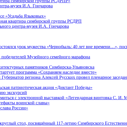
артира симбирской группы РСДРПР»
нтра-музея И.А. Гончарова
се «Усадьба Языковых»
ная квартира симбирской группы РСДРП
ого центра-музея И.А. Гончарова
 состоялся урок мужества «Чернобыль: 40 лет вне времени…», п
и победителей Музейного семейного марафона
рхитектурных памятников Симбирска-Ульяновска
стартует программа «Сохраняем наследие вместе»
 Губернатор региона Алексей Русских провел пленарное заседани
ьская патриотическая акция «Диктант Победы»
нию экскурсий
омиться с электронной выставкой «Легендарная винтовка С. И. 
тефакты воинской славы»
 слава России»
 круглый стол, посвящённый 117-летию Симбирского Естественн