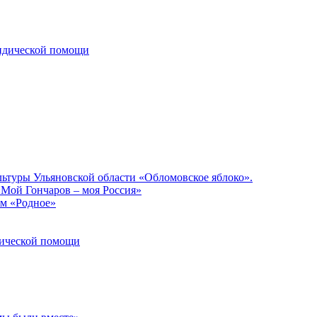
ридической помощи
льтуры Ульяновской области «Обломовское яблоко».
«Мой Гончаров – моя Россия»
ом «Родное»
идической помощи