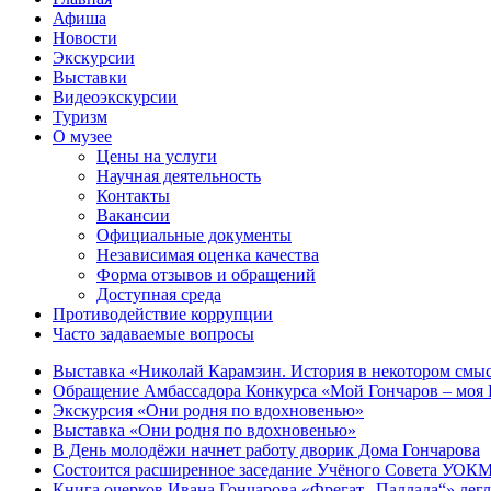
Афиша
Новости
Экскурсии
Выставки
Видеоэкскурсии
Туризм
О музее
Цены на услуги
Научная деятельность
Контакты
Вакансии
Официальные документы
Независимая оценка качества
Форма отзывов и обращений
Доступная среда
Противодействие коррупции
Часто задаваемые вопросы
Выставка «Николай Карамзин. История в некотором смыс
Обращение Амбассадора Конкурса «Мой Гончаров – моя Р
Экскурсия «Они родня по вдохновенью»
Выставка «Они родня по вдохновенью»
В День молодёжи начнет работу дворик Дома Гончарова
Состоится расширенное заседание Учёного Совета УОКМ
Книга очерков Ивана Гончарова «Фрегат „Паллада“» легл