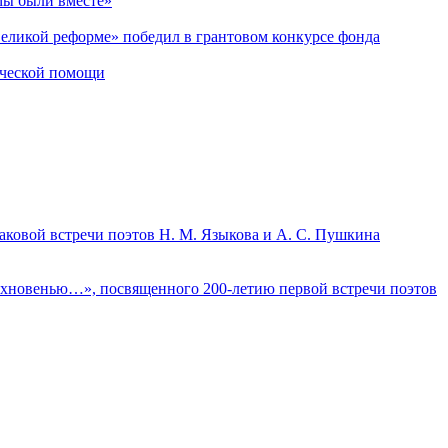
мы были вместе»
Великой реформе» победил в грантовом конкурсе фонда
ической помощи
аковой встречи поэтов Н. М. Языкова и А. С. Пушкина
дохновенью…», посвященного 200-летию первой встречи поэтов