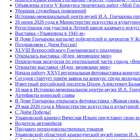
Объявлены итоги V Конкурса творческих работ «Мой Гон
Уборщик служебных помещений
Историко-мемориальный центр-музей И.А. Гончарова про
26 июня 2026 года в Министерстве искусства и культур
Регистрация для участия в Летней школе казачьего искус
Выставка «Ульяновцы в 1941-м»
В Доме Гончарова наградят победителей и лауреатов V К
Поздравляем с Днем России!
XLVIII Всероссийского Гончаровского праздника
Открылась выставка «Идеи, меняющие мир»
Пешеходная экскурсия по центральной части города «Век
Открытие выставки «Идеи, меняющие мир»
Начала работу XXVI региональная фотовыставка-конкурс
Сегодня стартует приём заявок на конкурс среди молод
Известный российский писатель Цецен Алексеевич Балак
16 мая в Историко-мемориальном центре-музее И.А. Гонч
Артефакты воинской славы
В Доме Гончарова открылась фотовыставка «Живая связь
29 мая 2026 года в Министерстве искусства и культурно
С Днём Победы!
Ульяновский краевед Вячеслав Ильин представит свою к
Водитель автомобиля
Продавец непродовольственных товаров
Ульяновский областной краеведческий музей имени И.А. 