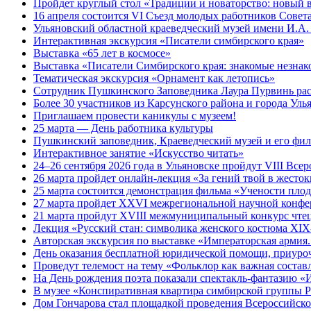
Пройдет круглый стол «Традиции и новаторство: новый в
16 апреля состоится VI Съезд молодых работников Совет
Ульяновский областной краеведческий музей имени И.А. 
Интерактивная экскурсия «Писатели симбирского края»
Выставка «65 лет в космосе»
Выставка «Писатели Симбирского края: знакомые незна
Тематическая экскурсия «Орнамент как летопись»
Сотрудник Пушкинского Заповедника Лаура Пурвинь рас
Более 30 участников из Карсунского района и города Уль
Приглашаем провести каникулы с музеем!
25 марта — День работника культуры
Пушкинский заповедник, Краеведческий музей и его фил
Интерактивное занятие «Искусство читать»
24–26 сентября 2026 года в Ульяновске пройдут VIII Вс
26 марта пройдет онлайн-лекция «За гений твой в жест
25 марта состоится демонстрация фильма «Учености пло
27 марта пройдет XXVI межрегиональной научной конфер
21 марта пройдут XVIII межмуниципальный конкурс чтец
Лекция «Русский стан: символика женского костюма XI
Авторская экскурсия по выставке «Императорская армия.
День оказания бесплатной юридической помощи, приуро
Проведут телемост на тему «Фольклор как важная соста
На День рождения поэта показали спектакль-фантазию 
В музее «Конспиративная квартира симбирской группы 
Дом Гончарова стал площадкой проведения Всероссийской