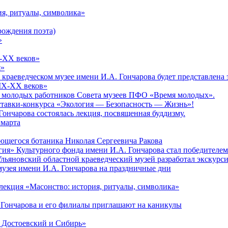
ия, ритуалы, символика»
рождения поэта)
»
X-XX веков»
я»
ом краеведческом музее имени И.А. Гончарова будет представлен
XIX-XX веков»
зд молодых работников Совета музеев ПФО «Время молодых».
тавки-конкурса «Экология — Безопасность — Жизнь»!
Гончарова состоялась лекция, посвященная буддизму.
 марта
ющегося ботаника Николая Сергеевича Ракова
гия» Культурного фонда имени И.А. Гончарова стал победителе
Ульяновский областной краеведческий музей разработал экскурс
музея имени И.А. Гончарова на праздничные дни
лекция «Масонство: история, ритуалы, символика»
 Гончарова и его филиалы приглашают на каникулы
. Достоевский и Сибирь»