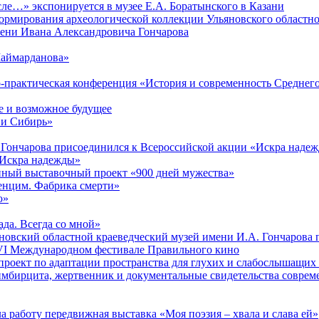
ле…» экспонируется в музее Е.А. Боратынского в Казани
ормирования археологической коллекции Ульяновского областно
мени Ивана Александровича Гончарова
Шаймарданова»
но-практическая конференция «История и современность Среднег
 и возможное будущее
 и Сибирь»
 Гончарова присоединился к Всероссийской акции «Искра наде
 «Искра надежды»
онный выставочный проект «900 дней мужества»
венцим. Фабрика смерти»
ю»
ада. Всегда со мной»
яновский областной краеведческий музей имени И.А. Гончарова
в VI Международном фестивале Правильного кино
проект по адаптации пространства для глухих и слабослышащих
имбирцита, жертвенник и документальные свидетельства соврем
а работу передвижная выставка «Моя поэзия – хвала и слава ей»