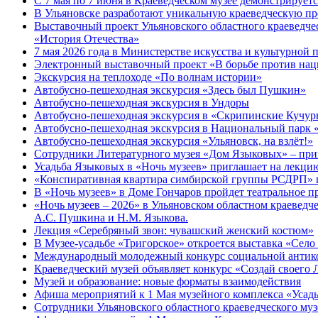
С 7 мая по 7 июня в Краеведческом музее демонстрируе
В Ульяновске разработают уникальную краеведческую пр
Выставочный проект Ульяновского областного краеведчес
«История Отечества»
7 мая 2026 года в Министерстве искусства и культурной
Электронный выставочный проект «В борьбе против нац
Экскурсия на теплоходе «По волнам истории»
Автобусно-пешеходная экскурсия «Здесь был Пушкин»
Автобусно-пешеходная экскурсия в Ундоры
Автобусно-пешеходная экскурсия в «Скрипинские Кучу
Автобусно-пешеходная экскурсия в Национальный парк 
Автобусно-пешеходная экскурсия «Ульяновск, на взлёт!»
Сотрудники Литературного музея «Дом Языковых» – прим
Усадьба Языковых в «Ночь музеев» приглашает на лекцию
«Конспиративная квартира симбирской группы РСДРП» 
В «Ночь музеев» в Доме Гончаров пройдет театральное п
«Ночь музеев – 2026» в Ульяновском областном краевед
А.С. Пушкина и Н.М. Языкова.
Лекция «Серебряный звон: чувашский женский костюм»
В Музее-усадьбе «Тригорское» откроется выставка «Село
Международный молодежный конкурс социальной антико
Краеведческий музей объявляет конкурс «Создай своего 
Музей и образование: новые форматы взаимодействия
Афиша мероприятий к 1 Мая музейного комплекса «Усад
Сотрудники Ульяновского областного краеведческого му