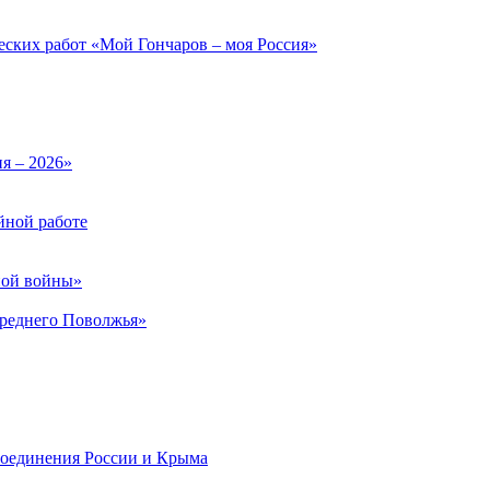
еских работ «Мой Гончаров – моя Россия»
ия – 2026»
йной работе
ной войны»
Среднего Поволжья»
соединения России и Крыма