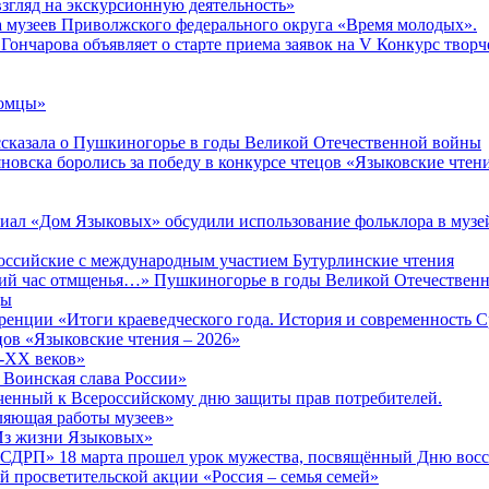
згляд на экскурсионную деятельность»
а музеев Приволжского федерального округа «Время молодых».
Гончарова объявляет о старте приема заявок на V Конкурс творч
комцы»
сказала о Пушкиногорье в годы Великой Отечественной войны
яновска боролись за победу в конкурсе чтецов «Языковские чтен
иал «Дом Языковых» обсудили использование фольклора в музе
ероссийские с международным участием Бутурлинские чтения
окий час отмщенья…» Пушкиногорье в годы Великой Отечествен
ды
енции «Итоги краеведческого года. История и современность 
ов «Языковские чтения – 2026»
X-XX веков»
 Воинская слава России»
ченный к Всероссийскому дню защиты прав потребителей.
вляющая работы музеев»
«Из жизни Языковых»
РСДРП» 18 марта прошел урок мужества, посвящённый Дню вос
 просветительской акции «Россия – семья семей»