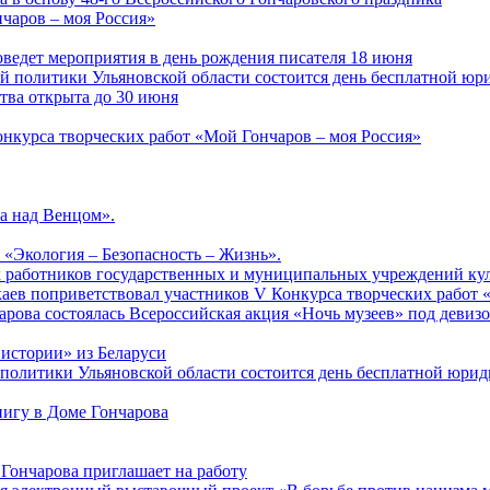
чаров – моя Россия»
ведет мероприятия в день рождения писателя 18 июня
ной политики Ульяновской области состоится день бесплатной ю
ства открыта до 30 июня
онкурса творческих работ «Мой Гончаров – моя Россия»
а над Венцом».
 «Экология – Безопасность – Жизнь».
ых работников государственных и муниципальных учреждений ку
аев поприветствовал участников V Конкурса творческих работ 
арова состоялась Всероссийская акция «Ночь музеев» под девиз
 истории» из Беларуси
й политики Ульяновской области состоится день бесплатной юр
нигу в Доме Гончарова
Гончарова приглашает на работу