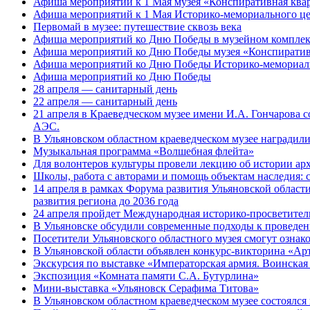
Афиша мероприятий к 1 Мая музея «Конспиративная кв
Афиша мероприятий к 1 Мая Историко-мемориального це
Первомай в музее: путешествие сквозь века
Афиша мероприятий ко Дню Победы в музейном комплек
Афиша мероприятий ко Дню Победы музея «Конспиратив
Афиша мероприятий ко Дню Победы Историко-мемориальн
Афиша мероприятий ко Дню Победы
28 апреля — санитарный день
22 апреля — санитарный день
21 апреля в Краеведческом музее имени И.А. Гончарова
АЭС.
В Ульяновском областном краеведческом музее наградил
Музыкальная программа «Волшебная флейта»
Для волонтеров культуры провели лекцию об истории а
Школы, работа с авторами и помощь объектам наследия: 
14 апреля в рамках Форума развития Ульяновской области
развития региона до 2036 года
24 апреля пройдет Международная историко-просветител
В Ульяновске обсудили современные подходы к проведе
Посетители Ульяновского областного музея смогут ознак
В Ульяновской области объявлен конкурс-викторина «Ар
Экскурсия по выставке «Императорская армия. Воинская
Экспозиция «Комната памяти С.А. Бутурлина»
Мини-выставка «Ульяновск Серафима Титова»
В Ульяновском областном краеведческом музее состоялся