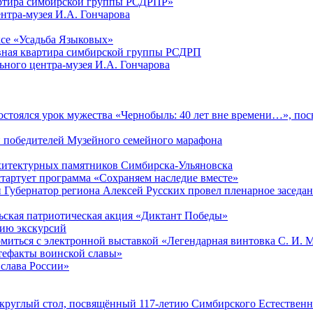
артира симбирской группы РСДРПР»
нтра-музея И.А. Гончарова
се «Усадьба Языковых»
ная квартира симбирской группы РСДРП
ого центра-музея И.А. Гончарова
 состоялся урок мужества «Чернобыль: 40 лет вне времени…», п
и победителей Музейного семейного марафона
рхитектурных памятников Симбирска-Ульяновска
стартует программа «Сохраняем наследие вместе»
 Губернатор региона Алексей Русских провел пленарное заседани
ьская патриотическая акция «Диктант Победы»
нию экскурсий
омиться с электронной выставкой «Легендарная винтовка С. И. 
тефакты воинской славы»
 слава России»
 круглый стол, посвящённый 117-летию Симбирского Естественн