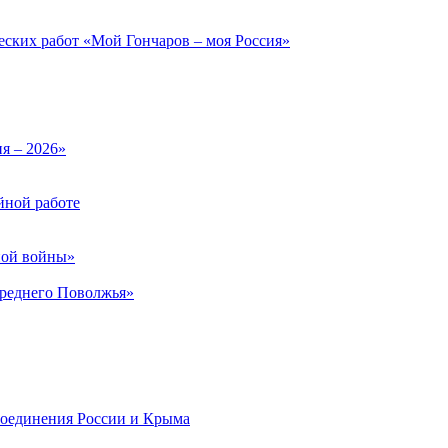
еских работ «Мой Гончаров – моя Россия»
ия – 2026»
йной работе
ной войны»
Среднего Поволжья»
соединения России и Крыма