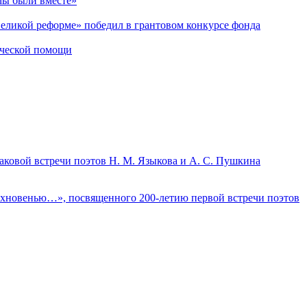
мы были вместе»
Великой реформе» победил в грантовом конкурсе фонда
ической помощи
аковой встречи поэтов Н. М. Языкова и А. С. Пушкина
дохновенью…», посвященного 200-летию первой встречи поэтов