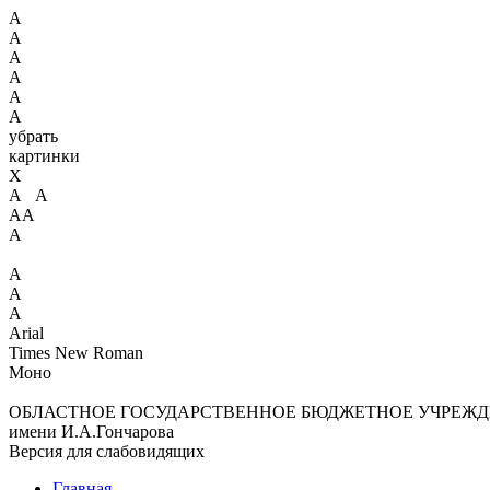
А
А
А
А
А
А
убрать
картинки
X
А А
АА
А
А
А
А
Arial
Times New Roman
Моно
ОБЛАСТНОЕ ГОСУДАРСТВЕННОЕ БЮДЖЕТНОЕ УЧРЕЖД
имени И.А.Гончарова
Версия для слабовидящих
Главная