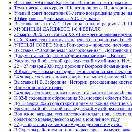
Выставка «Николай Карамзин. История в некотором смыс
Тематическая экскурсия «Шепот прошлого. Из истории ф
Ученый совет посвятили 85-летию возвращения улице и
10 февраля — День памяти А.С. Пушкина
Выставка «Сказки А.С. Пушкина в иллюстрациях И.Д. 
МУЗЕЙНЫЙ ДАЙДЖЕСТ. 1-8 ФЕВРАЛЯ
27 марта 2026 г. состоится XXVI межрегиональная науч
Сайт Краеведческого музея перешел на подсистему Говеб
УЧЁНЫЙ СОВЕТ. Улица Гончарова – прошлое, настоящее
Выставка «“Вообще земля благословенная”. Достоевский
Документальный фильм «Удивительные клады Волги»
Ульяновский областной краеведческий музей имени И.А.
22 – 27 января 2026 года проходит Всероссийская акция
В Краеведческом музее будет демонстрироваться электр
24 января состоится показ документального фильма «Ос
Выставка Н.В. Забродина «Истории, рассказанные кисть
Вниманию посетителей
24 января состоится показ документального фильма«Блок
К 83-й годовщине образования Ульяновской области Уль
До 15 марта 2026 года открыт прием заявок на участие 
Ульяновский областной краеведческий музей реализовал 
Воинские награды, «сенгилеевский клад», новые сорта с
областного краеведческого музея в юбилейном году
27 декабря стартует акция «Веди родителей в музей»
В Сурском районном историко-краеведческом музее начал