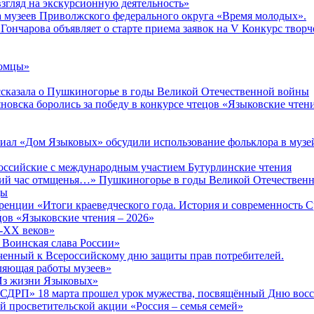
згляд на экскурсионную деятельность»
а музеев Приволжского федерального округа «Время молодых».
Гончарова объявляет о старте приема заявок на V Конкурс творч
комцы»
сказала о Пушкиногорье в годы Великой Отечественной войны
яновска боролись за победу в конкурсе чтецов «Языковские чтен
иал «Дом Языковых» обсудили использование фольклора в музе
ероссийские с международным участием Бутурлинские чтения
окий час отмщенья…» Пушкиногорье в годы Великой Отечествен
ды
енции «Итоги краеведческого года. История и современность 
ов «Языковские чтения – 2026»
X-XX веков»
 Воинская слава России»
ченный к Всероссийскому дню защиты прав потребителей.
вляющая работы музеев»
«Из жизни Языковых»
РСДРП» 18 марта прошел урок мужества, посвящённый Дню вос
 просветительской акции «Россия – семья семей»