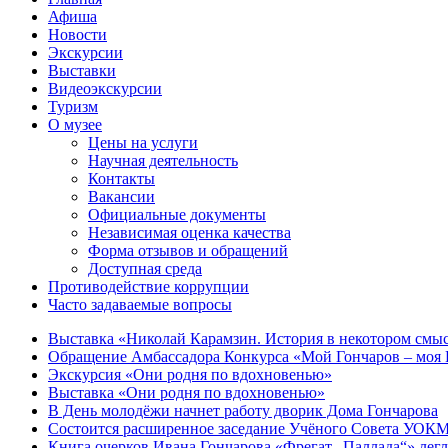
Афиша
Новости
Экскурсии
Выставки
Видеоэкскурсии
Туризм
О музее
Цены на услуги
Научная деятельность
Контакты
Вакансии
Официальные документы
Независимая оценка качества
Форма отзывов и обращений
Доступная среда
Противодействие коррупции
Часто задаваемые вопросы
Выставка «Николай Карамзин. История в некотором смыс
Обращение Амбассадора Конкурса «Мой Гончаров – моя Р
Экскурсия «Они родня по вдохновенью»
Выставка «Они родня по вдохновенью»
В День молодёжи начнет работу дворик Дома Гончарова
Состоится расширенное заседание Учёного Совета УОКМ
Книга очерков Ивана Гончарова «Фрегат „Паллада“» легл