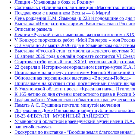
Лекция «Ульяновцы в боях за Родину»
Состоялась публичная онлайн-лекция «Масонство: истор
Поздравляем с праздником Весны — 8 Марта!
День рождения Н.М. Языкова (к 223-й годовщине со дня 
Выставка «Императорская армия. Воинская слава России
Описание раздела
Лекция «Русский стан: символика женского костюма XI
V Конкурс творческих работ «Мой Гончаров – моя Росси
С 3 марта по 27 марта 2026 года в Ульяновском областн
Выставка «Русский стан: символика женского костюма 
16 апреля 2026 года в онлайн формате состоится VI Съе
Стартовал отборочный этап XXVI региональной фотовыс
22 февраля в Историко-мемориальном центре-музее И.А. 
Приглашаем на встречу с писателем Еленой Яговкиной 5
Обновленная передвижная выставка «Впереди-Победа»
Приглашаем на круглый стол, посвящённый памяти выда
В Ульяновской области проект «Красивая наука. Птилоло
К 165-летию со дня отмены крепостного права в России 
График работы Ульяновского областного краеведческого 
Память А.С. Пушкина почтили минутой молчания
26 февраля в Доме Гончарова пройдет публичная онлайн-
16-23 ФЕВРАЛЯ | МУЗЕЙНЫЙ ДАЙДЖЕСТ
Ульяновский областной краеведческий музей имени И.А.
banner-slider-usyaz
Экскурсия по выставке «“Вообще земля благословенная”