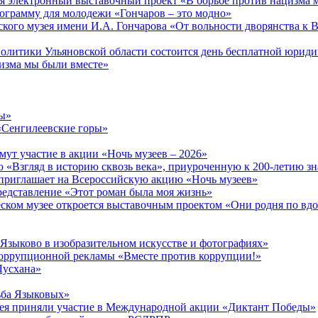
тся электронный выставочный проект «В борьбе против нацизма 
ограмму для молодежи «Гончаров – это модно»
кого музея имени И.А. Гончарова «От вольности дворянства к 
 политики Ульяновской области состоится день бесплатной юрид
изма мы были вместе»
ры»
«Сенгилеевские горы»
ут участие в акции «Ночь музеев – 2026»
 «Взгляд в историю сквозь века», приуроченную к 200-летию зн
приглашает на Всероссийскую акцию «Ночь музеев»
редставление «Этот роман была моя жизнь»
ческом музее откроется выставочным проектом «Они родня по в
 Языково в изобразительном искусстве и фотографиях»
ррупционной рекламы «Вместе против коррупции!»
Лусхана»
ьба Языковых»
зея приняли участие в Международной акции «Диктант Победы»