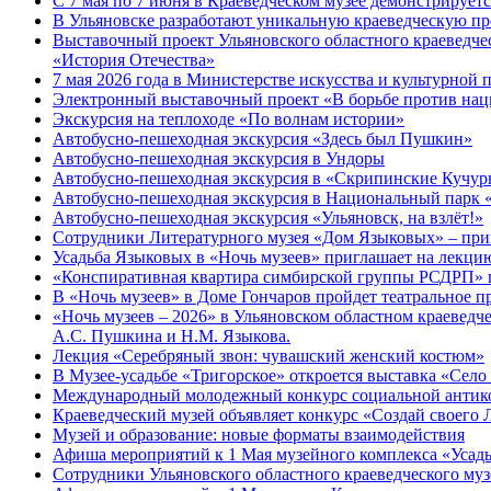
С 7 мая по 7 июня в Краеведческом музее демонстрируе
В Ульяновске разработают уникальную краеведческую пр
Выставочный проект Ульяновского областного краеведчес
«История Отечества»
7 мая 2026 года в Министерстве искусства и культурной
Электронный выставочный проект «В борьбе против нац
Экскурсия на теплоходе «По волнам истории»
Автобусно-пешеходная экскурсия «Здесь был Пушкин»
Автобусно-пешеходная экскурсия в Ундоры
Автобусно-пешеходная экскурсия в «Скрипинские Кучу
Автобусно-пешеходная экскурсия в Национальный парк 
Автобусно-пешеходная экскурсия «Ульяновск, на взлёт!»
Сотрудники Литературного музея «Дом Языковых» – прим
Усадьба Языковых в «Ночь музеев» приглашает на лекцию
«Конспиративная квартира симбирской группы РСДРП» 
В «Ночь музеев» в Доме Гончаров пройдет театральное п
«Ночь музеев – 2026» в Ульяновском областном краевед
А.С. Пушкина и Н.М. Языкова.
Лекция «Серебряный звон: чувашский женский костюм»
В Музее-усадьбе «Тригорское» откроется выставка «Село
Международный молодежный конкурс социальной антико
Краеведческий музей объявляет конкурс «Создай своего 
Музей и образование: новые форматы взаимодействия
Афиша мероприятий к 1 Мая музейного комплекса «Усад
Сотрудники Ульяновского областного краеведческого му