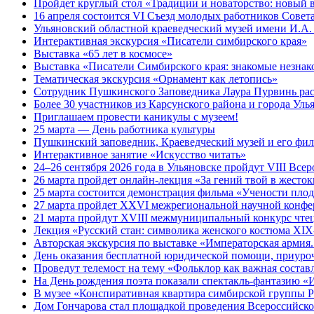
Пройдет круглый стол «Традиции и новаторство: новый в
16 апреля состоится VI Съезд молодых работников Совет
Ульяновский областной краеведческий музей имени И.А. 
Интерактивная экскурсия «Писатели симбирского края»
Выставка «65 лет в космосе»
Выставка «Писатели Симбирского края: знакомые незна
Тематическая экскурсия «Орнамент как летопись»
Сотрудник Пушкинского Заповедника Лаура Пурвинь рас
Более 30 участников из Карсунского района и города Уль
Приглашаем провести каникулы с музеем!
25 марта — День работника культуры
Пушкинский заповедник, Краеведческий музей и его фил
Интерактивное занятие «Искусство читать»
24–26 сентября 2026 года в Ульяновске пройдут VIII Вс
26 марта пройдет онлайн-лекция «За гений твой в жест
25 марта состоится демонстрация фильма «Учености пло
27 марта пройдет XXVI межрегиональной научной конфер
21 марта пройдут XVIII межмуниципальный конкурс чтец
Лекция «Русский стан: символика женского костюма XI
Авторская экскурсия по выставке «Императорская армия.
День оказания бесплатной юридической помощи, приуро
Проведут телемост на тему «Фольклор как важная соста
На День рождения поэта показали спектакль-фантазию 
В музее «Конспиративная квартира симбирской группы 
Дом Гончарова стал площадкой проведения Всероссийской