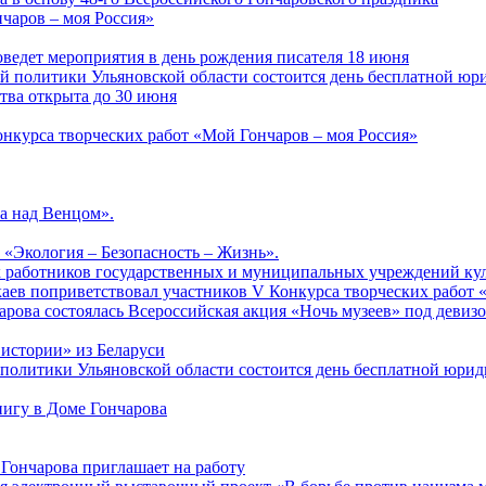
чаров – моя Россия»
ведет мероприятия в день рождения писателя 18 июня
ной политики Ульяновской области состоится день бесплатной ю
ства открыта до 30 июня
онкурса творческих работ «Мой Гончаров – моя Россия»
а над Венцом».
 «Экология – Безопасность – Жизнь».
ых работников государственных и муниципальных учреждений ку
аев поприветствовал участников V Конкурса творческих работ 
арова состоялась Всероссийская акция «Ночь музеев» под девиз
 истории» из Беларуси
й политики Ульяновской области состоится день бесплатной юр
нигу в Доме Гончарова
Гончарова приглашает на работу