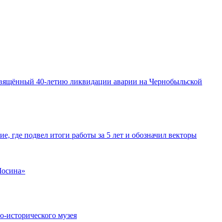
освящённый 40-летию ликвидации аварии на Чернобыльской
е, где подвел итоги работы за 5 лет и обозначил векторы
Мосина»
о-исторического музея