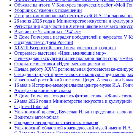
Объявлены итоги V Конкурса творческих работ «Мой Гон
Уборщик служебных помещений
Историко-мемориальный центр-музей И.А. Гончарова про
26 июня 2026 года в Министерстве искусства и культур
Регистрация для участия в Летней школе казачьего искус
Выставка «Ульяновцы в 1941-м»
В Доме Гончарова наградят победителей и лауреатов V К
Поздравляем с Днем России!
XLVIII Всероссийского Гончаровского праздника
Открылась выставка «Идеи, меняющие мир»
Пешеходная экскурсия по центральной части города «Век
Открытие выставки «Идеи, меняющие мир»
Начала работу XXVI региональная фотовыставка-конкурс
Сегодня стартует приём заявок на конкурс среди молод
Известный российский писатель Цецен Алексеевич Балак
16 мая в Историко-мемориальном центре-музее И.А. Гонч
Артефакты воинской славы
В Доме Гончарова открылась фотовыставка «Живая связь
29 мая 2026 года в Министерстве искусства и культурно
С Днём Победы!
Ульяновский краевед Вячеслав Ильин представит свою к
Водитель автомобиля
Продавец непродовольственных товаров
Ульяновский областной краеведческий музей имени И.А. 