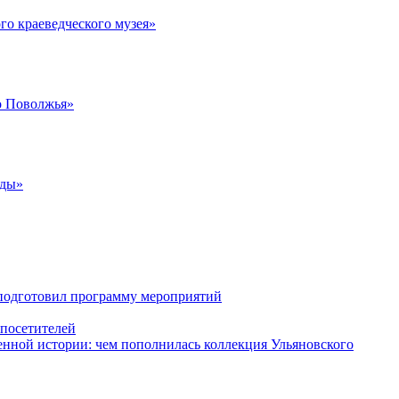
го краеведческого музея»
о Поволжья»
жды»
 подготовил программу мероприятий
 посетителей
енной истории: чем пополнилась коллекция Ульяновского