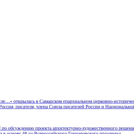
ле…» открылась в Самарском епархиальном церковно-историчес
оссия, писателя, члена Союза писателей России и Национально
 по обсуждению проекта архитектурно-художественного решен
а в основу 48-го Всероссийского Гончаровского праздника