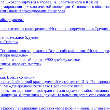
ле…» экспонируется в музее Е.А. Боратынского в Казани
ормирования археологической коллекции Ульяновского областно
мени Ивана Александровича Гончарова
Шаймарданова»
но-практическая конференция «История и современность Среднег
 и возможное будущее
 и Сибирь»
 Гончарова присоединился к Всероссийской акции «Искра наде
 «Искра надежды»
онный выставочный проект «900 дней мужества»
венцим. Фабрика смерти»
ю»
ада. Всегда со мной»
яновский областной краеведческий музей имени И.А. Гончарова
в VI Международном фестивале Правильного кино
проект по адаптации пространства для глухих и слабослышащих
имбирцита, жертвенник и документальные свидетельства соврем
а работу передвижная выставка «Моя поэзия – хвала и слава ей»