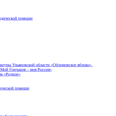
ридической помощи
льтуры Ульяновской области «Обломовское яблоко».
«Мой Гончаров – моя Россия»
ом «Родное»
идической помощи