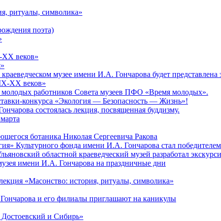
ия, ритуалы, символика»
рождения поэта)
»
X-XX веков»
я»
ом краеведческом музее имени И.А. Гончарова будет представлен
XIX-XX веков»
зд молодых работников Совета музеев ПФО «Время молодых».
тавки-конкурса «Экология — Безопасность — Жизнь»!
Гончарова состоялась лекция, посвященная буддизму.
 марта
ющегося ботаника Николая Сергеевича Ракова
гия» Культурного фонда имени И.А. Гончарова стал победителе
Ульяновский областной краеведческий музей разработал экскурс
музея имени И.А. Гончарова на праздничные дни
лекция «Масонство: история, ритуалы, символика»
 Гончарова и его филиалы приглашают на каникулы
. Достоевский и Сибирь»