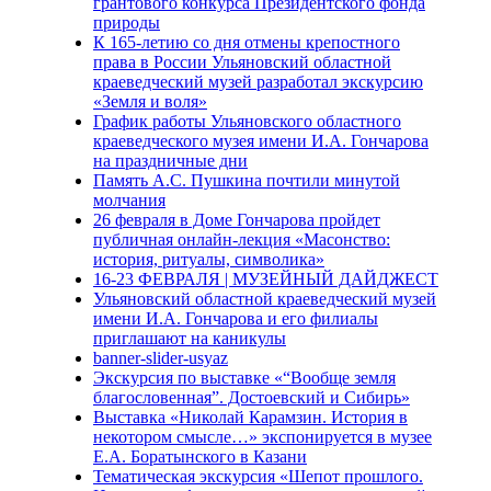
грантового конкурса Президентского фонда
природы
К 165-летию со дня отмены крепостного
права в России Ульяновский областной
краеведческий музей разработал экскурсию
«Земля и воля»
График работы Ульяновского областного
краеведческого музея имени И.А. Гончарова
на праздничные дни
Память А.С. Пушкина почтили минутой
молчания
26 февраля в Доме Гончарова пройдет
публичная онлайн-лекция «Масонство:
история, ритуалы, символика»
16-23 ФЕВРАЛЯ | МУЗЕЙНЫЙ ДАЙДЖЕСТ
Ульяновский областной краеведческий музей
имени И.А. Гончарова и его филиалы
приглашают на каникулы
banner-slider-usyaz
Экскурсия по выставке «“Вообще земля
благословенная”. Достоевский и Сибирь»
Выставка «Николай Карамзин. История в
некотором смысле…» экспонируется в музее
Е.А. Боратынского в Казани
Тематическая экскурсия «Шепот прошлого.