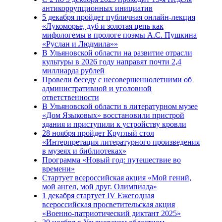
антикоррупционных инициатив
5 декабря пройдет публичная онлайн-лекция
«Лукоморье, дуб и золотая цепь как
мифологемы в прологе поэмы А.С. Пушкина
«Руслан и Людмила»»
В Ульяновской области на развитие отрасли
культуры в 2026 году направят почти 2,4
миллиарда рублей
Провели беседу с несовершеннолетними об
административной и уголовной
ответственности
В Ульяновской области в литературном музее
«Дом Языковых» восстановили пристрой
здания и приступили к устройству кровли
28 ноября пройдет Круглый стол
«Интерпретация литературного произведения
в музеях и библиотеках»
Программа «Новый год: путешествие во
времени»
Стартует всероссийская акция «Мой гений,
мой ангел, мой друг. Олимпиада»
1 декабря стартует IV Ежегодная
всероссийская просветительская акция
«Военно-патриотический диктант 2025»