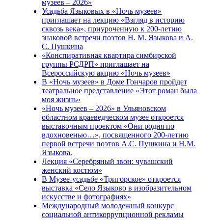
музеев – 2026»
Усадьба Языковых в «Ночь музеев»
приглашает на лекцию «Взгляд в историю
сквозь века», приуроченную к 200-летию
знаковой встречи поэтов Н. М. Языкова и А.
С. Пушкина
«Конспиративная квартира симбирской
группы РСДРП» приглашает на
Всероссийскую акцию «Ночь музеев»
В «Ночь музеев» в Доме Гончаров пройдет
театральное представление «Этот роман была
моя жизнь»
«Ночь музеев – 2026» в Ульяновском
областном краеведческом музее откроется
выставочным проектом «Они родня по
вдохновенью…», посвященного 200-летию
первой встречи поэтов А.С. Пушкина и Н.М.
Языкова.
Лекция «Серебряный звон: чувашский
женский костюм»
В Музее-усадьбе «Тригорское» откроется
выставка «Село Языково в изобразительном
искусстве и фотографиях»
Международный молодежный конкурс
социальной антикоррупционной рекламы