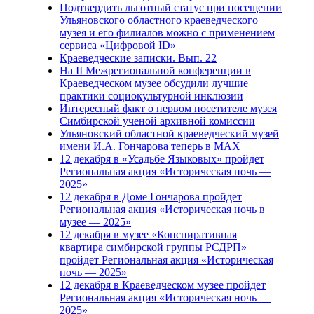
Подтвердить льготный статус при посещении
Ульяновского областного краеведческого
музея и его филиалов можно с применением
сервиса «Цифровой ID»
Краеведческие записки. Вып. 22
На II Межрегиональной конференции в
Краеведческом музее обсудили лучшие
практики социокультурной инклюзии
Интересный факт о первом посетителе музея
Симбирской ученой архивной комиссии
Ульяновский областной краеведческий музей
имени И.А. Гончарова теперь в MAX
12 декабря в «Усадьбе Языковых» пройдет
Региональная акция «Историческая ночь —
2025»
12 декабря в Доме Гончарова пройдет
Региональная акция «Историческая ночь в
музее — 2025»
12 декабря в музее «Конспиративная
квартира симбирской группы РСДРП»
пройдет Региональная акция «Историческая
ночь — 2025»
12 декабря в Краеведческом музее пройдет
Региональная акция «Историческая ночь —
2025»