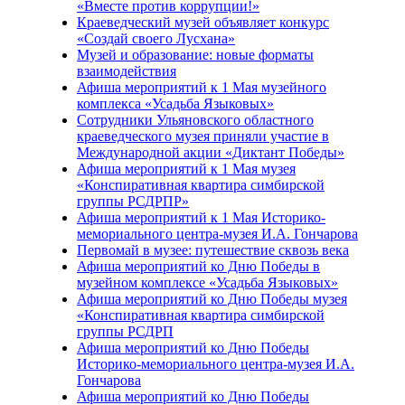
«Вместе против коррупции!»
Краеведческий музей объявляет конкурс
«Создай своего Лусхана»
Музей и образование: новые форматы
взаимодействия
Афиша мероприятий к 1 Мая музейного
комплекса «Усадьба Языковых»
Сотрудники Ульяновского областного
краеведческого музея приняли участие в
Международной акции «Диктант Победы»
Афиша мероприятий к 1 Мая музея
«Конспиративная квартира симбирской
группы РСДРПР»
Афиша мероприятий к 1 Мая Историко-
мемориального центра-музея И.А. Гончарова
Первомай в музее: путешествие сквозь века
Афиша мероприятий ко Дню Победы в
музейном комплексе «Усадьба Языковых»
Афиша мероприятий ко Дню Победы музея
«Конспиративная квартира симбирской
группы РСДРП
Афиша мероприятий ко Дню Победы
Историко-мемориального центра-музея И.А.
Гончарова
Афиша мероприятий ко Дню Победы