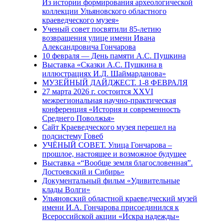
Из истории формирования археологической
коллекции Ульяновского областного
краеведческого музея»
Ученый совет посвятили 85-летию
возвращения улице имени Ивана
Александровича Гончарова
10 февраля — День памяти А.С. Пушкина
Выставка «Сказки А.С. Пушкина в
иллюстрациях И.Д. Шаймарданова»
МУЗЕЙНЫЙ ДАЙДЖЕСТ. 1-8 ФЕВРАЛЯ
27 марта 2026 г. состоится XXVI
межрегиональная научно-практическая
конференция «История и современность
Среднего Поволжья»
Сайт Краеведческого музея перешел на
подсистему Говеб
УЧЁНЫЙ СОВЕТ. Улица Гончарова –
прошлое, настоящее и возможное будущее
Выставка «“Вообще земля благословенная”.
Достоевский и Сибирь»
Документальный фильм «Удивительные
клады Волги»
Ульяновский областной краеведческий музей
имени И.А. Гончарова присоединился к
Всероссийской акции «Искра надежды»