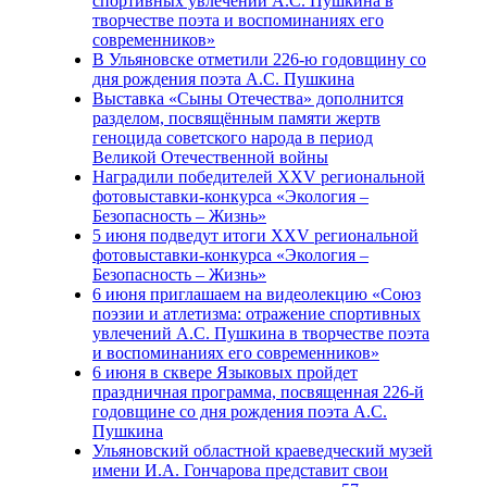
спортивных увлечений А.С. Пушкина в
творчестве поэта и воспоминаниях его
современников»
В Ульяновске отметили 226-ю годовщину со
дня рождения поэта А.С. Пушкина
Выставка «Сыны Отечества» дополнится
разделом, посвящённым памяти жертв
геноцида советского народа в период
Великой Отечественной войны
Наградили победителей XXV региональной
фотовыставки-конкурса «Экология –
Безопасность – Жизнь»
5 июня подведут итоги XXV региональной
фотовыставки-конкурса «Экология –
Безопасность – Жизнь»
6 июня приглашаем на видеолекцию «Союз
поэзии и атлетизма: отражение спортивных
увлечений А.С. Пушкина в творчестве поэта
и воспоминаниях его современников»
6 июня в сквере Языковых пройдет
праздничная программа, посвященная 226-й
годовщине со дня рождения поэта А.С.
Пушкина
Ульяновский областной краеведческий музей
имени И.А. Гончарова представит свои