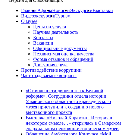
Версия для слабовидящих
Главная
Афиша
Новости
Экскурсии
Выставки
Видеоэкскурсии
Туризм
О музее
Цены на услуги
Научная деятельность
Контакты
Вакансии
Официальные документы
Независимая оценка качества
Форма отзывов и обращений
Доступная среда
Противодействие коррупции
Часто задаваемые вопросы
«От вольности дворянства к Великой
реформе». Сотрудники отдела истории
Ульяновского областного краеведческого
музея приступили к созданию нового
выставочного проекта
Выставка «Николай Карамзин. История в
некотором смысле…» открылась в Самарском
епархиальном церковно-историческом музее.
Обращение Амбассадора Конкурса «Мой