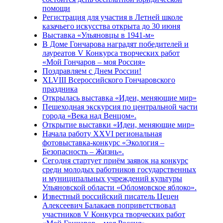
помощи
Регистрация для участия в Летней школе
казачьего искусства открыта до 30 июня
Выставка «Ульяновцы в 1941-м»
В Доме Гончарова наградят победителей и
лауреатов V Конкурса творческих работ
«Мой Гончаров – моя Россия»
Поздравляем с Днем России!
XLVIII Всероссийского Гончаровского
праздника
Открылась выставка «Идеи, меняющие мир»
Пешеходная экскурсия по центральной части
города «Века над Венцом».
Открытие выставки «Идеи, меняющие мир»
Начала работу XXVI региональная
фотовыставка-конкурс «Экология –
Безопасность – Жизнь».
Сегодня стартует приём заявок на конкурс
среди молодых работников государственных
и муниципальных учреждений культуры
Ульяновской области «Обломовское яблоко».
Известный российский писатель Цецен
Алексеевич Балакаев поприветствовал
участников V Конкурса творческих работ