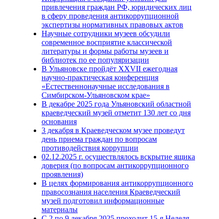
привлечения граждан РФ, юридических лиц
в сферу проведения антикоррупционной
экспертизы нормативных правовых актов
Научные сотрудники музеев обсудили
современное восприятие классической
литературы и формы работы музеев и
библиотек по ее популяризации
В Ульяновске пройдёт XXVII ежегодная
научно-практическая конференция
«Естественнонаучные исследования в
Симбирском-Ульяновском крае»
В декабре 2025 года Ульяновский областной
краеведческий музей отметит 130 лет со дня
основания
3 декабря в Краеведческом музее проведут
день приема граждан по вопросам
противодействия коррупции
02.12.2025 г. осуществлялось вскрытие ящика
доверия (по вопросам антикоррупционного
проявления)
В целях формирования антикоррупционного
правосознания населения Краеведческий
музей подготовил информационные
материалы
С 2 по 9 декабря 2025 проходит 15-я Неделя