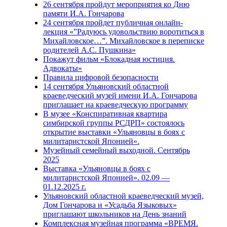
26 сентября пройдут мероприятия ко Дню
памяти И.А. Гончарова
24 сентября пройдет публичная онлайн-
лекция «”Радуюсь удовольствию воротиться в
Михайловское…”. Михайловское в переписке
родителей А.С. Пушкина»
Покажут фильм «Блокадная юстиция.
Адвокаты»
Правила цифровой безопасности
14 сентября Ульяновский областной
краеведческий музей имени И.А. Гончарова
приглашает на краеведческую программу
В музее «Конспиративная квартира
симбирской группы РСДРП» состоялось
открытие выставки «Ульяновцы в боях с
милитаристской Японией».
Музейный семейный выходной. Сентябрь
2025
Выставка «Ульяновцы в боях с
милитаристской Японией». 02.09 —
01.12.2025 г.
Ульяновский областной краеведческий музей,
Дом Гончарова и «Усадьба Языковых»
приглашают школьников на День знаний
Комплексная музейная программа «ВРЕМЯ.