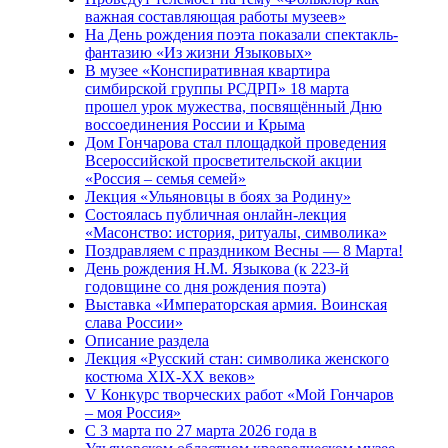
важная составляющая работы музеев»
На День рождения поэта показали спектакль-
фантазию «Из жизни Языковых»
В музее «Конспиративная квартира
симбирской группы РСДРП» 18 марта
прошел урок мужества, посвящённый Дню
воссоединения России и Крыма
Дом Гончарова стал площадкой проведения
Всероссийской просветительской акции
«Россия – семья семей»
Лекция «Ульяновцы в боях за Родину»
Состоялась публичная онлайн-лекция
«Масонство: история, ритуалы, символика»
Поздравляем с праздником Весны — 8 Марта!
День рождения Н.М. Языкова (к 223-й
годовщине со дня рождения поэта)
Выставка «Императорская армия. Воинская
слава России»
Описание раздела
Лекция «Русский стан: символика женского
костюма XIX-XX веков»
V Конкурс творческих работ «Мой Гончаров
– моя Россия»
С 3 марта по 27 марта 2026 года в