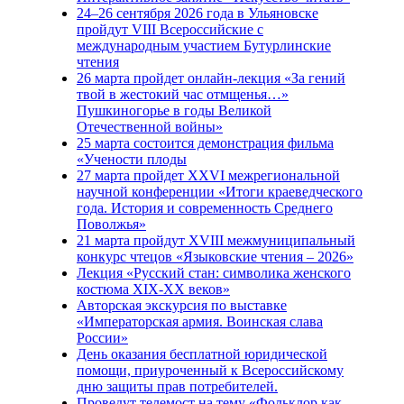
24–26 сентября 2026 года в Ульяновске
пройдут VIII Всероссийские с
международным участием Бутурлинские
чтения
26 марта пройдет онлайн-лекция «За гений
твой в жестокий час отмщенья…»
Пушкиногорье в годы Великой
Отечественной войны»
25 марта состоится демонстрация фильма
«Учености плоды
27 марта пройдет XXVI межрегиональной
научной конференции «Итоги краеведческого
года. История и современность Среднего
Поволжья»
21 марта пройдут XVIII межмуниципальный
конкурс чтецов «Языковские чтения – 2026»
Лекция «Русский стан: символика женского
костюма XIX-XX веков»
Авторская экскурсия по выставке
«Императорская армия. Воинская слава
России»
День оказания бесплатной юридической
помощи, приуроченный к Всероссийскому
дню защиты прав потребителей.
Проведут телемост на тему «Фольклор как