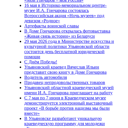
«Мой Гончаров – моя Россия»
16 мая в Историко-мемориальном центре-
музее И.А. Гончарова состоялась
Всероссийская акция «Ночь музеев» под
девизом «Родное»
Артефакты воинской славы
В Доме Гончарова открылась фотовыставка
«Живая связь истории» из Беларуси
29 мая 2026 года в Министерстве искусства и
культурной политики Ульяновской области
состоится день бесплатной юридической
помощи
С Днём Победы!
Ульяновский краевед Вячеслав Ильин
представит свою книгу в Доме Гончарова
Водитель автомобиля
Продавец непродовольственных товаров
Ульяновский областной краеведческий музей
имени И.А. Гончарова приглашает на работу
С 7 мая по 7 июня в Краеведческом музее
демонстрируется электронный выставочный
проект «В борьбе против нацизма мы были
вместе»
В Ульяновске разработают уникальную
краеведческую программу для молодежи