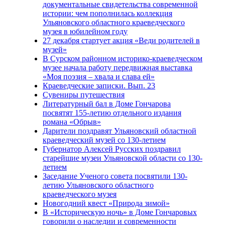
документальные свидетельства современной
истории: чем пополнилась коллекция
Ульяновского областного краеведческого
музея в юбилейном году
27 декабря стартует акция «Веди родителей в
музей»
В Сурском районном историко-краеведческом
музее начала работу передвижная выставка
«Моя поэзия – хвала и слава ей»
Краеведческие записки. Вып. 23
Сувениры путешествия
Литературный бал в Доме Гончарова
посвятят 155-летию отдельного издания
романа «Обрыв»
Дарители поздравят Ульяновский областной
краеведческий музей со 130-летием
Губернатор Алексей Русских поздравил
старейшие музеи Ульяновской области со 130-
летием
Заседание Ученого совета посвятили 130-
летию Ульяновского областного
краеведческого музея
Новогодний квест «Природа зимой»
В «Историческую ночь» в Доме Гончаровых
говорили о наследии и современности