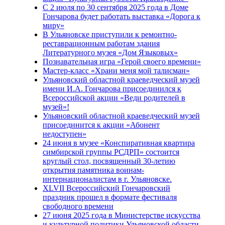
С 2 июля по 30 сентября 2025 года в Доме
Гончарова будет работать выставка «Дорога к
миру»
В Ульяновске приступили к ремонтно-
реставрационным работам здания
Литературного музея «Дом Языковых»
Познавательная игра «Герой своего времени»
Мастер-класс «Храни меня мой талисман»
Ульяновский областной краеведческий музей
имени И.А. Гончарова присоединился к
Всероссийской акции «Веди родителей в
музей»!
Ульяновский областной краеведческий музей
присоединится к акции «Абонент
недоступен»
24 июня в музее «Конспиративная квартира
симбирской группы РСДРП» состоится
круглый стол, посвященный 30-летию
открытия памятника воинам-
интернационалистам в г. Ульяновске.
XLVII Всероссийский Гончаровский
праздник прошел в формате фестиваля
свободного времени
27 июня 2025 года в Министерстве искусства
и культурной политики Ульяновской области