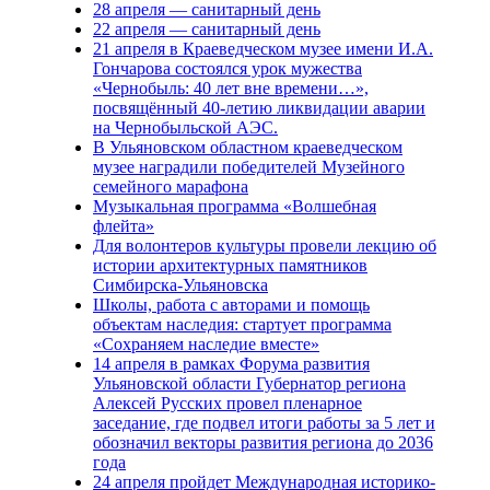
28 апреля — санитарный день
22 апреля — санитарный день
21 апреля в Краеведческом музее имени И.А.
Гончарова состоялся урок мужества
«Чернобыль: 40 лет вне времени…»,
посвящённый 40-летию ликвидации аварии
на Чернобыльской АЭС.
В Ульяновском областном краеведческом
музее наградили победителей Музейного
семейного марафона
Музыкальная программа «Волшебная
флейта»
Для волонтеров культуры провели лекцию об
истории архитектурных памятников
Симбирска-Ульяновска
Школы, работа с авторами и помощь
объектам наследия: стартует программа
«Сохраняем наследие вместе»
14 апреля в рамках Форума развития
Ульяновской области Губернатор региона
Алексей Русских провел пленарное
заседание, где подвел итоги работы за 5 лет и
обозначил векторы развития региона до 2036
года
24 апреля пройдет Международная историко-