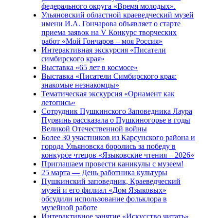
федерального округа «Время молодых».
Ульяновский областной краеведческий музей
имени И.А. Гончарова объявляет о старте
приема заявок на V Конкурс творческих
работ «Мой Гончаров – моя Россия»
Интерактивная экскурсия «Писатели
симбирского края»
Выставка «65 лет в космосе»
Выставка «Писатели Симбирского края:
знакомые незнакомцы»
Тематическая экскурсия «Орнамент как
летопись»
Сотрудник Пушкинского Заповедника Лаура
Пурвинь рассказала о Пушкиногорье в годы
Великой Отечественной войны
Более 30 участников из Карсунского района и
города Ульяновска боролись за победу в
конкурсе чтецов «Языковские чтения – 2026»
Приглашаем провести каникулы с музеем!
25 марта — День работника культуры
Пушкинский заповедник, Краеведческий
музей и его филиал «Дом Языковых»
обсудили использование фольклора в
музейной работе
Интерактивное занятие «Искусство читать»