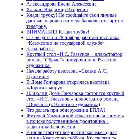
Александрова Елена Алексеевна
Холкин Владимир Игоревич
Клади трубку! Не сообщайте свои личные
данные, пароли и номера банковских карт по
телефону.
ВНИМАНИЕ! Клади трубку!
С 7 августа по 28 ноября работает выставка
«Казачество на государевой службе»
Часы работы
Круглый стол «И.С. Глазунов – иллюстратор
романа “Обрыв”» приурочили к 95-летию
художника.
Начала работу выставка «Сказки А.С.
Пушкина»
В Доме Гончарова открылась выставка
«Дорога к миру»
10 июля в Доме Гончарова состоится круглый
стол «И.С. Глазунов – иллюстратор романа
“Обрыв”» (к 95-летию художника)
Что делать при обнаружении БПЛА?
Жителей Ульяновской области просят помочь
в поиске родственников фронтовика –
защитника Белоруссии
В июле стартует всероссийская ежегодная
акция «Культурная суббота. Краеведение»