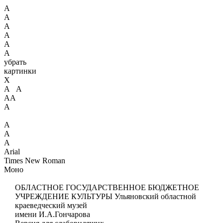
А
А
А
А
А
А
убрать
картинки
X
А А
АА
А
А
А
А
Arial
Times New Roman
Моно
ОБЛАСТНОЕ ГОСУДАРСТВЕННОЕ БЮДЖЕТНОЕ
УЧРЕЖДЕНИЕ КУЛЬТУРЫ
Ульяновский областной
краеведческий музей
имени И.А.Гончарова