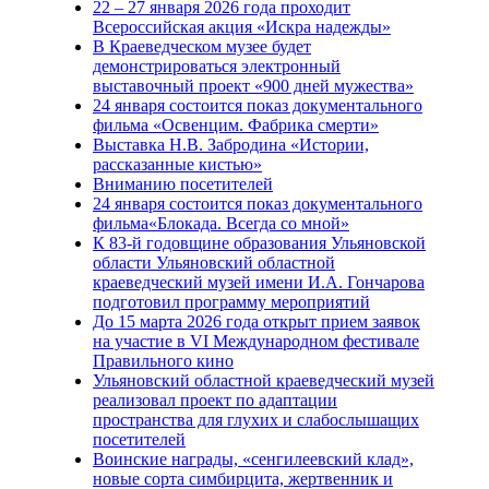
22 – 27 января 2026 года проходит
Всероссийская акция «Искра надежды»
В Краеведческом музее будет
демонстрироваться электронный
выставочный проект «900 дней мужества»
24 января состоится показ документального
фильма «Освенцим. Фабрика смерти»
Выставка Н.В. Забродина «Истории,
рассказанные кистью»
Вниманию посетителей
24 января состоится показ документального
фильма«Блокада. Всегда со мной»
К 83-й годовщине образования Ульяновской
области Ульяновский областной
краеведческий музей имени И.А. Гончарова
подготовил программу мероприятий
До 15 марта 2026 года открыт прием заявок
на участие в VI Международном фестивале
Правильного кино
Ульяновский областной краеведческий музей
реализовал проект по адаптации
пространства для глухих и слабослышащих
посетителей
Воинские награды, «сенгилеевский клад»,
новые сорта симбирцита, жертвенник и