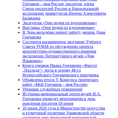
Гончаров – моя Россия, писателя, члена
Союза писателей России и Национальной
ассоциации драматургов Цецена Алексеевича
Балакаева
Экскурсия «Они родня по вдохновенью»
Выставка «Они родня по вдохновенью»
В День молодёжи начнет работу дворик Дома
Гончарова
Состоится расширенное заседание Учёного
Совета УОКМ по обсуждению проекта
архитектурно-художественного решения
экспозиции Литературного музея «Дом
Языковых»
Книга очерков Ивана Гончарова «Фрегат
„Паллада“» легла в основу 48-го
Всероссийского Гончаровского праздника
Объявлены итоги V Конкурса творческих
работ «Мой Гончаров – моя Россия»
Уборщик служебных помещений
Историко-мемориальный центр-музей И.А.
Гончарова проведет мероприятия в день
рождения писателя 18 июня
26 июня 2026 года в Министерстве искусства
и культурной политики Ульяновской области
состоится день бесплатной юридической