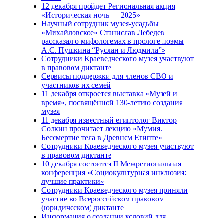
12 декабря пройдет Региональная акция
«Историческая ночь — 2025»
Научный сотрудник музея-усадьбы
«Михайловское» Станислав Лебедев
рассказал о мифологемах в прологе поэмы
А.С. Пушкина “Руслан и Людмила”»
Сотрудники Краеведческого музея участвуют
в правовом диктанте
Сервисы поддержки для членов СВО и
участников их семей
11 декабря откроется выставка «Музей и
время», посвящённой 130-летию создания
музея
11 декабря известный египтолог Виктор
Солкин прочитает лекцию «Мумия.
Бессмертие тела в Древнем Египте»
Сотрудники Краеведческого музея участвуют
в правовом диктанте
10 декабря состоится II Межрегиональная
конференция «Cоциокультурная инклюзия:
лучшие практики»
Сотрудники Краеведческого музея приняли
участие во Всероссийском правовом
(юридическом) диктанте
Информация о создании условий для