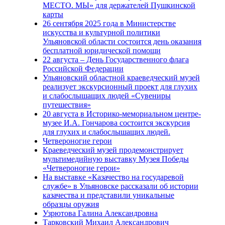
МЕСТО. МЫ» для держателей Пушкинской
карты
26 сентября 2025 года в Министерстве
искусства и культурной политики
Ульяновской области состоится день оказания
бесплатной юридической помощи
22 августа – День Государственного флага
Российской Федерации
Ульяновский областной краеведческий музей
реализует экскурсионный проект для глухих
и слабослышащих людей «Сувениры
путешествия»
20 августа в Историко-мемориальном центре-
музее И.А. Гончарова состоится экскурсия
для глухих и слабослышащих людей.
Четвероногие герои
Краеведческий музей продемонстрирует
мультимедийную выставку Музея Победы
«Четвероногие герои»
На выставке «Казачество на государевой
службе» в Ульяновске рассказали об истории
казачества и представили уникальные
образцы оружия
Узрютова Галина Александровна
Тарковский Михаил Александрович