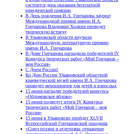
состоится день оказания бесплатной
юридической помощи
В День рождения И.А. Гончарова лауреат
Международной премии имени И.А.
Гончарова Владимир Холкин проведет
творческую встречу
В Ульяновской области вручили
Международную литературную премию
имени И.А. Гончарова
В Доме Гончарова наградили победителей IV
Конкурса творческих работ «Мой Гончаров –
моя Россия»
С Днем России!
Ко Дню России Ульяновский областной
краеведческий музей имени И.А. Гончарова
проведет мероприятия для детей и взрослых
15 июня наградят победителей конкурса
«Обломовское яблоко»
15 июня подведут итоги IV Конкурса
творческих работ «Мой Гончаров – моя
Россия»
15 июня в Ульяновске пройдет XLVII
Всероссийский Гончаровский праздник
«Союз поэзии и атлетизма: отражение