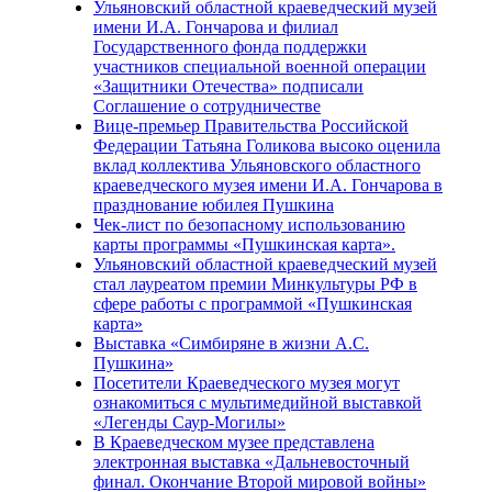
Ульяновский областной краеведческий музей
имени И.А. Гончарова и филиал
Государственного фонда поддержки
участников специальной военной операции
«Защитники Отечества» подписали
Соглашение о сотрудничестве
Вице-премьер Правительства Российской
Федерации Татьяна Голикова высоко оценила
вклад коллектива Ульяновского областного
краеведческого музея имени И.А. Гончарова в
празднование юбилея Пушкина
Чек-лист по безопасному использованию
карты программы «Пушкинская карта».
Ульяновский областной краеведческий музей
стал лауреатом премии Минкультуры РФ в
сфере работы с программой «Пушкинская
карта»
Выставка «Симбиряне в жизни А.С.
Пушкина»
Посетители Краеведческого музея могут
ознакомиться с мультимедийной выставкой
«Легенды Саур-Могилы»
В Краеведческом музее представлена
электронная выставка «Дальневосточный
финал. Окончание Второй мировой войны»