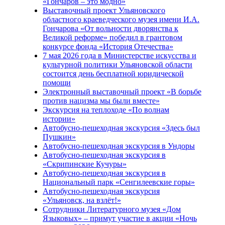
«Гончаров – это модно»
Выставочный проект Ульяновского
областного краеведческого музея имени И.А.
Гончарова «От вольности дворянства к
Великой реформе» победил в грантовом
конкурсе фонда «История Отечества»
7 мая 2026 года в Министерстве искусства и
культурной политики Ульяновской области
состоится день бесплатной юридической
помощи
Электронный выставочный проект «В борьбе
против нацизма мы были вместе»
Экскурсия на теплоходе «По волнам
истории»
Автобусно-пешеходная экскурсия «Здесь был
Пушкин»
Автобусно-пешеходная экскурсия в Ундоры
Автобусно-пешеходная экскурсия в
«Скрипинские Кучуры»
Автобусно-пешеходная экскурсия в
Национальный парк «Сенгилеевские горы»
Автобусно-пешеходная экскурсия
«Ульяновск, на взлёт!»
Сотрудники Литературного музея «Дом
Языковых» – примут участие в акции «Ночь