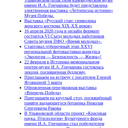
Ульяновском областном краеведческом музее
имени И.А. Гончарова будет представлена
электронная выставка «Летописцы истории»
Музея Победы.
Выставка «Русский стан: символика
женского костюма XIX-XX веков»
16 апреля 2026 года в онлайн формате
состоится VI Съезд молодых работников
Совета музеев ПФО «Время молодых».
Стартовал отборочный этап XXVI
региональной фотовыставки-конкурса
«Экология — Безопасность — Жизнь»!
22 февраля в Историко-мемориальном
центре-музее И.А. Гончарова состоялась
лекция, посвященная буддизму.
Приглашаем на встречу с писателем Еленой
Яговкиной 5 марта
Обновленная передвижная выставка
«Впереди-Победа»
Приглашаем на круглый стол, посвящённый
памяти выдающегося ботаника Николая
Сергеевича Ракова
В Ульяновской области проект «Красивая
наука. Птилология» Культурного фонда
имени И.А. Гончарова стал победителем