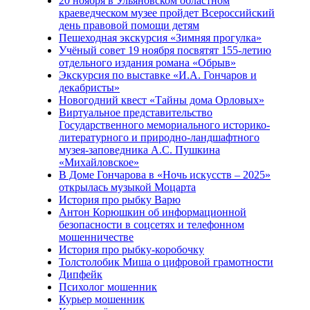
20 ноября в Ульяновском областном
краеведческом музее пройдет Всероссийский
день правовой помощи детям
Пешеходная экскурсия «Зимняя прогулка»
Учёный совет 19 ноября посвятят 155-летию
отдельного издания романа «Обрыв»
Экскурсия по выставке «И.А. Гончаров и
декабристы»
Новогодний квест «Тайны дома Орловых»
Виртуальное представительство
Государственного мемориального историко-
литературного и природно-ландшафтного
музея-заповедника А.С. Пушкина
«Михайловское»
В Доме Гончарова в «Ночь искусств – 2025»
открылась музыкой Моцарта
История про рыбку Варю
Антон Корюшкин об информационной
безопасности в соцсетях и телефонном
мошенничестве
История про рыбку-коробочку
Толстолобик Миша о цифровой грамотности
Дипфейк
Психолог мошенник
Курьер мошенник