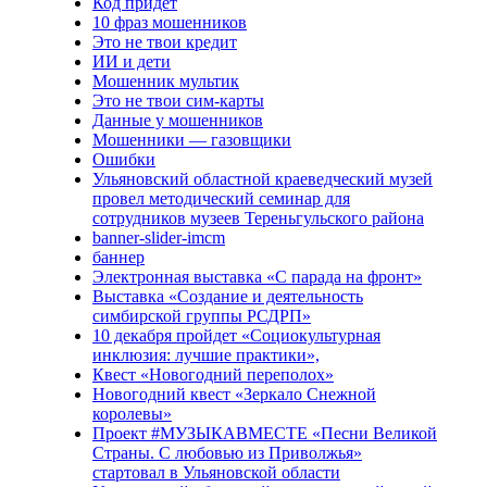
Код придёт
10 фраз мошенников
Это не твои кредит
ИИ и дети
Мошенник мультик
Это не твои сим-карты
Данные у мошенников
Мошенники — газовщики
Ошибки
Ульяновский областной краеведческий музей
провел методический семинар для
сотрудников музеев Тереньгульского района
banner-slider-imcm
баннер
Электронная выставка «С парада на фронт»
Выставка «Создание и деятельность
симбирской группы РСДРП»
10 декабря пройдет «Социокультурная
инклюзия: лучшие практики»,
Квест «Новогодний переполох»
Новогодний квест «Зеркало Снежной
королевы»
Проект #МУЗЫКАВМЕСТЕ «Песни Великой
Страны. С любовью из Приволжья»
стартовал в Ульяновской области