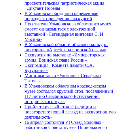
просветительская патриотическая акция
«Диктант Победы»
В Ульяновске обсудили современные
подходы к проведению экскурсий
Посетители Ульяновского областного музея
смогут ознакомиться с электронной
выставкой «Легендарная винтовка С. И.
Мосина»
В Ульяновской области объявлен конкурс-
викторина «Артефакты воинской славы»
Экскурсия по выставке «Императорская
армия. Воинская слава России»
Экспозиция «Комната памяти С.А.
Бутурлина»
Мини-выставка «Ульяновск Серафима
Титова»
В Ульяновском областном краеведческом
музее состоялся круглый стол, посвящённый
117-летию Симбирского Естественно-
исторического музея
Пройдет круглый стол «Традиции и
новаторство: новый взгляд на экскурсионную
деятельность»
16 апреля состоится VI Съезд молодых
работников Совета музеев Приволжского