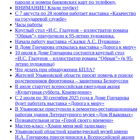
пароли и номера банковских карт по телефону.
ВНИМАНИЕ! Клади трубку!
С 7 августа по 28 ноября работает выставка «Казачество
на государевой службе»
Часы работы
Круглый стол «И.С. Глазунов – иллюстратор романа
“Обрыв”» приурочили к 95-летию художника.
Начала работу выставка «Сказки А.С. Пушкина»
В Доме Гончарова открылась выставка «Дорога к миру»
10 июля в Доме Гончарова состоится круглый стол
«И.С. Глазунов – иллюстратор романа “Обрыв”» (к 95-
летию художника)
Что делать при обнаружении БПЛА?
Жителей Ульяновской области просят помочь в поиске
родственников фронтовика – защитника Белоруссии
В июле стартует всероссийская ежегодная акция
«Культурная суббота. Краеведение»
С 2 июля по 30 сентября 2025 года в Доме Гончарова
будет работать выставка «Дорога к миру»
В Ульяновске приступили к ремонтно-реставрационным
работам здания Литературного музея «Дом Языковых»
Познавательная игра «Герой своего времени»
Мастер-класс «Храни меня мой талисман»
Ульяновский областной краеведческий музей имени
И.А. Гончарова присоединился к Всероссийской акции