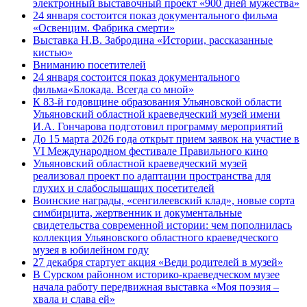
электронный выставочный проект «900 дней мужества»
24 января состоится показ документального фильма
«Освенцим. Фабрика смерти»
Выставка Н.В. Забродина «Истории, рассказанные
кистью»
Вниманию посетителей
24 января состоится показ документального
фильма«Блокада. Всегда со мной»
К 83-й годовщине образования Ульяновской области
Ульяновский областной краеведческий музей имени
И.А. Гончарова подготовил программу мероприятий
До 15 марта 2026 года открыт прием заявок на участие в
VI Международном фестивале Правильного кино
Ульяновский областной краеведческий музей
реализовал проект по адаптации пространства для
глухих и слабослышащих посетителей
Воинские награды, «сенгилеевский клад», новые сорта
симбирцита, жертвенник и документальные
свидетельства современной истории: чем пополнилась
коллекция Ульяновского областного краеведческого
музея в юбилейном году
27 декабря стартует акция «Веди родителей в музей»
В Сурском районном историко-краеведческом музее
начала работу передвижная выставка «Моя поэзия –
хвала и слава ей»