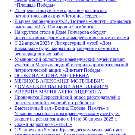
«Площадь Победы»
25 апреля стартует ежегодная всероссийская
патриотическая акция «Летопись сердец»
В музее-заповеднике Ф.И. Тютчева «Овстуг» открылась
выставка «И.А. Гончаров и Симбирск».
На круглом столе в Доме Гончарова обсудят
интерактивные формы взаимодействия с посетителями
С 22 апреля 2025 г. Литературный музей «Дом
Языковых» будет закрыт на проведение ремонтно-
реставрационных работ
Ульяновский областной краеведческий музей примет
участие в Международной историко-просветительской
патриотической акции «Диктант Победы»
ОСОКИНА АЛИНА АНДРЕЕВНА
МЕЛИХОВ АЛЕКСАНДР МОТЕЛЬЕВИЧ
ДОМАНСКИЙ ВАЛЕРИЙ АНАТОЛЬЕВИЧ
АВЕРИНА МАРИЯ АЛЕКСАНДРОВНА
Проводится Всероссийский опрос работодателей о
перспективной кадровой потребности
Выставочный зал «Война. Победа. Память» в
Ульяновском областном краеведческом музее будет
закрыт на реэкспозицию с 14 по 30 апреля 2025 г.
Скажи наркотикам: «НЕТ!»
С 9 апреля по 5 мая в Краеведческом музее работает