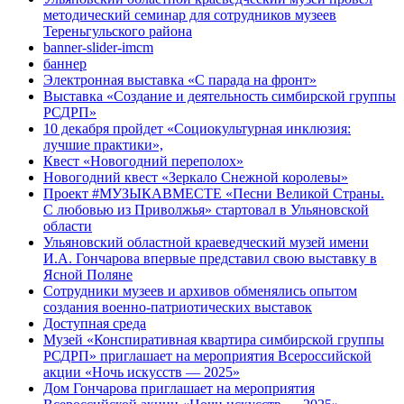
методический семинар для сотрудников музеев
Тереньгульского района
banner-slider-imcm
баннер
Электронная выставка «С парада на фронт»
Выставка «Создание и деятельность симбирской группы
РСДРП»
10 декабря пройдет «Социокультурная инклюзия:
лучшие практики»,
Квест «Новогодний переполох»
Новогодний квест «Зеркало Снежной королевы»
Проект #МУЗЫКАВМЕСТЕ «Песни Великой Страны.
С любовью из Приволжья» стартовал в Ульяновской
области
Ульяновский областной краеведческий музей имени
И.А. Гончарова впервые представил свою выставку в
Ясной Поляне
Сотрудники музеев и архивов обменялись опытом
создания военно-патриотических выставок
Доступная среда
Музей «Конспиративная квартира симбирской группы
РСДРП» приглашает на мероприятия Всероссийской
акции «Ночь искусств — 2025»
Дом Гончарова приглашает на мероприятия