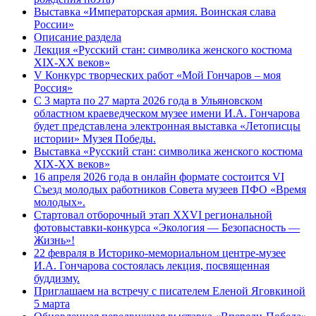
Выставка «Императорская армия. Воинская слава
России»
Описание раздела
Лекция «Русский стан: символика женского костюма
XIX-XX веков»
V Конкурс творческих работ «Мой Гончаров – моя
Россия»
С 3 марта по 27 марта 2026 года в Ульяновском
областном краеведческом музее имени И.А. Гончарова
будет представлена электронная выставка «Летописцы
истории» Музея Победы.
Выставка «Русский стан: символика женского костюма
XIX-XX веков»
16 апреля 2026 года в онлайн формате состоится VI
Съезд молодых работников Совета музеев ПФО «Время
молодых».
Стартовал отборочный этап XXVI региональной
фотовыставки-конкурса «Экология — Безопасность —
Жизнь»!
22 февраля в Историко-мемориальном центре-музее
И.А. Гончарова состоялась лекция, посвященная
буддизму.
Приглашаем на встречу с писателем Еленой Яговкиной
5 марта