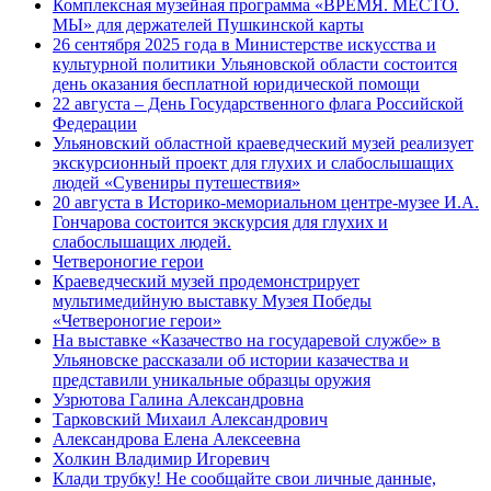
Комплексная музейная программа «ВРЕМЯ. МЕСТО.
МЫ» для держателей Пушкинской карты
26 сентября 2025 года в Министерстве искусства и
культурной политики Ульяновской области состоится
день оказания бесплатной юридической помощи
22 августа – День Государственного флага Российской
Федерации
Ульяновский областной краеведческий музей реализует
экскурсионный проект для глухих и слабослышащих
людей «Сувениры путешествия»
20 августа в Историко-мемориальном центре-музее И.А.
Гончарова состоится экскурсия для глухих и
слабослышащих людей.
Четвероногие герои
Краеведческий музей продемонстрирует
мультимедийную выставку Музея Победы
«Четвероногие герои»
На выставке «Казачество на государевой службе» в
Ульяновске рассказали об истории казачества и
представили уникальные образцы оружия
Узрютова Галина Александровна
Тарковский Михаил Александрович
Александрова Елена Алексеевна
Холкин Владимир Игоревич
Клади трубку! Не сообщайте свои личные данные,