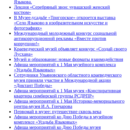
Языкова.
Лекция «Серебряный звон: чувашский женский
костюм»
В Музее-усадьбе «Тригорское» откроется выставка
«Село Языково в изобразительном искусстве и
фотографиях»
Международный молодежный конкурс социальной
антикоррупционной рекламы «Вместе против
коррупции!»
Краеведческий музей объявляет конкурс «Создай своего
Лусхана»
Музей и образование: новые форматы взаимодействия
Афиша мероприятий к 1 Мая музейного комплекса
«Усадьба Языковых»
Сотрудники Ульяновского областного краеведческого
музея приняли участие в Международной акции
«Диктант Победы»
Афиша мероприятий к 1 Мая музея «Конспиративная
квартира симбирской группы РСДРПР»
Афиша мероприятий к 1 Мая Историко-мемориального
центра-музея И.А. Гончарова
Первомай в музее: путешествие сквозь века
Афиша мероприятий ко Дню Победы в музейном
комплексе «Усадьба Языковых»
Афиша мероприятий ко Дню Победы музея