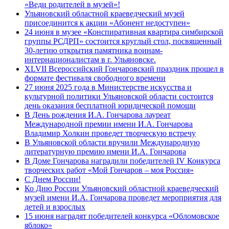
«Веди родителей в музей»!
Ульяновский областной краеведческий музей
присоединится к акции «Абонент недоступен»
24 июня в музее «Конспиративная квартира симбирской
группы РСДРП» состоится круглый стол, посвященный
30-летию открытия памятника воинам-
интернационалистам в г. Ульяновске.
XLVII Всероссийский Гончаровский праздник прошел в
формате фестиваля свободного времени
27 июня 2025 года в Министерстве искусства и
культурной политики Ульяновской области состоится
день оказания бесплатной юридической помощи
В День рождения И.А. Гончарова лауреат
Международной премии имени И.А. Гончарова
Владимир Холкин проведет творческую встречу
В Ульяновской области вручили Международную
литературную премию имени И.А. Гончарова
В Доме Гончарова наградили победителей IV Конкурса
творческих работ «Мой Гончаров – моя Россия»
С Днем России!
Ко Дню России Ульяновский областной краеведческий
музей имени И.А. Гончарова проведет мероприятия для
детей и взрослых
15 июня наградят победителей конкурса «Обломовское
яблоко»