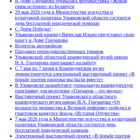
В Доме Гончарова открылась фотовыставка «Живая
связь истории» из Беларуси
29 мая 2026 года в Министерстве искусства и
культурной политики Ульяновской области состоится
день бесплатной юридической помощи
С Днём Победы!
Ульяновский краевед Вячеслав Ильин представит свою
книгу в Доме Гончарова
Водитель автомобиля
Продавец непродовольственных товаров
Ульяновский областной краеведческий музей имени
И.А. Гончарова приглашает на работу
С 7 мая по 7 июня в Краеведческом музее
демонстрируется электронный выставочный проект «В
борьбе против нацизма мы были вместе»
В Ульяновске разработают уникальную краеведческую
программу для молодежи «Гончаров – это модно»
Выставочный проект Ульяновского областного
краеведческого музея имени И.А. Гончарова «От
вольности дворянства к Великой реформе» победил в
грантовом конкурсе фонда «История Отечества»
7 мая 2026 года в Министерстве искусства и культурной
политики Ульяновской области состоится день
бесплатной юридической помощи
Электронный выставочный проект «В борьбе против