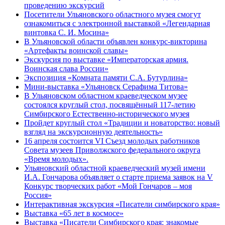
проведению экскурсий
Посетители Ульяновского областного музея смогут
ознакомиться с электронной выставкой «Легендарная
винтовка С. И. Мосина»
В Ульяновской области объявлен конкурс-викторина
«Артефакты воинской славы»
Экскурсия по выставке «Императорская армия.
Воинская слава России»
Экспозиция «Комната памяти С.А. Бутурлина»
Мини-выставка «Ульяновск Серафима Титова»
В Ульяновском областном краеведческом музее
состоялся круглый стол, посвящённый 117-летию
Симбирского Естественно-исторического музея
Пройдет круглый стол «Традиции и новаторство: новый
взгляд на экскурсионную деятельность»
16 апреля состоится VI Съезд молодых работников
Совета музеев Приволжского федерального округа
«Время молодых».
Ульяновский областной краеведческий музей имени
И.А. Гончарова объявляет о старте приема заявок на V
Конкурс творческих работ «Мой Гончаров – моя
Россия»
Интерактивная экскурсия «Писатели симбирского края»
Выставка «65 лет в космосе»
Выставка «Писатели Симбирского края: знакомые