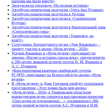
нацизма мы были вместе»
Экскурсия на теплоходе «По волнам истории»
Автобусно-пешеходная экскурсия «Здесь был Пушкин»
Автобусно-пешеходная экскурсия в Ундоры
Автобусно-пешеходная экскурсия в «Скрипинские
Кучуры»
Автобусно-пешеходная экскурсия в Национальный парк
«Сенгилеевские горы»
Автобусно-пешеходная экскурсия «Ульяновск, на
взлёт!»
Сотрудники Литературного музея «Дом Языковых» –
примут участие в акции «Ночь музеев – 2026»
Усадьба Языковых в «Ночь музеев» приглашает на
лекцию «Взгляд в историю сквозь века», приуроченную
к 200-летию знаковой встречи поэтов Н. М. Языкова и
А. С. Пушкина
«Конспиративная квартира симбирской группы
РСДРП» приглашает на Всероссийскую акцию «Ночь
музеев»
В «Ночь музеев» в Доме Гончаров пройдет театральное
представление «Этот роман была моя жизнь»
«Ночь музеев – 2026» в Ульяновском областном
краеведческом музее откроется выставочным проектом
«Они родня по вдохновенью…», посвященного 200-
летию первой встречи поэтов А.С. Пушкина и Н.М.