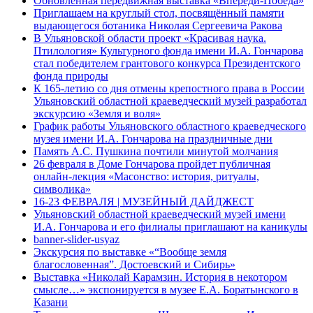
Обновленная передвижная выставка «Впереди-Победа»
Приглашаем на круглый стол, посвящённый памяти
выдающегося ботаника Николая Сергеевича Ракова
В Ульяновской области проект «Красивая наука.
Птилология» Культурного фонда имени И.А. Гончарова
стал победителем грантового конкурса Президентского
фонда природы
К 165-летию со дня отмены крепостного права в России
Ульяновский областной краеведческий музей разработал
экскурсию «Земля и воля»
График работы Ульяновского областного краеведческого
музея имени И.А. Гончарова на праздничные дни
Память А.С. Пушкина почтили минутой молчания
26 февраля в Доме Гончарова пройдет публичная
онлайн-лекция «Масонство: история, ритуалы,
символика»
16-23 ФЕВРАЛЯ | МУЗЕЙНЫЙ ДАЙДЖЕСТ
Ульяновский областной краеведческий музей имени
И.А. Гончарова и его филиалы приглашают на каникулы
banner-slider-usyaz
Экскурсия по выставке «“Вообще земля
благословенная”. Достоевский и Сибирь»
Выставка «Николай Карамзин. История в некотором
смысле…» экспонируется в музее Е.А. Боратынского в
Казани