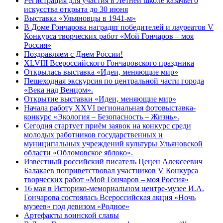
Регистрация для участия в Летней школе казачьего
искусства открыта до 30 июня
Выставка «Ульяновцы в 1941-м»
В Доме Гончарова наградят победителей и лауреатов V
Конкурса творческих работ «Мой Гончаров – моя
Россия»
Поздравляем с Днем России!
XLVIII Всероссийского Гончаровского праздника
Открылась выставка «Идеи, меняющие мир»
Пешеходная экскурсия по центральной части города
«Века над Венцом».
Открытие выставки «Идеи, меняющие мир»
Начала работу XXVI региональная фотовыставка-
конкурс «Экология – Безопасность – Жизнь».
Сегодня стартует приём заявок на конкурс среди
молодых работников государственных и
муниципальных учреждений культуры Ульяновской
области «Обломовское яблоко».
Известный российский писатель Цецен Алексеевич
Балакаев поприветствовал участников V Конкурса
творческих работ «Мой Гончаров – моя Россия»
16 мая в Историко-мемориальном центре-музее И.А.
Гончарова состоялась Всероссийская акция «Ночь
музеев» под девизом «Родное»
Артефакты воинской славы