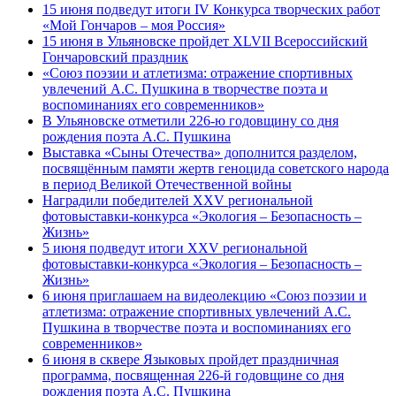
15 июня подведут итоги IV Конкурса творческих работ
«Мой Гончаров – моя Россия»
15 июня в Ульяновске пройдет XLVII Всероссийский
Гончаровский праздник
«Союз поэзии и атлетизма: отражение спортивных
увлечений А.С. Пушкина в творчестве поэта и
воспоминаниях его современников»
В Ульяновске отметили 226-ю годовщину со дня
рождения поэта А.С. Пушкина
Выставка «Сыны Отечества» дополнится разделом,
посвящённым памяти жертв геноцида советского народа
в период Великой Отечественной войны
Наградили победителей XXV региональной
фотовыставки-конкурса «Экология – Безопасность –
Жизнь»
5 июня подведут итоги XXV региональной
фотовыставки-конкурса «Экология – Безопасность –
Жизнь»
6 июня приглашаем на видеолекцию «Союз поэзии и
атлетизма: отражение спортивных увлечений А.С.
Пушкина в творчестве поэта и воспоминаниях его
современников»
6 июня в сквере Языковых пройдет праздничная
программа, посвященная 226-й годовщине со дня
рождения поэта А.С. Пушкина