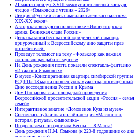
21 марта пройдут XVIII межмуниципальный конкурс
чтецов «Языковские чтения – 2026»
Лекция «Русский стан: символика женского костюма
XIX-XX веков»
Авторская экскурсия по выставке «Императорская
армия. Воинская слава России»
День оказания бесплатной юридической помощи,
приуроченный к Всероссийскому дню защиты прав
потребителей.
Проведут телемост на тему «Фольклор как важная
составляющая работы музеев»
На День рождения поэта показали спектакль-фантазию
«Из жизни Языковых»
В музее «Конспиративная квартира симбирской группы
РСДРП» 18 марта прошел урок мужества, посвящённый
Дню воссоединения России и Крыма
Дом Гончарова стал площадкой проведения
Всероссийской просветительской акции «Россия – семья
семей»
Интерактивное занятие «Домовенок Кузя из музея»
Состоялась публичная онлайн-лекция «Масонство:
история, ритуалы, символика»
Поздравляем с праздником Весны — 8 Марта!
День рождения Н.М. Языкова (к 223-й годовщине со дня
рождения поэта)