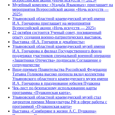
Всероссийской акции «Ночи искусств — 2025»
Музейный комплекс «Усадьба Языковых» приглашает на
мероприятия Всероссийской акции «Ночь искусств —
2025»
Ульяновский областной краеведческий музей имени
И.А. Гончарова приглашает на мероприятия
Всероссийской акции «Ночь искусств — 2025»
22 октября состоится Ученый совет, посвященный
опыту создания военно-патриотических выставок.
Выставка «И.А. Гончаров и декабристы»
Ульяновский областной краеведческий музей имени
И.А. Гончарова и филиал Государственного фонда
поддержки участников специальной военной операции
«Защитники Отечества» подписали Соглашение о
сотрудничестве
Вице-премьер Правительства Российской Федерации
Татьяна Голикова высоко оценила вклад коллектива
Ульяновского областного краеведческого музея имени
И.А. Гончарова в празднование юбилея Пушкина
Чек-лист по безопасному использованию карты
программы «Пушкинская карта».
Ульяновский областной краеведческий музей стал
лауреатом премии Минкультуры РФ в сфере работы с
программой «Пушкинская карта»
Выставка «Симбиряне в жизни А.С. Пушкина»