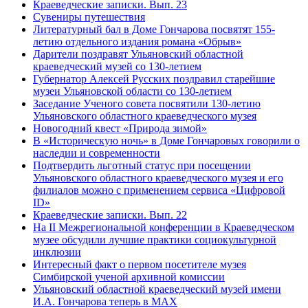
Краеведческие записки. Вып. 23
Сувениры путешествия
Литературный бал в Доме Гончарова посвятят 155-
летию отдельного издания романа «Обрыв»
Дарители поздравят Ульяновский областной
краеведческий музей со 130-летием
Губернатор Алексей Русских поздравил старейшие
музеи Ульяновской области со 130-летием
Заседание Ученого совета посвятили 130-летию
Ульяновского областного краеведческого музея
Новогодний квест «Природа зимой»
В «Историческую ночь» в Доме Гончаровых говорили о
наследии и современности
Подтвердить льготный статус при посещении
Ульяновского областного краеведческого музея и его
филиалов можно с применением сервиса «Цифровой
ID»
Краеведческие записки. Вып. 22
На II Межрегиональной конференции в Краеведческом
музее обсудили лучшие практики социокультурной
инклюзии
Интересный факт о первом посетителе музея
Симбирской ученой архивной комиссии
Ульяновский областной краеведческий музей имени
И.А. Гончарова теперь в MAX