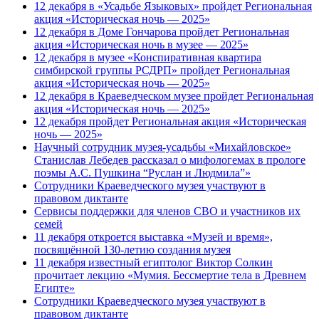
12 декабря в «Усадьбе Языковых» пройдет Региональная
акция «Историческая ночь — 2025»
12 декабря в Доме Гончарова пройдет Региональная
акция «Историческая ночь в музее — 2025»
12 декабря в музее «Конспиративная квартира
симбирской группы РСДРП» пройдет Региональная
акция «Историческая ночь — 2025»
12 декабря в Краеведческом музее пройдет Региональная
акция «Историческая ночь — 2025»
12 декабря пройдет Региональная акция «Историческая
ночь — 2025»
Научный сотрудник музея-усадьбы «Михайловское»
Станислав Лебедев рассказал о мифологемах в прологе
поэмы А.С. Пушкина “Руслан и Людмила”»
Сотрудники Краеведческого музея участвуют в
правовом диктанте
Сервисы поддержки для членов СВО и участников их
семей
11 декабря откроется выставка «Музей и время»,
посвящённой 130-летию создания музея
11 декабря известный египтолог Виктор Солкин
прочитает лекцию «Мумия. Бессмертие тела в Древнем
Египте»
Сотрудники Краеведческого музея участвуют в
правовом диктанте