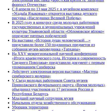
электронная выставка «Брестская крепость. Западный
форпост Отечества»
С 8 апреля по 13 мая 2025 г. в музейном комплексе
«Усадьба Языковых» откроется выставка детского
рисунка «Наследники Великой Победы»
В 2025 году в конкурсе среди молодых работников
государственных и муниципальных учреждений
культуры Ульяновской области «Обломовское яблоко»
определят пятерых победителей
На выставке «История души человеческой…»
представили более 150 подлинных предметов из
собрания музея-заповедника «Тарханы»
На XXV межрегиональной научной конференции
«Итоги краеведческого года. История и современность
Среднего Поволжья» представили документ с первым
упоминанием Синбирска
Действует электронная версия выставки «Мастера
симбирского модерна»
V Съезд молодых работников Совета музеев
Приволжского федерального округа «Время молодых»
объединил участников из 17 регионов России и
Республики Беларусь
Младший научный сотрудник музея
Начальник отдела хозяйственного обслуживания
Уборщик территории