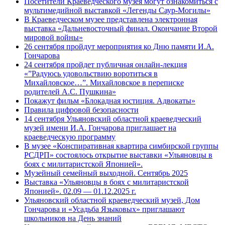
Посетители Краеведческого музея могут ознакомиться с
мультимедийной выставкой «Легенды Саур-Могилы»
В Краеведческом музее представлена электронная
выставка «Дальневосточный финал. Окончание Второй
мировой войны»
26 сентября пройдут мероприятия ко Дню памяти И.А.
Гончарова
24 сентября пройдет публичная онлайн-лекция
«”Радуюсь удовольствию воротиться в
Михайловское…”. Михайловское в переписке
родителей А.С. Пушкина»
Покажут фильм «Блокадная юстиция. Адвокаты»
Правила цифровой безопасности
14 сентября Ульяновский областной краеведческий
музей имени И.А. Гончарова приглашает на
краеведческую программу
В музее «Конспиративная квартира симбирской группы
РСДРП» состоялось открытие выставки «Ульяновцы в
боях с милитаристской Японией».
Музейный семейный выходной. Сентябрь 2025
Выставка «Ульяновцы в боях с милитаристской
Японией». 02.09 — 01.12.2025 г.
Ульяновский областной краеведческий музей, Дом
Гончарова и «Усадьба Языковых» приглашают
школьников на День знаний