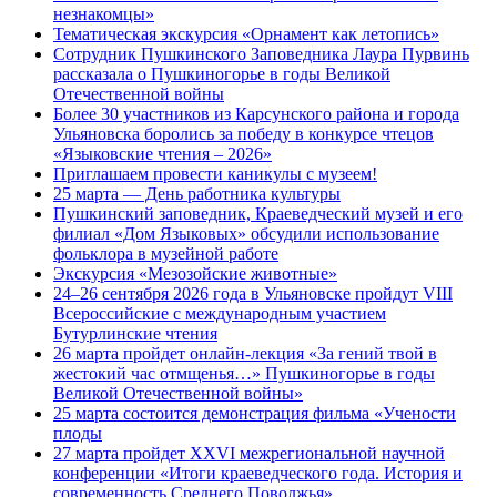
незнакомцы»
Тематическая экскурсия «Орнамент как летопись»
Сотрудник Пушкинского Заповедника Лаура Пурвинь
рассказала о Пушкиногорье в годы Великой
Отечественной войны
Более 30 участников из Карсунского района и города
Ульяновска боролись за победу в конкурсе чтецов
«Языковские чтения – 2026»
Приглашаем провести каникулы с музеем!
25 марта — День работника культуры
Пушкинский заповедник, Краеведческий музей и его
филиал «Дом Языковых» обсудили использование
фольклора в музейной работе
Экскурсия «Мезозойские животные»
24–26 сентября 2026 года в Ульяновске пройдут VIII
Всероссийские с международным участием
Бутурлинские чтения
26 марта пройдет онлайн-лекция «За гений твой в
жестокий час отмщенья…» Пушкиногорье в годы
Великой Отечественной войны»
25 марта состоится демонстрация фильма «Учености
плоды
27 марта пройдет XXVI межрегиональной научной
конференции «Итоги краеведческого года. История и
современность Среднего Поволжья»