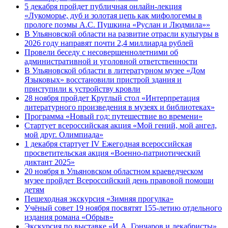
5 декабря пройдет публичная онлайн-лекция
«Лукоморье, дуб и золотая цепь как мифологемы в
прологе поэмы А.С. Пушкина «Руслан и Людмила»»
В Ульяновской области на развитие отрасли культуры в
2026 году направят почти 2,4 миллиарда рублей
Провели беседу с несовершеннолетними об
административной и уголовной ответственности
В Ульяновской области в литературном музее «Дом
Языковых» восстановили пристрой здания и
приступили к устройству кровли
28 ноября пройдет Круглый стол «Интерпретация
литературного произведения в музеях и библиотеках»
Программа «Новый год: путешествие во времени»
Стартует всероссийская акция «Мой гений, мой ангел,
мой друг. Олимпиада»
1 декабря стартует IV Ежегодная всероссийская
просветительская акция «Военно-патриотический
диктант 2025»
20 ноября в Ульяновском областном краеведческом
музее пройдет Всероссийский день правовой помощи
детям
Пешеходная экскурсия «Зимняя прогулка»
Учёный совет 19 ноября посвятят 155-летию отдельного
издания романа «Обрыв»
Экскурсия по выставке «И.А. Гончаров и декабристы»