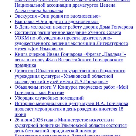
Национальной ассоциации драматургов Цецена
Алексеевича Балакаева
Экскурсия «Они родня по вдохновенью»
Выставка «Они родня по вдохновенью»
В День молодёжи начнет работу дворик Дома Гончарова
Состоится расширенное заседание Учёного Совета
УОКМ по обсуждению проекта архитектурно-
художественного решения экспозиции Литературного
музея «Дом Языковых»
Книга очерков Ивана Гончарова «Фрегат „Паллада“»
легла в основу 48-го Всероссийского Гончаровского
праздника
Директор Областного государственного бюджетного
учреждения культуры «Ульяновский областной
краеведческий музей имени И.А.Гончарова»
Объявлены итоги V Конкурса творческих работ «Мой
Гончаров – моя Россия»
Уборщик служебных помещений
Историко-мемориальный центр-музей И.А. Гончарова
проведет мероприятия в день рождения писателя 18
июня
26 июня 2026 года в Министерстве искусства и
культурной политики Ульяновской области состоится
день бесплатной юридической помощи