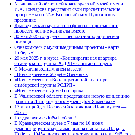
Ульяновский областной краеведческий музей имени
И.А. Гончарова представит свои просветительские
программы на 57-м Всероссийском Пушкинском
празднике
Краеведческий музей и его филиалы приглашают
провести летние каникулы вместе!
30 мая 2025 года день — бесплатной юридической
помощи.
Ознакомьтесь с мультимедийным проектом «Карта
Победы»!
20 мая 2025 г. в музее «Конспиративная квартира
симбирской группы РСДРП» санитарный день
С Международным днем музеев!
«Ночь музеев» в Усадьбе Языковых
«Ночь музеев» в «Конспиративной квартире
симбирской группы РСДРП»
«Ночь музеев» в Доме Гончарова
В Ульяновской области представили новую концепцию
развития Литературного музея «Дом Языковых»
17 мая пройдет Всероссийская акция «Ночь музеев —
2025»
Поздравляем с Днём Победы!
В Краеведческом музее с 7 мая по 10 июня
демонстрируется мультимедийная выставка «Парады
Победы. 1945», посвященная четырем парадам 1945 года