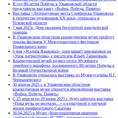
В год 80-летия Победы в Ульяновской области
представили выставку «Война. Победа. Память»
Выставка «Литературные места Симбирска-Ульяновска
в творчестве художников XX века» открылась в
Псковской области
7 мая 2025г. День оказания бесплатной юридической
помощи
В Ульяновском областном краеведческом музее пройдут
показы фильмов V Международного фестиваля
Правильного кино
6 мая «Усадьба Языковых» приглашает школьников на
«Урок патриотизма» с писателем Ильёй Тарановым.
Краеведческий музей подвел итоги Музейного
семейного марафона, посвященного 80-летию Победы в
Великой Отечественной войне
В Ульяновске открылась выставка из Музея-усадьбы Н.Г.
Чернышевского
30 апреля 2025 г. в Ульяновском областном
краеведческом музее откроется обновлённая выставка
«Война. Победа. Память»
С 25 апреля по 20 июня 2025 г. будет работать выставка
«Пока музы не молчали…» о культурной и научной
жизни прифронтового Саратова
30.04.2025 в Музее «Конспиративная квартира
симбирской группы РСДРП» откроется выставка