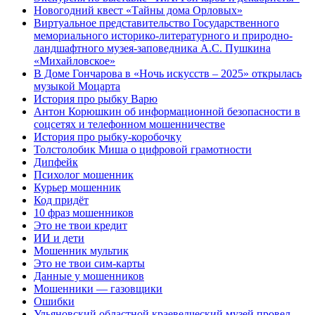
Новогодний квест «Тайны дома Орловых»
Виртуальное представительство Государственного
мемориального историко-литературного и природно-
ландшафтного музея-заповедника А.С. Пушкина
«Михайловское»
В Доме Гончарова в «Ночь искусств – 2025» открылась
музыкой Моцарта
История про рыбку Варю
Антон Корюшкин об информационной безопасности в
соцсетях и телефонном мошенничестве
История про рыбку-коробочку
Толстолобик Миша о цифровой грамотности
Дипфейк
Психолог мошенник
Курьер мошенник
Код придёт
10 фраз мошенников
Это не твои кредит
ИИ и дети
Мошенник мультик
Это не твои сим-карты
Данные у мошенников
Мошенники — газовщики
Ошибки
Ульяновский областной краеведческий музей провел