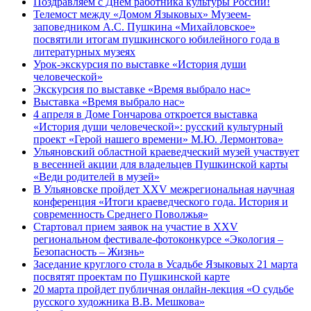
Поздравляем с Днем работника культуры России!
Телемост между «Домом Языковых» Музеем-
заповедником А.С. Пушкина «Михайловское»
посвятили итогам пушкинского юбилейного года в
литературных музеях
Урок-экскурсия по выставке «История души
человеческой»
Экскурсия по выставке «Время выбрало нас»
Выставка «Время выбрало нас»
4 апреля в Доме Гончарова откроется выставка
«История души человеческой»: русский культурный
проект «Герой нашего времени» М.Ю. Лермонтова»
Ульяновский областной краеведческий музей участвует
в весенней акции для владельцев Пушкинской карты
«Веди родителей в музей»
В Ульяновске пройдет XXV межрегиональная научная
конференция «Итоги краеведческого года. История и
современность Среднего Поволжья»
Стартовал прием заявок на участие в XXV
региональном фестивале-фотоконкурсе «Экология –
Безопасность – Жизнь»
Заседание круглого стола в Усадьбе Языковых 21 марта
посвятят проектам по Пушкинской карте
20 марта пройдет публичная онлайн-лекция «О судьбе
русского художника В.В. Мешкова»