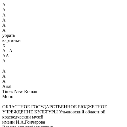
А
А
А
А
А
А
убрать
картинки
X
А А
АА
А
А
А
А
Arial
Times New Roman
Моно
ОБЛАСТНОЕ ГОСУДАРСТВЕННОЕ БЮДЖЕТНОЕ
УЧРЕЖДЕНИЕ КУЛЬТУРЫ
Ульяновский областной
краеведческий музей
имени И.А.Гончарова