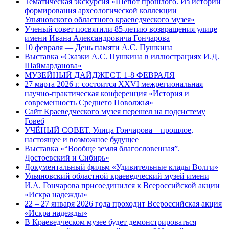
Тематическая экскурсия «Шепот прошлого. Из истории
формирования археологической коллекции
Ульяновского областного краеведческого музея»
Ученый совет посвятили 85-летию возвращения улице
имени Ивана Александровича Гончарова
10 февраля — День памяти А.С. Пушкина
Выставка «Сказки А.С. Пушкина в иллюстрациях И.Д.
Шаймарданова»
МУЗЕЙНЫЙ ДАЙДЖЕСТ. 1-8 ФЕВРАЛЯ
27 марта 2026 г. состоится XXVI межрегиональная
научно-практическая конференция «История и
современность Среднего Поволжья»
Сайт Краеведческого музея перешел на подсистему
Говеб
УЧЁНЫЙ СОВЕТ. Улица Гончарова – прошлое,
настоящее и возможное будущее
Выставка «“Вообще земля благословенная”.
Достоевский и Сибирь»
Документальный фильм «Удивительные клады Волги»
Ульяновский областной краеведческий музей имени
И.А. Гончарова присоединился к Всероссийской акции
«Искра надежды»
22 – 27 января 2026 года проходит Всероссийская акция
«Искра надежды»
В Краеведческом музее будет демонстрироваться