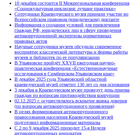
10 декабря состоится II Межрегиональная конференция
«Cоциокультурная инклюзия: лучшие практики»
Сотрудники Краеведческого музея приняли участие во
Всероссийском правовом (юридическом) диктанте
Информация о создании условий для привлечения
граждан РФ, юридических лиц в сферу проведения
антикоррупционной экспертизы нормативных
правовых актов
Научные сотрудники музеев обсудили современное
восприятие классической литературы и формы работы
музеев и библиотек по ее популяризации
В Ульяновске пройдёт XXVII ежегодная научно-
практическая конференция «Естественнонаучные
исследования в Симбирском-Ульяновском крае»
В декабре 2025 года Ульяновский областной
краеведческий музей отметит 130 лет со дня основания
3 декабря в Краеведческом музее проведут день приема
граждан по вопросам противодействия коррупции
02.12.2025 г. осуществлялось вскрытие ящика доверия
(по вопросам антикоррупционного проявления)
В целях формирования антикоррупционного
правосознания населения Краеведческий музей
подготовил информационные материалы
С 2 по 9 декабря 2025 проходит 15-я Неделя
антикоррупционных инициатив