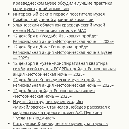
Краеведческом музее обсудили лучшие практики
социокультурной инклюзии
Интересный факт о первом посетителе музея
Симбирской ученой архивной комиссии
Ульяновский областной краеведческий музей
имени И.А. Гончарова теперь в MAX
12 декабря в «Усадьбе Языковых» пройдет
Региональная акция «Историческая ночь — 2025»
12 декабря в Доме Гончарова пройдет
Региональная акция «Историческая ночь в музее
— 2025»
12 декабря в музее «Конспиративная квартира
симбирской группы РСДРП» пройдет Региональная
акция «Историческая ночь — 2025»
12 декабря в Краеведческом музее пройдет
Региональная акция «Историческая ночь — 2025»
12 декабря пройдет Региональная акция
«Историческая ночь — 2025»
Научный сотрудник музея-усадьбы
«Михайловское» Станислав Лебедев рассказал о
мифологемах в прологе поэмы А.С. Пушкина
“Руслан и Людмила”»
Сотрудники Краеведческого музея участвуют в
правовом диктанте