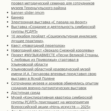
провел методический семинар для сотрудников
музеев Тереньгульского района
banner-slider-imcm
баннер
Электронная выставка «С парада на фронт»
Выставка «Создание и деятельность симбирской
группы РСДРП»
10 декабря пройдет «Социокультурная инклюзия:
лучшие практики»,
Квест «Новогодний переполох»
Новогодний квест «Зеркало Снежной королевы»
Проект #МУЗЫКАВМЕСТЕ «Песни Великой Страны.
С любовью из Приволжья» стартовал в
Ульяновской области
Ульяновский областной краеведческий музей
имени И.А. Гончарова впервые представил свою
выставку в Ясной Поляне
Сотрудники музеев и архивов обменялись опытом
создания военно-патриотических выставок
Доступная среда
Музей «Конспиративная квартира симбирской
группы РСДРП» приглашает на мероприятия
Всероссийской акции «Ночь искусств — 2025»