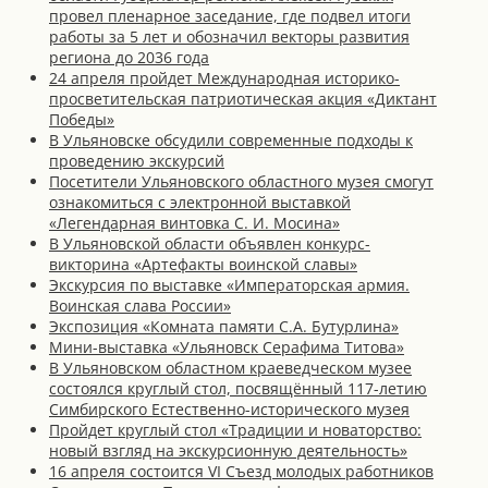
провел пленарное заседание, где подвел итоги
работы за 5 лет и обозначил векторы развития
региона до 2036 года
24 апреля пройдет Международная историко-
просветительская патриотическая акция «Диктант
Победы»
В Ульяновске обсудили современные подходы к
проведению экскурсий
Посетители Ульяновского областного музея смогут
ознакомиться с электронной выставкой
«Легендарная винтовка С. И. Мосина»
В Ульяновской области объявлен конкурс-
викторина «Артефакты воинской славы»
Экскурсия по выставке «Императорская армия.
Воинская слава России»
Экспозиция «Комната памяти С.А. Бутурлина»
Мини-выставка «Ульяновск Серафима Титова»
В Ульяновском областном краеведческом музее
состоялся круглый стол, посвящённый 117-летию
Симбирского Естественно-исторического музея
Пройдет круглый стол «Традиции и новаторство:
новый взгляд на экскурсионную деятельность»
16 апреля состоится VI Съезд молодых работников