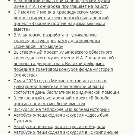
Ульяновский областной краеведческий музей
имени И.А. Гончарова приглашает на работу
С 7 мая по 7 июня в Краеведческом музее
демонстрируется электронный выставочный
проект «В борьбе против нацизма мы были
вместе»
В Ульяновске разработают уникальную
краеведческую программу для молодежи
«Гончаров – это модно»
Выставочный проект Ульяновского областного
краеведческого музея имени И.А. Гончарова «От
вольности дворянства к Великой реформе»
победил в грантовом конкурсе фонда «История
Отечества»
7 мая 2026 года в Министерстве искусства и
культурной политики Ульяновской области
состоится день бесплатной юридической помощи
Электронный выставочный проект «В борьбе
против нацизма мы были вместе»
Экскурсия на теплоходе «По волнам истории»
Автобусно-пешеходная экскурсия «Здесь был
Пушкин»
Автобусно-пешеходная экскурсия в Ундоры
Автобусно-пешеходная экскурсия в «Скрипинские