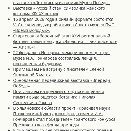
выставка «Летописцы истории» Музея Победы.
Выставка «Русский стан: символика женского
костюма XIX-XX веков»
16 апреля 2026 года в онлайн формате состоится
VI Съезд молодых работников Совета музеев ПФО
«Время молодых».
Стартовал отборочный этап XXVI региональной
фотовыставки-конкурса «Экология — Безопасность
— Жизнь»!
22 февраля в Историко-мемориальном центре-
музее И.А. Гончарова состоялась лекция,
посвященная буддизму.
Приглашаем на встречу с писателем Еленой
Яговкиной 5 марта
Обновленная передвижная выставка «Впереди-
Победа»
Приглашаем на круглый стол, посвящённый
памяти выдающегося ботаника Николая
Сергеевича Ракова
В Ульяновской области проект «Красивая наука.
Птилология» Культурного фонда имени И.А.
Гончарова стал победителем грантового конкурса
Президентского фонда природы
К 165-летию со дня отмены крепостного права в