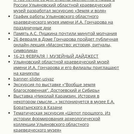
России Ульяновский областной краеведческий
музей разработал экскурсию «Земля и воля»
График работы Ульяновского областного
краеведческого музея имени И.А. Гончарова на
праздничные дни
Память А.С. Пушкина почтили минутой молчания
26 февраля в Доме Гончарова пройдет публичная
онлайн-лекция «Масонство: история, ритуалы,
символика»
16-23 ФЕВРАЛЯ | МУЗЕЙНЫЙ ДАЙДЖЕСТ
Ульяновский областной краеведческий музей
имени И.А. Гончарова и его филиалы приглашают
на каникулы
banner-slider-usyaz
Экскурсия по выставке «“Вообще земля
благословенная”. Достоевский и Сибирь»
Выставка «Николай Карамзин. История в
некотором смысле…» экспонируется в музее Е.А.
Боратынского в Казани
Тематическая экскурсия «Шепот прошлого. Из
истории формирования археологической
коллекции Ульяновского областного
краеведческого музея»