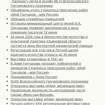
„Паллада“» легла в основу 48-го Всероссийского
Гончаровского праздника
Объявлены итоги V Конкурса творческих работ
«Мой Гончаров – моя Россия»
Уборщик служебных помещений
Историко-мемориальный центр-музей И.А.
Гончарова проведет мероприятия в день
рождения писателя 18 июня
26 июня 2026 года в Министерстве искусства и
культурной политики Ульяновской области
состоится день бесплатной юридической помощи
Регистрация для участия в Летней школе
казачьего искусства открыта до 30 июня
Выставка «Ульяновцы в 1941-м»
В Доме Гончарова наградят победителей и
лауреатов V Конкурса творческих работ «Мой
Гончаров – моя Россия»
Поздравляем с Днем России!
XLVIII Всероссийского Гончаровского праздника
Открылась выставка «Идеи, меняющие мир»
Пешеходная экскурсия по центральной части
города «Века над Венцом».
Открытие выставки «Идеи, меняющие мир»
Начала работу XXVI региональная фотовыставка-