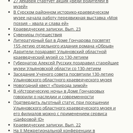
27 декабря стартует акция «Веди родителей в
музей»
В Сурском районном историко-краеведческом
музее начала работу передвижная выставка «Моя
поэзия – хвала и слава ей»
Краеведческие записки. Вып. 23
Сувениры путешествия
Литературный бал в Доме Гончарова посвятят
155-летию отдельного издания романа «Обрыв»
Дарители поздравят Ульяновский областной
краеведческий музей со 130-летием
Губернатор Алексей Русских поздравил старейшие
музеи Ульяновской области со 130-летием
Заседание Ученого совета посвятили 130-летию
Ульяновского областного краеведческого музея
Новогодний квест «Природа зимой»
В «Историческую ночь» в Доме Гончаровых
говорили о наследии и современности
Подтвердить льготный статус при посещении
Ульяновского областного краеведческого музея и
его филиалов можно с применением сервиса
«Цифровой ID»
Краеведческие записки. Вып. 22
На II Межрегиональной конференции в