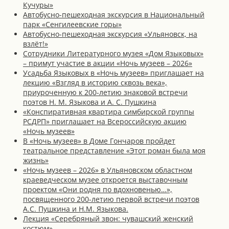
Кучуры»
Автобусно-пешеходная экскурсия в Национальный
парк «Сенгилеевские горы»
Автобусно-пешеходная экскурсия «Ульяновск, на
взлёт!»
Сотрудники Литературного музея «Дом Языковых»
– примут участие в акции «Ночь музеев – 2026»
Усадьба Языковых в «Ночь музеев» приглашает на
лекцию «Взгляд в историю сквозь века»,
приуроченную к 200-летию знаковой встречи
поэтов Н. М. Языкова и А. С. Пушкина
«Конспиративная квартира симбирской группы
РСДРП» приглашает на Всероссийскую акцию
«Ночь музеев»
В «Ночь музеев» в Доме Гончаров пройдет
театральное представление «Этот роман была моя
жизнь»
«Ночь музеев – 2026» в Ульяновском областном
краеведческом музее откроется выставочным
проектом «Они родня по вдохновенью…»,
посвященного 200-летию первой встречи поэтов
А.С. Пушкина и Н.М. Языкова.
Лекция «Серебряный звон: чувашский женский
костюм»