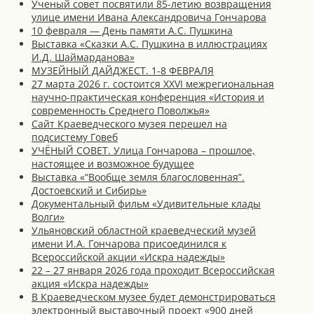
Ученый совет посвятили 85-летию возвращения
улице имени Ивана Александровича Гончарова
10 февраля — День памяти А.С. Пушкина
Выставка «Сказки А.С. Пушкина в иллюстрациях
И.Д. Шаймарданова»
МУЗЕЙНЫЙ ДАЙДЖЕСТ. 1-8 ФЕВРАЛЯ
27 марта 2026 г. состоится XXVI межрегиональная
научно-практическая конференция «История и
современность Среднего Поволжья»
Сайт Краеведческого музея перешел на
подсистему Говеб
УЧЁНЫЙ СОВЕТ. Улица Гончарова – прошлое,
настоящее и возможное будущее
Выставка «“Вообще земля благословенная”.
Достоевский и Сибирь»
Документальный фильм «Удивительные клады
Волги»
Ульяновский областной краеведческий музей
имени И.А. Гончарова присоединился к
Всероссийской акции «Искра надежды»
22 – 27 января 2026 года проходит Всероссийская
акция «Искра надежды»
В Краеведческом музее будет демонстрироваться
электронный выставочный проект «900 дней