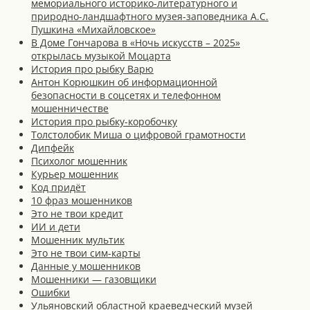
мемориального историко-литературного и
природно-ландшафтного музея-заповедника А.С.
Пушкина «Михайловское»
В Доме Гончарова в «Ночь искусств – 2025»
открылась музыкой Моцарта
История про рыбку Варю
Антон Корюшкин об информационной
безопасности в соцсетях и телефонном
мошенничестве
История про рыбку-коробочку
Толстолобик Миша о цифровой грамотности
Дипфейк
Психолог мошенник
Курьер мошенник
Код придёт
10 фраз мошенников
Это не твои кредит
ИИ и дети
Мошенник мультик
Это не твои сим-карты
Данные у мошенников
Мошенники — газовщики
Ошибки
Ульяновский областной краеведческий музей