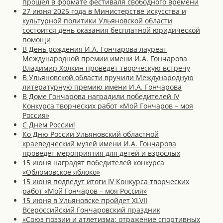
прошел в формате фестиваля свободного времени
27 июня 2025 года в Министерстве искусства и
культурной политики Ульяновской области
состоится день оказания бесплатной юридической
помощи
В День рождения И.А. Гончарова лауреат
Международной премии имени И.А. Гончарова
Владимир Холкин проведет творческую встречу
В Ульяновской области вручили Международную
литературную премию имени И.А. Гончарова
В Доме Гончарова наградили победителей IV
Конкурса творческих работ «Мой Гончаров – моя
Россия»
С Днем России!
Ко Дню России Ульяновский областной
краеведческий музей имени И.А. Гончарова
проведет мероприятия для детей и взрослых
15 июня наградят победителей конкурса
«Обломовское яблоко»
15 июня подведут итоги IV Конкурса творческих
работ «Мой Гончаров – моя Россия»
15 июня в Ульяновске пройдет XLVII
Всероссийский Гончаровский праздник
«Союз поэзии и атлетизма: отражение спортивных