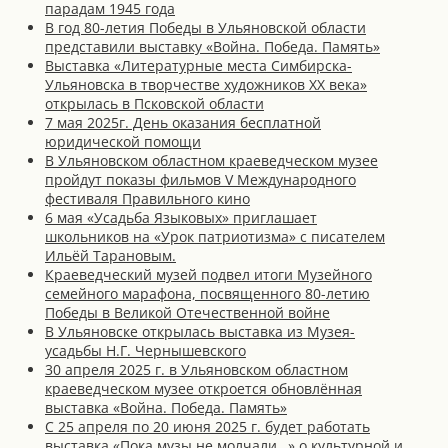
парадам 1945 года
В год 80-летия Победы в Ульяновской области
представили выставку «Война. Победа. Память»
Выставка «Литературные места Симбирска-
Ульяновска в творчестве художников XX века»
открылась в Псковской области
7 мая 2025г. День оказания бесплатной
юридической помощи
В Ульяновском областном краеведческом музее
пройдут показы фильмов V Международного
фестиваля Правильного кино
6 мая «Усадьба Языковых» приглашает
школьников на «Урок патриотизма» с писателем
Ильёй Тарановым.
Краеведческий музей подвел итоги Музейного
семейного марафона, посвященного 80-летию
Победы в Великой Отечественной войне
В Ульяновске открылась выставка из Музея-
усадьбы Н.Г. Чернышевского
30 апреля 2025 г. в Ульяновском областном
краеведческом музее откроется обновлённая
выставка «Война. Победа. Память»
С 25 апреля по 20 июня 2025 г. будет работать
выставка «Пока музы не молчали…» о культурной и