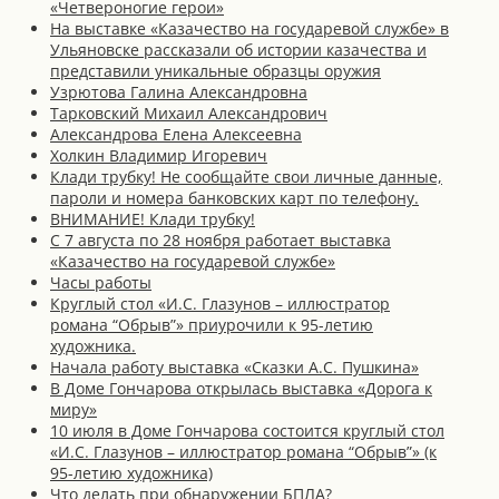
«Четвероногие герои»
На выставке «Казачество на государевой службе» в
Ульяновске рассказали об истории казачества и
представили уникальные образцы оружия
Узрютова Галина Александровна
Тарковский Михаил Александрович
Александрова Елена Алексеевна
Холкин Владимир Игоревич
Клади трубку! Не сообщайте свои личные данные,
пароли и номера банковских карт по телефону.
ВНИМАНИЕ! Клади трубку!
С 7 августа по 28 ноября работает выставка
«Казачество на государевой службе»
Часы работы
Круглый стол «И.С. Глазунов – иллюстратор
романа “Обрыв”» приурочили к 95-летию
художника.
Начала работу выставка «Сказки А.С. Пушкина»
В Доме Гончарова открылась выставка «Дорога к
миру»
10 июля в Доме Гончарова состоится круглый стол
«И.С. Глазунов – иллюстратор романа “Обрыв”» (к
95-летию художника)
Что делать при обнаружении БПЛА?