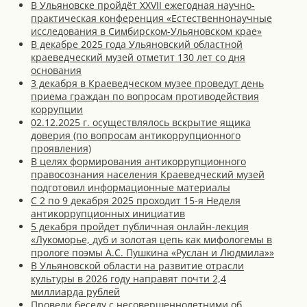
В Ульяновске пройдёт XXVII ежегодная научно-
практическая конференция «Естественнонаучные
исследования в Симбирском-Ульяновском крае»
В декабре 2025 года Ульяновский областной
краеведческий музей отметит 130 лет со дня
основания
3 декабря в Краеведческом музее проведут день
приема граждан по вопросам противодействия
коррупции
02.12.2025 г. осуществлялось вскрытие ящика
доверия (по вопросам антикоррупционного
проявления)
В целях формирования антикоррупционного
правосознания населения Краеведческий музей
подготовил информационные материалы
С 2 по 9 декабря 2025 проходит 15-я Неделя
антикоррупционных инициатив
5 декабря пройдет публичная онлайн-лекция
«Лукоморье, дуб и золотая цепь как мифологемы в
прологе поэмы А.С. Пушкина «Руслан и Людмила»»
В Ульяновской области на развитие отрасли
культуры в 2026 году направят почти 2,4
миллиарда рублей
Провели беседу с несовершеннолетними об