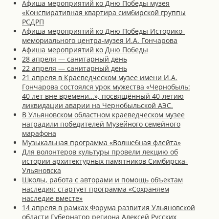
Афиша мероприятий ко Дню Победы музея
«Конспиративная квартира симбирской группы
РСДРП
Афиша мероприятий ко Дню Победы Историко-
мемориального центра-музея И.А. Гончарова
Афиша мероприятий ко Дню Победы
28 апреля — санитарный день
22 апреля — санитарный день
21 апреля в Краеведческом музее имени И.А.
Гончарова состоялся урок мужества «Чернобыль:
40 лет вне времени…», посвящённый 40-летию
ликвидации аварии на Чернобыльской АЭС.
В Ульяновском областном краеведческом музее
наградили победителей Музейного семейного
марафона
Музыкальная программа «Волшебная флейта»
Для волонтеров культуры провели лекцию об
истории архитектурных памятников Симбирска-
Ульяновска
Школы, работа с авторами и помощь объектам
наследия: стартует программа «Сохраняем
наследие вместе»
14 апреля в рамках Форума развития Ульяновской
области Губернатор региона Алексей Русских