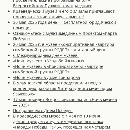
просветительские программы на 57-м
Всероссийском Пушкинском празднике
Краеведческий музей и его филиалы приглашают
провести летние каникулы вместе!
30 мая 2025 года день — бесплатной юридической
помощи.
Ознакомьтесь с мультимедийным проектом «Карта
Победы»!
20 мая 2025 г. в музее «Конспиративная квартира
симбирской группы РСДРП» санитарный день
С Международным днем музеев!
«Ночь музеев» в Усадьбе Языковых
«Ночь музеев» в «Конспиративной квартире
симбирской группы РСДРП»
«Ночь музеев» в Доме Гончарова
В Ульяновской области представили новую
концепцию развития Литературного музея «Дом
Языковых»
17 мая пройдет Всероссийская акция «Ночь музеев
— 2025»
Поздравляем с Днём Победы!
В Краеведческом музее с 7 мая по 10 июня
демонстрируется мультимедийная выставка
«Парады Победы. 1945», посвященная четырем