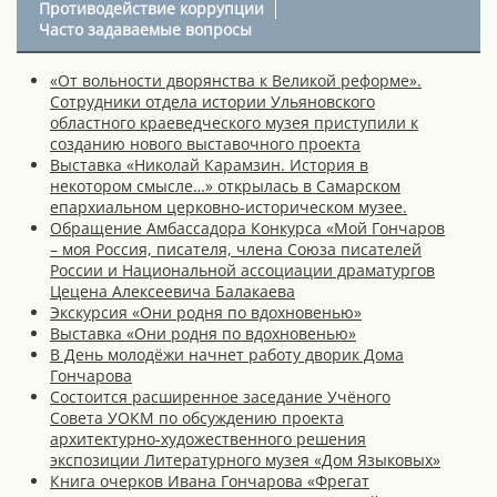
Противодействие коррупции
Часто задаваемые вопросы
«От вольности дворянства к Великой реформе».
Сотрудники отдела истории Ульяновского
областного краеведческого музея приступили к
созданию нового выставочного проекта
Выставка «Николай Карамзин. История в
некотором смысле…» открылась в Самарском
епархиальном церковно-историческом музее.
Обращение Амбассадора Конкурса «Мой Гончаров
– моя Россия, писателя, члена Союза писателей
России и Национальной ассоциации драматургов
Цецена Алексеевича Балакаева
Экскурсия «Они родня по вдохновенью»
Выставка «Они родня по вдохновенью»
В День молодёжи начнет работу дворик Дома
Гончарова
Состоится расширенное заседание Учёного
Совета УОКМ по обсуждению проекта
архитектурно-художественного решения
экспозиции Литературного музея «Дом Языковых»
Книга очерков Ивана Гончарова «Фрегат