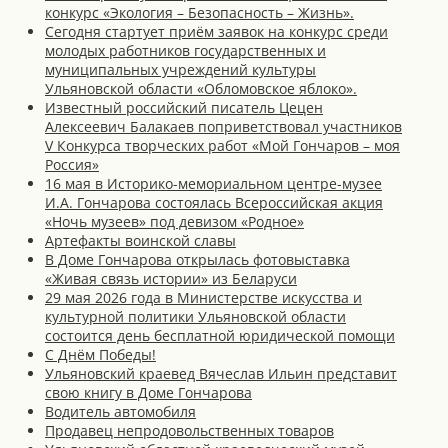
конкурс «Экология – Безопасность – Жизнь».
Сегодня стартует приём заявок на конкурс среди
молодых работников государственных и
муниципальных учреждений культуры
Ульяновской области «Обломовское яблоко».
Известный российский писатель Цецен
Алексеевич Балакаев поприветствовал участников
V Конкурса творческих работ «Мой Гончаров – моя
Россия»
16 мая в Историко-мемориальном центре-музее
И.А. Гончарова состоялась Всероссийская акция
«Ночь музеев» под девизом «Родное»
Артефакты воинской славы
В Доме Гончарова открылась фотовыставка
«Живая связь истории» из Беларуси
29 мая 2026 года в Министерстве искусства и
культурной политики Ульяновской области
состоится день бесплатной юридической помощи
С Днём Победы!
Ульяновский краевед Вячеслав Ильин представит
свою книгу в Доме Гончарова
Водитель автомобиля
Продавец непродовольственных товаров