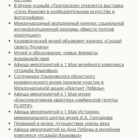
В Музее-усадьбе «Тригорское» откроется выставка
«Село Языково в изобразительном искусстве и
фотографиях»
Международный молодежный конкурс социальной
антикоррупционной рекламы «Вместе против
коррупции!»
Краеведческий музей объявляет конкурс «Создай
своего Лусхана»
Музей и образование: новые форматы
взаимодействия
Афиша мероприятий к 1 Мая музейного комплекса
«Усадьба Языковых»
Сотрудники Ульяновского областного
краеведческого музея приняли участие в
Международной акции «Диктант Победы»
Афиша мероприятий к 1 Мая музея
«Конспиративная квартира симбирской группы
РСДРПР»
Афиша мероприятий к 1 Мая Историко-
мемориального центра-музея И.А. Гончарова
Первомай в музее: путешествие сквозь века
Афиша мероприятий ко Дню Победы в музейном
комплексе «Усадьба Языковых»