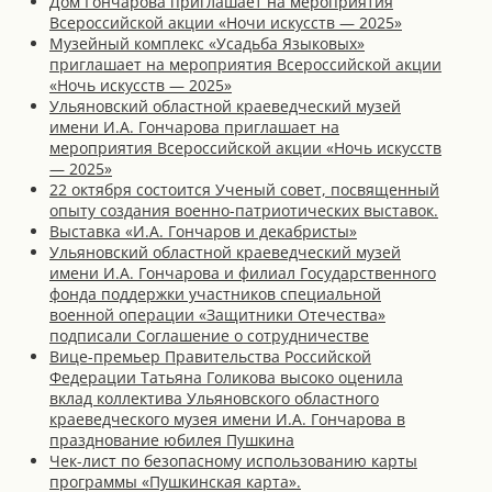
Дом Гончарова приглашает на мероприятия
Всероссийской акции «Ночи искусств — 2025»
Музейный комплекс «Усадьба Языковых»
приглашает на мероприятия Всероссийской акции
«Ночь искусств — 2025»
Ульяновский областной краеведческий музей
имени И.А. Гончарова приглашает на
мероприятия Всероссийской акции «Ночь искусств
— 2025»
22 октября состоится Ученый совет, посвященный
опыту создания военно-патриотических выставок.
Выставка «И.А. Гончаров и декабристы»
Ульяновский областной краеведческий музей
имени И.А. Гончарова и филиал Государственного
фонда поддержки участников специальной
военной операции «Защитники Отечества»
подписали Соглашение о сотрудничестве
Вице-премьер Правительства Российской
Федерации Татьяна Голикова высоко оценила
вклад коллектива Ульяновского областного
краеведческого музея имени И.А. Гончарова в
празднование юбилея Пушкина
Чек-лист по безопасному использованию карты
программы «Пушкинская карта».