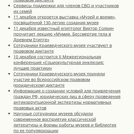
Сервисы поддержки для членов СВО и участников
их семей
11 декабря откроется выставка «Музей и время»,
посвящённой 130-летию создания музея
11 декабря известный египтолог Виктор Солкин
прочитает лекцию «Мумия. Бессмертие тела в
Древнем Египте»
Сотрудники Краеведческого музея участвуют в
правовом диктанте
10 декабря состоится II Межрегиональная
конференция «Cоциокультурная инклюзия:
лучшие практики»
Сотрудники Краеведческого музея приняли
участие во Всероссийском правовом
(юридическом) диктанте
Информация о создании условий для привлечения
граждан РФ, юридических лиц в сферу проведения
антикоррупционной экспертизы нормативных
правовых актов
Научные сотрудники музеев обсудили
современное восприятие классической
литературы и формы работы музеев и библиотек
по ее популяризации