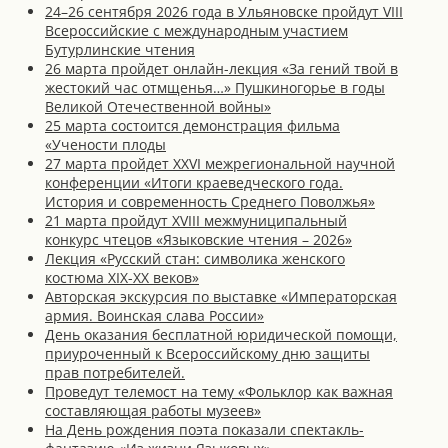
24–26 сентября 2026 года в Ульяновске пройдут VIII
Всероссийские с международным участием
Бутурлинские чтения
26 марта пройдет онлайн-лекция «За гений твой в
жестокий час отмщенья…» Пушкиногорье в годы
Великой Отечественной войны»
25 марта состоится демонстрация фильма
«Учености плоды
27 марта пройдет XXVI межрегиональной научной
конференции «Итоги краеведческого года.
История и современность Среднего Поволжья»
21 марта пройдут XVIII межмуниципальный
конкурс чтецов «Языковские чтения – 2026»
Лекция «Русский стан: символика женского
костюма XIX-XX веков»
Авторская экскурсия по выставке «Императорская
армия. Воинская слава России»
День оказания бесплатной юридической помощи,
приуроченный к Всероссийскому дню защиты
прав потребителей.
Проведут телемост на тему «Фольклор как важная
составляющая работы музеев»
На День рождения поэта показали спектакль-