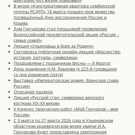
фантазию «Из жизни Языковых»
В музее «Конспиративная квартира симбирской
группы РСДРП» 18 марта прошел урок мужества,
посвящённый Дню воссоединения России и
Крыма
Дом Гончарова стал площадкой проведения
Всероссийской просветительской акции «Россия –
семья семей»
Лекция «Ульяновцы в боях за Родину»
Состоялась публичная онлайн-лекция «Масонство:
история, ритуалы, символика»
Поздравляем с праздником Весны — 8 Марта!
День рождения Н.М. Языкова (к 223-й годовщине
со дня рождения поэта)
Выставка «Императорская армия. Воинская слава
России»
Описание раздела
Лекция «Русский стан: символика женского
костюма XIX-XX веков»
V Конкурс творческих работ «Мой Гончаров – моя
Россия»
С 3 марта по 27 марта 2026 года в Ульяновском
областном краеведческом музее имени И.А.
Гончарова будет представлена электронная