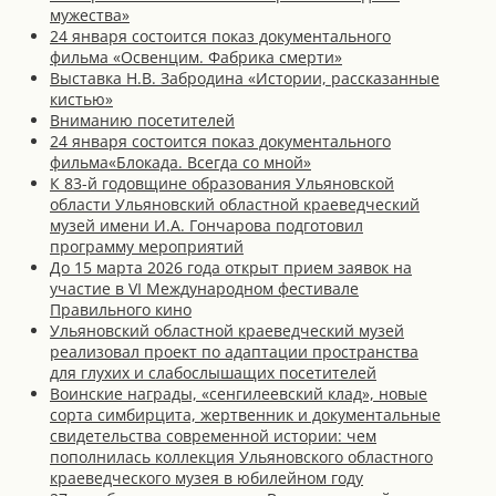
мужества»
24 января состоится показ документального
фильма «Освенцим. Фабрика смерти»
Выставка Н.В. Забродина «Истории, рассказанные
кистью»
Вниманию посетителей
24 января состоится показ документального
фильма«Блокада. Всегда со мной»
К 83-й годовщине образования Ульяновской
области Ульяновский областной краеведческий
музей имени И.А. Гончарова подготовил
программу мероприятий
До 15 марта 2026 года открыт прием заявок на
участие в VI Международном фестивале
Правильного кино
Ульяновский областной краеведческий музей
реализовал проект по адаптации пространства
для глухих и слабослышащих посетителей
Воинские награды, «сенгилеевский клад», новые
сорта симбирцита, жертвенник и документальные
свидетельства современной истории: чем
пополнилась коллекция Ульяновского областного
краеведческого музея в юбилейном году