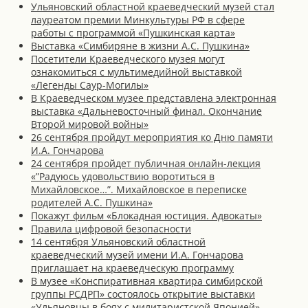
Ульяновский областной краеведческий музей стал
лауреатом премии Минкультуры РФ в сфере
работы с программой «Пушкинская карта»
Выставка «Симбиряне в жизни А.С. Пушкина»
Посетители Краеведческого музея могут
ознакомиться с мультимедийной выставкой
«Легенды Саур-Могилы»
В Краеведческом музее представлена электронная
выставка «Дальневосточный финал. Окончание
Второй мировой войны»
26 сентября пройдут мероприятия ко Дню памяти
И.А. Гончарова
24 сентября пройдет публичная онлайн-лекция
«”Радуюсь удовольствию воротиться в
Михайловское…”. Михайловское в переписке
родителей А.С. Пушкина»
Покажут фильм «Блокадная юстиция. Адвокаты»
Правила цифровой безопасности
14 сентября Ульяновский областной
краеведческий музей имени И.А. Гончарова
приглашает на краеведческую программу
В музее «Конспиративная квартира симбирской
группы РСДРП» состоялось открытие выставки
«Ульяновцы в боях с милитаристской Японией».