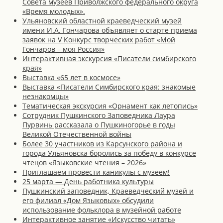
Совета музеев Приволжского федерального округа
«Время молодых».
Ульяновский областной краеведческий музей
имени И.А. Гончарова объявляет о старте приема
заявок на V Конкурс творческих работ «Мой
Гончаров – моя Россия»
Интерактивная экскурсия «Писатели симбирского
края»
Выставка «65 лет в космосе»
Выставка «Писатели Симбирского края: знакомые
незнакомцы»
Тематическая экскурсия «Орнамент как летопись»
Сотрудник Пушкинского Заповедника Лаура
Пурвинь рассказала о Пушкиногорье в годы
Великой Отечественной войны
Более 30 участников из Карсунского района и
города Ульяновска боролись за победу в конкурсе
чтецов «Языковские чтения – 2026»
Приглашаем провести каникулы с музеем!
25 марта — День работника культуры
Пушкинский заповедник, Краеведческий музей и
его филиал «Дом Языковых» обсудили
использование фольклора в музейной работе
Интерактивное занятие «Искусство читать»