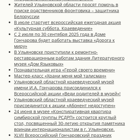
Жителей Ульяновской области просят помочь в
поиске родственников фронтовика – защитника
Белоруссии
В июле стартует всероссийская ежегодная акция
«Культурная суббота. Краеведение»
С 2 июля по 30 сентября 2025 года в Доме
Гончарова будет работать выставка «Дорога к
миру»
В Ульяновске приступили к ремонтно-
реставрационным работам здания Литературного
музея «Дом Языковых»
Познавательная игра «Герой своего времени»
Мастер-класс «Храни меня мой талисман»
Ульяновский областной краеведческий музей
имени И.А. Гончарова присоединился к
Всероссийской акции «Веди родителей в музей»!
Ульяновский областной краеведческий музей
присоединится к акции «Абонент недоступен»
24 июня в музее «Конспиративная квартира
симбирской группы РСДРП» состоится круглый
стол, посвященный 30-летию открытия памятника
воинам-интернационалистам в г. Ульяновске.
XLVII Всероссийский Гончаровский праздник