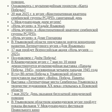
помощи.
Ознакомьтесь с мультимедийным проектом «Карта
Победы»!
20 мая 2025 г. в музее «Конспиративная квартира
симбирской группы РСДРП» санитарный день
С Международным днем музеев!
«Ночь музеев» в Усадьбе Языковых
«Ночь музеев» в «Конспиративной квартире симбирской
группы РСДРП»
«Ночь музеев» в Доме Гончарова
В Ульяновской области представили новую концепцию
развития Литературного музея «Дом Языковых»
17 мая пройдет Всероссийская акция «Ночь музеев —
2025»
Поздравляем с Днём Победы!
В Краеведческом музее с 7 мая по 10 июня
демонстрируется мультимедийная выставка «Парады
Победы. 1945», посвященная четырем парадам 1945 года
В год 80-летия Победы в Ульяновской области
представили выставку «Война. Победа. Память»
Выставка «Литературные места Симбирска-Ульяновска в
творчестве художников XX века» открылась в Псковской
области
7 мая 2025г. День оказания бесплатной юридической
помощи
В Ульяновском областном краеведческом музее пройдут
показы фильмов V Международного фестиваля
Правильного кино