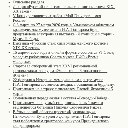
Описание раздела
Лекция «Русский стан: символика женского костюма XIX-
XX веков»
V Конкурс творческих работ «Мой Гончаров – моя
Россия»
С 3 марта по 27 марта 2026 года в Ульяновском областном
краеведческом музее имени И.А. Гончарова будет
представлена электронная выставка «Летописцы истории»
Музея Победы.
Выставка «Русский стан: символика женского костюма
XIX-XX веков»
16 апреля 2026 года в онлайн формате состоится VI Съезд
молодых работников Совета музеев ПФО «Время
молодых».
Стартовал отборочный этап XXVI региональной
фотовыставки-конкурса «Экология — Безопасность —
Жизнь»!
22 февраля в Историко-мемориальном центре-музее
И.А. Гончарова состоялась лекция, посвященная буддизму.
Приглашаем на встречу с писателем Еленой Яговкиной 5
марта
Обновленная передвижная выставка «Впереди-Победа»
Приглашаем на круглый стол, посвящённый памяти
выдающегося ботаника Николая Сергеевича Ракова
В Ульяновской области проект «Красивая наука.
Птилология» Культурного фонда имени И.А. Гончарова
стал победителем грантового конкурса Президентского
фонда природы