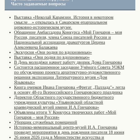
Часто задаваемые вопросы
Выставка «Николай Карамзин. История в некотором
смысле…» открылась в Самарском епархиальном
церковно-историческом музее.
Обращение Амбассадора Конкурса «Мой Гончаров – моя
Россия, писателя, члена Союза писателей России и
Национальной ассоциации драматургов Цецена
Алексеевича Балакаева
Экскурсия «Они родня по вдохновенью»
Выставка «Они родня по вдохновенью»
В День молодёжи начнет работу дворик Дома Гончарова
Состоится расширенное заседание Учёного Совета УОКМ
по обсуждению проекта архитектурно-художественного
решения экспозиции Литературного музея «Дом
Языковых»
Книга очерков Ивана Гончарова «Фрегат „Паллада“» легла
в основу 48-го Всероссийского Гончаровского праздника
Директор Областного государственного бюджетного
учреждения культуры «Ульяновский областной
краеведческий музей имени И.А.Гончарова»
Объявлены итоги V Конкурса творческих работ «Мой
Гончаров – моя Россия»
Уборщик служебных помещений
Историко-мемориальный центр-музей И.А. Гончарова
проведет мероприятия в день рождения писателя 18 июня
26 июня 2026 года в Министерстве искусства и