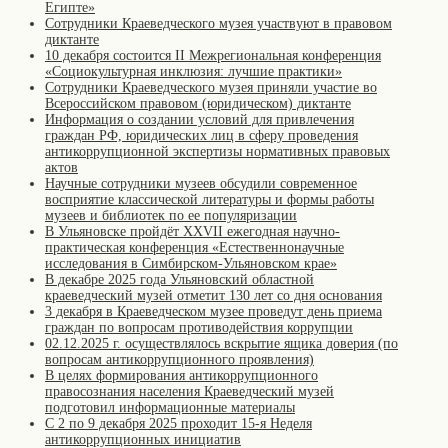
Египте»
Сотрудники Краеведческого музея участвуют в правовом
диктанте
10 декабря состоится II Межрегиональная конференция
«Cоциокультурная инклюзия: лучшие практики»
Сотрудники Краеведческого музея приняли участие во
Всероссийском правовом (юридическом) диктанте
Информация о создании условий для привлечения
граждан РФ, юридических лиц в сферу проведения
антикоррупционной экспертизы нормативных правовых
актов
Научные сотрудники музеев обсудили современное
восприятие классической литературы и формы работы
музеев и библиотек по ее популяризации
В Ульяновске пройдёт XXVII ежегодная научно-
практическая конференция «Естественнонаучные
исследования в Симбирском-Ульяновском крае»
В декабре 2025 года Ульяновский областной
краеведческий музей отметит 130 лет со дня основания
3 декабря в Краеведческом музее проведут день приема
граждан по вопросам противодействия коррупции
02.12.2025 г. осуществлялось вскрытие ящика доверия (по
вопросам антикоррупционного проявления)
В целях формирования антикоррупционного
правосознания населения Краеведческий музей
подготовил информационные материалы
С 2 по 9 декабря 2025 проходит 15-я Неделя
антикоррупционных инициатив