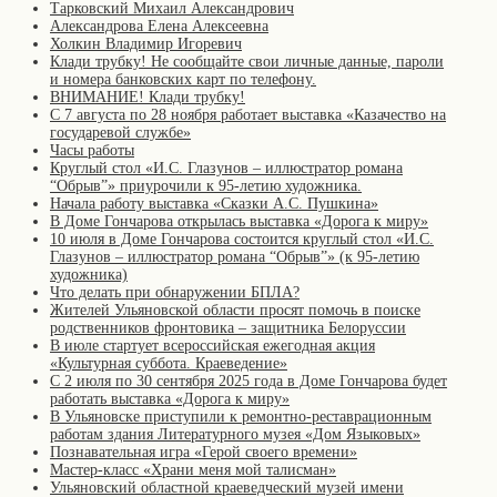
Тарковский Михаил Александрович
Александрова Елена Алексеевна
Холкин Владимир Игоревич
Клади трубку! Не сообщайте свои личные данные, пароли
и номера банковских карт по телефону.
ВНИМАНИЕ! Клади трубку!
С 7 августа по 28 ноября работает выставка «Казачество на
государевой службе»
Часы работы
Круглый стол «И.С. Глазунов – иллюстратор романа
“Обрыв”» приурочили к 95-летию художника.
Начала работу выставка «Сказки А.С. Пушкина»
В Доме Гончарова открылась выставка «Дорога к миру»
10 июля в Доме Гончарова состоится круглый стол «И.С.
Глазунов – иллюстратор романа “Обрыв”» (к 95-летию
художника)
Что делать при обнаружении БПЛА?
Жителей Ульяновской области просят помочь в поиске
родственников фронтовика – защитника Белоруссии
В июле стартует всероссийская ежегодная акция
«Культурная суббота. Краеведение»
С 2 июля по 30 сентября 2025 года в Доме Гончарова будет
работать выставка «Дорога к миру»
В Ульяновске приступили к ремонтно-реставрационным
работам здания Литературного музея «Дом Языковых»
Познавательная игра «Герой своего времени»
Мастер-класс «Храни меня мой талисман»
Ульяновский областной краеведческий музей имени