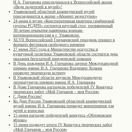
И.А. Гончарова присоединился к Всероссийской акции
«Веди родителей в музей»!
Ульяновский областной краеведческий музей
присоединится к акции «Абонент недоступен»
24 июня в музее «Конспиративная квартира симбирской
группы РСДРП» состоится круглый стол, посвященный
30-летию открытия памятника воинам-
интернационалистам в г. Ульяновске.
XLVII Всероссийский Гончаровский праздник прошел в
формате фестиваля свободного времени
27 июня 2025 года в Министерстве искусства и
культурной политики Ульяновской области состоится день
оказания бесплатной юридической помощи
В День рождения И.А. Гончарова лауреат Международной
премии имени И.А. Гончарова Владимир Холкин
проведет творческую встречу
В Ульяновской области вручили Международную
литературную премию имени И.А. Гончарова
В Доме Гончарова наградили победителей IV Конкурса
творческих работ «Мой Гончаров – моя Россия»
С Днем России!
Ко Дню России Ульяновский областной краеведческий
музей имени И.А. Гончарова проведет мероприятия для
детей и взрослых
15 июня наградят победителей конкурса «Обломовское
яблоко»
15 июня подведут итоги IV Конкурса творческих работ
«Мой Гончаров – моя Россия»