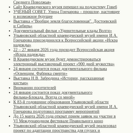
Среднего Поволжья»
Сайт Краеведческого музея перешел на подсистему Говеб
УЧЁНЫЙ СОВЕТ. Улица Гончарова – прошлое, настоящее
и возможное будущее
Выставка «“Вообще земля благословенная”. Достоевский
и Сибирь»
Документальный фильм «Удивительные клады Волги»
Ульяновский областной краеведческий музей имени И.А.
Гончарова присоединился к Всероссийской акции «Искра
надежды»
22 – 27 января 2026 года проходит Всероссийская акция
«Искра надежды»
В Краеведческом музее будет демонстрироваться
электронный выставочный проект «900 дней мужества»
24 января состоится показ документального фильма
«Освенцим. Фабрика смерти»
Выставка Н.В. Забродина «Истории, рассказанные
кистью»
Вниманию посетителей
24 января состоится показ документального
фильма«Блокада. Всегда со мной»
К 83-й годовщине образования Ульяновской области
Ульяновский областной краеведческий музей имени И.А.
Гончарова подготовил программу мероприятий
До 15 марта 2026 года открыт прием заявок на участие в
VI Международном фестивале Правильного кино
Ульяновский областной краеведческий музей реализовал
проект по адаптации пространства для глухих и