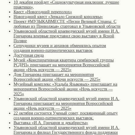
10 декабря пройдет «Социокультурная инклюзия: лучшие
практики»,
Квест «Новогодний переполох»
Новогодний квест «Зеркало Снежной королевы»
Проект #МУЗЫКАВМЕСТЕ «Песни Великой Страны. С
любовью из Приволжья» стартовал в Ульяновской области
Ульяновский областной краеведческий музей имени И.А.
Гончарова впервые представил свою выставку в Ясной
Поляне
Сотрудники музеев и архивов обменялись опытом
создания военно-патриотических выставок
Доступная среда
Музей «Конспиративная квартира симбирской группы
РСДРП» приглашает на мероприятия Всероссийской
акции «Ночь искусств — 2025»
Дом Гончарова приглашает на мероприятия
Всероссийской акции «Ночи искусств — 2025»
Музейный комплекс «Усадьба Языковых» приглашает на
мероприятия Всероссийской акции «Ночь искусств —
2025»
Ульяновский областной краеведческий музей имени И.А.
Гончарова приглашает на мероприятия Всероссийской
акции «Ночь искусств — 2025»
22 октября состоится Ученый совет, посвященный опыту
создания военно-патриотических выставок.
Выставка «И.А. Гончаров и декабристы»
Ульяновский областной краеведческий музей имени И.А.
Гончарова и филиал Государственного фонда поддержки