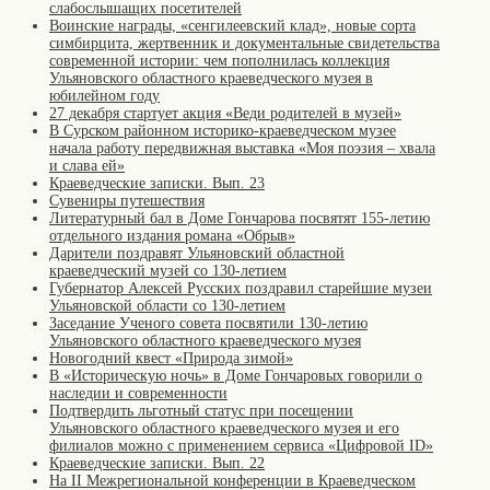
слабослышащих посетителей
Воинские награды, «сенгилеевский клад», новые сорта
симбирцита, жертвенник и документальные свидетельства
современной истории: чем пополнилась коллекция
Ульяновского областного краеведческого музея в
юбилейном году
27 декабря стартует акция «Веди родителей в музей»
В Сурском районном историко-краеведческом музее
начала работу передвижная выставка «Моя поэзия – хвала
и слава ей»
Краеведческие записки. Вып. 23
Сувениры путешествия
Литературный бал в Доме Гончарова посвятят 155-летию
отдельного издания романа «Обрыв»
Дарители поздравят Ульяновский областной
краеведческий музей со 130-летием
Губернатор Алексей Русских поздравил старейшие музеи
Ульяновской области со 130-летием
Заседание Ученого совета посвятили 130-летию
Ульяновского областного краеведческого музея
Новогодний квест «Природа зимой»
В «Историческую ночь» в Доме Гончаровых говорили о
наследии и современности
Подтвердить льготный статус при посещении
Ульяновского областного краеведческого музея и его
филиалов можно с применением сервиса «Цифровой ID»
Краеведческие записки. Вып. 22
На II Межрегиональной конференции в Краеведческом