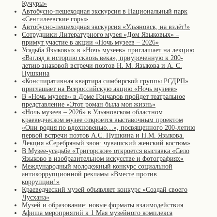
Кучуры»
Автобусно-пешеходная экскурсия в Национальный парк
«Сенгилеевские горы»
Автобусно-пешеходная экскурсия «Ульяновск, на взлёт!»
Сотрудники Литературного музея «Дом Языковых» –
примут участие в акции «Ночь музеев – 2026»
Усадьба Языковых в «Ночь музеев» приглашает на лекцию
«Взгляд в историю сквозь века», приуроченную к 200-
летию знаковой встречи поэтов Н. М. Языкова и А. С.
Пушкина
«Конспиративная квартира симбирской группы РСДРП»
приглашает на Всероссийскую акцию «Ночь музеев»
В «Ночь музеев» в Доме Гончаров пройдет театральное
представление «Этот роман была моя жизнь»
«Ночь музеев – 2026» в Ульяновском областном
краеведческом музее откроется выставочным проектом
«Они родня по вдохновенью…», посвященного 200-летию
первой встречи поэтов А.С. Пушкина и Н.М. Языкова.
Лекция «Серебряный звон: чувашский женский костюм»
В Музее-усадьбе «Тригорское» откроется выставка «Село
Языково в изобразительном искусстве и фотографиях»
Международный молодежный конкурс социальной
антикоррупционной рекламы «Вместе против
коррупции!»
Краеведческий музей объявляет конкурс «Создай своего
Лусхана»
Музей и образование: новые форматы взаимодействия
Афиша мероприятий к 1 Мая музейного комплекса