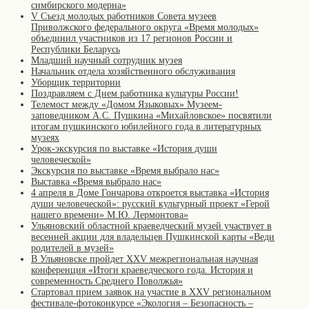
симбирского модерна»
V Съезд молодых работников Совета музеев
Приволжского федерального округа «Время молодых»
объединил участников из 17 регионов России и
Республики Беларусь
Младший научный сотрудник музея
Начальник отдела хозяйственного обслуживания
Уборщик территории
Поздравляем с Днем работника культуры России!
Телемост между «Домом Языковых» Музеем-
заповедником А.С. Пушкина «Михайловское» посвятили
итогам пушкинского юбилейного года в литературных
музеях
Урок-экскурсия по выставке «История души
человеческой»
Экскурсия по выставке «Время выбрало нас»
Выставка «Время выбрало нас»
4 апреля в Доме Гончарова откроется выставка «История
души человеческой»: русский культурный проект «Герой
нашего времени» М.Ю. Лермонтова»
Ульяновский областной краеведческий музей участвует в
весенней акции для владельцев Пушкинской карты «Веди
родителей в музей»
В Ульяновске пройдет XXV межрегиональная научная
конференция «Итоги краеведческого года. История и
современность Среднего Поволжья»
Стартовал прием заявок на участие в XXV региональном
фестивале-фотоконкурсе «Экология – Безопасность –