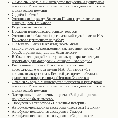
29 мая 2026 года в Министерстве искусства и культурной
политики Ульяновской области состоится день бесплатной
юридической помощи
С Днём Победы!
Ульяновский краевед Вячеслав Ильин представит свою
книгу в Доме Гончарова
Водитель автомобиля
Продавец непродовольственных товаров
Ульяновский областной краеведческий музей имени И.А.
Гончарова приглашает на работу
С 7 мая по 7 июня в Краеведческом музее
демонстрируется электронный выставочный проект «В
борьбе против нацизма мы были вместе»
В Ульяновске разработают уникальную краеведческую
программу для молодежи «Гончаров – это модно»
Выставочный проект Ульяновского областного
краеведческого музея имени И.А. Гончарова «От
вольности дворянства к Великой реформе» победил в
грантовом конкурсе фонда «История Отечества»
7 мая 2026 года в Министерстве искусства и культурной
политики Ульяновской области состоится день бесплатной
юридической помощи
Электронный выставочный проект «В борьбе против
нацизма мы были вместе»
Экскурсия на теплоходе «По волнам истории»
Автобусно-пешеходная экскурсия «Здесь был Пушкин»
Автобусно-пешеходная экскурсия в Ундоры
Автобусно-пешеходная экскурсия в «Скрипинские