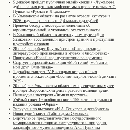
5 декабря пройдет публичная онлайн-лекция «Лукоморье,
дуб и золотая цепь как мифологемы в прологе поэмы А.С.
Пушкина «Руслан и Людмила»»
В Ульяновской области на развитие отрасли культуры в
2026 году направят почти 2,4 миллиарда рублей
Провели беседу с несовершеннолетними об
административной и уголовной ответственности
В Ульяновской области в литературном музее «Дом
Языковых» восстановили пристрой здания и приступили
к устройству кровли
28 ноября пройдет Круглый стол «Интерпретация
литературного произведения в музеях и библиотеках»
Программа «Новый год: путешествие во времени»
Стартует всероссийская акция «Мой гений, мой ангел,
мой друг. Олимпиада»
1 декабря стартует IV Ежегодная всероссийская
просветительская акция «Военно-патриотический диктант
2025»
20 ноября в Ульяновском областном краеведческом музее
пройдет Всероссийский день правовой помощи детям
Пешеходная экскурсия «Зимняя прогулка»
Учёный совет 19 ноября посвятят 155-летию отдельного
издания романа «Обрыв»
Экскурсия по выставке «И.А. Гончаров и декабристы»
Новогодний квест «Тайны дома Орловых»
Виртуальное представительство Государственного
мемориального историко-литературного и природно-
ландшафтного музея-заповедника А.С. Пушкина