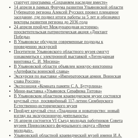
стартует программа «Сохраняем наследие вместе»
14 апреля в рамках Форума развития Ульяновской области
Губернатор региона Алексей Русских провел пленарное
заседание, где подвел итоги работы за 5 лет и обозначил
векторы развития региона до 2036 года
24 апреля пройдет Международная историко-
просветительская патриотическая акция «Диктант
Победы»
В Ульяновске обсудили современные подходы к
проведению экскурсий
Посетители Ульяновского областного музея смогут
ознакомиться с электронной выставкой «Легендарная
винтовка С. И. Мосина»
В Ульяновской области объявлен конкурс-викторина
«Артефакты воинской славы»
Экскурсия по выставке «Императорская армия. Воинская
слава России»
Экспозиция «Комната памяти С.А. Бутурлина»
Мини-выставка «Ульяновск Серафима Титова»
В Ульяновском областном краеведческом музее состоялся
круглый стол, посвящённый 117-летию Симбирского
Естественно-исторического музея
Пройдет круглый стол «Традиции и новаторство: новый
взгляд на экскурсионную деятельность»
16 апреля состоится VI Съезд молодых работников Совета
музеев Приволжского федерального округа «Время
молодых».
Ульяновский областной краеведческий музей имени И.А.