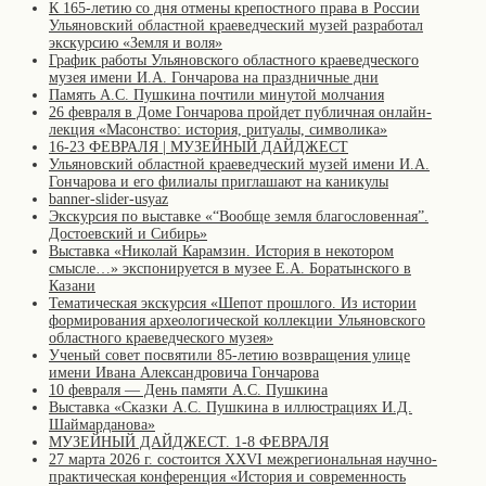
К 165-летию со дня отмены крепостного права в России
Ульяновский областной краеведческий музей разработал
экскурсию «Земля и воля»
График работы Ульяновского областного краеведческого
музея имени И.А. Гончарова на праздничные дни
Память А.С. Пушкина почтили минутой молчания
26 февраля в Доме Гончарова пройдет публичная онлайн-
лекция «Масонство: история, ритуалы, символика»
16-23 ФЕВРАЛЯ | МУЗЕЙНЫЙ ДАЙДЖЕСТ
Ульяновский областной краеведческий музей имени И.А.
Гончарова и его филиалы приглашают на каникулы
banner-slider-usyaz
Экскурсия по выставке «“Вообще земля благословенная”.
Достоевский и Сибирь»
Выставка «Николай Карамзин. История в некотором
смысле…» экспонируется в музее Е.А. Боратынского в
Казани
Тематическая экскурсия «Шепот прошлого. Из истории
формирования археологической коллекции Ульяновского
областного краеведческого музея»
Ученый совет посвятили 85-летию возвращения улице
имени Ивана Александровича Гончарова
10 февраля — День памяти А.С. Пушкина
Выставка «Сказки А.С. Пушкина в иллюстрациях И.Д.
Шаймарданова»
МУЗЕЙНЫЙ ДАЙДЖЕСТ. 1-8 ФЕВРАЛЯ
27 марта 2026 г. состоится XXVI межрегиональная научно-
практическая конференция «История и современность