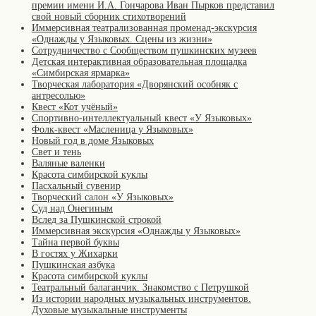
премии имени И.А. Гончарова Иван Пырков представил
свой новый сборник стихотворений
Иммерсивная театрализованная променад-экскурсия
«Однажды у Языковых. Сцены из жизни»
Сотрудничество с Сообществом пушкинских музеев
Детская интерактивная образовательная площадка
«Симбирская ярмарка»
Творческая лаборатория «Дворянский особняк с
антресолью»
Квест «Кот учёный»
Спортивно-интеллектуальный квест «У Языковых»
Фолк-квест «Масленица у Языковых»
Новый год в доме Языковых
Свет и тень
Валяные валенки
Красота симбирской куклы
Пасхальный сувенир
Творческий салон «У Языковых»
Суд над Онегиным
Вслед за Пушкинской строкой
Иммерсивная экскурсия «Однажды у Языковых»
Тайна первой буквы
В гостях у Жихарки
Пушкинская азбука
Красота симбирской куклы
Театральный балаганчик. Знакомство с Петрушкой
Из истории народных музыкальных инструментов.
Духовые музыкальные инструменты