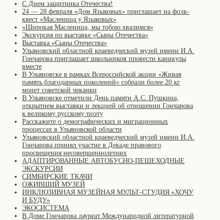
С Днем защитника Отечества!
24 — 28 февраля «Дом Языковых» приглашает на фолк-
квест «Масленица у Языковых»
«Широкая Масленица, мы тобою хвалимся»
Экскурсия по выставке «Сыны Отечества»
Выставка «Сыны Отечества»
Ульяновский областной краеведческий музей имени И.А.
Гончарова приглашает школьников провести каникулы
вместе
В Ульяновске в рамках Всероссийской акции «Живая
память благодарных поколений» собрали более 20 кг
монет советской чеканки
В Ульяновске отметили День памяти А.С. Пушкина,
открытием выставки и лекцией об отношении Гончарова
к великому русскому поэту
Расскажите о демографических и миграционных
процессах в Ульяновской области
Ульяновский областной краеведческий музей имени И.А.
Гончарова принял участие в Декаде правового
просвещения несовершеннолетних
АДАПТИРОВАННЫЕ АВТОБУСНО-ПЕШЕХОДНЫЕ
ЭКСКУРСИИ
СИМБИРСКИЕ ТКАЧИ
ОЖИВШИЙ МУЗЕЙ
ИНКЛЮЗИВНАЯ МУЗЕЙНАЯ МУЛЬТ-СТУДИЯ «ХОЧУ
И БУДУ»
ЭКОСИСТЕМА
В Доме Гончарова лауреат Международной литературной