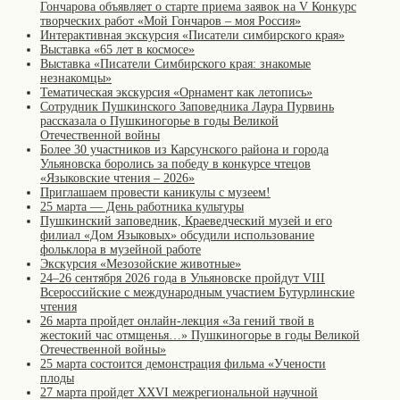
Гончарова объявляет о старте приема заявок на V Конкурс
творческих работ «Мой Гончаров – моя Россия»
Интерактивная экскурсия «Писатели симбирского края»
Выставка «65 лет в космосе»
Выставка «Писатели Симбирского края: знакомые
незнакомцы»
Тематическая экскурсия «Орнамент как летопись»
Сотрудник Пушкинского Заповедника Лаура Пурвинь
рассказала о Пушкиногорье в годы Великой
Отечественной войны
Более 30 участников из Карсунского района и города
Ульяновска боролись за победу в конкурсе чтецов
«Языковские чтения – 2026»
Приглашаем провести каникулы с музеем!
25 марта — День работника культуры
Пушкинский заповедник, Краеведческий музей и его
филиал «Дом Языковых» обсудили использование
фольклора в музейной работе
Экскурсия «Мезозойские животные»
24–26 сентября 2026 года в Ульяновске пройдут VIII
Всероссийские с международным участием Бутурлинские
чтения
26 марта пройдет онлайн-лекция «За гений твой в
жестокий час отмщенья…» Пушкиногорье в годы Великой
Отечественной войны»
25 марта состоится демонстрация фильма «Учености
плоды
27 марта пройдет XXVI межрегиональной научной