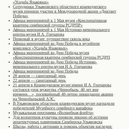
«Усадьба Языковых»
Сотрудники Ульяновского областного краеведческого
музея приняли участие в Международной акции «Диктант
Победы»
Афиша мероприятий к 1 Мая музея «Конспиративная
квартира симбирской группы РСДРПР»
Афиша мероприятий к 1 Мая Историко-мемориального
центра-музея И.А. Гончарова
Первомай в музее: путешествие сквозь века
Афиша мероприятий ко Дню Победы в музейном
комплексе «Усадьба Языковых»
Афиша мероприятий ко Дню Победы музея
«Конспиративная квартира симбирской группы РСДРП
Афиша мероприятий ко Дню Победы Историко-
мемориального центра-музея И.А. Гончарова
Афиша мероприятий ко Дню Победы
28 апреля — санитарный день
22 апреля — санитарный день
21 апреля в Краеведческом музее имени И.А. Гончарова
состоялся урок мужества «Чернобыль: 40 лет вне
времени…», посвящённый 40-летию ликвидации аварии
на Чернобыльской АЭС.
В Ульяновском областном краеведческом музее наградили
победителей Музейного семейного марафона
Музыкальная программа «Волшебная флейта»
Для волонтеров культуры провели лекцию об истории
архитектурных памятников Симбирска-Ульяновска
Школы, работа с авторами и помощь объектам наследия: