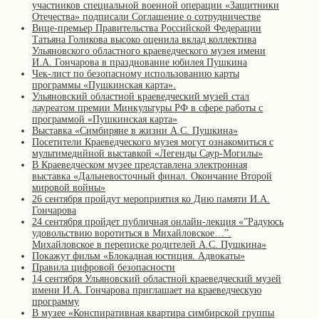
участников специальной военной операции «Защитники
Отечества» подписали Соглашение о сотрудничестве
Вице-премьер Правительства Российской Федерации
Татьяна Голикова высоко оценила вклад коллектива
Ульяновского областного краеведческого музея имени
И.А. Гончарова в празднование юбилея Пушкина
Чек-лист по безопасному использованию карты
программы «Пушкинская карта».
Ульяновский областной краеведческий музей стал
лауреатом премии Минкультуры РФ в сфере работы с
программой «Пушкинская карта»
Выставка «Симбиряне в жизни А.С. Пушкина»
Посетители Краеведческого музея могут ознакомиться с
мультимедийной выставкой «Легенды Саур-Могилы»
В Краеведческом музее представлена электронная
выставка «Дальневосточный финал. Окончание Второй
мировой войны»
26 сентября пройдут мероприятия ко Дню памяти И.А.
Гончарова
24 сентября пройдет публичная онлайн-лекция «”Радуюсь
удовольствию воротиться в Михайловское…”.
Михайловское в переписке родителей А.С. Пушкина»
Покажут фильм «Блокадная юстиция. Адвокаты»
Правила цифровой безопасности
14 сентября Ульяновский областной краеведческий музей
имени И.А. Гончарова приглашает на краеведческую
программу
В музее «Конспиративная квартира симбирской группы