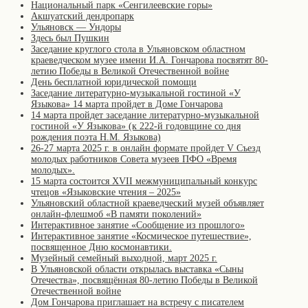
Национальный парк «Сенгилеевские горы»
Акшуатский дендропарк
Ульяновск — Ундоры
Здесь был Пушкин
Заседание круглого стола в Ульяновском областном
краеведческом музее имени И.А. Гончарова посвятят 80-
летию Победы в Великой Отечественной войне
День бесплатной юридической помощи
Заседание литературно-музыкальной гостиной «У
Языкова» 14 марта пройдет в Доме Гончарова
14 марта пройдет заседание литературно-музыкальной
гостиной «У Языкова» (к 222-й годовщине со дня
рождения поэта Н.М. Языкова)
26-27 марта 2025 г. в онлайн формате пройдет V Съезд
молодых работников Совета музеев ПФО «Время
молодых».
15 марта состоится XVII межмуниципальный конкурс
чтецов «Языковские чтения – 2025»
Ульяновский областной краеведческий музей объявляет
онлайн-флешмоб «В памяти поколений»
Интерактивное занятие «Сообщение из прошлого»
Интерактивное занятие «Космическое путешествие»,
посвященное Дню космонавтики.
Музейный семейный выходной, март 2025 г.
В Ульяновской области открылась выставка «Сыны
Отечества», посвящённая 80-летию Победы в Великой
Отечественной войне
Дом Гончарова приглашает на встречу с писателем