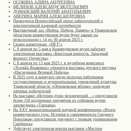
ОСОКИНА АЛИНА АНДРЕЕВНА
МЕЛИХОВ АЛЕКСАНДР МОТЕЛЬЕВИЧ
ДОМАНСКИЙ ВАЛЕРИЙ АНАТОЛЬЕВИЧ
АВЕРИНА МАРИЯ АЛЕКСАНДРОВНА
Проводится Всероссийский опрос работодателей о
перспективной кадровой потребности
Выставочный зал «Война. Победа. Память» в Ульяновском
областном краеведческом музее будет закрыт на
реэкспозицию с 14 по 30 апреля 2025 г.
Скажи наркотикам: «НЕТ!»
С 9 апреля по 5 мая в Краеведческом музее работает
электронная выставка «Брестская крепость. Западный
форпост Отечества»
С 8 апреля по 13 мая 2025 г. в музейном комплексе
«Усадьба Языковых» откроется выставка детского рисунка
«Наследники Великой Победы»
В 2025 году в конкурсе среди молодых работников
государственных и муниципальных учреждений культуры
Ульяновской области «Обломовское яблоко» определят
пятерых победителей
На выставке «История души человеческой…» представили
более 150 подлинных предметов из собрания музея-
заповедника «Тарханы»
На XXV межрегиональной научной конференции «Итоги
краеведческого года. История и современность Среднего
Поволжья» представили документ с первым упоминанием
Синбирска
Действует электронная версия выставки «Мастера