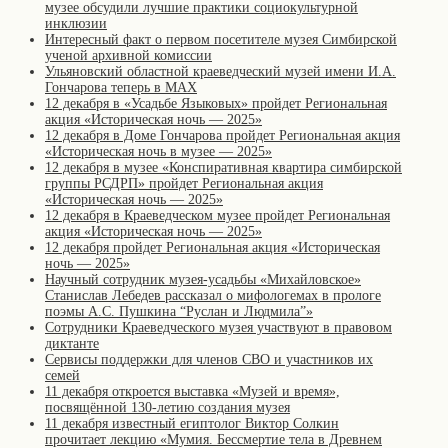
музее обсудили лучшие практики социокультурной
инклюзии
Интересный факт о первом посетителе музея Симбирской
ученой архивной комиссии
Ульяновский областной краеведческий музей имени И.А.
Гончарова теперь в MAX
12 декабря в «Усадьбе Языковых» пройдет Региональная
акция «Историческая ночь — 2025»
12 декабря в Доме Гончарова пройдет Региональная акция
«Историческая ночь в музее — 2025»
12 декабря в музее «Конспиративная квартира симбирской
группы РСДРП» пройдет Региональная акция
«Историческая ночь — 2025»
12 декабря в Краеведческом музее пройдет Региональная
акция «Историческая ночь — 2025»
12 декабря пройдет Региональная акция «Историческая
ночь — 2025»
Научный сотрудник музея-усадьбы «Михайловское»
Станислав Лебедев рассказал о мифологемах в прологе
поэмы А.С. Пушкина “Руслан и Людмила”»
Сотрудники Краеведческого музея участвуют в правовом
диктанте
Сервисы поддержки для членов СВО и участников их
семей
11 декабря откроется выставка «Музей и время»,
посвящённой 130-летию создания музея
11 декабря известный египтолог Виктор Солкин
прочитает лекцию «Мумия. Бессмертие тела в Древнем