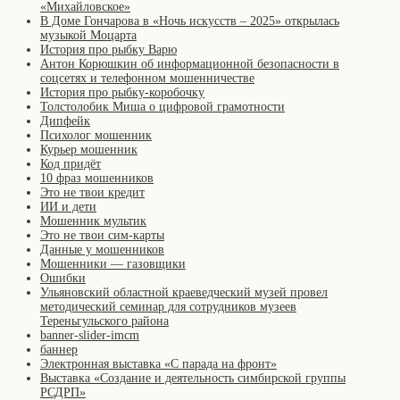
«Михайловское»
В Доме Гончарова в «Ночь искусств – 2025» открылась
музыкой Моцарта
История про рыбку Варю
Антон Корюшкин об информационной безопасности в
соцсетях и телефонном мошенничестве
История про рыбку-коробочку
Толстолобик Миша о цифровой грамотности
Дипфейк
Психолог мошенник
Курьер мошенник
Код придёт
10 фраз мошенников
Это не твои кредит
ИИ и дети
Мошенник мультик
Это не твои сим-карты
Данные у мошенников
Мошенники — газовщики
Ошибки
Ульяновский областной краеведческий музей провел
методический семинар для сотрудников музеев
Тереньгульского района
banner-slider-imcm
баннер
Электронная выставка «С парада на фронт»
Выставка «Создание и деятельность симбирской группы
РСДРП»