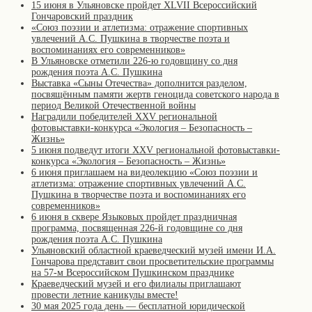
15 июня в Ульяновске пройдет XLVII Всероссийский
Гончаровский праздник
«Союз поэзии и атлетизма: отражение спортивных
увлечений А.С. Пушкина в творчестве поэта и
воспоминаниях его современников»
В Ульяновске отметили 226-ю годовщину со дня
рождения поэта А.С. Пушкина
Выставка «Сыны Отечества» дополнится разделом,
посвящённым памяти жертв геноцида советского народа в
период Великой Отечественной войны
Наградили победителей XXV региональной
фотовыставки-конкурса «Экология – Безопасность –
Жизнь»
5 июня подведут итоги XXV региональной фотовыставки-
конкурса «Экология – Безопасность – Жизнь»
6 июня приглашаем на видеолекцию «Союз поэзии и
атлетизма: отражение спортивных увлечений А.С.
Пушкина в творчестве поэта и воспоминаниях его
современников»
6 июня в сквере Языковых пройдет праздничная
программа, посвященная 226-й годовщине со дня
рождения поэта А.С. Пушкина
Ульяновский областной краеведческий музей имени И.А.
Гончарова представит свои просветительские программы
на 57-м Всероссийском Пушкинском празднике
Краеведческий музей и его филиалы приглашают
провести летние каникулы вместе!
30 мая 2025 года день — бесплатной юридической