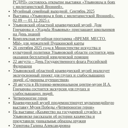
РСДРП» состоялось открытие выставки «Ульяновцы в боях
с милитаристской Японией».
Музейный семейный выходной. Сентябрь 2025
Выставка «Ульяновцы в боях с милитаристской Японией».
02.09 — 01.12.2025 г.
Ульяновский областной краеведческий музей, Дом
Гончарова и «Усадьба Языковых» приглашают школьников
на День знаний
Комплексная музейная программа «ВРЕМЯ. МЕСТО.
МЫ» для держателей Пушкинской карты
26 сентября 2025 года в Министерстве искусства и
культурной политики Ульяновской области состоится день
оказания бесплатной юридической помощи
22 августа – День Государственного флага Российской
Федерации
Ульяновский областной краеведческий музей реализует
экскурсионный проект для глухих и слабослышащих
людей «Сувениры путешествия»
20 августа в Историко-мемориальном центре-музее И.А.
Гончарова состоится экскурсия для глухих и
слабослышащих людей.
Четвероногие герои
Краеведческий музей продемонстрирует мультимедийную
выставку Музея Победы «Четвероногие герои»
На выставке «Казачество на государевой службе» в
Ульяновске рассказали об истории казачества и
представили уникальные образцы оружия
Узрютова Галина Александровна