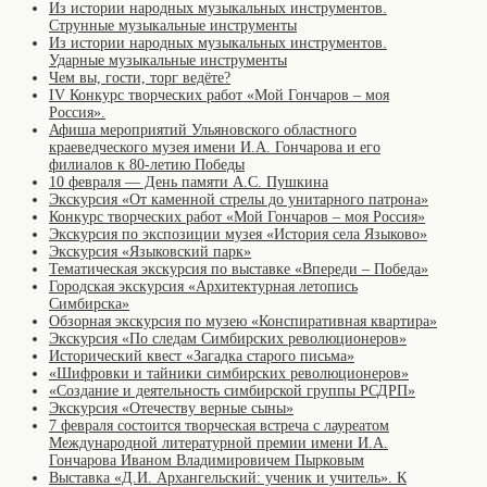
Из истории народных музыкальных инструментов.
Струнные музыкальные инструменты
Из истории народных музыкальных инструментов.
Ударные музыкальные инструменты
Чем вы, гости, торг ведёте?
IV Конкурс творческих работ «Мой Гончаров – моя
Россия».
Афиша мероприятий Ульяновского областного
краеведческого музея имени И.А. Гончарова и его
филиалов к 80-летию Победы
10 февраля — День памяти А.С. Пушкина
Экскурсия «От каменной стрелы до унитарного патрона»
Конкурс творческих работ «Мой Гончаров – моя Россия»
Экскурсия по экспозиции музея «История села Языково»
Экскурсия «Языковский парк»
Тематическая экскурсия по выставке «Впереди – Победа»
Городская экскурсия «Архитектурная летопись
Симбирска»
Обзорная экскурсия по музею «Конспиративная квартира»
Экскурсия «По следам Симбирских революционеров»
Исторический квест «Загадка старого письма»
«Шифровки и тайники симбирских революционеров»
«Создание и деятельность симбирской группы РСДРП»
Экскурсия «Отечеству верные сыны»
7 февраля состоится творческая встреча с лауреатом
Международной литературной премии имени И.А.
Гончарова Иваном Владимировичем Пырковым
Выставка «Д.И. Архангельский: ученик и учитель». К