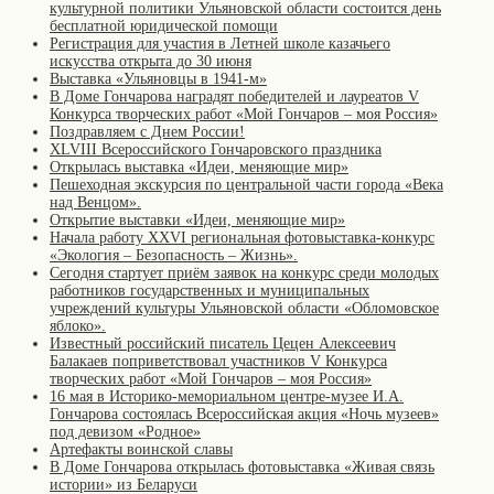
культурной политики Ульяновской области состоится день
бесплатной юридической помощи
Регистрация для участия в Летней школе казачьего
искусства открыта до 30 июня
Выставка «Ульяновцы в 1941-м»
В Доме Гончарова наградят победителей и лауреатов V
Конкурса творческих работ «Мой Гончаров – моя Россия»
Поздравляем с Днем России!
XLVIII Всероссийского Гончаровского праздника
Открылась выставка «Идеи, меняющие мир»
Пешеходная экскурсия по центральной части города «Века
над Венцом».
Открытие выставки «Идеи, меняющие мир»
Начала работу XXVI региональная фотовыставка-конкурс
«Экология – Безопасность – Жизнь».
Сегодня стартует приём заявок на конкурс среди молодых
работников государственных и муниципальных
учреждений культуры Ульяновской области «Обломовское
яблоко».
Известный российский писатель Цецен Алексеевич
Балакаев поприветствовал участников V Конкурса
творческих работ «Мой Гончаров – моя Россия»
16 мая в Историко-мемориальном центре-музее И.А.
Гончарова состоялась Всероссийская акция «Ночь музеев»
под девизом «Родное»
Артефакты воинской славы
В Доме Гончарова открылась фотовыставка «Живая связь
истории» из Беларуси