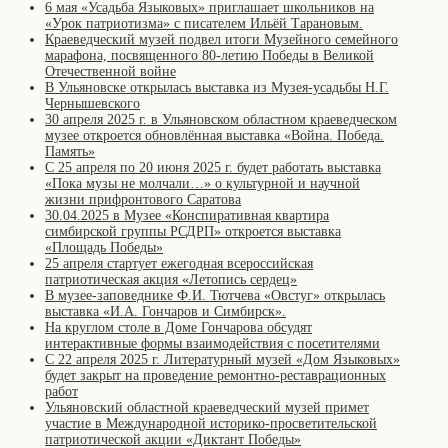
6 мая «Усадьба Языковых» приглашает школьников на
«Урок патриотизма» с писателем Ильёй Тарановым.
Краеведческий музей подвел итоги Музейного семейного
марафона, посвященного 80-летию Победы в Великой
Отечественной войне
В Ульяновске открылась выставка из Музея-усадьбы Н.Г.
Чернышевского
30 апреля 2025 г. в Ульяновском областном краеведческом
музее откроется обновлённая выставка «Война. Победа.
Память»
С 25 апреля по 20 июня 2025 г. будет работать выставка
«Пока музы не молчали…» о культурной и научной
жизни прифронтового Саратова
30.04.2025 в Музее «Конспиративная квартира
симбирской группы РСДРП» откроется выставка
«Площадь Победы»
25 апреля стартует ежегодная всероссийская
патриотическая акция «Летопись сердец»
В музее-заповеднике Ф.И. Тютчева «Овстуг» открылась
выставка «И.А. Гончаров и Симбирск».
На круглом столе в Доме Гончарова обсудят
интерактивные формы взаимодействия с посетителями
С 22 апреля 2025 г. Литературный музей «Дом Языковых»
будет закрыт на проведение ремонтно-реставрационных
работ
Ульяновский областной краеведческий музей примет
участие в Международной историко-просветительской
патриотической акции «Диктант Победы»