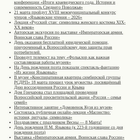
конференции «Итоги краеведческого года. История и
современность Среднего Поволжья»
21 марта пройдут XVIII межмуниципальный конкурс
чтецов «Языковские чтения – 2026»
Лекция «Русский стан: символика женского костюма XIX-
XX веков»
Авторская экскурсия по выставке «Императорская армия.
Воинская слава России»
День оказания бесплатной юридической помощи,
приуроченный к Всероссийскому дню защиты прав
потребителей.
Проведут телемост на тему «Фольклор как важная
составляющая работы музеев»
На День рождения поэта показали спектакль-фантазию
«Из жизни Языковых»
В музее «Конспиративная квартира симбирской группы
РСДРП» 18 марта прошел урок мужества, посвящённый
Дню воссоединения России и Крыма
Дом Гончарова стал площадкой проведения
Всероссийской просветительской акции «Россия – семья
семей»
Интерактивное занятие «Домовенок Кузя из музея»
Состоялась публичная онлайн-лекция «Масонство:
история, ритуалы, символика»
Поздравляем с праздником Весны — 8 Марта!
День рождения Н.М. Языкова (к 223-й годовщине со дня
рождения поэта)
Выставка «Императорская армия. Воинская слава России»