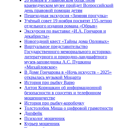
20 ноября в Ульяновском областном
краеведческом музее пройдет Всероссийский
день правовой помощи детям
Пешеходная экскурсия «Зимняя прогулка»
Учёный совет 19 ноября посвятят 155-летию
отдельного издания романа «Обрыв»
Экскурсия по выставке «И.А. Гончаров и
декабристы»
Новогодний квест «Тайны дома Орловых»
Виртуальное представительство
Государственного мемориального историко-
литературного и природно-ландшафтного
музея-заповедника А.С. Пушкина
«Михайловское»
В Доме Гончарова в «Ночь искусств – 2025»
открылась музыкой Моцарта
История про рыбку Варю
Антон Корюшкин об информационной
безопасности в соцсетях и телефонном
мошенничестве
История про рыбку-коробочку
Толстолобик Миша о цифровой грамотности
Дипфейк
Психолог мошенник
Курьер мошенник