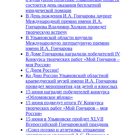
состоится день оказания бесплатной
юридической помощи
В День рождения И.А. Гончарова лауреат
Международной премии имени И.А.
Гончарова Владимир Холкин проведет
творческую встречу
В Ульяновской области вручили
Международную литературную премию
имени И.А. Гончарова
В Доме Гончарова наградили победителей IV
Конкурса творческих работ «Мой Гончаров –
моя Россия»
С Днем России!
Ко Дню России Ульяновский областной
краеведческий музей имени И.А. Гончарова
проведет мероприятия для детей и взрослых
15 июня наградят победителей конкурса
«Обломовское яблоко»
15 июня подведут итоги IV Конкурса
творческих работ «Мой Гончаров – моя
Россия»
15 июня в Ульяновске пройдет XLVII
Всероссийский Гончаровский праздник
«Союз поэзии и атлетизма: отражение