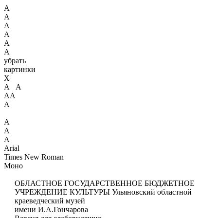
А
А
А
А
А
А
убрать
картинки
X
А А
АА
А
А
А
А
Arial
Times New Roman
Моно
ОБЛАСТНОЕ ГОСУДАРСТВЕННОЕ БЮДЖЕТНОЕ
УЧРЕЖДЕНИЕ КУЛЬТУРЫ
Ульяновский областной
краеведческий музей
имени И.А.Гончарова