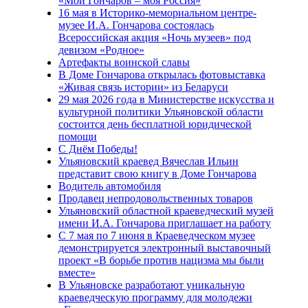
«Мой Гончаров – моя Россия»
16 мая в Историко-мемориальном центре-
музее И.А. Гончарова состоялась
Всероссийская акция «Ночь музеев» под
девизом «Родное»
Артефакты воинской славы
В Доме Гончарова открылась фотовыставка
«Живая связь истории» из Беларуси
29 мая 2026 года в Министерстве искусства и
культурной политики Ульяновской области
состоится день бесплатной юридической
помощи
С Днём Победы!
Ульяновский краевед Вячеслав Ильин
представит свою книгу в Доме Гончарова
Водитель автомобиля
Продавец непродовольственных товаров
Ульяновский областной краеведческий музей
имени И.А. Гончарова приглашает на работу
С 7 мая по 7 июня в Краеведческом музее
демонстрируется электронный выставочный
проект «В борьбе против нацизма мы были
вместе»
В Ульяновске разработают уникальную
краеведческую программу для молодежи