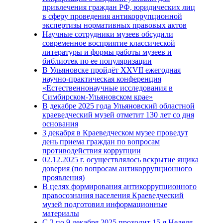
привлечения граждан РФ, юридических лиц
в сферу проведения антикоррупционной
экспертизы нормативных правовых актов
Научные сотрудники музеев обсудили
современное восприятие классической
литературы и формы работы музеев и
библиотек по ее популяризации
В Ульяновске пройдёт XXVII ежегодная
научно-практическая конференция
«Естественнонаучные исследования в
Симбирском-Ульяновском крае»
В декабре 2025 года Ульяновский областной
краеведческий музей отметит 130 лет со дня
основания
3 декабря в Краеведческом музее проведут
день приема граждан по вопросам
противодействия коррупции
02.12.2025 г. осуществлялось вскрытие ящика
доверия (по вопросам антикоррупционного
проявления)
В целях формирования антикоррупционного
правосознания населения Краеведческий
музей подготовил информационные
материалы
С 2 по 9 декабря 2025 проходит 15-я Неделя