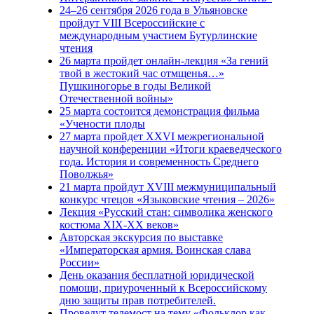
24–26 сентября 2026 года в Ульяновске
пройдут VIII Всероссийские с
международным участием Бутурлинские
чтения
26 марта пройдет онлайн-лекция «За гений
твой в жестокий час отмщенья…»
Пушкиногорье в годы Великой
Отечественной войны»
25 марта состоится демонстрация фильма
«Учености плоды
27 марта пройдет XXVI межрегиональной
научной конференции «Итоги краеведческого
года. История и современность Среднего
Поволжья»
21 марта пройдут XVIII межмуниципальный
конкурс чтецов «Языковские чтения – 2026»
Лекция «Русский стан: символика женского
костюма XIX-XX веков»
Авторская экскурсия по выставке
«Императорская армия. Воинская слава
России»
День оказания бесплатной юридической
помощи, приуроченный к Всероссийскому
дню защиты прав потребителей.
Проведут телемост на тему «Фольклор как