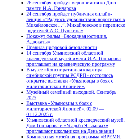
26 сентября пройдут мероприятия ко Дню
памяти И.А. Гончарова
24 сентября пройдет публичная онлайн-
лекция «”Радуюсь удовольствию воротиться в
Михайловское…”. Михайловское в переписке
родителей А.С. Пушкина»
Покажут фильм «Блокадная юстиция.
Адвокаты»
Правила цифровой безопасности
14 сентября Ульяновский областной
краеведческий музей имени И.А. Гончарова
приглашает на краеведческую программу
В музее «Конспиративная квартира
симбирской группы РСДРП» состоялось
открытие выставки «Ульяновцы в боях с
милитаристской Японией».
Музейный семейный выходной. Сентябрь
2025
Выставка «Ульяновцы в боях с
милитаристской Японией». 02.09 —
01.12.2025 г.
Ульяновский областной краеведческий музей,
Дом Гончарова и «Усадьба Языковых»
приглашают школьников на День знаний
Комплексная музейная программа «ВРЕМЯ.