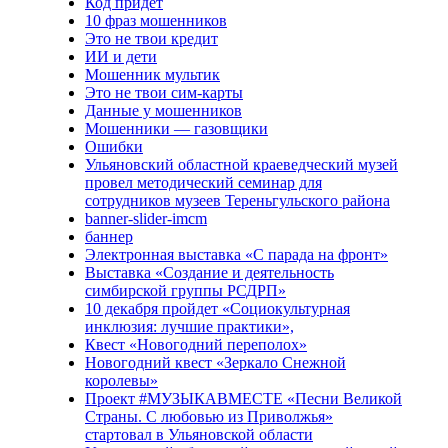
Код придёт
10 фраз мошенников
Это не твои кредит
ИИ и дети
Мошенник мультик
Это не твои сим-карты
Данные у мошенников
Мошенники — газовщики
Ошибки
Ульяновский областной краеведческий музей
провел методический семинар для
сотрудников музеев Тереньгульского района
banner-slider-imcm
баннер
Электронная выставка «С парада на фронт»
Выставка «Создание и деятельность
симбирской группы РСДРП»
10 декабря пройдет «Социокультурная
инклюзия: лучшие практики»,
Квест «Новогодний переполох»
Новогодний квест «Зеркало Снежной
королевы»
Проект #МУЗЫКАВМЕСТЕ «Песни Великой
Страны. С любовью из Приволжья»
стартовал в Ульяновской области