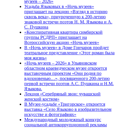
музеев – 2026»
Усадьба Языковых в «Ночь музеев»
приглашает на лекцию «Взгляд в историю
сквозь века», приуроченную к 200-летию
знаковой встречи поэтов Н. М. Языкова и А.
С. Пушкина
«Конспиративная квартира симбирской
группы РСДРП» приглашает на
Всероссийскую акцию «Ночь музеев»
В «Ночь музеев» в Доме Гончаров пройдет
театральное представление «Этот роман была
моя жизнь»
«Ночь музеев – 2026» в Ульяновском
областном краеведческом музее откроется
выставочным проектом «Они родня по
вдохновенью…», посвященного 200-летию
первой встречи поэтов А.С. Пушкина и Н.М.
Языкова.
Лекция «Серебряный звон: чувашский
женский костюм»
В Музее-усадьбе «Тригорское» откроется
выставка «Село Языково в изобразительном
искусстве и фотографиях»
Международный молодежный конкурс
социальной антикоррупционной рекламы