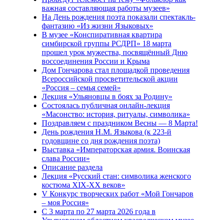
важная составляющая работы музеев»
На День рождения поэта показали спектакль-
фантазию «Из жизни Языковых»
В музее «Конспиративная квартира
симбирской группы РСДРП» 18 марта
прошел урок мужества, посвящённый Дню
воссоединения России и Крыма
Дом Гончарова стал площадкой проведения
Всероссийской просветительской акции
«Россия – семья семей»
Лекция «Ульяновцы в боях за Родину»
Состоялась публичная онлайн-лекция
«Масонство: история, ритуалы, символика»
Поздравляем с праздником Весны — 8 Марта!
День рождения Н.М. Языкова (к 223-й
годовщине со дня рождения поэта)
Выставка «Императорская армия. Воинская
слава России»
Описание раздела
Лекция «Русский стан: символика женского
костюма XIX-XX веков»
V Конкурс творческих работ «Мой Гончаров
– моя Россия»
С 3 марта по 27 марта 2026 года в