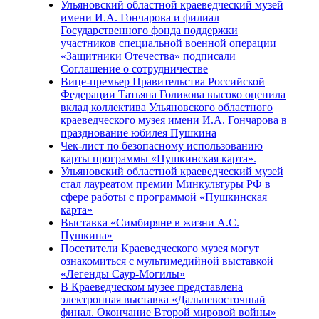
Ульяновский областной краеведческий музей
имени И.А. Гончарова и филиал
Государственного фонда поддержки
участников специальной военной операции
«Защитники Отечества» подписали
Соглашение о сотрудничестве
Вице-премьер Правительства Российской
Федерации Татьяна Голикова высоко оценила
вклад коллектива Ульяновского областного
краеведческого музея имени И.А. Гончарова в
празднование юбилея Пушкина
Чек-лист по безопасному использованию
карты программы «Пушкинская карта».
Ульяновский областной краеведческий музей
стал лауреатом премии Минкультуры РФ в
сфере работы с программой «Пушкинская
карта»
Выставка «Симбиряне в жизни А.С.
Пушкина»
Посетители Краеведческого музея могут
ознакомиться с мультимедийной выставкой
«Легенды Саур-Могилы»
В Краеведческом музее представлена
электронная выставка «Дальневосточный
финал. Окончание Второй мировой войны»