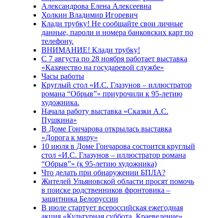
Александрова Елена Алексеевна
Холкин Владимир Игоревич
Клади трубку! Не сообщайте свои личные
данные, пароли и номера банковских карт по
телефону.
ВНИМАНИЕ! Клади трубку!
С 7 августа по 28 ноября работает выставка
«Казачество на государевой службе»
Часы работы
Круглый стол «И.С. Глазунов – иллюстратор
романа “Обрыв”» приурочили к 95-летию
художника.
Начала работу выставка «Сказки А.С.
Пушкина»
В Доме Гончарова открылась выставка
«Дорога к миру»
10 июля в Доме Гончарова состоится круглый
стол «И.С. Глазунов – иллюстратор романа
“Обрыв”» (к 95-летию художника)
Что делать при обнаружении БПЛА?
Жителей Ульяновской области просят помочь
в поиске родственников фронтовика –
защитника Белоруссии
В июле стартует всероссийская ежегодная
акция «Культурная суббота. Краеведение»