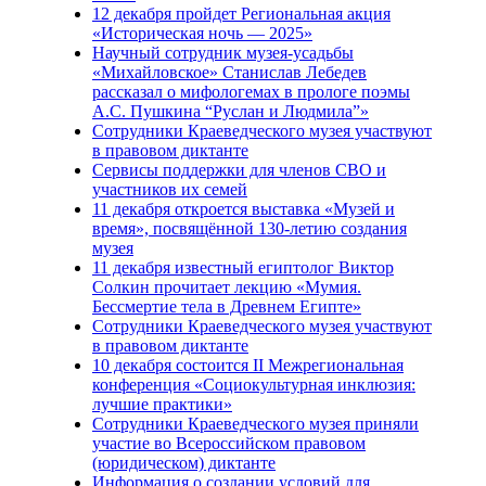
12 декабря пройдет Региональная акция
«Историческая ночь — 2025»
Научный сотрудник музея-усадьбы
«Михайловское» Станислав Лебедев
рассказал о мифологемах в прологе поэмы
А.С. Пушкина “Руслан и Людмила”»
Сотрудники Краеведческого музея участвуют
в правовом диктанте
Сервисы поддержки для членов СВО и
участников их семей
11 декабря откроется выставка «Музей и
время», посвящённой 130-летию создания
музея
11 декабря известный египтолог Виктор
Солкин прочитает лекцию «Мумия.
Бессмертие тела в Древнем Египте»
Сотрудники Краеведческого музея участвуют
в правовом диктанте
10 декабря состоится II Межрегиональная
конференция «Cоциокультурная инклюзия:
лучшие практики»
Сотрудники Краеведческого музея приняли
участие во Всероссийском правовом
(юридическом) диктанте
Информация о создании условий для