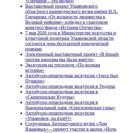
«Гончаров – это модно»
Выставочный проект Ульяновского
областного краеведческого музея имени И.А.
Гончарова «От вольности дворянства к
Великой реформе» победил в грантовом
конкурсе фонда «История Отечества»
7 мая 2026 года в Министерстве искусства и
культурной политики Ульяновской области
состоится день бесплатной юридической
помощи
Электронный выставочный проект «В борьбе
против нацизма мы были вместе»
Экскурсия на теплоходе «По волнам
истории»
Автобусно-пешеходная экскурсия «Здесь был
Пушкин»
Автобусно-пешеходная экскурсия в Ундоры
Автобусно-пешеходная экскурсия в
«Скрипинские Кучуры»
Автобусно-пешеходная экскурсия в
Национальный парк «Сенгилеевские горы»
Автобусно-пешеходная экскурсия
«Ульяновск, на взлёт!»
Сотрудники Литературного музея «Дом
Языковых» – примут участие в акции «Ночь