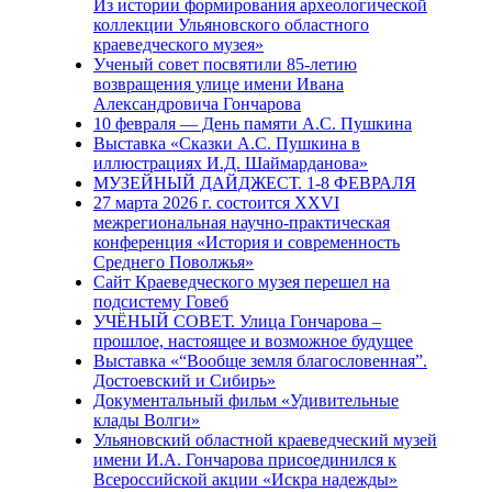
Из истории формирования археологической
коллекции Ульяновского областного
краеведческого музея»
Ученый совет посвятили 85-летию
возвращения улице имени Ивана
Александровича Гончарова
10 февраля — День памяти А.С. Пушкина
Выставка «Сказки А.С. Пушкина в
иллюстрациях И.Д. Шаймарданова»
МУЗЕЙНЫЙ ДАЙДЖЕСТ. 1-8 ФЕВРАЛЯ
27 марта 2026 г. состоится XXVI
межрегиональная научно-практическая
конференция «История и современность
Среднего Поволжья»
Сайт Краеведческого музея перешел на
подсистему Говеб
УЧЁНЫЙ СОВЕТ. Улица Гончарова –
прошлое, настоящее и возможное будущее
Выставка «“Вообще земля благословенная”.
Достоевский и Сибирь»
Документальный фильм «Удивительные
клады Волги»
Ульяновский областной краеведческий музей
имени И.А. Гончарова присоединился к
Всероссийской акции «Искра надежды»