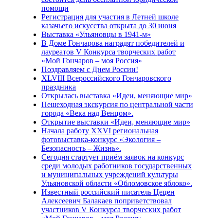
помощи
Регистрация для участия в Летней школе
казачьего искусства открыта до 30 июня
Выставка «Ульяновцы в 1941-м»
В Доме Гончарова наградят победителей и
лауреатов V Конкурса творческих работ
«Мой Гончаров – моя Россия»
Поздравляем с Днем России!
XLVIII Всероссийского Гончаровского
праздника
Открылась выставка «Идеи, меняющие мир»
Пешеходная экскурсия по центральной части
города «Века над Венцом».
Открытие выставки «Идеи, меняющие мир»
Начала работу XXVI региональная
фотовыставка-конкурс «Экология –
Безопасность – Жизнь».
Сегодня стартует приём заявок на конкурс
среди молодых работников государственных
и муниципальных учреждений культуры
Ульяновской области «Обломовское яблоко».
Известный российский писатель Цецен
Алексеевич Балакаев поприветствовал
участников V Конкурса творческих работ