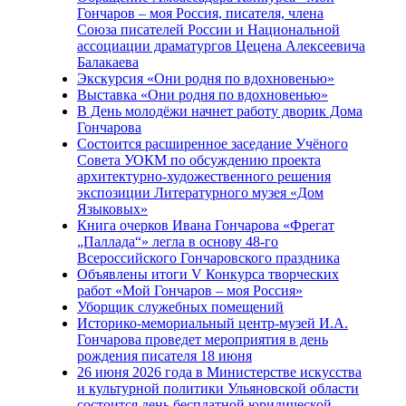
Гончаров – моя Россия, писателя, члена
Союза писателей России и Национальной
ассоциации драматургов Цецена Алексеевича
Балакаева
Экскурсия «Они родня по вдохновенью»
Выставка «Они родня по вдохновенью»
В День молодёжи начнет работу дворик Дома
Гончарова
Состоится расширенное заседание Учёного
Совета УОКМ по обсуждению проекта
архитектурно-художественного решения
экспозиции Литературного музея «Дом
Языковых»
Книга очерков Ивана Гончарова «Фрегат
„Паллада“» легла в основу 48-го
Всероссийского Гончаровского праздника
Объявлены итоги V Конкурса творческих
работ «Мой Гончаров – моя Россия»
Уборщик служебных помещений
Историко-мемориальный центр-музей И.А.
Гончарова проведет мероприятия в день
рождения писателя 18 июня
26 июня 2026 года в Министерстве искусства
и культурной политики Ульяновской области
состоится день бесплатной юридической