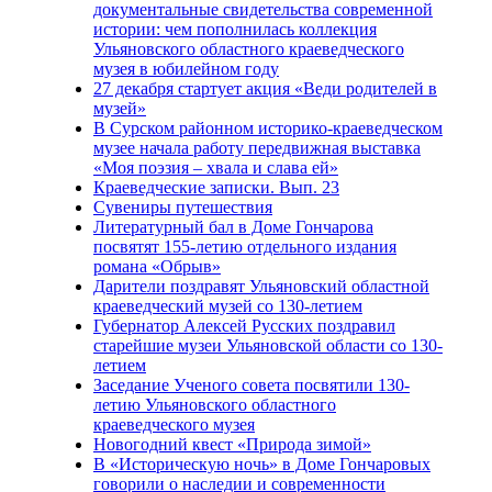
документальные свидетельства современной
истории: чем пополнилась коллекция
Ульяновского областного краеведческого
музея в юбилейном году
27 декабря стартует акция «Веди родителей в
музей»
В Сурском районном историко-краеведческом
музее начала работу передвижная выставка
«Моя поэзия – хвала и слава ей»
Краеведческие записки. Вып. 23
Сувениры путешествия
Литературный бал в Доме Гончарова
посвятят 155-летию отдельного издания
романа «Обрыв»
Дарители поздравят Ульяновский областной
краеведческий музей со 130-летием
Губернатор Алексей Русских поздравил
старейшие музеи Ульяновской области со 130-
летием
Заседание Ученого совета посвятили 130-
летию Ульяновского областного
краеведческого музея
Новогодний квест «Природа зимой»
В «Историческую ночь» в Доме Гончаровых
говорили о наследии и современности