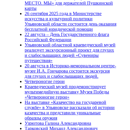
МЕСТО. МЫ» для держателей Пушкинской
карты
26 сентября 2025 года в Министерстве
искусства и культурной политики
Ульяновской области состоится день оказания
бесплатной юридической помощи
22 августа – День Государственного флага
Российской Федерации
Ульяновский областной краеведческий музей
реализует экскурсионный проект для глухих
и слабослышащих людей «Сувениры
путешествия»
20 августа в Историко-мемориальном центре-
музее И.А. Гончарова состоится экскурсия
для глухих и слабослышащих людей.
Четвероногие герои
Краеведческий музей продемонстрирует
мультимедийную выставку Музея Победы
«Четвероногие герои»
На выставке «Казачество на государевой
службе» в Ульяновске рассказали об истории
казачества и представили уникальные
образцы оружия
Узрютова Галина Александровна
Тарковский Михаил Александрович