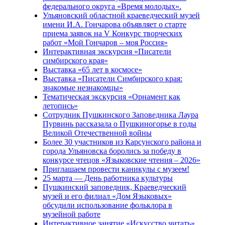
федерального округа «Время молодых».
Ульяновский областной краеведческий музей
имени И.А. Гончарова объявляет о старте
приема заявок на V Конкурс творческих
работ «Мой Гончаров – моя Россия»
Интерактивная экскурсия «Писатели
симбирского края»
Выставка «65 лет в космосе»
Выставка «Писатели Симбирского края:
знакомые незнакомцы»
Тематическая экскурсия «Орнамент как
летопись»
Сотрудник Пушкинского Заповедника Лаура
Пурвинь рассказала о Пушкиногорье в годы
Великой Отечественной войны
Более 30 участников из Карсунского района и
города Ульяновска боролись за победу в
конкурсе чтецов «Языковские чтения – 2026»
Приглашаем провести каникулы с музеем!
25 марта — День работника культуры
Пушкинский заповедник, Краеведческий
музей и его филиал «Дом Языковых»
обсудили использование фольклора в
музейной работе
Интерактивное занятие «Искусство читать»