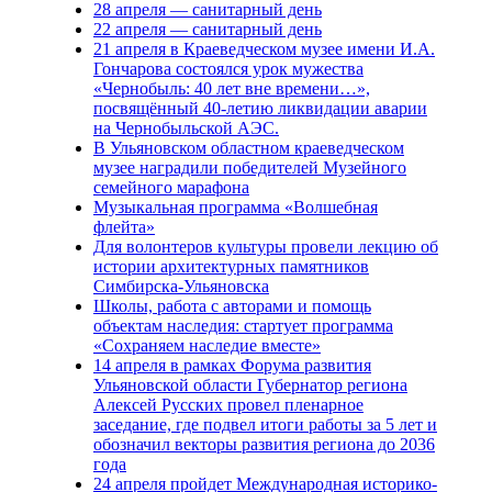
28 апреля — санитарный день
22 апреля — санитарный день
21 апреля в Краеведческом музее имени И.А.
Гончарова состоялся урок мужества
«Чернобыль: 40 лет вне времени…»,
посвящённый 40-летию ликвидации аварии
на Чернобыльской АЭС.
В Ульяновском областном краеведческом
музее наградили победителей Музейного
семейного марафона
Музыкальная программа «Волшебная
флейта»
Для волонтеров культуры провели лекцию об
истории архитектурных памятников
Симбирска-Ульяновска
Школы, работа с авторами и помощь
объектам наследия: стартует программа
«Сохраняем наследие вместе»
14 апреля в рамках Форума развития
Ульяновской области Губернатор региона
Алексей Русских провел пленарное
заседание, где подвел итоги работы за 5 лет и
обозначил векторы развития региона до 2036
года
24 апреля пройдет Международная историко-