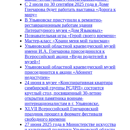
С 2 июля по 30 сентября 2025 года в Доме
Гончарова будет работать выставка «Дорога к
миру»
В Ульяновске приступили к ремонтно-
реставрационным работам здания
Литературного музея «Дом Языковых»
Познавательная игра «Герой своего времени»
Мастер-класс «Храни меня мой талисман»
Ульяновский областной краеведческий музей
имени И.А. Гончарова присоединился к
Всероссийской акции «Веди родителей в
музей»!
Ульяновский областной краеведческий музей
присоединится к акции «Абонент
недоступен»
24 июня в музее «Конспиративная квартира
симбирской группы РСДРП» состоится
круглый стол, посвященный 30-летию
открытия памятника воинам-
интернационалистам в г. Ульяновске.
XLVII Всероссийский Гончаровский
праздник прошел в формате фестиваля
свободного времени
27 июня 2025 года в Министерстве искусства
и культурной политики Ульяновской области