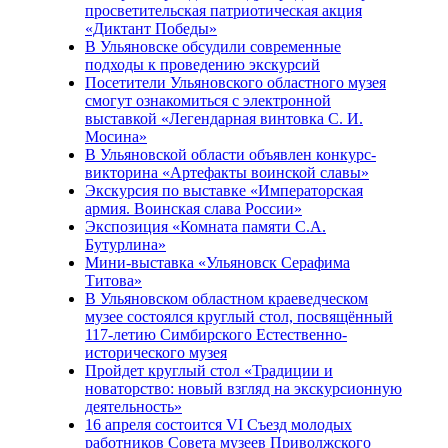
просветительская патриотическая акция
«Диктант Победы»
В Ульяновске обсудили современные
подходы к проведению экскурсий
Посетители Ульяновского областного музея
смогут ознакомиться с электронной
выставкой «Легендарная винтовка С. И.
Мосина»
В Ульяновской области объявлен конкурс-
викторина «Артефакты воинской славы»
Экскурсия по выставке «Императорская
армия. Воинская слава России»
Экспозиция «Комната памяти С.А.
Бутурлина»
Мини-выставка «Ульяновск Серафима
Титова»
В Ульяновском областном краеведческом
музее состоялся круглый стол, посвящённый
117-летию Симбирского Естественно-
исторического музея
Пройдет круглый стол «Традиции и
новаторство: новый взгляд на экскурсионную
деятельность»
16 апреля состоится VI Съезд молодых
работников Совета музеев Приволжского