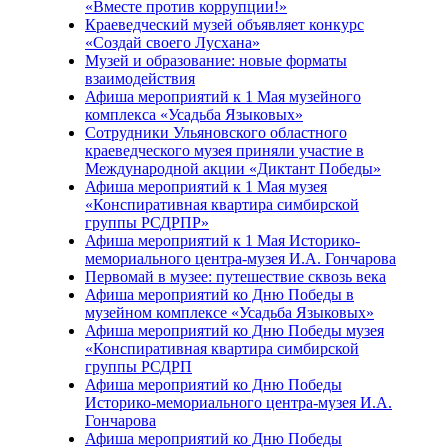
«Вместе против коррупции!»
Краеведческий музей объявляет конкурс
«Создай своего Лусхана»
Музей и образование: новые форматы
взаимодействия
Афиша мероприятий к 1 Мая музейного
комплекса «Усадьба Языковых»
Сотрудники Ульяновского областного
краеведческого музея приняли участие в
Международной акции «Диктант Победы»
Афиша мероприятий к 1 Мая музея
«Конспиративная квартира симбирской
группы РСДРПР»
Афиша мероприятий к 1 Мая Историко-
мемориального центра-музея И.А. Гончарова
Первомай в музее: путешествие сквозь века
Афиша мероприятий ко Дню Победы в
музейном комплексе «Усадьба Языковых»
Афиша мероприятий ко Дню Победы музея
«Конспиративная квартира симбирской
группы РСДРП
Афиша мероприятий ко Дню Победы
Историко-мемориального центра-музея И.А.
Гончарова
Афиша мероприятий ко Дню Победы