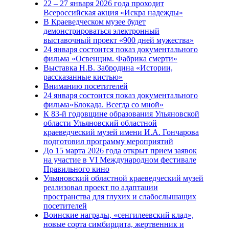
22 – 27 января 2026 года проходит
Всероссийская акция «Искра надежды»
В Краеведческом музее будет
демонстрироваться электронный
выставочный проект «900 дней мужества»
24 января состоится показ документального
фильма «Освенцим. Фабрика смерти»
Выставка Н.В. Забродина «Истории,
рассказанные кистью»
Вниманию посетителей
24 января состоится показ документального
фильма«Блокада. Всегда со мной»
К 83-й годовщине образования Ульяновской
области Ульяновский областной
краеведческий музей имени И.А. Гончарова
подготовил программу мероприятий
До 15 марта 2026 года открыт прием заявок
на участие в VI Международном фестивале
Правильного кино
Ульяновский областной краеведческий музей
реализовал проект по адаптации
пространства для глухих и слабослышащих
посетителей
Воинские награды, «сенгилеевский клад»,
новые сорта симбирцита, жертвенник и