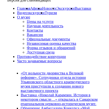
Версия для слабовидящих
Главная
Афиша
Новости
Экскурсии
Выставки
Видеоэкскурсии
Туризм
О музее
Цены на услуги
Научная деятельность
Контакты
Вакансии
Официальные документы
Независимая оценка качества
Форма отзывов и обращений
Доступная среда
Противодействие коррупции
Часто задаваемые вопросы
«От вольности дворянства к Великой
реформе». Сотрудники отдела истории
Ульяновского областного краеведческого
музея приступили к созданию нового
выставочного проекта
Выставка «Николай Карамзин. История в
некотором смысле…» открылась в Самарском
епархиальном церковно-историческом музее.
Обращение Амбассадора Конкурса «Мой