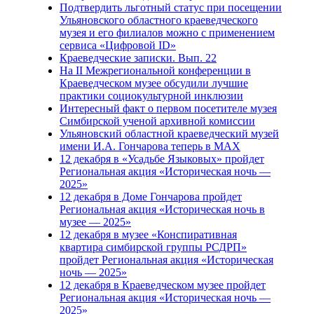
Подтвердить льготный статус при посещении
Ульяновского областного краеведческого
музея и его филиалов можно с применением
сервиса «Цифровой ID»
Краеведческие записки. Вып. 22
На II Межрегиональной конференции в
Краеведческом музее обсудили лучшие
практики социокультурной инклюзии
Интересный факт о первом посетителе музея
Симбирской ученой архивной комиссии
Ульяновский областной краеведческий музей
имени И.А. Гончарова теперь в MAX
12 декабря в «Усадьбе Языковых» пройдет
Региональная акция «Историческая ночь —
2025»
12 декабря в Доме Гончарова пройдет
Региональная акция «Историческая ночь в
музее — 2025»
12 декабря в музее «Конспиративная
квартира симбирской группы РСДРП»
пройдет Региональная акция «Историческая
ночь — 2025»
12 декабря в Краеведческом музее пройдет
Региональная акция «Историческая ночь —
2025»