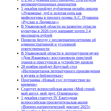
антикоррупционных инициатив
5 декабря пройдет публичная онлайн-лекция
«Лукоморье, дуб и золотая цепь как
мифологемы в прологе поэмы А.С. Пушкина
«Руслан и Людмила»»
В Ульяновской области на развитие отрасли
культуры в 2026 году направят почти 2,4
миллиарда рублей
Провели беседу с несовершеннолетними об
административной и уголовной
ответственности
В Ульяновской области в литературном музее
«Дом Языковых» восстановили пристрой
здания и приступили к устройству кровли
28 ноября пройдет Круглый стол
«Интерпретация литературного произведения
в музеях и библиотеках»
Программа «Новый год: путешествие во
времени»
Стартует всероссийская акция «Мой гений,
мой ангел, мой друг. Олимпиада»
1 декабря стартует IV Ежегодная
всероссийская просветительская акция
«Военно-патриотический диктант 2025»