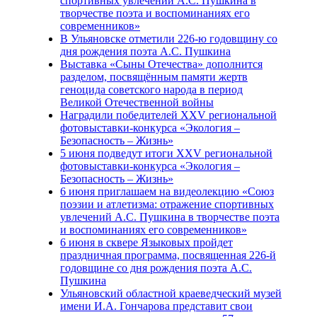
спортивных увлечений А.С. Пушкина в
творчестве поэта и воспоминаниях его
современников»
В Ульяновске отметили 226-ю годовщину со
дня рождения поэта А.С. Пушкина
Выставка «Сыны Отечества» дополнится
разделом, посвящённым памяти жертв
геноцида советского народа в период
Великой Отечественной войны
Наградили победителей XXV региональной
фотовыставки-конкурса «Экология –
Безопасность – Жизнь»
5 июня подведут итоги XXV региональной
фотовыставки-конкурса «Экология –
Безопасность – Жизнь»
6 июня приглашаем на видеолекцию «Союз
поэзии и атлетизма: отражение спортивных
увлечений А.С. Пушкина в творчестве поэта
и воспоминаниях его современников»
6 июня в сквере Языковых пройдет
праздничная программа, посвященная 226-й
годовщине со дня рождения поэта А.С.
Пушкина
Ульяновский областной краеведческий музей
имени И.А. Гончарова представит свои