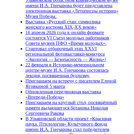
Ульяновском областном краеведческом музее
имени И.А. Гончарова будет представлена
электронная выставка «Летописцы истории»
Музея Победы.
Выставка «Русский стан: символика
женского костюма XIX-XX веков»
16 апреля 2026 года в онлайн формате
состоится VI Съезд молодых работников
Совета музеев ПФО «Время молодых».
Стартовал отборочный этап XXVI
региональной фотовыставки-конкурса
«Экология — Безопасность — Жизнь»!
22 февраля в Историко-мемориальном
центре-музее И.А. Гончарова состоялась
лекция, посвященная буддизму.
Приглашаем на встречу с писателем Еленой
Яговкиной 5 марта
Обновленная передвижная выставка
«Впереди-Победа»
Приглашаем на круглый стол, посвящённый
памяти выдающегося ботаника Николая
Сергеевича Ракова
В Ульяновской области проект «Красивая
наука. Птилология» Культурного фонда
имени И.А. Гончарова стал победителем