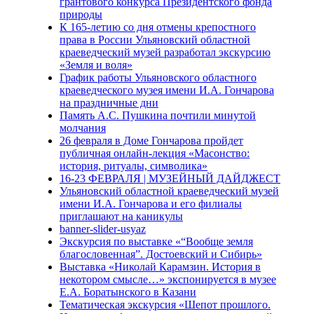
грантового конкурса Президентского фонда
природы
К 165-летию со дня отмены крепостного
права в России Ульяновский областной
краеведческий музей разработал экскурсию
«Земля и воля»
График работы Ульяновского областного
краеведческого музея имени И.А. Гончарова
на праздничные дни
Память А.С. Пушкина почтили минутой
молчания
26 февраля в Доме Гончарова пройдет
публичная онлайн-лекция «Масонство:
история, ритуалы, символика»
16-23 ФЕВРАЛЯ | МУЗЕЙНЫЙ ДАЙДЖЕСТ
Ульяновский областной краеведческий музей
имени И.А. Гончарова и его филиалы
приглашают на каникулы
banner-slider-usyaz
Экскурсия по выставке «“Вообще земля
благословенная”. Достоевский и Сибирь»
Выставка «Николай Карамзин. История в
некотором смысле…» экспонируется в музее
Е.А. Боратынского в Казани
Тематическая экскурсия «Шепот прошлого.