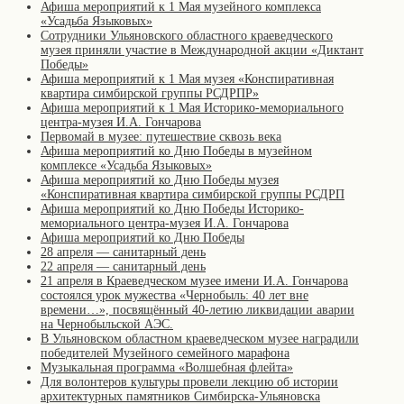
Афиша мероприятий к 1 Мая музейного комплекса
«Усадьба Языковых»
Сотрудники Ульяновского областного краеведческого
музея приняли участие в Международной акции «Диктант
Победы»
Афиша мероприятий к 1 Мая музея «Конспиративная
квартира симбирской группы РСДРПР»
Афиша мероприятий к 1 Мая Историко-мемориального
центра-музея И.А. Гончарова
Первомай в музее: путешествие сквозь века
Афиша мероприятий ко Дню Победы в музейном
комплексе «Усадьба Языковых»
Афиша мероприятий ко Дню Победы музея
«Конспиративная квартира симбирской группы РСДРП
Афиша мероприятий ко Дню Победы Историко-
мемориального центра-музея И.А. Гончарова
Афиша мероприятий ко Дню Победы
28 апреля — санитарный день
22 апреля — санитарный день
21 апреля в Краеведческом музее имени И.А. Гончарова
состоялся урок мужества «Чернобыль: 40 лет вне
времени…», посвящённый 40-летию ликвидации аварии
на Чернобыльской АЭС.
В Ульяновском областном краеведческом музее наградили
победителей Музейного семейного марафона
Музыкальная программа «Волшебная флейта»
Для волонтеров культуры провели лекцию об истории
архитектурных памятников Симбирска-Ульяновска