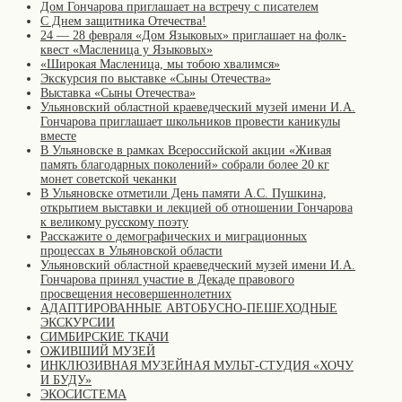
Дом Гончарова приглашает на встречу с писателем
С Днем защитника Отечества!
24 — 28 февраля «Дом Языковых» приглашает на фолк-
квест «Масленица у Языковых»
«Широкая Масленица, мы тобою хвалимся»
Экскурсия по выставке «Сыны Отечества»
Выставка «Сыны Отечества»
Ульяновский областной краеведческий музей имени И.А.
Гончарова приглашает школьников провести каникулы
вместе
В Ульяновске в рамках Всероссийской акции «Живая
память благодарных поколений» собрали более 20 кг
монет советской чеканки
В Ульяновске отметили День памяти А.С. Пушкина,
открытием выставки и лекцией об отношении Гончарова
к великому русскому поэту
Расскажите о демографических и миграционных
процессах в Ульяновской области
Ульяновский областной краеведческий музей имени И.А.
Гончарова принял участие в Декаде правового
просвещения несовершеннолетних
АДАПТИРОВАННЫЕ АВТОБУСНО-ПЕШЕХОДНЫЕ
ЭКСКУРСИИ
СИМБИРСКИЕ ТКАЧИ
ОЖИВШИЙ МУЗЕЙ
ИНКЛЮЗИВНАЯ МУЗЕЙНАЯ МУЛЬТ-СТУДИЯ «ХОЧУ
И БУДУ»
ЭКОСИСТЕМА