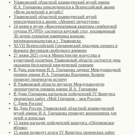
Ульяновский областной краеведческий музей имени
И.А. Гончарова присоединился к Всероссийской акции
«Веди родителей в музей»!
Ульяновский областной краеведческий музей
присоединится к акции «Абонент недоступен»
24 июня в музее «Конспиративная квартира симбирской
группы РСДРП» состоится круглый стол, посвященный
30-летию открытия памятника воинам-
интернационалистам в г. Ульяновске.
XLVII Всероссийский Гончаровский праздник прошел в
формате фестиваля свободного времени
27 июня 2025 года в Министерстве искусства и
культурной политики Ульяновской области состоится день
оказания бесплатной юридической помощи
В День рождения И.А. Гончарова лауреат Международной
премии имени И.А. Гончарова Владимир Холкин
проведет творческую встречу
В Ульяновской области вручили Международную
литературную премию имени И.А. Гончарова
В Доме Гончарова наградили победителей IV Конкурса
творческих работ «Мой Гончаров – моя Россия»
С Днем России!
Ко Дню России Ульяновский областной краеведческий
музей имени И.А. Гончарова проведет мероприятия для
детей и взрослых
15 июня наградят победителей конкурса «Обломовское
яблоко»
15 июня подведут итоги IV Конкурса творческих работ