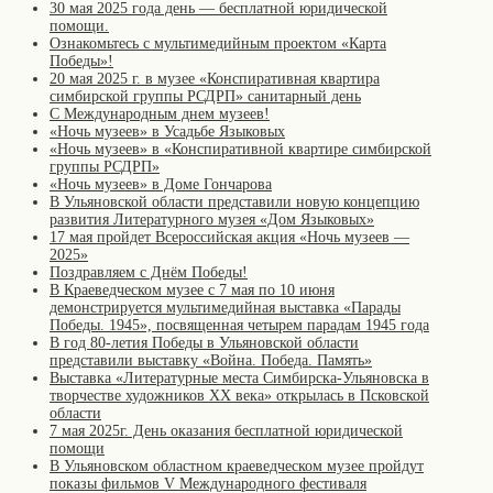
30 мая 2025 года день — бесплатной юридической
помощи.
Ознакомьтесь с мультимедийным проектом «Карта
Победы»!
20 мая 2025 г. в музее «Конспиративная квартира
симбирской группы РСДРП» санитарный день
С Международным днем музеев!
«Ночь музеев» в Усадьбе Языковых
«Ночь музеев» в «Конспиративной квартире симбирской
группы РСДРП»
«Ночь музеев» в Доме Гончарова
В Ульяновской области представили новую концепцию
развития Литературного музея «Дом Языковых»
17 мая пройдет Всероссийская акция «Ночь музеев —
2025»
Поздравляем с Днём Победы!
В Краеведческом музее с 7 мая по 10 июня
демонстрируется мультимедийная выставка «Парады
Победы. 1945», посвященная четырем парадам 1945 года
В год 80-летия Победы в Ульяновской области
представили выставку «Война. Победа. Память»
Выставка «Литературные места Симбирска-Ульяновска в
творчестве художников XX века» открылась в Псковской
области
7 мая 2025г. День оказания бесплатной юридической
помощи
В Ульяновском областном краеведческом музее пройдут
показы фильмов V Международного фестиваля