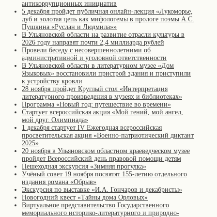
антикоррупционных инициатив
5 декабря пройдет публичная онлайн-лекция «Лукоморье,
дуб и золотая цепь как мифологемы в прологе поэмы А.С.
Пушкина «Руслан и Людмила»»
В Ульяновской области на развитие отрасли культуры в
2026 году направят почти 2,4 миллиарда рублей
Провели беседу с несовершеннолетними об
административной и уголовной ответственности
В Ульяновской области в литературном музее «Дом
Языковых» восстановили пристрой здания и приступили
к устройству кровли
28 ноября пройдет Круглый стол «Интерпретация
литературного произведения в музеях и библиотеках»
Программа «Новый год: путешествие во времени»
Стартует всероссийская акция «Мой гений, мой ангел,
мой друг. Олимпиада»
1 декабря стартует IV Ежегодная всероссийская
просветительская акция «Военно-патриотический диктант
2025»
20 ноября в Ульяновском областном краеведческом музее
пройдет Всероссийский день правовой помощи детям
Пешеходная экскурсия «Зимняя прогулка»
Учёный совет 19 ноября посвятят 155-летию отдельного
издания романа «Обрыв»
Экскурсия по выставке «И.А. Гончаров и декабристы»
Новогодний квест «Тайны дома Орловых»
Виртуальное представительство Государственного
мемориального историко-литературного и природно-