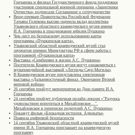
Гончарова и филиал Государственного фонда поддержки
участников специальной военной операции «Защитники
Отечества» подписали Соглашение о сотрудничестве
Вице-премьер Правительства Российской Федерации
Татьяна Голикова высоко оценила вклад коллектива
Ульяновского областного краеведческого музея имени
И.А. Гончарова в празднование юбилея Пушкина
Чек-лист по безопасному использованию карты
программы «Пушкинская карта».
Ульяновский областной краеведческий музей стал
лауреатом премии Минкультуры РФ в сфере работы с
программой «Пушкинская карта»
Выставка «Симбиряне в жизни А.С. Пушкина»
Посетители Краеведческого музея могут ознакомиться с
мультимедийной выставкой «Легенды Саур-Могилы»
В Краеведческом музее представлена электронная
выставка «Дальневосточный финал. Окончание Второй
мировой войны»
26 сентября пройдут мероприятия ко Дню памяти И.А.
Гончарова
24 сентября пройдет публичная онлайн-лекция «”Радуюсь
удовольствию воротиться в Михайловское…”.
Михайловское в переписке родителей А.С. Пушкина»
Покажут фильм «Блокадная юстиция. Адвокаты»
Правила цифровой безопасности
14 сентября Ульяновский областной краеведческий музей
имени И.А. Гончарова приглашает на краеведческую
программу