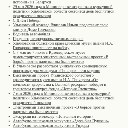
истории» из Беларуси
29 мая 2026 года в Министерстве искусства и культурной
политики Ульяновской области состоится день бесплатной
юридической помощи
С Днём Победы!
Ульяновский краевед Вячеслав Ильин представит свою
книгу в Доме Гончарова
Водитель автомобиля
Продавец непродовольственных товаров
Ульяновский областной краеведческий музей имени И.А.
Гончарова приглашает на работу
С 7 мая по 7 июня в Краеведческом музее
демонстрируется электронный выставочный проект «В
борьбе против нацизма мы были вместе»
В Ульяновске разработают уникальную краеведческую
программу для молодежи «Гончаров – это модно»
Выставочный проект Ульяновского областного
краеведческого музея имени И.А. Гончарова «От
вольности дворянства к Великой реформе» победил в
грантовом конкурсе фонда «История Отечества»
7 мая 2026 года в Министерстве искусства и культурной
политики Ульяновской области состоится день бесплатной
юридической помощи
Электронный выставочный проект «В борьбе против
нацизма мы были вместе»
Экскурсия на теплоходе «По волнам истории»
Автобусно-пешеходная экскурсия «Здесь был Пушкин»
Автобусно-пешеходная экскурсия в Ундоры