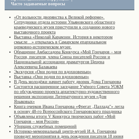
Часто задаваемые вопросы
«От вольности дворянства к Великой реформе».
Сотрудники отдела истории Ульяновского областного
краеведческого музея приступили к созданию нового
выставочного проекта
Выставка «Николай Карамзин. История в некотором
смысле…» открылась в Самарском епархиальном
церковно-историческом музее.
Обращение Амбассадора Конкурса «Мой Гончаров – моя
Россия, писателя, члена Союза писателей России и
Национальной ассоциации драматургов Цецена
Алексеевича Балакаева
Экскурсия «Они родня по вдохновенью»
Выставка «Они родня по вдохновенью»
В День молодёжи начнет работу дворик Дома Гончарова
Состоится расширенное заседание Учёного Совета УОКМ
по обсуждению проекта архитектурно-художественного
решения экспозиции Литературного музея «Дом
Языковых»
Книга очерков Ивана Гончарова «Фрегат „Паллада“» легла
в основу 48-го Всероссийского Гончаровского праздника
Объявлены итоги V Конкурса творческих работ «Мой
Гончаров – моя Россия»
Уборщик служебных помещений
Историко-мемориальный центр-музей И.А. Гончарова
проведет мероприятия в день рождения писателя 18 июня