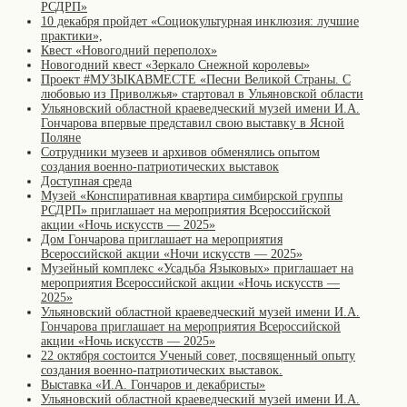
РСДРП»
10 декабря пройдет «Социокультурная инклюзия: лучшие
практики»,
Квест «Новогодний переполох»
Новогодний квест «Зеркало Снежной королевы»
Проект #МУЗЫКАВМЕСТЕ «Песни Великой Страны. С
любовью из Приволжья» стартовал в Ульяновской области
Ульяновский областной краеведческий музей имени И.А.
Гончарова впервые представил свою выставку в Ясной
Поляне
Сотрудники музеев и архивов обменялись опытом
создания военно-патриотических выставок
Доступная среда
Музей «Конспиративная квартира симбирской группы
РСДРП» приглашает на мероприятия Всероссийской
акции «Ночь искусств — 2025»
Дом Гончарова приглашает на мероприятия
Всероссийской акции «Ночи искусств — 2025»
Музейный комплекс «Усадьба Языковых» приглашает на
мероприятия Всероссийской акции «Ночь искусств —
2025»
Ульяновский областной краеведческий музей имени И.А.
Гончарова приглашает на мероприятия Всероссийской
акции «Ночь искусств — 2025»
22 октября состоится Ученый совет, посвященный опыту
создания военно-патриотических выставок.
Выставка «И.А. Гончаров и декабристы»
Ульяновский областной краеведческий музей имени И.А.