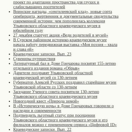
проект по адаптации пространства для глухих и
слабослышащих посетителей
Воинские награды, «сенгилеевский клад», новые сорта
симбирцита, жертвенник и документальные свидетельства
современной истории: чем пополнилась коллекция
Ульяновского областного краеведческого музея в
юбилейном году
27 декабря стартует акция «Веди родителей в музей»
В Сурском районном историко-краеведческом музее
начала работу передвижная выставка «Моя поэзия – хвала
и слава ей»
Краеведческие записки. Вып. 23
Сувениры путешествия
Литературный бал в Доме Гончарова посвятят 155-летию
отдельного издания романа «Обрыв»
Дарители поздравят Ульяновский областной
краеведческий музей со 130-летием
Губернатор Алексей Русских поздравил старейшие музеи
Ульяновской области со 130-летием
Заседание Ученого совета посвятили 130-летию
Ульяновского областного краеведческого музея
Новогодний квест «Природа зимой»
В «Историческую ночь» в Доме Гончаровых говорили о
наследии и современности
Подтвердить льготный статус при посещении
Ульяновского областного краеведческого музея и его
филиалов можно с применением сервиса «Цифровой ID»
Краеведческие записки. Вып. 22