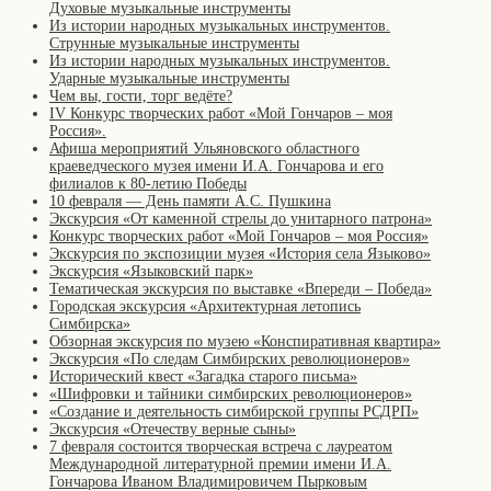
Духовые музыкальные инструменты
Из истории народных музыкальных инструментов.
Струнные музыкальные инструменты
Из истории народных музыкальных инструментов.
Ударные музыкальные инструменты
Чем вы, гости, торг ведёте?
IV Конкурс творческих работ «Мой Гончаров – моя
Россия».
Афиша мероприятий Ульяновского областного
краеведческого музея имени И.А. Гончарова и его
филиалов к 80-летию Победы
10 февраля — День памяти А.С. Пушкина
Экскурсия «От каменной стрелы до унитарного патрона»
Конкурс творческих работ «Мой Гончаров – моя Россия»
Экскурсия по экспозиции музея «История села Языково»
Экскурсия «Языковский парк»
Тематическая экскурсия по выставке «Впереди – Победа»
Городская экскурсия «Архитектурная летопись
Симбирска»
Обзорная экскурсия по музею «Конспиративная квартира»
Экскурсия «По следам Симбирских революционеров»
Исторический квест «Загадка старого письма»
«Шифровки и тайники симбирских революционеров»
«Создание и деятельность симбирской группы РСДРП»
Экскурсия «Отечеству верные сыны»
7 февраля состоится творческая встреча с лауреатом
Международной литературной премии имени И.А.
Гончарова Иваном Владимировичем Пырковым