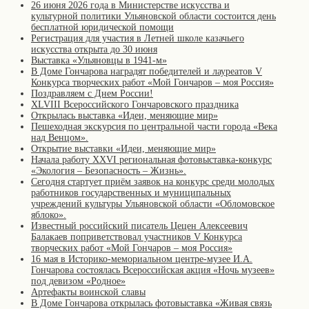
26 июня 2026 года в Министерстве искусства и
культурной политики Ульяновской области состоится день
бесплатной юридической помощи
Регистрация для участия в Летней школе казачьего
искусства открыта до 30 июня
Выставка «Ульяновцы в 1941-м»
В Доме Гончарова наградят победителей и лауреатов V
Конкурса творческих работ «Мой Гончаров – моя Россия»
Поздравляем с Днем России!
XLVIII Всероссийского Гончаровского праздника
Открылась выставка «Идеи, меняющие мир»
Пешеходная экскурсия по центральной части города «Века
над Венцом».
Открытие выставки «Идеи, меняющие мир»
Начала работу XXVI региональная фотовыставка-конкурс
«Экология – Безопасность – Жизнь».
Сегодня стартует приём заявок на конкурс среди молодых
работников государственных и муниципальных
учреждений культуры Ульяновской области «Обломовское
яблоко».
Известный российский писатель Цецен Алексеевич
Балакаев поприветствовал участников V Конкурса
творческих работ «Мой Гончаров – моя Россия»
16 мая в Историко-мемориальном центре-музее И.А.
Гончарова состоялась Всероссийская акция «Ночь музеев»
под девизом «Родное»
Артефакты воинской славы
В Доме Гончарова открылась фотовыставка «Живая связь