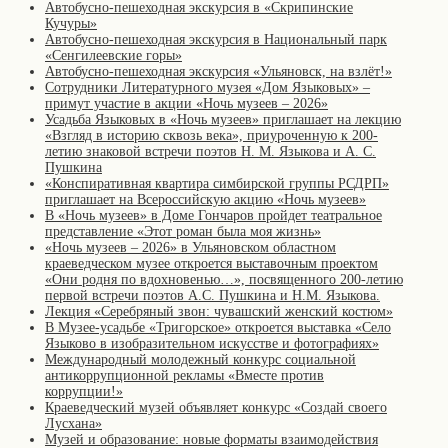
Автобусно-пешеходная экскурсия в «Скрипинские
Кучуры»
Автобусно-пешеходная экскурсия в Национальный парк
«Сенгилеевские горы»
Автобусно-пешеходная экскурсия «Ульяновск, на взлёт!»
Сотрудники Литературного музея «Дом Языковых» –
примут участие в акции «Ночь музеев – 2026»
Усадьба Языковых в «Ночь музеев» приглашает на лекцию
«Взгляд в историю сквозь века», приуроченную к 200-
летию знаковой встречи поэтов Н. М. Языкова и А. С.
Пушкина
«Конспиративная квартира симбирской группы РСДРП»
приглашает на Всероссийскую акцию «Ночь музеев»
В «Ночь музеев» в Доме Гончаров пройдет театральное
представление «Этот роман была моя жизнь»
«Ночь музеев – 2026» в Ульяновском областном
краеведческом музее откроется выставочным проектом
«Они родня по вдохновенью…», посвященного 200-летию
первой встречи поэтов А.С. Пушкина и Н.М. Языкова.
Лекция «Серебряный звон: чувашский женский костюм»
В Музее-усадьбе «Тригорское» откроется выставка «Село
Языково в изобразительном искусстве и фотографиях»
Международный молодежный конкурс социальной
антикоррупционной рекламы «Вместе против
коррупции!»
Краеведческий музей объявляет конкурс «Создай своего
Лусхана»
Музей и образование: новые форматы взаимодействия