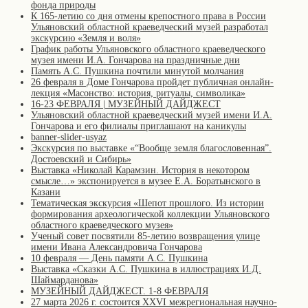
фонда природы
К 165-летию со дня отмены крепостного права в России
Ульяновский областной краеведческий музей разработал
экскурсию «Земля и воля»
График работы Ульяновского областного краеведческого
музея имени И.А. Гончарова на праздничные дни
Память А.С. Пушкина почтили минутой молчания
26 февраля в Доме Гончарова пройдет публичная онлайн-
лекция «Масонство: история, ритуалы, символика»
16-23 ФЕВРАЛЯ | МУЗЕЙНЫЙ ДАЙДЖЕСТ
Ульяновский областной краеведческий музей имени И.А.
Гончарова и его филиалы приглашают на каникулы
banner-slider-usyaz
Экскурсия по выставке «“Вообще земля благословенная”.
Достоевский и Сибирь»
Выставка «Николай Карамзин. История в некотором
смысле…» экспонируется в музее Е.А. Боратынского в
Казани
Тематическая экскурсия «Шепот прошлого. Из истории
формирования археологической коллекции Ульяновского
областного краеведческого музея»
Ученый совет посвятили 85-летию возвращения улице
имени Ивана Александровича Гончарова
10 февраля — День памяти А.С. Пушкина
Выставка «Сказки А.С. Пушкина в иллюстрациях И.Д.
Шаймарданова»
МУЗЕЙНЫЙ ДАЙДЖЕСТ. 1-8 ФЕВРАЛЯ
27 марта 2026 г. состоится XXVI межрегиональная научно-