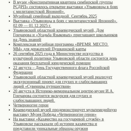
В музее «Конспиративная квартира симбирской группы
РСДРП» состоялось открытие выставки «Ульяновцы в боях
с милитаристской Японией».
Музейный семейный выходной. Сентябрь 2025
Выставка «Ульяновцы в боях с милитаристской Японией».
02.09 — 01.12.2025 г.
Ульяновский областной краеведческий музей, Дом
Гончарова и «Усадьба Языковых» приглашают школьников
на День знаний
Комплексная музейная программа «ВРЕМЯ. МЕСТО.
МЫ» для держателей Пушкинской карты
26 сентября 2025 года в Министерстве искусства и
культурной политики Ульяновской области состоится день
оказания бесплатной юридической помощи
22 августа – День Государственного флага Российской
Федерации
Ульяновский областной краеведческий музей реализует
экскурсионный проект для глухих и слабослышащих
людей «Сувениры путешествия»
20 августа в Историко-мемориальном центре-музее И.А.
Гончарова состоится экскурсия для глухих и
слабослышащих людей.
Четвероногие герои
Краеведческий музей продемонстрирует мультимедийную
выставку Музея Победы «Четвероногие герои»
На выставке «Казачество на государевой службе» в
Ульяновске рассказали об истории казачества и
представили уникальные образцы оружия