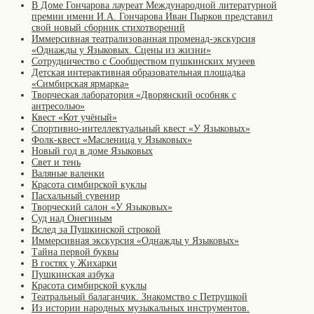
В Доме Гончарова лауреат Международной литературной
премии имени И.А. Гончарова Иван Пырков представил
свой новый сборник стихотворений
Иммерсивная театрализованная променад-экскурсия
«Однажды у Языковых. Сцены из жизни»
Сотрудничество с Сообществом пушкинских музеев
Детская интерактивная образовательная площадка
«Симбирская ярмарка»
Творческая лаборатория «Дворянский особняк с
антресолью»
Квест «Кот учёный»
Спортивно-интеллектуальный квест «У Языковых»
Фолк-квест «Масленица у Языковых»
Новый год в доме Языковых
Свет и тень
Валяные валенки
Красота симбирской куклы
Пасхальный сувенир
Творческий салон «У Языковых»
Суд над Онегиным
Вслед за Пушкинской строкой
Иммерсивная экскурсия «Однажды у Языковых»
Тайна первой буквы
В гостях у Жихарки
Пушкинская азбука
Красота симбирской куклы
Театральный балаганчик. Знакомство с Петрушкой
Из истории народных музыкальных инструментов.