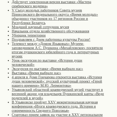
Действует электронная версия выставки «Мастера
симбирского модерна»
V Съезд молодых работников Совета музеев
Приволжского федерального округа «Время молодых»
объединил участников из 17 регионов России и
Республики Беларусь
Младший научный сотрудник музея
Начальник отдела хозяйственного обслуживания
Уборщик территории
Поздравляем с Днем работника культуры России!
Телемост между «Домом Языковых» Музеем-
заповедником А.С. Пушкина «Михайловское» посвятили
итогам пушкинского юбилейного года в литературных
музеях
Урок-экскурсия по выставке «История души
человеческой»
Экскурсия по выставке «Время выбрало нас»
Выставка «Время выбрало нас»
4 апреля в Доме Гончарова откроется выставка «История
души человеческой»: русский культурный проект «Герой
нашего времени» М.Ю. Лермонтова»
Ульяновский областной краеведческий музей участвует в
весенней акции для владельцев Пушкинской карты «Веди
родителей в музей»
В Ульяновске пройдет XXV межрегиональная научная
конференция «Итоги краеведческого года. История и
современность Среднего Поволжья»
Стартовал прием заявок на участие в XXV региональном