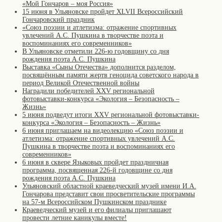
«Мой Гончаров – моя Россия»
15 июня в Ульяновске пройдет XLVII Всероссийский
Гончаровский праздник
«Союз поэзии и атлетизма: отражение спортивных
увлечений А.С. Пушкина в творчестве поэта и
воспоминаниях его современников»
В Ульяновске отметили 226-ю годовщину со дня
рождения поэта А.С. Пушкина
Выставка «Сыны Отечества» дополнится разделом,
посвящённым памяти жертв геноцида советского народа в
период Великой Отечественной войны
Наградили победителей XXV региональной
фотовыставки-конкурса «Экология – Безопасность –
Жизнь»
5 июня подведут итоги XXV региональной фотовыставки-
конкурса «Экология – Безопасность – Жизнь»
6 июня приглашаем на видеолекцию «Союз поэзии и
атлетизма: отражение спортивных увлечений А.С.
Пушкина в творчестве поэта и воспоминаниях его
современников»
6 июня в сквере Языковых пройдет праздничная
программа, посвященная 226-й годовщине со дня
рождения поэта А.С. Пушкина
Ульяновский областной краеведческий музей имени И.А.
Гончарова представит свои просветительские программы
на 57-м Всероссийском Пушкинском празднике
Краеведческий музей и его филиалы приглашают
провести летние каникулы вместе!