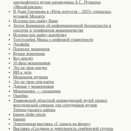
ландшафтного музея-заповедника А.С. Пушкина
«Михайловское»
В Доме Гончарова в «Ночь искусств – 2025» открылась
музыкой Моцарта
История про рыбку Варю
Антон Корюшкин об информационной безопасности в
соцсетях и телефонном мошенничестве
История про рыбку-коробочку
Толстолобик Миша о цифровой грамотности
Дипфейк
Психолог мошенник
Курьер мошенник
Код придёт
10 фраз мошенников
Это не твои кредит
ИИ и дети
Мошенник мультик
Это не твои сим-карты
Данные у мошенников
Мошенники — газовщики
Ошибки
Ульяновский областной краеведческий музей провел
методический семинар для сотрудников музеев
Тереньгульского района
banner-slider-imcm
баннер
Электронная выставка «С парада на фронт»
Выставка «Создание и деятельность симбирской группы