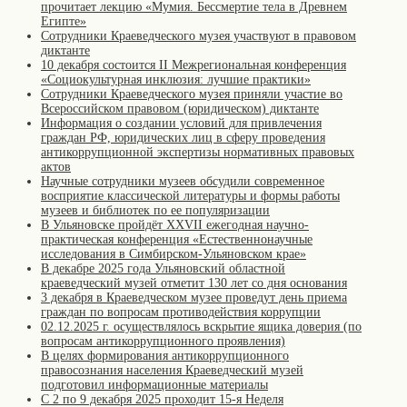
прочитает лекцию «Мумия. Бессмертие тела в Древнем
Египте»
Сотрудники Краеведческого музея участвуют в правовом
диктанте
10 декабря состоится II Межрегиональная конференция
«Cоциокультурная инклюзия: лучшие практики»
Сотрудники Краеведческого музея приняли участие во
Всероссийском правовом (юридическом) диктанте
Информация о создании условий для привлечения
граждан РФ, юридических лиц в сферу проведения
антикоррупционной экспертизы нормативных правовых
актов
Научные сотрудники музеев обсудили современное
восприятие классической литературы и формы работы
музеев и библиотек по ее популяризации
В Ульяновске пройдёт XXVII ежегодная научно-
практическая конференция «Естественнонаучные
исследования в Симбирском-Ульяновском крае»
В декабре 2025 года Ульяновский областной
краеведческий музей отметит 130 лет со дня основания
3 декабря в Краеведческом музее проведут день приема
граждан по вопросам противодействия коррупции
02.12.2025 г. осуществлялось вскрытие ящика доверия (по
вопросам антикоррупционного проявления)
В целях формирования антикоррупционного
правосознания населения Краеведческий музей
подготовил информационные материалы
С 2 по 9 декабря 2025 проходит 15-я Неделя