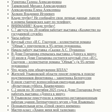
Узрютова Галина Александровна
Тарковский Михаил Александрович
Александрова Елена Алексеевна
Холкин Владимир Игоревич
Клади трубку! Не сообщайте свои личные данные, пароли
и номера банковских карт по телефону.
ВНИМАНИЕ! Клади трубку!
С 7 августа по 28 ноября работает выставка «Казачество на
государевой службе»
Часы работы
Круглый стол «И.С. Глазунов – иллюстратор романа
“Обрыв”» приурочили к 95-летию художника.
Начала работу выставка «Сказки А.С. Пушкина»
В Доме Гончарова открылась выставка «Дорога к миру»
10 июля в Доме Гончарова состоится круглый стол «И.С.
Глазунов – иллюстратор романа “Обрыв”» (к 95-летию
художника)
Что делать при обнаружении БПЛА?
Жителей Ульяновской области просят помочь в поиске
родственников фронтовика – защитника Белоруссии
В июле стартует всероссийская ежегодная акция
«Культурная суббота. Краеведение»
С 2 июля по 30 сентября 2025 года в Доме Гончарова будет
работать выставка «Дорога к миру»
В Ульяновске приступили к ремонтно-реставрационным
работам здания Литературного музея «Дом Языковых»
Познавательная игра «Герой своего времени»
Мастер-класс «Храни меня мой талисман»