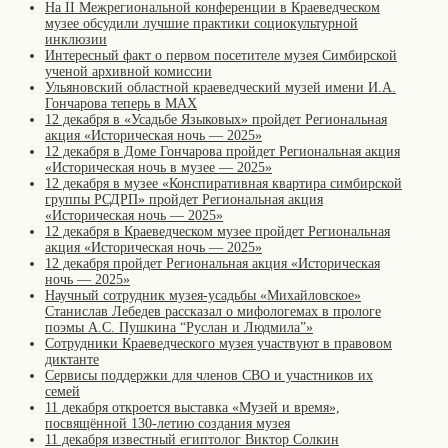
На II Межрегиональной конференции в Краеведческом
музее обсудили лучшие практики социокультурной
инклюзии
Интересный факт о первом посетителе музея Симбирской
ученой архивной комиссии
Ульяновский областной краеведческий музей имени И.А.
Гончарова теперь в MAX
12 декабря в «Усадьбе Языковых» пройдет Региональная
акция «Историческая ночь — 2025»
12 декабря в Доме Гончарова пройдет Региональная акция
«Историческая ночь в музее — 2025»
12 декабря в музее «Конспиративная квартира симбирской
группы РСДРП» пройдет Региональная акция
«Историческая ночь — 2025»
12 декабря в Краеведческом музее пройдет Региональная
акция «Историческая ночь — 2025»
12 декабря пройдет Региональная акция «Историческая
ночь — 2025»
Научный сотрудник музея-усадьбы «Михайловское»
Станислав Лебедев рассказал о мифологемах в прологе
поэмы А.С. Пушкина “Руслан и Людмила”»
Сотрудники Краеведческого музея участвуют в правовом
диктанте
Сервисы поддержки для членов СВО и участников их
семей
11 декабря откроется выставка «Музей и время»,
посвящённой 130-летию создания музея
11 декабря известный египтолог Виктор Солкин