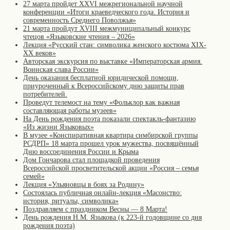
27 марта пройдет XXVI межрегиональной научной
конференции «Итоги краеведческого года. История и
современность Среднего Поволжья»
21 марта пройдут XVIII межмуниципальный конкурс
чтецов «Языковские чтения – 2026»
Лекция «Русский стан: символика женского костюма XIX-
XX веков»
Авторская экскурсия по выставке «Императорская армия.
Воинская слава России»
День оказания бесплатной юридической помощи,
приуроченный к Всероссийскому дню защиты прав
потребителей.
Проведут телемост на тему «Фольклор как важная
составляющая работы музеев»
На День рождения поэта показали спектакль-фантазию
«Из жизни Языковых»
В музее «Конспиративная квартира симбирской группы
РСДРП» 18 марта прошел урок мужества, посвящённый
Дню воссоединения России и Крыма
Дом Гончарова стал площадкой проведения
Всероссийской просветительской акции «Россия – семья
семей»
Лекция «Ульяновцы в боях за Родину»
Состоялась публичная онлайн-лекция «Масонство:
история, ритуалы, символика»
Поздравляем с праздником Весны — 8 Марта!
День рождения Н.М. Языкова (к 223-й годовщине со дня
рождения поэта)