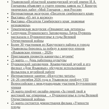
Ульяновский областной краеведческий музей имени И.А.
Гончарова объявляет о старте приема заявок на V Конкурс
творческих работ «Мой Гончаров – моя Россия»
Интерактивная экскурсия «Писатели симбирского края»
Выставка «65 лет в космосе»
Выставка «Писатели Симбирского края: знакомые
незнакомцы»
Тематическая экскурсия «Орнамент как летопись»
Сотрудник Пушкинского Заповедника Лаура Пурвинь
рассказала о Пушкиногорье в годы Великой
Отечественной войны
Более 30 участников из Карсунского района и города
Ульяновска боролись за победу в конкурсе чтецов
«Языковские чтения – 2026»
Приглашаем провести каникулы с музеем!
25 марта — День работника культуры
Пушкинский заповедник, Краеведческий музей и его
филиал «Дом Языковых» обсудили использование
фольклора в музейной работе
Интерактивное занятие «Искусство читать»
24–26 сентября 2026 года в Ульяновске пройдут VIII
Всероссийские с международным участием Бутурлинские
чтения
26 марта пройдет онлайн-лекция «За гений твой в
жестокий час отмщенья…» Пушкиногорье в годы Великой
Отечественной войны»
25 марта состоится демонстрация фильма «Учености
плоды