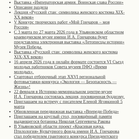
Выставка «Императорская армия. Воинская слава России»
Описание раздела
Лекция «Русский стан: символика женского костюма XIX-
XX веков»
V Конкурс творческих работ «Мой Гончаров – моя
Россия»
С 3 марта по 27 марта 2026 года в Ульяновском областном
краеведческом музее имени И.А. Гончарова будет
представлена электронная выставка «Летописцы истории»
Музея Победы.
Выставка «Русский стан: символика женского костюма
XIX-XX веков»
16 апреля 2026 года в онлайн формате состоится VI Съезд
молодых работников Совета музеев ПФО «Время
молодых».
Стартовал отборочный этап XXVI региональной
фотовыставки-конкурса «Экология — Безопасность —
Жизнь»!
22 февраля в Историко-мемориальном центре-музее
И.А. Гончарова состоялась лекция, посвященная буддизму.
Приглашаем на встречу с писателем Еленой Яговкиной 5
марта
Обновленная передвижная выставка «Впереди-Победа»
Приглашаем на круглый стол, посвящённый памяти
выдающегося ботаника Николая Сергеевича Ракова
В Ульяновской области проект «Красивая наука.
Птилология» Культурного фонда имени И.А. Гончарова
стал победителем грантового конкурса Президентского