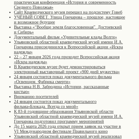
практическая конференция «История и современность
Среднего Поволжья»
Сайт Краеведческого музея перешел на подсистему Говеб
УЧЁНЫЙ СОВЕТ. Улица Гончарова – прошлое, настоящее
и возможное будущее
Выставка «“Вообще земля благословенная”. Достоевский
и Сибирь»
Документальный фильм «Удивительные клады Волги»
Ульяновский областной краеведческий музей имени И.А.
Гончарова присоединился к Всероссийской акции «Искра
надежды»
22 – 27 января 2026 года проходит Всероссийская акция
«Искра надежды»
В Краеведческом музее будет демонстрироваться
электронный выставочный проект «900 дней мужества»
24 января состоится показ документального фильма
«Освенцим. Фабрика смерти»
Выставка Н.В. Забродина «Истории, рассказанные
кистью»
Вниманию посетителей
24 января состоится показ документального
фильма«Блокада. Всегда со мной»
К 83-й годовщине образования Ульяновской области
Ульяновский областной краеведческий музей имени И.А.
Гончарова подготовил программу мероприятий
До 15 марта 2026 года открыт прием заявок на участие в
VI Международном фестивале Правильного кино
Ульяновский областной краеведческий музей реализовал