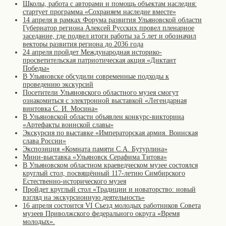
Школы, работа с авторами и помощь объектам наследия:
стартует программа «Сохраняем наследие вместе»
14 апреля в рамках Форума развития Ульяновской области
Губернатор региона Алексей Русских провел пленарное
заседание, где подвел итоги работы за 5 лет и обозначил
векторы развития региона до 2036 года
24 апреля пройдет Международная историко-
просветительская патриотическая акция «Диктант
Победы»
В Ульяновске обсудили современные подходы к
проведению экскурсий
Посетители Ульяновского областного музея смогут
ознакомиться с электронной выставкой «Легендарная
винтовка С. И. Мосина»
В Ульяновской области объявлен конкурс-викторина
«Артефакты воинской славы»
Экскурсия по выставке «Императорская армия. Воинская
слава России»
Экспозиция «Комната памяти С.А. Бутурлина»
Мини-выставка «Ульяновск Серафима Титова»
В Ульяновском областном краеведческом музее состоялся
круглый стол, посвящённый 117-летию Симбирского
Естественно-исторического музея
Пройдет круглый стол «Традиции и новаторство: новый
взгляд на экскурсионную деятельность»
16 апреля состоится VI Съезд молодых работников Совета
музеев Приволжского федерального округа «Время
молодых».