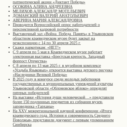
патриотической акции «Диктант Победы»
ОСОКИНА АЛИНА АНДРЕЕВНА
МЕЛИХОВ АЛЕКСАНДР МОТЕЛЬЕВИЧ
ДОМАНСКИЙ ВАЛЕРИЙ АНАТОЛЬЕВИЧ
АВЕРИНА МАРИЯ АЛЕКСАНДРОВНА
Проводится Всероссийский опрос работодателей о
перспективной кадровой потребности
Выставочный зал «Война. Победа. Память» в Ульяновском
областном краеведческом музее будет закрыт на
реэкспозицию с 14 по 30 апреля 2025 г.
Скажи наркотикам: «НЕТ!»
С 9 апреля по 5 мая в Краеведческом музее работает
электронная выставка «Брестская крепость. Западный
форпост Отечества»
С 8 апреля по 13 мая 2025 г. в музейном комплексе
«Усадьба Языковых» откроется выставка детского рисунка
«Наследники Великой Победы»
В 2025 году в конкурсе среди молодых работников
государственных и муниципальных учреждений культуры
Ульяновской области «Обломовское яблоко» определят
пятерых победителей
На выставке «История души человеческой…» представили
более 150 подлинных предметов из собрания музея-
заповедника «Тарханы»
На XXV межрегиональной научной конференции «Итоги
краеведческого года. История и современность Среднего
Поволжья» представили документ с первым упоминанием
Синбирска