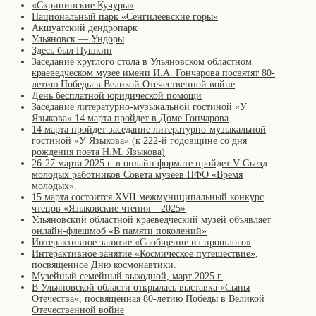
«Скрипинские Кучуры»
Национальный парк «Сенгилеевские горы»
Акшуатский дендропарк
Ульяновск — Ундоры
Здесь был Пушкин
Заседание круглого стола в Ульяновском областном
краеведческом музее имени И.А. Гончарова посвятят 80-
летию Победы в Великой Отечественной войне
День бесплатной юридической помощи
Заседание литературно-музыкальной гостиной «У
Языкова» 14 марта пройдет в Доме Гончарова
14 марта пройдет заседание литературно-музыкальной
гостиной «У Языкова» (к 222-й годовщине со дня
рождения поэта Н.М. Языкова)
26-27 марта 2025 г. в онлайн формате пройдет V Съезд
молодых работников Совета музеев ПФО «Время
молодых».
15 марта состоится XVII межмуниципальный конкурс
чтецов «Языковские чтения – 2025»
Ульяновский областной краеведческий музей объявляет
онлайн-флешмоб «В памяти поколений»
Интерактивное занятие «Сообщение из прошлого»
Интерактивное занятие «Космическое путешествие»,
посвященное Дню космонавтики.
Музейный семейный выходной, март 2025 г.
В Ульяновской области открылась выставка «Сыны
Отечества», посвящённая 80-летию Победы в Великой
Отечественной войне