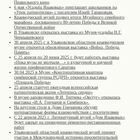
Правильного кино
6 мая «Усадьба Языковых» приглашает школьников на
«Урок патриотизма» с писателем Ильёй Тарановым.
Краеведческий музей подвел итоги Музейного семейного
марафона, посвященного 80-летию Победы в Великой
Отечественной войне
В Ульяновске открылась выставка из Музея-усадьбы Н.Г.
Чернышевского
30 апреля 2025 г. в Ульяновском областном краеведческом
музее откроется обновлённая выставка «Война. Победа.
Память»
С 25 апреля по 20 июня 2025 г. будет работать выставка
«Пока музы не молчали…» о культурной и научной
жизни прифронтового Саратова
30.04.2025 в Музее «Конспиративная квартира
симбирской группы РСДРП» откроется выставка
«Площадь Победы»
25 апреля стартует ежегодная всероссийская
патриотическая акция «Летопись сердец»
В музее-заповеднике Ф.И. Тютчева «Овстуг» открылась
выставка «И.А. Гончаров и Симбирск».
На круглом столе в Доме Гончарова обсудят
интерактивные формы взаимодействия с посетителями
С 22 апреля 2025 г. Литературный музей «Дом Языковых»
будет закрыт на проведение ремонтно-реставрационных
работ
Ульяновский областной краеведческий музей примет
участие в Международной историко-просветительской