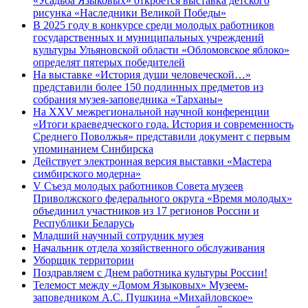
«Усадьба Языковых» откроется выставка детского
рисунка «Наследники Великой Победы»
В 2025 году в конкурсе среди молодых работников
государственных и муниципальных учреждений
культуры Ульяновской области «Обломовское яблоко»
определят пятерых победителей
На выставке «История души человеческой…»
представили более 150 подлинных предметов из
собрания музея-заповедника «Тарханы»
На XXV межрегиональной научной конференции
«Итоги краеведческого года. История и современность
Среднего Поволжья» представили документ с первым
упоминанием Синбирска
Действует электронная версия выставки «Мастера
симбирского модерна»
V Съезд молодых работников Совета музеев
Приволжского федерального округа «Время молодых»
объединил участников из 17 регионов России и
Республики Беларусь
Младший научный сотрудник музея
Начальник отдела хозяйственного обслуживания
Уборщик территории
Поздравляем с Днем работника культуры России!
Телемост между «Домом Языковых» Музеем-
заповедником А.С. Пушкина «Михайловское»