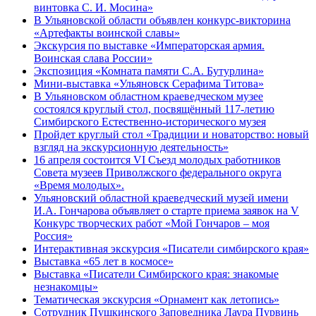
винтовка С. И. Мосина»
В Ульяновской области объявлен конкурс-викторина
«Артефакты воинской славы»
Экскурсия по выставке «Императорская армия.
Воинская слава России»
Экспозиция «Комната памяти С.А. Бутурлина»
Мини-выставка «Ульяновск Серафима Титова»
В Ульяновском областном краеведческом музее
состоялся круглый стол, посвящённый 117-летию
Симбирского Естественно-исторического музея
Пройдет круглый стол «Традиции и новаторство: новый
взгляд на экскурсионную деятельность»
16 апреля состоится VI Съезд молодых работников
Совета музеев Приволжского федерального округа
«Время молодых».
Ульяновский областной краеведческий музей имени
И.А. Гончарова объявляет о старте приема заявок на V
Конкурс творческих работ «Мой Гончаров – моя
Россия»
Интерактивная экскурсия «Писатели симбирского края»
Выставка «65 лет в космосе»
Выставка «Писатели Симбирского края: знакомые
незнакомцы»
Тематическая экскурсия «Орнамент как летопись»
Сотрудник Пушкинского Заповедника Лаура Пурвинь