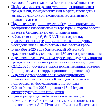
Всероссийском правовом (юридическом) диктанте
Информация о создании условий для привлечения
граждан РФ, юридических лиц в сферу проведения
антикоррупционной экспертизы нормативных
правовых актов
Научные сотрудники музеев обсудили современное
восприятие классической литературы и формы работы
музеев и библиотек по ее популяризации
В Ульяновске пройдёт XXVII ежегодная научно-
практическая конференция «Естественнонаучные
исследования в Симбирском-Ульяновском крае»
В декабре 2025 года Ульяновский областной
краеведческий музей отметит 130 лет со дня основания
3 декабря в Краеведческом музее проведут день приема
граждан по вопросам противодействия коррупции
02.12.2025 г. осуществлялось вскрытие ящика доверия
(по вопросам антикоррупционного проявления)
В целях формирования антикоррупционного
правосознания населения Краеведческий музей
подготовил информационные материалы
С 2 по 9 декабря 2025 проходит 15-я Неделя
антикоррупционных инициатив
5 декабря пройдет публичная онлайн-лекция
«Лукоморье, дуб и золотая цепь как мифологемы в
прологе поэмы А.С. Пушкина «Руслан и Людмила»»