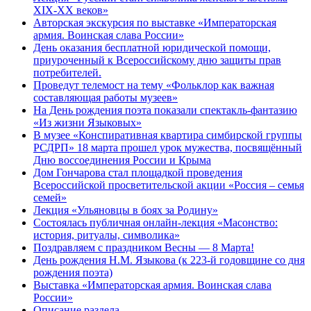
XIX-XX веков»
Авторская экскурсия по выставке «Императорская
армия. Воинская слава России»
День оказания бесплатной юридической помощи,
приуроченный к Всероссийскому дню защиты прав
потребителей.
Проведут телемост на тему «Фольклор как важная
составляющая работы музеев»
На День рождения поэта показали спектакль-фантазию
«Из жизни Языковых»
В музее «Конспиративная квартира симбирской группы
РСДРП» 18 марта прошел урок мужества, посвящённый
Дню воссоединения России и Крыма
Дом Гончарова стал площадкой проведения
Всероссийской просветительской акции «Россия – семья
семей»
Лекция «Ульяновцы в боях за Родину»
Состоялась публичная онлайн-лекция «Масонство:
история, ритуалы, символика»
Поздравляем с праздником Весны — 8 Марта!
День рождения Н.М. Языкова (к 223-й годовщине со дня
рождения поэта)
Выставка «Императорская армия. Воинская слава
России»
Описание раздела