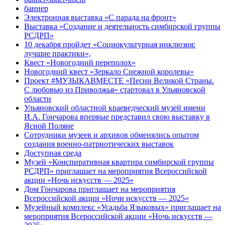
баннер
Электронная выставка «С парада на фронт»
Выставка «Создание и деятельность симбирской группы
РСДРП»
10 декабря пройдет «Социокультурная инклюзия:
лучшие практики»,
Квест «Новогодний переполох»
Новогодний квест «Зеркало Снежной королевы»
Проект #МУЗЫКАВМЕСТЕ «Песни Великой Страны.
С любовью из Приволжья» стартовал в Ульяновской
области
Ульяновский областной краеведческий музей имени
И.А. Гончарова впервые представил свою выставку в
Ясной Поляне
Сотрудники музеев и архивов обменялись опытом
создания военно-патриотических выставок
Доступная среда
Музей «Конспиративная квартира симбирской группы
РСДРП» приглашает на мероприятия Всероссийской
акции «Ночь искусств — 2025»
Дом Гончарова приглашает на мероприятия
Всероссийской акции «Ночи искусств — 2025»
Музейный комплекс «Усадьба Языковых» приглашает на
мероприятия Всероссийской акции «Ночь искусств —