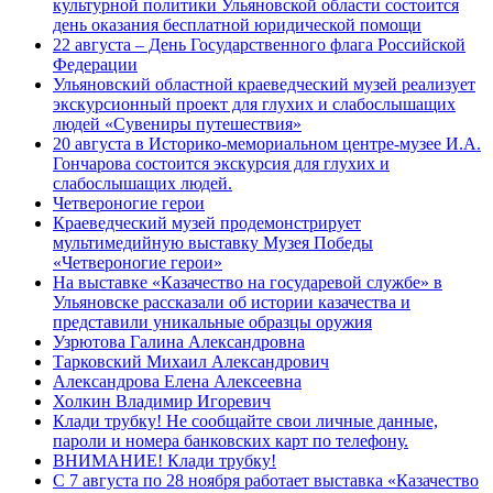
культурной политики Ульяновской области состоится
день оказания бесплатной юридической помощи
22 августа – День Государственного флага Российской
Федерации
Ульяновский областной краеведческий музей реализует
экскурсионный проект для глухих и слабослышащих
людей «Сувениры путешествия»
20 августа в Историко-мемориальном центре-музее И.А.
Гончарова состоится экскурсия для глухих и
слабослышащих людей.
Четвероногие герои
Краеведческий музей продемонстрирует
мультимедийную выставку Музея Победы
«Четвероногие герои»
На выставке «Казачество на государевой службе» в
Ульяновске рассказали об истории казачества и
представили уникальные образцы оружия
Узрютова Галина Александровна
Тарковский Михаил Александрович
Александрова Елена Алексеевна
Холкин Владимир Игоревич
Клади трубку! Не сообщайте свои личные данные,
пароли и номера банковских карт по телефону.
ВНИМАНИЕ! Клади трубку!
С 7 августа по 28 ноября работает выставка «Казачество