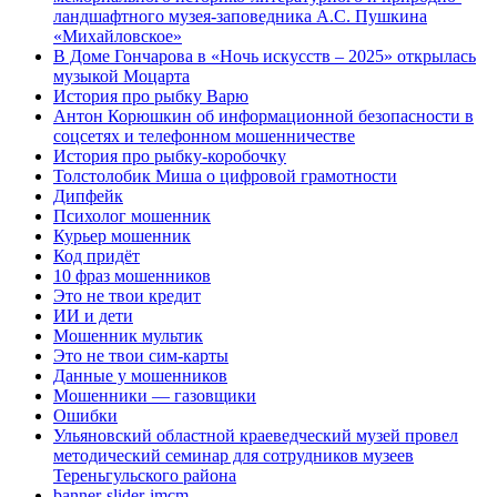
ландшафтного музея-заповедника А.С. Пушкина
«Михайловское»
В Доме Гончарова в «Ночь искусств – 2025» открылась
музыкой Моцарта
История про рыбку Варю
Антон Корюшкин об информационной безопасности в
соцсетях и телефонном мошенничестве
История про рыбку-коробочку
Толстолобик Миша о цифровой грамотности
Дипфейк
Психолог мошенник
Курьер мошенник
Код придёт
10 фраз мошенников
Это не твои кредит
ИИ и дети
Мошенник мультик
Это не твои сим-карты
Данные у мошенников
Мошенники — газовщики
Ошибки
Ульяновский областной краеведческий музей провел
методический семинар для сотрудников музеев
Тереньгульского района
banner-slider-imcm