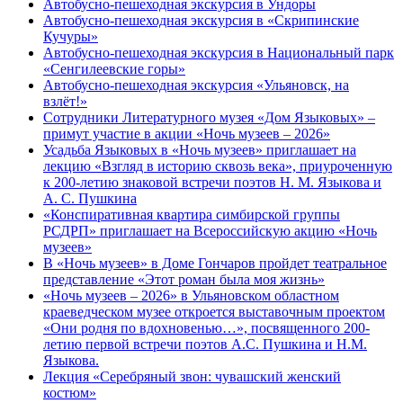
Автобусно-пешеходная экскурсия в Ундоры
Автобусно-пешеходная экскурсия в «Скрипинские
Кучуры»
Автобусно-пешеходная экскурсия в Национальный парк
«Сенгилеевские горы»
Автобусно-пешеходная экскурсия «Ульяновск, на
взлёт!»
Сотрудники Литературного музея «Дом Языковых» –
примут участие в акции «Ночь музеев – 2026»
Усадьба Языковых в «Ночь музеев» приглашает на
лекцию «Взгляд в историю сквозь века», приуроченную
к 200-летию знаковой встречи поэтов Н. М. Языкова и
А. С. Пушкина
«Конспиративная квартира симбирской группы
РСДРП» приглашает на Всероссийскую акцию «Ночь
музеев»
В «Ночь музеев» в Доме Гончаров пройдет театральное
представление «Этот роман была моя жизнь»
«Ночь музеев – 2026» в Ульяновском областном
краеведческом музее откроется выставочным проектом
«Они родня по вдохновенью…», посвященного 200-
летию первой встречи поэтов А.С. Пушкина и Н.М.
Языкова.
Лекция «Серебряный звон: чувашский женский
костюм»