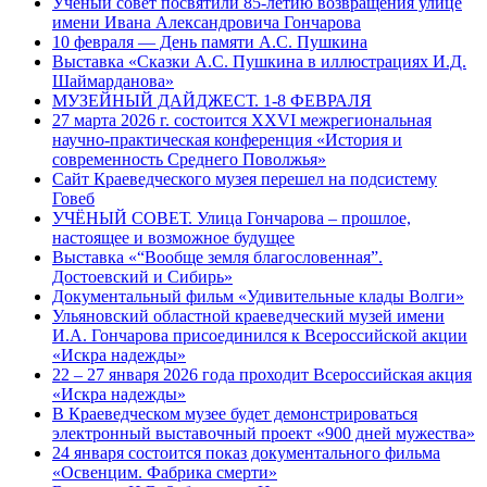
Ученый совет посвятили 85-летию возвращения улице
имени Ивана Александровича Гончарова
10 февраля — День памяти А.С. Пушкина
Выставка «Сказки А.С. Пушкина в иллюстрациях И.Д.
Шаймарданова»
МУЗЕЙНЫЙ ДАЙДЖЕСТ. 1-8 ФЕВРАЛЯ
27 марта 2026 г. состоится XXVI межрегиональная
научно-практическая конференция «История и
современность Среднего Поволжья»
Сайт Краеведческого музея перешел на подсистему
Говеб
УЧЁНЫЙ СОВЕТ. Улица Гончарова – прошлое,
настоящее и возможное будущее
Выставка «“Вообще земля благословенная”.
Достоевский и Сибирь»
Документальный фильм «Удивительные клады Волги»
Ульяновский областной краеведческий музей имени
И.А. Гончарова присоединился к Всероссийской акции
«Искра надежды»
22 – 27 января 2026 года проходит Всероссийская акция
«Искра надежды»
В Краеведческом музее будет демонстрироваться
электронный выставочный проект «900 дней мужества»
24 января состоится показ документального фильма
«Освенцим. Фабрика смерти»