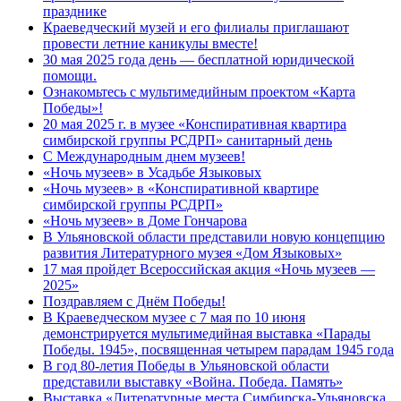
празднике
Краеведческий музей и его филиалы приглашают
провести летние каникулы вместе!
30 мая 2025 года день — бесплатной юридической
помощи.
Ознакомьтесь с мультимедийным проектом «Карта
Победы»!
20 мая 2025 г. в музее «Конспиративная квартира
симбирской группы РСДРП» санитарный день
С Международным днем музеев!
«Ночь музеев» в Усадьбе Языковых
«Ночь музеев» в «Конспиративной квартире
симбирской группы РСДРП»
«Ночь музеев» в Доме Гончарова
В Ульяновской области представили новую концепцию
развития Литературного музея «Дом Языковых»
17 мая пройдет Всероссийская акция «Ночь музеев —
2025»
Поздравляем с Днём Победы!
В Краеведческом музее с 7 мая по 10 июня
демонстрируется мультимедийная выставка «Парады
Победы. 1945», посвященная четырем парадам 1945 года
В год 80-летия Победы в Ульяновской области
представили выставку «Война. Победа. Память»
Выставка «Литературные места Симбирска-Ульяновска