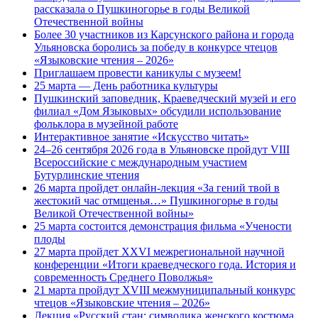
рассказала о Пушкиногорье в годы Великой
Отечественной войны
Более 30 участников из Карсунского района и города
Ульяновска боролись за победу в конкурсе чтецов
«Языковские чтения – 2026»
Приглашаем провести каникулы с музеем!
25 марта — День работника культуры
Пушкинский заповедник, Краеведческий музей и его
филиал «Дом Языковых» обсудили использование
фольклора в музейной работе
Интерактивное занятие «Искусство читать»
24–26 сентября 2026 года в Ульяновске пройдут VIII
Всероссийские с международным участием
Бутурлинские чтения
26 марта пройдет онлайн-лекция «За гений твой в
жестокий час отмщенья…» Пушкиногорье в годы
Великой Отечественной войны»
25 марта состоится демонстрация фильма «Учености
плоды
27 марта пройдет XXVI межрегиональной научной
конференции «Итоги краеведческого года. История и
современность Среднего Поволжья»
21 марта пройдут XVIII межмуниципальный конкурс
чтецов «Языковские чтения – 2026»
Лекция «Русский стан: символика женского костюма