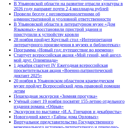
В Ульяновской области на развитие отрасли культуры в
2026 году направят почти 2,4 миллиарда рублей
Провели беседу с несовершеннолетними об
административной и уголовной ответственности
В Ульяновской области в литературном музее «Дом
Языковых» восстановили пристрой здания и
приступили к устройству кровли
28 ноября пройдет Круглый стол «Интерпретация
литературного произведения в музеях и библиотеках»
Программа «Новый год: путешествие во времени»
Стартует всероссийская акция «Мой гений, мой ангел,
мой друг. Олимпиада»
1 декабря стартует IV Ежегодная всероссийская
просветительская акция «Военно-патриотический
диктант 2025»
20 ноября в Ульяновском областном краеведческом
музее пройдет Всероссийский день правовой помощи
детям
Пешеходная экскурсия «Зимняя прогулка»
Учёный совет 19 ноября посвятят 155-летию отдельного
издания романа «Обрыв»
Экскурсия по выставке «И.А. Гончаров и декабристы»
Новогодний квест «Тайны дома Орловых»
Виртуальное представительство Государственного
мемориального историко-литературного и природно-