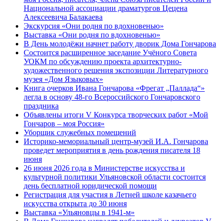
Национальной ассоциации драматургов Цецена
Алексеевича Балакаева
Экскурсия «Они родня по вдохновенью»
Выставка «Они родня по вдохновенью»
В День молодёжи начнет работу дворик Дома Гончарова
Состоится расширенное заседание Учёного Совета
УОКМ по обсуждению проекта архитектурно-
художественного решения экспозиции Литературного
музея «Дом Языковых»
Книга очерков Ивана Гончарова «Фрегат „Паллада“»
легла в основу 48-го Всероссийского Гончаровского
праздника
Объявлены итоги V Конкурса творческих работ «Мой
Гончаров – моя Россия»
Уборщик служебных помещений
Историко-мемориальный центр-музей И.А. Гончарова
проведет мероприятия в день рождения писателя 18
июня
26 июня 2026 года в Министерстве искусства и
культурной политики Ульяновской области состоится
день бесплатной юридической помощи
Регистрация для участия в Летней школе казачьего
искусства открыта до 30 июня
Выставка «Ульяновцы в 1941-м»