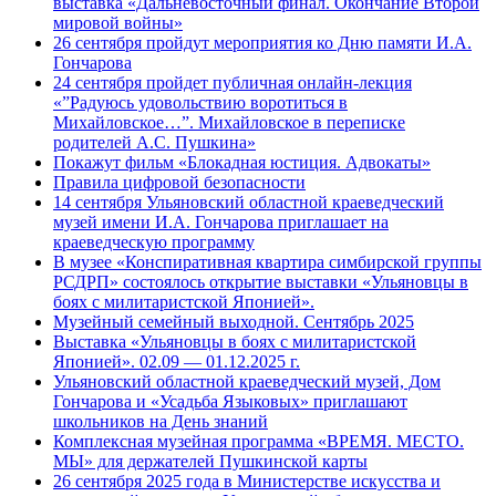
выставка «Дальневосточный финал. Окончание Второй
мировой войны»
26 сентября пройдут мероприятия ко Дню памяти И.А.
Гончарова
24 сентября пройдет публичная онлайн-лекция
«”Радуюсь удовольствию воротиться в
Михайловское…”. Михайловское в переписке
родителей А.С. Пушкина»
Покажут фильм «Блокадная юстиция. Адвокаты»
Правила цифровой безопасности
14 сентября Ульяновский областной краеведческий
музей имени И.А. Гончарова приглашает на
краеведческую программу
В музее «Конспиративная квартира симбирской группы
РСДРП» состоялось открытие выставки «Ульяновцы в
боях с милитаристской Японией».
Музейный семейный выходной. Сентябрь 2025
Выставка «Ульяновцы в боях с милитаристской
Японией». 02.09 — 01.12.2025 г.
Ульяновский областной краеведческий музей, Дом
Гончарова и «Усадьба Языковых» приглашают
школьников на День знаний
Комплексная музейная программа «ВРЕМЯ. МЕСТО.
МЫ» для держателей Пушкинской карты
26 сентября 2025 года в Министерстве искусства и