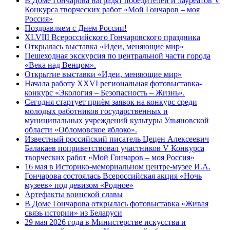
В Доме Гончарова наградят победителей и лауреатов V
Конкурса творческих работ «Мой Гончаров – моя
Россия»
Поздравляем с Днем России!
XLVIII Всероссийского Гончаровского праздника
Открылась выставка «Идеи, меняющие мир»
Пешеходная экскурсия по центральной части города
«Века над Венцом».
Открытие выставки «Идеи, меняющие мир»
Начала работу XXVI региональная фотовыставка-
конкурс «Экология – Безопасность – Жизнь».
Сегодня стартует приём заявок на конкурс среди
молодых работников государственных и
муниципальных учреждений культуры Ульяновской
области «Обломовское яблоко».
Известный российский писатель Цецен Алексеевич
Балакаев поприветствовал участников V Конкурса
творческих работ «Мой Гончаров – моя Россия»
16 мая в Историко-мемориальном центре-музее И.А.
Гончарова состоялась Всероссийская акция «Ночь
музеев» под девизом «Родное»
Артефакты воинской славы
В Доме Гончарова открылась фотовыставка «Живая
связь истории» из Беларуси
29 мая 2026 года в Министерстве искусства и