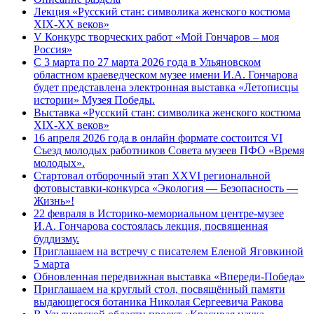
Лекция «Русский стан: символика женского костюма
XIX-XX веков»
V Конкурс творческих работ «Мой Гончаров – моя
Россия»
С 3 марта по 27 марта 2026 года в Ульяновском
областном краеведческом музее имени И.А. Гончарова
будет представлена электронная выставка «Летописцы
истории» Музея Победы.
Выставка «Русский стан: символика женского костюма
XIX-XX веков»
16 апреля 2026 года в онлайн формате состоится VI
Съезд молодых работников Совета музеев ПФО «Время
молодых».
Стартовал отборочный этап XXVI региональной
фотовыставки-конкурса «Экология — Безопасность —
Жизнь»!
22 февраля в Историко-мемориальном центре-музее
И.А. Гончарова состоялась лекция, посвященная
буддизму.
Приглашаем на встречу с писателем Еленой Яговкиной
5 марта
Обновленная передвижная выставка «Впереди-Победа»
Приглашаем на круглый стол, посвящённый памяти
выдающегося ботаника Николая Сергеевича Ракова