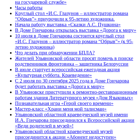
на государевой службе»
Часы работы
Круглый стол «И.С. Глазунов – иллюстратор романа
“Обрыв”» приурочили к 95-летию художника.
Начала работу выставка «Сказки А.С. Пушкина»
В Доме Гончарова открылась выставка «Дорога к миру»
10 июля в Доме Гончарова состоится круглый стол
«И.С. Глазунов – иллюстратор романа “Обрыв”» (к 95-
летию художника)
Что делать при обнаружении БПЛА?
Жителей Ульяновской области просят помочь в поиске
родственников фронтовика – защитника Белоруссии
В июле стартует всероссийская ежегодная акция
«Культурная суббота. Краеведение»
С 2 июля по 30 сентября 2025 года в Доме Гончарова
будет работать выставка «Дорога к миру»
В Ульяновске приступили к ремонтно-реставрационным
работам здания Литературного музея «Дом Языковых»
Познавательная игра «Герой своего времени»
Мастер-класс «Храни меня мой талисман»
Ульяновский областной краеведческий музей имени
И.А. Гончарова присоединился к Всероссийской акции
«Веди родителей в музей»!
Ульяновский областной краеведческий музей
присоединится к акции «Абонент недоступен»