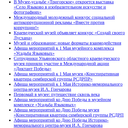
В Музее-усадьбе «Тригорское» откроется выставка
«Село Языково в изобразительном искусстве и
фотографиях»
Международный молодежный конкурс социальной
антикоррупционной рекламы «Вместе против
коррупции!»
Краеведческий музей объявляет конкурс «Создай своего
Лусхана»
Музей и образование: новые форматы взаимодействия
Афиша мероприятий к 1 Мая музейного комплекса
«Усадьба Языковых»
Сотрудники Ульяновского областного краеведческого
музея приняли участие в Международной акции
«Диктант Победы»
Афиша мероприятий к 1 Мая музея «Конспиративная
квартира симбирской группы РСДРПР»
Афиша мероприятий к 1 Мая Историко-мемориального
центра-музея И.А. Гончарова
Первомай в музее: путешествие сквозь века
Афиша мероприятий ко Дню Победы в музейном
комплексе «Усадьба Языковых»
Афиша мероприятий ко Дню Победы музея
«Конспиративная квартира симбирской группы РСДРП
Афиша мероприятий ко Дню Победы Историко-
мемориального центра-музея И.А. Гончарова