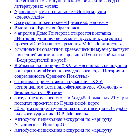
посвятили итогам пушкинского юбилейного года в
литературных музеях
Урок-экскурсия по выставке «История души
человеческой»
Экскурсия по выставке «Время выбрало нас»
Выставка «Время выбрало нас»
4 апреля в Доме Гончарова откроется выставка
«История души человеческой»: русский культурный
проект «Герой нашего времени» М.Ю. Лермонтова»
Ульяновский областной краеведческий музей участвует
в весенней акции для владельцев Пушкинской карты
«Веди родителей в музей»
В Ульяновске пройдет XXV межрегиональная научная
конференция «Итоги краеведческого года. История и
современность Среднего Поволжья»
Стартовал прием заявок на участие в XXV
региональном фестивале-фотоконкурсе «Экология –
Безопасность – Жизнь»
Заседание круглого стола в Усадьбе Языковых 21 марта
посвятят проектам по Пушкинской карте
20 марта пройдет публичная онлайн-лекция «О судьбе
русского художника В.В. Мешкова»
Автобусно-пешеходная экскурсия по маршруту
Ульяновск — Йошкар-Ола
Автобусно-пешеходная экскурсия по маршруту