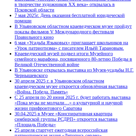
в творчестве художников XX века» открылась в
Псковской области
7 мая 2025г. День оказания бесплатной юридической
помощи
В Ульяновском областном краеведческом музее пройдут
показы фильмов V Международного фестиваля
Правильного кино
6 мая «Усадьба Языковых» приглашает школьников на
«Урок патриотизма» с писателем Ильёй Тарановым.
Краеведческий музей подвел итоги Музейного
семейного марафона, посвященного 80-летию Победы в
Великой Отечественной войне
В Ульяновске открылась выставка из Музея-усадьбы Н.Г.
Чернышевского
30 апреля 2025 г. в Ульяновском областном
краеведческом музее откроется обновлённая выставка
«Война. Победа. Память»
С 25 апреля по 20 июня 2025 г. будет работать выставка
«Пока музы не молчали…» о культурной и научной
жизни прифронтового Саратова
30.04.2025 в Музее «Конспиративная квартира
симбирской группы РСДРП» откроется выставка
«Площадь Победы»
25 апреля стартует ежегодная всероссийская
патриотическая акция «Летопись сердец»