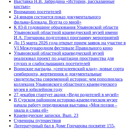
Выставка Н.В. Забродина «Истории, рассказанные
кистью»
Вниманию посетителей
24 января состоится показ документального
фильма«Блокада. Всегда со мной»
К 83-й годовщине образования Ульяновской области
Ульяновский областной краеведческий музей имени
И.А. Гончарова подготовил программу мероприятий
До 15 марта 2026 года открыт прием заявок на участие в
VI Международном фестивале Правильного кино
Ульяновский областной краеведческий музей
реализовал проект по адаптации пространства для
глухих и слабослышащих посетителей
Воинские награды, «сенгилеевский клад», новые сорта
симбирцита, жертвенник и документальные
свидетельства современной истории: чем пополнилась
коллекция Ульяновского областного краеведческого
музея в юбилейном году
27 декабря стартует акция «Веди родителей в музей»
В Сурском районном историко-краеведческом музее
начала работу передвижная выставка «Моя поэзия –
хвала и слава ей»
Краеведческие записки. Вып. 23
Сувениры путешествия
Литературный бал в Доме Гончарова посвятят 155-