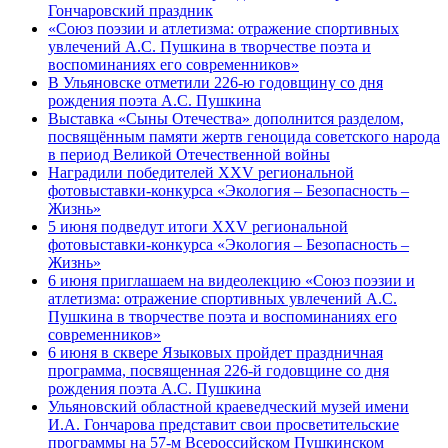
Гончаровский праздник
«Союз поэзии и атлетизма: отражение спортивных
увлечений А.С. Пушкина в творчестве поэта и
воспоминаниях его современников»
В Ульяновске отметили 226-ю годовщину со дня
рождения поэта А.С. Пушкина
Выставка «Сыны Отечества» дополнится разделом,
посвящённым памяти жертв геноцида советского народа
в период Великой Отечественной войны
Наградили победителей XXV региональной
фотовыставки-конкурса «Экология – Безопасность –
Жизнь»
5 июня подведут итоги XXV региональной
фотовыставки-конкурса «Экология – Безопасность –
Жизнь»
6 июня приглашаем на видеолекцию «Союз поэзии и
атлетизма: отражение спортивных увлечений А.С.
Пушкина в творчестве поэта и воспоминаниях его
современников»
6 июня в сквере Языковых пройдет праздничная
программа, посвященная 226-й годовщине со дня
рождения поэта А.С. Пушкина
Ульяновский областной краеведческий музей имени
И.А. Гончарова представит свои просветительские
программы на 57-м Всероссийском Пушкинском