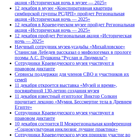
акция «Историческая ночь в музее — 2025»
12 декабря в музее «Конспиративная квартира
симбирской группы РСДРП» пройдет Региональная
акция «Историческая ночь — 2025»
12 декабря в Краеведческом музее пройдет Региональная
акция «Историческая ночь — 2025»
12 декабря пройдет Региональная акция «Историческая
ночь — 2025»
Научный сотрудник музея-усадьбы «Михайловское»
Станислав Лебедев рассказал о мифологемах в прологе
поэмы А.С. Пушкина “Руслан и Людмила”»
Сотрудники Краеведческого музея участвуют в
правовом диктанте
Сервисы поддержки для членов СВО и участников их
семей
11 декабря откроется выставка «Музей и время»,
посвящённой 130-летию создания музея
11 декабря известный египтолог Виктор Солкин
прочитает лекцию «Мумия. Бессмертие тела в Древнем
Египте»
Сотрудники Краеведческого музея участвуют в
правовом диктанте
10 декабря состоится II Межрегиональная конференция
«Cоциокультурная инклюзия: лучшие практики»
Сотрудники Краеведческого музея приняли участие во