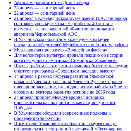
Афиша мероприятий ко Дню Победы
28 апреля — санитарный день
22 апреля — санитарный день
21 апреля в Краеведческом музее имени И.А. Гончарова
состоялся урок мужества «Чернобыль: 40 лет вне
времени…», посвящённый 40-летию ликвидации
аварии на Чернобыльской АЭС.
В Ульяновском областном краеведческом музее
наградили победителей Музейного семейного марафона
Музыкальная программа «Волшебная флейта»
Для волонтеров культуры провели лекцию об истории
архитектурных памятников Симбирска-Ульяновска
Школы, работа с авторами и помощь объектам наследия:
стартует программа «Сохраняем наследие вместе»
14 апреля в рамках Форума развития Ульяновской
области Губернатор региона Алексей Русских провел
пленарное заседание, где подвел итоги работы за 5 лет и
обозначил векторы развития региона до 2036 года
24 апреля пройдет Международная историко-
просветительская патриотическая акция «Диктант
Победы»
В Ульяновске обсудили современные подходы к
проведению экскурсий
Посетители Ульяновского областного музея смогут
ознакомиться с электронной выставкой «Легендарная