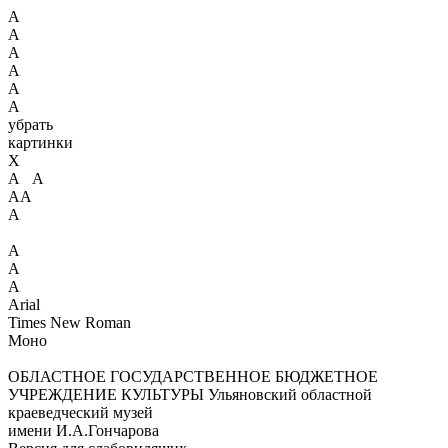
А
А
А
А
А
А
убрать
картинки
X
А А
АА
А
А
А
А
Arial
Times New Roman
Моно
ОБЛАСТНОЕ ГОСУДАРСТВЕННОЕ БЮДЖЕТНОЕ
УЧРЕЖДЕНИЕ КУЛЬТУРЫ
Ульяновский областной
краеведческий музей
имени И.А.Гончарова