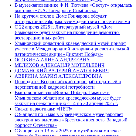
В музее-заповеднике Ф.И. Тютчева «Овстуг» открылась
выставка «И.А. Гончаров и Симбирск».
На круглом столе в Доме Гончарова обсудят
интерактивные формы взаимодействия с посетителями
С 22 апреля 2025 г. Литературный музей «Дом
Языковых» будет закрыт на проведение ремонтно-
реставрационных работ
Ульяновский областной краеведческий музей примет
участие в Международной историко-просветительской
патриотической акции «Диктант Победы»
ОСОКИНА АЛИНА АНДРЕЕВНА
МЕЛИХОВ АЛЕКСАНДР МОТЕЛЬЕВИЧ
ДОМАНСКИЙ ВАЛЕРИЙ АНАТОЛЬЕВИЧ
АВЕРИНА МАРИЯ АЛЕКСАНДРОВНА
Проводится Всероссийский опрос работодателей о
перспективной кадровой потребности
Выставочный зал «Война. Победа. Память» в
Ульяновском областном краеведческом музее будет
закрыт на реэкспозицию с 14 по 30 апреля 2025 г.
Скажи наркотикам: «НЕТ!»
С 9 апреля по 5 мая в Краеведческом музее работает
электронная выставка «Брестская крепость. Западный
форпост Отечества»
С 8 апреля по 13 мая 2025 г. в музейном комплексе