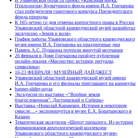
В Ульяновской области проект «Красивая наука.
Птилология» Культурного фонда имени И.А. Гончарова
стал победителем грантового конкурса Президентского
фонда природы
К 165-летию со дня отмены крепостного права в России
Ульяновский областной краеведческий музей разработал
экскурсию «Земля и воля»
График работы Ульяновского областного краеведческого
музея имени И.А. Гончарова на праздничные дни
Память А.С. Пушкина почтили минутой молчания
26 февраля в Доме Гончарова пройдет публичная
онлайн-лекция «Масонство: история, ритуалы,
символика»
16-23 ФЕВРАЛЯ | МУЗЕЙНЫЙ ДАЙДЖЕСТ
Ульяновский областной краеведческий музей имени
И.А. Гончарова и его филиалы приглашают на каникулы
banner-slider-usyaz
Экскурсия по выставке «“Вообще земля
благословенная”. Достоевский и Сибирь»
Выставка «Николай Карамзин. История в некотором
смысле…» экспонируется в музее Е.А. Боратынского в
Казани
Тематическая экскурсия «Шепот прошлого. Из истории
формирования археологической коллекции
Ульяновского областного краеведческого музея»