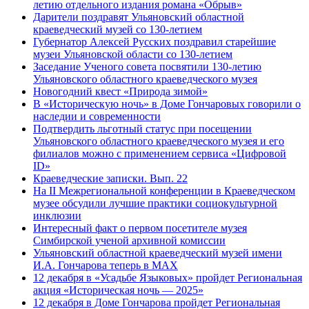
летию отдельного издания романа «Обрыв»
Дарители поздравят Ульяновский областной
краеведческий музей со 130-летием
Губернатор Алексей Русских поздравил старейшие
музеи Ульяновской области со 130-летием
Заседание Ученого совета посвятили 130-летию
Ульяновского областного краеведческого музея
Новогодний квест «Природа зимой»
В «Историческую ночь» в Доме Гончаровых говорили о
наследии и современности
Подтвердить льготный статус при посещении
Ульяновского областного краеведческого музея и его
филиалов можно с применением сервиса «Цифровой
ID»
Краеведческие записки. Вып. 22
На II Межрегиональной конференции в Краеведческом
музее обсудили лучшие практики социокультурной
инклюзии
Интересный факт о первом посетителе музея
Симбирской ученой архивной комиссии
Ульяновский областной краеведческий музей имени
И.А. Гончарова теперь в MAX
12 декабря в «Усадьбе Языковых» пройдет Региональная
акция «Историческая ночь — 2025»
12 декабря в Доме Гончарова пройдет Региональная