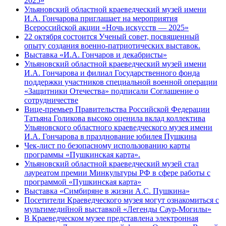
2025»
Ульяновский областной краеведческий музей имени
И.А. Гончарова приглашает на мероприятия
Всероссийской акции «Ночь искусств — 2025»
22 октября состоится Ученый совет, посвященный
опыту создания военно-патриотических выставок.
Выставка «И.А. Гончаров и декабристы»
Ульяновский областной краеведческий музей имени
И.А. Гончарова и филиал Государственного фонда
поддержки участников специальной военной операции
«Защитники Отечества» подписали Соглашение о
сотрудничестве
Вице-премьер Правительства Российской Федерации
Татьяна Голикова высоко оценила вклад коллектива
Ульяновского областного краеведческого музея имени
И.А. Гончарова в празднование юбилея Пушкина
Чек-лист по безопасному использованию карты
программы «Пушкинская карта».
Ульяновский областной краеведческий музей стал
лауреатом премии Минкультуры РФ в сфере работы с
программой «Пушкинская карта»
Выставка «Симбиряне в жизни А.С. Пушкина»
Посетители Краеведческого музея могут ознакомиться с
мультимедийной выставкой «Легенды Саур-Могилы»
В Краеведческом музее представлена электронная