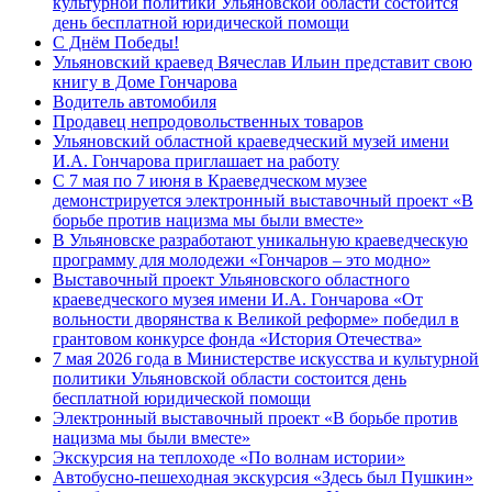
культурной политики Ульяновской области состоится
день бесплатной юридической помощи
С Днём Победы!
Ульяновский краевед Вячеслав Ильин представит свою
книгу в Доме Гончарова
Водитель автомобиля
Продавец непродовольственных товаров
Ульяновский областной краеведческий музей имени
И.А. Гончарова приглашает на работу
С 7 мая по 7 июня в Краеведческом музее
демонстрируется электронный выставочный проект «В
борьбе против нацизма мы были вместе»
В Ульяновске разработают уникальную краеведческую
программу для молодежи «Гончаров – это модно»
Выставочный проект Ульяновского областного
краеведческого музея имени И.А. Гончарова «От
вольности дворянства к Великой реформе» победил в
грантовом конкурсе фонда «История Отечества»
7 мая 2026 года в Министерстве искусства и культурной
политики Ульяновской области состоится день
бесплатной юридической помощи
Электронный выставочный проект «В борьбе против
нацизма мы были вместе»
Экскурсия на теплоходе «По волнам истории»
Автобусно-пешеходная экскурсия «Здесь был Пушкин»