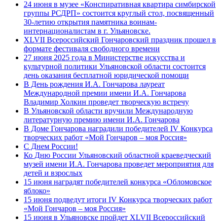
24 июня в музее «Конспиративная квартира симбирской
группы РСДРП» состоится круглый стол, посвященный
30-летию открытия памятника воинам-
интернационалистам в г. Ульяновске.
XLVII Всероссийский Гончаровский праздник прошел в
формате фестиваля свободного времени
27 июня 2025 года в Министерстве искусства и
культурной политики Ульяновской области состоится
день оказания бесплатной юридической помощи
В День рождения И.А. Гончарова лауреат
Международной премии имени И.А. Гончарова
Владимир Холкин проведет творческую встречу
В Ульяновской области вручили Международную
литературную премию имени И.А. Гончарова
В Доме Гончарова наградили победителей IV Конкурса
творческих работ «Мой Гончаров – моя Россия»
С Днем России!
Ко Дню России Ульяновский областной краеведческий
музей имени И.А. Гончарова проведет мероприятия для
детей и взрослых
15 июня наградят победителей конкурса «Обломовское
яблоко»
15 июня подведут итоги IV Конкурса творческих работ
«Мой Гончаров – моя Россия»
15 июня в Ульяновске пройдет XLVII Всероссийский