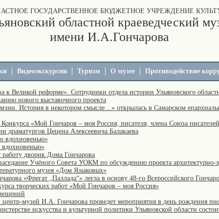
ЛАСТНОЕ ГОСУДАРСТВЕННОЕ БЮДЖЕТНОЕ УЧРЕЖДЕНИЕ КУЛЬТ
ьяновский областной краеведческий му
имени И.А.Гончарова
ки
Видеоэкскурсии
Туризм
О музее
Противодействие корр
ва к Великой реформе». Сотрудники отдела истории Ульяновского областн
данию нового выставочного проекта
мзин. История в некотором смысле…» открылась в Самарском епархиаль
Конкурса «Мой Гончаров – моя Россия, писателя, члена Союза писателе
и драматургов Цецена Алексеевича Балакаева
по вдохновенью»
о вдохновенью»
 работу дворик Дома Гончарова
заседание Учёного Совета УОКМ по обсуждению проекта архитектурно-
тературного музея «Дом Языковых»
чарова «Фрегат „Паллада“» легла в основу 48-го Всероссийского Гончар
урса творческих работ «Мой Гончаров – моя Россия»
мещений
центр-музей И.А. Гончарова проведет мероприятия в день рождения пис
истерстве искусства и культурной политики Ульяновской области состои