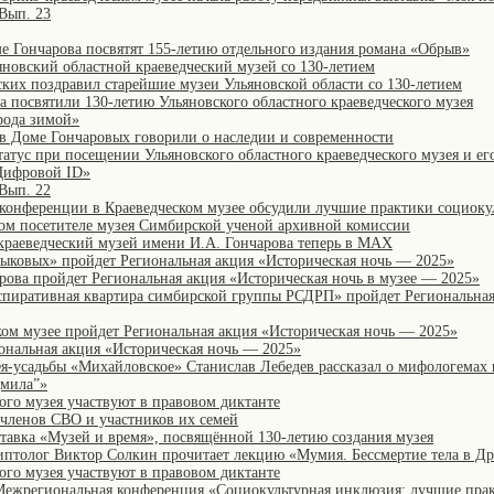
 Вып. 23
е Гончарова посвятят 155-летию отдельного издания романа «Обрыв»
яновский областной краеведческий музей со 130-летием
ских поздравил старейшие музеи Ульяновской области со 130-летием
а посвятили 130-летию Ульяновского областного краеведческого музея
рода зимой»
в Доме Гончаровых говорили о наследии и современности
татус при посещении Ульяновского областного краеведческого музея и е
Цифровой ID»
 Вып. 22
конференции в Краеведческом музее обсудили лучшие практики социок
ом посетителе музея Симбирской ученой архивной комиссии
краеведческий музей имени И.А. Гончарова теперь в MAX
Языковых» пройдет Региональная акция «Историческая ночь — 2025»
арова пройдет Региональная акция «Историческая ночь в музее — 2025»
нспиративная квартира симбирской группы РСДРП» пройдет Региональная
ском музее пройдет Региональная акция «Историческая ночь — 2025»
иональная акция «Историческая ночь — 2025»
я-усадьбы «Михайловское» Станислав Лебедев рассказал о мифологемах 
мила”»
ого музея участвуют в правовом диктанте
членов СВО и участников их семей
ставка «Музей и время», посвящённой 130-летию создания музея
гиптолог Виктор Солкин прочитает лекцию «Мумия. Бессмертие тела в Д
ого музея участвуют в правовом диктанте
I Межрегиональная конференция «Cоциокультурная инклюзия: лучшие пра