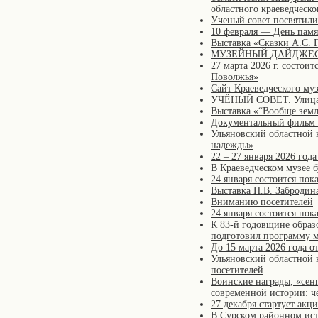
областного краеведческо
Ученый совет посвятили
10 февраля — День пам
Выставка «Сказки А.С.
МУЗЕЙНЫЙ ДАЙДЖЕСТ
27 марта 2026 г. состо
Поволжья»
Сайт Краеведческого му
УЧЁНЫЙ СОВЕТ. Улица Г
Выставка «“Вообще земл
Документальный фильм 
Ульяновский областной 
надежды»
22 – 27 января 2026 год
В Краеведческом музее 
24 января состоится по
Выставка Н.В. Забродин
Вниманию посетителей
24 января состоится пок
К 83-й годовщине образ
подготовил программу 
До 15 марта 2026 года 
Ульяновский областной 
посетителей
Воинские награды, «сен
современной истории: ч
27 декабря стартует акц
В Сурском районном исто