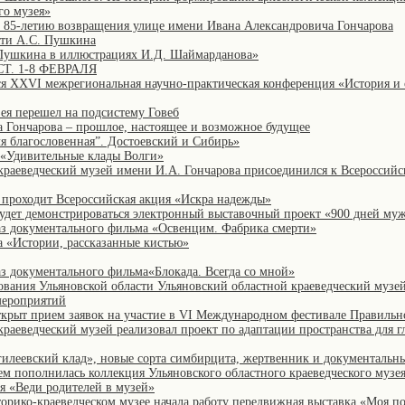
го музея»
 85-летию возвращения улице имени Ивана Александровича Гончарова
яти А.С. Пушкина
 Пушкина в иллюстрациях И.Д. Шаймарданова»
. 1-8 ФЕВРАЛЯ
ится XXVI межрегиональная научно-практическая конференция «История и
зея перешел на подсистему Говеб
ончарова – прошлое, настоящее и возможное будущее
я благословенная”. Достоевский и Сибирь»
«Удивительные клады Волги»
краеведческий музей имени И.А. Гончарова присоединился к Всероссийс
а проходит Всероссийская акция «Искра надежды»
будет демонстрироваться электронный выставочный проект «900 дней му
каз документального фильма «Освенцим. Фабрика смерти»
а «Истории, рассказанные кистью»
аз документального фильма«Блокада. Всегда со мной»
ования Ульяновской области Ульяновский областной краеведческий музе
мероприятий
открыт прием заявок на участие в VI Международном фестивале Правильн
краеведческий музей реализовал проект по адаптации пространства для 
гилеевский клад», новые сорта симбирцита, жертвенник и документальны
ем пополнилась коллекция Ульяновского областного краеведческого музе
ия «Веди родителей в музей»
рико-краеведческом музее начала работу передвижная выставка «Моя поэ