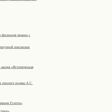
го филиалов можно с
ультурной инклюзии
 акция «Историческая
в прологе поэмы А.С.
ревнем Египте»
ктики»