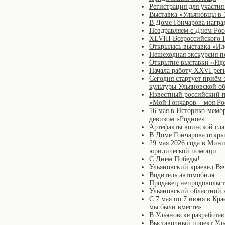
Регистрация для участия
Выставка «Ульяновцы в 
В Доме Гончарова награ
Поздравляем с Днем Рос
XLVIII Всероссийского 
Открылась выставка «И
Пешеходная экскурсия п
Открытие выставки «Ид
Начала работу XXVI рег
Сегодня стартует приём
культуры Ульяновской о
Известный российский п
«Мой Гончаров – моя Ро
16 мая в Историко-мемо
девизом «Родное»
Артефакты воинской сл
В Доме Гончарова откры
29 мая 2026 года в Мини
юридической помощи
С Днём Победы!
Ульяновский краевед Вя
Водитель автомобиля
Продавец непродовольст
Ульяновский областной 
С 7 мая по 7 июня в Кр
мы были вместе»
В Ульяновске разработа
Выставочный проект Уль