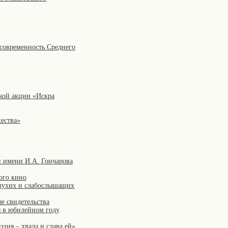
 современность Среднего
кой акции «Искра
жества»
й имени И.А. Гончарова
ого кино
глухих и слабослышащих
е свидетельства
я в юбилейном году
зия – хвала и слава ей»