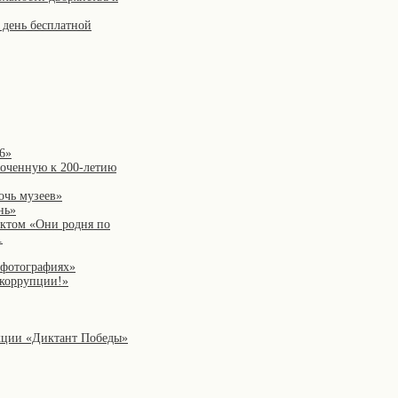
 день бесплатной
6»
роченную к 200-летию
очь музеев»
нь»
ектом «Они родня по
.
 фотографиях»
коррупции!»
акции «Диктант Победы»