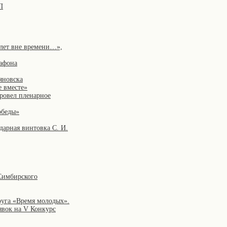
П
 лет вне времени…»,
рафона
яновска
е вместе»
провел пленарное
обеды»
дарная винтовка С. И.
 Симбирского
руга «Время молодых».
явок на V Конкурс