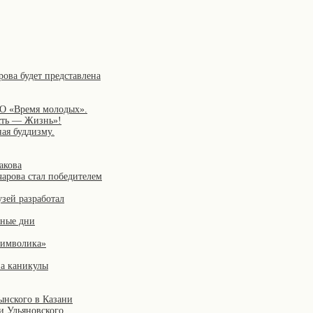
рова будет представлена
ФО «Время молодых».
сть — Жизнь»!
ая буддизму.
акова
чарова стал победителем
зей разработал
чные дни
символика»
на каникулы
ынского в Казани
и Ульяновского