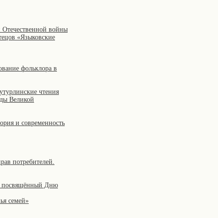
й Отечественной войны
чтецов «Языковские
ование фольклора в
Бутурлинские чтения
оды Великой
ория и современность
рав потребителей.
а, посвящённый Дню
ья семей»