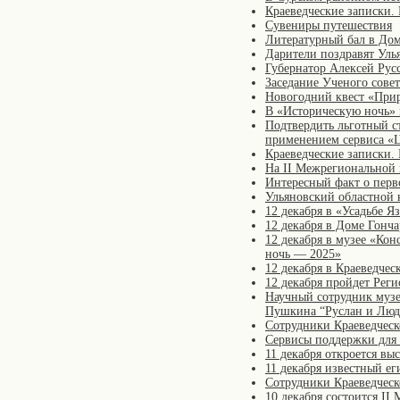
Краеведческие записки.
Сувениры путешествия
Литературный бал в Дом
Дарители поздравят Уль
Губернатор Алексей Рус
Заседание Ученого совет
Новогодний квест «При
В «Историческую ночь» 
Подтвердить льготный с
применением сервиса «
Краеведческие записки.
На II Межрегиональной 
Интересный факт о перв
Ульяновский областной 
12 декабря в «Усадьбе 
12 декабря в Доме Гонч
12 декабря в музее «Ко
ночь — 2025»
12 декабря в Краеведче
12 декабря пройдет Рег
Научный сотрудник музе
Пушкина “Руслан и Люд
Сотрудники Краеведческ
Сервисы поддержки для 
11 декабря откроется вы
11 декабря известный е
Сотрудники Краеведческ
10 декабря состоится I