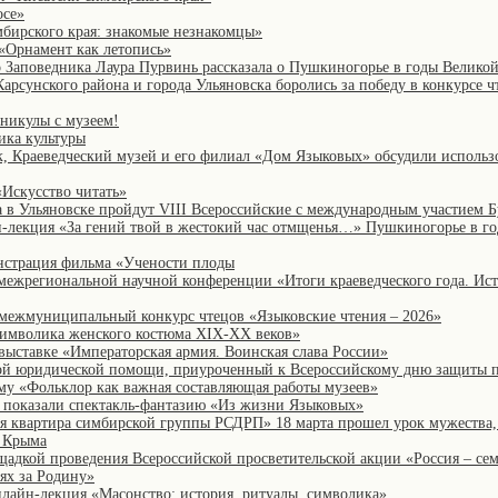
осе»
бирского края: знакомые незнакомцы»
 «Орнамент как летопись»
Заповедника Лаура Пурвинь рассказала о Пушкиногорье в годы Велико
Карсунского района и города Ульяновска боролись за победу в конкурсе 
никулы с музеем!
ика культуры
 Краеведческий музей и его филиал «Дом Языковых» обсудили использ
«Искусство читать»
да в Ульяновске пройдут VIII Всероссийские с международным участием 
н-лекция «За гений твой в жестокий час отмщенья…» Пушкиногорье в г
онстрация фильма «Учености плоды
межрегиональной научной конференции «Итоги краеведческого года. Ист
 межмуниципальный конкурс чтецов «Языковские чтения – 2026»
символика женского костюма XIX-XX веков»
 выставке «Императорская армия. Воинская слава России»
ой юридической помощи, приуроченный к Всероссийскому дню защиты п
ему «Фольклор как важная составляющая работы музеев»
 показали спектакль-фантазию «Из жизни Языковых»
ая квартира симбирской группы РСДРП» 18 марта прошел урок мужеств
и Крыма
щадкой проведения Всероссийской просветительской акции «Россия – сем
ях за Родину»
нлайн-лекция «Масонство: история, ритуалы, символика»