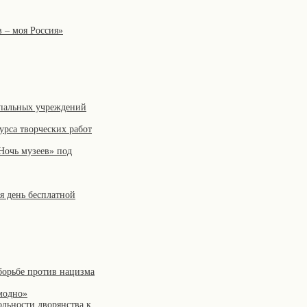
 – моя Россия»
ипальных учреждений
урса творческих работ
Ночь музеев» под
я день бесплатной
борьбе против нацизма
модно»
ольности дворянства к