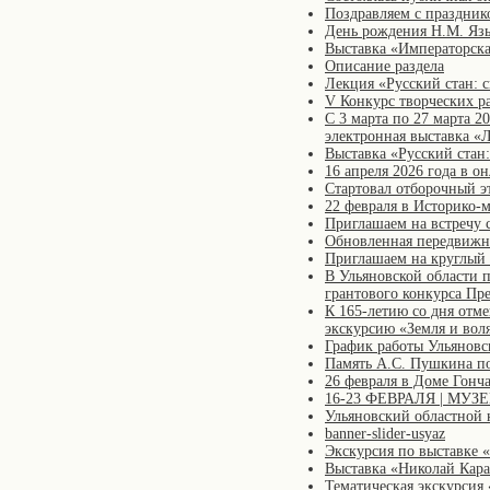
Поздравляем с праздник
День рождения Н.М. Язы
Выставка «Императорска
Описание раздела
Лекция «Русский стан: 
V Конкурс творческих р
С 3 марта по 27 марта 2
электронная выставка «
Выставка «Русский стан
16 апреля 2026 года в 
Стартовал отборочный 
22 февраля в Историко-
Приглашаем на встречу 
Обновленная передвижн
Приглашаем на круглый 
В Ульяновской области 
грантового конкурса Пр
К 165-летию со дня отм
экскурсию «Земля и вол
График работы Ульяновс
Память А.С. Пушкина п
26 февраля в Доме Гонч
16-23 ФЕВРАЛЯ | МУ
Ульяновский областной 
banner-slider-usyaz
Экскурсия по выставке 
Выставка «Николай Кара
Тематическая экскурсия