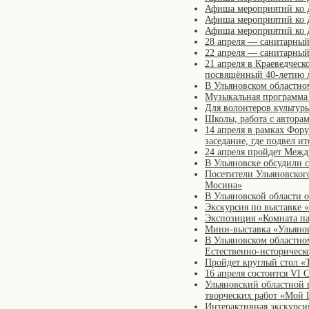
Афиша мероприятий ко 
Афиша мероприятий ко 
Афиша мероприятий ко
28 апреля — санитарный
22 апреля — санитарный
21 апреля в Краеведческ
посвящённый 40-летию 
В Ульяновском областно
Музыкальная программа
Для волонтеров культур
Школы, работа с автора
14 апреля в рамках Фор
заседание, где подвел и
24 апреля пройдет Межд
В Ульяновске обсудили 
Посетители Ульяновского
Мосина»
В Ульяновской области 
Экскурсия по выставке 
Экспозиция «Комната па
Мини-выставка «Ульяно
В Ульяновском областно
Естественно-историческ
Пройдет круглый стол «
16 апреля состоится VI
Ульяновский областной к
творческих работ «Мой 
Интерактивная экскурси