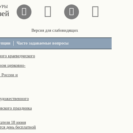
УРЫ
зей
Версия для слабовидящих
упции
Часто задаваемые вопросы
ого краеведческого
ном церковно-
й России и
художественного
овского праздника
ателя 18 июня
тся день бесплатной