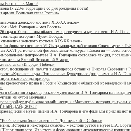
ом Весны — 8 Марта!
кова (к 223-й годовщине со дня рождения поэта)
я армия. Воинская слава России»
символика женского костюма XIX-XX веков»
абот «Мой Гончаров – моя Россия»
026 года в Ульяновском областном краеведческом музее имени И.А. Гонча
Летописцы истории» Музея Победы.
: символика женского костюма XIX-XX веков»
онлайн формате состоится VI Съезд молодых работников Совета музеев П
этап XXVI региональной фотовыставки-конкурса «Экология — Безопасно
мемориальном центре-музее И.А. Гончарова состоялась лекция, посвященн
с писателем Еленой Яговкиной 5 марта
ая выставка «Впереди-Победа»
стол, посвящённый памяти выдающегося ботаника Николая Сергеевича Р
проект «Красивая наука. Птилология» Культурного фонда имени И.А. Гон
езидентского фонда природы
ены крепостного права в России Ульяновский областной краеведческий му
я»
кого областного краеведческого музея имени И.А. Гончарова на праздни
очтили минутой молчания
арова пройдет публичная онлайн-лекция «Масонство: история, ритуалы, 
ЗЕЙНЫЙ ДАЙДЖЕСТ
краеведческий музей имени И.А. Гончарова и его филиалы приглашают 
«“Вообще земля благословенная”. Достоевский и Сибирь»
мзин. История в некотором смысле…» экспонируется в музее Е.А. Борат
 «Шепот прошлого. Из истории формирования археологической коллекци