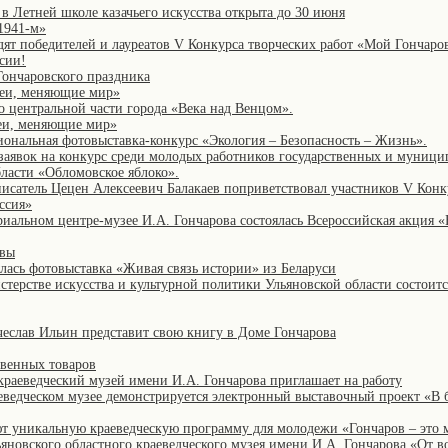
 в Летней школе казачьего искусства открыта до 30 июня
1941-м»
дят победителей и лауреатов V Конкурса творческих работ «Мой Гончаров
сии!
Гончаровского праздника
деи, меняющие мир»
о центральной части города «Века над Венцом».
еи, меняющие мир»
иональная фотовыставка-конкурс «Экология – Безопасность – Жизнь».
 заявок на конкурс среди молодых работников государственных и муниц
бласти «Обломовское яблоко».
исатель Цецен Алексеевич Балакаев поприветствовал участников V Конк
ссия»
риальном центре-музее И.А. Гончарова состоялась Всероссийская акция «
авы
лась фотовыставка «Живая связь истории» из Беларуси
стерстве искусства и культурной политики Ульяновской области состоитс
чеслав Ильин представит свою книгу в Доме Гончарова
венных товаров
краеведческий музей имени И.А. Гончарова приглашает на работу
аеведческом музее демонстрируется электронный выставочный проект «В 
ют уникальную краеведческую программу для молодежи «Гончаров – это 
яновского областного краеведческого музея имени И.А. Гончарова «От в