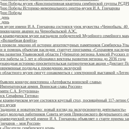
Дню Победы музея «Конспиративная квартира симбирской группы РСДР
Дню Победы Историко-мемориального центра-музея И.А. Гончарова
 Дню Победы
 день
 день
ом музее имени И.А. Гончарова состоялся урок мужества «Чернобыль: 40
ликвидации аварии на Чернобыльской АЭС.
м краеведческом музее наградили победителей Музейного семейного ма
 «Волшебная флейта»
ы провели лекцию об истории архитектурных памятников Симбирска-Уль
ми и помощь объектам наследия: стартует программа «Сохраняем наследи
ума развития Ульяновской области Губернатор региона Алексей Русских 
тоги работы за 5 лет и обозначил векторы развития региона до 2036 года
ународная историко-просветительская патриотическая акция «Диктант П
современные подходы к проведению экскурсий
 областного музея смогут ознакомиться с электронной выставкой «Леген
объявлен конкурс-викторина «Артефакты воинской славы»
«Императорская армия. Воинская слава России»
мяти С.А. Бутурлина»
вск Серафима Титова»
м краеведческом музее состоялся круглый стол, посвящённый 117-летию
ого музея
Традиции и новаторство: новый взгляд на экскурсионную деятельность»
 Съезд молодых работников Совета музеев Приволжского федерального ок
раеведческий музей имени И.А. Гончарова объявляет о старте приема за
Гончаров – моя Россия»
я «Писатели симбирского края»