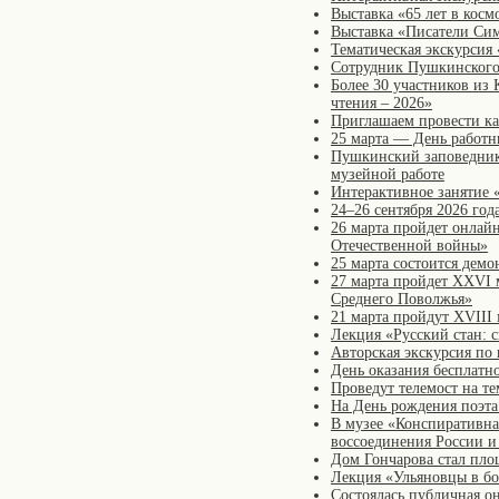
Выставка «65 лет в косм
Выставка «Писатели Сим
Тематическая экскурсия
Сотрудник Пушкинского 
Более 30 участников из 
чтения – 2026»
Приглашаем провести ка
25 марта — День работн
Пушкинский заповедник,
музейной работе
Интерактивное занятие 
24–26 сентября 2026 го
26 марта пройдет онлай
Отечественной войны»
25 марта состоится дем
27 марта пройдет XXVI 
Среднего Поволжья»
21 марта пройдут XVIII
Лекция «Русский стан: 
Авторская экскурсия по
День оказания бесплатн
Проведут телемост на т
На День рождения поэта
В музее «Конспиративн
воссоединения России 
Дом Гончарова стал пло
Лекция «Ульяновцы в бо
Состоялась публичная о