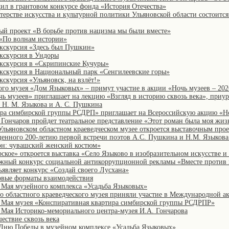
ил в грантовом конкурсе фонда «История Отечества»
терстве искусства и культурной политики Ульяновской области состоится
й проект «В борьбе против нацизма мы были вместе»
 «По волнам истории»
кскурсия «Здесь был Пушкин»
кскурсия в Ундоры
экскурсия в «Скрипинские Кучуры»
кскурсия в Национальный парк «Сенгилеевские горы»
скурсия «Ульяновск, на взлёт!»
го музея «Дом Языковых» – примут участие в акции «Ночь музеев – 202
чь музеев» приглашает на лекцию «Взгляд в историю сквозь века», приу
в Н. М. Языкова и А. С. Пушкина
ира симбирской группы РСДРП» приглашает на Всероссийскую акцию «Н
 Гончаров пройдет театральное представление «Этот роман была моя жиз
 Ульяновском областном краеведческом музее откроется выставочным про
нного 200-летию первой встречи поэтов А.С. Пушкина и Н.М. Языкова
он: чувашский женский костюм»
рское» откроется выставка «Село Языково в изобразительном искусстве и
ный конкурс социальной антикоррупционной рекламы «Вместе против 
ъявляет конкурс «Создай своего Лусхана»
овые форматы взаимодействия
Мая музейного комплекса «Усадьба Языковых»
о областного краеведческого музея приняли участие в Международной 
 Мая музея «Конспиративная квартира симбирской группы РСДРПР»
Мая Историко-мемориального центра-музея И.А. Гончарова
ествие сквозь века
Дню Победы в музейном комплексе «Усадьба Языковых»