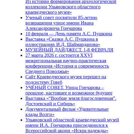
Из истории формирования археологической
коллекции Ульяновского областного
краеведческого музея»
Ученый совет посвятили 85-летию
возвращения улице имени Ивана
Александровича Гончарова
10 февраля — День памяти А.С. Пушкина
Выставка «Сказки А.С. Пушкина в
иллюстрациях И.Д. Шаймарданова»
МУЗЕЙНЫЙ ДАЙДЖЕСТ. 1-8 ФЕВРАЛЯ
27 марта 2026 г. состоится XXVI
межрегиональная научно-практическая
конференция «История и современность
Среднего Поволжья»
Сайт Краеведческого музея перешел на
подсистему Говеб
УЧЁНЫЙ СОВЕТ. Улица Гончарова –
прошлое, настоящее и возможное будущее
Выставка «“Вообще земля благословенная”.
Достоевский и Сибирь»
Документальный фильм «Удивительные
клады Волги»
Ульяновский областной краеведческий музей
имени И.А. Гончарова присоединился к
Всероссийской акции «Искра надежды»