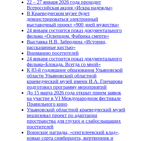
22 – 27 января 2026 года проходит
Всероссийская акция «Искра надежды»
В Краеведческом музее будет
демонстрироваться электронный
выставочный проект «900 дней мужества»
24 января состоится показ документального
фильма «Освенцим. Фабрика смерти»
Выставка Н.В. Забродина «Истории,
рассказанные кистью»
Вниманию посетителей
24 января состоится показ документального
фильма«Блокада. Всегда со мной»
К 83-й годовщине образования Ульяновской
области Ульяновский областной
краеведческий музей имени И.А. Гончарова
подготовил программу мероприятий
До 15 марта 2026 года открыт прием заявок
на участие в VI Международном фестивале
Правильного кино
Ульяновский областной краеведческий музей
реализовал проект по адаптации
пространства для глухих и слабослышащих
посетителей
Воинские награды, «сенгилеевский клад»,
новые сорта симбирцита, жертвенник и