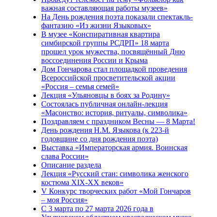
важная составляющая работы музеев»
На День рождения поэта показали спектакль-
фантазию «Из жизни Языковых»
В музее «Конспиративная квартира
симбирской группы РСДРП» 18 марта
прошел урок мужества, посвящённый Дню
воссоединения России и Крыма
Дом Гончарова стал площадкой проведения
Всероссийской просветительской акции
«Россия – семья семей»
Лекция «Ульяновцы в боях за Родину»
Состоялась публичная онлайн-лекция
«Масонство: история, ритуалы, символика»
Поздравляем с праздником Весны — 8 Марта!
День рождения Н.М. Языкова (к 223-й
годовщине со дня рождения поэта)
Выставка «Императорская армия. Воинская
слава России»
Описание раздела
Лекция «Русский стан: символика женского
костюма XIX-XX веков»
V Конкурс творческих работ «Мой Гончаров
– моя Россия»
С 3 марта по 27 марта 2026 года в