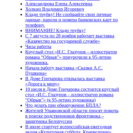
Александрова Елена Алексеевна
Холкин Владимир Игоревич
Клади трубку! Не сообщайте свои личные
данные, пароли и номера банковских карт по
телефону.
ВНИМАНИЕ! Клади трубку!
С 7 августа по 28 ноября работает выставка
«Казачество на государевой службе»
Часы работы
Круглый стол «И.С. Глазунов – иллюстратор
романа “Обрыв”» приурочили к 95-летию
художника.
Начала работу выставка «Сказки А.С.
Пушкина»
В Доме Гончарова открылась выставка
«Дорога к миру»
10 июля в Доме Гончарова состоится круглый
стол «И.С. Глазунов – иллюстратор романа
“Обрыв”» (к 95-летию художника)
Что делать при обнаружении БПЛА?
Жителей Ульяновской области просят помочь
в поиске родственников фронтовика –
защитника Белоруссии
В июле стартует всероссийская ежегодная
акция «Культурная суббота. Краеведение»