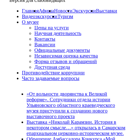
Версия для слабовидящих
Главная
Афиша
Новости
Экскурсии
Выставки
Видеоэкскурсии
Туризм
О музее
Цены на услуги
Научная деятельность
Контакты
Вакансии
Официальные документы
Независимая оценка качества
Форма отзывов и обращений
Доступная среда
Противодействие коррупции
Часто задаваемые вопросы
«От вольности дворянства к Великой
реформе». Сотрудники отдела истории
Ульяновского областного краеведческого
музея приступили к созданию нового
выставочного проекта
Выставка «Николай Карамзин. История в
некотором смысле…» открылась в Самарском
епархиальном церковно-историческом музее.
Обращение Амбассадора Конкурса «Мой