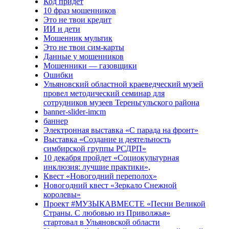
Код придёт
10 фраз мошенников
Это не твои кредит
ИИ и дети
Мошенник мультик
Это не твои сим-карты
Данные у мошенников
Мошенники — газовщики
Ошибки
Ульяновский областной краеведческий музей
провел методический семинар для
сотрудников музеев Тереньгульского района
banner-slider-imcm
баннер
Электронная выставка «С парада на фронт»
Выставка «Создание и деятельность
симбирской группы РСДРП»
10 декабря пройдет «Социокультурная
инклюзия: лучшие практики»,
Квест «Новогодний переполох»
Новогодний квест «Зеркало Снежной
королевы»
Проект #МУЗЫКАВМЕСТЕ «Песни Великой
Страны. С любовью из Приволжья»
стартовал в Ульяновской области