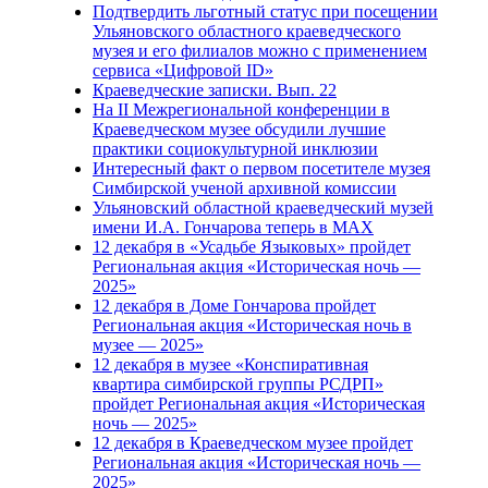
Подтвердить льготный статус при посещении
Ульяновского областного краеведческого
музея и его филиалов можно с применением
сервиса «Цифровой ID»
Краеведческие записки. Вып. 22
На II Межрегиональной конференции в
Краеведческом музее обсудили лучшие
практики социокультурной инклюзии
Интересный факт о первом посетителе музея
Симбирской ученой архивной комиссии
Ульяновский областной краеведческий музей
имени И.А. Гончарова теперь в MAX
12 декабря в «Усадьбе Языковых» пройдет
Региональная акция «Историческая ночь —
2025»
12 декабря в Доме Гончарова пройдет
Региональная акция «Историческая ночь в
музее — 2025»
12 декабря в музее «Конспиративная
квартира симбирской группы РСДРП»
пройдет Региональная акция «Историческая
ночь — 2025»
12 декабря в Краеведческом музее пройдет
Региональная акция «Историческая ночь —
2025»