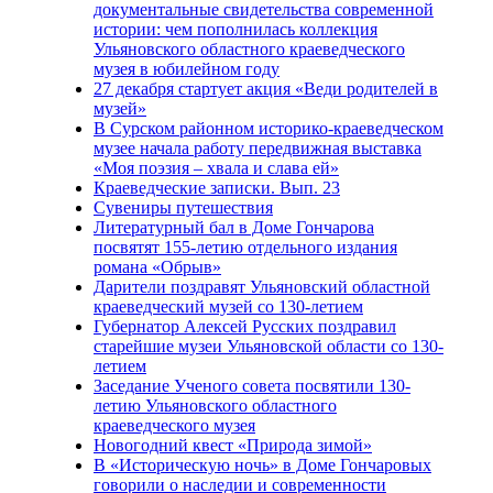
документальные свидетельства современной
истории: чем пополнилась коллекция
Ульяновского областного краеведческого
музея в юбилейном году
27 декабря стартует акция «Веди родителей в
музей»
В Сурском районном историко-краеведческом
музее начала работу передвижная выставка
«Моя поэзия – хвала и слава ей»
Краеведческие записки. Вып. 23
Сувениры путешествия
Литературный бал в Доме Гончарова
посвятят 155-летию отдельного издания
романа «Обрыв»
Дарители поздравят Ульяновский областной
краеведческий музей со 130-летием
Губернатор Алексей Русских поздравил
старейшие музеи Ульяновской области со 130-
летием
Заседание Ученого совета посвятили 130-
летию Ульяновского областного
краеведческого музея
Новогодний квест «Природа зимой»
В «Историческую ночь» в Доме Гончаровых
говорили о наследии и современности