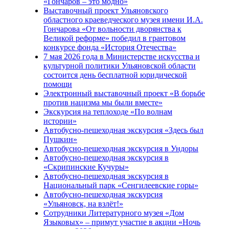
«Гончаров – это модно»
Выставочный проект Ульяновского
областного краеведческого музея имени И.А.
Гончарова «От вольности дворянства к
Великой реформе» победил в грантовом
конкурсе фонда «История Отечества»
7 мая 2026 года в Министерстве искусства и
культурной политики Ульяновской области
состоится день бесплатной юридической
помощи
Электронный выставочный проект «В борьбе
против нацизма мы были вместе»
Экскурсия на теплоходе «По волнам
истории»
Автобусно-пешеходная экскурсия «Здесь был
Пушкин»
Автобусно-пешеходная экскурсия в Ундоры
Автобусно-пешеходная экскурсия в
«Скрипинские Кучуры»
Автобусно-пешеходная экскурсия в
Национальный парк «Сенгилеевские горы»
Автобусно-пешеходная экскурсия
«Ульяновск, на взлёт!»
Сотрудники Литературного музея «Дом
Языковых» – примут участие в акции «Ночь