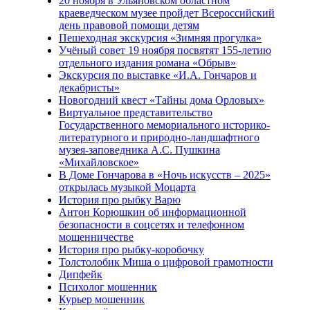
20 ноября в Ульяновском областном
краеведческом музее пройдет Всероссийский
день правовой помощи детям
Пешеходная экскурсия «Зимняя прогулка»
Учёный совет 19 ноября посвятят 155-летию
отдельного издания романа «Обрыв»
Экскурсия по выставке «И.А. Гончаров и
декабристы»
Новогодний квест «Тайны дома Орловых»
Виртуальное представительство
Государственного мемориального историко-
литературного и природно-ландшафтного
музея-заповедника А.С. Пушкина
«Михайловское»
В Доме Гончарова в «Ночь искусств – 2025»
открылась музыкой Моцарта
История про рыбку Варю
Антон Корюшкин об информационной
безопасности в соцсетях и телефонном
мошенничестве
История про рыбку-коробочку
Толстолобик Миша о цифровой грамотности
Дипфейк
Психолог мошенник
Курьер мошенник