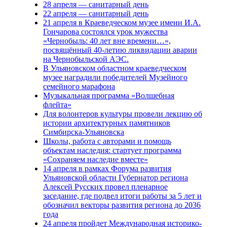
28 апреля — санитарный день
22 апреля — санитарный день
21 апреля в Краеведческом музее имени И.А.
Гончарова состоялся урок мужества
«Чернобыль: 40 лет вне времени…»,
посвящённый 40-летию ликвидации аварии
на Чернобыльской АЭС.
В Ульяновском областном краеведческом
музее наградили победителей Музейного
семейного марафона
Музыкальная программа «Волшебная
флейта»
Для волонтеров культуры провели лекцию об
истории архитектурных памятников
Симбирска-Ульяновска
Школы, работа с авторами и помощь
объектам наследия: стартует программа
«Сохраняем наследие вместе»
14 апреля в рамках Форума развития
Ульяновской области Губернатор региона
Алексей Русских провел пленарное
заседание, где подвел итоги работы за 5 лет и
обозначил векторы развития региона до 2036
года
24 апреля пройдет Международная историко-