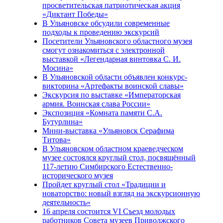
просветительская патриотическая акция
«Диктант Победы»
В Ульяновске обсудили современные
подходы к проведению экскурсий
Посетители Ульяновского областного музея
смогут ознакомиться с электронной
выставкой «Легендарная винтовка С. И.
Мосина»
В Ульяновской области объявлен конкурс-
викторина «Артефакты воинской славы»
Экскурсия по выставке «Императорская
армия. Воинская слава России»
Экспозиция «Комната памяти С.А.
Бутурлина»
Мини-выставка «Ульяновск Серафима
Титова»
В Ульяновском областном краеведческом
музее состоялся круглый стол, посвящённый
117-летию Симбирского Естественно-
исторического музея
Пройдет круглый стол «Традиции и
новаторство: новый взгляд на экскурсионную
деятельность»
16 апреля состоится VI Съезд молодых
работников Совета музеев Приволжского