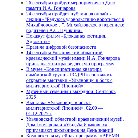
26 сентября пройдут мероприятия ко Дню
памяти И.А. Гончарова
24 сентября пройдет публичная онлайн-
лекция «”Радуюсь удовольствию воротиться в
Михайловское…”. Михайловское в переписке
родителей А.С. Пушкина»
Покажут фильм «Блокадная юстиция.
Адвокаты»
Правила цифровой безопасности
14 сентября Ульяновский областной
краеведческий музей имени И.А. Гончарова
приглашает на краеведческую программу
В музее «Конспиративная квартира
симбирской группы РСДРП» состоялось
открытие выставки «Ульяновцы в боях с
милитаристской Японией».
Музейный семейный выходной. Сентябрь
2025
Выставка «Ульяновцы в боях с
милитаристской Японией». 02.09 —
01.12.2025 г.
Ульяновский областной краеведческий музей,
Дом Гончарова и «Усадьба Языковых»
приглашают школьников на День знаний
Комплексная музейная программа «ВРЕМЯ.