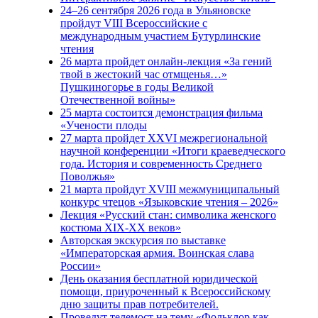
24–26 сентября 2026 года в Ульяновске
пройдут VIII Всероссийские с
международным участием Бутурлинские
чтения
26 марта пройдет онлайн-лекция «За гений
твой в жестокий час отмщенья…»
Пушкиногорье в годы Великой
Отечественной войны»
25 марта состоится демонстрация фильма
«Учености плоды
27 марта пройдет XXVI межрегиональной
научной конференции «Итоги краеведческого
года. История и современность Среднего
Поволжья»
21 марта пройдут XVIII межмуниципальный
конкурс чтецов «Языковские чтения – 2026»
Лекция «Русский стан: символика женского
костюма XIX-XX веков»
Авторская экскурсия по выставке
«Императорская армия. Воинская слава
России»
День оказания бесплатной юридической
помощи, приуроченный к Всероссийскому
дню защиты прав потребителей.
Проведут телемост на тему «Фольклор как