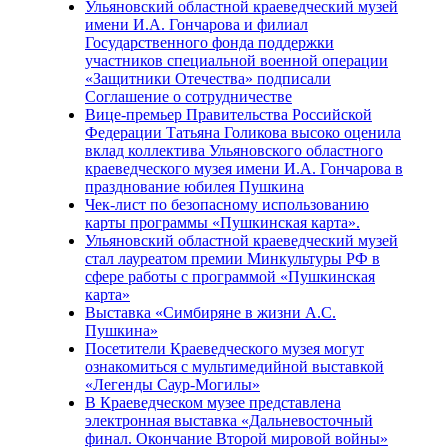
Ульяновский областной краеведческий музей
имени И.А. Гончарова и филиал
Государственного фонда поддержки
участников специальной военной операции
«Защитники Отечества» подписали
Соглашение о сотрудничестве
Вице-премьер Правительства Российской
Федерации Татьяна Голикова высоко оценила
вклад коллектива Ульяновского областного
краеведческого музея имени И.А. Гончарова в
празднование юбилея Пушкина
Чек-лист по безопасному использованию
карты программы «Пушкинская карта».
Ульяновский областной краеведческий музей
стал лауреатом премии Минкультуры РФ в
сфере работы с программой «Пушкинская
карта»
Выставка «Симбиряне в жизни А.С.
Пушкина»
Посетители Краеведческого музея могут
ознакомиться с мультимедийной выставкой
«Легенды Саур-Могилы»
В Краеведческом музее представлена
электронная выставка «Дальневосточный
финал. Окончание Второй мировой войны»