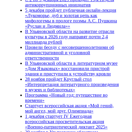
антикоррупционных инициатив
5 декабря пройдет публичная онлайн-лекция
«Лукоморье, дуб и золотая цепь как
мифологемы в прологе поэмы А.С. Пушкина
«Руслан и Людмила»»
В Ульяновской области на развитие отрасли
культуры в 2026 году направят почти 2,4
миллиарда рублей
Провели беседу с несовершеннолетними об
административной и уголовной
ответственности
В Ульяновской области в литературном музее
«Дом Языковых» восстановили пристрой
здания и приступили к устройству кровли
28 ноября пройдет Круглый стол
«Интерпретация литературного произведения
в музеях и библиотеках»
Программа «Новый год: путешествие во
времени»
Стартует всероссийская акция «Мой гений,
мой ангел, мой друг. Олимпиада»
1 декабря стартует IV Ежегодная
всероссийская просветительская акция
«Военно-патриотический диктант 2025»