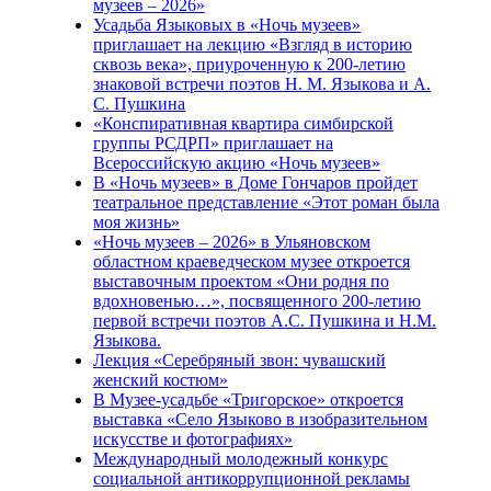
музеев – 2026»
Усадьба Языковых в «Ночь музеев»
приглашает на лекцию «Взгляд в историю
сквозь века», приуроченную к 200-летию
знаковой встречи поэтов Н. М. Языкова и А.
С. Пушкина
«Конспиративная квартира симбирской
группы РСДРП» приглашает на
Всероссийскую акцию «Ночь музеев»
В «Ночь музеев» в Доме Гончаров пройдет
театральное представление «Этот роман была
моя жизнь»
«Ночь музеев – 2026» в Ульяновском
областном краеведческом музее откроется
выставочным проектом «Они родня по
вдохновенью…», посвященного 200-летию
первой встречи поэтов А.С. Пушкина и Н.М.
Языкова.
Лекция «Серебряный звон: чувашский
женский костюм»
В Музее-усадьбе «Тригорское» откроется
выставка «Село Языково в изобразительном
искусстве и фотографиях»
Международный молодежный конкурс
социальной антикоррупционной рекламы