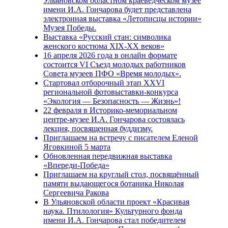
Ульяновском областном краеведческом музее
имени И.А. Гончарова будет представлена
электронная выставка «Летописцы истории»
Музея Победы.
Выставка «Русский стан: символика
женского костюма XIX-XX веков»
16 апреля 2026 года в онлайн формате
состоится VI Съезд молодых работников
Совета музеев ПФО «Время молодых».
Стартовал отборочный этап XXVI
региональной фотовыставки-конкурса
«Экология — Безопасность — Жизнь»!
22 февраля в Историко-мемориальном
центре-музее И.А. Гончарова состоялась
лекция, посвященная буддизму.
Приглашаем на встречу с писателем Еленой
Яговкиной 5 марта
Обновленная передвижная выставка
«Впереди-Победа»
Приглашаем на круглый стол, посвящённый
памяти выдающегося ботаника Николая
Сергеевича Ракова
В Ульяновской области проект «Красивая
наука. Птилология» Культурного фонда
имени И.А. Гончарова стал победителем