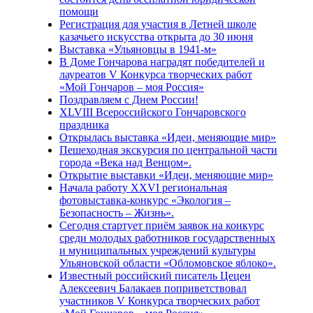
помощи
Регистрация для участия в Летней школе
казачьего искусства открыта до 30 июня
Выставка «Ульяновцы в 1941-м»
В Доме Гончарова наградят победителей и
лауреатов V Конкурса творческих работ
«Мой Гончаров – моя Россия»
Поздравляем с Днем России!
XLVIII Всероссийского Гончаровского
праздника
Открылась выставка «Идеи, меняющие мир»
Пешеходная экскурсия по центральной части
города «Века над Венцом».
Открытие выставки «Идеи, меняющие мир»
Начала работу XXVI региональная
фотовыставка-конкурс «Экология –
Безопасность – Жизнь».
Сегодня стартует приём заявок на конкурс
среди молодых работников государственных
и муниципальных учреждений культуры
Ульяновской области «Обломовское яблоко».
Известный российский писатель Цецен
Алексеевич Балакаев поприветствовал
участников V Конкурса творческих работ