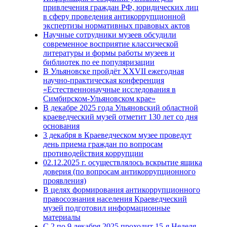
привлечения граждан РФ, юридических лиц
в сферу проведения антикоррупционной
экспертизы нормативных правовых актов
Научные сотрудники музеев обсудили
современное восприятие классической
литературы и формы работы музеев и
библиотек по ее популяризации
В Ульяновске пройдёт XXVII ежегодная
научно-практическая конференция
«Естественнонаучные исследования в
Симбирском-Ульяновском крае»
В декабре 2025 года Ульяновский областной
краеведческий музей отметит 130 лет со дня
основания
3 декабря в Краеведческом музее проведут
день приема граждан по вопросам
противодействия коррупции
02.12.2025 г. осуществлялось вскрытие ящика
доверия (по вопросам антикоррупционного
проявления)
В целях формирования антикоррупционного
правосознания населения Краеведческий
музей подготовил информационные
материалы
С 2 по 9 декабря 2025 проходит 15-я Неделя