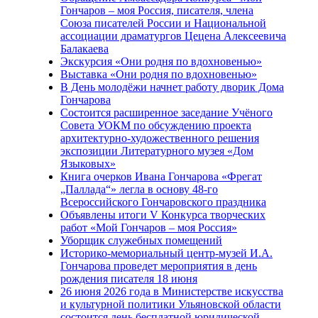
Гончаров – моя Россия, писателя, члена
Союза писателей России и Национальной
ассоциации драматургов Цецена Алексеевича
Балакаева
Экскурсия «Они родня по вдохновенью»
Выставка «Они родня по вдохновенью»
В День молодёжи начнет работу дворик Дома
Гончарова
Состоится расширенное заседание Учёного
Совета УОКМ по обсуждению проекта
архитектурно-художественного решения
экспозиции Литературного музея «Дом
Языковых»
Книга очерков Ивана Гончарова «Фрегат
„Паллада“» легла в основу 48-го
Всероссийского Гончаровского праздника
Объявлены итоги V Конкурса творческих
работ «Мой Гончаров – моя Россия»
Уборщик служебных помещений
Историко-мемориальный центр-музей И.А.
Гончарова проведет мероприятия в день
рождения писателя 18 июня
26 июня 2026 года в Министерстве искусства
и культурной политики Ульяновской области
состоится день бесплатной юридической