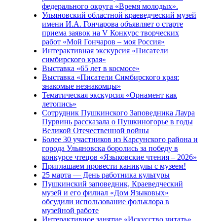
федерального округа «Время молодых».
Ульяновский областной краеведческий музей
имени И.А. Гончарова объявляет о старте
приема заявок на V Конкурс творческих
работ «Мой Гончаров – моя Россия»
Интерактивная экскурсия «Писатели
симбирского края»
Выставка «65 лет в космосе»
Выставка «Писатели Симбирского края:
знакомые незнакомцы»
Тематическая экскурсия «Орнамент как
летопись»
Сотрудник Пушкинского Заповедника Лаура
Пурвинь рассказала о Пушкиногорье в годы
Великой Отечественной войны
Более 30 участников из Карсунского района и
города Ульяновска боролись за победу в
конкурсе чтецов «Языковские чтения – 2026»
Приглашаем провести каникулы с музеем!
25 марта — День работника культуры
Пушкинский заповедник, Краеведческий
музей и его филиал «Дом Языковых»
обсудили использование фольклора в
музейной работе
Интерактивное занятие «Искусство читать»