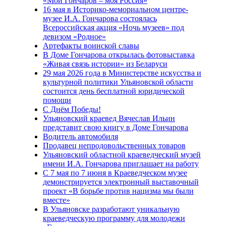
«Мой Гончаров – моя Россия»
16 мая в Историко-мемориальном центре-
музее И.А. Гончарова состоялась
Всероссийская акция «Ночь музеев» под
девизом «Родное»
Артефакты воинской славы
В Доме Гончарова открылась фотовыставка
«Живая связь истории» из Беларуси
29 мая 2026 года в Министерстве искусства и
культурной политики Ульяновской области
состоится день бесплатной юридической
помощи
С Днём Победы!
Ульяновский краевед Вячеслав Ильин
представит свою книгу в Доме Гончарова
Водитель автомобиля
Продавец непродовольственных товаров
Ульяновский областной краеведческий музей
имени И.А. Гончарова приглашает на работу
С 7 мая по 7 июня в Краеведческом музее
демонстрируется электронный выставочный
проект «В борьбе против нацизма мы были
вместе»
В Ульяновске разработают уникальную
краеведческую программу для молодежи