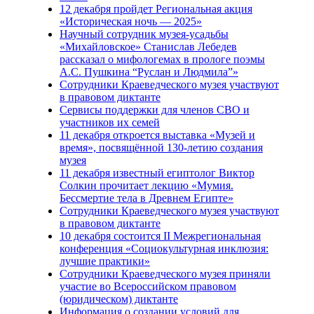
12 декабря пройдет Региональная акция
«Историческая ночь — 2025»
Научный сотрудник музея-усадьбы
«Михайловское» Станислав Лебедев
рассказал о мифологемах в прологе поэмы
А.С. Пушкина “Руслан и Людмила”»
Сотрудники Краеведческого музея участвуют
в правовом диктанте
Сервисы поддержки для членов СВО и
участников их семей
11 декабря откроется выставка «Музей и
время», посвящённой 130-летию создания
музея
11 декабря известный египтолог Виктор
Солкин прочитает лекцию «Мумия.
Бессмертие тела в Древнем Египте»
Сотрудники Краеведческого музея участвуют
в правовом диктанте
10 декабря состоится II Межрегиональная
конференция «Cоциокультурная инклюзия:
лучшие практики»
Сотрудники Краеведческого музея приняли
участие во Всероссийском правовом
(юридическом) диктанте
Информация о создании условий для