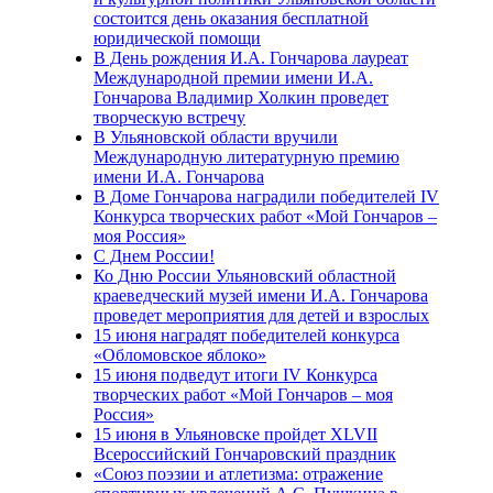
состоится день оказания бесплатной
юридической помощи
В День рождения И.А. Гончарова лауреат
Международной премии имени И.А.
Гончарова Владимир Холкин проведет
творческую встречу
В Ульяновской области вручили
Международную литературную премию
имени И.А. Гончарова
В Доме Гончарова наградили победителей IV
Конкурса творческих работ «Мой Гончаров –
моя Россия»
С Днем России!
Ко Дню России Ульяновский областной
краеведческий музей имени И.А. Гончарова
проведет мероприятия для детей и взрослых
15 июня наградят победителей конкурса
«Обломовское яблоко»
15 июня подведут итоги IV Конкурса
творческих работ «Мой Гончаров – моя
Россия»
15 июня в Ульяновске пройдет XLVII
Всероссийский Гончаровский праздник
«Союз поэзии и атлетизма: отражение