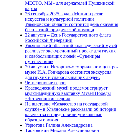
МЕСТО. МЫ» для держателей Пушкинской
карты
26 сентября 2025 года в Министерстве
искусства и культурной политики
Ульяновской области состоится день оказания
бесплатной юридической помощи
22 августа – День Государственного флага
Российской Федерации
Ульяновский областной краеведческий музей
реализует экскурсионный проект для глухих
и слабослышащих людей «Сувениры
путешествия»
20 августа в Историко-мемориальном центре-
музее И.А. Гончарова состоится экскурсия
для глухих и слабослышащих людей.
Четвероногие герои
Краеведческий музей продемонстрирует
мультимедийную выставку Музея Победы
«Четвероногие герои»
На выставке «Казачество на государевой
службе» в Ульяновске рассказали об истории
казачества и представили уникальные
образцы оружия
Узрютова Галина Александровна
Тарковский Михаил Александрович