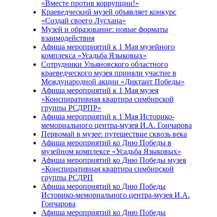
«Вместе против коррупции!»
Краеведческий музей объявляет конкурс
«Создай своего Лусхана»
Музей и образование: новые форматы
взаимодействия
Афиша мероприятий к 1 Мая музейного
комплекса «Усадьба Языковых»
Сотрудники Ульяновского областного
краеведческого музея приняли участие в
Международной акции «Диктант Победы»
Афиша мероприятий к 1 Мая музея
«Конспиративная квартира симбирской
группы РСДРПР»
Афиша мероприятий к 1 Мая Историко-
мемориального центра-музея И.А. Гончарова
Первомай в музее: путешествие сквозь века
Афиша мероприятий ко Дню Победы в
музейном комплексе «Усадьба Языковых»
Афиша мероприятий ко Дню Победы музея
«Конспиративная квартира симбирской
группы РСДРП
Афиша мероприятий ко Дню Победы
Историко-мемориального центра-музея И.А.
Гончарова
Афиша мероприятий ко Дню Победы