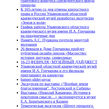
грантового конкурса Президентского фонда
природы
К 165-летию со дня отмены крепостного
права в России Ульяновский областной
краеведческий музей разработал экскурсию
«Земля и воля»
График работы Ульяновского областного
краеведческого музея имени И.А. Гончарова
на праздничные дни
Память А.С. Пушкина почтили минутой
молчания
26 февраля в Доме Гончарова пройдет
публичная онлайн-лекция «Масонство:
история, ритуалы, символика»
16-23 ФЕВРАЛЯ | МУЗЕЙНЫЙ ДАЙДЖЕСТ
Ульяновский областной краеведческий музей
имени И.А. Гончарова и его филиалы
приглашают на каникулы
banner-slider-usyaz
Экскурсия по выставке «“Вообще земля
благословенная”. Достоевский и Сибирь»
Выставка «Николай Карамзин. История в
некотором смысле…» экспонируется в музее
Е.А. Боратынского в Казани
Тематическая экскурсия «Шепот прошлого.