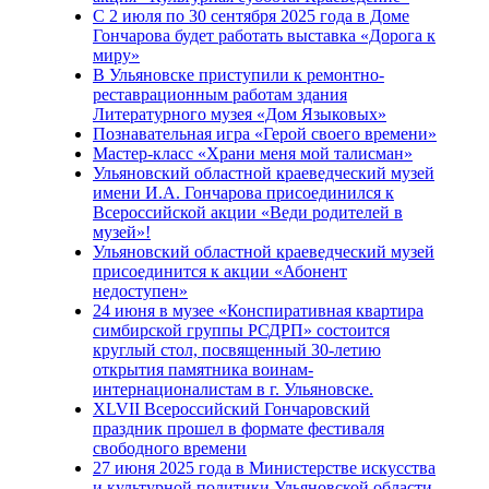
С 2 июля по 30 сентября 2025 года в Доме
Гончарова будет работать выставка «Дорога к
миру»
В Ульяновске приступили к ремонтно-
реставрационным работам здания
Литературного музея «Дом Языковых»
Познавательная игра «Герой своего времени»
Мастер-класс «Храни меня мой талисман»
Ульяновский областной краеведческий музей
имени И.А. Гончарова присоединился к
Всероссийской акции «Веди родителей в
музей»!
Ульяновский областной краеведческий музей
присоединится к акции «Абонент
недоступен»
24 июня в музее «Конспиративная квартира
симбирской группы РСДРП» состоится
круглый стол, посвященный 30-летию
открытия памятника воинам-
интернационалистам в г. Ульяновске.
XLVII Всероссийский Гончаровский
праздник прошел в формате фестиваля
свободного времени
27 июня 2025 года в Министерстве искусства
и культурной политики Ульяновской области