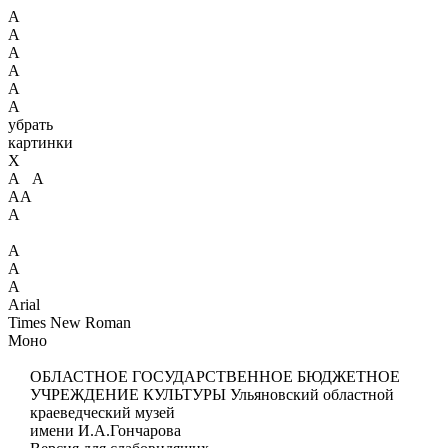
А
А
А
А
А
А
убрать
картинки
X
А А
АА
А
А
А
А
Arial
Times New Roman
Моно
ОБЛАСТНОЕ ГОСУДАРСТВЕННОЕ БЮДЖЕТНОЕ
УЧРЕЖДЕНИЕ КУЛЬТУРЫ
Ульяновский областной
краеведческий музей
имени И.А.Гончарова