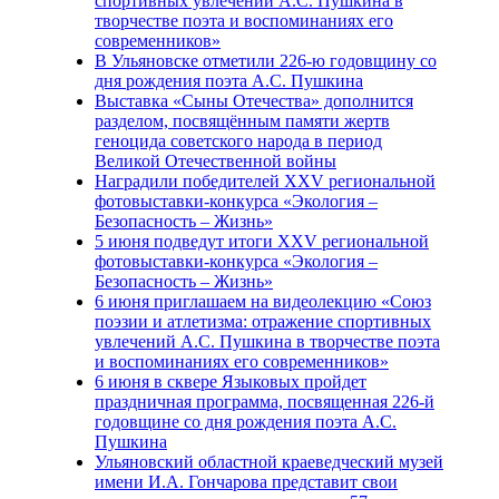
спортивных увлечений А.С. Пушкина в
творчестве поэта и воспоминаниях его
современников»
В Ульяновске отметили 226-ю годовщину со
дня рождения поэта А.С. Пушкина
Выставка «Сыны Отечества» дополнится
разделом, посвящённым памяти жертв
геноцида советского народа в период
Великой Отечественной войны
Наградили победителей XXV региональной
фотовыставки-конкурса «Экология –
Безопасность – Жизнь»
5 июня подведут итоги XXV региональной
фотовыставки-конкурса «Экология –
Безопасность – Жизнь»
6 июня приглашаем на видеолекцию «Союз
поэзии и атлетизма: отражение спортивных
увлечений А.С. Пушкина в творчестве поэта
и воспоминаниях его современников»
6 июня в сквере Языковых пройдет
праздничная программа, посвященная 226-й
годовщине со дня рождения поэта А.С.
Пушкина
Ульяновский областной краеведческий музей
имени И.А. Гончарова представит свои