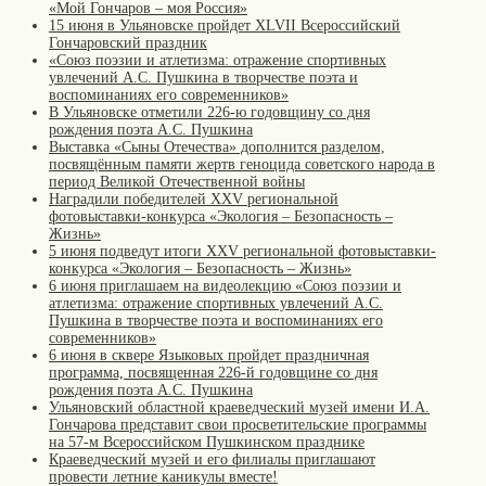
«Мой Гончаров – моя Россия»
15 июня в Ульяновске пройдет XLVII Всероссийский
Гончаровский праздник
«Союз поэзии и атлетизма: отражение спортивных
увлечений А.С. Пушкина в творчестве поэта и
воспоминаниях его современников»
В Ульяновске отметили 226-ю годовщину со дня
рождения поэта А.С. Пушкина
Выставка «Сыны Отечества» дополнится разделом,
посвящённым памяти жертв геноцида советского народа в
период Великой Отечественной войны
Наградили победителей XXV региональной
фотовыставки-конкурса «Экология – Безопасность –
Жизнь»
5 июня подведут итоги XXV региональной фотовыставки-
конкурса «Экология – Безопасность – Жизнь»
6 июня приглашаем на видеолекцию «Союз поэзии и
атлетизма: отражение спортивных увлечений А.С.
Пушкина в творчестве поэта и воспоминаниях его
современников»
6 июня в сквере Языковых пройдет праздничная
программа, посвященная 226-й годовщине со дня
рождения поэта А.С. Пушкина
Ульяновский областной краеведческий музей имени И.А.
Гончарова представит свои просветительские программы
на 57-м Всероссийском Пушкинском празднике
Краеведческий музей и его филиалы приглашают
провести летние каникулы вместе!