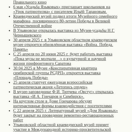
Правильного кино
6 мая «Усадьба Языковых» приглашает школьников на
«Урок патриотизма» с писателем Ильёй Тарановым.
Краеведческий музей подвел итоги Музейного семейного
марафона, посвященного 80-летию Победы в Великой
Отечественной войне
В Ульяновске открылась выставка из Музея-усадьбы Н.Г.
Чернышевского
30 апреля 2025 г. в Ульяновском областном краеведческом
музее откроется обновлённая выставка «Война. Победа.
Память»
С 25 апреля по 20 июня 2025 г. будет работать выставка
«Пока музы не молчали…» о культурной и научной
жизни прифронтового Саратова
30.04.2025 в Музее «Конспиративная квартира
симбирской группы РСДРП» откроется выставка
«Площадь Победы»
25 апреля стартует ежегодная всероссийская
патриотическая акция «Летопись сердец»
В музее-заповеднике Ф.И. Тютчева «Овстуг» открылась
выставка «И.А. Гончаров и Симбирск».
На круглом столе в Доме Гончарова обсудят
интерактивные формы взаимодействия с посетителями
С 22 апреля 2025 г. Литературный музей «Дом Языковых»
будет закрыт на проведение ремонтно-реставрационных
работ
Ульяновский областной краеведческий музей примет
участие в Международной историко-просветительской