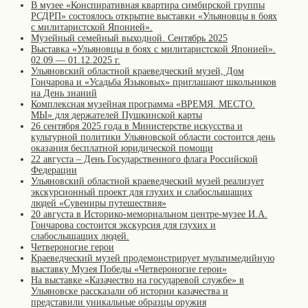
В музее «Конспиративная квартира симбирской группы
РСДРП» состоялось открытие выставки «Ульяновцы в боях
с милитаристской Японией».
Музейный семейный выходной. Сентябрь 2025
Выставка «Ульяновцы в боях с милитаристской Японией».
02.09 — 01.12.2025 г.
Ульяновский областной краеведческий музей, Дом
Гончарова и «Усадьба Языковых» приглашают школьников
на День знаний
Комплексная музейная программа «ВРЕМЯ. МЕСТО.
МЫ» для держателей Пушкинской карты
26 сентября 2025 года в Министерстве искусства и
культурной политики Ульяновской области состоится день
оказания бесплатной юридической помощи
22 августа – День Государственного флага Российской
Федерации
Ульяновский областной краеведческий музей реализует
экскурсионный проект для глухих и слабослышащих
людей «Сувениры путешествия»
20 августа в Историко-мемориальном центре-музее И.А.
Гончарова состоится экскурсия для глухих и
слабослышащих людей.
Четвероногие герои
Краеведческий музей продемонстрирует мультимедийную
выставку Музея Победы «Четвероногие герои»
На выставке «Казачество на государевой службе» в
Ульяновске рассказали об истории казачества и
представили уникальные образцы оружия