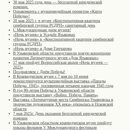
30 мая 2025 года день — бесплатной юридической
помощи.
Ознакомьтесь с мультимедийным проектом «Карта
Победы»!
20 мая 2025 г. в музее «Конспиративная квартира
симбирской группы РСДРП» санитарный день
С Международным днем музеев!
«Ночь музеев» в Усадьбе Языковых
«Ночь музеев» в «Конспиративной квартире симбирской
группы РСДРП»
«Ночь музеев» в Доме Гончарова
В Ульяновской области представили новую концепцию
развития Литературного музея «Дом Языковых»
17 мая пройдет Всероссийская акция «Ночь музеев —
2025»
Поздравляем с Днём Победы!
В Краеведческом музее с 7 мая по 10 июня
демонстрируется мультимедийная выставка «Парады
Победы. 1945», посвященная четырем парадам 1945 года
В год 80-летия Победы в Ульяновской области
представили выставку «Война. Победа. Память»
Выставка «Литературные места Симбирска-Ульяновска в
творчестве художников XX века» открылась в Псковской
области
7 мая 2025г. День оказания бесплатной юридической
помощи
В Ульяновском областном краеведческом музее пройдут
показы фильмов V Международного фестиваля