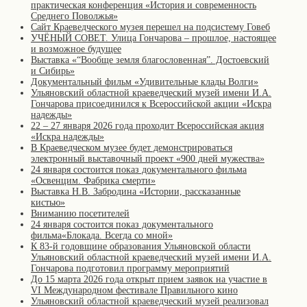
практическая конференция «История и современность
Среднего Поволжья»
Сайт Краеведческого музея перешел на подсистему Говеб
УЧЁНЫЙ СОВЕТ. Улица Гончарова – прошлое, настоящее
и возможное будущее
Выставка «“Вообще земля благословенная”. Достоевский
и Сибирь»
Документальный фильм «Удивительные клады Волги»
Ульяновский областной краеведческий музей имени И.А.
Гончарова присоединился к Всероссийской акции «Искра
надежды»
22 – 27 января 2026 года проходит Всероссийская акция
«Искра надежды»
В Краеведческом музее будет демонстрироваться
электронный выставочный проект «900 дней мужества»
24 января состоится показ документального фильма
«Освенцим. Фабрика смерти»
Выставка Н.В. Забродина «Истории, рассказанные
кистью»
Вниманию посетителей
24 января состоится показ документального
фильма«Блокада. Всегда со мной»
К 83-й годовщине образования Ульяновской области
Ульяновский областной краеведческий музей имени И.А.
Гончарова подготовил программу мероприятий
До 15 марта 2026 года открыт прием заявок на участие в
VI Международном фестивале Правильного кино
Ульяновский областной краеведческий музей реализовал