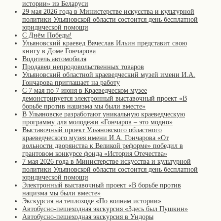
истории» из Беларуси
29 мая 2026 года в Министерстве искусства и культурной
политики Ульяновской области состоится день бесплатной
юридической помощи
С Днём Победы!
Ульяновский краевед Вячеслав Ильин представит свою
книгу в Доме Гончарова
Водитель автомобиля
Продавец непродовольственных товаров
Ульяновский областной краеведческий музей имени И.А.
Гончарова приглашает на работу
С 7 мая по 7 июня в Краеведческом музее
демонстрируется электронный выставочный проект «В
борьбе против нацизма мы были вместе»
В Ульяновске разработают уникальную краеведческую
программу для молодежи «Гончаров – это модно»
Выставочный проект Ульяновского областного
краеведческого музея имени И.А. Гончарова «От
вольности дворянства к Великой реформе» победил в
грантовом конкурсе фонда «История Отечества»
7 мая 2026 года в Министерстве искусства и культурной
политики Ульяновской области состоится день бесплатной
юридической помощи
Электронный выставочный проект «В борьбе против
нацизма мы были вместе»
Экскурсия на теплоходе «По волнам истории»
Автобусно-пешеходная экскурсия «Здесь был Пушкин»
Автобусно-пешеходная экскурсия в Ундоры