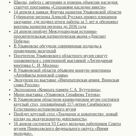
Школы, работа с авторами и помощь объектам наследия:
стартует программа «Сохраняем наследие вместе»
14 апреля в рамках Форума развития Ульяновской области
Губернатор региона Алексей Русских провел пленарное
заседание, где подвел итоги работы за 5 лет и обозначил
векторы развития региона до 2036 года
24 апреля пройдет Международная историко-
просветительская патриотическая акция «Диктант
Победы»
В Ульяновске обсудили современные подходы к
проведению экскурсий
Посетители Ульяновского областного музея смогут
ознакомиться с электронной выставкой «Легендарная
винтовка С. И. Мосина»
В Ульяновской области объявлен конкурс-викторина
«Артефакты воинской славы»
Экскурсия по выставке «Императорская армия. Воинская
слава России»
Экспозиция «Комната памяти С.А. Бутурлина»
Мини-выставка «Ульяновск Серафима Титова»
В Ульяновском областном краеведческом музее состоялся
круглый стол, посвящённый 117-летию Симбирского
Естественно-исторического музея
Пройдет круглый стол «Традиции и новаторство: новый
взгляд на экскурсионную деятельность»
16 апреля состоится VI Съезд молодых работников Совета
музеев Приволжского федерального округа «Время
молодых».