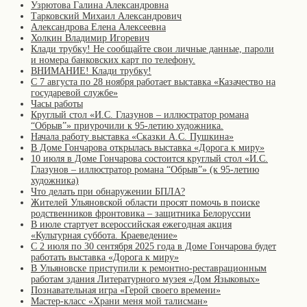
Узрютова Галина Александровна
Тарковский Михаил Александрович
Александрова Елена Алексеевна
Холкин Владимир Игоревич
Клади трубку! Не сообщайте свои личные данные, пароли
и номера банковских карт по телефону.
ВНИМАНИЕ! Клади трубку!
С 7 августа по 28 ноября работает выставка «Казачество на
государевой службе»
Часы работы
Круглый стол «И.С. Глазунов – иллюстратор романа
“Обрыв”» приурочили к 95-летию художника.
Начала работу выставка «Сказки А.С. Пушкина»
В Доме Гончарова открылась выставка «Дорога к миру»
10 июля в Доме Гончарова состоится круглый стол «И.С.
Глазунов – иллюстратор романа “Обрыв”» (к 95-летию
художника)
Что делать при обнаружении БПЛА?
Жителей Ульяновской области просят помочь в поиске
родственников фронтовика – защитника Белоруссии
В июле стартует всероссийская ежегодная акция
«Культурная суббота. Краеведение»
С 2 июля по 30 сентября 2025 года в Доме Гончарова будет
работать выставка «Дорога к миру»
В Ульяновске приступили к ремонтно-реставрационным
работам здания Литературного музея «Дом Языковых»
Познавательная игра «Герой своего времени»
Мастер-класс «Храни меня мой талисман»