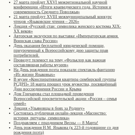
27 марта пройдет XXVI межрегиональной научной
конференции «Итоги краеведческого года. История и
современность Среднего Поволжья»
21 марта пройдут XVIII межмуниципальный конкурс
чтецов «Языковские чтения – 2026»
Лекция «Русский стан: символика женского костюма XIX-
XX веков»
Авторская экскурсия по выставке «Императорская армия.
Воинская слава России»
День оказания бесплатной юридической помощи,
приуроченный к Всероссийскому дню защиты прав
потребителей.
Проведут телемост на тему «Фольклор как важная
составляющая работы музеев»
На День рождения поэта показали спектакль-фантазию
«Из жизни Языковых»
В музее «Конспиративная квартира симбирской группы
РСДРП» 18 марта прошел урок мужества, посвящённый
Дню воссоединения России и Крыма
Дом Гончарова стал площадкой проведения
Всероссийской просветительской акции «Россия – семья
семей»
Лекция «Ульяновцы в боях за Родину»
Состоялась публичная онлайн-лекция «Масонство:
история, ритуалы, символика»
Поздравляем с праздником Весны — 8 Марта!
День рождения Н.М. Языкова (к 223-й годовщине со дня
рождения поэта)