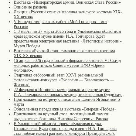
Выставка «Императорская армия. Воинская слава России»
Описание раздела
Лекция «Русский стан: символика женского костюма XIX-
XX веков»
V Конкурс творческих работ «Мой Гончаров – моя
Россия»
С 3 марта по 27 марта 2026 года в Ульяновском областном
краеведческом музее имени И.А. Гончарова будет
представлена электронная выставка «Летописцы истории»
Музея Победы.
Выставка «Русский стан: символика женского костюма
XIX-XX веков»
16 апреля 2026 года в онлайн формате состоится VI Съезд
молодых работников Совета музеев ПФО «Время
молодых».
Стартовал отборочный этап XXVI региональной
фотовыставки-конкурса «Экология — Безопасность —
Жизнь»!
22 февраля в Историко-мемориальном центре-музее
И.А. Гончарова состоялась лекция, посвященная буддизму.
Приглашаем на встречу с писателем Еленой Яговкиной 5
марта
Обновленная передвижная выставка «Впереди-Победа»
Приглашаем на круглый стол, посвящённый памяти
выдающегося ботаника Николая Сергеевича Ракова
В Ульяновской области проект «Красивая наука.
Птилология» Культурного фонда имени И.А. Гончарова
стал победителем грантового конкурса Президентского