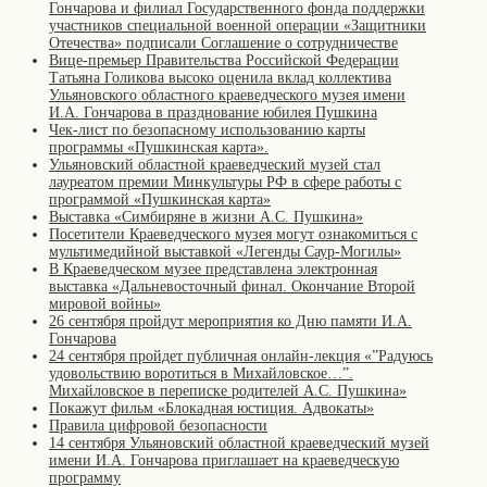
Гончарова и филиал Государственного фонда поддержки
участников специальной военной операции «Защитники
Отечества» подписали Соглашение о сотрудничестве
Вице-премьер Правительства Российской Федерации
Татьяна Голикова высоко оценила вклад коллектива
Ульяновского областного краеведческого музея имени
И.А. Гончарова в празднование юбилея Пушкина
Чек-лист по безопасному использованию карты
программы «Пушкинская карта».
Ульяновский областной краеведческий музей стал
лауреатом премии Минкультуры РФ в сфере работы с
программой «Пушкинская карта»
Выставка «Симбиряне в жизни А.С. Пушкина»
Посетители Краеведческого музея могут ознакомиться с
мультимедийной выставкой «Легенды Саур-Могилы»
В Краеведческом музее представлена электронная
выставка «Дальневосточный финал. Окончание Второй
мировой войны»
26 сентября пройдут мероприятия ко Дню памяти И.А.
Гончарова
24 сентября пройдет публичная онлайн-лекция «”Радуюсь
удовольствию воротиться в Михайловское…”.
Михайловское в переписке родителей А.С. Пушкина»
Покажут фильм «Блокадная юстиция. Адвокаты»
Правила цифровой безопасности
14 сентября Ульяновский областной краеведческий музей
имени И.А. Гончарова приглашает на краеведческую
программу