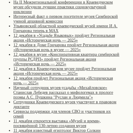
На II Межрегиональной конференции в Краеведческом
музее обсудили лучшие практики социокультурной
инклюзии
Интересный факт о первом посетителе музея Симбирской
ученой архивной комиссии
Ульяновский областной краеведческий музей имени И.А.
Гончарова теперь в MAX
12 декабря в «Усадьбе Языковых» пройдет Региональная
акция «Историческая ночь — 2025»
12 декабря в Доме Гончарова пройдет Региональная акция
«Историческая ночь в музее — 2025»
12 декабря в музее «Конспиративная квартира симбирской
группы РСДРП» пройдет Региональная акция
«Историческая ночь — 2025»
12 декабря в Краеведческом музее пройдет Региональная
акция «Историческая ночь — 2025»
12 декабря пройдет Региональная акция «Историческая
ночь — 2025»
Научный сотрудник музея-усадьбы «Михайловское»
Станислав Лебедев рассказал о мифологемах в прологе
поэмы А.С. Пушкина “Руслан и Людмила”»
Сотрудники Краеведческого музея участвуют в правовом
диктанте
Сервисы поддержки для членов СВО и участников их
семей
11 декабря откроется выставка «Музей и время»,
посвящённой 130-летию создания музея
11 декабря известный египтолог Виктор Солкин