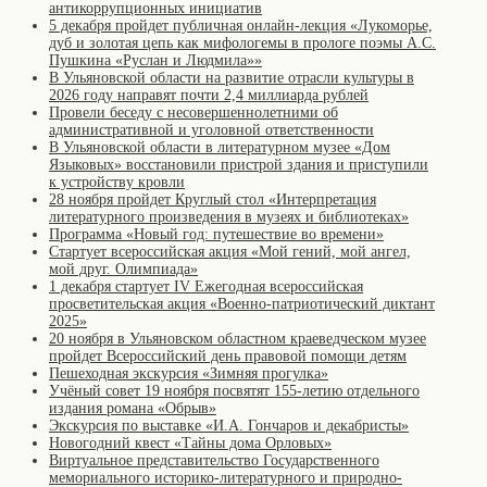
антикоррупционных инициатив
5 декабря пройдет публичная онлайн-лекция «Лукоморье,
дуб и золотая цепь как мифологемы в прологе поэмы А.С.
Пушкина «Руслан и Людмила»»
В Ульяновской области на развитие отрасли культуры в
2026 году направят почти 2,4 миллиарда рублей
Провели беседу с несовершеннолетними об
административной и уголовной ответственности
В Ульяновской области в литературном музее «Дом
Языковых» восстановили пристрой здания и приступили
к устройству кровли
28 ноября пройдет Круглый стол «Интерпретация
литературного произведения в музеях и библиотеках»
Программа «Новый год: путешествие во времени»
Стартует всероссийская акция «Мой гений, мой ангел,
мой друг. Олимпиада»
1 декабря стартует IV Ежегодная всероссийская
просветительская акция «Военно-патриотический диктант
2025»
20 ноября в Ульяновском областном краеведческом музее
пройдет Всероссийский день правовой помощи детям
Пешеходная экскурсия «Зимняя прогулка»
Учёный совет 19 ноября посвятят 155-летию отдельного
издания романа «Обрыв»
Экскурсия по выставке «И.А. Гончаров и декабристы»
Новогодний квест «Тайны дома Орловых»
Виртуальное представительство Государственного
мемориального историко-литературного и природно-