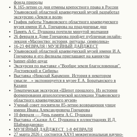
фонда природы
К 165-летию со дня отмены крепостного права в России
Ульяновский областной краеведческий музей разработал
экскурсию «Земля и воля»
График работы Ульяновского областного краеведческого
музея имени И.А. Гончарова на праздничные дни
Память А.С. Пушкина почтили минутой молчания
26 февраля в Доме Гончарова пройдет публичная онлайн-
лекция «Масонство: история, ритуалы, символика»
16-23 ФЕВРАЛЯ | МУЗЕЙНЫЙ ДАЙДЖЕСТ
Ульяновский областной краеведческий музей имени И.А.
Гончарова и его филиалы приглашают на каникулы
banner-slider-usyaz
Экскурсия по выставке «“Вообще земля благословенная”.
Достоевский и Сибирь»
Выставка «Николай Карамзин. История в некотором
смысле…» экспонируется в музее Е.А. Боратынского в
Казани
Тематическая экскурсия «Шепот прошлого. Из истории
формирования археологической коллекции Ульяновского
областного краеведческого музея»
Ученый совет посвятили 85-летию возвращения улице
имени Ивана Александровича Гончарова
10 февраля — День памяти А.С. Пушкина
Выставка «Сказки А.С. Пушкина в иллюстрациях И.Д.
Шаймарданова»
МУЗЕЙНЫЙ ДАЙДЖЕСТ. 1-8 ФЕВРАЛЯ
27 марта 2026 г. состоится XXVI межрегиональная научно-