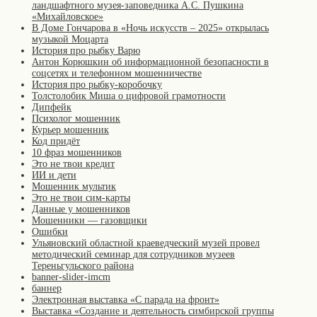
ландшафтного музея-заповедника А.С. Пушкина
«Михайловское»
В Доме Гончарова в «Ночь искусств – 2025» открылась
музыкой Моцарта
История про рыбку Варю
Антон Корюшкин об информационной безопасности в
соцсетях и телефонном мошенничестве
История про рыбку-коробочку
Толстолобик Миша о цифровой грамотности
Дипфейк
Психолог мошенник
Курьер мошенник
Код придёт
10 фраз мошенников
Это не твои кредит
ИИ и дети
Мошенник мультик
Это не твои сим-карты
Данные у мошенников
Мошенники — газовщики
Ошибки
Ульяновский областной краеведческий музей провел
методический семинар для сотрудников музеев
Тереньгульского района
banner-slider-imcm
баннер
Электронная выставка «С парада на фронт»
Выставка «Создание и деятельность симбирской группы