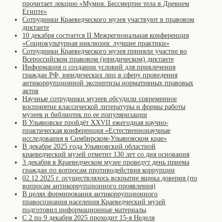
прочитает лекцию «Мумия. Бессмертие тела в Древнем
Египте»
Сотрудники Краеведческого музея участвуют в правовом
диктанте
10 декабря состоится II Межрегиональная конференция
«Cоциокультурная инклюзия: лучшие практики»
Сотрудники Краеведческого музея приняли участие во
Всероссийском правовом (юридическом) диктанте
Информация о создании условий для привлечения
граждан РФ, юридических лиц в сферу проведения
антикоррупционной экспертизы нормативных правовых
актов
Научные сотрудники музеев обсудили современное
восприятие классической литературы и формы работы
музеев и библиотек по ее популяризации
В Ульяновске пройдёт XXVII ежегодная научно-
практическая конференция «Естественнонаучные
исследования в Симбирском-Ульяновском крае»
В декабре 2025 года Ульяновский областной
краеведческий музей отметит 130 лет со дня основания
3 декабря в Краеведческом музее проведут день приема
граждан по вопросам противодействия коррупции
02.12.2025 г. осуществлялось вскрытие ящика доверия (по
вопросам антикоррупционного проявления)
В целях формирования антикоррупционного
правосознания населения Краеведческий музей
подготовил информационные материалы
С 2 по 9 декабря 2025 проходит 15-я Неделя