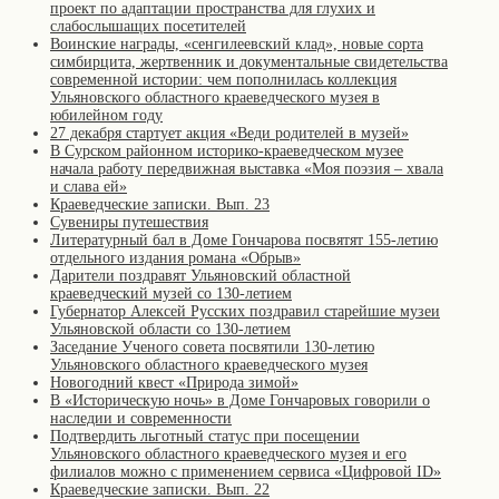
проект по адаптации пространства для глухих и
слабослышащих посетителей
Воинские награды, «сенгилеевский клад», новые сорта
симбирцита, жертвенник и документальные свидетельства
современной истории: чем пополнилась коллекция
Ульяновского областного краеведческого музея в
юбилейном году
27 декабря стартует акция «Веди родителей в музей»
В Сурском районном историко-краеведческом музее
начала работу передвижная выставка «Моя поэзия – хвала
и слава ей»
Краеведческие записки. Вып. 23
Сувениры путешествия
Литературный бал в Доме Гончарова посвятят 155-летию
отдельного издания романа «Обрыв»
Дарители поздравят Ульяновский областной
краеведческий музей со 130-летием
Губернатор Алексей Русских поздравил старейшие музеи
Ульяновской области со 130-летием
Заседание Ученого совета посвятили 130-летию
Ульяновского областного краеведческого музея
Новогодний квест «Природа зимой»
В «Историческую ночь» в Доме Гончаровых говорили о
наследии и современности
Подтвердить льготный статус при посещении
Ульяновского областного краеведческого музея и его
филиалов можно с применением сервиса «Цифровой ID»
Краеведческие записки. Вып. 22