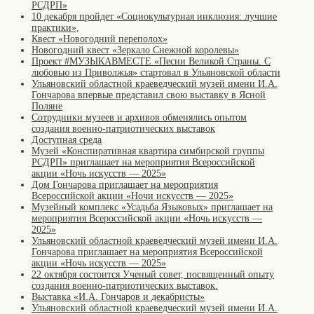
РСДРП»
10 декабря пройдет «Социокультурная инклюзия: лучшие
практики»,
Квест «Новогодний переполох»
Новогодний квест «Зеркало Снежной королевы»
Проект #МУЗЫКАВМЕСТЕ «Песни Великой Страны. С
любовью из Приволжья» стартовал в Ульяновской области
Ульяновский областной краеведческий музей имени И.А.
Гончарова впервые представил свою выставку в Ясной
Поляне
Сотрудники музеев и архивов обменялись опытом
создания военно-патриотических выставок
Доступная среда
Музей «Конспиративная квартира симбирской группы
РСДРП» приглашает на мероприятия Всероссийской
акции «Ночь искусств — 2025»
Дом Гончарова приглашает на мероприятия
Всероссийской акции «Ночи искусств — 2025»
Музейный комплекс «Усадьба Языковых» приглашает на
мероприятия Всероссийской акции «Ночь искусств —
2025»
Ульяновский областной краеведческий музей имени И.А.
Гончарова приглашает на мероприятия Всероссийской
акции «Ночь искусств — 2025»
22 октября состоится Ученый совет, посвященный опыту
создания военно-патриотических выставок.
Выставка «И.А. Гончаров и декабристы»
Ульяновский областной краеведческий музей имени И.А.