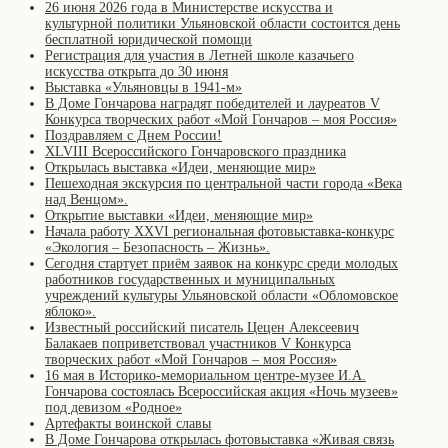
26 июня 2026 года в Министерстве искусства и
культурной политики Ульяновской области состоится день
бесплатной юридической помощи
Регистрация для участия в Летней школе казачьего
искусства открыта до 30 июня
Выставка «Ульяновцы в 1941-м»
В Доме Гончарова наградят победителей и лауреатов V
Конкурса творческих работ «Мой Гончаров – моя Россия»
Поздравляем с Днем России!
XLVIII Всероссийского Гончаровского праздника
Открылась выставка «Идеи, меняющие мир»
Пешеходная экскурсия по центральной части города «Века
над Венцом».
Открытие выставки «Идеи, меняющие мир»
Начала работу XXVI региональная фотовыставка-конкурс
«Экология – Безопасность – Жизнь».
Сегодня стартует приём заявок на конкурс среди молодых
работников государственных и муниципальных
учреждений культуры Ульяновской области «Обломовское
яблоко».
Известный российский писатель Цецен Алексеевич
Балакаев поприветствовал участников V Конкурса
творческих работ «Мой Гончаров – моя Россия»
16 мая в Историко-мемориальном центре-музее И.А.
Гончарова состоялась Всероссийская акция «Ночь музеев»
под девизом «Родное»
Артефакты воинской славы
В Доме Гончарова открылась фотовыставка «Живая связь