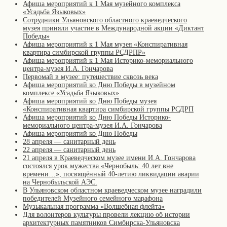
Афиша мероприятий к 1 Мая музейного комплекса
«Усадьба Языковых»
Сотрудники Ульяновского областного краеведческого
музея приняли участие в Международной акции «Диктант
Победы»
Афиша мероприятий к 1 Мая музея «Конспиративная
квартира симбирской группы РСДРПР»
Афиша мероприятий к 1 Мая Историко-мемориального
центра-музея И.А. Гончарова
Первомай в музее: путешествие сквозь века
Афиша мероприятий ко Дню Победы в музейном
комплексе «Усадьба Языковых»
Афиша мероприятий ко Дню Победы музея
«Конспиративная квартира симбирской группы РСДРП
Афиша мероприятий ко Дню Победы Историко-
мемориального центра-музея И.А. Гончарова
Афиша мероприятий ко Дню Победы
28 апреля — санитарный день
22 апреля — санитарный день
21 апреля в Краеведческом музее имени И.А. Гончарова
состоялся урок мужества «Чернобыль: 40 лет вне
времени…», посвящённый 40-летию ликвидации аварии
на Чернобыльской АЭС.
В Ульяновском областном краеведческом музее наградили
победителей Музейного семейного марафона
Музыкальная программа «Волшебная флейта»
Для волонтеров культуры провели лекцию об истории
архитектурных памятников Симбирска-Ульяновска