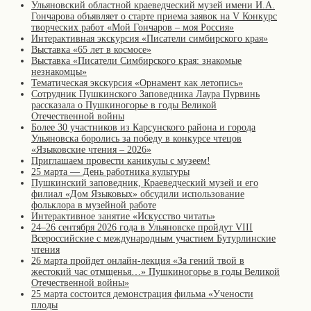
Ульяновский областной краеведческий музей имени И.А.
Гончарова объявляет о старте приема заявок на V Конкурс
творческих работ «Мой Гончаров – моя Россия»
Интерактивная экскурсия «Писатели симбирского края»
Выставка «65 лет в космосе»
Выставка «Писатели Симбирского края: знакомые
незнакомцы»
Тематическая экскурсия «Орнамент как летопись»
Сотрудник Пушкинского Заповедника Лаура Пурвинь
рассказала о Пушкиногорье в годы Великой
Отечественной войны
Более 30 участников из Карсунского района и города
Ульяновска боролись за победу в конкурсе чтецов
«Языковские чтения – 2026»
Приглашаем провести каникулы с музеем!
25 марта — День работника культуры
Пушкинский заповедник, Краеведческий музей и его
филиал «Дом Языковых» обсудили использование
фольклора в музейной работе
Интерактивное занятие «Искусство читать»
24–26 сентября 2026 года в Ульяновске пройдут VIII
Всероссийские с международным участием Бутурлинские
чтения
26 марта пройдет онлайн-лекция «За гений твой в
жестокий час отмщенья…» Пушкиногорье в годы Великой
Отечественной войны»
25 марта состоится демонстрация фильма «Учености
плоды