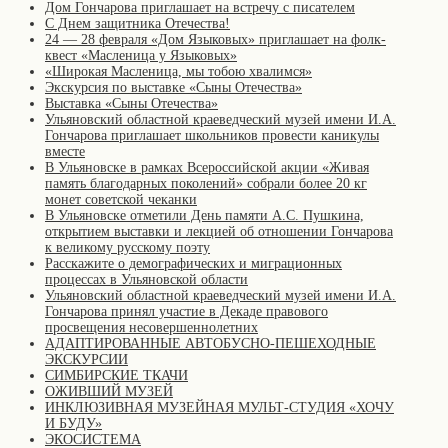
Дом Гончарова приглашает на встречу с писателем
С Днем защитника Отечества!
24 — 28 февраля «Дом Языковых» приглашает на фолк-
квест «Масленица у Языковых»
«Широкая Масленица, мы тобою хвалимся»
Экскурсия по выставке «Сыны Отечества»
Выставка «Сыны Отечества»
Ульяновский областной краеведческий музей имени И.А.
Гончарова приглашает школьников провести каникулы
вместе
В Ульяновске в рамках Всероссийской акции «Живая
память благодарных поколений» собрали более 20 кг
монет советской чеканки
В Ульяновске отметили День памяти А.С. Пушкина,
открытием выставки и лекцией об отношении Гончарова
к великому русскому поэту
Расскажите о демографических и миграционных
процессах в Ульяновской области
Ульяновский областной краеведческий музей имени И.А.
Гончарова принял участие в Декаде правового
просвещения несовершеннолетних
АДАПТИРОВАННЫЕ АВТОБУСНО-ПЕШЕХОДНЫЕ
ЭКСКУРСИИ
СИМБИРСКИЕ ТКАЧИ
ОЖИВШИЙ МУЗЕЙ
ИНКЛЮЗИВНАЯ МУЗЕЙНАЯ МУЛЬТ-СТУДИЯ «ХОЧУ
И БУДУ»
ЭКОСИСТЕМА