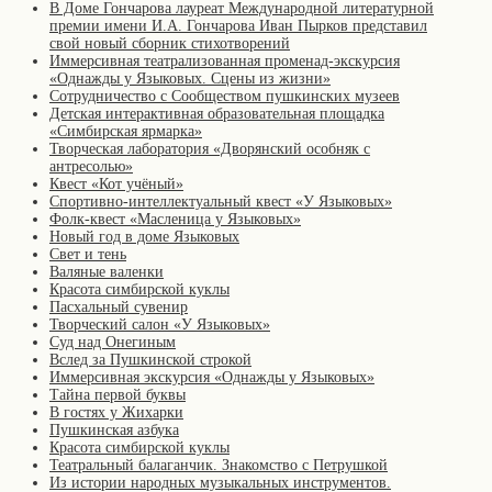
В Доме Гончарова лауреат Международной литературной
премии имени И.А. Гончарова Иван Пырков представил
свой новый сборник стихотворений
Иммерсивная театрализованная променад-экскурсия
«Однажды у Языковых. Сцены из жизни»
Сотрудничество с Сообществом пушкинских музеев
Детская интерактивная образовательная площадка
«Симбирская ярмарка»
Творческая лаборатория «Дворянский особняк с
антресолью»
Квест «Кот учёный»
Спортивно-интеллектуальный квест «У Языковых»
Фолк-квест «Масленица у Языковых»
Новый год в доме Языковых
Свет и тень
Валяные валенки
Красота симбирской куклы
Пасхальный сувенир
Творческий салон «У Языковых»
Суд над Онегиным
Вслед за Пушкинской строкой
Иммерсивная экскурсия «Однажды у Языковых»
Тайна первой буквы
В гостях у Жихарки
Пушкинская азбука
Красота симбирской куклы
Театральный балаганчик. Знакомство с Петрушкой
Из истории народных музыкальных инструментов.