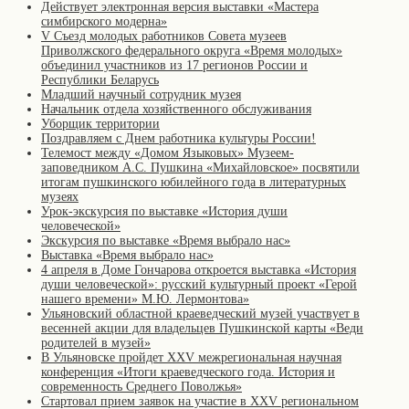
Действует электронная версия выставки «Мастера
симбирского модерна»
V Съезд молодых работников Совета музеев
Приволжского федерального округа «Время молодых»
объединил участников из 17 регионов России и
Республики Беларусь
Младший научный сотрудник музея
Начальник отдела хозяйственного обслуживания
Уборщик территории
Поздравляем с Днем работника культуры России!
Телемост между «Домом Языковых» Музеем-
заповедником А.С. Пушкина «Михайловское» посвятили
итогам пушкинского юбилейного года в литературных
музеях
Урок-экскурсия по выставке «История души
человеческой»
Экскурсия по выставке «Время выбрало нас»
Выставка «Время выбрало нас»
4 апреля в Доме Гончарова откроется выставка «История
души человеческой»: русский культурный проект «Герой
нашего времени» М.Ю. Лермонтова»
Ульяновский областной краеведческий музей участвует в
весенней акции для владельцев Пушкинской карты «Веди
родителей в музей»
В Ульяновске пройдет XXV межрегиональная научная
конференция «Итоги краеведческого года. История и
современность Среднего Поволжья»
Стартовал прием заявок на участие в XXV региональном