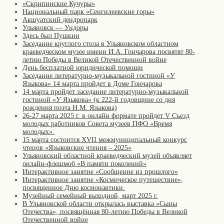
«Скрипинские Кучуры»
Национальный парк «Сенгилеевские горы»
Акшуатский дендропарк
Ульяновск — Ундоры
Здесь был Пушкин
Заседание круглого стола в Ульяновском областном
краеведческом музее имени И.А. Гончарова посвятят 80-
летию Победы в Великой Отечественной войне
День бесплатной юридической помощи
Заседание литературно-музыкальной гостиной «У
Языкова» 14 марта пройдет в Доме Гончарова
14 марта пройдет заседание литературно-музыкальной
гостиной «У Языкова» (к 222-й годовщине со дня
рождения поэта Н.М. Языкова)
26-27 марта 2025 г. в онлайн формате пройдет V Съезд
молодых работников Совета музеев ПФО «Время
молодых».
15 марта состоится XVII межмуниципальный конкурс
чтецов «Языковские чтения – 2025»
Ульяновский областной краеведческий музей объявляет
онлайн-флешмоб «В памяти поколений»
Интерактивное занятие «Сообщение из прошлого»
Интерактивное занятие «Космическое путешествие»,
посвященное Дню космонавтики.
Музейный семейный выходной, март 2025 г.
В Ульяновской области открылась выставка «Сыны
Отечества», посвящённая 80-летию Победы в Великой
Отечественной войне