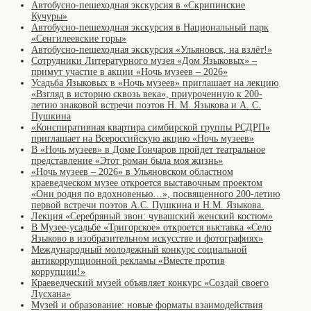
Автобусно-пешеходная экскурсия в «Скрипинские
Кучуры»
Автобусно-пешеходная экскурсия в Национальный парк
«Сенгилеевские горы»
Автобусно-пешеходная экскурсия «Ульяновск, на взлёт!»
Сотрудники Литературного музея «Дом Языковых» –
примут участие в акции «Ночь музеев – 2026»
Усадьба Языковых в «Ночь музеев» приглашает на лекцию
«Взгляд в историю сквозь века», приуроченную к 200-
летию знаковой встречи поэтов Н. М. Языкова и А. С.
Пушкина
«Конспиративная квартира симбирской группы РСДРП»
приглашает на Всероссийскую акцию «Ночь музеев»
В «Ночь музеев» в Доме Гончаров пройдет театральное
представление «Этот роман была моя жизнь»
«Ночь музеев – 2026» в Ульяновском областном
краеведческом музее откроется выставочным проектом
«Они родня по вдохновенью…», посвященного 200-летию
первой встречи поэтов А.С. Пушкина и Н.М. Языкова.
Лекция «Серебряный звон: чувашский женский костюм»
В Музее-усадьбе «Тригорское» откроется выставка «Село
Языково в изобразительном искусстве и фотографиях»
Международный молодежный конкурс социальной
антикоррупционной рекламы «Вместе против
коррупции!»
Краеведческий музей объявляет конкурс «Создай своего
Лусхана»
Музей и образование: новые форматы взаимодействия