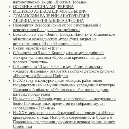
патриотической акции «Диктант Победы»
ОСОКИНА АЛИНА АНДРЕЕВНА
МЕЛИХОВ АЛЕКСАНДР МОТЕЛЬЕВИЧ
ДОМАНСКИЙ ВАЛЕРИЙ АНАТОЛЬЕВИЧ
АВЕРИНА МАРИЯ АЛЕКСАНДРОВНА
Проводится Всероссийский опрос работодателей о
перспективной кадровой потребности
Выставочный зал «Война. Победа. Память» в Ульяновском
областном краеведческом музее будет закрыт на
реэкспозицию с 14 по 30 апреля 2025 г.
Скажи наркотикам: «НЕТ!»
С 9 апреля по 5 мая в Краеведческом музее работает
электронная выставка «Брестская крепость. Западный
форпост Отечества»
С 8 апреля по 13 мая 2025 г. в музейном комплексе
«Усадьба Языковых» откроется выставка детского рисунка
«Наследники Великой Победы»
В 2025 году в конкурсе среди молодых работников
государственных и муниципальных учреждений культуры
Ульяновской области «Обломовское яблоко» определят
пятерых победителей
На выставке «История души человеческой…» представили
более 150 подлинных предметов из собрания музея-
заповедника «Тарханы»
На XXV межрегиональной научной конференции «Итоги
краеведческого года. История и современность Среднего
Поволжья» представили документ с первым упоминанием
Синбирска