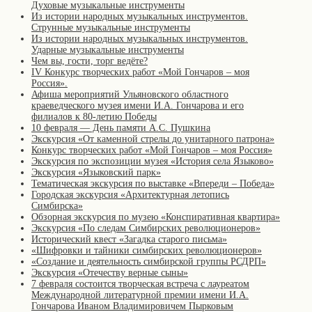
Духовые музыкальные инструменты
Из истории народных музыкальных инструментов.
Струнные музыкальные инструменты
Из истории народных музыкальных инструментов.
Ударные музыкальные инструменты
Чем вы, гости, торг ведёте?
IV Конкурс творческих работ «Мой Гончаров – моя
Россия».
Афиша мероприятий Ульяновского областного
краеведческого музея имени И.А. Гончарова и его
филиалов к 80-летию Победы
10 февраля — День памяти А.С. Пушкина
Экскурсия «От каменной стрелы до унитарного патрона»
Конкурс творческих работ «Мой Гончаров – моя Россия»
Экскурсия по экспозиции музея «История села Языково»
Экскурсия «Языковский парк»
Тематическая экскурсия по выставке «Впереди – Победа»
Городская экскурсия «Архитектурная летопись
Симбирска»
Обзорная экскурсия по музею «Конспиративная квартира»
Экскурсия «По следам Симбирских революционеров»
Исторический квест «Загадка старого письма»
«Шифровки и тайники симбирских революционеров»
«Создание и деятельность симбирской группы РСДРП»
Экскурсия «Отечеству верные сыны»
7 февраля состоится творческая встреча с лауреатом
Международной литературной премии имени И.А.
Гончарова Иваном Владимировичем Пырковым