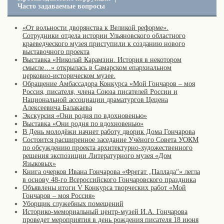
Часто задаваемые вопросы
«От вольности дворянства к Великой реформе».
Сотрудники отдела истории Ульяновского областного
краеведческого музея приступили к созданию нового
выставочного проекта
Выставка «Николай Карамзин. История в некотором
смысле…» открылась в Самарском епархиальном
церковно-историческом музее.
Обращение Амбассадора Конкурса «Мой Гончаров – моя
Россия, писателя, члена Союза писателей России и
Национальной ассоциации драматургов Цецена
Алексеевича Балакаева
Экскурсия «Они родня по вдохновенью»
Выставка «Они родня по вдохновенью»
В День молодёжи начнет работу дворик Дома Гончарова
Состоится расширенное заседание Учёного Совета УОКМ
по обсуждению проекта архитектурно-художественного
решения экспозиции Литературного музея «Дом
Языковых»
Книга очерков Ивана Гончарова «Фрегат „Паллада“» легла
в основу 48-го Всероссийского Гончаровского праздника
Объявлены итоги V Конкурса творческих работ «Мой
Гончаров – моя Россия»
Уборщик служебных помещений
Историко-мемориальный центр-музей И.А. Гончарова
проведет мероприятия в день рождения писателя 18 июня