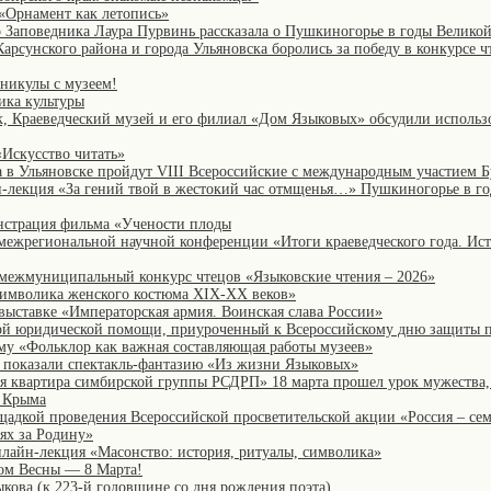
 «Орнамент как летопись»
Заповедника Лаура Пурвинь рассказала о Пушкиногорье в годы Велико
Карсунского района и города Ульяновска боролись за победу в конкурсе 
никулы с музеем!
ика культуры
 Краеведческий музей и его филиал «Дом Языковых» обсудили использ
«Искусство читать»
да в Ульяновске пройдут VIII Всероссийские с международным участием 
н-лекция «За гений твой в жестокий час отмщенья…» Пушкиногорье в г
онстрация фильма «Учености плоды
межрегиональной научной конференции «Итоги краеведческого года. Ист
 межмуниципальный конкурс чтецов «Языковские чтения – 2026»
символика женского костюма XIX-XX веков»
 выставке «Императорская армия. Воинская слава России»
ой юридической помощи, приуроченный к Всероссийскому дню защиты п
ему «Фольклор как важная составляющая работы музеев»
 показали спектакль-фантазию «Из жизни Языковых»
ая квартира симбирской группы РСДРП» 18 марта прошел урок мужеств
и Крыма
щадкой проведения Всероссийской просветительской акции «Россия – сем
ях за Родину»
нлайн-лекция «Масонство: история, ритуалы, символика»
ом Весны — 8 Марта!
кова (к 223-й годовщине со дня рождения поэта)