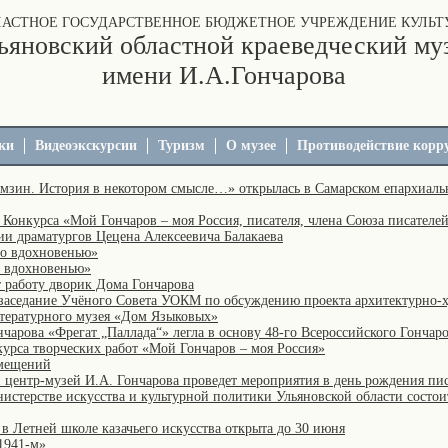
ЛАСТНОЕ ГОСУДАРСТВЕННОЕ БЮДЖЕТНОЕ УЧРЕЖДЕНИЕ КУЛЬТ
ьяновский областной краеведческий му
имени И.А.Гончарова
ки
Видеоэкскурсии
Туризм
О музее
Противодействие корр
мзин. История в некотором смысле…» открылась в Самарском епархиаль
Конкурса «Мой Гончаров – моя Россия, писателя, члена Союза писателе
и драматургов Цецена Алексеевича Балакаева
по вдохновенью»
о вдохновенью»
 работу дворик Дома Гончарова
заседание Учёного Совета УОКМ по обсуждению проекта архитектурно-
тературного музея «Дом Языковых»
чарова «Фрегат „Паллада“» легла в основу 48-го Всероссийского Гончар
урса творческих работ «Мой Гончаров – моя Россия»
мещений
центр-музей И.А. Гончарова проведет мероприятия в день рождения пис
истерстве искусства и культурной политики Ульяновской области состои
 в Летней школе казачьего искусства открыта до 30 июня
1941-м»