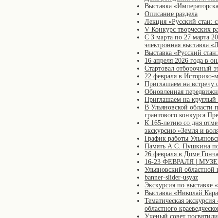
Выставка «Императорска
Описание раздела
Лекция «Русский стан: 
V Конкурс творческих р
С 3 марта по 27 марта 2
электронная выставка «
Выставка «Русский стан
16 апреля 2026 года в 
Стартовал отборочный 
22 февраля в Историко-
Приглашаем на встречу 
Обновленная передвижн
Приглашаем на круглый 
В Ульяновской области 
грантового конкурса Пр
К 165-летию со дня отм
экскурсию «Земля и вол
График работы Ульяновс
Память А.С. Пушкина п
26 февраля в Доме Гонч
16-23 ФЕВРАЛЯ | МУ
Ульяновский областной 
banner-slider-usyaz
Экскурсия по выставке 
Выставка «Николай Кара
Тематическая экскурсия
областного краеведческо
Ученый совет посвятили