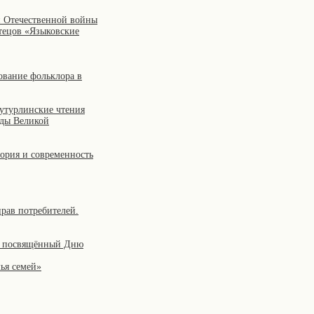
й Отечественной войны
чтецов «Языковские
ование фольклора в
Бутурлинские чтения
оды Великой
ория и современность
рав потребителей.
а, посвящённый Дню
ья семей»