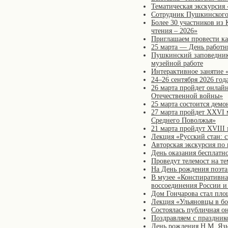
Тематическая экскурсия
Сотрудник Пушкинского 
Более 30 участников из 
чтения – 2026»
Приглашаем провести ка
25 марта — День работн
Пушкинский заповедник,
музейной работе
Интерактивное занятие 
24–26 сентября 2026 го
26 марта пройдет онлай
Отечественной войны»
25 марта состоится дем
27 марта пройдет XXVI 
Среднего Поволжья»
21 марта пройдут XVIII
Лекция «Русский стан: 
Авторская экскурсия по
День оказания бесплатн
Проведут телемост на т
На День рождения поэта
В музее «Конспиративн
воссоединения России 
Дом Гончарова стал пло
Лекция «Ульяновцы в бо
Состоялась публичная о
Поздравляем с праздник
День рождения Н.М. Язы