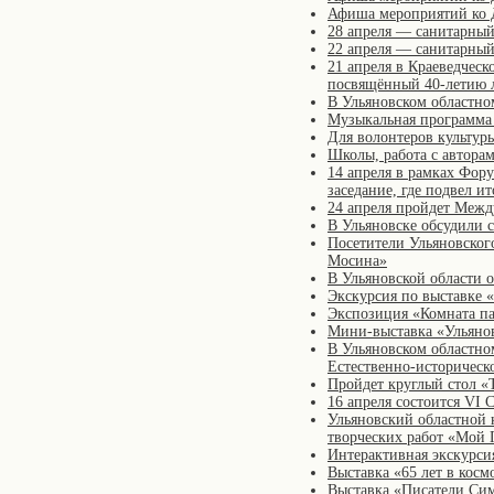
Афиша мероприятий ко
28 апреля — санитарный
22 апреля — санитарный
21 апреля в Краеведческ
посвящённый 40-летию 
В Ульяновском областно
Музыкальная программа
Для волонтеров культур
Школы, работа с автора
14 апреля в рамках Фор
заседание, где подвел и
24 апреля пройдет Межд
В Ульяновске обсудили 
Посетители Ульяновского
Мосина»
В Ульяновской области 
Экскурсия по выставке 
Экспозиция «Комната па
Мини-выставка «Ульяно
В Ульяновском областно
Естественно-историческ
Пройдет круглый стол «
16 апреля состоится VI
Ульяновский областной к
творческих работ «Мой 
Интерактивная экскурси
Выставка «65 лет в косм
Выставка «Писатели Сим