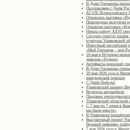
В Доме Гончарова награ
Поздравляем с Днем Рос
XLVIII Всероссийского 
Открылась выставка «И
Пешеходная экскурсия п
Открытие выставки «Ид
Начала работу XXVI рег
Сегодня стартует приём
культуры Ульяновской о
Известный российский п
«Мой Гончаров – моя Ро
16 мая в Историко-мемо
девизом «Родное»
Артефакты воинской сл
В Доме Гончарова откры
29 мая 2026 года в Мини
юридической помощи
С Днём Победы!
Ульяновский краевед Вя
Водитель автомобиля
Продавец непродовольст
Ульяновский областной 
С 7 мая по 7 июня в Кр
мы были вместе»
В Ульяновске разработа
Выставочный проект Уль
Великой реформе» побед
7 мая 2026 года в Минис