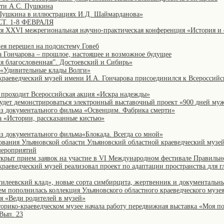
яти А.С. Пушкина
 Пушкина в иллюстрациях И.Д. Шаймарданова»
. 1-8 ФЕВРАЛЯ
ится XXVI межрегиональная научно-практическая конференция «История и
зея перешел на подсистему Говеб
ончарова – прошлое, настоящее и возможное будущее
я благословенная”. Достоевский и Сибирь»
«Удивительные клады Волги»
краеведческий музей имени И.А. Гончарова присоединился к Всероссийс
а проходит Всероссийская акция «Искра надежды»
будет демонстрироваться электронный выставочный проект «900 дней му
каз документального фильма «Освенцим. Фабрика смерти»
а «Истории, рассказанные кистью»
аз документального фильма«Блокада. Всегда со мной»
ования Ульяновской области Ульяновский областной краеведческий музе
мероприятий
открыт прием заявок на участие в VI Международном фестивале Правильн
краеведческий музей реализовал проект по адаптации пространства для 
гилеевский клад», новые сорта симбирцита, жертвенник и документальны
ем пополнилась коллекция Ульяновского областного краеведческого музе
ия «Веди родителей в музей»
рико-краеведческом музее начала работу передвижная выставка «Моя поэ
 Вып. 23