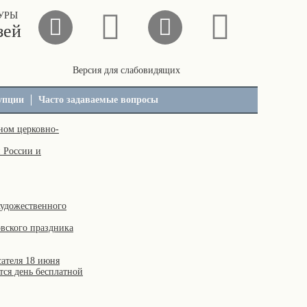
УРЫ
зей
Версия для слабовидящих
упции
Часто задаваемые вопросы
ном церковно-
й России и
художественного
овского праздника
ателя 18 июня
тся день бесплатной