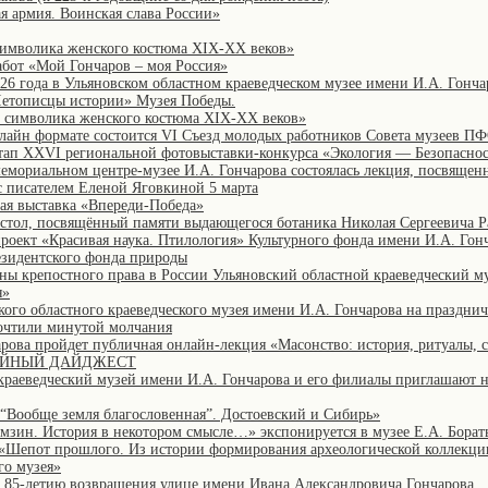
я армия. Воинская слава России»
символика женского костюма XIX-XX веков»
абот «Мой Гончаров – моя Россия»
026 года в Ульяновском областном краеведческом музее имени И.А. Гонча
Летописцы истории» Музея Победы.
: символика женского костюма XIX-XX веков»
онлайн формате состоится VI Съезд молодых работников Совета музеев П
этап XXVI региональной фотовыставки-конкурса «Экология — Безопасно
мемориальном центре-музее И.А. Гончарова состоялась лекция, посвященн
с писателем Еленой Яговкиной 5 марта
ая выставка «Впереди-Победа»
стол, посвящённый памяти выдающегося ботаника Николая Сергеевича Р
проект «Красивая наука. Птилология» Культурного фонда имени И.А. Гон
езидентского фонда природы
ены крепостного права в России Ульяновский областной краеведческий му
я»
кого областного краеведческого музея имени И.А. Гончарова на праздни
очтили минутой молчания
арова пройдет публичная онлайн-лекция «Масонство: история, ритуалы, 
ЗЕЙНЫЙ ДАЙДЖЕСТ
краеведческий музей имени И.А. Гончарова и его филиалы приглашают 
«“Вообще земля благословенная”. Достоевский и Сибирь»
мзин. История в некотором смысле…» экспонируется в музее Е.А. Борат
 «Шепот прошлого. Из истории формирования археологической коллекци
го музея»
 85-летию возвращения улице имени Ивана Александровича Гончарова