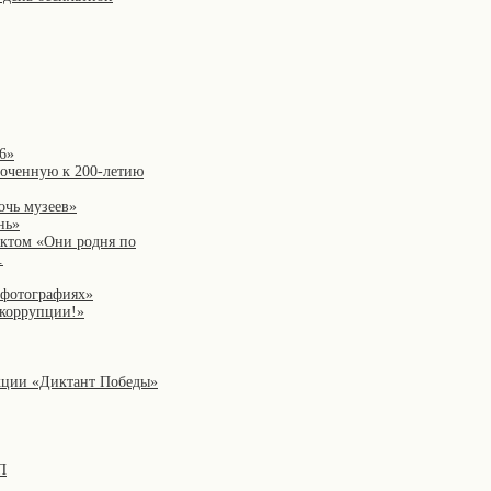
6»
роченную к 200-летию
очь музеев»
нь»
ектом «Они родня по
.
 фотографиях»
коррупции!»
акции «Диктант Победы»
П