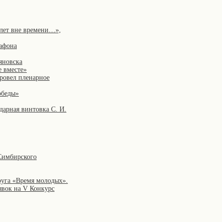
 лет вне времени…»,
рафона
яновска
е вместе»
провел пленарное
обеды»
дарная винтовка С. И.
 Симбирского
руга «Время молодых».
явок на V Конкурс