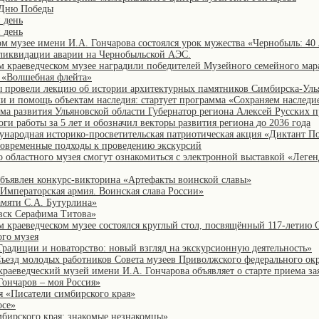
 Дню Победы
 день
 день
ом музее имени И.А. Гончарова состоялся урок мужества «Чернобыль: 40
ликвидации аварии на Чернобыльской АЭС.
м краеведческом музее наградили победителей Музейного семейного ма
 «Волшебная флейта»
ы провели лекцию об истории архитектурных памятников Симбирска-Уль
ми и помощь объектам наследия: стартует программа «Сохраняем наследи
ума развития Ульяновской области Губернатор региона Алексей Русских 
тоги работы за 5 лет и обозначил векторы развития региона до 2036 года
ународная историко-просветительская патриотическая акция «Диктант П
современные подходы к проведению экскурсий
 областного музея смогут ознакомиться с электронной выставкой «Леген
объявлен конкурс-викторина «Артефакты воинской славы»
«Императорская армия. Воинская слава России»
мяти С.А. Бутурлина»
вск Серафима Титова»
м краеведческом музее состоялся круглый стол, посвящённый 117-летию
ого музея
Традиции и новаторство: новый взгляд на экскурсионную деятельность»
 Съезд молодых работников Совета музеев Приволжского федерального ок
раеведческий музей имени И.А. Гончарова объявляет о старте приема за
Гончаров – моя Россия»
я «Писатели симбирского края»
осе»
бирского края: знакомые незнакомцы»