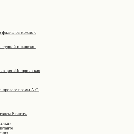
го филиалов можно с
ультурной инклюзии
 акция «Историческая
в прологе поэмы А.С.
ревнем Египте»
ктики»
иктанте
ения