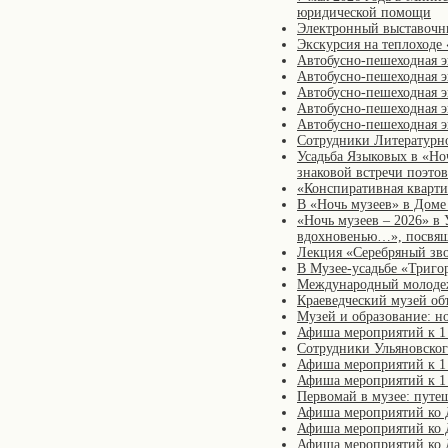
юридической помощи
Электронный выставочны
Экскурсия на теплоходе
Автобусно-пешеходная э
Автобусно-пешеходная э
Автобусно-пешеходная 
Автобусно-пешеходная э
Автобусно-пешеходная эк
Сотрудники Литературно
Усадьба Языковых в «Но
знаковой встречи поэто
«Конспиративная кварт
В «Ночь музеев» в Доме
«Ночь музеев – 2026» в
вдохновенью…», посвяще
Лекция «Серебряный зв
В Музее-усадьбе «Триго
Международный молодеж
Краеведческий музей об
Музей и образование: н
Афиша мероприятий к 1 
Сотрудники Ульяновског
Афиша мероприятий к 1
Афиша мероприятий к 1 
Первомай в музее: путеш
Афиша мероприятий ко 
Афиша мероприятий ко 
Афиша мероприятий ко 