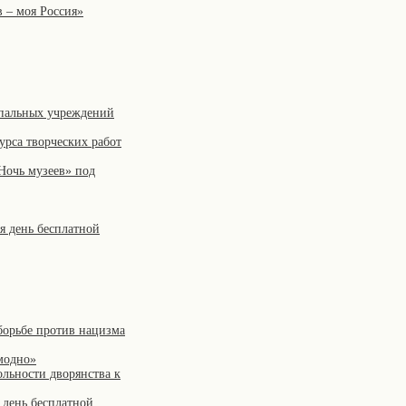
 – моя Россия»
ипальных учреждений
урса творческих работ
Ночь музеев» под
я день бесплатной
борьбе против нацизма
модно»
ольности дворянства к
 день бесплатной