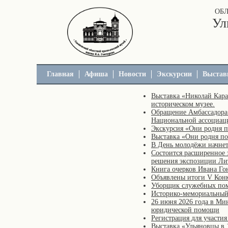
ОБ
Ул
Главная
Афиша
Новости
Экскурсии
Выстав
Выставка «Николай Кара
историческом музее.
Обращение Амбассадора 
Национальной ассоциаци
Экскурсия «Они родня 
Выставка «Они родня п
В День молодёжи начнет
Состоится расширенное 
решения экспозиции Ли
Книга очерков Ивана Гон
Объявлены итоги V Конк
Уборщик служебных по
Историко-мемориальный 
26 июня 2026 года в Мин
юридической помощи
Регистрация для участия
Выставка «Ульяновцы в 