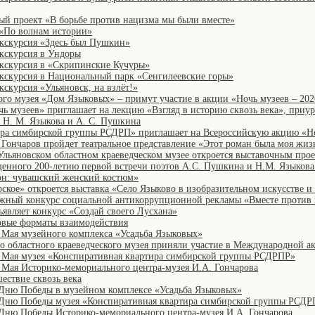
й проект «В борьбе против нацизма мы были вместе»
 «По волнам истории»
кскурсия «Здесь был Пушкин»
кскурсия в Ундоры
экскурсия в «Скрипинские Кучуры»
кскурсия в Национальный парк «Сенгилеевские горы»
скурсия «Ульяновск, на взлёт!»
го музея «Дом Языковых» – примут участие в акции «Ночь музеев – 202
чь музеев» приглашает на лекцию «Взгляд в историю сквозь века», приу
в Н. М. Языкова и А. С. Пушкина
ира симбирской группы РСДРП» приглашает на Всероссийскую акцию «Н
 Гончаров пройдет театральное представление «Этот роман была моя жиз
 Ульяновском областном краеведческом музее откроется выставочным про
нного 200-летию первой встречи поэтов А.С. Пушкина и Н.М. Языкова
он: чувашский женский костюм»
рское» откроется выставка «Село Языково в изобразительном искусстве и
ный конкурс социальной антикоррупционной рекламы «Вместе против 
ъявляет конкурс «Создай своего Лусхана»
овые форматы взаимодействия
Мая музейного комплекса «Усадьба Языковых»
о областного краеведческого музея приняли участие в Международной 
 Мая музея «Конспиративная квартира симбирской группы РСДРПР»
Мая Историко-мемориального центра-музея И.А. Гончарова
ествие сквозь века
Дню Победы в музейном комплексе «Усадьба Языковых»
Дню Победы музея «Конспиративная квартира симбирской группы РСДР
Дню Победы Историко-мемориального центра-музея И.А. Гончарова