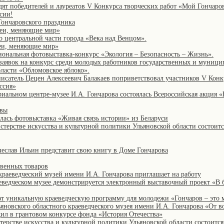
дят победителей и лауреатов V Конкурса творческих работ «Мой Гончаров
сии!
Гончаровского праздника
деи, меняющие мир»
о центральной части города «Века над Венцом».
еи, меняющие мир»
иональная фотовыставка-конкурс «Экология – Безопасность – Жизнь».
 заявок на конкурс среди молодых работников государственных и муниц
бласти «Обломовское яблоко».
исатель Цецен Алексеевич Балакаев поприветствовал участников V Конк
ссия»
риальном центре-музее И.А. Гончарова состоялась Всероссийская акция «
авы
лась фотовыставка «Живая связь истории» из Беларуси
стерстве искусства и культурной политики Ульяновской области состоитс
чеслав Ильин представит свою книгу в Доме Гончарова
венных товаров
краеведческий музей имени И.А. Гончарова приглашает на работу
аеведческом музее демонстрируется электронный выставочный проект «В 
ют уникальную краеведческую программу для молодежи «Гончаров – это 
яновского областного краеведческого музея имени И.А. Гончарова «От в
ил в грантовом конкурсе фонда «История Отечества»
терстве искусства и культурной политики Ульяновской области состоится