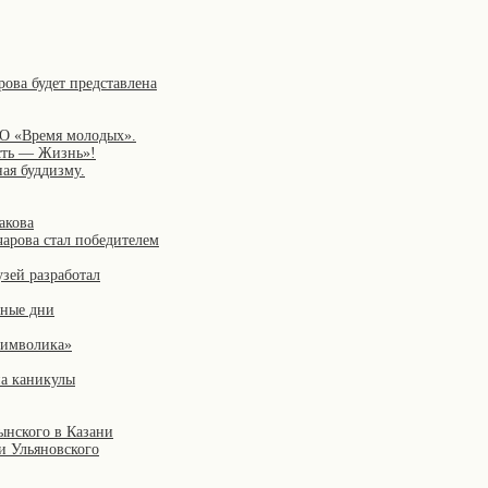
рова будет представлена
ФО «Время молодых».
сть — Жизнь»!
ая буддизму.
акова
чарова стал победителем
зей разработал
чные дни
символика»
на каникулы
ынского в Казани
и Ульяновского