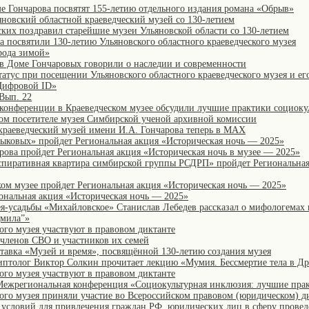
е Гончарова посвятят 155-летию отдельного издания романа «Обрыв»
яновский областной краеведческий музей со 130-летием
ских поздравил старейшие музеи Ульяновской области со 130-летием
а посвятили 130-летию Ульяновского областного краеведческого музея
рода зимой»
в Доме Гончаровых говорили о наследии и современности
татус при посещении Ульяновского областного краеведческого музея и е
Цифровой ID»
 Вып. 22
конференции в Краеведческом музее обсудили лучшие практики социок
ом посетителе музея Симбирской ученой архивной комиссии
краеведческий музей имени И.А. Гончарова теперь в MAX
Языковых» пройдет Региональная акция «Историческая ночь — 2025»
арова пройдет Региональная акция «Историческая ночь в музее — 2025»
нспиративная квартира симбирской группы РСДРП» пройдет Региональная
ском музее пройдет Региональная акция «Историческая ночь — 2025»
иональная акция «Историческая ночь — 2025»
я-усадьбы «Михайловское» Станислав Лебедев рассказал о мифологемах 
мила”»
ого музея участвуют в правовом диктанте
членов СВО и участников их семей
ставка «Музей и время», посвящённой 130-летию создания музея
гиптолог Виктор Солкин прочитает лекцию «Мумия. Бессмертие тела в Д
ого музея участвуют в правовом диктанте
I Межрегиональная конференция «Cоциокультурная инклюзия: лучшие пра
ого музея приняли участие во Всероссийском правовом (юридическом) д
условий для привлечения граждан РФ, юридических лиц в сферу провед