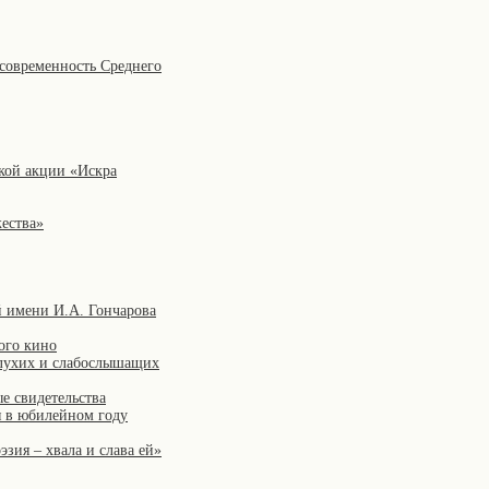
 современность Среднего
кой акции «Искра
жества»
й имени И.А. Гончарова
ого кино
глухих и слабослышащих
е свидетельства
я в юбилейном году
зия – хвала и слава ей»