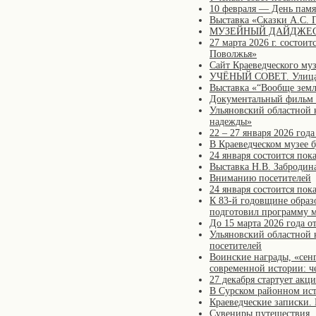
10 февраля — День пам
Выставка «Сказки А.С.
МУЗЕЙНЫЙ ДАЙДЖЕСТ
27 марта 2026 г. состо
Поволжья»
Сайт Краеведческого му
УЧЁНЫЙ СОВЕТ. Улица Г
Выставка «“Вообще земл
Документальный фильм 
Ульяновский областной 
надежды»
22 – 27 января 2026 год
В Краеведческом музее 
24 января состоится по
Выставка Н.В. Забродин
Вниманию посетителей
24 января состоится пок
К 83-й годовщине образ
подготовил программу 
До 15 марта 2026 года 
Ульяновский областной 
посетителей
Воинские награды, «сен
современной истории: ч
27 декабря стартует акц
В Сурском районном исто
Краеведческие записки.
Сувениры путешествия