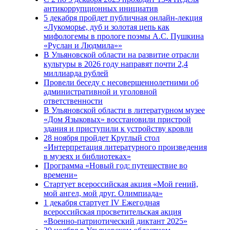
антикоррупционных инициатив
5 декабря пройдет публичная онлайн-лекция
«Лукоморье, дуб и золотая цепь как
мифологемы в прологе поэмы А.С. Пушкина
«Руслан и Людмила»»
В Ульяновской области на развитие отрасли
культуры в 2026 году направят почти 2,4
миллиарда рублей
Провели беседу с несовершеннолетними об
административной и уголовной
ответственности
В Ульяновской области в литературном музее
«Дом Языковых» восстановили пристрой
здания и приступили к устройству кровли
28 ноября пройдет Круглый стол
«Интерпретация литературного произведения
в музеях и библиотеках»
Программа «Новый год: путешествие во
времени»
Стартует всероссийская акция «Мой гений,
мой ангел, мой друг. Олимпиада»
1 декабря стартует IV Ежегодная
всероссийская просветительская акция
«Военно-патриотический диктант 2025»