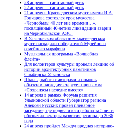
28 апреля — санитарный день
22 апреля — санитарный день
21 апреля в Краеведческом музее имени И.А.
Гончарова состоялся урок мужества
«Чернобыль: 40 лет вне времени…»,
посвящённый 40-летию ликвидации аварии
на Чернобыльской АЭС.
В Ульяновском областном краеведческом
музее наградили победителей Музейного
семейного марафона
Музыкальная программа «Волшебная
флейта»
Для волонтеров культуры провели лекцию об
истории архитектурных памятников
Симбирска-Ульяновска
Школы, работа с авторами и помощь
объектам наследия: стартует программа
«Сохраняем наследие вместе»
14 апреля в рамках Форума развития
Ульяновской области Губернатор региона
Алексей Русских провел пленарное
заседание, где подвел итоги работы за 5 лет и
обозначил векторы развития региона до 2036
года
24 апреля пройдет Международная историко-