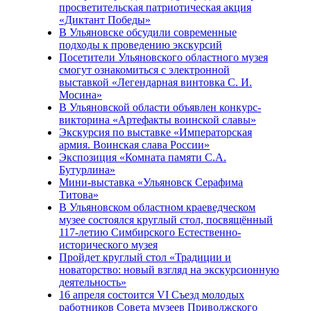
просветительская патриотическая акция
«Диктант Победы»
В Ульяновске обсудили современные
подходы к проведению экскурсий
Посетители Ульяновского областного музея
смогут ознакомиться с электронной
выставкой «Легендарная винтовка С. И.
Мосина»
В Ульяновской области объявлен конкурс-
викторина «Артефакты воинской славы»
Экскурсия по выставке «Императорская
армия. Воинская слава России»
Экспозиция «Комната памяти С.А.
Бутурлина»
Мини-выставка «Ульяновск Серафима
Титова»
В Ульяновском областном краеведческом
музее состоялся круглый стол, посвящённый
117-летию Симбирского Естественно-
исторического музея
Пройдет круглый стол «Традиции и
новаторство: новый взгляд на экскурсионную
деятельность»
16 апреля состоится VI Съезд молодых
работников Совета музеев Приволжского