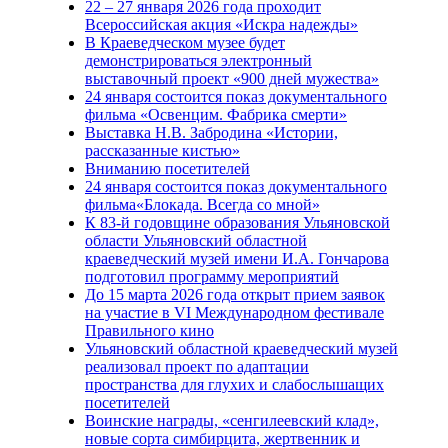
22 – 27 января 2026 года проходит
Всероссийская акция «Искра надежды»
В Краеведческом музее будет
демонстрироваться электронный
выставочный проект «900 дней мужества»
24 января состоится показ документального
фильма «Освенцим. Фабрика смерти»
Выставка Н.В. Забродина «Истории,
рассказанные кистью»
Вниманию посетителей
24 января состоится показ документального
фильма«Блокада. Всегда со мной»
К 83-й годовщине образования Ульяновской
области Ульяновский областной
краеведческий музей имени И.А. Гончарова
подготовил программу мероприятий
До 15 марта 2026 года открыт прием заявок
на участие в VI Международном фестивале
Правильного кино
Ульяновский областной краеведческий музей
реализовал проект по адаптации
пространства для глухих и слабослышащих
посетителей
Воинские награды, «сенгилеевский клад»,
новые сорта симбирцита, жертвенник и