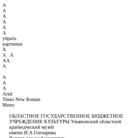
А
А
А
А
А
А
убрать
картинки
X
А А
АА
А
А
А
А
Arial
Times New Roman
Моно
ОБЛАСТНОЕ ГОСУДАРСТВЕННОЕ БЮДЖЕТНОЕ
УЧРЕЖДЕНИЕ КУЛЬТУРЫ
Ульяновский областной
краеведческий музей
имени И.А.Гончарова