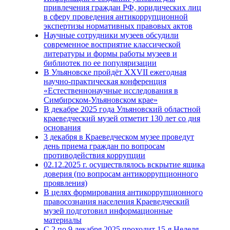
привлечения граждан РФ, юридических лиц
в сферу проведения антикоррупционной
экспертизы нормативных правовых актов
Научные сотрудники музеев обсудили
современное восприятие классической
литературы и формы работы музеев и
библиотек по ее популяризации
В Ульяновске пройдёт XXVII ежегодная
научно-практическая конференция
«Естественнонаучные исследования в
Симбирском-Ульяновском крае»
В декабре 2025 года Ульяновский областной
краеведческий музей отметит 130 лет со дня
основания
3 декабря в Краеведческом музее проведут
день приема граждан по вопросам
противодействия коррупции
02.12.2025 г. осуществлялось вскрытие ящика
доверия (по вопросам антикоррупционного
проявления)
В целях формирования антикоррупционного
правосознания населения Краеведческий
музей подготовил информационные
материалы
С 2 по 9 декабря 2025 проходит 15-я Неделя