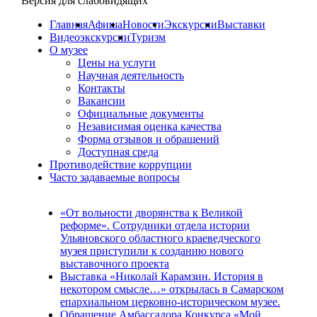
Версия для слабовидящих
Главная
Афиша
Новости
Экскурсии
Выставки
Видеоэкскурсии
Туризм
О музее
Цены на услуги
Научная деятельность
Контакты
Вакансии
Официальные документы
Независимая оценка качества
Форма отзывов и обращений
Доступная среда
Противодействие коррупции
Часто задаваемые вопросы
«От вольности дворянства к Великой
реформе». Сотрудники отдела истории
Ульяновского областного краеведческого
музея приступили к созданию нового
выставочного проекта
Выставка «Николай Карамзин. История в
некотором смысле…» открылась в Самарском
епархиальном церковно-историческом музее.
Обращение Амбассадора Конкурса «Мой