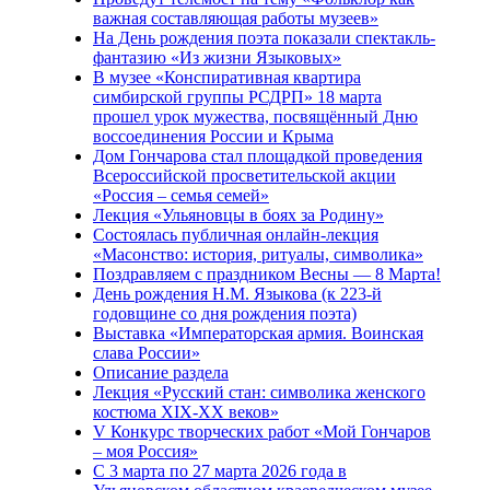
важная составляющая работы музеев»
На День рождения поэта показали спектакль-
фантазию «Из жизни Языковых»
В музее «Конспиративная квартира
симбирской группы РСДРП» 18 марта
прошел урок мужества, посвящённый Дню
воссоединения России и Крыма
Дом Гончарова стал площадкой проведения
Всероссийской просветительской акции
«Россия – семья семей»
Лекция «Ульяновцы в боях за Родину»
Состоялась публичная онлайн-лекция
«Масонство: история, ритуалы, символика»
Поздравляем с праздником Весны — 8 Марта!
День рождения Н.М. Языкова (к 223-й
годовщине со дня рождения поэта)
Выставка «Императорская армия. Воинская
слава России»
Описание раздела
Лекция «Русский стан: символика женского
костюма XIX-XX веков»
V Конкурс творческих работ «Мой Гончаров
– моя Россия»
С 3 марта по 27 марта 2026 года в