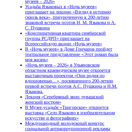
музеев – 2026»
Усадьба Языковых в «Ночь музеев»
приглашает на лекцию «Взгляд в историю
сквозь века», приуроченную к 200-летию
знаковой встречи поэтов Н. М. Языкова и А.
С. Пушкина
«Конспиративная квартира симбирской
группы РСДРП» приглашает на
Всероссийскую акцию «Ночь музеев»
В «Ночь музеев» в Доме Гончаров пройдет
театральное представление «Этот роман была
моя жизнь»
«Ночь музеев – 2026» в Ульяновском
областном краеведческом музее откроется
выставочным проектом «Они родня по
вдохновенью…», посвященного 200-летию
первой встречи поэтов А.С. Пушкина и Н.М.
Языкова.
Лекция «Серебряный звон: чувашский
женский костюм»
В Музее-усадьбе «Тригорское» откроется
выставка «Село Языково в изобразительном
искусстве и фотографиях»
Международный молодежный конкурс
социальной антикоррупционной рекламы