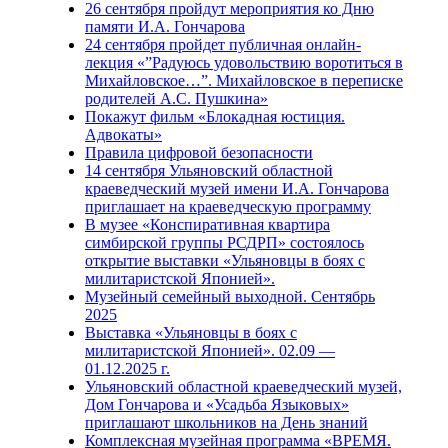
26 сентября пройдут мероприятия ко Дню
памяти И.А. Гончарова
24 сентября пройдет публичная онлайн-
лекция «”Радуюсь удовольствию воротиться в
Михайловское…”. Михайловское в переписке
родителей А.С. Пушкина»
Покажут фильм «Блокадная юстиция.
Адвокаты»
Правила цифровой безопасности
14 сентября Ульяновский областной
краеведческий музей имени И.А. Гончарова
приглашает на краеведческую программу
В музее «Конспиративная квартира
симбирской группы РСДРП» состоялось
открытие выставки «Ульяновцы в боях с
милитаристской Японией».
Музейный семейный выходной. Сентябрь
2025
Выставка «Ульяновцы в боях с
милитаристской Японией». 02.09 —
01.12.2025 г.
Ульяновский областной краеведческий музей,
Дом Гончарова и «Усадьба Языковых»
приглашают школьников на День знаний
Комплексная музейная программа «ВРЕМЯ.