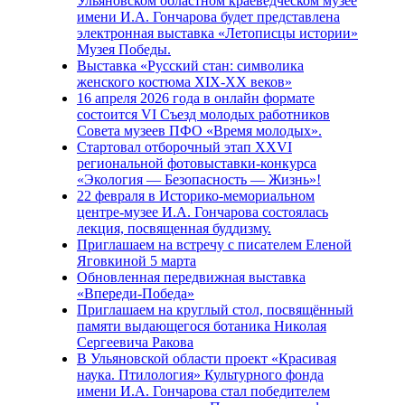
Ульяновском областном краеведческом музее
имени И.А. Гончарова будет представлена
электронная выставка «Летописцы истории»
Музея Победы.
Выставка «Русский стан: символика
женского костюма XIX-XX веков»
16 апреля 2026 года в онлайн формате
состоится VI Съезд молодых работников
Совета музеев ПФО «Время молодых».
Стартовал отборочный этап XXVI
региональной фотовыставки-конкурса
«Экология — Безопасность — Жизнь»!
22 февраля в Историко-мемориальном
центре-музее И.А. Гончарова состоялась
лекция, посвященная буддизму.
Приглашаем на встречу с писателем Еленой
Яговкиной 5 марта
Обновленная передвижная выставка
«Впереди-Победа»
Приглашаем на круглый стол, посвящённый
памяти выдающегося ботаника Николая
Сергеевича Ракова
В Ульяновской области проект «Красивая
наука. Птилология» Культурного фонда
имени И.А. Гончарова стал победителем