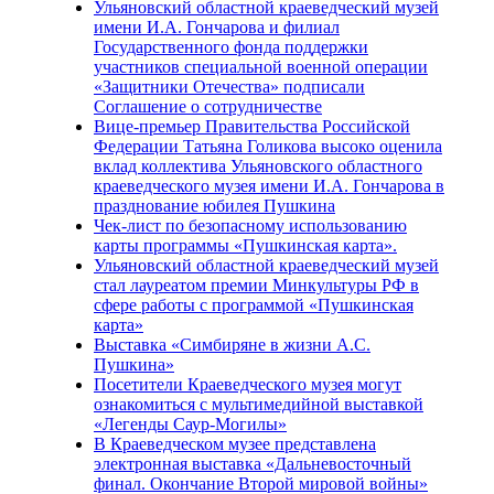
Ульяновский областной краеведческий музей
имени И.А. Гончарова и филиал
Государственного фонда поддержки
участников специальной военной операции
«Защитники Отечества» подписали
Соглашение о сотрудничестве
Вице-премьер Правительства Российской
Федерации Татьяна Голикова высоко оценила
вклад коллектива Ульяновского областного
краеведческого музея имени И.А. Гончарова в
празднование юбилея Пушкина
Чек-лист по безопасному использованию
карты программы «Пушкинская карта».
Ульяновский областной краеведческий музей
стал лауреатом премии Минкультуры РФ в
сфере работы с программой «Пушкинская
карта»
Выставка «Симбиряне в жизни А.С.
Пушкина»
Посетители Краеведческого музея могут
ознакомиться с мультимедийной выставкой
«Легенды Саур-Могилы»
В Краеведческом музее представлена
электронная выставка «Дальневосточный
финал. Окончание Второй мировой войны»