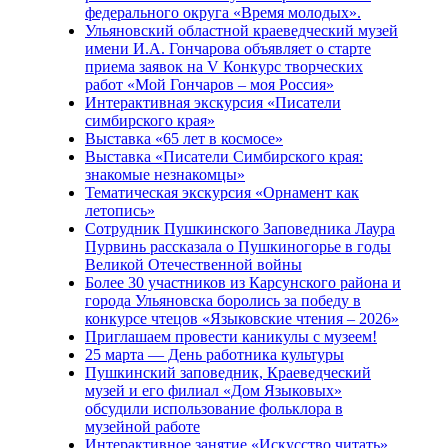
федерального округа «Время молодых».
Ульяновский областной краеведческий музей
имени И.А. Гончарова объявляет о старте
приема заявок на V Конкурс творческих
работ «Мой Гончаров – моя Россия»
Интерактивная экскурсия «Писатели
симбирского края»
Выставка «65 лет в космосе»
Выставка «Писатели Симбирского края:
знакомые незнакомцы»
Тематическая экскурсия «Орнамент как
летопись»
Сотрудник Пушкинского Заповедника Лаура
Пурвинь рассказала о Пушкиногорье в годы
Великой Отечественной войны
Более 30 участников из Карсунского района и
города Ульяновска боролись за победу в
конкурсе чтецов «Языковские чтения – 2026»
Приглашаем провести каникулы с музеем!
25 марта — День работника культуры
Пушкинский заповедник, Краеведческий
музей и его филиал «Дом Языковых»
обсудили использование фольклора в
музейной работе
Интерактивное занятие «Искусство читать»