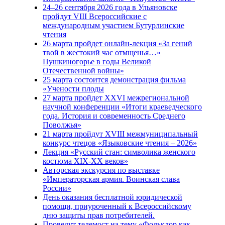
24–26 сентября 2026 года в Ульяновске
пройдут VIII Всероссийские с
международным участием Бутурлинские
чтения
26 марта пройдет онлайн-лекция «За гений
твой в жестокий час отмщенья…»
Пушкиногорье в годы Великой
Отечественной войны»
25 марта состоится демонстрация фильма
«Учености плоды
27 марта пройдет XXVI межрегиональной
научной конференции «Итоги краеведческого
года. История и современность Среднего
Поволжья»
21 марта пройдут XVIII межмуниципальный
конкурс чтецов «Языковские чтения – 2026»
Лекция «Русский стан: символика женского
костюма XIX-XX веков»
Авторская экскурсия по выставке
«Императорская армия. Воинская слава
России»
День оказания бесплатной юридической
помощи, приуроченный к Всероссийскому
дню защиты прав потребителей.
Проведут телемост на тему «Фольклор как