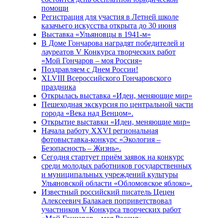
помощи
Регистрация для участия в Летней школе
казачьего искусства открыта до 30 июня
Выставка «Ульяновцы в 1941-м»
В Доме Гончарова наградят победителей и
лауреатов V Конкурса творческих работ
«Мой Гончаров – моя Россия»
Поздравляем с Днем России!
XLVIII Всероссийского Гончаровского
праздника
Открылась выставка «Идеи, меняющие мир»
Пешеходная экскурсия по центральной части
города «Века над Венцом».
Открытие выставки «Идеи, меняющие мир»
Начала работу XXVI региональная
фотовыставка-конкурс «Экология –
Безопасность – Жизнь».
Сегодня стартует приём заявок на конкурс
среди молодых работников государственных
и муниципальных учреждений культуры
Ульяновской области «Обломовское яблоко».
Известный российский писатель Цецен
Алексеевич Балакаев поприветствовал
участников V Конкурса творческих работ