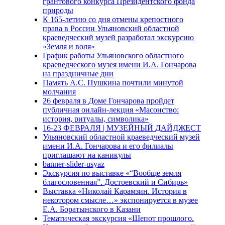
грантового конкурса Президентского фонда
природы
К 165-летию со дня отмены крепостного
права в России Ульяновский областной
краеведческий музей разработал экскурсию
«Земля и воля»
График работы Ульяновского областного
краеведческого музея имени И.А. Гончарова
на праздничные дни
Память А.С. Пушкина почтили минутой
молчания
26 февраля в Доме Гончарова пройдет
публичная онлайн-лекция «Масонство:
история, ритуалы, символика»
16-23 ФЕВРАЛЯ | МУЗЕЙНЫЙ ДАЙДЖЕСТ
Ульяновский областной краеведческий музей
имени И.А. Гончарова и его филиалы
приглашают на каникулы
banner-slider-usyaz
Экскурсия по выставке «“Вообще земля
благословенная”. Достоевский и Сибирь»
Выставка «Николай Карамзин. История в
некотором смысле…» экспонируется в музее
Е.А. Боратынского в Казани
Тематическая экскурсия «Шепот прошлого.