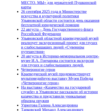
МЕСТО. МЫ» для держателей Пушкинской
карты
26 сентября 2025 года в Министерстве
искусства и культурной политики
Ульяновской области состоится день оказания
бесплатной юридической помощи
22 августа – День Государственного флага
Российской Федерации
Ульяновский областной краеведческий музей
реализует экскурсионный проект для глухих
и слабослышащих людей «Сувениры
путешествия»
20 августа в Историко-мемориальном центре-
музее И.А. Гончарова состоится экскурсия
для глухих и слабослышащих людей.
Четвероногие герои
Краеведческий музей продемонстрирует
мультимедийную выставку Музея Победы
«Четвероногие герои»
На выставке «Казачество на государевой
службе» в Ульяновске рассказали об истории
казачества и представили уникальные
образцы оружия
Узрютова Галина Александровна
Тарковский Михаил Александрович