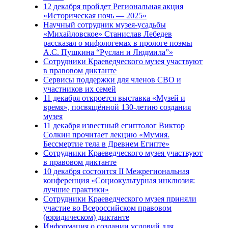
12 декабря пройдет Региональная акция
«Историческая ночь — 2025»
Научный сотрудник музея-усадьбы
«Михайловское» Станислав Лебедев
рассказал о мифологемах в прологе поэмы
А.С. Пушкина “Руслан и Людмила”»
Сотрудники Краеведческого музея участвуют
в правовом диктанте
Сервисы поддержки для членов СВО и
участников их семей
11 декабря откроется выставка «Музей и
время», посвящённой 130-летию создания
музея
11 декабря известный египтолог Виктор
Солкин прочитает лекцию «Мумия.
Бессмертие тела в Древнем Египте»
Сотрудники Краеведческого музея участвуют
в правовом диктанте
10 декабря состоится II Межрегиональная
конференция «Cоциокультурная инклюзия:
лучшие практики»
Сотрудники Краеведческого музея приняли
участие во Всероссийском правовом
(юридическом) диктанте
Информация о создании условий для