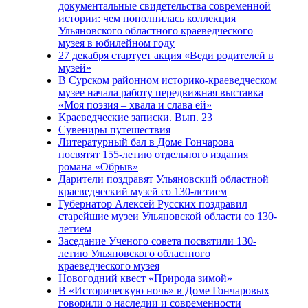
документальные свидетельства современной
истории: чем пополнилась коллекция
Ульяновского областного краеведческого
музея в юбилейном году
27 декабря стартует акция «Веди родителей в
музей»
В Сурском районном историко-краеведческом
музее начала работу передвижная выставка
«Моя поэзия – хвала и слава ей»
Краеведческие записки. Вып. 23
Сувениры путешествия
Литературный бал в Доме Гончарова
посвятят 155-летию отдельного издания
романа «Обрыв»
Дарители поздравят Ульяновский областной
краеведческий музей со 130-летием
Губернатор Алексей Русских поздравил
старейшие музеи Ульяновской области со 130-
летием
Заседание Ученого совета посвятили 130-
летию Ульяновского областного
краеведческого музея
Новогодний квест «Природа зимой»
В «Историческую ночь» в Доме Гончаровых
говорили о наследии и современности