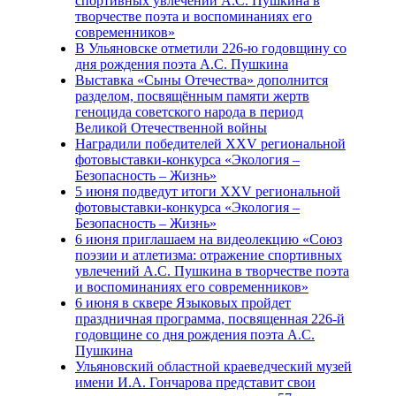
спортивных увлечений А.С. Пушкина в
творчестве поэта и воспоминаниях его
современников»
В Ульяновске отметили 226-ю годовщину со
дня рождения поэта А.С. Пушкина
Выставка «Сыны Отечества» дополнится
разделом, посвящённым памяти жертв
геноцида советского народа в период
Великой Отечественной войны
Наградили победителей XXV региональной
фотовыставки-конкурса «Экология –
Безопасность – Жизнь»
5 июня подведут итоги XXV региональной
фотовыставки-конкурса «Экология –
Безопасность – Жизнь»
6 июня приглашаем на видеолекцию «Союз
поэзии и атлетизма: отражение спортивных
увлечений А.С. Пушкина в творчестве поэта
и воспоминаниях его современников»
6 июня в сквере Языковых пройдет
праздничная программа, посвященная 226-й
годовщине со дня рождения поэта А.С.
Пушкина
Ульяновский областной краеведческий музей
имени И.А. Гончарова представит свои