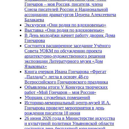
Гончаров – моя Россия, писателя, члена
Союза писателей России и Национальной
ассоциации драматургов Цецена Алексеевича
Балакаева
Экскурсия «Они родня по вдохновенью»
Выставка «Они родня по вдохновенью»
В День молодёжи начнет работу дворик Дома
Гончарова
Состоится расширенное заседание Учёного
Совета УОКМ по обсуждению проекта
архитектурно-художественного решения
экспозиции Литературного музея «Дом
Языковых»
Книга очерков Ивана Гончарова «Фрегат
„Паллада“» легла в основу 48-го
Всероссийского Гончаровского праздника
Объявлены итоги V Конкурса творческих
работ «Мой Гончаров – моя Россия»
Уборщик служебных помещений
Историко-мемориальный центр-музей И.А.
Гончарова проведет мероприятия в день
рождения писателя 18 июня
26 июня 2026 года в Министерстве искусства
и культурной политики Ульяновской области
состоится день бесплатной юридической