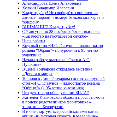
Александрова Елена Алексеевна
Холкин Владимир Игоревич
Клади трубку! Не сообщайте свои личные
данные, пароли и номера банковских карт по
телефону.
ВНИМАНИЕ! Клади трубку!
С 7 августа по 28 ноября работает выставка
«Казачество на государевой службе»
Часы работы
Круглый стол «И.С. Глазунов – иллюстратор
романа “Обрыв”» приурочили к 95-летию
художника.
Начала работу выставка «Сказки А.С.
Пушкина»
В Доме Гончарова открылась выставка
«Дорога к миру»
10 июля в Доме Гончарова состоится круглый
стол «И.С. Глазунов – иллюстратор романа
“Обрыв”» (к 95-летию художника)
Что делать при обнаружении БПЛА?
Жителей Ульяновской области просят помочь
в поиске родственников фронтовика –
защитника Белоруссии
В июле стартует всероссийская ежегодная
акция «Культурная суббота. Краеведение»