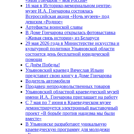
«Мой Гончаров – моя Россия»
16 мая в Историко-мемориальном центре-
музее И.А. Гончарова состоялась
Всероссийская акция «Ночь музеев» под
девизом «Родное»
Артефакты воинской славы
В Доме Гончарова открылась фотовыставка
«Живая связь истории» из Беларуси
29 мая 2026 года в Министерстве искусства и
культурной политики Ульяновской области
состоится день бесплатной юридической
помощи
С Днём Победы!
Ульяновский краевед Вячеслав Ильин
представит свою книгу в Доме Гончарова
Водитель автомобиля
Продавец непродовольственных товаров
Ульяновский областной краеведческий музей
имени И.А. Гончарова приглашает на работу
С 7 мая по 7 июня в Краеведческом музее
демонстрируется электронный выставочный
проект «В борьбе против нацизма мы были
вместе»
В Ульяновске разработают уникальную
краеведческую программу для молодежи