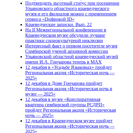
Подтвердить льготный статус при посещении
Ульяновского областного краеведческого
музея и его филиалов можно с применением
сервиса «Цифровой ID»
Краеведческие записки. Вып. 22
На II Межрегиональной конференции в
Краеведческом музее обсудили лучшие
практики социокультурной инклюзии
Интересный факт о первом посетителе музея
Симбирской ученой архивной комиссии
Ульяновский областной краеведческий музей
имени И.А. Гончарова теперь в MAX
12 декабря в «Усадьбе Языковых» пройдет
Региональная акция «Историческая ночь —
2025»
12 декабря в Доме Гончарова пройдет
Региональная акция «Историческая ночь в
музее — 2025»
12 декабря в музее «Конспиративная
квартира симбирской группы РСДРП»
пройдет Региональная акция «Историческая
ночь — 2025»
12 декабря в Краеведческом музее пройдет
Региональная акция «Историческая ночь —
2025»