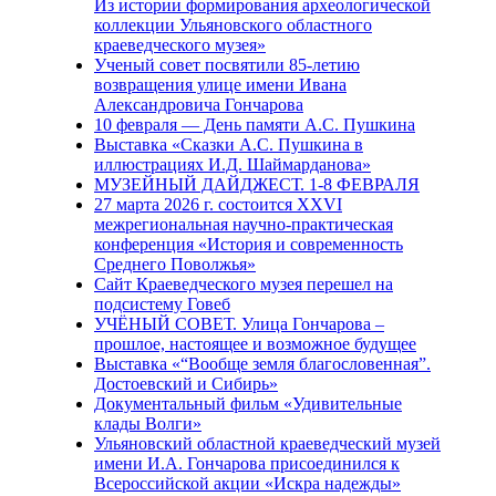
Из истории формирования археологической
коллекции Ульяновского областного
краеведческого музея»
Ученый совет посвятили 85-летию
возвращения улице имени Ивана
Александровича Гончарова
10 февраля — День памяти А.С. Пушкина
Выставка «Сказки А.С. Пушкина в
иллюстрациях И.Д. Шаймарданова»
МУЗЕЙНЫЙ ДАЙДЖЕСТ. 1-8 ФЕВРАЛЯ
27 марта 2026 г. состоится XXVI
межрегиональная научно-практическая
конференция «История и современность
Среднего Поволжья»
Сайт Краеведческого музея перешел на
подсистему Говеб
УЧЁНЫЙ СОВЕТ. Улица Гончарова –
прошлое, настоящее и возможное будущее
Выставка «“Вообще земля благословенная”.
Достоевский и Сибирь»
Документальный фильм «Удивительные
клады Волги»
Ульяновский областной краеведческий музей
имени И.А. Гончарова присоединился к
Всероссийской акции «Искра надежды»