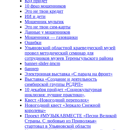
Код придёт
10 фраз мошенников
Это не твои кредит
ИИ и дети
Мошенник мультик
Это не твои сим-карты
Данные у мошенников
Мошенники — газовщики
Ошибки
Ульяновский областной краеведческий музей
провел методический семинар для
сотрудников музеев Тереньгульского района
banner-slider-imcm
баннер
Электронная выставка «С парада на фронт»
Выставка «Создание и деятельность
симбирской группы РСДРП»
10 декабря пройдет «Социокультурная
инклюзия: лучшие практики»,
Квест «Новогодний переполох»
Новогодний квест «Зеркало Снежной
королевы»
Проект #МУЗЫКАВМЕСТЕ «Песни Великой
Страны. С любовью из Приволжья»
стартовал в Ульяновской области