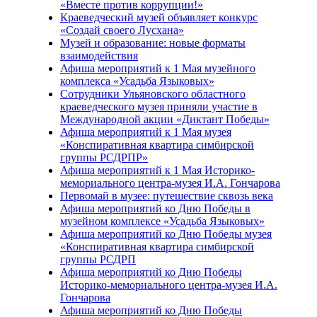
«Вместе против коррупции!»
Краеведческий музей объявляет конкурс
«Создай своего Лусхана»
Музей и образование: новые форматы
взаимодействия
Афиша мероприятий к 1 Мая музейного
комплекса «Усадьба Языковых»
Сотрудники Ульяновского областного
краеведческого музея приняли участие в
Международной акции «Диктант Победы»
Афиша мероприятий к 1 Мая музея
«Конспиративная квартира симбирской
группы РСДРПР»
Афиша мероприятий к 1 Мая Историко-
мемориального центра-музея И.А. Гончарова
Первомай в музее: путешествие сквозь века
Афиша мероприятий ко Дню Победы в
музейном комплексе «Усадьба Языковых»
Афиша мероприятий ко Дню Победы музея
«Конспиративная квартира симбирской
группы РСДРП
Афиша мероприятий ко Дню Победы
Историко-мемориального центра-музея И.А.
Гончарова
Афиша мероприятий ко Дню Победы