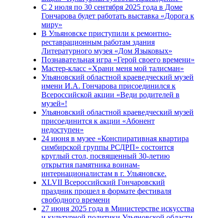
С 2 июля по 30 сентября 2025 года в Доме
Гончарова будет работать выставка «Дорога к
миру»
В Ульяновске приступили к ремонтно-
реставрационным работам здания
Литературного музея «Дом Языковых»
Познавательная игра «Герой своего времени»
Мастер-класс «Храни меня мой талисман»
Ульяновский областной краеведческий музей
имени И.А. Гончарова присоединился к
Всероссийской акции «Веди родителей в
музей»!
Ульяновский областной краеведческий музей
присоединится к акции «Абонент
недоступен»
24 июня в музее «Конспиративная квартира
симбирской группы РСДРП» состоится
круглый стол, посвященный 30-летию
открытия памятника воинам-
интернационалистам в г. Ульяновске.
XLVII Всероссийский Гончаровский
праздник прошел в формате фестиваля
свободного времени
27 июня 2025 года в Министерстве искусства
и культурной политики Ульяновской области