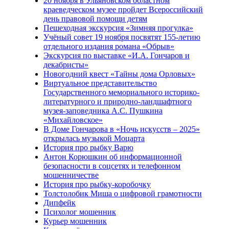
20 ноября в Ульяновском областном
краеведческом музее пройдет Всероссийский
день правовой помощи детям
Пешеходная экскурсия «Зимняя прогулка»
Учёный совет 19 ноября посвятят 155-летию
отдельного издания романа «Обрыв»
Экскурсия по выставке «И.А. Гончаров и
декабристы»
Новогодний квест «Тайны дома Орловых»
Виртуальное представительство
Государственного мемориального историко-
литературного и природно-ландшафтного
музея-заповедника А.С. Пушкина
«Михайловское»
В Доме Гончарова в «Ночь искусств – 2025»
открылась музыкой Моцарта
История про рыбку Варю
Антон Корюшкин об информационной
безопасности в соцсетях и телефонном
мошенничестве
История про рыбку-коробочку
Толстолобик Миша о цифровой грамотности
Дипфейк
Психолог мошенник
Курьер мошенник