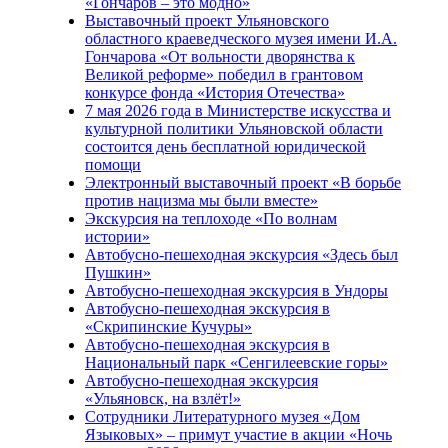
«Гончаров – это модно»
Выставочный проект Ульяновского
областного краеведческого музея имени И.А.
Гончарова «От вольности дворянства к
Великой реформе» победил в грантовом
конкурсе фонда «История Отечества»
7 мая 2026 года в Министерстве искусства и
культурной политики Ульяновской области
состоится день бесплатной юридической
помощи
Электронный выставочный проект «В борьбе
против нацизма мы были вместе»
Экскурсия на теплоходе «По волнам
истории»
Автобусно-пешеходная экскурсия «Здесь был
Пушкин»
Автобусно-пешеходная экскурсия в Ундоры
Автобусно-пешеходная экскурсия в
«Скрипинские Кучуры»
Автобусно-пешеходная экскурсия в
Национальный парк «Сенгилеевские горы»
Автобусно-пешеходная экскурсия
«Ульяновск, на взлёт!»
Сотрудники Литературного музея «Дом
Языковых» – примут участие в акции «Ночь