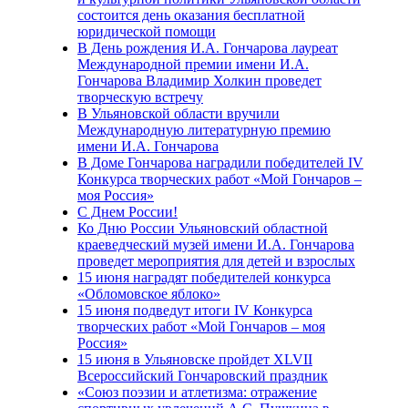
состоится день оказания бесплатной
юридической помощи
В День рождения И.А. Гончарова лауреат
Международной премии имени И.А.
Гончарова Владимир Холкин проведет
творческую встречу
В Ульяновской области вручили
Международную литературную премию
имени И.А. Гончарова
В Доме Гончарова наградили победителей IV
Конкурса творческих работ «Мой Гончаров –
моя Россия»
С Днем России!
Ко Дню России Ульяновский областной
краеведческий музей имени И.А. Гончарова
проведет мероприятия для детей и взрослых
15 июня наградят победителей конкурса
«Обломовское яблоко»
15 июня подведут итоги IV Конкурса
творческих работ «Мой Гончаров – моя
Россия»
15 июня в Ульяновске пройдет XLVII
Всероссийский Гончаровский праздник
«Союз поэзии и атлетизма: отражение