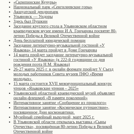
«Скрипинские Кучуры»
Национальный парк «Сенгилеевские горы»
Акшуатский дендропарк
Ульяновск — Ундоры
Здесь был Пушкин
Заседание круглого стола в Ульяновском областном
краеведческом музее имени И.А. Гончарова посвятят 80-
летию Победы в Великой Отечественной войне
День бесплатной юридической помощи
Заседание литературно-музыкальной гостиной «У
Языкова» 14 марта пройдет в Доме Гончарова
14 марта пройдет заседание литературно-музыкальной
гостиной «У Языкова» (к 222-й годовщине со дня
рождения поэта Н.М. Языкова)
26-27 марта 2025 г. в онлайн формате пройдет V Съезд
молодых работников Совета музеев ПФО «Время
молодых».
15 марта состоится XVII межмуниципальный конкурс
чтецов «Языковские чтения – 2025»
Ульяновский областной краеведческий музей объявляет
онлайн-флешмоб «В памяти поколений»
Интерактивное занятие «Сообщение из прошлого»
Интерактивное занятие «Космическое путешествие»,
посвященное Дню космонавтики.
Музейный семейный выходной, март 2025 г.
В Ульяновской области открылась выставка «Сыны
Отечества», посвящённая 80-летию Победы в Великой
Отечественной войне