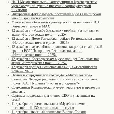
На II Межрегиональной конференции в Краеведческом
музее обсудили лучшие практики социокультурной
инклюзии
Интересный факт о первом посетителе музея Симбирской
ученой архивной комиссии
Ульяновский областной краеведческий музей имени И.А.
Гончарова теперь в MAX
12 декабря в «Усадьбе Языковых» пройдет Региональная
акция «Историческая ночь — 2025»
12 декабря в Доме Гончарова пройдет Региональная акция
«Историческая ночь в музее — 2025»
12 декабря в музее «Конспиративная квартира симбирской
группы РСДРП» пройдет Региональная акция
«Историческая ночь — 2025»
12 декабря в Краеведческом музее пройдет Региональная
акция «Историческая ночь — 2025»
12 декабря пройдет Региональная акция «Историческая
ночь — 2025»
Научный сотрудник музея-усадьбы «Михайловское»
Станислав Лебедев рассказал о мифологемах в прологе
поэмы А.С. Пушкина “Руслан и Людмила”»
Сотрудники Краеведческого музея участвуют в правовом
диктанте
Сервисы поддержки для членов СВО и участников их
семей
11 декабря откроется выставка «Музей и время»,
посвящённой 130-летию создания музея
11 декабря известный египтолог Виктор Солкин