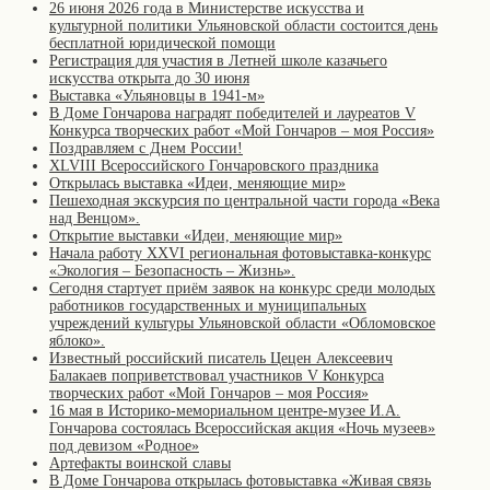
26 июня 2026 года в Министерстве искусства и
культурной политики Ульяновской области состоится день
бесплатной юридической помощи
Регистрация для участия в Летней школе казачьего
искусства открыта до 30 июня
Выставка «Ульяновцы в 1941-м»
В Доме Гончарова наградят победителей и лауреатов V
Конкурса творческих работ «Мой Гончаров – моя Россия»
Поздравляем с Днем России!
XLVIII Всероссийского Гончаровского праздника
Открылась выставка «Идеи, меняющие мир»
Пешеходная экскурсия по центральной части города «Века
над Венцом».
Открытие выставки «Идеи, меняющие мир»
Начала работу XXVI региональная фотовыставка-конкурс
«Экология – Безопасность – Жизнь».
Сегодня стартует приём заявок на конкурс среди молодых
работников государственных и муниципальных
учреждений культуры Ульяновской области «Обломовское
яблоко».
Известный российский писатель Цецен Алексеевич
Балакаев поприветствовал участников V Конкурса
творческих работ «Мой Гончаров – моя Россия»
16 мая в Историко-мемориальном центре-музее И.А.
Гончарова состоялась Всероссийская акция «Ночь музеев»
под девизом «Родное»
Артефакты воинской славы
В Доме Гончарова открылась фотовыставка «Живая связь