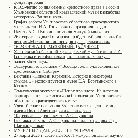
фонда природы
К 165-летию со дня отмены крепостного права в России
Ульяновский областной краеведческий музей разработал
экскурсию «Земля и воля»
График работы Ульяновского областного краеведческого
музея имени И.А. Гончарова на праздничные дни
Память А.С. Пушкина почтили минутой молчания
26 февраля в Доме Гончарова пройдет публичная онлайн-
лекция «Масонство: история, ритуалы, символика»
16-23 ФЕВРАЛЯ | МУЗЕЙНЫЙ ДАЙДЖЕСТ
Ульяновский областной краеведческий музей имени И.А.
Гончарова и его филиалы приглашают на каникулы
banner-slider-usyaz
Экскурсия по выставке «“Вообще земля благословенная”.
Достоевский и Сибирь»
Выставка «Николай Карамзин. История в некотором
смысле…» экспонируется в музее Е.А. Боратынского в
Казани
Тематическая экскурсия «Шепот прошлого. Из истории
формирования археологической коллекции Ульяновского
областного краеведческого музея»
Ученый совет посвятили 85-летию возвращения улице
имени Ивана Александровича Гончарова
10 февраля — День памяти А.С. Пушкина
Выставка «Сказки А.С. Пушкина в иллюстрациях И.Д.
Шаймарданова»
МУЗЕЙНЫЙ ДАЙДЖЕСТ. 1-8 ФЕВРАЛЯ
27 марта 2026 г. состоится XXVI межрегиональная научно-