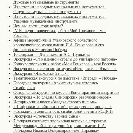
Духовые музыкальные инструменты
Из истории народных музыкальных инструментов.
Струнные музыкальные инструменты
Из истории народных музыкальных инструментов.
Ударные музыкальные инструменты
Чем вы, гости, торг ведёте?
IV Конкурс творческих работ «Мой Гончаров – моя
Россия».
Афиша мероприятий Ульяновского областного
краеведческого музея имени И.А. Гончарова и его
филиалов к 80-летию Победы
10 февраля — День памяти А.С. Пушкина
Экскурсия «От каменной стрелы до унитарного патрона»
Конкурс творческих работ «Мой Гончаров – моя Россия»
Экскурсия по экспозиции музея «История села Языково»
Экскурсия «Языковский парк»
Тематическая экскурсия по выставке «Впереди – Победа»
Городская экскурсия «Архитектурная летопись
Симбирска»
Обзорная экскурсия по музею «Конспиративная квартира»
Экскурсия «По следам Симбирских революционеров»
Исторический квест «Загадка старого письма»
«Шифровки и тайники симбирских революционеров»
«Создание и деятельность симбирской группы РСДРП»
Экскурсия «Отечеству верные сыны»
7 февраля состоится творческая встреча с лауреатом
Международной литературной премии имени И.А.
Гончарова Иваном Владимировичем Пырковым