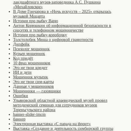
ландшафтного музея-заповедника А.С. Пушкина
«Михайловское»
В Доме Гончарова в «Ночь искусств – 2025» открылась
музыкой Моцарта
История про рыбку Варю
Антон Корюшкин об информационной безопасности в
соцсетях и телефонном мошенничестве
История про рыбку-коробочку
Толстолобик Миша о цифровой грамотности
Дипфейк
Психолог мошенник
Курьер мошенник
Код придёт
10 фраз мошенников
Это не твои кредит
ИИ и дети
Мошенник мультик
Это не твои сим-карты
Данные у мошенников
Мошенники — газовщики
Ошибки
Ульяновский областной краеведческий музей провел
методический семинар для сотрудников музеев
Тереньгульского района
banner-slider-imcm
баннер
Электронная выставка «С парада на фронт»
Выставка «Создание и деятельность симбирской группы