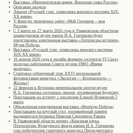
Выставка «Императорская армия. Воинская слава России»
Описание раздела
Лекция «Русский стан: символика женского костюма XIX-
XX веков»
V Конкурс творческих работ «Мой Гончаров – моя
Россия»
С 3 марта по 27 марта 2026 года в Ульяновском областном
краеведческом музее имени И.А. Гончарова будет
представлена электронная выставка «Летописцы истории»
Музея Победы.
Выставка «Русский стан: символика женского костюма
XIX-XX веков»
16 апреля 2026 года в онлайн формате состоится VI Съезд
молодых работников Совета музеев ПФО «Время
молодых».
Стартовал отборочный этап XXVI региональной
фотовыставки-конкурса «Экология — Безопасность —
Жизнь»!
22 февраля в Историко-мемориальном центре-музее
И.А. Гончарова состоялась лекция, посвященная буддизму.
Приглашаем на встречу с писателем Еленой Яговкиной 5
марта
Обновленная передвижная выставка «Впереди-Победа»
Приглашаем на круглый стол, посвящённый памяти
выдающегося ботаника Николая Сергеевича Ракова
В Ульяновской области проект «Красивая наука.
Птилология» Культурного фонда имени И.А. Гончарова
стал победителем грантового конкурса Президентского