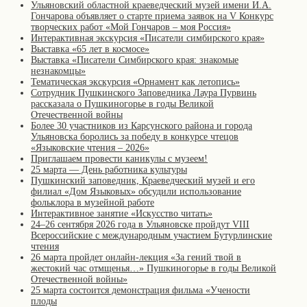
Ульяновский областной краеведческий музей имени И.А.
Гончарова объявляет о старте приема заявок на V Конкурс
творческих работ «Мой Гончаров – моя Россия»
Интерактивная экскурсия «Писатели симбирского края»
Выставка «65 лет в космосе»
Выставка «Писатели Симбирского края: знакомые
незнакомцы»
Тематическая экскурсия «Орнамент как летопись»
Сотрудник Пушкинского Заповедника Лаура Пурвинь
рассказала о Пушкиногорье в годы Великой
Отечественной войны
Более 30 участников из Карсунского района и города
Ульяновска боролись за победу в конкурсе чтецов
«Языковские чтения – 2026»
Приглашаем провести каникулы с музеем!
25 марта — День работника культуры
Пушкинский заповедник, Краеведческий музей и его
филиал «Дом Языковых» обсудили использование
фольклора в музейной работе
Интерактивное занятие «Искусство читать»
24–26 сентября 2026 года в Ульяновске пройдут VIII
Всероссийские с международным участием Бутурлинские
чтения
26 марта пройдет онлайн-лекция «За гений твой в
жестокий час отмщенья…» Пушкиногорье в годы Великой
Отечественной войны»
25 марта состоится демонстрация фильма «Учености
плоды