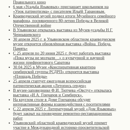
Правильного кино
6 мая «Усадьба Языковых» приглашает школьников на
«Урок патриотизма» с писателем Ильёй Тарановым.
Краеведческий музей подвел итоги Музейного семейного
марафона, посвященного 80-летию Победы в Великой
Отечественной войне
В Ульяновске открылась выставка из Музея-усадьбы Н.Г.
Чернышевского
30 апреля 2025 г. в Ульяновском областном краеведческом
музее откроется обновлённая выставка «Война. Победа.
Память»
С 25 апреля по 20 июня 2025 г. будет работать выставка
«Пока музы не молчали…» о культурной и научной
жизни прифронтового Саратова
30.04.2025 в Музее «Конспиративная квартира
симбирской группы РСДРП» откроется выставка
«Площадь Победы»
25 апреля стартует ежегодная всероссийская
патриотическая акция «Летопись сердец»
В музее-заповеднике Ф.И. Тютчева «Овстуг» открылась
выставка «И.А. Гончаров и Симбирск».
На круглом столе в Доме Гончарова обсудят
интерактивные формы взаимодействия с посетителями
С 22 апреля 2025 г. Литературный музей «Дом Языковых»
будет закрыт на проведение ремонтно-реставрационных
работ
Ульяновский областной краеведческий музей примет
участие в Международной историко-просветительской