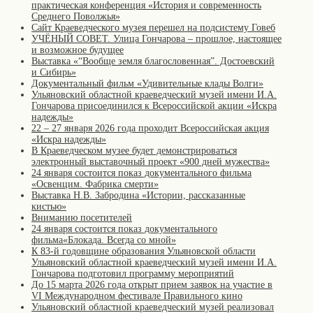
практическая конференция «История и современность
Среднего Поволжья»
Сайт Краеведческого музея перешел на подсистему Говеб
УЧЁНЫЙ СОВЕТ. Улица Гончарова – прошлое, настоящее
и возможное будущее
Выставка «“Вообще земля благословенная”. Достоевский
и Сибирь»
Документальный фильм «Удивительные клады Волги»
Ульяновский областной краеведческий музей имени И.А.
Гончарова присоединился к Всероссийской акции «Искра
надежды»
22 – 27 января 2026 года проходит Всероссийская акция
«Искра надежды»
В Краеведческом музее будет демонстрироваться
электронный выставочный проект «900 дней мужества»
24 января состоится показ документального фильма
«Освенцим. Фабрика смерти»
Выставка Н.В. Забродина «Истории, рассказанные
кистью»
Вниманию посетителей
24 января состоится показ документального
фильма«Блокада. Всегда со мной»
К 83-й годовщине образования Ульяновской области
Ульяновский областной краеведческий музей имени И.А.
Гончарова подготовил программу мероприятий
До 15 марта 2026 года открыт прием заявок на участие в
VI Международном фестивале Правильного кино
Ульяновский областной краеведческий музей реализовал