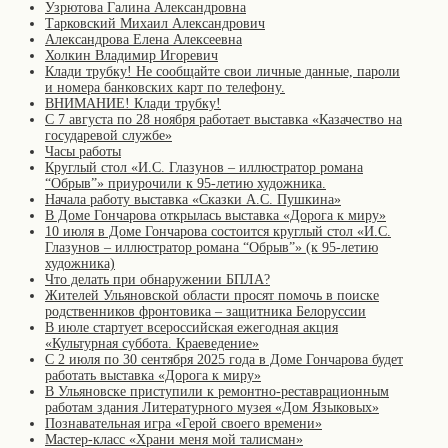
Узрютова Галина Александровна
Тарковский Михаил Александрович
Александрова Елена Алексеевна
Холкин Владимир Игоревич
Клади трубку! Не сообщайте свои личные данные, пароли
и номера банковских карт по телефону.
ВНИМАНИЕ! Клади трубку!
С 7 августа по 28 ноября работает выставка «Казачество на
государевой службе»
Часы работы
Круглый стол «И.С. Глазунов – иллюстратор романа
“Обрыв”» приурочили к 95-летию художника.
Начала работу выставка «Сказки А.С. Пушкина»
В Доме Гончарова открылась выставка «Дорога к миру»
10 июля в Доме Гончарова состоится круглый стол «И.С.
Глазунов – иллюстратор романа “Обрыв”» (к 95-летию
художника)
Что делать при обнаружении БПЛА?
Жителей Ульяновской области просят помочь в поиске
родственников фронтовика – защитника Белоруссии
В июле стартует всероссийская ежегодная акция
«Культурная суббота. Краеведение»
С 2 июля по 30 сентября 2025 года в Доме Гончарова будет
работать выставка «Дорога к миру»
В Ульяновске приступили к ремонтно-реставрационным
работам здания Литературного музея «Дом Языковых»
Познавательная игра «Герой своего времени»
Мастер-класс «Храни меня мой талисман»