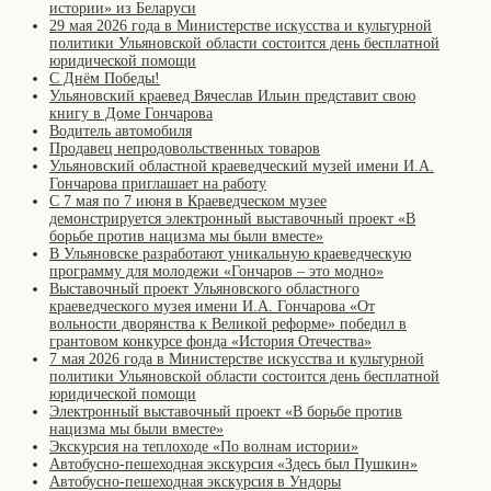
истории» из Беларуси
29 мая 2026 года в Министерстве искусства и культурной
политики Ульяновской области состоится день бесплатной
юридической помощи
С Днём Победы!
Ульяновский краевед Вячеслав Ильин представит свою
книгу в Доме Гончарова
Водитель автомобиля
Продавец непродовольственных товаров
Ульяновский областной краеведческий музей имени И.А.
Гончарова приглашает на работу
С 7 мая по 7 июня в Краеведческом музее
демонстрируется электронный выставочный проект «В
борьбе против нацизма мы были вместе»
В Ульяновске разработают уникальную краеведческую
программу для молодежи «Гончаров – это модно»
Выставочный проект Ульяновского областного
краеведческого музея имени И.А. Гончарова «От
вольности дворянства к Великой реформе» победил в
грантовом конкурсе фонда «История Отечества»
7 мая 2026 года в Министерстве искусства и культурной
политики Ульяновской области состоится день бесплатной
юридической помощи
Электронный выставочный проект «В борьбе против
нацизма мы были вместе»
Экскурсия на теплоходе «По волнам истории»
Автобусно-пешеходная экскурсия «Здесь был Пушкин»
Автобусно-пешеходная экскурсия в Ундоры