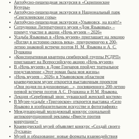
Автобусно-пешеходная экскурсия в «Скрипинские
Кучуры»
Автобусно-пешеходная экскурсия в Национальный парк
«Сенгилеевские горы»
Автобусно-пешеходная экскурсия «Ульяновск, на взлёт!»
Сотрудники Литературного музея «Дом Языковых» –
примут участие в акции «Ночь музеев – 2026»
Усадьба Языковых в «Ночь музеев» приглашает на лекцию
«Взгляд в историю сквозь века», приуроченную к 200-
летию знаковой встречи поэтов Н. М. Языкова и А. С.
Пушкина
«Конспиративная квартира симбирской группы РСДРП»
приглашает на Всероссийскую акцию «Ночь музеев»
В «Ночь музеев» в Доме Гончаров пройдет театральное
представление «Этот роман была моя жизнь»
«Ночь музеев – 2026» в Ульяновском областном
краеведческом музее откроется выставочным проектом
«Они родня по вдохновенью…», посвященного 200-летию
первой встречи поэтов А.С. Пушкина и Н.М. Языкова.
Лекция «Серебряный звон: чувашский женский костюм»
В Музее-усадьбе «Тригорское» откроется выставка «Село
Языково в изобразительном искусстве и фотографиях»
Международный молодежный конкурс социальной
антикоррупционной рекламы «Вместе против
коррупции!»
Краеведческий музей объявляет конкурс «Создай своего
Лусхана»
Музей и образование: новые форматы взаимодействия