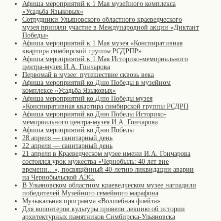
Афиша мероприятий к 1 Мая музейного комплекса
«Усадьба Языковых»
Сотрудники Ульяновского областного краеведческого
музея приняли участие в Международной акции «Диктант
Победы»
Афиша мероприятий к 1 Мая музея «Конспиративная
квартира симбирской группы РСДРПР»
Афиша мероприятий к 1 Мая Историко-мемориального
центра-музея И.А. Гончарова
Первомай в музее: путешествие сквозь века
Афиша мероприятий ко Дню Победы в музейном
комплексе «Усадьба Языковых»
Афиша мероприятий ко Дню Победы музея
«Конспиративная квартира симбирской группы РСДРП
Афиша мероприятий ко Дню Победы Историко-
мемориального центра-музея И.А. Гончарова
Афиша мероприятий ко Дню Победы
28 апреля — санитарный день
22 апреля — санитарный день
21 апреля в Краеведческом музее имени И.А. Гончарова
состоялся урок мужества «Чернобыль: 40 лет вне
времени…», посвящённый 40-летию ликвидации аварии
на Чернобыльской АЭС.
В Ульяновском областном краеведческом музее наградили
победителей Музейного семейного марафона
Музыкальная программа «Волшебная флейта»
Для волонтеров культуры провели лекцию об истории
архитектурных памятников Симбирска-Ульяновска