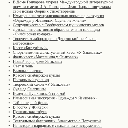
В Доме Гончарова лауреат Международной литературной
премии имени И.А. Гончарова Иван Пырков представил
свой новый сборник стихотворений
Иммерсивная театрализованная променад-экскурсия
«Однажды у Языковых. Сцены из жизни»
Сотрудничество с Сообществом пушкинских музеев
Детская интерактивная образовательная площадка
«Симбирская ярмарка»
Творческая лаборатория «Дворянский особняк с
антресолью»
Квест «Кот учёный»
Спортивно-интеллектуальный квест «У Языковых»
Фолк-квест «Масленица у Языковых»
Новый год в доме Языковых
Свет и тень
Валяные валенки
Красота симбирской куклы
Пасхальный сувенир
Творческий салон «У Языковых»
Суд над Онегиным
Вслед за Пушкинской строкой
Иммерсивная экскурсия «Однажды у Языковых»
Тайна первой буквы
В гостях у Жихарки
Пушкинская азбука
Красота симбирской куклы
Театральный балаганчик. Знакомство с Петрушкой
Из истории народных музыкальных инструментов.