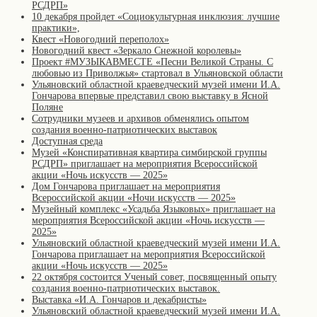
РСДРП»
10 декабря пройдет «Социокультурная инклюзия: лучшие
практики»,
Квест «Новогодний переполох»
Новогодний квест «Зеркало Снежной королевы»
Проект #МУЗЫКАВМЕСТЕ «Песни Великой Страны. С
любовью из Приволжья» стартовал в Ульяновской области
Ульяновский областной краеведческий музей имени И.А.
Гончарова впервые представил свою выставку в Ясной
Поляне
Сотрудники музеев и архивов обменялись опытом
создания военно-патриотических выставок
Доступная среда
Музей «Конспиративная квартира симбирской группы
РСДРП» приглашает на мероприятия Всероссийской
акции «Ночь искусств — 2025»
Дом Гончарова приглашает на мероприятия
Всероссийской акции «Ночи искусств — 2025»
Музейный комплекс «Усадьба Языковых» приглашает на
мероприятия Всероссийской акции «Ночь искусств —
2025»
Ульяновский областной краеведческий музей имени И.А.
Гончарова приглашает на мероприятия Всероссийской
акции «Ночь искусств — 2025»
22 октября состоится Ученый совет, посвященный опыту
создания военно-патриотических выставок.
Выставка «И.А. Гончаров и декабристы»
Ульяновский областной краеведческий музей имени И.А.