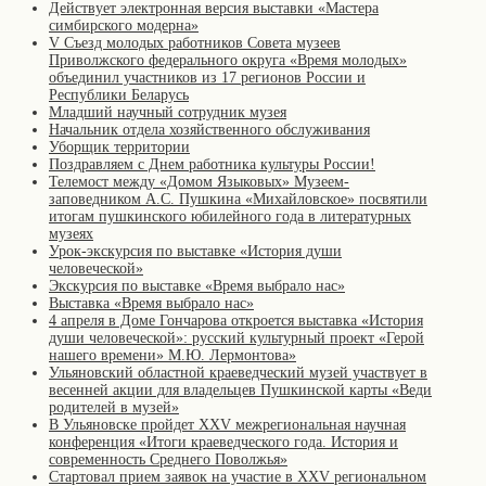
Действует электронная версия выставки «Мастера
симбирского модерна»
V Съезд молодых работников Совета музеев
Приволжского федерального округа «Время молодых»
объединил участников из 17 регионов России и
Республики Беларусь
Младший научный сотрудник музея
Начальник отдела хозяйственного обслуживания
Уборщик территории
Поздравляем с Днем работника культуры России!
Телемост между «Домом Языковых» Музеем-
заповедником А.С. Пушкина «Михайловское» посвятили
итогам пушкинского юбилейного года в литературных
музеях
Урок-экскурсия по выставке «История души
человеческой»
Экскурсия по выставке «Время выбрало нас»
Выставка «Время выбрало нас»
4 апреля в Доме Гончарова откроется выставка «История
души человеческой»: русский культурный проект «Герой
нашего времени» М.Ю. Лермонтова»
Ульяновский областной краеведческий музей участвует в
весенней акции для владельцев Пушкинской карты «Веди
родителей в музей»
В Ульяновске пройдет XXV межрегиональная научная
конференция «Итоги краеведческого года. История и
современность Среднего Поволжья»
Стартовал прием заявок на участие в XXV региональном