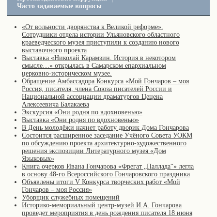
Часто задаваемые вопросы
«От вольности дворянства к Великой реформе».
Сотрудники отдела истории Ульяновского областного
краеведческого музея приступили к созданию нового
выставочного проекта
Выставка «Николай Карамзин. История в некотором
смысле…» открылась в Самарском епархиальном
церковно-историческом музее.
Обращение Амбассадора Конкурса «Мой Гончаров – моя
Россия, писателя, члена Союза писателей России и
Национальной ассоциации драматургов Цецена
Алексеевича Балакаева
Экскурсия «Они родня по вдохновенью»
Выставка «Они родня по вдохновенью»
В День молодёжи начнет работу дворик Дома Гончарова
Состоится расширенное заседание Учёного Совета УОКМ
по обсуждению проекта архитектурно-художественного
решения экспозиции Литературного музея «Дом
Языковых»
Книга очерков Ивана Гончарова «Фрегат „Паллада“» легла
в основу 48-го Всероссийского Гончаровского праздника
Объявлены итоги V Конкурса творческих работ «Мой
Гончаров – моя Россия»
Уборщик служебных помещений
Историко-мемориальный центр-музей И.А. Гончарова
проведет мероприятия в день рождения писателя 18 июня