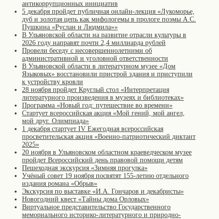
антикоррупционных инициатив
5 декабря пройдет публичная онлайн-лекция «Лукоморье,
дуб и золотая цепь как мифологемы в прологе поэмы А.С.
Пушкина «Руслан и Людмила»»
В Ульяновской области на развитие отрасли культуры в
2026 году направят почти 2,4 миллиарда рублей
Провели беседу с несовершеннолетними об
административной и уголовной ответственности
В Ульяновской области в литературном музее «Дом
Языковых» восстановили пристрой здания и приступили
к устройству кровли
28 ноября пройдет Круглый стол «Интерпретация
литературного произведения в музеях и библиотеках»
Программа «Новый год: путешествие во времени»
Стартует всероссийская акция «Мой гений, мой ангел,
мой друг. Олимпиада»
1 декабря стартует IV Ежегодная всероссийская
просветительская акция «Военно-патриотический диктант
2025»
20 ноября в Ульяновском областном краеведческом музее
пройдет Всероссийский день правовой помощи детям
Пешеходная экскурсия «Зимняя прогулка»
Учёный совет 19 ноября посвятят 155-летию отдельного
издания романа «Обрыв»
Экскурсия по выставке «И.А. Гончаров и декабристы»
Новогодний квест «Тайны дома Орловых»
Виртуальное представительство Государственного
мемориального историко-литературного и природно-