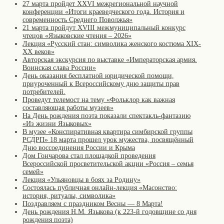
27 марта пройдет XXVI межрегиональной научной
конференции «Итоги краеведческого года. История и
современность Среднего Поволжья»
21 марта пройдут XVIII межмуниципальный конкурс
чтецов «Языковские чтения – 2026»
Лекция «Русский стан: символика женского костюма XIX-
XX веков»
Авторская экскурсия по выставке «Императорская армия.
Воинская слава России»
День оказания бесплатной юридической помощи,
приуроченный к Всероссийскому дню защиты прав
потребителей.
Проведут телемост на тему «Фольклор как важная
составляющая работы музеев»
На День рождения поэта показали спектакль-фантазию
«Из жизни Языковых»
В музее «Конспиративная квартира симбирской группы
РСДРП» 18 марта прошел урок мужества, посвящённый
Дню воссоединения России и Крыма
Дом Гончарова стал площадкой проведения
Всероссийской просветительской акции «Россия – семья
семей»
Лекция «Ульяновцы в боях за Родину»
Состоялась публичная онлайн-лекция «Масонство:
история, ритуалы, символика»
Поздравляем с праздником Весны — 8 Марта!
День рождения Н.М. Языкова (к 223-й годовщине со дня
рождения поэта)