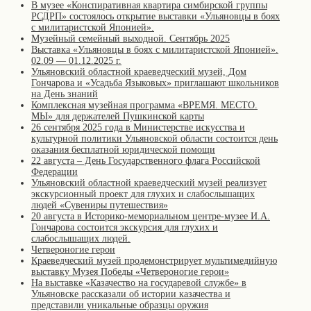
В музее «Конспиративная квартира симбирской группы
РСДРП» состоялось открытие выставки «Ульяновцы в боях
с милитаристской Японией».
Музейный семейный выходной. Сентябрь 2025
Выставка «Ульяновцы в боях с милитаристской Японией».
02.09 — 01.12.2025 г.
Ульяновский областной краеведческий музей, Дом
Гончарова и «Усадьба Языковых» приглашают школьников
на День знаний
Комплексная музейная программа «ВРЕМЯ. МЕСТО.
МЫ» для держателей Пушкинской карты
26 сентября 2025 года в Министерстве искусства и
культурной политики Ульяновской области состоится день
оказания бесплатной юридической помощи
22 августа – День Государственного флага Российской
Федерации
Ульяновский областной краеведческий музей реализует
экскурсионный проект для глухих и слабослышащих
людей «Сувениры путешествия»
20 августа в Историко-мемориальном центре-музее И.А.
Гончарова состоится экскурсия для глухих и
слабослышащих людей.
Четвероногие герои
Краеведческий музей продемонстрирует мультимедийную
выставку Музея Победы «Четвероногие герои»
На выставке «Казачество на государевой службе» в
Ульяновске рассказали об истории казачества и
представили уникальные образцы оружия