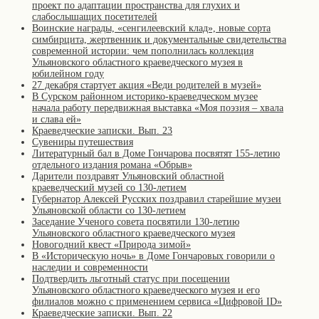
проект по адаптации пространства для глухих и
слабослышащих посетителей
Воинские награды, «сенгилеевский клад», новые сорта
симбирцита, жертвенник и документальные свидетельства
современной истории: чем пополнилась коллекция
Ульяновского областного краеведческого музея в
юбилейном году
27 декабря стартует акция «Веди родителей в музей»
В Сурском районном историко-краеведческом музее
начала работу передвижная выставка «Моя поэзия – хвала
и слава ей»
Краеведческие записки. Вып. 23
Сувениры путешествия
Литературный бал в Доме Гончарова посвятят 155-летию
отдельного издания романа «Обрыв»
Дарители поздравят Ульяновский областной
краеведческий музей со 130-летием
Губернатор Алексей Русских поздравил старейшие музеи
Ульяновской области со 130-летием
Заседание Ученого совета посвятили 130-летию
Ульяновского областного краеведческого музея
Новогодний квест «Природа зимой»
В «Историческую ночь» в Доме Гончаровых говорили о
наследии и современности
Подтвердить льготный статус при посещении
Ульяновского областного краеведческого музея и его
филиалов можно с применением сервиса «Цифровой ID»
Краеведческие записки. Вып. 22