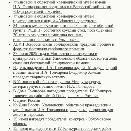
Ульяновский областной краеведческий музей имени
И.А. Гончарова присоединился к Всероссийской акции
«Веди родителей в музей»!
Ульяновский областной краеведческий музей
присоединится к акции «Абонент недоступен»
24 июня в музее «Конспиративная квартира симбирской
группы РСДРП» состоится круглый стол, посвященный
30-летию открытия памятника воинам-
интернационалистам в г. Ульяновске.
XLVII Всероссийский Гончаровский праздник прошел в
формате фестиваля свободного времени
27 июня 2025 года в Министерстве искусства и
культурной политики Ульяновской области состоится день
оказания бесплатной юридической помощи
В День рождения И.А. Гончарова лауреат Международной
премии имени И.А. Гончарова Владимир Холкин
проведет творческую встречу
В Ульяновской области вручили Международную
литературную премию имени И.А. Гончарова
В Доме Гончарова наградили победителей IV Конкурса
творческих работ «Мой Гончаров – моя Россия»
С Днем России!
Ко Дню России Ульяновский областной краеведческий
музей имени И.А. Гончарова проведет мероприятия для
детей и взрослых
15 июня наградят победителей конкурса «Обломовское
яблоко»
15 июня подведут итоги IV Конкурса творческих работ