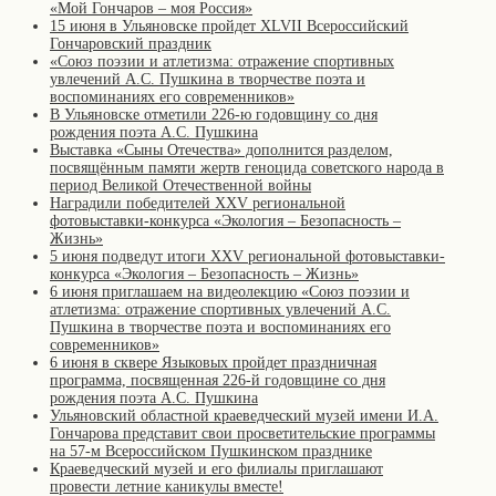
«Мой Гончаров – моя Россия»
15 июня в Ульяновске пройдет XLVII Всероссийский
Гончаровский праздник
«Союз поэзии и атлетизма: отражение спортивных
увлечений А.С. Пушкина в творчестве поэта и
воспоминаниях его современников»
В Ульяновске отметили 226-ю годовщину со дня
рождения поэта А.С. Пушкина
Выставка «Сыны Отечества» дополнится разделом,
посвящённым памяти жертв геноцида советского народа в
период Великой Отечественной войны
Наградили победителей XXV региональной
фотовыставки-конкурса «Экология – Безопасность –
Жизнь»
5 июня подведут итоги XXV региональной фотовыставки-
конкурса «Экология – Безопасность – Жизнь»
6 июня приглашаем на видеолекцию «Союз поэзии и
атлетизма: отражение спортивных увлечений А.С.
Пушкина в творчестве поэта и воспоминаниях его
современников»
6 июня в сквере Языковых пройдет праздничная
программа, посвященная 226-й годовщине со дня
рождения поэта А.С. Пушкина
Ульяновский областной краеведческий музей имени И.А.
Гончарова представит свои просветительские программы
на 57-м Всероссийском Пушкинском празднике
Краеведческий музей и его филиалы приглашают
провести летние каникулы вместе!