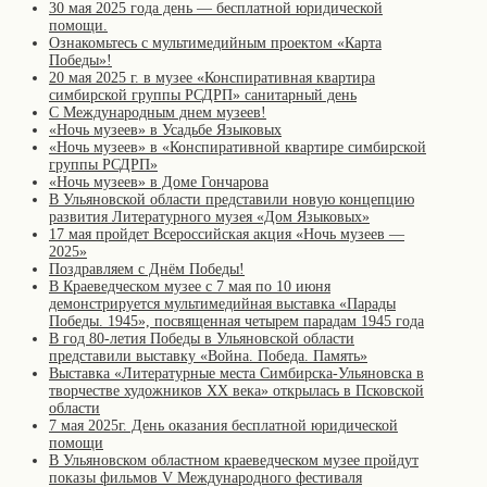
30 мая 2025 года день — бесплатной юридической
помощи.
Ознакомьтесь с мультимедийным проектом «Карта
Победы»!
20 мая 2025 г. в музее «Конспиративная квартира
симбирской группы РСДРП» санитарный день
С Международным днем музеев!
«Ночь музеев» в Усадьбе Языковых
«Ночь музеев» в «Конспиративной квартире симбирской
группы РСДРП»
«Ночь музеев» в Доме Гончарова
В Ульяновской области представили новую концепцию
развития Литературного музея «Дом Языковых»
17 мая пройдет Всероссийская акция «Ночь музеев —
2025»
Поздравляем с Днём Победы!
В Краеведческом музее с 7 мая по 10 июня
демонстрируется мультимедийная выставка «Парады
Победы. 1945», посвященная четырем парадам 1945 года
В год 80-летия Победы в Ульяновской области
представили выставку «Война. Победа. Память»
Выставка «Литературные места Симбирска-Ульяновска в
творчестве художников XX века» открылась в Псковской
области
7 мая 2025г. День оказания бесплатной юридической
помощи
В Ульяновском областном краеведческом музее пройдут
показы фильмов V Международного фестиваля