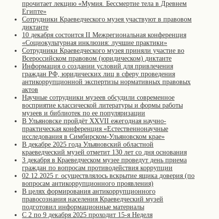
прочитает лекцию «Мумия. Бессмертие тела в Древнем
Египте»
Сотрудники Краеведческого музея участвуют в правовом
диктанте
10 декабря состоится II Межрегиональная конференция
«Cоциокультурная инклюзия: лучшие практики»
Сотрудники Краеведческого музея приняли участие во
Всероссийском правовом (юридическом) диктанте
Информация о создании условий для привлечения
граждан РФ, юридических лиц в сферу проведения
антикоррупционной экспертизы нормативных правовых
актов
Научные сотрудники музеев обсудили современное
восприятие классической литературы и формы работы
музеев и библиотек по ее популяризации
В Ульяновске пройдёт XXVII ежегодная научно-
практическая конференция «Естественнонаучные
исследования в Симбирском-Ульяновском крае»
В декабре 2025 года Ульяновский областной
краеведческий музей отметит 130 лет со дня основания
3 декабря в Краеведческом музее проведут день приема
граждан по вопросам противодействия коррупции
02.12.2025 г. осуществлялось вскрытие ящика доверия (по
вопросам антикоррупционного проявления)
В целях формирования антикоррупционного
правосознания населения Краеведческий музей
подготовил информационные материалы
С 2 по 9 декабря 2025 проходит 15-я Неделя