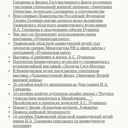
Гончарова и филиал Государственного фонда поддержки
участников специальной военной операции «Защитники
Отечества» подписали Соглашение о сотрудничестве
Вице-премьер Правительства Российской Федерации
Татьяна Голикова высоко оценила вклад коллектива
Ульяновского областного краеведческого музея имени
И.А. Гончарова в празднование юбилея Пушкина
Чек-лист по безопасному использованию карты
программы «Пушкинская карта».
Ульяновский областной краеведческий музей стал
лауреатом премии Минкультуры РФ в сфере работы с
программой «Пушкинская карта»
Выставка «Симбиряне в жизни А.С. Пушкина»
Посетители Краеведческого музея могут ознакомиться с
мультимедийной выставкой «Легенды Саур-Могилы»
В Краеведческом музее представлена электронная
выставка «Дальневосточный финал. Окончание Второй
мировой войны»
26 сентября пройдут мероприятия ко Дню памяти И.А.
Гончарова
24 сентября пройдет публичная онлайн-лекция «”Радуюсь
удовольствию воротиться в Михайловское…”.
Михайловское в переписке родителей А.С. Пушкина»
Покажут фильм «Блокадная юстиция. Адвокаты»
Правила цифровой безопасности
14 сентября Ульяновский областной краеведческий музей
имени И.А. Гончарова приглашает на краеведческую
программу