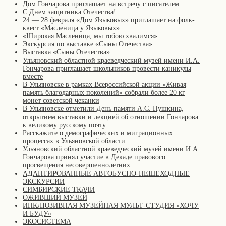
Дом Гончарова приглашает на встречу с писателем
С Днем защитника Отечества!
24 — 28 февраля «Дом Языковых» приглашает на фолк-
квест «Масленица у Языковых»
«Широкая Масленица, мы тобою хвалимся»
Экскурсия по выставке «Сыны Отечества»
Выставка «Сыны Отечества»
Ульяновский областной краеведческий музей имени И.А.
Гончарова приглашает школьников провести каникулы
вместе
В Ульяновске в рамках Всероссийской акции «Живая
память благодарных поколений» собрали более 20 кг
монет советской чеканки
В Ульяновске отметили День памяти А.С. Пушкина,
открытием выставки и лекцией об отношении Гончарова
к великому русскому поэту
Расскажите о демографических и миграционных
процессах в Ульяновской области
Ульяновский областной краеведческий музей имени И.А.
Гончарова принял участие в Декаде правового
просвещения несовершеннолетних
АДАПТИРОВАННЫЕ АВТОБУСНО-ПЕШЕХОДНЫЕ
ЭКСКУРСИИ
СИМБИРСКИЕ ТКАЧИ
ОЖИВШИЙ МУЗЕЙ
ИНКЛЮЗИВНАЯ МУЗЕЙНАЯ МУЛЬТ-СТУДИЯ «ХОЧУ
И БУДУ»
ЭКОСИСТЕМА