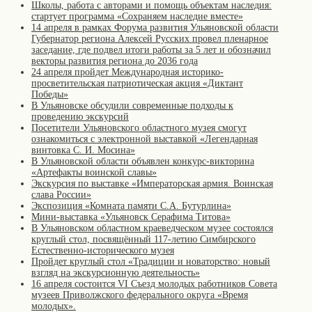
Школы, работа с авторами и помощь объектам наследия:
стартует программа «Сохраняем наследие вместе»
14 апреля в рамках Форума развития Ульяновской области
Губернатор региона Алексей Русских провел пленарное
заседание, где подвел итоги работы за 5 лет и обозначил
векторы развития региона до 2036 года
24 апреля пройдет Международная историко-
просветительская патриотическая акция «Диктант
Победы»
В Ульяновске обсудили современные подходы к
проведению экскурсий
Посетители Ульяновского областного музея смогут
ознакомиться с электронной выставкой «Легендарная
винтовка С. И. Мосина»
В Ульяновской области объявлен конкурс-викторина
«Артефакты воинской славы»
Экскурсия по выставке «Императорская армия. Воинская
слава России»
Экспозиция «Комната памяти С.А. Бутурлина»
Мини-выставка «Ульяновск Серафима Титова»
В Ульяновском областном краеведческом музее состоялся
круглый стол, посвящённый 117-летию Симбирского
Естественно-исторического музея
Пройдет круглый стол «Традиции и новаторство: новый
взгляд на экскурсионную деятельность»
16 апреля состоится VI Съезд молодых работников Совета
музеев Приволжского федерального округа «Время
молодых».