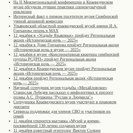
На II Межрегиональной конференции в Краеведческом
музее обсудили лучшие практики социокультурной
инклюзии
Интересный факт о первом посетителе музея Симбирской
ученой архивной комиссии
Ульяновский областной краеведческий музей имени И.А.
Гончарова теперь в MAX
12 декабря в «Усадьбе Языковых» пройдет Региональная
акция «Историческая ночь — 2025»
12 декабря в Доме Гончарова пройдет Региональная акция
«Историческая ночь в музее — 2025»
12 декабря в музее «Конспиративная квартира симбирской
группы РСДРП» пройдет Региональная акция
«Историческая ночь — 2025»
12 декабря в Краеведческом музее пройдет Региональная
акция «Историческая ночь — 2025»
12 декабря пройдет Региональная акция «Историческая
ночь — 2025»
Научный сотрудник музея-усадьбы «Михайловское»
Станислав Лебедев рассказал о мифологемах в прологе
поэмы А.С. Пушкина “Руслан и Людмила”»
Сотрудники Краеведческого музея участвуют в правовом
диктанте
Сервисы поддержки для членов СВО и участников их
семей
11 декабря откроется выставка «Музей и время»,
посвящённой 130-летию создания музея
11 декабря известный египтолог Виктор Солкин