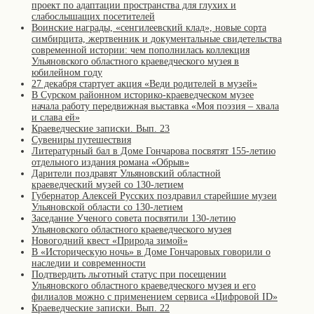
проект по адаптации пространства для глухих и
слабослышащих посетителей
Воинские награды, «сенгилеевский клад», новые сорта
симбирцита, жертвенник и документальные свидетельства
современной истории: чем пополнилась коллекция
Ульяновского областного краеведческого музея в
юбилейном году
27 декабря стартует акция «Веди родителей в музей»
В Сурском районном историко-краеведческом музее
начала работу передвижная выставка «Моя поэзия – хвала
и слава ей»
Краеведческие записки. Вып. 23
Сувениры путешествия
Литературный бал в Доме Гончарова посвятят 155-летию
отдельного издания романа «Обрыв»
Дарители поздравят Ульяновский областной
краеведческий музей со 130-летием
Губернатор Алексей Русских поздравил старейшие музеи
Ульяновской области со 130-летием
Заседание Ученого совета посвятили 130-летию
Ульяновского областного краеведческого музея
Новогодний квест «Природа зимой»
В «Историческую ночь» в Доме Гончаровых говорили о
наследии и современности
Подтвердить льготный статус при посещении
Ульяновского областного краеведческого музея и его
филиалов можно с применением сервиса «Цифровой ID»
Краеведческие записки. Вып. 22