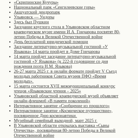
«Скрипинские Кучуры»
Национальный парк «Сенгилеевские горы»
Акшуатский дендропарк
Ульяновск — Ундоры
Здесь был Пушкин
Заседание круглого стола в Ульяновском областном
краеведческом музее имени И.А. Гончарова посвятят 80-
летию Победы в Великой Отечественной войне
День бесплатной юридической помощи
Заседание литературно-музыкальной гостиной «У
Языкова» 14 марта пройдет в Доме Гончарова
14 марта пройдет заседание литературно-музыкальной
гостиной «У Языкова» (к 222-й годовщине со дня
рождения поэта Н.М. Языкова)
26-27 марта 2025 г. в онлайн формате пройдет V Съезд
молодых работников Совета музеев ПФО «Время
молодых».
15 марта состоится XVII межмуниципальный конкурс
чтецов «Языковские чтения – 2025»
Ульяновский областной краеведческий музей объявляет
онлайн-флешмоб «В памяти поколений»
Интерактивное занятие «Сообщение из прошлого»
Интерактивное занятие «Космическое путешествие»,
посвященное Дню космонавтики.
Музейный семейный выходной, март 2025 г.
В Ульяновской области открылась выставка «Сыны
Отечества», посвящённая 80-летию Победы в Великой
Отечественной войне