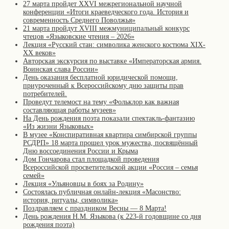
27 марта пройдет XXVI межрегиональной научной
конференции «Итоги краеведческого года. История и
современность Среднего Поволжья»
21 марта пройдут XVIII межмуниципальный конкурс
чтецов «Языковские чтения – 2026»
Лекция «Русский стан: символика женского костюма XIX-
XX веков»
Авторская экскурсия по выставке «Императорская армия.
Воинская слава России»
День оказания бесплатной юридической помощи,
приуроченный к Всероссийскому дню защиты прав
потребителей.
Проведут телемост на тему «Фольклор как важная
составляющая работы музеев»
На День рождения поэта показали спектакль-фантазию
«Из жизни Языковых»
В музее «Конспиративная квартира симбирской группы
РСДРП» 18 марта прошел урок мужества, посвящённый
Дню воссоединения России и Крыма
Дом Гончарова стал площадкой проведения
Всероссийской просветительской акции «Россия – семья
семей»
Лекция «Ульяновцы в боях за Родину»
Состоялась публичная онлайн-лекция «Масонство:
история, ритуалы, символика»
Поздравляем с праздником Весны — 8 Марта!
День рождения Н.М. Языкова (к 223-й годовщине со дня
рождения поэта)