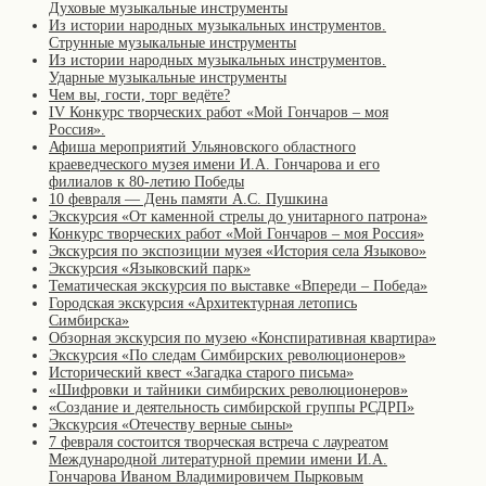
Духовые музыкальные инструменты
Из истории народных музыкальных инструментов.
Струнные музыкальные инструменты
Из истории народных музыкальных инструментов.
Ударные музыкальные инструменты
Чем вы, гости, торг ведёте?
IV Конкурс творческих работ «Мой Гончаров – моя
Россия».
Афиша мероприятий Ульяновского областного
краеведческого музея имени И.А. Гончарова и его
филиалов к 80-летию Победы
10 февраля — День памяти А.С. Пушкина
Экскурсия «От каменной стрелы до унитарного патрона»
Конкурс творческих работ «Мой Гончаров – моя Россия»
Экскурсия по экспозиции музея «История села Языково»
Экскурсия «Языковский парк»
Тематическая экскурсия по выставке «Впереди – Победа»
Городская экскурсия «Архитектурная летопись
Симбирска»
Обзорная экскурсия по музею «Конспиративная квартира»
Экскурсия «По следам Симбирских революционеров»
Исторический квест «Загадка старого письма»
«Шифровки и тайники симбирских революционеров»
«Создание и деятельность симбирской группы РСДРП»
Экскурсия «Отечеству верные сыны»
7 февраля состоится творческая встреча с лауреатом
Международной литературной премии имени И.А.
Гончарова Иваном Владимировичем Пырковым