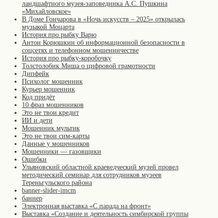
ландшафтного музея-заповедника А.С. Пушкина
«Михайловское»
В Доме Гончарова в «Ночь искусств – 2025» открылась
музыкой Моцарта
История про рыбку Варю
Антон Корюшкин об информационной безопасности в
соцсетях и телефонном мошенничестве
История про рыбку-коробочку
Толстолобик Миша о цифровой грамотности
Дипфейк
Психолог мошенник
Курьер мошенник
Код придёт
10 фраз мошенников
Это не твои кредит
ИИ и дети
Мошенник мультик
Это не твои сим-карты
Данные у мошенников
Мошенники — газовщики
Ошибки
Ульяновский областной краеведческий музей провел
методический семинар для сотрудников музеев
Тереньгульского района
banner-slider-imcm
баннер
Электронная выставка «С парада на фронт»
Выставка «Создание и деятельность симбирской группы