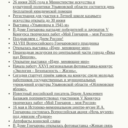
26 июня 2026 года в Министерстве искусства и
культурной политики Ульяновской области состоится день
бесплатной юридической помощи
Регистрация для участия в Летней школе казачьего
искусства открыта до 30 июня
Выставка «Ульяновцы в 1941-м»
В Доме Гончарова наградят победителей и лауреатов V
Конкурса творческих работ «Мой Гончаров – моя Россия»
Поздравляем с Днем России!
XLVIII Всероссийского Гончаровского праздника
Открылась выставка «Идеи, меняющие мир»
Пешеходная экскурсия по центральной части города «Века
над Венцом».
Открытие выставки «Идеи, меняющие мир»
Начала работу XXVI региональная фотовыставка-конкурс
«Экология – Безопасность – Жизнь».
Сегодня стартует приём заявок на конкурс среди молодых
работников государственных и муниципальных
учреждений культуры Ульяновской области «Обломовское
яблоко».
Известный российский писатель Цецен Алексеевич
Балакаев поприветствовал участников V Конкурса
творческих работ «Мой Гончаров – моя Россия»
16 мая в Историко-мемориальном центре-музее И.А.
Гончарова состоялась Всероссийская акция «Ночь музеев»
под девизом «Родное»
Артефакты воинской славы
В Доме Гончарова открылась фотовыставка «Живая связь