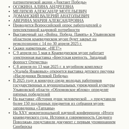
патриотической акции «Диктант Победы»
ОСОКИНА АЛИНА АНДРЕЕВНА
МЕЛИХОВ АЛЕКСАНДР МОТЕЛЬЕВИЧ
ДОМАНСКИЙ ВАЛЕРИЙ АНАТОЛЬЕВИЧ
АВЕРИНА МАРИЯ АЛЕКСАНДРОВНА
Проводится Всероссийский опрос работодателей о
перспективной кадровой потребности
Выставочный зал «Война. Победа. Память» в Ульяновском
областном краеведческом музее будет закрыт на
реэкспозицию с 14 по 30 апреля 2025 г.
Скажи наркотикам: «НЕТ!»
С 9 апреля по 5 мая в Краеведческом музее работает
электронная выставка «Брестская крепость. Западный
форпост Отечества»
С 8 апреля по 13 мая 2025 г. в музейном комплексе
«Усадьба Языковых» откроется выставка детского рисунка
«Наследники Великой Победы»
В 2025 году в конкурсе среди молодых работников
государственных и муниципальных учреждений культуры
Ульяновской области «Обломовское яблоко» определят
пятерых победителей
На выставке «История души человеческой…» представили
более 150 подлинных предметов из собрания музея-
заповедника «Тарханы»
На XXV межрегиональной научной конференции «Итоги
краеведческого года. История и современность Среднего
Поволжья» представили документ с первым упоминанием
Синбирска