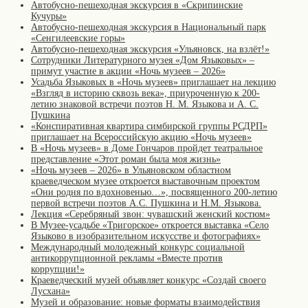
Автобусно-пешеходная экскурсия в «Скрипинские
Кучуры»
Автобусно-пешеходная экскурсия в Национальный парк
«Сенгилеевские горы»
Автобусно-пешеходная экскурсия «Ульяновск, на взлёт!»
Сотрудники Литературного музея «Дом Языковых» –
примут участие в акции «Ночь музеев – 2026»
Усадьба Языковых в «Ночь музеев» приглашает на лекцию
«Взгляд в историю сквозь века», приуроченную к 200-
летию знаковой встречи поэтов Н. М. Языкова и А. С.
Пушкина
«Конспиративная квартира симбирской группы РСДРП»
приглашает на Всероссийскую акцию «Ночь музеев»
В «Ночь музеев» в Доме Гончаров пройдет театральное
представление «Этот роман была моя жизнь»
«Ночь музеев – 2026» в Ульяновском областном
краеведческом музее откроется выставочным проектом
«Они родня по вдохновенью…», посвященного 200-летию
первой встречи поэтов А.С. Пушкина и Н.М. Языкова.
Лекция «Серебряный звон: чувашский женский костюм»
В Музее-усадьбе «Тригорское» откроется выставка «Село
Языково в изобразительном искусстве и фотографиях»
Международный молодежный конкурс социальной
антикоррупционной рекламы «Вместе против
коррупции!»
Краеведческий музей объявляет конкурс «Создай своего
Лусхана»
Музей и образование: новые форматы взаимодействия