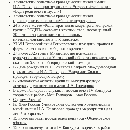
Ульяновский областной краеведческий музей имени
И.А. Гончарова присоединился к Всероссийской акции
«Веди родителей в музей»!
Ульяновский областной краеведческий музей
присоединится к акции «Абонент недоступен»
24 июня в музее «Конспиративная квартира симбирской
группы РСДРП» состоится круглый стол, посвященный
30-летию открытия памятника воинам-
интернационалистам в г. Ульяновске.
XLVII Всероссийский Гончаровский праздник прошел в
формате фестиваля свободного времени
27 июня 2025 года в Министерстве искусства и
культурной политики Ульяновской области состоится день
оказания бесплатной юридической помощи
В День рождения И.А. Гончарова лауреат Международной
премии имени И.А. Гончарова Владимир Холкин
проведет творческую встречу
В Ульяновской области вручили Международную
литературную премию имени И.А. Гончарова
В Доме Гончарова наградили победителей IV Конкурса
творческих работ «Мой Гончаров – моя Россия»
С Днем России!
Ко Дню России Ульяновский областной краеведческий
музей имени И.А. Гончарова проведет мероприятия для
детей и взрослых
15 июня наградят победителей конкурса «Обломовское
яблоко»
15 июня подведут итоги IV Конкурса творческих работ