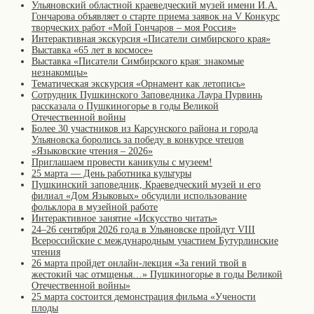
Ульяновский областной краеведческий музей имени И.А.
Гончарова объявляет о старте приема заявок на V Конкурс
творческих работ «Мой Гончаров – моя Россия»
Интерактивная экскурсия «Писатели симбирского края»
Выставка «65 лет в космосе»
Выставка «Писатели Симбирского края: знакомые
незнакомцы»
Тематическая экскурсия «Орнамент как летопись»
Сотрудник Пушкинского Заповедника Лаура Пурвинь
рассказала о Пушкиногорье в годы Великой
Отечественной войны
Более 30 участников из Карсунского района и города
Ульяновска боролись за победу в конкурсе чтецов
«Языковские чтения – 2026»
Приглашаем провести каникулы с музеем!
25 марта — День работника культуры
Пушкинский заповедник, Краеведческий музей и его
филиал «Дом Языковых» обсудили использование
фольклора в музейной работе
Интерактивное занятие «Искусство читать»
24–26 сентября 2026 года в Ульяновске пройдут VIII
Всероссийские с международным участием Бутурлинские
чтения
26 марта пройдет онлайн-лекция «За гений твой в
жестокий час отмщенья…» Пушкиногорье в годы Великой
Отечественной войны»
25 марта состоится демонстрация фильма «Учености
плоды