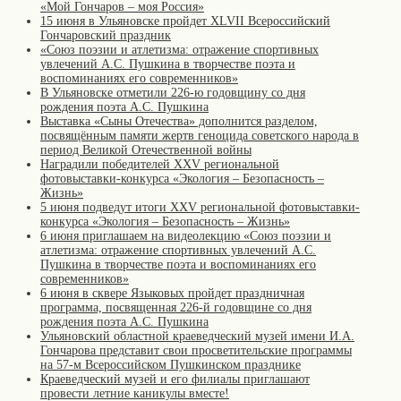
«Мой Гончаров – моя Россия»
15 июня в Ульяновске пройдет XLVII Всероссийский
Гончаровский праздник
«Союз поэзии и атлетизма: отражение спортивных
увлечений А.С. Пушкина в творчестве поэта и
воспоминаниях его современников»
В Ульяновске отметили 226-ю годовщину со дня
рождения поэта А.С. Пушкина
Выставка «Сыны Отечества» дополнится разделом,
посвящённым памяти жертв геноцида советского народа в
период Великой Отечественной войны
Наградили победителей XXV региональной
фотовыставки-конкурса «Экология – Безопасность –
Жизнь»
5 июня подведут итоги XXV региональной фотовыставки-
конкурса «Экология – Безопасность – Жизнь»
6 июня приглашаем на видеолекцию «Союз поэзии и
атлетизма: отражение спортивных увлечений А.С.
Пушкина в творчестве поэта и воспоминаниях его
современников»
6 июня в сквере Языковых пройдет праздничная
программа, посвященная 226-й годовщине со дня
рождения поэта А.С. Пушкина
Ульяновский областной краеведческий музей имени И.А.
Гончарова представит свои просветительские программы
на 57-м Всероссийском Пушкинском празднике
Краеведческий музей и его филиалы приглашают
провести летние каникулы вместе!