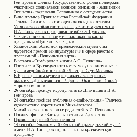
Гончарова и филиал Государственного фонда поддержки
участников специальной военной операции «Защитники
Отечества» подписали Соглашение о сотрудничестве
Вице-премьер Правительства Российской Федерации
Татьяна Голикова высоко оценила вклад коллектива
Ульяновского областного краеведческого музея имени
И.А. Гончарова в празднование юбилея Пушкина
Чек-лист по безопасному использованию карты
программы «Пушкинская карта».
Ульяновский областной краеведческий музей стал
лауреатом премии Минкультуры РФ в сфере работы с
программой «Пушкинская карта»
Выставка «Симбиряне в жизни А.С. Пушкина»
Посетители Краеведческого музея могут ознакомиться с
мультимедийной выставкой «Легенды Саур-Могилы»
В Краеведческом музее представлена электронная
выставка «Дальневосточный финал. Окончание Второй
мировой войны»
26 сентября пройдут мероприятия ко Дню памяти И.А.
Гончарова
24 сентября пройдет публичная онлайн-лекция «”Радуюсь
удовольствию воротиться в Михайловское…”.
Михайловское в переписке родителей А.С. Пушкина»
Покажут фильм «Блокадная юстиция. Адвокаты»
Правила цифровой безопасности
14 сентября Ульяновский областной краеведческий музей
имени И.А. Гончарова приглашает на краеведческую
программу