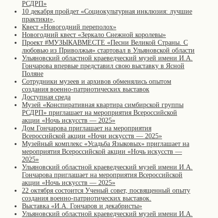
РСДРП»
10 декабря пройдет «Социокультурная инклюзия: лучшие
практики»,
Квест «Новогодний переполох»
Новогодний квест «Зеркало Снежной королевы»
Проект #МУЗЫКАВМЕСТЕ «Песни Великой Страны. С
любовью из Приволжья» стартовал в Ульяновской области
Ульяновский областной краеведческий музей имени И.А.
Гончарова впервые представил свою выставку в Ясной
Поляне
Сотрудники музеев и архивов обменялись опытом
создания военно-патриотических выставок
Доступная среда
Музей «Конспиративная квартира симбирской группы
РСДРП» приглашает на мероприятия Всероссийской
акции «Ночь искусств — 2025»
Дом Гончарова приглашает на мероприятия
Всероссийской акции «Ночи искусств — 2025»
Музейный комплекс «Усадьба Языковых» приглашает на
мероприятия Всероссийской акции «Ночь искусств —
2025»
Ульяновский областной краеведческий музей имени И.А.
Гончарова приглашает на мероприятия Всероссийской
акции «Ночь искусств — 2025»
22 октября состоится Ученый совет, посвященный опыту
создания военно-патриотических выставок.
Выставка «И.А. Гончаров и декабристы»
Ульяновский областной краеведческий музей имени И.А.