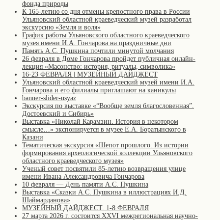
фонда природы
К 165-летию со дня отмены крепостного права в России
Ульяновский областной краеведческий музей разработал
экскурсию «Земля и воля»
График работы Ульяновского областного краеведческого
музея имени И.А. Гончарова на праздничные дни
Память А.С. Пушкина почтили минутой молчания
26 февраля в Доме Гончарова пройдет публичная онлайн-
лекция «Масонство: история, ритуалы, символика»
16-23 ФЕВРАЛЯ | МУЗЕЙНЫЙ ДАЙДЖЕСТ
Ульяновский областной краеведческий музей имени И.А.
Гончарова и его филиалы приглашают на каникулы
banner-slider-usyaz
Экскурсия по выставке «“Вообще земля благословенная”.
Достоевский и Сибирь»
Выставка «Николай Карамзин. История в некотором
смысле…» экспонируется в музее Е.А. Боратынского в
Казани
Тематическая экскурсия «Шепот прошлого. Из истории
формирования археологической коллекции Ульяновского
областного краеведческого музея»
Ученый совет посвятили 85-летию возвращения улице
имени Ивана Александровича Гончарова
10 февраля — День памяти А.С. Пушкина
Выставка «Сказки А.С. Пушкина в иллюстрациях И.Д.
Шаймарданова»
МУЗЕЙНЫЙ ДАЙДЖЕСТ. 1-8 ФЕВРАЛЯ
27 марта 2026 г. состоится XXVI межрегиональная научно-