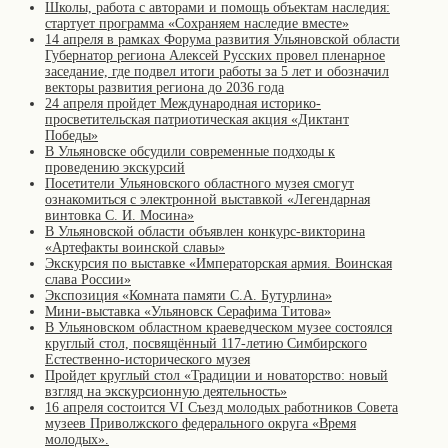
Школы, работа с авторами и помощь объектам наследия:
стартует программа «Сохраняем наследие вместе»
14 апреля в рамках Форума развития Ульяновской области
Губернатор региона Алексей Русских провел пленарное
заседание, где подвел итоги работы за 5 лет и обозначил
векторы развития региона до 2036 года
24 апреля пройдет Международная историко-
просветительская патриотическая акция «Диктант
Победы»
В Ульяновске обсудили современные подходы к
проведению экскурсий
Посетители Ульяновского областного музея смогут
ознакомиться с электронной выставкой «Легендарная
винтовка С. И. Мосина»
В Ульяновской области объявлен конкурс-викторина
«Артефакты воинской славы»
Экскурсия по выставке «Императорская армия. Воинская
слава России»
Экспозиция «Комната памяти С.А. Бутурлина»
Мини-выставка «Ульяновск Серафима Титова»
В Ульяновском областном краеведческом музее состоялся
круглый стол, посвящённый 117-летию Симбирского
Естественно-исторического музея
Пройдет круглый стол «Традиции и новаторство: новый
взгляд на экскурсионную деятельность»
16 апреля состоится VI Съезд молодых работников Совета
музеев Приволжского федерального округа «Время
молодых».