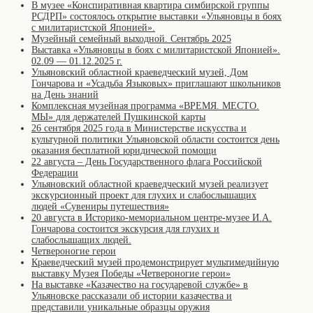
В музее «Конспиративная квартира симбирской группы
РСДРП» состоялось открытие выставки «Ульяновцы в боях
с милитаристской Японией».
Музейный семейный выходной. Сентябрь 2025
Выставка «Ульяновцы в боях с милитаристской Японией».
02.09 — 01.12.2025 г.
Ульяновский областной краеведческий музей, Дом
Гончарова и «Усадьба Языковых» приглашают школьников
на День знаний
Комплексная музейная программа «ВРЕМЯ. МЕСТО.
МЫ» для держателей Пушкинской карты
26 сентября 2025 года в Министерстве искусства и
культурной политики Ульяновской области состоится день
оказания бесплатной юридической помощи
22 августа – День Государственного флага Российской
Федерации
Ульяновский областной краеведческий музей реализует
экскурсионный проект для глухих и слабослышащих
людей «Сувениры путешествия»
20 августа в Историко-мемориальном центре-музее И.А.
Гончарова состоится экскурсия для глухих и
слабослышащих людей.
Четвероногие герои
Краеведческий музей продемонстрирует мультимедийную
выставку Музея Победы «Четвероногие герои»
На выставке «Казачество на государевой службе» в
Ульяновске рассказали об истории казачества и
представили уникальные образцы оружия