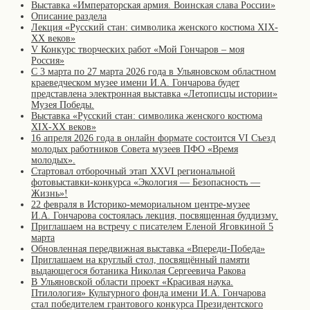
Выставка «Императорская армия. Воинская слава России»
Описание раздела
Лекция «Русский стан: символика женского костюма XIX-
XX веков»
V Конкурс творческих работ «Мой Гончаров – моя
Россия»
С 3 марта по 27 марта 2026 года в Ульяновском областном
краеведческом музее имени И.А. Гончарова будет
представлена электронная выставка «Летописцы истории»
Музея Победы.
Выставка «Русский стан: символика женского костюма
XIX-XX веков»
16 апреля 2026 года в онлайн формате состоится VI Съезд
молодых работников Совета музеев ПФО «Время
молодых».
Стартовал отборочный этап XXVI региональной
фотовыставки-конкурса «Экология — Безопасность —
Жизнь»!
22 февраля в Историко-мемориальном центре-музее
И.А. Гончарова состоялась лекция, посвященная буддизму.
Приглашаем на встречу с писателем Еленой Яговкиной 5
марта
Обновленная передвижная выставка «Впереди-Победа»
Приглашаем на круглый стол, посвящённый памяти
выдающегося ботаника Николая Сергеевича Ракова
В Ульяновской области проект «Красивая наука.
Птилология» Культурного фонда имени И.А. Гончарова
стал победителем грантового конкурса Президентского