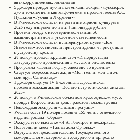
антикоррупционных инициатив
5 декабря пройдет публичная онлайн-лекция «Лукоморье,
дуб и золотая цепь как мифологемы в прологе поэмы А.С.
Пушкина «Руслан и Людмила»»
В Ульяновской области на развитие отрасли культуры в
2026 году направят почти 2,4 миллиарда рублей
Провели беседу с несовершеннолетними об
административной и уголовной ответственности
В Ульяновской области в литературном музее «Дом
Языковых» восстановили пристрой здания и приступили
к устройству кровли
28 ноября пройдет Круглый стол «Интерпретация
литературного произведения в музеях и библиотеках»
Программа «Новый год: путешествие во времени»
Стартует всероссийская акция «Мой гений, мой ангел,
мой друг. Олимпиада»
1 декабря стартует IV Ежегодная всероссийская
просветительская акция «Военно-патриотический диктант
2025»
20 ноября в Ульяновском областном краеведческом музее
пройдет Всероссийский день правовой помощи детям
Пешеходная экскурсия «Зимняя прогулка»
Учёный совет 19 ноября посвятят 155-летию отдельного
издания романа «Обрыв»
Экскурсия по выставке «И.А. Гончаров и декабристы»
Новогодний квест «Тайны дома Орловых»
Виртуальное представительство Государственного
мемориального историко-литературного и природно-