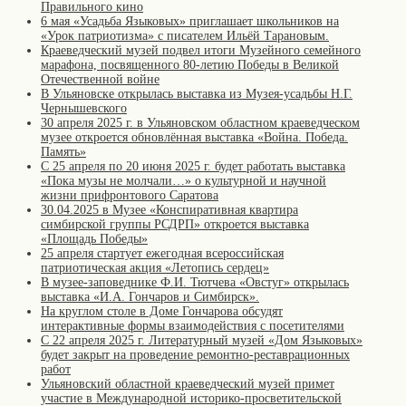
Правильного кино
6 мая «Усадьба Языковых» приглашает школьников на
«Урок патриотизма» с писателем Ильёй Тарановым.
Краеведческий музей подвел итоги Музейного семейного
марафона, посвященного 80-летию Победы в Великой
Отечественной войне
В Ульяновске открылась выставка из Музея-усадьбы Н.Г.
Чернышевского
30 апреля 2025 г. в Ульяновском областном краеведческом
музее откроется обновлённая выставка «Война. Победа.
Память»
С 25 апреля по 20 июня 2025 г. будет работать выставка
«Пока музы не молчали…» о культурной и научной
жизни прифронтового Саратова
30.04.2025 в Музее «Конспиративная квартира
симбирской группы РСДРП» откроется выставка
«Площадь Победы»
25 апреля стартует ежегодная всероссийская
патриотическая акция «Летопись сердец»
В музее-заповеднике Ф.И. Тютчева «Овстуг» открылась
выставка «И.А. Гончаров и Симбирск».
На круглом столе в Доме Гончарова обсудят
интерактивные формы взаимодействия с посетителями
С 22 апреля 2025 г. Литературный музей «Дом Языковых»
будет закрыт на проведение ремонтно-реставрационных
работ
Ульяновский областной краеведческий музей примет
участие в Международной историко-просветительской