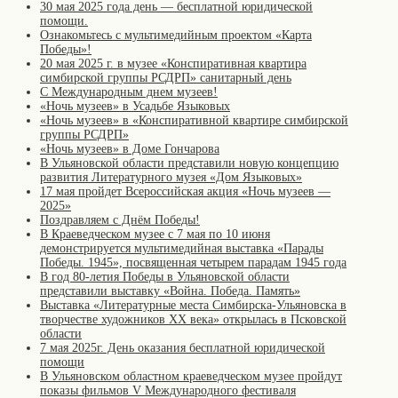
30 мая 2025 года день — бесплатной юридической
помощи.
Ознакомьтесь с мультимедийным проектом «Карта
Победы»!
20 мая 2025 г. в музее «Конспиративная квартира
симбирской группы РСДРП» санитарный день
С Международным днем музеев!
«Ночь музеев» в Усадьбе Языковых
«Ночь музеев» в «Конспиративной квартире симбирской
группы РСДРП»
«Ночь музеев» в Доме Гончарова
В Ульяновской области представили новую концепцию
развития Литературного музея «Дом Языковых»
17 мая пройдет Всероссийская акция «Ночь музеев —
2025»
Поздравляем с Днём Победы!
В Краеведческом музее с 7 мая по 10 июня
демонстрируется мультимедийная выставка «Парады
Победы. 1945», посвященная четырем парадам 1945 года
В год 80-летия Победы в Ульяновской области
представили выставку «Война. Победа. Память»
Выставка «Литературные места Симбирска-Ульяновска в
творчестве художников XX века» открылась в Псковской
области
7 мая 2025г. День оказания бесплатной юридической
помощи
В Ульяновском областном краеведческом музее пройдут
показы фильмов V Международного фестиваля