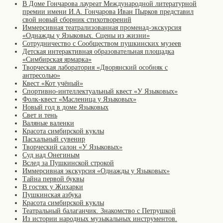
В Доме Гончарова лауреат Международной литературной
премии имени И.А. Гончарова Иван Пырков представил
свой новый сборник стихотворений
Иммерсивная театрализованная променад-экскурсия
«Однажды у Языковых. Сцены из жизни»
Сотрудничество с Сообществом пушкинских музеев
Детская интерактивная образовательная площадка
«Симбирская ярмарка»
Творческая лаборатория «Дворянский особняк с
антресолью»
Квест «Кот учёный»
Спортивно-интеллектуальный квест «У Языковых»
Фолк-квест «Масленица у Языковых»
Новый год в доме Языковых
Свет и тень
Валяные валенки
Красота симбирской куклы
Пасхальный сувенир
Творческий салон «У Языковых»
Суд над Онегиным
Вслед за Пушкинской строкой
Иммерсивная экскурсия «Однажды у Языковых»
Тайна первой буквы
В гостях у Жихарки
Пушкинская азбука
Красота симбирской куклы
Театральный балаганчик. Знакомство с Петрушкой
Из истории народных музыкальных инструментов.