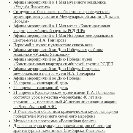
Афиша мероприятий к 1 Мая музейного комплекса
«Усадьба Языковых»
Сотрудники Ульяновского областного краеведческого
музея приняли участие в Международной акции «Диктант
Победы»
Афиша мероприятий к 1 Мая музея «Конспиративная
квартира симбирской группы РСДРПР»
Афиша мероприятий к 1 Мая Историко-мемориального
центра-музея И.А. Гончарова
Первомай в музее: путешествие сквозь века
Афиша мероприятий ко Дню Победы в музейном
комплексе «Усадьба Языковых»
Афиша мероприятий ко Дню Победы музея
«Конспиративная квартира симбирской группы РСДРП
Афиша мероприятий ко Дню Победы Историко-
мемориального центра-музея И.А. Гончарова
Афиша мероприятий ко Дню Победы
28 апреля — санитарный день
22 апреля — санитарный день
21 апреля в Краеведческом музее имени И.А. Гончарова
состоялся урок мужества «Чернобыль: 40 лет вне
времени…», посвящённый 40-летию ликвидации аварии
на Чернобыльской АЭС.
В Ульяновском областном краеведческом музее наградили
победителей Музейного семейного марафона
Музыкальная программа «Волшебная флейта»
Для волонтеров культуры провели лекцию об истории
архитектурных памятников Симбирска-Ульяновска