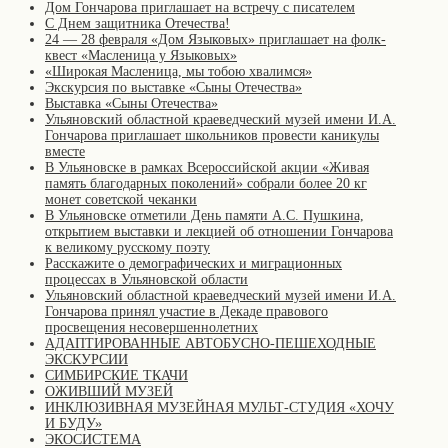
Дом Гончарова приглашает на встречу с писателем
С Днем защитника Отечества!
24 — 28 февраля «Дом Языковых» приглашает на фолк-
квест «Масленица у Языковых»
«Широкая Масленица, мы тобою хвалимся»
Экскурсия по выставке «Сыны Отечества»
Выставка «Сыны Отечества»
Ульяновский областной краеведческий музей имени И.А.
Гончарова приглашает школьников провести каникулы
вместе
В Ульяновске в рамках Всероссийской акции «Живая
память благодарных поколений» собрали более 20 кг
монет советской чеканки
В Ульяновске отметили День памяти А.С. Пушкина,
открытием выставки и лекцией об отношении Гончарова
к великому русскому поэту
Расскажите о демографических и миграционных
процессах в Ульяновской области
Ульяновский областной краеведческий музей имени И.А.
Гончарова принял участие в Декаде правового
просвещения несовершеннолетних
АДАПТИРОВАННЫЕ АВТОБУСНО-ПЕШЕХОДНЫЕ
ЭКСКУРСИИ
СИМБИРСКИЕ ТКАЧИ
ОЖИВШИЙ МУЗЕЙ
ИНКЛЮЗИВНАЯ МУЗЕЙНАЯ МУЛЬТ-СТУДИЯ «ХОЧУ
И БУДУ»
ЭКОСИСТЕМА