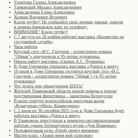
Узрютова Галина Александровна
Тарковский Михаил Александрович
Александрова Елена Алексеевна
Холкин Владимир Игоревич
Клади трубку! Не сообщайте свои личные данные, пароли
и номера банковских карт по телефону.
ВНИМАНИЕ! Клади трубку!
С 7 августа по 28 ноября работает выставка «Казачество на
государевой службе»
Часы работы
Круглый стол «И.С. Глазунов – иллюстратор романа
“Обрыв”» приурочили к 95-летию художника.
Начала работу выставка «Сказки А.С. Пушкина»
В Доме Гончарова открылась выставка «Дорога к миру»
10 июля в Доме Гончарова состоится круглый стол «И.С.
Глазунов – иллюстратор романа “Обрыв”» (к 95-летию
художника)
Что делать при обнаружении БПЛА?
Жителей Ульяновской области просят помочь в поиске
родственников фронтовика – защитника Белоруссии
В июле стартует всероссийская ежегодная акция
«Культурная суббота. Краеведение»
С 2 июля по 30 сентября 2025 года в Доме Гончарова будет
работать выставка «Дорога к миру»
В Ульяновске приступили к ремонтно-реставрационным
работам здания Литературного музея «Дом Языковых»
Познавательная игра «Герой своего времени»
Мастер-класс «Храни меня мой талисман»