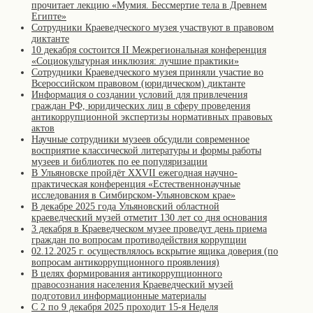
прочитает лекцию «Мумия. Бессмертие тела в Древнем
Египте»
Сотрудники Краеведческого музея участвуют в правовом
диктанте
10 декабря состоится II Межрегиональная конференция
«Cоциокультурная инклюзия: лучшие практики»
Сотрудники Краеведческого музея приняли участие во
Всероссийском правовом (юридическом) диктанте
Информация о создании условий для привлечения
граждан РФ, юридических лиц в сферу проведения
антикоррупционной экспертизы нормативных правовых
актов
Научные сотрудники музеев обсудили современное
восприятие классической литературы и формы работы
музеев и библиотек по ее популяризации
В Ульяновске пройдёт XXVII ежегодная научно-
практическая конференция «Естественнонаучные
исследования в Симбирском-Ульяновском крае»
В декабре 2025 года Ульяновский областной
краеведческий музей отметит 130 лет со дня основания
3 декабря в Краеведческом музее проведут день приема
граждан по вопросам противодействия коррупции
02.12.2025 г. осуществлялось вскрытие ящика доверия (по
вопросам антикоррупционного проявления)
В целях формирования антикоррупционного
правосознания населения Краеведческий музей
подготовил информационные материалы
С 2 по 9 декабря 2025 проходит 15-я Неделя