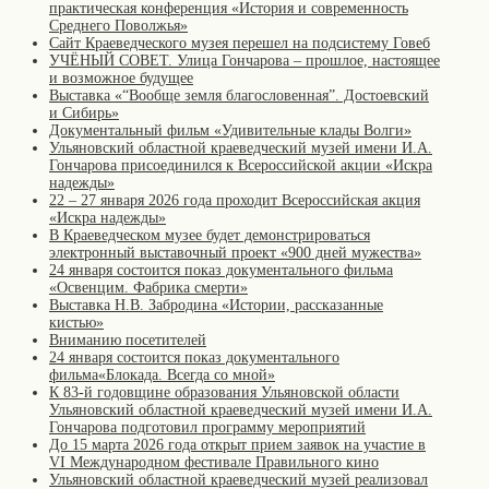
практическая конференция «История и современность
Среднего Поволжья»
Сайт Краеведческого музея перешел на подсистему Говеб
УЧЁНЫЙ СОВЕТ. Улица Гончарова – прошлое, настоящее
и возможное будущее
Выставка «“Вообще земля благословенная”. Достоевский
и Сибирь»
Документальный фильм «Удивительные клады Волги»
Ульяновский областной краеведческий музей имени И.А.
Гончарова присоединился к Всероссийской акции «Искра
надежды»
22 – 27 января 2026 года проходит Всероссийская акция
«Искра надежды»
В Краеведческом музее будет демонстрироваться
электронный выставочный проект «900 дней мужества»
24 января состоится показ документального фильма
«Освенцим. Фабрика смерти»
Выставка Н.В. Забродина «Истории, рассказанные
кистью»
Вниманию посетителей
24 января состоится показ документального
фильма«Блокада. Всегда со мной»
К 83-й годовщине образования Ульяновской области
Ульяновский областной краеведческий музей имени И.А.
Гончарова подготовил программу мероприятий
До 15 марта 2026 года открыт прием заявок на участие в
VI Международном фестивале Правильного кино
Ульяновский областной краеведческий музей реализовал