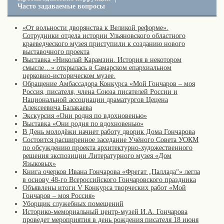
Часто задаваемые вопросы
«От вольности дворянства к Великой реформе».
Сотрудники отдела истории Ульяновского областного
краеведческого музея приступили к созданию нового
выставочного проекта
Выставка «Николай Карамзин. История в некотором
смысле…» открылась в Самарском епархиальном
церковно-историческом музее.
Обращение Амбассадора Конкурса «Мой Гончаров – моя
Россия, писателя, члена Союза писателей России и
Национальной ассоциации драматургов Цецена
Алексеевича Балакаева
Экскурсия «Они родня по вдохновенью»
Выставка «Они родня по вдохновенью»
В День молодёжи начнет работу дворик Дома Гончарова
Состоится расширенное заседание Учёного Совета УОКМ
по обсуждению проекта архитектурно-художественного
решения экспозиции Литературного музея «Дом
Языковых»
Книга очерков Ивана Гончарова «Фрегат „Паллада“» легла
в основу 48-го Всероссийского Гончаровского праздника
Объявлены итоги V Конкурса творческих работ «Мой
Гончаров – моя Россия»
Уборщик служебных помещений
Историко-мемориальный центр-музей И.А. Гончарова
проведет мероприятия в день рождения писателя 18 июня