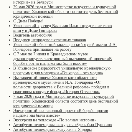
истории» из Беларуси
29 мая 2026 года в Министерстве искусства и культурной
политики Ульяновской области состоится день бесплатной
юридической помощи
С Днём Победы!
Ульяновский краевед Вячеслав Ильин представит свою
книгу в Доме Гончарова
Водитель автомобиля
Продавец непродовольственных товаров
Ульяновский областной краеведческий музей имени И.А.
Гончарова приглашает на работу
С 7 мая по 7 июня в Краеведческом музее
демонстрируется электронный выставочный проект «В
борьбе против нацизма мы были вместе»
В Ульяновске разработают уникальную краеведческую
программу для молодежи «Гончаров – это модно»
Выставочный проект Ульяновского областного
краеведческого музея имени И.А. Гончарова «От
вольности дворянства к Великой реформе» победил в
грантовом конкурсе фонда «История Отечества»
7 мая 2026 года в Министерстве искусства и культурной
политики Ульяновской области состоится день бесплатной
юридической помощи
Электронный выставочный проект «В борьбе против
нацизма мы были вместе»
Экскурсия на теплоходе «По волнам истории»
Автобусно-пешеходная экскурсия «Здесь был Пушкин»
Автобусно-пешеходная экскурсия в Ундоры