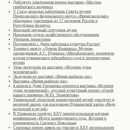
Действует электронная версия выставки «Мастера
симбирского модерна»
V Съезд молодых работников Совета музеев
Приволжского федерального округа «Время молодых»
объединил участников из 17 регионов России и
Республики Беларусь
Младший научный сотрудник музея
Начальник отдела хозяйственного обслуживания
Уборщик территории
Поздравляем с Днем работника культуры России!
Телемост между «Домом Языковых» Музеем-
заповедником А.С. Пушкина «Михайловское» посвятили
итогам пушкинского юбилейного года в литературных
музеях
Урок-экскурсия по выставке «История души
человеческой»
Экскурсия по выставке «Время выбрало нас»
Выставка «Время выбрало нас»
4 апреля в Доме Гончарова откроется выставка «История
души человеческой»: русский культурный проект «Герой
нашего времени» М.Ю. Лермонтова»
Ульяновский областной краеведческий музей участвует в
весенней акции для владельцев Пушкинской карты «Веди
родителей в музей»
В Ульяновске пройдет XXV межрегиональная научная
конференция «Итоги краеведческого года. История и
современность Среднего Поволжья»
Стартовал прием заявок на участие в XXV региональном