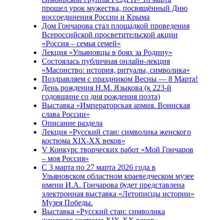
прошел урок мужества, посвящённый Дню
воссоединения России и Крыма
Дом Гончарова стал площадкой проведения
Всероссийской просветительской акции
«Россия – семья семей»
Лекция «Ульяновцы в боях за Родину»
Состоялась публичная онлайн-лекция
«Масонство: история, ритуалы, символика»
Поздравляем с праздником Весны — 8 Марта!
День рождения Н.М. Языкова (к 223-й
годовщине со дня рождения поэта)
Выставка «Императорская армия. Воинская
слава России»
Описание раздела
Лекция «Русский стан: символика женского
костюма XIX-XX веков»
V Конкурс творческих работ «Мой Гончаров
– моя Россия»
С 3 марта по 27 марта 2026 года в
Ульяновском областном краеведческом музее
имени И.А. Гончарова будет представлена
электронная выставка «Летописцы истории»
Музея Победы.
Выставка «Русский стан: символика