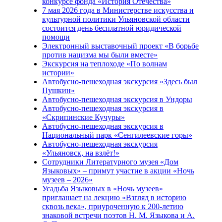
конкурсе фонда «История Отечества»
7 мая 2026 года в Министерстве искусства и
культурной политики Ульяновской области
состоится день бесплатной юридической
помощи
Электронный выставочный проект «В борьбе
против нацизма мы были вместе»
Экскурсия на теплоходе «По волнам
истории»
Автобусно-пешеходная экскурсия «Здесь был
Пушкин»
Автобусно-пешеходная экскурсия в Ундоры
Автобусно-пешеходная экскурсия в
«Скрипинские Кучуры»
Автобусно-пешеходная экскурсия в
Национальный парк «Сенгилеевские горы»
Автобусно-пешеходная экскурсия
«Ульяновск, на взлёт!»
Сотрудники Литературного музея «Дом
Языковых» – примут участие в акции «Ночь
музеев – 2026»
Усадьба Языковых в «Ночь музеев»
приглашает на лекцию «Взгляд в историю
сквозь века», приуроченную к 200-летию
знаковой встречи поэтов Н. М. Языкова и А.