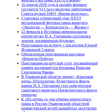
женского костюма XIX-XX веков»
16 апреля 2026 года в онлайн формате
состоится VI Съезд молодых работников
Совета музеев ПФО «Время молодых».
Стартовал отборочный этап XXVI
региональной фотовыставки-конкурса
«Экология — Безопасность — Жизнь»!
22 февраля в Историко-мемориальном
центре-музее И.А. Гончарова состоялась
лекция, посвященная буддизму.
Приглашаем на встречу с писателем Еленой
Яговкиной 5 марта
Обновленная передвижная выставка
«Впереди-Победа»
Приглашаем на круглый стол, посвящённый
памяти выдающегося ботаника Николая
Сергеевича Ракова
В Ульяновской области проект «Красивая
наука. Птилология» Культурного фонда
имени И.А. Гончарова стал победителем
грантового конкурса Президентского фонда
природы
К 165-летию со дня отмены крепостного
права в России Ульяновский областной
краеведческий музей разработал экскурсию