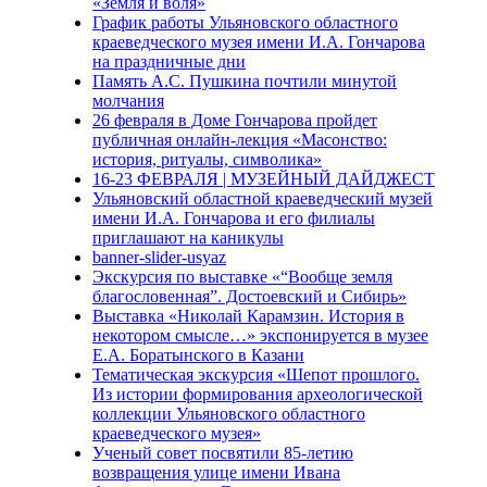
«Земля и воля»
График работы Ульяновского областного
краеведческого музея имени И.А. Гончарова
на праздничные дни
Память А.С. Пушкина почтили минутой
молчания
26 февраля в Доме Гончарова пройдет
публичная онлайн-лекция «Масонство:
история, ритуалы, символика»
16-23 ФЕВРАЛЯ | МУЗЕЙНЫЙ ДАЙДЖЕСТ
Ульяновский областной краеведческий музей
имени И.А. Гончарова и его филиалы
приглашают на каникулы
banner-slider-usyaz
Экскурсия по выставке «“Вообще земля
благословенная”. Достоевский и Сибирь»
Выставка «Николай Карамзин. История в
некотором смысле…» экспонируется в музее
Е.А. Боратынского в Казани
Тематическая экскурсия «Шепот прошлого.
Из истории формирования археологической
коллекции Ульяновского областного
краеведческого музея»
Ученый совет посвятили 85-летию
возвращения улице имени Ивана