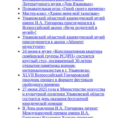
Литературного музея «Дом Языковых»
Познавательная игра «Герой своего времени»
Мастер-класс «Храни меня мой талисман»
Ульяновский областной краеведческий музей
имени И.А. Гончарова присоединился к
Всероссийской акции «Веди родителей в
музей»!
Ульяновский областной краеведческий музей
присоединится к акции «Абонент
недоступен»
24 июня в музее «Конспиративная квартира
симбирской группы РСДРП» состоится
круглый стол, посвященный 30-летию
открытия памятника воинам-
интернационалистам в г. Ульяновске.
XLVII Всероссийский Гончаровский
праздник прошел в формате фестиваля
свободного времени
27 июня 2025 года в Министерстве искусства
и культурной политики Ульяновской области
состоится день оказания бесплатной
юридической помощи
В День рождения И.А. Гончарова лауреат
Международной премии имени И.А.
Гончарова Владимир Холкин проведет