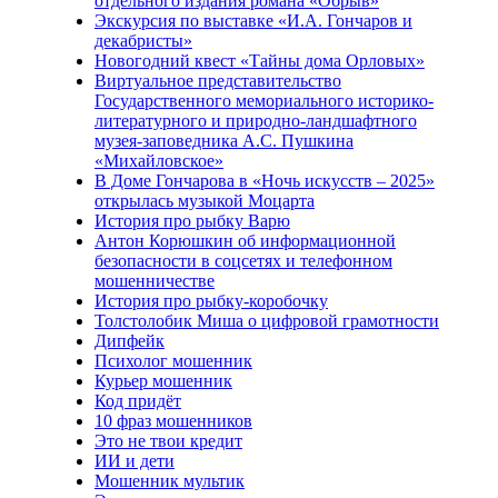
отдельного издания романа «Обрыв»
Экскурсия по выставке «И.А. Гончаров и
декабристы»
Новогодний квест «Тайны дома Орловых»
Виртуальное представительство
Государственного мемориального историко-
литературного и природно-ландшафтного
музея-заповедника А.С. Пушкина
«Михайловское»
В Доме Гончарова в «Ночь искусств – 2025»
открылась музыкой Моцарта
История про рыбку Варю
Антон Корюшкин об информационной
безопасности в соцсетях и телефонном
мошенничестве
История про рыбку-коробочку
Толстолобик Миша о цифровой грамотности
Дипфейк
Психолог мошенник
Курьер мошенник
Код придёт
10 фраз мошенников
Это не твои кредит
ИИ и дети
Мошенник мультик