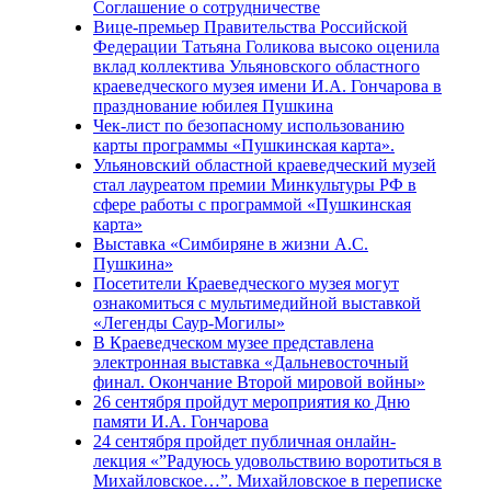
Соглашение о сотрудничестве
Вице-премьер Правительства Российской
Федерации Татьяна Голикова высоко оценила
вклад коллектива Ульяновского областного
краеведческого музея имени И.А. Гончарова в
празднование юбилея Пушкина
Чек-лист по безопасному использованию
карты программы «Пушкинская карта».
Ульяновский областной краеведческий музей
стал лауреатом премии Минкультуры РФ в
сфере работы с программой «Пушкинская
карта»
Выставка «Симбиряне в жизни А.С.
Пушкина»
Посетители Краеведческого музея могут
ознакомиться с мультимедийной выставкой
«Легенды Саур-Могилы»
В Краеведческом музее представлена
электронная выставка «Дальневосточный
финал. Окончание Второй мировой войны»
26 сентября пройдут мероприятия ко Дню
памяти И.А. Гончарова
24 сентября пройдет публичная онлайн-
лекция «”Радуюсь удовольствию воротиться в
Михайловское…”. Михайловское в переписке