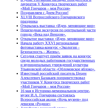
лауреатов V Конкурса творческих работ
«Мой Гончаров – моя Россия»
Поздравляем с Днем России!
XLVIII Всероссийского Гончаровского
праздника
Открылась выставка «Идеи, меняющие мир»
Пешеходная экскурсия по центральной части
города «Века над Венцом».
Открытие выставки «Идеи, меняющие мир»
Начала работу XXVI региональная
фотовыставка-конкурс «Экология –
Безопасность – Жизнь».
Сегодня стартует приём заявок на конкурс
среди молодых работников государственных
и муниципальных учреждений культуры
Ульяновской области «Обломовское яблоко».
Известный российский писатель Цецен
Алексеевич Балакаев поприветствовал
участников V Конкурса творческих работ
«Мой Гончаров – моя Россия»
16 мая в Историко-мемориальном центре-
музее И.А. Гончарова состоялась
Всероссийская акция «Ночь музеев» под
девизом «Родное»