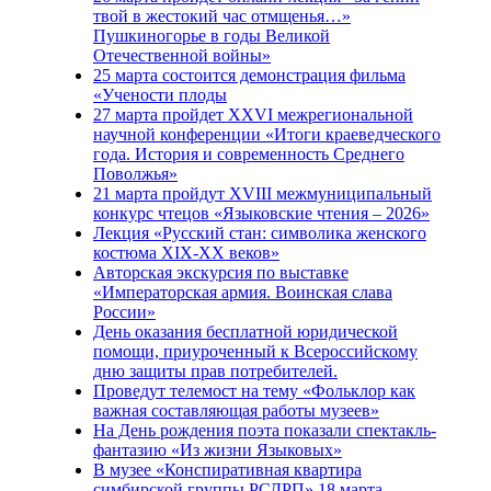
твой в жестокий час отмщенья…»
Пушкиногорье в годы Великой
Отечественной войны»
25 марта состоится демонстрация фильма
«Учености плоды
27 марта пройдет XXVI межрегиональной
научной конференции «Итоги краеведческого
года. История и современность Среднего
Поволжья»
21 марта пройдут XVIII межмуниципальный
конкурс чтецов «Языковские чтения – 2026»
Лекция «Русский стан: символика женского
костюма XIX-XX веков»
Авторская экскурсия по выставке
«Императорская армия. Воинская слава
России»
День оказания бесплатной юридической
помощи, приуроченный к Всероссийскому
дню защиты прав потребителей.
Проведут телемост на тему «Фольклор как
важная составляющая работы музеев»
На День рождения поэта показали спектакль-
фантазию «Из жизни Языковых»
В музее «Конспиративная квартира
симбирской группы РСДРП» 18 марта