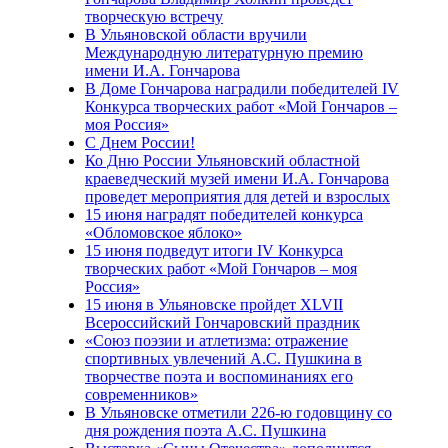
творческую встречу
В Ульяновской области вручили
Международную литературную премию
имени И.А. Гончарова
В Доме Гончарова наградили победителей IV
Конкурса творческих работ «Мой Гончаров –
моя Россия»
С Днем России!
Ко Дню России Ульяновский областной
краеведческий музей имени И.А. Гончарова
проведет мероприятия для детей и взрослых
15 июня наградят победителей конкурса
«Обломовское яблоко»
15 июня подведут итоги IV Конкурса
творческих работ «Мой Гончаров – моя
Россия»
15 июня в Ульяновске пройдет XLVII
Всероссийский Гончаровский праздник
«Союз поэзии и атлетизма: отражение
спортивных увлечений А.С. Пушкина в
творчестве поэта и воспоминаниях его
современников»
В Ульяновске отметили 226-ю годовщину со
дня рождения поэта А.С. Пушкина