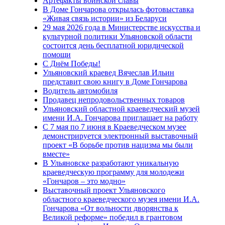
Артефакты воинской славы
В Доме Гончарова открылась фотовыставка
«Живая связь истории» из Беларуси
29 мая 2026 года в Министерстве искусства и
культурной политики Ульяновской области
состоится день бесплатной юридической
помощи
С Днём Победы!
Ульяновский краевед Вячеслав Ильин
представит свою книгу в Доме Гончарова
Водитель автомобиля
Продавец непродовольственных товаров
Ульяновский областной краеведческий музей
имени И.А. Гончарова приглашает на работу
С 7 мая по 7 июня в Краеведческом музее
демонстрируется электронный выставочный
проект «В борьбе против нацизма мы были
вместе»
В Ульяновске разработают уникальную
краеведческую программу для молодежи
«Гончаров – это модно»
Выставочный проект Ульяновского
областного краеведческого музея имени И.А.
Гончарова «От вольности дворянства к
Великой реформе» победил в грантовом