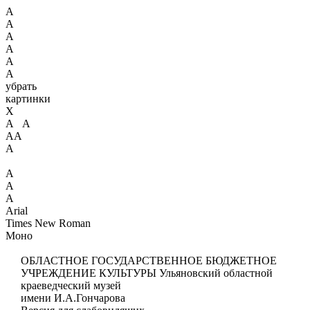
А
А
А
А
А
А
убрать
картинки
X
А А
АА
А
А
А
А
Arial
Times New Roman
Моно
ОБЛАСТНОЕ ГОСУДАРСТВЕННОЕ БЮДЖЕТНОЕ
УЧРЕЖДЕНИЕ КУЛЬТУРЫ
Ульяновский областной
краеведческий музей
имени И.А.Гончарова