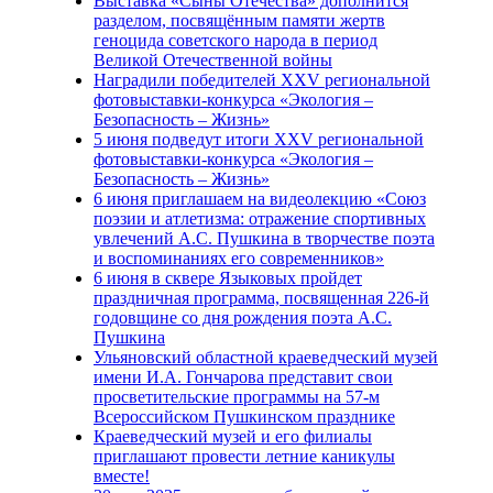
Выставка «Сыны Отечества» дополнится
разделом, посвящённым памяти жертв
геноцида советского народа в период
Великой Отечественной войны
Наградили победителей XXV региональной
фотовыставки-конкурса «Экология –
Безопасность – Жизнь»
5 июня подведут итоги XXV региональной
фотовыставки-конкурса «Экология –
Безопасность – Жизнь»
6 июня приглашаем на видеолекцию «Союз
поэзии и атлетизма: отражение спортивных
увлечений А.С. Пушкина в творчестве поэта
и воспоминаниях его современников»
6 июня в сквере Языковых пройдет
праздничная программа, посвященная 226-й
годовщине со дня рождения поэта А.С.
Пушкина
Ульяновский областной краеведческий музей
имени И.А. Гончарова представит свои
просветительские программы на 57-м
Всероссийском Пушкинском празднике
Краеведческий музей и его филиалы
приглашают провести летние каникулы
вместе!