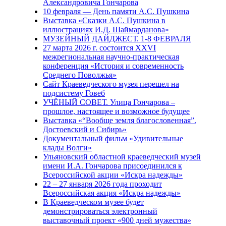
Александровича Гончарова
10 февраля — День памяти А.С. Пушкина
Выставка «Сказки А.С. Пушкина в
иллюстрациях И.Д. Шаймарданова»
МУЗЕЙНЫЙ ДАЙДЖЕСТ. 1-8 ФЕВРАЛЯ
27 марта 2026 г. состоится XXVI
межрегиональная научно-практическая
конференция «История и современность
Среднего Поволжья»
Сайт Краеведческого музея перешел на
подсистему Говеб
УЧЁНЫЙ СОВЕТ. Улица Гончарова –
прошлое, настоящее и возможное будущее
Выставка «“Вообще земля благословенная”.
Достоевский и Сибирь»
Документальный фильм «Удивительные
клады Волги»
Ульяновский областной краеведческий музей
имени И.А. Гончарова присоединился к
Всероссийской акции «Искра надежды»
22 – 27 января 2026 года проходит
Всероссийская акция «Искра надежды»
В Краеведческом музее будет
демонстрироваться электронный
выставочный проект «900 дней мужества»