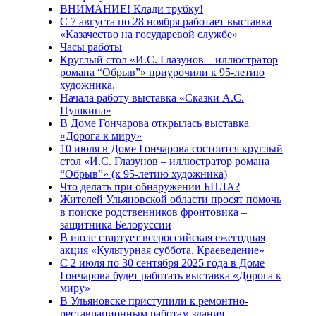
ВНИМАНИЕ! Клади трубку!
С 7 августа по 28 ноября работает выставка
«Казачество на государевой службе»
Часы работы
Круглый стол «И.С. Глазунов – иллюстратор
романа “Обрыв”» приурочили к 95-летию
художника.
Начала работу выставка «Сказки А.С.
Пушкина»
В Доме Гончарова открылась выставка
«Дорога к миру»
10 июля в Доме Гончарова состоится круглый
стол «И.С. Глазунов – иллюстратор романа
“Обрыв”» (к 95-летию художника)
Что делать при обнаружении БПЛА?
Жителей Ульяновской области просят помочь
в поиске родственников фронтовика –
защитника Белоруссии
В июле стартует всероссийская ежегодная
акция «Культурная суббота. Краеведение»
С 2 июля по 30 сентября 2025 года в Доме
Гончарова будет работать выставка «Дорога к
миру»
В Ульяновске приступили к ремонтно-
реставрационным работам здания