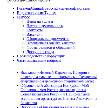
Версия для слабовидящих
Главная
Афиша
Новости
Экскурсии
Выставки
Видеоэкскурсии
Туризм
О музее
Цены на услуги
Научная деятельность
Контакты
Вакансии
Официальные документы
Независимая оценка качества
Форма отзывов и обращений
Доступная среда
Противодействие коррупции
Часто задаваемые вопросы
Выставка «Николай Карамзин. История в
некотором смысле…» открылась в Самарском
епархиальном церковно-историческом музее.
Обращение Амбассадора Конкурса «Мой
Гончаров – моя Россия, писателя, члена
Союза писателей России и Национальной
ассоциации драматургов Цецена Алексеевича
Балакаева
Экскурсия «Они родня по вдохновенью»