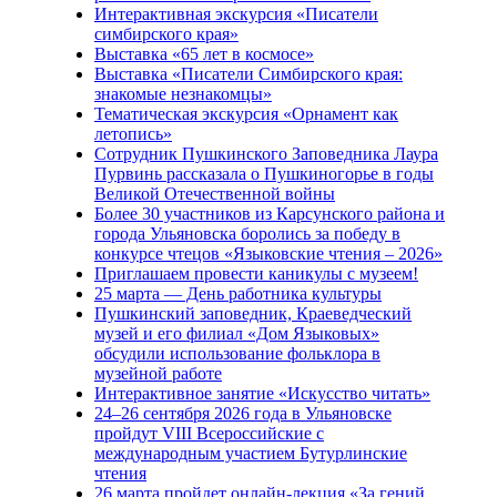
Интерактивная экскурсия «Писатели
симбирского края»
Выставка «65 лет в космосе»
Выставка «Писатели Симбирского края:
знакомые незнакомцы»
Тематическая экскурсия «Орнамент как
летопись»
Сотрудник Пушкинского Заповедника Лаура
Пурвинь рассказала о Пушкиногорье в годы
Великой Отечественной войны
Более 30 участников из Карсунского района и
города Ульяновска боролись за победу в
конкурсе чтецов «Языковские чтения – 2026»
Приглашаем провести каникулы с музеем!
25 марта — День работника культуры
Пушкинский заповедник, Краеведческий
музей и его филиал «Дом Языковых»
обсудили использование фольклора в
музейной работе
Интерактивное занятие «Искусство читать»
24–26 сентября 2026 года в Ульяновске
пройдут VIII Всероссийские с
международным участием Бутурлинские
чтения
26 марта пройдет онлайн-лекция «За гений