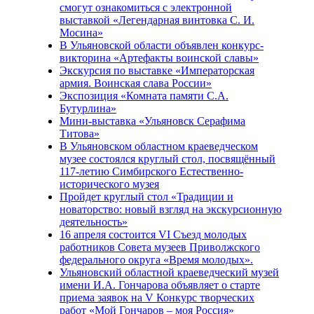
смогут ознакомиться с электронной
выставкой «Легендарная винтовка С. И.
Мосина»
В Ульяновской области объявлен конкурс-
викторина «Артефакты воинской славы»
Экскурсия по выставке «Императорская
армия. Воинская слава России»
Экспозиция «Комната памяти С.А.
Бутурлина»
Мини-выставка «Ульяновск Серафима
Титова»
В Ульяновском областном краеведческом
музее состоялся круглый стол, посвящённый
117-летию Симбирского Естественно-
исторического музея
Пройдет круглый стол «Традиции и
новаторство: новый взгляд на экскурсионную
деятельность»
16 апреля состоится VI Съезд молодых
работников Совета музеев Приволжского
федерального округа «Время молодых».
Ульяновский областной краеведческий музей
имени И.А. Гончарова объявляет о старте
приема заявок на V Конкурс творческих
работ «Мой Гончаров – моя Россия»