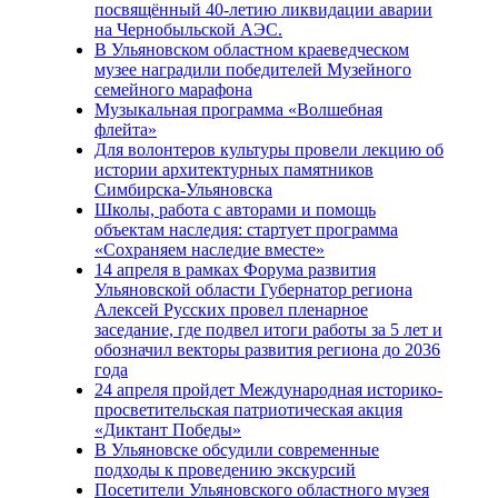
посвящённый 40-летию ликвидации аварии
на Чернобыльской АЭС.
В Ульяновском областном краеведческом
музее наградили победителей Музейного
семейного марафона
Музыкальная программа «Волшебная
флейта»
Для волонтеров культуры провели лекцию об
истории архитектурных памятников
Симбирска-Ульяновска
Школы, работа с авторами и помощь
объектам наследия: стартует программа
«Сохраняем наследие вместе»
14 апреля в рамках Форума развития
Ульяновской области Губернатор региона
Алексей Русских провел пленарное
заседание, где подвел итоги работы за 5 лет и
обозначил векторы развития региона до 2036
года
24 апреля пройдет Международная историко-
просветительская патриотическая акция
«Диктант Победы»
В Ульяновске обсудили современные
подходы к проведению экскурсий
Посетители Ульяновского областного музея