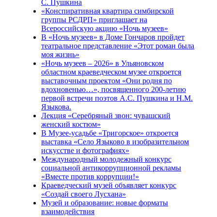
С. Пушкина
«Конспиративная квартира симбирской
группы РСДРП» приглашает на
Всероссийскую акцию «Ночь музеев»
В «Ночь музеев» в Доме Гончаров пройдет
театральное представление «Этот роман была
моя жизнь»
«Ночь музеев – 2026» в Ульяновском
областном краеведческом музее откроется
выставочным проектом «Они родня по
вдохновенью…», посвященного 200-летию
первой встречи поэтов А.С. Пушкина и Н.М.
Языкова.
Лекция «Серебряный звон: чувашский
женский костюм»
В Музее-усадьбе «Тригорское» откроется
выставка «Село Языково в изобразительном
искусстве и фотографиях»
Международный молодежный конкурс
социальной антикоррупционной рекламы
«Вместе против коррупции!»
Краеведческий музей объявляет конкурс
«Создай своего Лусхана»
Музей и образование: новые форматы
взаимодействия