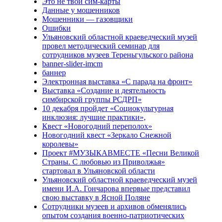
Это не твои сим-карты
Данные у мошенников
Мошенники — газовщики
Ошибки
Ульяновский областной краеведческий музей
провел методический семинар для
сотрудников музеев Тереньгульского района
banner-slider-imcm
баннер
Электронная выставка «С парада на фронт»
Выставка «Создание и деятельность
симбирской группы РСДРП»
10 декабря пройдет «Социокультурная
инклюзия: лучшие практики»,
Квест «Новогодний переполох»
Новогодний квест «Зеркало Снежной
королевы»
Проект #МУЗЫКАВМЕСТЕ «Песни Великой
Страны. С любовью из Приволжья»
стартовал в Ульяновской области
Ульяновский областной краеведческий музей
имени И.А. Гончарова впервые представил
свою выставку в Ясной Поляне
Сотрудники музеев и архивов обменялись
опытом создания военно-патриотических