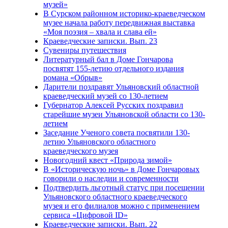
музей»
В Сурском районном историко-краеведческом
музее начала работу передвижная выставка
«Моя поэзия – хвала и слава ей»
Краеведческие записки. Вып. 23
Сувениры путешествия
Литературный бал в Доме Гончарова
посвятят 155-летию отдельного издания
романа «Обрыв»
Дарители поздравят Ульяновский областной
краеведческий музей со 130-летием
Губернатор Алексей Русских поздравил
старейшие музеи Ульяновской области со 130-
летием
Заседание Ученого совета посвятили 130-
летию Ульяновского областного
краеведческого музея
Новогодний квест «Природа зимой»
В «Историческую ночь» в Доме Гончаровых
говорили о наследии и современности
Подтвердить льготный статус при посещении
Ульяновского областного краеведческого
музея и его филиалов можно с применением
сервиса «Цифровой ID»
Краеведческие записки. Вып. 22