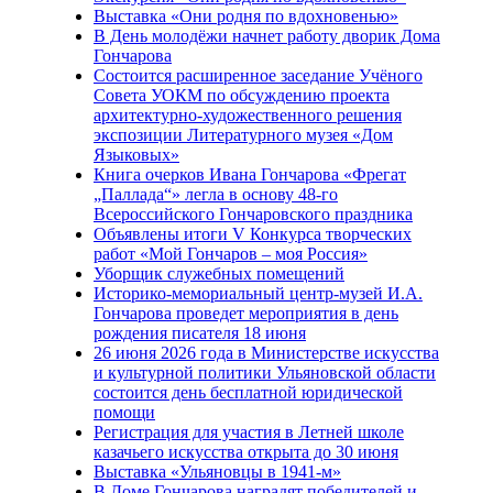
Выставка «Они родня по вдохновенью»
В День молодёжи начнет работу дворик Дома
Гончарова
Состоится расширенное заседание Учёного
Совета УОКМ по обсуждению проекта
архитектурно-художественного решения
экспозиции Литературного музея «Дом
Языковых»
Книга очерков Ивана Гончарова «Фрегат
„Паллада“» легла в основу 48-го
Всероссийского Гончаровского праздника
Объявлены итоги V Конкурса творческих
работ «Мой Гончаров – моя Россия»
Уборщик служебных помещений
Историко-мемориальный центр-музей И.А.
Гончарова проведет мероприятия в день
рождения писателя 18 июня
26 июня 2026 года в Министерстве искусства
и культурной политики Ульяновской области
состоится день бесплатной юридической
помощи
Регистрация для участия в Летней школе
казачьего искусства открыта до 30 июня
Выставка «Ульяновцы в 1941-м»
В Доме Гончарова наградят победителей и