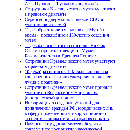
А.С. Пушкина “Руслан и Людмила”»
Сотрудники Краеведческого музея участвуют
в правовом диктанте
Сервисы поддержки для членов СВО и
участников их семей
11 декабря откроется выставка «Музей и
время», посвящённой 130-летию создания
музея
11 декабря известный египтолог Виктор
Солкин прочитает лекцию «Мумия.
Бессмертие тела в Древнем Египте»
Сотрудники Краеведческого музея участвуют
в правовом диктанте
10 декабря состоится II Межрегиональная
конференция «Cоциокультурная инклюзия:
лучшие практики»
Сотрудники Краеведческого музея приняли
участие во Всероссийском правовом
(юридическом) диктанте
Информация о создании условий для
привлечения граждан РФ, юридических лиц
в сферу проведения антикоррупционной
экспертизы нормативных правовых актов
Научные сотрудники музеев обсудили
современное восприятие классической