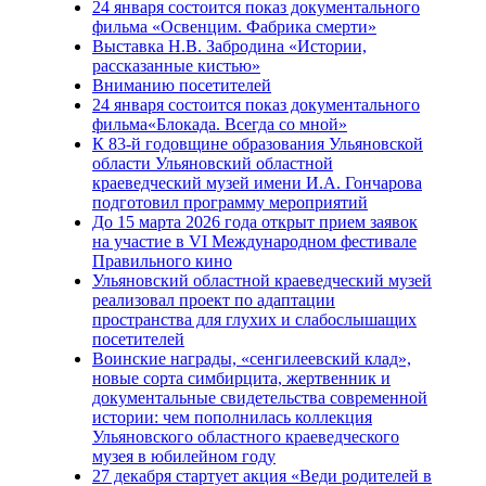
24 января состоится показ документального
фильма «Освенцим. Фабрика смерти»
Выставка Н.В. Забродина «Истории,
рассказанные кистью»
Вниманию посетителей
24 января состоится показ документального
фильма«Блокада. Всегда со мной»
К 83-й годовщине образования Ульяновской
области Ульяновский областной
краеведческий музей имени И.А. Гончарова
подготовил программу мероприятий
До 15 марта 2026 года открыт прием заявок
на участие в VI Международном фестивале
Правильного кино
Ульяновский областной краеведческий музей
реализовал проект по адаптации
пространства для глухих и слабослышащих
посетителей
Воинские награды, «сенгилеевский клад»,
новые сорта симбирцита, жертвенник и
документальные свидетельства современной
истории: чем пополнилась коллекция
Ульяновского областного краеведческого
музея в юбилейном году
27 декабря стартует акция «Веди родителей в