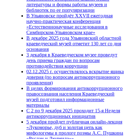
литературы и формы работы музеев и
библиотек по ее популяризации
В Ульяновске пройдёт XXVII ежегодная
научно-практическая конференция
«Естественнонаучные исследования в
Симбирском-Ульяновском крае»
В декабре 2025 года Ульяновский областной
краеведческий музей отметит 130 лет со дня
основания
3 декабря в Краеведческом музее проведут
день приема граждан по вопросам
противодействия коррупции
02.12.2025 г. осуществлялось вскрытие ящика
доверия (по вопросам антикоррупционного
проявления)
В целях формирования антикоррупционного
правосознания населения Краеведческий
музей подготовил информационные
материалы
С 2 по 9 декабря 2025 проходит 15-я Неделя
антикоррупционных инициатив
5 декабря пройдет публичная онлайн-лекция
«Лукоморье, дуб и золотая цепь как
мифологемы в прологе поэмы А.С. Пушкина
«Руслан и Людмила»»