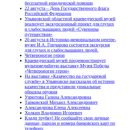
бесплатной юридической помощи
22 августа – День Государственного флага
Российской Федерации
Ульяновский областной краеведческий музей
реализует экскурсионный проект для глухих
и слабослышащих людей «Сувениры
путешествия»
20 августа в Историко-мемориальном центре-
музее И.А. Гончарова состоится экскурсия
для глухих и слабослышащих людей.
Четвероногие герои
Краеведческий музей продемонстрирует
мультимедийную выставку Музея Победы
«Четвероногие герои»
На выставке «Казачество на государевой
службе» в Ульяновске рассказали об истории
казачества и представили уникальные
образцы оружия
Узрютова Галина Александровна
Тарковский Михаил Александрович
Александрова Елена Алексеевна
Холкин Владимир Игоревич
Клади трубку! Не сообщайте свои личные
данные, пароли и номера банковских карт по
телефону.