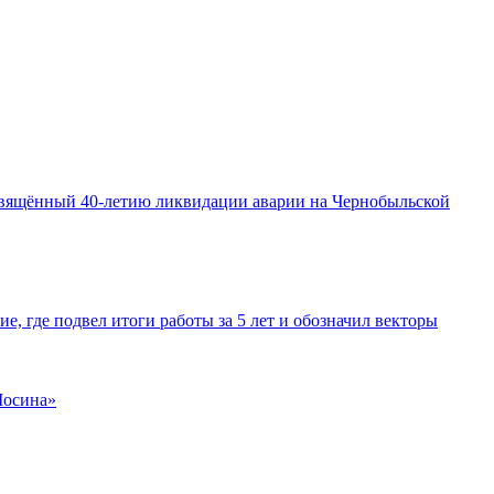
освящённый 40-летию ликвидации аварии на Чернобыльской
е, где подвел итоги работы за 5 лет и обозначил векторы
Мосина»