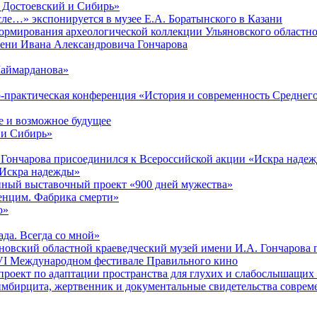
. Достоевский и Сибирь»
ле…» экспонируется в музее Е.А. Боратынского в Казани
ормирования археологической коллекции Ульяновского областно
мени Ивана Александровича Гончарова
Шаймарданова»
но-практическая конференция «История и современность Среднег
 и возможное будущее
 и Сибирь»
 Гончарова присоединился к Всероссийской акции «Искра наде
 «Искра надежды»
онный выставочный проект «900 дней мужества»
венцим. Фабрика смерти»
ю»
ада. Всегда со мной»
яновский областной краеведческий музей имени И.А. Гончарова
в VI Международном фестивале Правильного кино
проект по адаптации пространства для глухих и слабослышащих
имбирцита, жертвенник и документальные свидетельства соврем