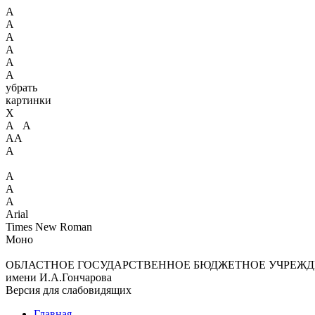
А
А
А
А
А
А
убрать
картинки
X
А А
АА
А
А
А
А
Arial
Times New Roman
Моно
ОБЛАСТНОЕ ГОСУДАРСТВЕННОЕ БЮДЖЕТНОЕ УЧРЕЖД
имени И.А.Гончарова
Версия для слабовидящих
Главная