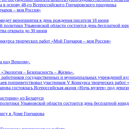
а в основу 48-го Всероссийского Гончаровского праздника
чаров – моя Россия»
ведет мероприятия в день рождения писателя 18 июня
ной политики Ульяновской области состоится день бесплатной ю
ства открыта до 30 июня
онкурса творческих работ «Мой Гончаров – моя Россия»
а над Венцом».
 «Экология – Безопасность – Жизнь».
ых работников государственных и муниципальных учреждений ку
аев поприветствовал участников V Конкурса творческих работ 
арова состоялась Всероссийская акция «Ночь музеев» под девиз
 истории» из Беларуси
й политики Ульяновской области состоится день бесплатной юр
нигу в Доме Гончарова