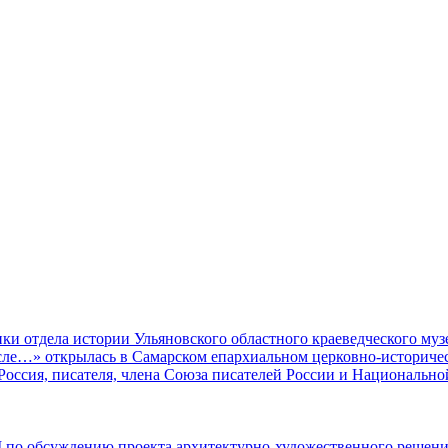
ки отдела истории Ульяновского областного краеведческого муз
ле…» открылась в Самарском епархиальном церковно-историчес
оссия, писателя, члена Союза писателей России и Национально
 по обсуждению проекта архитектурно-художественного решен