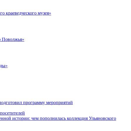
го краеведческого музея»
о Поволжья»
жды»
 подготовил программу мероприятий
 посетителей
енной истории: чем пополнилась коллекция Ульяновского