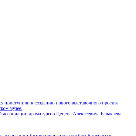
ея приступили к созданию нового выставочного проекта
ком музее.
й ассоциации драматургов Цецена Алексеевича Балакаева
ия экспозиции Литературного музея «Дом Языковых»