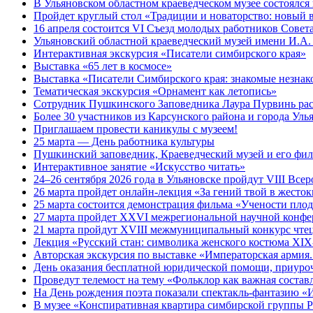
В Ульяновском областном краеведческом музее состоялся
Пройдет круглый стол «Традиции и новаторство: новый в
16 апреля состоится VI Съезд молодых работников Совет
Ульяновский областной краеведческий музей имени И.А. 
Интерактивная экскурсия «Писатели симбирского края»
Выставка «65 лет в космосе»
Выставка «Писатели Симбирского края: знакомые незна
Тематическая экскурсия «Орнамент как летопись»
Сотрудник Пушкинского Заповедника Лаура Пурвинь рас
Более 30 участников из Карсунского района и города Уль
Приглашаем провести каникулы с музеем!
25 марта — День работника культуры
Пушкинский заповедник, Краеведческий музей и его фил
Интерактивное занятие «Искусство читать»
24–26 сентября 2026 года в Ульяновске пройдут VIII Вс
26 марта пройдет онлайн-лекция «За гений твой в жест
25 марта состоится демонстрация фильма «Учености пло
27 марта пройдет XXVI межрегиональной научной конфер
21 марта пройдут XVIII межмуниципальный конкурс чтец
Лекция «Русский стан: символика женского костюма XI
Авторская экскурсия по выставке «Императорская армия.
День оказания бесплатной юридической помощи, приуро
Проведут телемост на тему «Фольклор как важная соста
На День рождения поэта показали спектакль-фантазию 
В музее «Конспиративная квартира симбирской группы 