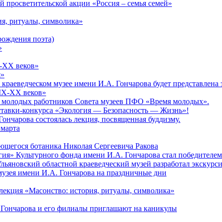
 просветительской акции «Россия – семья семей»
ия, ритуалы, символика»
рождения поэта)
»
X-XX веков»
я»
ом краеведческом музее имени И.А. Гончарова будет представлен
XIX-XX веков»
зд молодых работников Совета музеев ПФО «Время молодых».
тавки-конкурса «Экология — Безопасность — Жизнь»!
Гончарова состоялась лекция, посвященная буддизму.
 марта
ющегося ботаника Николая Сергеевича Ракова
гия» Культурного фонда имени И.А. Гончарова стал победителе
Ульяновский областной краеведческий музей разработал экскурс
музея имени И.А. Гончарова на праздничные дни
лекция «Масонство: история, ритуалы, символика»
 Гончарова и его филиалы приглашают на каникулы