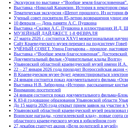
Экскурсия по выставке «“Вообще земля благословенная”
Выставка «Николай Карамзин. История в некотором смыс
Тематическая экскурсия «Шепот прошлого. Из истории ф
Ученый совет посвятили 85-летию возвращения улице и
10 февраля — День памяти А.С. Пушкина
Выставка «Сказки А.С. Пушкина в иллюстрациях И.Д. 
МУЗЕЙНЫЙ ДАЙДЖЕСТ. 1-8 ФЕВРАЛЯ
27 марта 2026 г. состоится XXVI межрегиональная науч
Сайт Краеведческого музея перешел на подсистему Говеб
УЧЁНЫЙ СОВЕТ. Улица Гончарова – прошлое, настоящее
Выставка «“Вообще земля благословенная”. Достоевский
Документальный фильм «Удивительные клады Волги»
Ульяновский областной краеведческий музей имени И.А.
22 – 27 января 2026 года проходит Всероссийская акция
В Краеведческом музее будет демонстрироваться электр
24 января состоится показ документального фильма «Ос
Выставка Н.В. Забродина «Истории, рассказанные кисть
Вниманию посетителей
24 января состоится показ документального фильма«Блок
К 83-й годовщине образования Ульяновской области Уль
До 15 марта 2026 года открыт прием заявок на участие 
Ульяновский областной краеведческий музей реализовал 
Воинские награды, «сенгилеевский клад», новые сорта с
областного краеведческого музея в юбилейном году
27 декабря стартует акция «Веди родителей в музей»