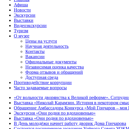
Афиша
Новости
Экскурсии
Выставки
Видеоэкскурсии
Туризм
О музее
Цены на услуги
Научная деятельность
Контакты
Вакансии
Официальные документы
Независимая оценка качества
Форма отзывов и обращений
Доступная среда
Противодействие коррупции
Часто задаваемые вопросы
«От вольности дворянства к Великой реформе». Сотрудни
Выставка «Николай Карамзин. История в некотором смыс
Обращение Амбассадора Конкурса «Мой Гончаров – моя Р
Экскурсия «Они родня по вдохновенью»
Выставка «Они родня по вдохновенью»
В День молодёжи начнет работу дворик Дома Гончарова
Состоится расширенное заседание Учёного Совета УОКМ