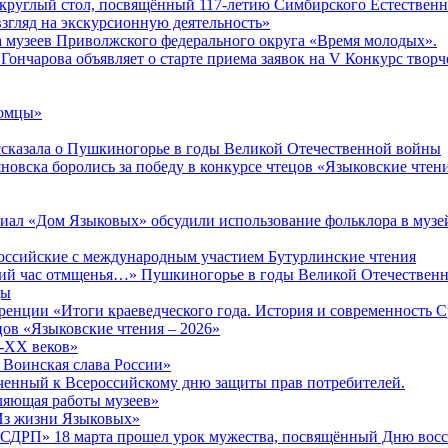
 круглый стол, посвящённый 117-летию Симбирского Естественн
згляд на экскурсионную деятельность»
а музеев Приволжского федерального округа «Время молодых».
Гончарова объявляет о старте приема заявок на V Конкурс творч
комцы»
сказала о Пушкиногорье в годы Великой Отечественной войны
яновска боролись за победу в конкурсе чтецов «Языковские чтен
иал «Дом Языковых» обсудили использование фольклора в музе
ероссийские с международным участием Бутурлинские чтения
окий час отмщенья…» Пушкиногорье в годы Великой Отечествен
ды
енции «Итоги краеведческого года. История и современность 
ов «Языковские чтения – 2026»
X-XX веков»
 Воинская слава России»
ченный к Всероссийскому дню защиты прав потребителей.
вляющая работы музеев»
«Из жизни Языковых»
РСДРП» 18 марта прошел урок мужества, посвящённый Дню вос