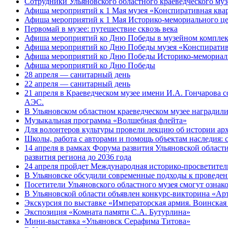
Сотрудники Ульяновского областного краеведческого му
Афиша мероприятий к 1 Мая музея «Конспиративная кв
Афиша мероприятий к 1 Мая Историко-мемориального це
Первомай в музее: путешествие сквозь века
Афиша мероприятий ко Дню Победы в музейном комплек
Афиша мероприятий ко Дню Победы музея «Конспиратив
Афиша мероприятий ко Дню Победы Историко-мемориальн
Афиша мероприятий ко Дню Победы
28 апреля — санитарный день
22 апреля — санитарный день
21 апреля в Краеведческом музее имени И.А. Гончарова
АЭС.
В Ульяновском областном краеведческом музее наградил
Музыкальная программа «Волшебная флейта»
Для волонтеров культуры провели лекцию об истории а
Школы, работа с авторами и помощь объектам наследия: 
14 апреля в рамках Форума развития Ульяновской области
развития региона до 2036 года
24 апреля пройдет Международная историко-просветител
В Ульяновске обсудили современные подходы к проведе
Посетители Ульяновского областного музея смогут ознак
В Ульяновской области объявлен конкурс-викторина «Ар
Экскурсия по выставке «Императорская армия. Воинская
Экспозиция «Комната памяти С.А. Бутурлина»
Мини-выставка «Ульяновск Серафима Титова»