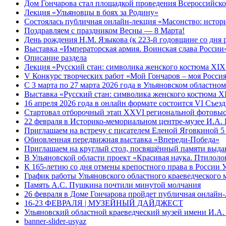
Дом Гончарова стал площадкой проведения Всероссийской
Лекция «Ульяновцы в боях за Родину»
Состоялась публичная онлайн-лекция «Масонство: истор
Поздравляем с праздником Весны — 8 Марта!
День рождения Н.М. Языкова (к 223-й годовщине со дня 
Выставка «Императорская армия. Воинская слава России
Описание раздела
Лекция «Русский стан: символика женского костюма XI
V Конкурс творческих работ «Мой Гончаров – моя Росси
С 3 марта по 27 марта 2026 года в Ульяновском областн
Выставка «Русский стан: символика женского костюма 
16 апреля 2026 года в онлайн формате состоится VI Съе
Стартовал отборочный этап XXVI региональной фотовыс
22 февраля в Историко-мемориальном центре-музее И.А. 
Приглашаем на встречу с писателем Еленой Яговкиной 5
Обновленная передвижная выставка «Впереди-Победа»
Приглашаем на круглый стол, посвящённый памяти выда
В Ульяновской области проект «Красивая наука. Птилоло
К 165-летию со дня отмены крепостного права в России 
График работы Ульяновского областного краеведческого 
Память А.С. Пушкина почтили минутой молчания
26 февраля в Доме Гончарова пройдет публичная онлайн-
16-23 ФЕВРАЛЯ | МУЗЕЙНЫЙ ДАЙДЖЕСТ
Ульяновский областной краеведческий музей имени И.А.
banner-slider-usyaz