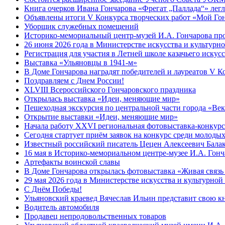
Книга очерков Ивана Гончарова «Фрегат „Паллада“» легл
Объявлены итоги V Конкурса творческих работ «Мой Гон
Уборщик служебных помещений
Историко-мемориальный центр-музей И.А. Гончарова про
26 июня 2026 года в Министерстве искусства и культур
Регистрация для участия в Летней школе казачьего искус
Выставка «Ульяновцы в 1941-м»
В Доме Гончарова наградят победителей и лауреатов V К
Поздравляем с Днем России!
XLVIII Всероссийского Гончаровского праздника
Открылась выставка «Идеи, меняющие мир»
Пешеходная экскурсия по центральной части города «Век
Открытие выставки «Идеи, меняющие мир»
Начала работу XXVI региональная фотовыставка-конкурс
Сегодня стартует приём заявок на конкурс среди молод
Известный российский писатель Цецен Алексеевич Балак
16 мая в Историко-мемориальном центре-музее И.А. Гонч
Артефакты воинской славы
В Доме Гончарова открылась фотовыставка «Живая связь
29 мая 2026 года в Министерстве искусства и культурно
С Днём Победы!
Ульяновский краевед Вячеслав Ильин представит свою к
Водитель автомобиля
Продавец непродовольственных товаров