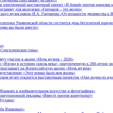
Гончарова приглашает на работу
тся электронный выставочный проект «В борьбе против нацизма 
ограмму для молодежи «Гончаров – это модно»
кого музея имени И.А. Гончарова «От вольности дворянства к 
 политики Ульяновской области состоится день бесплатной юрид
изма мы были вместе»
ры»
«Сенгилеевские горы»
ут участие в акции «Ночь музеев – 2026»
 «Взгляд в историю сквозь века», приуроченную к 200-летию зн
приглашает на Всероссийскую акцию «Ночь музеев»
редставление «Этот роман была моя жизнь»
ческом музее откроется выставочным проектом «Они родня по в
 Языково в изобразительном искусстве и фотографиях»
ррупционной рекламы «Вместе против коррупции!»
Лусхана»
ьба Языковых»