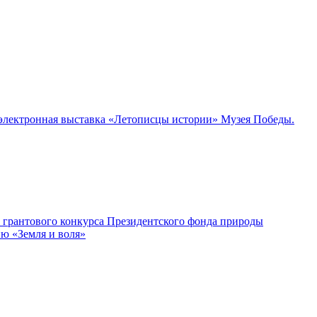
а электронная выставка «Летописцы истории» Музея Победы.
м грантового конкурса Президентского фонда природы
ию «Земля и воля»