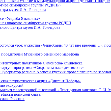
зея приняли участие в Международной акции «Диктант Победы»
артира симбирской группы РСДРПР»
нтра-музея И.А. Гончарова
се «Усадьба Языковых»
ная квартира симбирской группы РСДРП
ого центра-музея И.А. Гончарова
 состоялся урок мужества «Чернобыль: 40 лет вне времени…», п
и победителей Музейного семейного марафона
рхитектурных памятников Симбирска-Ульяновска
стартует программа «Сохраняем наследие вместе»
 Губернатор региона Алексей Русских провел пленарное заседани
ьская патриотическая акция «Диктант Победы»
нию экскурсий
омиться с электронной выставкой «Легендарная винтовка С. И. 
тефакты воинской славы»
 слава России»