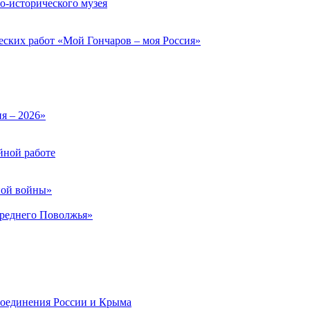
о-исторического музея
еских работ «Мой Гончаров – моя Россия»
ия – 2026»
йной работе
ной войны»
Среднего Поволжья»
соединения России и Крыма