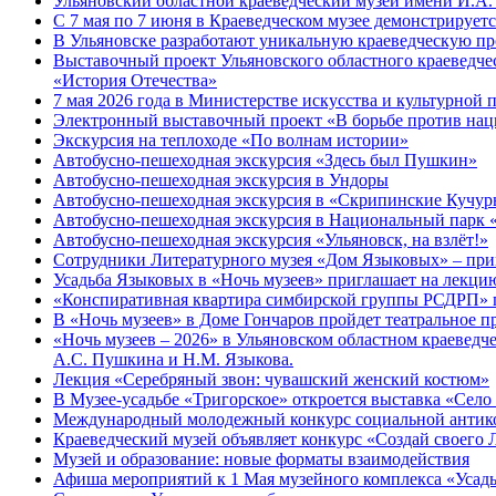
Ульяновский областной краеведческий музей имени И.А. 
С 7 мая по 7 июня в Краеведческом музее демонстрируе
В Ульяновске разработают уникальную краеведческую пр
Выставочный проект Ульяновского областного краеведчес
«История Отечества»
7 мая 2026 года в Министерстве искусства и культурной
Электронный выставочный проект «В борьбе против нац
Экскурсия на теплоходе «По волнам истории»
Автобусно-пешеходная экскурсия «Здесь был Пушкин»
Автобусно-пешеходная экскурсия в Ундоры
Автобусно-пешеходная экскурсия в «Скрипинские Кучу
Автобусно-пешеходная экскурсия в Национальный парк 
Автобусно-пешеходная экскурсия «Ульяновск, на взлёт!»
Сотрудники Литературного музея «Дом Языковых» – прим
Усадьба Языковых в «Ночь музеев» приглашает на лекцию
«Конспиративная квартира симбирской группы РСДРП» 
В «Ночь музеев» в Доме Гончаров пройдет театральное п
«Ночь музеев – 2026» в Ульяновском областном краевед
А.С. Пушкина и Н.М. Языкова.
Лекция «Серебряный звон: чувашский женский костюм»
В Музее-усадьбе «Тригорское» откроется выставка «Село
Международный молодежный конкурс социальной антико
Краеведческий музей объявляет конкурс «Создай своего 
Музей и образование: новые форматы взаимодействия
Афиша мероприятий к 1 Мая музейного комплекса «Усад