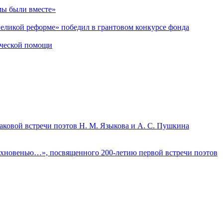
мы были вместе»
Великой реформе» победил в грантовом конкурсе фонда
ической помощи
аковой встречи поэтов Н. М. Языкова и А. С. Пушкина
дохновенью…», посвященного 200-летию первой встречи поэтов