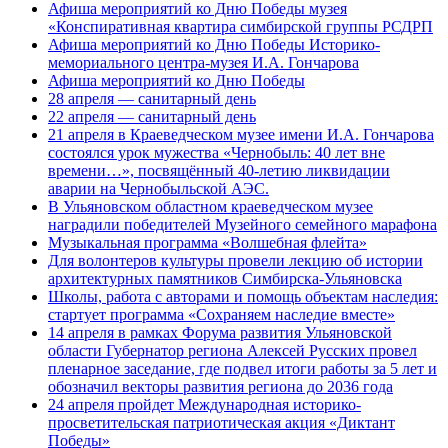
Афиша мероприятий ко Дню Победы музея
«Конспиративная квартира симбирской группы РСДРП
Афиша мероприятий ко Дню Победы Историко-
мемориального центра-музея И.А. Гончарова
Афиша мероприятий ко Дню Победы
28 апреля — санитарный день
22 апреля — санитарный день
21 апреля в Краеведческом музее имени И.А. Гончарова
состоялся урок мужества «Чернобыль: 40 лет вне
времени…», посвящённый 40-летию ликвидации
аварии на Чернобыльской АЭС.
В Ульяновском областном краеведческом музее
наградили победителей Музейного семейного марафона
Музыкальная программа «Волшебная флейта»
Для волонтеров культуры провели лекцию об истории
архитектурных памятников Симбирска-Ульяновска
Школы, работа с авторами и помощь объектам наследия:
стартует программа «Сохраняем наследие вместе»
14 апреля в рамках Форума развития Ульяновской
области Губернатор региона Алексей Русских провел
пленарное заседание, где подвел итоги работы за 5 лет и
обозначил векторы развития региона до 2036 года
24 апреля пройдет Международная историко-
просветительская патриотическая акция «Диктант
Победы»