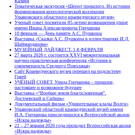
Казани
Тематическая экскурсия «Шепот прошлого. Из истории
формирования археологической коллекции
Ульяновского областного краеведческого музея»
Ученый совет посвятили 85-летию возвращения улице
имени Ивана Александровича Гончарова
10 февраля — День памяти А.С. Пушкина
Выставка «Сказки А.С. Пушкина в иллюстрациях И.Д.
Шаймарданова»
МУЗЕЙНЫЙ ДАЙДЖЕСТ. 1-8 ФЕВРАЛЯ
27 марта 2026 г. состоится XXVI межрегиональная
научно-практическая конференция «История и
современность Среднего Поволжья»
Сайт Краеведческого музея перешел на подсистему
Говеб
УЧЁНЫЙ СОВЕТ. Улица Гончарова – прошлое,
настоящее и возможное будущее
Выставка «“Вообще земля благословенная”.
Достоевский и Сибирь»
Документальный фильм «Удивительные клады Волги»
Ульяновский областной краеведческий музей имени
И.А. Гончарова присоединился к Всероссийской акции
«Искра надежды»
22 – 27 января 2026 года проходит Всероссийская акция
«Искра надежды»