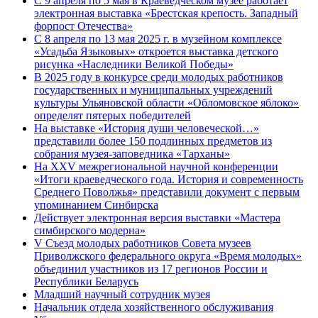
С 9 апреля по 5 мая в Краеведческом музее работает
электронная выставка «Брестская крепость. Западный
форпост Отечества»
С 8 апреля по 13 мая 2025 г. в музейном комплексе
«Усадьба Языковых» откроется выставка детского
рисунка «Наследники Великой Победы»
В 2025 году в конкурсе среди молодых работников
государственных и муниципальных учреждений
культуры Ульяновской области «Обломовское яблоко»
определят пятерых победителей
На выставке «История души человеческой…»
представили более 150 подлинных предметов из
собрания музея-заповедника «Тарханы»
На XXV межрегиональной научной конференции
«Итоги краеведческого года. История и современность
Среднего Поволжья» представили документ с первым
упоминанием Синбирска
Действует электронная версия выставки «Мастера
симбирского модерна»
V Съезд молодых работников Совета музеев
Приволжского федерального округа «Время молодых»
объединил участников из 17 регионов России и
Республики Беларусь
Младший научный сотрудник музея
Начальник отдела хозяйственного обслуживания