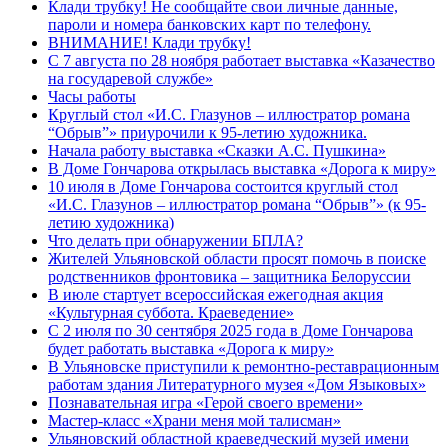
Клади трубку! Не сообщайте свои личные данные,
пароли и номера банковских карт по телефону.
ВНИМАНИЕ! Клади трубку!
С 7 августа по 28 ноября работает выставка «Казачество
на государевой службе»
Часы работы
Круглый стол «И.С. Глазунов – иллюстратор романа
“Обрыв”» приурочили к 95-летию художника.
Начала работу выставка «Сказки А.С. Пушкина»
В Доме Гончарова открылась выставка «Дорога к миру»
10 июля в Доме Гончарова состоится круглый стол
«И.С. Глазунов – иллюстратор романа “Обрыв”» (к 95-
летию художника)
Что делать при обнаружении БПЛА?
Жителей Ульяновской области просят помочь в поиске
родственников фронтовика – защитника Белоруссии
В июле стартует всероссийская ежегодная акция
«Культурная суббота. Краеведение»
С 2 июля по 30 сентября 2025 года в Доме Гончарова
будет работать выставка «Дорога к миру»
В Ульяновске приступили к ремонтно-реставрационным
работам здания Литературного музея «Дом Языковых»
Познавательная игра «Герой своего времени»
Мастер-класс «Храни меня мой талисман»
Ульяновский областной краеведческий музей имени