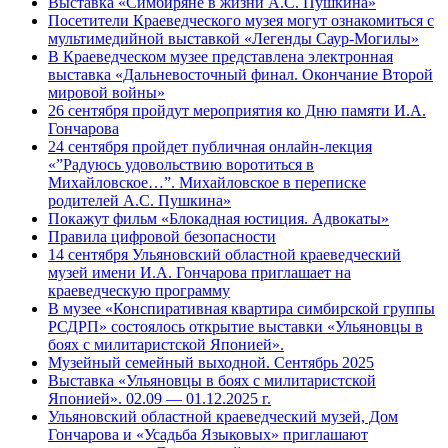
Выставка «Симбиряне в жизни А.С. Пушкина»
Посетители Краеведческого музея могут ознакомиться с
мультимедийной выставкой «Легенды Саур-Могилы»
В Краеведческом музее представлена электронная
выставка «Дальневосточный финал. Окончание Второй
мировой войны»
26 сентября пройдут мероприятия ко Дню памяти И.А.
Гончарова
24 сентября пройдет публичная онлайн-лекция
«”Радуюсь удовольствию воротиться в
Михайловское…”. Михайловское в переписке
родителей А.С. Пушкина»
Покажут фильм «Блокадная юстиция. Адвокаты»
Правила цифровой безопасности
14 сентября Ульяновский областной краеведческий
музей имени И.А. Гончарова приглашает на
краеведческую программу
В музее «Конспиративная квартира симбирской группы
РСДРП» состоялось открытие выставки «Ульяновцы в
боях с милитаристской Японией».
Музейный семейный выходной. Сентябрь 2025
Выставка «Ульяновцы в боях с милитаристской
Японией». 02.09 — 01.12.2025 г.
Ульяновский областной краеведческий музей, Дом
Гончарова и «Усадьба Языковых» приглашают