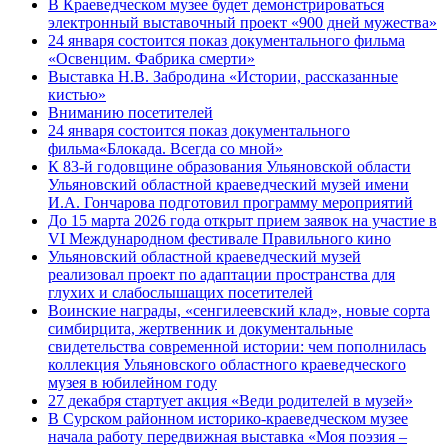
В Краеведческом музее будет демонстрироваться
электронный выставочный проект «900 дней мужества»
24 января состоится показ документального фильма
«Освенцим. Фабрика смерти»
Выставка Н.В. Забродина «Истории, рассказанные
кистью»
Вниманию посетителей
24 января состоится показ документального
фильма«Блокада. Всегда со мной»
К 83-й годовщине образования Ульяновской области
Ульяновский областной краеведческий музей имени
И.А. Гончарова подготовил программу мероприятий
До 15 марта 2026 года открыт прием заявок на участие в
VI Международном фестивале Правильного кино
Ульяновский областной краеведческий музей
реализовал проект по адаптации пространства для
глухих и слабослышащих посетителей
Воинские награды, «сенгилеевский клад», новые сорта
симбирцита, жертвенник и документальные
свидетельства современной истории: чем пополнилась
коллекция Ульяновского областного краеведческого
музея в юбилейном году
27 декабря стартует акция «Веди родителей в музей»
В Сурском районном историко-краеведческом музее
начала работу передвижная выставка «Моя поэзия –