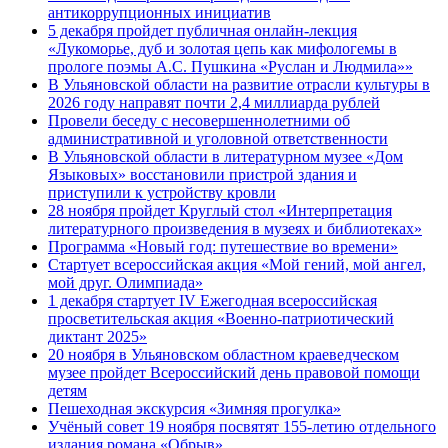
антикоррупционных инициатив
5 декабря пройдет публичная онлайн-лекция
«Лукоморье, дуб и золотая цепь как мифологемы в
прологе поэмы А.С. Пушкина «Руслан и Людмила»»
В Ульяновской области на развитие отрасли культуры в
2026 году направят почти 2,4 миллиарда рублей
Провели беседу с несовершеннолетними об
административной и уголовной ответственности
В Ульяновской области в литературном музее «Дом
Языковых» восстановили пристрой здания и
приступили к устройству кровли
28 ноября пройдет Круглый стол «Интерпретация
литературного произведения в музеях и библиотеках»
Программа «Новый год: путешествие во времени»
Стартует всероссийская акция «Мой гений, мой ангел,
мой друг. Олимпиада»
1 декабря стартует IV Ежегодная всероссийская
просветительская акция «Военно-патриотический
диктант 2025»
20 ноября в Ульяновском областном краеведческом
музее пройдет Всероссийский день правовой помощи
детям
Пешеходная экскурсия «Зимняя прогулка»
Учёный совет 19 ноября посвятят 155-летию отдельного
издания романа «Обрыв»