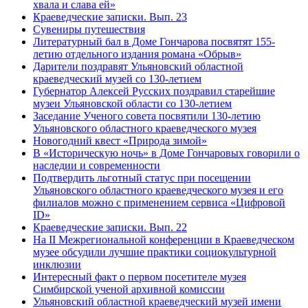
хвала и слава ей»
Краеведческие записки. Вып. 23
Сувениры путешествия
Литературный бал в Доме Гончарова посвятят 155-
летию отдельного издания романа «Обрыв»
Дарители поздравят Ульяновский областной
краеведческий музей со 130-летием
Губернатор Алексей Русских поздравил старейшие
музеи Ульяновской области со 130-летием
Заседание Ученого совета посвятили 130-летию
Ульяновского областного краеведческого музея
Новогодний квест «Природа зимой»
В «Историческую ночь» в Доме Гончаровых говорили о
наследии и современности
Подтвердить льготный статус при посещении
Ульяновского областного краеведческого музея и его
филиалов можно с применением сервиса «Цифровой
ID»
Краеведческие записки. Вып. 22
На II Межрегиональной конференции в Краеведческом
музее обсудили лучшие практики социокультурной
инклюзии
Интересный факт о первом посетителе музея
Симбирской ученой архивной комиссии
Ульяновский областной краеведческий музей имени