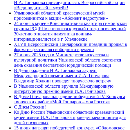
И.А. Гончарова присоединился к Всероссийской акции
«Веди родителей в музей»!
Ульяновский областной краеведческий музей
присоединится к акции «Абонент недоступен»
24 июня в музее «Конспиративная квартира симбирской
группы РСДРП» состоится круглый стол, посвященный
30-летию открытия памятника воинам-
интернационалистам в г. Ульяновске.
XLVII Всероссийский Гончаровский праздник прошел в
формате фестиваля свободного времени
27 июня 2025 года в Министерстве искусства и
культурной политики Ульяновской области состоится
день оказания бесплатной юридической помощи
В День рождения И.А. Гончарова лауреат
Международной премии имени И.А. Гончарова
Владимир Холкин проведет творческую встречу
В Ульяновской области вручили Международную
литературную премию имени И.А. Гончарова
В Доме Гончарова наградили победителей IV Конкурса
творческих работ «Мой Гончаров – моя Россия»
С Днем России!
Ко Дню России Ульяновский областной краеведческий
музей имени И.А. Гончарова проведет мероприятия для
детей и взрослых
15 июня наградят победителей конкурса «Обломовское