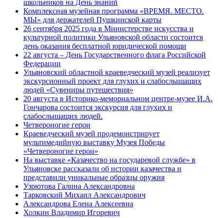
школьников на День знаний
Комплексная музейная программа «ВРЕМЯ. МЕСТО.
МЫ» для держателей Пушкинской карты
26 сентября 2025 года в Министерстве искусства и
культурной политики Ульяновской области состоится
день оказания бесплатной юридической помощи
22 августа – День Государственного флага Российской
Федерации
Ульяновский областной краеведческий музей реализует
экскурсионный проект для глухих и слабослышащих
людей «Сувениры путешествия»
20 августа в Историко-мемориальном центре-музее И.А.
Гончарова состоится экскурсия для глухих и
слабослышащих людей.
Четвероногие герои
Краеведческий музей продемонстрирует
мультимедийную выставку Музея Победы
«Четвероногие герои»
На выставке «Казачество на государевой службе» в
Ульяновске рассказали об истории казачества и
представили уникальные образцы оружия
Узрютова Галина Александровна
Тарковский Михаил Александрович
Александрова Елена Алексеевна
Холкин Владимир Игоревич