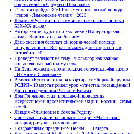
современность Среднего Поволжья»
21 марта пройдут XVIII межмуниципальный конкурс
чтецов «Языковские чтения – 2026»
Лекция «Русский стан: символика женского костюма
XIX-XX веков»
Авторская экскурсия по выставке «Императорская
армия. Воинская слава России»
День оказания бесплатной юридической помощи,
приуроченный к Всероссийскому дню защиты прав
потребителей.
Проведут телемост на тему «Фольклор как важная
составляющая работы музеев»
На День рождения поэта показали спектакль-фантазию
«Из жизни Языковых»
В музее «Конспиративная квартира симбирской группы
РСДРП» 18 марта прошел урок мужества, посвящённый
Дню воссоединения России и Крыма
Дом Гончарова стал площадкой проведения
Всероссийской просветительской акции «Россия – семья
семей»
Лекция «Ульяновцы в боях за Родину»
Состоялась публичная онлайн-лекция «Масонство:
история, ритуалы, символика»
Поздравляем с праздником Весны — 8 Марта!
День рождения Н.М. Языкова (к 223-й годовщине со дня