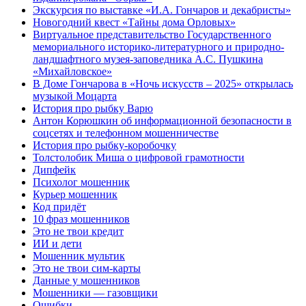
Экскурсия по выставке «И.А. Гончаров и декабристы»
Новогодний квест «Тайны дома Орловых»
Виртуальное представительство Государственного
мемориального историко-литературного и природно-
ландшафтного музея-заповедника А.С. Пушкина
«Михайловское»
В Доме Гончарова в «Ночь искусств – 2025» открылась
музыкой Моцарта
История про рыбку Варю
Антон Корюшкин об информационной безопасности в
соцсетях и телефонном мошенничестве
История про рыбку-коробочку
Толстолобик Миша о цифровой грамотности
Дипфейк
Психолог мошенник
Курьер мошенник
Код придёт
10 фраз мошенников
Это не твои кредит
ИИ и дети
Мошенник мультик
Это не твои сим-карты
Данные у мошенников
Мошенники — газовщики
Ошибки