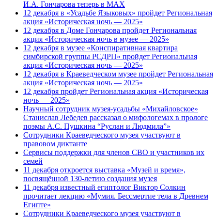
И.А. Гончарова теперь в MAX
12 декабря в «Усадьбе Языковых» пройдет Региональная
акция «Историческая ночь — 2025»
12 декабря в Доме Гончарова пройдет Региональная
акция «Историческая ночь в музее — 2025»
12 декабря в музее «Конспиративная квартира
симбирской группы РСДРП» пройдет Региональная
акция «Историческая ночь — 2025»
12 декабря в Краеведческом музее пройдет Региональная
акция «Историческая ночь — 2025»
12 декабря пройдет Региональная акция «Историческая
ночь — 2025»
Научный сотрудник музея-усадьбы «Михайловское»
Станислав Лебедев рассказал о мифологемах в прологе
поэмы А.С. Пушкина “Руслан и Людмила”»
Сотрудники Краеведческого музея участвуют в
правовом диктанте
Сервисы поддержки для членов СВО и участников их
семей
11 декабря откроется выставка «Музей и время»,
посвящённой 130-летию создания музея
11 декабря известный египтолог Виктор Солкин
прочитает лекцию «Мумия. Бессмертие тела в Древнем
Египте»
Сотрудники Краеведческого музея участвуют в