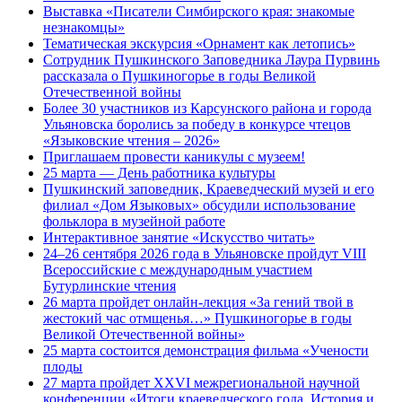
Выставка «Писатели Симбирского края: знакомые
незнакомцы»
Тематическая экскурсия «Орнамент как летопись»
Сотрудник Пушкинского Заповедника Лаура Пурвинь
рассказала о Пушкиногорье в годы Великой
Отечественной войны
Более 30 участников из Карсунского района и города
Ульяновска боролись за победу в конкурсе чтецов
«Языковские чтения – 2026»
Приглашаем провести каникулы с музеем!
25 марта — День работника культуры
Пушкинский заповедник, Краеведческий музей и его
филиал «Дом Языковых» обсудили использование
фольклора в музейной работе
Интерактивное занятие «Искусство читать»
24–26 сентября 2026 года в Ульяновске пройдут VIII
Всероссийские с международным участием
Бутурлинские чтения
26 марта пройдет онлайн-лекция «За гений твой в
жестокий час отмщенья…» Пушкиногорье в годы
Великой Отечественной войны»
25 марта состоится демонстрация фильма «Учености
плоды
27 марта пройдет XXVI межрегиональной научной
конференции «Итоги краеведческого года. История и