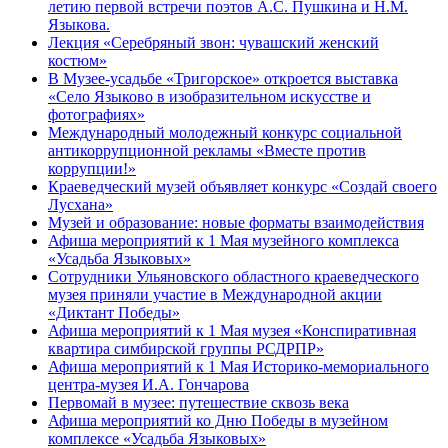
летию первой встречи поэтов А.С. Пушкина и Н.М.
Языкова.
Лекция «Серебряный звон: чувашский женский
костюм»
В Музее-усадьбе «Тригорское» откроется выставка
«Село Языково в изобразительном искусстве и
фотографиях»
Международный молодежный конкурс социальной
антикоррупционной рекламы «Вместе против
коррупции!»
Краеведческий музей объявляет конкурс «Создай своего
Лусхана»
Музей и образование: новые форматы взаимодействия
Афиша мероприятий к 1 Мая музейного комплекса
«Усадьба Языковых»
Сотрудники Ульяновского областного краеведческого
музея приняли участие в Международной акции
«Диктант Победы»
Афиша мероприятий к 1 Мая музея «Конспиративная
квартира симбирской группы РСДРПР»
Афиша мероприятий к 1 Мая Историко-мемориального
центра-музея И.А. Гончарова
Первомай в музее: путешествие сквозь века
Афиша мероприятий ко Дню Победы в музейном
комплексе «Усадьба Языковых»