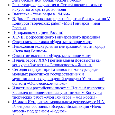
день бесплатной юридической помощи
Регистрация для участия в Летней школе казачьего
искусства открыта до 30 июня
Выставка «Ульяновцы в 1941-м»
В Доме Гончарова наградят победителей и лауреатов V
Конкурса творческих работ «Мой Гончаров – моя
Россия»
Поздравляем с Днем России!
XLVIII Всероссийского Гончаровского праздника
Открылась выставка «Идеи, меняющие мир»
Пешеходная экскурсия по центральной части города
«Века над Венцом».
Открытие выставки «Идеи, меняющие мир»
Начала работу XXVI региональная фотовыставка-
конкурс «Экология – Безопасность – Жизнь».
Сегодня стартует приём заявок на конкурс среди
молодых работников государственных и
муниципальных учреждений культуры Ульяновской
области «Обломовское яблоко».
Известный российский писатель Цецен Алексеевич
Балакаев поприветствовал участников V Конкурса
творческих работ «Мой Гончаров – моя Россия»
16 мая в Историко-мемориальном центре-музее И.А.
Гончарова состоялась Всероссийская акция «Ночь
музеев» под девизом «Родное»