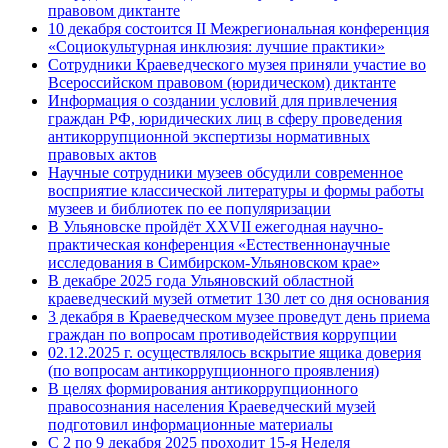
правовом диктанте
10 декабря состоится II Межрегиональная конференция
«Cоциокультурная инклюзия: лучшие практики»
Сотрудники Краеведческого музея приняли участие во
Всероссийском правовом (юридическом) диктанте
Информация о создании условий для привлечения
граждан РФ, юридических лиц в сферу проведения
антикоррупционной экспертизы нормативных
правовых актов
Научные сотрудники музеев обсудили современное
восприятие классической литературы и формы работы
музеев и библиотек по ее популяризации
В Ульяновске пройдёт XXVII ежегодная научно-
практическая конференция «Естественнонаучные
исследования в Симбирском-Ульяновском крае»
В декабре 2025 года Ульяновский областной
краеведческий музей отметит 130 лет со дня основания
3 декабря в Краеведческом музее проведут день приема
граждан по вопросам противодействия коррупции
02.12.2025 г. осуществлялось вскрытие ящика доверия
(по вопросам антикоррупционного проявления)
В целях формирования антикоррупционного
правосознания населения Краеведческий музей
подготовил информационные материалы
С 2 по 9 декабря 2025 проходит 15-я Неделя