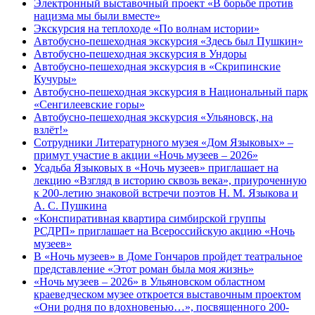
Электронный выставочный проект «В борьбе против
нацизма мы были вместе»
Экскурсия на теплоходе «По волнам истории»
Автобусно-пешеходная экскурсия «Здесь был Пушкин»
Автобусно-пешеходная экскурсия в Ундоры
Автобусно-пешеходная экскурсия в «Скрипинские
Кучуры»
Автобусно-пешеходная экскурсия в Национальный парк
«Сенгилеевские горы»
Автобусно-пешеходная экскурсия «Ульяновск, на
взлёт!»
Сотрудники Литературного музея «Дом Языковых» –
примут участие в акции «Ночь музеев – 2026»
Усадьба Языковых в «Ночь музеев» приглашает на
лекцию «Взгляд в историю сквозь века», приуроченную
к 200-летию знаковой встречи поэтов Н. М. Языкова и
А. С. Пушкина
«Конспиративная квартира симбирской группы
РСДРП» приглашает на Всероссийскую акцию «Ночь
музеев»
В «Ночь музеев» в Доме Гончаров пройдет театральное
представление «Этот роман была моя жизнь»
«Ночь музеев – 2026» в Ульяновском областном
краеведческом музее откроется выставочным проектом
«Они родня по вдохновенью…», посвященного 200-