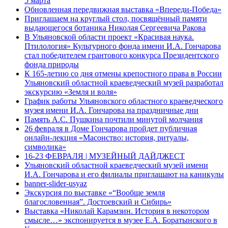
5 марта
Обновленная передвижная выставка «Впереди-Победа»
Приглашаем на круглый стол, посвящённый памяти
выдающегося ботаника Николая Сергеевича Ракова
В Ульяновской области проект «Красивая наука.
Птилология» Культурного фонда имени И.А. Гончарова
стал победителем грантового конкурса Президентского
фонда природы
К 165-летию со дня отмены крепостного права в России
Ульяновский областной краеведческий музей разработал
экскурсию «Земля и воля»
График работы Ульяновского областного краеведческого
музея имени И.А. Гончарова на праздничные дни
Память А.С. Пушкина почтили минутой молчания
26 февраля в Доме Гончарова пройдет публичная
онлайн-лекция «Масонство: история, ритуалы,
символика»
16-23 ФЕВРАЛЯ | МУЗЕЙНЫЙ ДАЙДЖЕСТ
Ульяновский областной краеведческий музей имени
И.А. Гончарова и его филиалы приглашают на каникулы
banner-slider-usyaz
Экскурсия по выставке «“Вообще земля
благословенная”. Достоевский и Сибирь»
Выставка «Николай Карамзин. История в некотором
смысле…» экспонируется в музее Е.А. Боратынского в