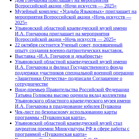
Дом Гончарова приглашает на мероприятия
Всероссийской акции «Ночи искусств — 2025»
Музейный комплекс «Усадьба Языковых» приглашает на
мероприятия Всероссийской акции «Ночь искусств —
2025»
Ульяновский областной краеведческий музей имени
И.А. Гончарова приглашает на мероприятия
Всероссийской акции «Ночь искусств — 2025»
22 октября состоится Ученый совет, посвященный
опыту создания военно-патриотических выставок.
Выставка «И.А. Гончаров и декабристы»
Ульяновский областной краеведческий музей имени
И.А. Гончарова и филиал Государственного фонда
поддержки участников специальной военной операции
«Защитники Отечества» подписали Соглашение о
сотрудничестве
Вице-премьер Правительства Российской Федерации
Татьяна Голикова высоко оценила вклад коллектива
Ульяновского областного краеведческого музея имени
И.А. Гончарова в празднование юбилея Пушкина
Чек-лист по безопасному использованию карты
программы «Пушкинская карта».
Ульяновский областной краеведческий музей стал
лауреатом премии Минкультуры РФ в сфере работы с
программой «Пушкинская карта»