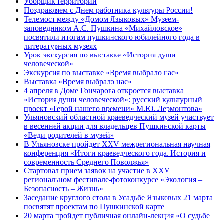
Уборщик территории
Поздравляем с Днем работника культуры России!
Телемост между «Домом Языковых» Музеем-
заповедником А.С. Пушкина «Михайловское»
посвятили итогам пушкинского юбилейного года в
литературных музеях
Урок-экскурсия по выставке «История души
человеческой»
Экскурсия по выставке «Время выбрало нас»
Выставка «Время выбрало нас»
4 апреля в Доме Гончарова откроется выставка
«История души человеческой»: русский культурный
проект «Герой нашего времени» М.Ю. Лермонтова»
Ульяновский областной краеведческий музей участвует
в весенней акции для владельцев Пушкинской карты
«Веди родителей в музей»
В Ульяновске пройдет XXV межрегиональная научная
конференция «Итоги краеведческого года. История и
современность Среднего Поволжья»
Стартовал прием заявок на участие в XXV
региональном фестивале-фотоконкурсе «Экология –
Безопасность – Жизнь»
Заседание круглого стола в Усадьбе Языковых 21 марта
посвятят проектам по Пушкинской карте
20 марта пройдет публичная онлайн-лекция «О судьбе