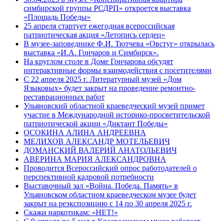
симбирской группы РСДРП» откроется выставка
«Площадь Победы»
25 апреля стартует ежегодная всероссийская
патриотическая акция «Летопись сердец»
В музее-заповеднике Ф.И. Тютчева «Овстуг» открылась
выставка «И.А. Гончаров и Симбирск».
На круглом столе в Доме Гончарова обсудят
интерактивные формы взаимодействия с посетителями
С 22 апреля 2025 г. Литературный музей «Дом
Языковых» будет закрыт на проведение ремонтно-
реставрационных работ
Ульяновский областной краеведческий музей примет
участие в Международной историко-просветительской
патриотической акции «Диктант Победы»
ОСОКИНА АЛИНА АНДРЕЕВНА
МЕЛИХОВ АЛЕКСАНДР МОТЕЛЬЕВИЧ
ДОМАНСКИЙ ВАЛЕРИЙ АНАТОЛЬЕВИЧ
АВЕРИНА МАРИЯ АЛЕКСАНДРОВНА
Проводится Всероссийский опрос работодателей о
перспективной кадровой потребности
Выставочный зал «Война. Победа. Память» в
Ульяновском областном краеведческом музее будет
закрыт на реэкспозицию с 14 по 30 апреля 2025 г.
Скажи наркотикам: «НЕТ!»