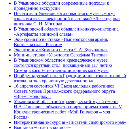
В Ульяновске обсудили современные подходы к
проведению экскурсий
Посетители Ульяновского областного музея смогут
ознакомиться с электронной выставкой «Легендарная
винтовка С. И. Мосина»
В Ульяновской области объявлен конкурс-викторина
«Артефакты воинской славы»
Экскурсия по выставке «Императорская армия.
Воинская слава России»
Экспозиция «Комната памяти С.А. Бутурлина»
Мини-выставка «Ульяновск Серафима Титова»
В Ульяновском областном краеведческом музее
состоялся круглый стол, посвящённый 117-летию
Симбирского Естественно-исторического музея
Пройдет круглый стол «Традиции и новаторство: новый
взгляд на экскурсионную деятельность»
16 апреля состоится VI Съезд молодых работников
Совета музеев Приволжского федерального округа
«Время молодых».
Ульяновский областной краеведческий музей имени
И.А. Гончарова объявляет о старте приема заявок на V
Конкурс творческих работ «Мой Гончаров – моя
Россия»
Интерактивная экскурсия «Писатели симбирского края»
Выставка «65 лет в космосе»