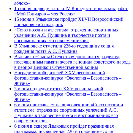
яблоко»
15 июня подведут итоги IV Конкурса творческих работ
«Мой Гончаров – моя Россия»
15 июня в Ульяновске пройдет XLVII Всероссийский
Гончаровский праздник
«Союз поэзии и атлетизма: отражение спортивных
увлечений А.С. Пушкина в творчестве поэта и
воспоминаниях его современников»
В Ульяновске отметили 226-ю годовщину со дня
рождения поэта А.С. Пушкина
Выставка «Сыны Отечества» дополнится разделом,
посвящённым памяти жертв геноцида советского народа
в период Великой Отечественной войны
Наградили победителей XXV региональной
фотовыставки-конкурса «Экология – Безопасность –
Жизнь»
5 июня подведут итоги XXV региональной
фотовыставки-конкурса «Экология – Безопасность –
Жизнь»
6 июня приглашаем на видеолекцию «Союз поэзии и
атлетизма: отражение спортивных увлечений А.С.
Пушкина в творчестве поэта и воспоминаниях его
современников»
6 июня в сквере Языковых пройдет праздничная
программа, посвященная 226-й годовщине со дня