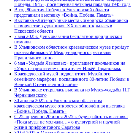
Победы. 1945», посвященная четырем парадам 1945 года
В год 80-летия Победы в Ульяновской области
представили выставку «Война. Победа. Память»
Выставка «Литературные места Симбирска-Ульяновска
в творчестве художников XX века» открылась в
Псковской области
7 мая 2025г. День оказания бесплатной юридической
помощи
В Ульяновском областном краеведческом музее пройдут
показы фильмов V Международного фестиваля
Правильного кино
6 мая «Усадьба Языковых» приглашает школьников на
«Урок патриотизма» с писателем Ильёй Тарановым.
Краеведческий музей подвел итоги Музейного
семейного марафона, посвященного 80-летию Победы в
Великой Отечественной войне
В Ульяновске открылась выставка из Музея-усадьбы Н.Г.
Чернышевского
30 апреля 2025 г. в Ульяновском областном
краеведческом музее откроется обновлённая выставка
«Война. Победа. Память»
С 25 апреля по 20 июня 2025 г. будет работать выставка
«Пока музы не молчали…» о культурной и научной
жизни прифронтового Саратова
30.04.2025 в Музее «Конспиративная квартира