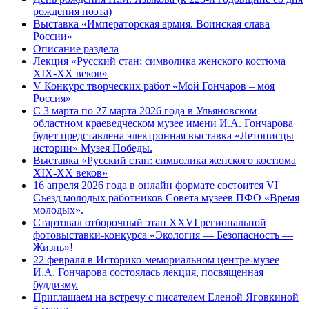
рождения поэта)
Выставка «Императорская армия. Воинская слава
России»
Описание раздела
Лекция «Русский стан: символика женского костюма
XIX-XX веков»
V Конкурс творческих работ «Мой Гончаров – моя
Россия»
С 3 марта по 27 марта 2026 года в Ульяновском
областном краеведческом музее имени И.А. Гончарова
будет представлена электронная выставка «Летописцы
истории» Музея Победы.
Выставка «Русский стан: символика женского костюма
XIX-XX веков»
16 апреля 2026 года в онлайн формате состоится VI
Съезд молодых работников Совета музеев ПФО «Время
молодых».
Стартовал отборочный этап XXVI региональной
фотовыставки-конкурса «Экология — Безопасность —
Жизнь»!
22 февраля в Историко-мемориальном центре-музее
И.А. Гончарова состоялась лекция, посвященная
буддизму.
Приглашаем на встречу с писателем Еленой Яговкиной