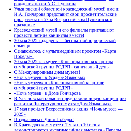
рождения поэта А.С. Пушкина
Ульяновский областной краеведческий музей имени
И.А. Гончарова представит свои просветительские
программы на 57-м Всероссийском Пушкинском
празднике
Краеведческий музей и его филиалы приглашают
провести летние каникулы вместе!
30 мая 2025 года день — бесплатной юридической
помощи.
Ознакомьтесь с мультимедийным проектом «Карта
Победы»!
20 мая 2025 г. в музее «Конспиративная квартира
симбирской группы РСДРП» санитарный день
С Международным днем музеев!
«Ночь музеев» в Усадьбе Языковых
«Ночь музеев» в «Конспиративной квартире
симбирской группы РСДРП»
«Ночь музеев» в Доме Гончарова
В Ульяновской области представили новую концепцию
развития Литературного музея «Дом Языковых»
17 мая пройдет Всероссийская акция «Ночь музеев —
2025»
Поздравляем с Днём Победы!
В Краеведческом музее с 7 мая по 10 июня
демонстрируется мультимедийная выставка «Парады