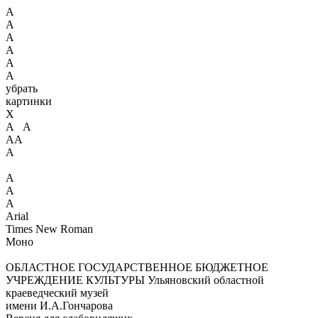
А
А
А
А
А
А
убрать
картинки
X
А А
АА
А
А
А
А
Arial
Times New Roman
Моно
ОБЛАСТНОЕ ГОСУДАРСТВЕННОЕ БЮДЖЕТНОЕ
УЧРЕЖДЕНИЕ КУЛЬТУРЫ
Ульяновский областной
краеведческий музей
имени И.А.Гончарова