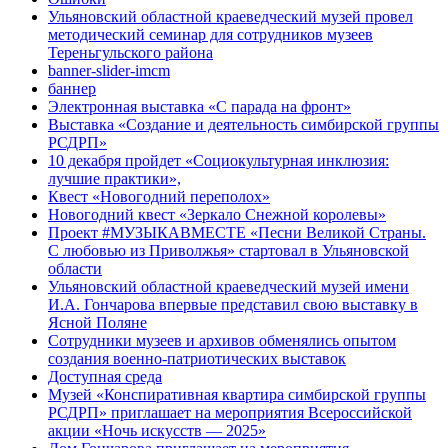
Ульяновский областной краеведческий музей провел
методический семинар для сотрудников музеев
Тереньгульского района
banner-slider-imcm
баннер
Электронная выставка «С парада на фронт»
Выставка «Создание и деятельность симбирской группы
РСДРП»
10 декабря пройдет «Социокультурная инклюзия:
лучшие практики»,
Квест «Новогодний переполох»
Новогодний квест «Зеркало Снежной королевы»
Проект #МУЗЫКАВМЕСТЕ «Песни Великой Страны.
С любовью из Приволжья» стартовал в Ульяновской
области
Ульяновский областной краеведческий музей имени
И.А. Гончарова впервые представил свою выставку в
Ясной Поляне
Сотрудники музеев и архивов обменялись опытом
создания военно-патриотических выставок
Доступная среда
Музей «Конспиративная квартира симбирской группы
РСДРП» приглашает на мероприятия Всероссийской
акции «Ночь искусств — 2025»