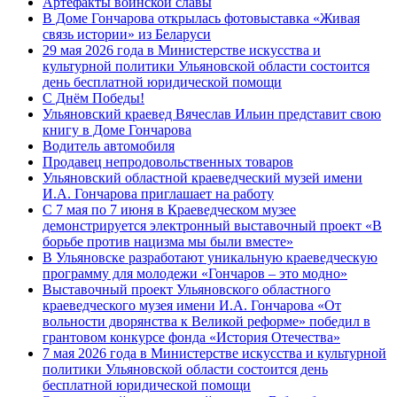
Артефакты воинской славы
В Доме Гончарова открылась фотовыставка «Живая
связь истории» из Беларуси
29 мая 2026 года в Министерстве искусства и
культурной политики Ульяновской области состоится
день бесплатной юридической помощи
С Днём Победы!
Ульяновский краевед Вячеслав Ильин представит свою
книгу в Доме Гончарова
Водитель автомобиля
Продавец непродовольственных товаров
Ульяновский областной краеведческий музей имени
И.А. Гончарова приглашает на работу
С 7 мая по 7 июня в Краеведческом музее
демонстрируется электронный выставочный проект «В
борьбе против нацизма мы были вместе»
В Ульяновске разработают уникальную краеведческую
программу для молодежи «Гончаров – это модно»
Выставочный проект Ульяновского областного
краеведческого музея имени И.А. Гончарова «От
вольности дворянства к Великой реформе» победил в
грантовом конкурсе фонда «История Отечества»
7 мая 2026 года в Министерстве искусства и культурной
политики Ульяновской области состоится день
бесплатной юридической помощи