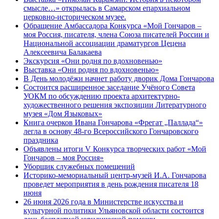
смысле…» открылась в Самарском епархиальном
церковно-историческом музее.
Обращение Амбассадора Конкурса «Мой Гончаров –
моя Россия, писателя, члена Союза писателей России и
Национальной ассоциации драматургов Цецена
Алексеевича Балакаева
Экскурсия «Они родня по вдохновенью»
Выставка «Они родня по вдохновенью»
В День молодёжи начнет работу дворик Дома Гончарова
Состоится расширенное заседание Учёного Совета
УОКМ по обсуждению проекта архитектурно-
художественного решения экспозиции Литературного
музея «Дом Языковых»
Книга очерков Ивана Гончарова «Фрегат „Паллада“»
легла в основу 48-го Всероссийского Гончаровского
праздника
Объявлены итоги V Конкурса творческих работ «Мой
Гончаров – моя Россия»
Уборщик служебных помещений
Историко-мемориальный центр-музей И.А. Гончарова
проведет мероприятия в день рождения писателя 18
июня
26 июня 2026 года в Министерстве искусства и
культурной политики Ульяновской области состоится