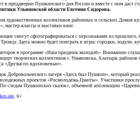
 в преддверии Пушкинского дня России и вместе с ним даст ст
литики Ульяновской области Евгения Сидорова.
ния художественных коллективов районных и сельских Домов ку
», мастер-классы и выставки книг.
ающие смогут сфотографироваться с персонажами из прошлого, н
роицу. Здесь можно будет поиграть в игры: городки, ходули, куб
авторов в программе «Наш праздник молодой». Вниманию слуша
церт творческих коллективов г. Ульяновска, Алатыря, районов о
а «Друзья по вдохновенью».
к Добровольческого лагеря «Здесь был Пушкин», который реали
 молодежных проектов «Росмолодёжь.Гранты». Участники прос
 «По следам Пушкинских сказок», объемной аппликации «Царевн
m.site
. 6+