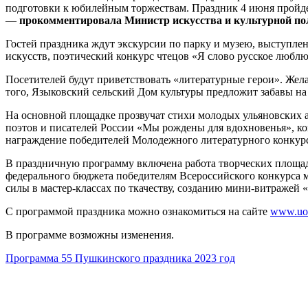
подготовки к юбилейным торжествам. Праздник 4 июня пройдет
—
прокомментировала Министр искусства и культурной по
Гостей праздника ждут экскурсии по парку и музею, выступле
искусств, поэтический конкурс чтецов «Я слово русское люблю
Посетителей будут приветствовать «литературные герои». Жел
того, Языковский сельский Дом культуры предложит забавы на Т
На основной площадке прозвучат стихи молодых ульяновских 
поэтов и писателей России «Мы рождены для вдохновенья», кон
награждение победителей Молодежного литературного конкурс
В праздничную программу включена работа творческих площадо
федерального бюджета победителям Всероссийского конкурса
силы в мастер-классах по ткачеству, созданию мини-витражей
С программой праздника можно ознакомиться на сайте
www.uok
В программе возможны изменения.
Программа 55 Пушкинского праздника 2023 год