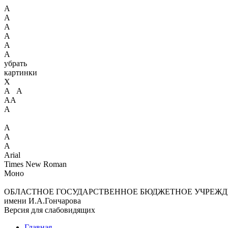
А
А
А
А
А
А
убрать
картинки
X
А А
АА
А
А
А
А
Arial
Times New Roman
Моно
ОБЛАСТНОЕ ГОСУДАРСТВЕННОЕ БЮДЖЕТНОЕ УЧРЕЖД
имени И.А.Гончарова
Версия для слабовидящих
Главная