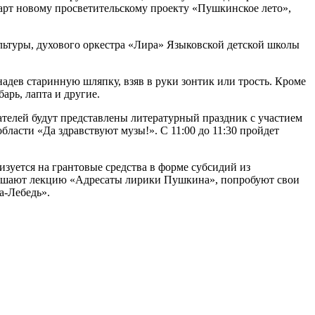
арт новому просветительскому проекту «Пушкинское лето»,
льтуры, духового оркестра «Лира» Языковской детской школы
адев старинную шляпку, взяв в руки зонтик или трость. Кроме
арь, лапта и другие.
телей будут представлены литературный праздник с участием
бласти «Да здравствуют музы!». С 11:00 до 11:30 пройдет
зуется на грантовые средства в форме субсидий из
лушают лекцию «Адресаты лирики Пушкина», попробуют свои
а-Лебедь».