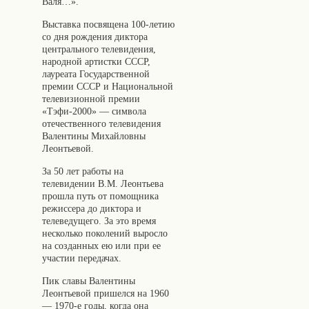
Валя…».
Выставка посвящена 100-летию
со дня рождения диктора
центрального телевидения,
народной артистки СССР,
лауреата Государственной
премии СССР и Национальной
телевизионной премии
«Тэфи-2000» — символа
отечественного телевидения
Валентины Михайловны
Леонтьевой.
За 50 лет работы на
телевидении В.М. Леонтьева
прошла путь от помощника
режиссера до диктора и
телеведущего. За это время
несколько поколений выросло
на созданных ею или при ее
участии передачах.
Пик славы Валентины
Леонтьевой пришелся на 1960
— 1970-е годы, когда она