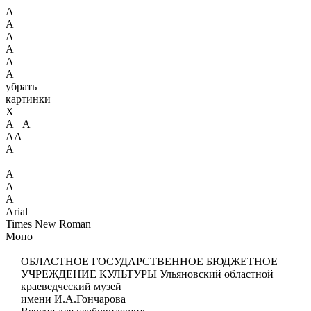
А
А
А
А
А
А
убрать
картинки
X
А А
АА
А
А
А
А
Arial
Times New Roman
Моно
ОБЛАСТНОЕ ГОСУДАРСТВЕННОЕ БЮДЖЕТНОЕ
УЧРЕЖДЕНИЕ КУЛЬТУРЫ
Ульяновский областной
краеведческий музей
имени И.А.Гончарова