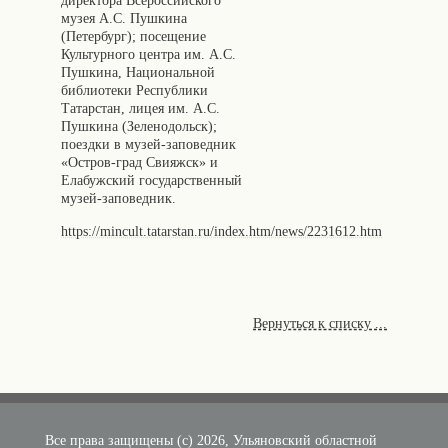
директора Всероссийского
музея А.С. Пушкина
(Петербург); посещение
Культурного центра им. А.С.
Пушкина, Национальной
библиотеки Республики
Татарстан, лицея им. А.С.
Пушкина (Зеленодольск);
поездки в музей-заповедник
«Остров-град Свияжск» и
Елабужский государственный
музей-заповедник.
https://mincult.tatarstan.ru/index.htm/news/2231612.htm
Вернуться к списку ...
Все права защищены (с) 2026, Ульяновский областной