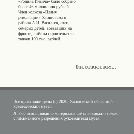
«Родина Ильича» было собрано
более 46 миллионов рублей.
Член колхоза «Пламя
революции» Ульяновского
района А.И. Васильев, отец
семерых детей, воевавших на
фронте, внёс на строительство
танков 100 тыс. рублей.
Вернуться к списку ...
Все права защищены (с) 2026, Ульяновский областной
краеведческий музей
Любое использование материалов сайта возможно только
с письменного разрешения руководителя музея.