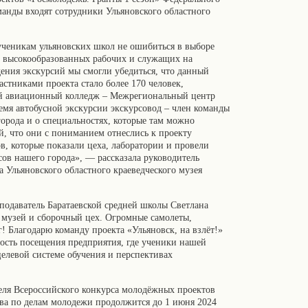
манды входят сотрудники Ульяновского областного
 ученикам ульяновских школ не ошибиться в выборе
к высокообразованных рабочих и служащих на
дения экскурсий мы смогли убедиться, что данный
стниками проекта стало более 170 человек,
й авиационный колледж – Межрегиональный центр
мя автобусной экскурсии экскурсовод – член команды
города и о специальностях, которые там можно
, что они с пониманием отнеслись к проекту
в, которые показали цеха, лаборатории и провели
сов нашего города», — рассказала руководитель
а Ульяновского областного краеведческого музея
одаватель Баратаевской средней школы Светлана
музей и сборочный цех. Огромные самолеты,
! Благодарю команду проекта «Ульяновск, на взлёт!»
ость посещения предприятия, где ученики нашей
целевой системе обучения и перспективах
теля Всероссийского конкурса молодёжных проектов
тва по делам молодежи продолжится до 1 июня 2024