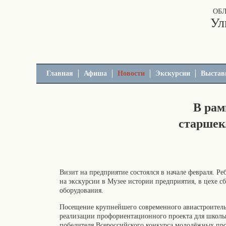
ОБ
Ул
Главная
Афиша
Новости
Экскурсии
Выстав
В рам
старшек
Визит на предприятие состоялся в начале февраля. Р
на экскурсии в Музее истории предприятия, в цехе 
оборудования.
Посещение крупнейшего современного авиастроитель
реализации профориентационного проекта для школьн
победителя Всероссийского конкурса молодёжных про