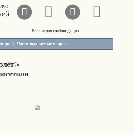
УРЫ
зей
Версия для слабовидящих
упции
Часто задаваемые вопросы
злёт!»
посетили