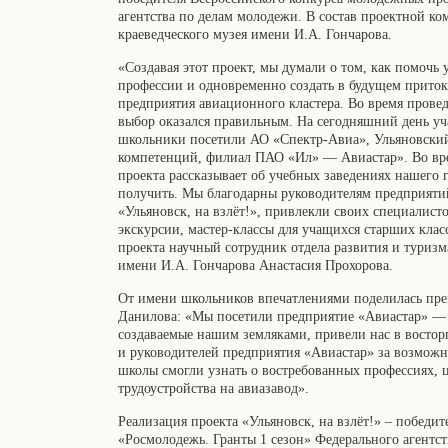
агентства по делам молодежи. В состав проектной ко
краеведческого музея имени И.А. Гончарова.
«Создавая этот проект, мы думали о том, как помочь
профессии и одновременно создать в будущем прито
предприятия авиационного кластера. Во время прове
выбор оказался правильным. На сегодняшний день уча
школьники посетили АО «Спектр-Авиа», Ульяновски
компетенций, филиал ПАО «Ил» — Авиастар». Во вре
проекта рассказывает об учебных заведениях нашего 
получить. Мы благодарны руководителям предприятий
«Ульяновск, на взлёт!», привлекли своих специалисто
экскурсии, мастер-классы для учащихся старших клас
проекта научный сотрудник отдела развития и туризм
имени И.А. Гончарова Анастасия Прохорова.
От имени школьников впечатлениями поделилась преп
Данилова: «Мы посетили предприятие «Авиастар» — 
создаваемые нашим земляками, привели нас в восторг
и руководителей предприятия «Авиастар» за возможн
школы смогли узнать о востребованных профессиях, 
трудоустройства на авиазавод».
Реализация проекта «Ульяновск, на взлёт!» – победи
«Росмолодежь. Гранты 1 сезон» Федерального агентс