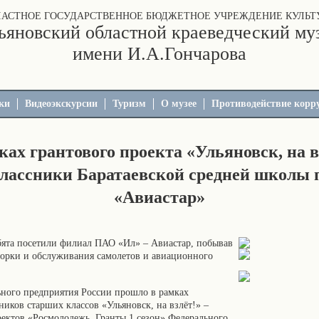
ЛАСТНОЕ ГОСУДАРСТВЕННОЕ БЮДЖЕТНОЕ УЧРЕЖДЕНИЕ КУЛЬТ
ьяновский областной краеведческий му
имени И.А.Гончарова
ки
Видеоэкскурсии
Туризм
О музее
Противодействие корр
ках грантового проекта «Ульяновск, на в
лассники Баратаевской средней школы 
«Авиастар»
ебята посетили филиал ПАО «Ил» – Авиастар, побывав
сборки и обслуживания самолетов и авиационного
ного предприятия России прошло в рамках
иков старших классов «Ульяновск, на взлёт!» –
ектов «Росмолодежь. Гранты 1 сезон» Федерального