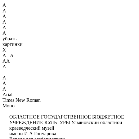
А
А
А
А
А
А
убрать
картинки
X
А А
АА
А
А
А
А
Arial
Times New Roman
Моно
ОБЛАСТНОЕ ГОСУДАРСТВЕННОЕ БЮДЖЕТНОЕ
УЧРЕЖДЕНИЕ КУЛЬТУРЫ
Ульяновский областной
краеведческий музей
имени И.А.Гончарова