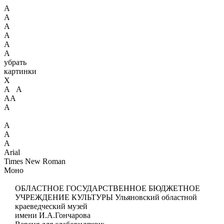
А
А
А
А
А
А
убрать
картинки
X
А А
АА
А
А
А
А
Arial
Times New Roman
Моно
ОБЛАСТНОЕ ГОСУДАРСТВЕННОЕ БЮДЖЕТНОЕ
УЧРЕЖДЕНИЕ КУЛЬТУРЫ
Ульяновский областной
краеведческий музей
имени И.А.Гончарова