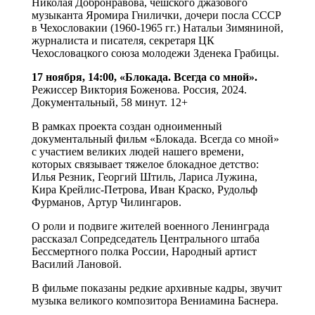
Николая Добронравова, чешского джазового
музыканта Яромира Гнилички, дочери посла СССР
в Чехословакии (1960-1965 гг.) Натальи Зимяниной,
журналиста и писателя, секретаря ЦК
Чехословацкого союза молодежи Зденека Грабицы.
17 ноября, 14:00, «Блокада. Всегда со мной».
Режиссер Виктория Боженова. Россия, 2024.
Документальный, 58 минут. 12+
В рамках проекта создан одноименный
документальный фильм «Блокада. Всегда со мной»
с участием великих людей нашего времени,
которых связывает тяжелое блокадное детство:
Илья Резник, Георгий Штиль, Лариса Лужина,
Кира Крейлис-Петрова, Иван Краско, Рудольф
Фурманов, Артур Чилингаров.
О роли и подвиге жителей военного Ленинграда
рассказал Сопредседатель Центрального штаба
Бессмертного полка России, Народный артист
Василий Лановой.
В фильме показаны редкие архивные кадры, звучит
музыка великого композитора Вениамина Баснера.