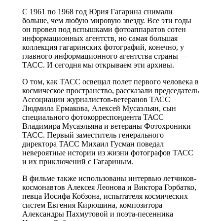
С 1961 по 1968 год Юрия Гагарина снимали
больше, чем любую мировую звезду. Все эти годы
он провел под вспышками фотоаппаратов сотен
информационных агентств, но самая большая
коллекция гагаринских фотографий, конечно, у
главного информационного агентства страны —
ТАСС. И сегодня мы открываем эти архивы.
О том, как ТАСС освещал полет первого человека в
космическое пространство, рассказали председатель
Ассоциации журналистов-ветеранов ТАСС
Людмила Ермакова, Алексей Мусаэльян, сын
специального фотокорреспондента ТАСС
Владимира Мусаэльяна и ветераны Фотохроники
ТАСС. Первый заместитель генерального
директора ТАСС Михаил Гусман поведал
невероятные истории из жизни фотографов ТАСС
и их приключений с Гагариным.
В фильме также использованы интервью летчиков-
космонавтов Алексея Леонова и Виктора Горбатко,
певца Иосифа Кобзона, испытателя космических
систем Евгения Кирюшина, композитора
Александры Пахмутовой и поэта-песенника