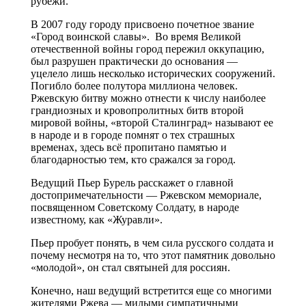
рубежи.
В 2007 году городу присвоено почетное звание
«Город воинской славы». Во время Великой
отечественной войны город пережил оккупацию,
был разрушен практически до основания —
уцелело лишь несколько исторических сооружений.
Погибло более полутора миллиона человек.
Ржевскую битву можно отнести к числу наиболее
грандиозных и кровопролитных битв второй
мировой войны, «второй Сталинград» называют ее
в народе и в городе помнят о тех страшных
временах, здесь всё пропитано памятью и
благодарностью тем, кто сражался за город.
Ведущий Пьер Бурель расскажет о главной
достопримечательности — Ржевском мемориале,
посвященном Советскому Солдату, в народе
известному, как «Журавли».
Пьер пробует понять, в чем сила русского солдата и
почему несмотря на то, что этот памятник довольно
«молодой», он стал святыней для россиян.
Конечно, наш ведущий встретится еще со многими
жителями Ржева — милыми симпатичными