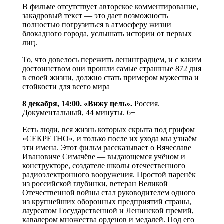
В фильме отсутствует авторское комментирование,
закадровый текст — это дает возможность
полностью погрузиться в атмосферу жизни
блокадного города, услышать истории от первых
лиц.
То, что довелось пережить ленинградцем, и с каким
достоинством они прошли самые страшные 872 дня
в своей жизни, должно стать примером мужества и
стойкости для всего мира
8 декабря, 14:00. «Вижу цель».
Россия.
Документальный, 44 минуты. 6+
Есть люди, вся жизнь которых скрыта под грифом
«СЕКРЕТНО», и только после их ухода мы узнаём
эти имена. Этот фильм рассказывает о Вячеславе
Ивановиче Симачёве — выдающемся учёном и
конструкторе, создателе школы отечественного
радиоэлектронного вооружения. Простой паренёк
из российской глубинки, ветеран Великой
Отечественной войны стал руководителем одного
из крупнейших оборонных предприятий страны,
лауреатом Государственной и Ленинской премий,
кавалером множества орденов и медалей. Под его