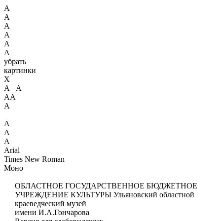
А
А
А
А
А
А
убрать
картинки
X
А А
АА
А
А
А
А
Arial
Times New Roman
Моно
ОБЛАСТНОЕ ГОСУДАРСТВЕННОЕ БЮДЖЕТНОЕ
УЧРЕЖДЕНИЕ КУЛЬТУРЫ
Ульяновский областной
краеведческий музей
имени И.А.Гончарова