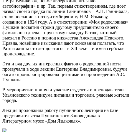
Петра Великого», поэме «Езерский», «Начало
автобиографии» и др. Так, первым стихотворением, где поэт
назвал своего предка по линии Ганнибалов – А.П. Ганнибала,
стало послание к поэту-симбирянину Н.М. Языкову,
созданное в 1824 году. А в стихотворении «Моя родословная»
Пушкин посвятил строки другому представителю своего
фамильного древа – прусскому выходцу Ратше, который
выехал в Россию в период княжества Александра Невского.
Правда, новейшие изыскания дают основания полагать, что
Ратша жил за сто лет до этого – в XII веке – и имел сербское
происхождение.
Эти и ряд других интересных фактов о родословной поэта
прозвучали в ходе лекции Екатерины Владимировны, будучи
богато проиллюстрированы цитатами из произведений А.С.
Пушкина.
В мероприятии приняли участие студенты и преподаватели
Ульяновского техникума питания и торговли, рядовые жители
города.
Лекция продолжила работу публичного лектория на базе
представительства Пушкинского Заповедника в
Литературном музее «Дом Языковых».