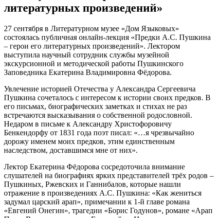
литературных произведений»
27 сентября в Литературном музее «Дом Языковых»
состоялась публичная онлайн-лекция «Предки А.С. Пушкина
– герои его литературных произведений». Лектором
выступила научный сотрудник службы музейной
экскурсионной и методической работы Пушкинского
Заповедника Екатерина Владимировна Фёдорова.
Увлечение историей Отечества у Александра Сергеевича
Пушкина сочеталось с интересом к истории своих предков. В
его письмах, биографических заметках и стихах не раз
встречаются высказывания о собственной родословной.
Недаром в письме к Александру Христофоровичу
Бенкендорфу от 1831 года поэт писал: «…я чрезвычайно
дорожу именем моих предков, этим единственным
наследством, доставшимся мне от них».
Лектор Екатерина Фёдорова сосредоточила внимание
слушателей на биографиях ярких представителей трёх родов –
Пушкиных, Ржевских и Ганнибалов, которые нашли
отражение в произведениях А.С. Пушкина: «Как жениться
задумал царский арап», примечании к 1-й главе романа
«Евгений Онегин», трагедии «Борис Годунов», романе «Арап