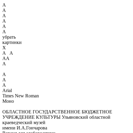
А
А
А
А
А
А
убрать
картинки
X
А А
АА
А
А
А
А
Arial
Times New Roman
Моно
ОБЛАСТНОЕ ГОСУДАРСТВЕННОЕ БЮДЖЕТНОЕ
УЧРЕЖДЕНИЕ КУЛЬТУРЫ
Ульяновский областной
краеведческий музей
имени И.А.Гончарова