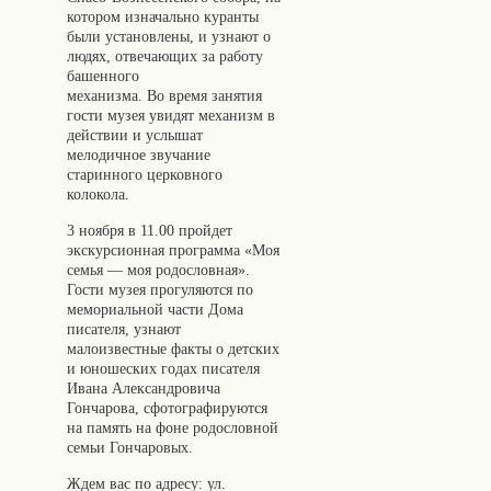
котором изначально куранты
были установлены, и узнают о
людях, отвечающих за работу
башенного
механизма. Во время занятия
гости музея увидят механизм в
действии и услышат
мелодичное звучание
старинного церковного
колокола.
3 ноября в 11.00 пройдет
экскурсионная программа «Моя
семья — моя родословная».
Гости музея прогуляются по
мемориальной части Дома
писателя, узнают
малоизвестные факты о детских
и юношеских годах писателя
Ивана Александровича
Гончарова, сфотографируются
на память на фоне родословной
семьи Гончаровых.
Ждем вас по адресу: ул.