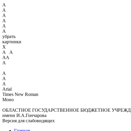
А
А
А
А
А
А
убрать
картинки
X
А А
АА
А
А
А
А
Arial
Times New Roman
Моно
ОБЛАСТНОЕ ГОСУДАРСТВЕННОЕ БЮДЖЕТНОЕ УЧРЕЖД
имени И.А.Гончарова
Версия для слабовидящих
Главная