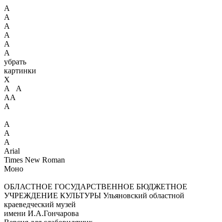
А
А
А
А
А
А
убрать
картинки
X
А А
АА
А
А
А
А
Arial
Times New Roman
Моно
ОБЛАСТНОЕ ГОСУДАРСТВЕННОЕ БЮДЖЕТНОЕ
УЧРЕЖДЕНИЕ КУЛЬТУРЫ
Ульяновский областной
краеведческий музей
имени И.А.Гончарова