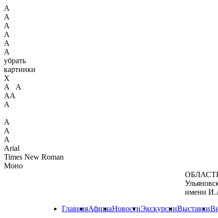
А
А
А
А
А
А
убрать
картинки
X
А А
АА
А
А
А
А
Arial
Times New Roman
Моно
ОБЛАСТ
Ульяновс
имени И.
Главная
Афиша
Новости
Экскурсии
Выставки
В