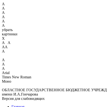
А
А
А
А
А
А
убрать
картинки
X
А А
АА
А
А
А
А
Arial
Times New Roman
Моно
ОБЛАСТНОЕ ГОСУДАРСТВЕННОЕ БЮДЖЕТНОЕ УЧРЕЖД
имени И.А.Гончарова
Версия для слабовидящих
Главная